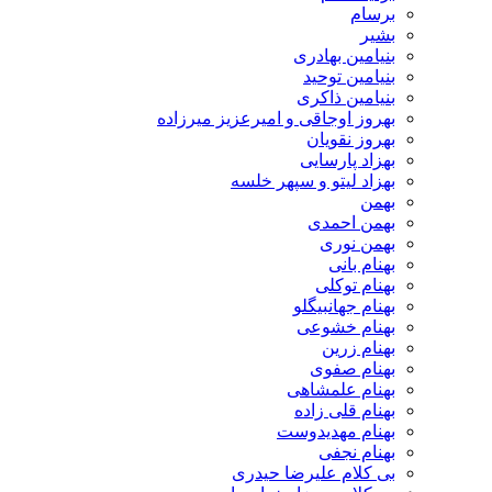
برسام
بشیر
بنیامین بهادری
بنیامین توحید
بنیامین ذاکری
بهروز اوجاقی و امیرعزیز میرزاده
بهروز نقویان
بهزاد پارسایی
بهزاد لیتو و سپهر خلسه
بهمن
بهمن احمدی
بهمن نوری
بهنام بانی
بهنام توکلی
بهنام جهانبیگلو
بهنام خشوعی
بهنام زرین
بهنام صفوی
بهنام علمشاهی
بهنام قلی زاده
بهنام مهدیدوست
بهنام نجفی
بی کلام علیرضا حیدری