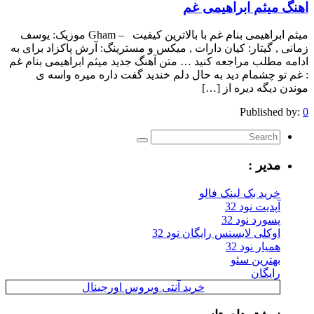
اهنگ میثم ابراهیمی غم
میثم ابراهیمی بنام غم با بالاترین کیفیت – Gham موزیک: یوسف
زمانی , گیتار: کیان دارات , میکس و مسترینگ: آرش پاکزاد برای به
ادامه مطلب مراجعه کنید … متن آهنگ جدید میثم ابراهیمی بنام غم
: غم تو چشمام دید به حال دلم خندید گفت داره میره واسه ی
موندن دیگه دیره از […]
Published by:
0
مدیر :
خرید بک لینک فالو
آپدیت نود 32
پسورد نود 32
اوکلی لایسنس رایگان نود 32
همیار نود 32
بهترین سئو
رایگان
خرید آنتی ویروس اورجینال