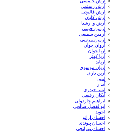
آرش خامسی
آرش رستمی
آرش قالیچی
آرش کایان
​آرض و ارشیا
آرمین حبیبی
آرمین سمیعی
آرمین مرسی
آروان جوان
آریا جوان
آریا کهتر
آریابد
آریان موسوی
آرین یاری
آمین
آیدار
آیسا حیدری
آیکان رفیعی
ابراهیم چاردولی
ابوالفضل صالحی
اجوید
احسان اراتو
احسان پیوندی
احسان تهرانچی