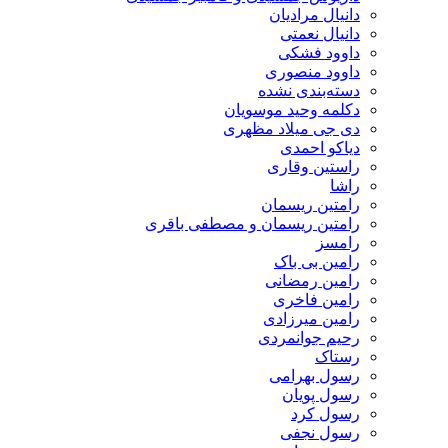
دانیال مرادیان
دانیال نعمتی
داوود فشکی
داوود منصوری
دسته‌بندی نشده
دکلمه وحید موسویان
دی جی میلاد مظهری
دیاکو احمدی
راستین وقاری
راشا
رامتین ریسمان
رامتین ریسمان و مصطفی باقری
رامسز
رامین بی باک
رامین رمضانی
رامین فاخری
رامین میرزادی
رحیم جوانمردی
رستاک
رسول بهرامی
رسول پویان
رسول کرد
رسول نجفی