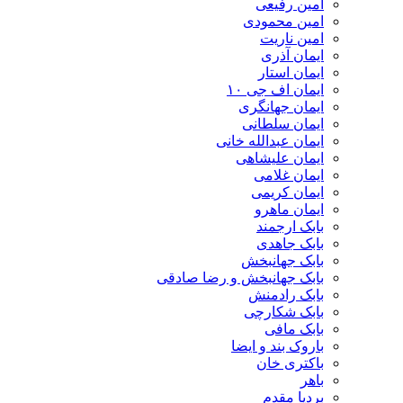
امین رفیعی
امین محمودی
امین ناریت
ایمان آذری
ایمان استار
ایمان اف جی ۱۰
ایمان جهانگری
ایمان سلطانی
ایمان عبدالله خانی
ایمان علیشاهی
ایمان غلامی
ایمان کریمی
ایمان ماهرو
بابک ارجمند
بابک جاهدی
بابک جهانبخش
بابک جهانبخش و رضا صادقی
بابک رادمنش
بابک شکارچی
بابک مافی
باروک بند و ایضا
باکتری خان
باهر
بردیا مقدم