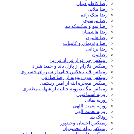
رضا کاظم دینان
رضا ملایی
رضا ملک زاده
رضا موسوی
رضا نمو و سکسکه بند
رضا هاشمیان
رضا هامون
رضا و نریمان و کامیاب
رضا یزدانی
رضالون
رمیکس چرا تو از فرزاد فرزین
رمیکس دلارام از پازل باند و حمید هیراد
رمیکس قاب عکس خالی از سیروان خسروی
رمیکس مرد دیوونه از رضا صادقی
رمیکس معجزه اینه از امین رستمی
رمیکس مگه دیوونه حالیته از شهاب مظفری
روزبه اسماعیلی
روزبه بمانی
روزبه نعمت اللهی
روزبه نعمت الهی
روناک بند
ریمیکس احسان وحیدپور
ریمیکس پیام محمودیان