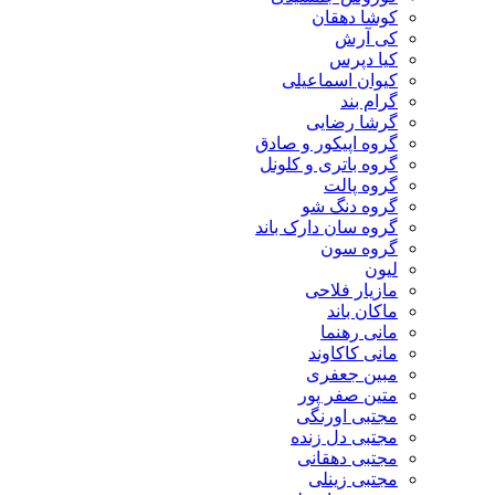
کوشا دهقان
کی آرش
کیا دپرس
کیوان اسماعیلی
گرام بند
گرشا رضایی
گروه اپیکور و صادق
گروه باتری و کلونل
گروه پالت
گروه دنگ شو
گروه سان دارک باند
گروه سون
لیون
مازیار فلاحی
ماکان باند
مانی رهنما
مانی کاکاوند
مبین جعفری
متین صفر پور
مجتبی اورنگی
مجتبی دل زنده
مجتبی دهقانی
مجتبی زینلی