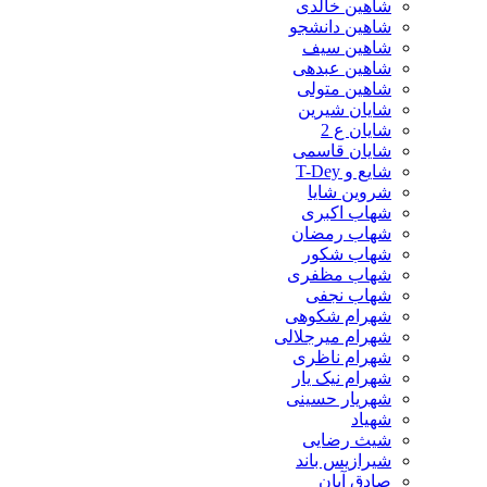
شاهین خالدی
شاهین دانشجو
شاهین سیف
شاهین عبدهی
شاهین متولی
شایان شیرین
شایان ع 2
شایان قاسمی
شایع و T-Dey
شروین شایا
شهاب اکبری
شهاب رمضان
شهاب شکور
شهاب مظفری
شهاب نجفی
شهرام شکوهی
شهرام میرجلالی
شهرام ناظری
شهرام نیک یار
شهریار حسینی
شهیاد
شیث رضایی
شیرازیس باند
صادق آبان