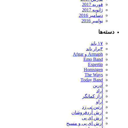
فوریه 2017
ژانویه 2017
دسامبر 2016
نوامبر 2016
دسته‌ها
۱۷ باند
۳برار باند
Armaph و Afgar
Emo Band
Espertip
Homxigen
The Ways
Today Band
آدرین
آراد
آراز کمانگر
آراو
آرتین تی زد
آرش آردفروشان
آرش ای پی
آرش ای پی و مسیح