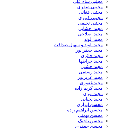
مجتبی شاه علی
مجتبی صفری
مجتبی فغانی
مجتبی کبیری
مجتبی نجیمی
مجید اخشابی
مجید اصلاحی
مجید الوند‎
مجید الوند و سهیل صداقت
مجید جعفر پور
مجید حائری
مجید خراطها
مجید خشتی
مجید رستمی
مجید عزیزپور
مجید غفوری
مجید کریم زاده
مجید نوری
مجید یحیایی
محسن ابراری
محسن ابراهیم زاده
محسن بهمنی
محسن تاجیک
محسن جعفری