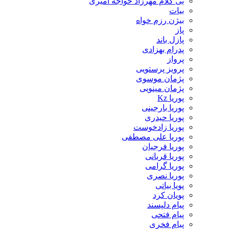
بی کلام مهرزاد خواجه امیری
بیات
بیژن رزم خواه
پاز
پازل باند
پدرام بهزادی
پرواز
پرویز پرستویی
پژمان موسوی
پژمان مینویی
پوریا Kz
پوریا بارجینی
پوریا حیدری
پوریا زادخوست
پوریا علی مصطفی
پوریا فرجیان
پوریا قربانی
پوریا گرامی
پوریا نصری
پویا بیاتی
پویان کرد
پیام دلپسند
پیام فتحی
پیام فخری