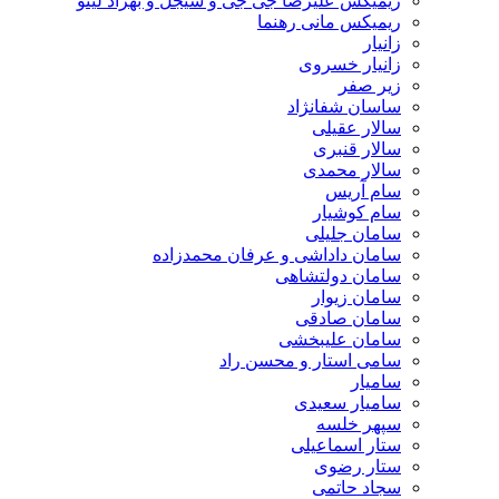
ریمیکس علیرضا جی جی و سیجل و بهزاد لیتو
ریمیکس مانی رهنما
زانیار
زانیار خسروی
زیر صفر
ساسان شفانژاد
سالار عقیلی
سالار قنبری
سالار محمدی
سام آریس
سام کوشیار
سامان جلیلی
سامان داداشی و عرفان محمدزاده
سامان دولتشاهی
سامان زیوار
سامان صادقی
سامان علیبخشی
سامی استار و محسن راد
سامیار
سامیار سعیدی
سپهر خلسه
ستار اسماعیلی
ستار رضوی
سجاد حاتمی