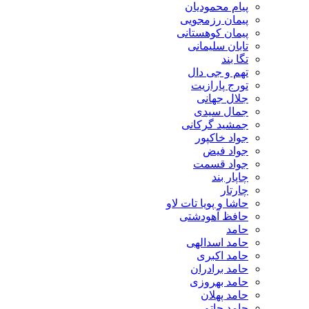
پیام محمودیان
پیمان رزمجویی
پیمان کوهستانی
تابان سلیمانی
تگا بند
تهم و جی دال
تورج پارازیت
جلال جهانی
جمال سیدی
جمشید گرکانی
جواد خاکپور
جواد فیض
جواد قسمت
چاپار بند
چارتار
حاشا و پویا تات لاو
حافظ آهودشتی
حامد
حامد اسدالهی
حامد اکبری
حامد برادران
حامد بهروزی
حامد پهلان
حامد حاتم