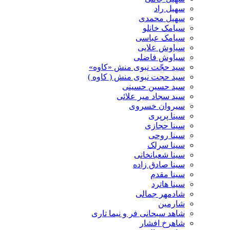
سهیل راد
سهیل محمدی
سیامک خانلو
سیامک عباسی
سیاوش علایی
سیاوش فاضلی
سید حجّت نبوی منش «کاوه»
سید حجت نبوی منش ( کاوه )
سید حسین حسینى
سید سجاد میر علائی
سیروان خسروی
سینا پرپری
سینا حجازی
سینا روحی
سینا سرلک
سینا شعبانخانی
سینا صادق زاده
سینا مقدم
سینا هاترد
شادمهر جمالی
شارمین
شاهد سبحانی فر و نیما تاری
شاهرخ افشار