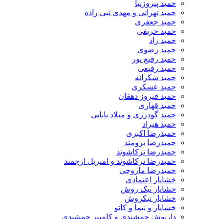
حمید پیروزنیا
حمید تهرانی و مهدی نبی زاده
حمید جعفری
حمید حریفی
حمید راد
حمید رضوی
حمید رفیع پور
حمید رفیعی
حمید شکرانه
حمید عسکری
حمید فیروز دهقان
حمید قهاری
حمید گودرزی و میلاد بابایی
حمید هیراد
حمیدرضا اکبری
حمیدرضا برومند
حمیدرضا ترکاشوند
حمیدرضا ترکاشوند و امیریل ارجمند
حمیدرضا مازوچی
خشایار اعتمادی
خشایار نیک روش
خشایار نیکروش
خشایار و نیما و کانو
داریوش جمشیدی و کامبیز جمشیدی