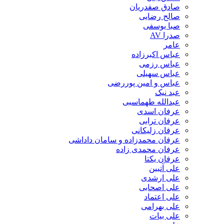
صادق صفدریان
صالح رضایی
صبا یوسفی
صدرا AV
عامر
عباس اکبرزاده
عباس رزمی
عباس سهیلی
عباس و امین پوررضی
عبد نیک
عبدالله طهماسبی‎
عرفان اسدی
عرفان ترابی
عرفان زلیکانی
عرفان محمدزاده و سامان داداشی
عرفان محمدی زاده
عرفان یکتا
علی آتبین
علی ارشدی
علی اصحابی
علی اعتماد
علی بهرامی
علی بیات