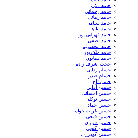
حامد دلان
حامد رحمانی
حامد زمانی
حامد سیاهی
حامد طاها
حامد قهرایی پور
حامد لطفی
حامد محضرنیا
حامد ملک پور
حامد همایون
حجت اشرف زاده
حسام ردایی
حسام صدر
حسن تاج
حسین آقایی
حسین احسانی
حسین توکلی
حسین حماد
حسین غربت خواه
حسین فتحی
حسین قنبری
حسین گنجی
حسین گودرزی