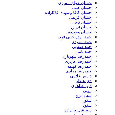
احسان خواجه امیری
احسان غیبی
احسان کاکا و مهدی کاکازاده
احسان کریمی
احسان ناجی
احسان نی زن
احسان وحیدپور
احمد ابوذر خانی فرد
احمد سعیدی
احمد صفایی
احمد نایبی
احمدرضا شهریاری
احمدرضا عزیزی
احمدرضا فهیمی
احمدرضا مرادی
ادریس غلامی
ادی عطار
ادیب طاهری
اروین
استاد ایرج
استون
استونا
اسماعیل خانزاده
اسماعیل خیراتی