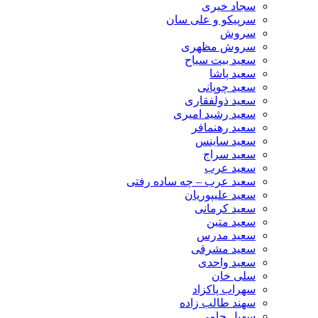
سجاد خیری
سرپیکو و علی سان
سروش
سروش مظهری
سعید بیت سیاح
سعید پاشا
سعید چوپانی
سعید ذولفقاری
سعید رشید امیری
سعید رهنمافر
سعید ساینس
سعید سراج
سعید عرب
سعید عرب – چه ساده رفتی
سعید علیپوریان
سعید کرمانی
سعید متین
سعید مدرس
سعید مشرقی
سعید واحدی
سلی خان
سهراب پاکزاد
سهند طالب زاده
سهیل جامی