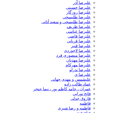
علیرضا آذر
علیرضا حسینی
علیرضا روزگار
علیرضا طلیسچی
علیرضا طلیسچی و سعید آتانی
علیرضا ظریف
علیرضا عباسی
علیرضا قاضی
علیرضا قربانی
علیرضا قنبر
علیرضا لاجوردی
علیرضا منصوری فرد
علیرضا مهدیان
علیرضا مهرکام
علیرضا ندرلو
علیرضا ی
علیشمس و مهدی جهانی
عماد طالب زاده
عمران ، حامد کاظم پور ، نیما حنجر
فاتح نورایی
فاروق جدلی
فاطمه
فاطمه و رضا شیری
فتاح فتحی