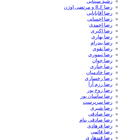
رشید سینایی
رضا R.F و مرتضی اوژن
رضا آقابابایی
رضا احسانی
رضا احمدی
رضا اکبری
رضا بهاری
رضا بیدرام
رضا تقوی
رضا تیموری
رضا جوان
رضا چناری
رضا خادمیان
رضا رخساری
رضا رزم آرا
رضا روح پور
رضا ساسان پور
رضا سرپرست
رضا شیری
رضا صادقی
رضا صادقی بنام
رضا فرهادی
رضا قائمی
رضا قندهاری