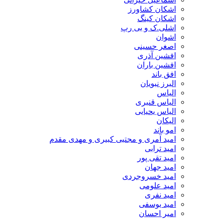
اشکان کشاورز
اشکان کینگ
اشلی.ک و بی رپ
اشوان
اصغر حسینی
افشین آذری
افشین باران
افق باند
البرز نبویان
الیاس
الیاس قنبرى
الیاس یحیایی
الیکان
امو باند
امید آمری و مجتبی کبیری و مهدى مقدم
امید ترابی
امید تقی پور
امید جهان
امید خسروجردی
امید علومی
امید نفری
امید یوسفی
امیر احسان