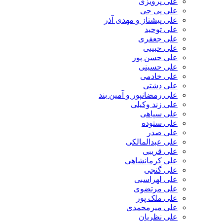
علی پرویزی
علی پی جی
علی پیشتاز و مهدی آذر
علی توحید
علی جعفری
علی حبیبی
علی حسن پور
علی حسینی
علی خادمی
علی دشتی
علی رمضانپور و آمین بند
علی زند وکیلی
علی سپاهی
علی ستوده
علی صدر
علی عبدالمالکی
علی قریبی
علی کرمانشاهی
علی گنجی
علی لهراسبی
علی مرتضوی
علی ملک پور
علی میرمحمدی
علی نظریان