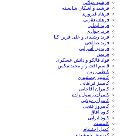
فرشید میلانی
فرشید و اشکان شایسته
فرهاد فیروزی
فرهاد یعقوبی
فرید ایمانی
فرید جوادی
فرید رشیدی و علی فرین کیا
فرید صالحی
فریدون آسرایی
فریمن
فواد فالکو و دانش عسکری
قاسم افشار و مجید مکس
کاظم زرین
کامبیز جمشیدی
کامبیز فراهانی
کامران آقاخانی
کامران رسول زاده
کامران مولایی
کامروز فتحی
کاوه آفاق
کاوه ایرانی
کلمست
کمیل احتشام
کوروش جمشیدی