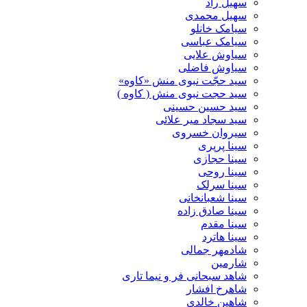
سهیل راد
سهیل محمدی
سیامک خانلو
سیامک عباسی
سیاوش علایی
سیاوش فاضلی
سید حجّت نبوی منش «کاوه»
سید حجت نبوی منش ( کاوه )
سید حسین حسینى
سید سجاد میر علائی
سیروان خسروی
سینا پرپری
سینا حجازی
سینا روحی
سینا سرلک
سینا شعبانخانی
سینا صادق زاده
سینا مقدم
سینا هاترد
شادمهر جمالی
شارمین
شاهد سبحانی فر و نیما تاری
شاهرخ افشار
شاهین خالدی