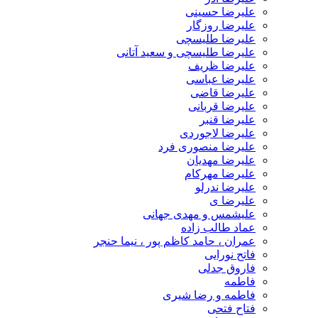
علیرضا حسینی
علیرضا روزگار
علیرضا طلیسچی
علیرضا طلیسچی و سعید آتانی
علیرضا ظریف
علیرضا عباسی
علیرضا قاضی
علیرضا قربانی
علیرضا قنبر
علیرضا لاجوردی
علیرضا منصوری فرد
علیرضا مهدیان
علیرضا مهرکام
علیرضا ندرلو
علیرضا ی
علیشمس و مهدی جهانی
عماد طالب زاده
عمران ، حامد کاظم پور ، نیما حنجر
فاتح نورایی
فاروق جدلی
فاطمه
فاطمه و رضا شیری
فتاح فتحی