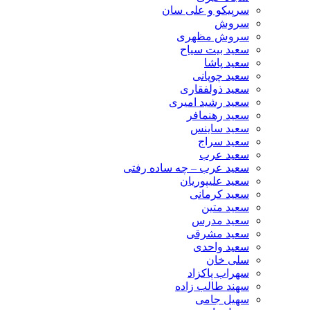
سرپیکو و علی سان
سروش
سروش مظهری
سعید بیت سیاح
سعید پاشا
سعید چوپانی
سعید ذولفقاری
سعید رشید امیری
سعید رهنمافر
سعید ساینس
سعید سراج
سعید عرب
سعید عرب – چه ساده رفتی
سعید علیپوریان
سعید کرمانی
سعید متین
سعید مدرس
سعید مشرقی
سعید واحدی
سلی خان
سهراب پاکزاد
سهند طالب زاده
سهیل جامی