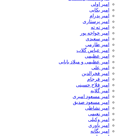
امیر اولی
امیر بکایی
امیر پدرام
امیر پرستاری
امیر ته ته
امیر خواجه پور
امیر سعیدی
امیر طارمی
امیر عباس گلاب
امیر عظیمی
امیر عظیمی و میلاد بابایی
امیر علی
امیر فخرالدین
امیر فرجام
امیر فلاح حسینی
امیر گلایه
امیر مسعود امیری
امیر مسعود صدیق
امیر نشاطی
امیر نعیمی
امیر وکیلی
امیر یاوری
امیر یگانه