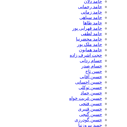
حامد دلان
حامد رحمانی
حامد زمانی
حامد سیاهی
حامد طاها
حامد قهرایی پور
حامد لطفی
حامد محضرنیا
حامد ملک پور
حامد همایون
حجت اشرف زاده
حسام ردایی
حسام صدر
حسن تاج
حسین آقایی
حسین احسانی
حسین توکلی
حسین حماد
حسین غربت خواه
حسین فتحی
حسین قنبری
حسین گنجی
حسین گودرزی
حمید پیروزنیا