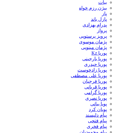
بیات
بیژن رزم خواه
پاز
پازل باند
پدرام بهزادی
پرواز
پرویز پرستویی
پژمان موسوی
پژمان مینویی
پوریا Kz
پوریا بارجینی
پوریا حیدری
پوریا زادخوست
پوریا علی مصطفی
پوریا فرجیان
پوریا قربانی
پوریا گرامی
پوریا نصری
پویا بیاتی
پویان کرد
پیام دلپسند
پیام فتحی
پیام فخری
پیام محمودیان