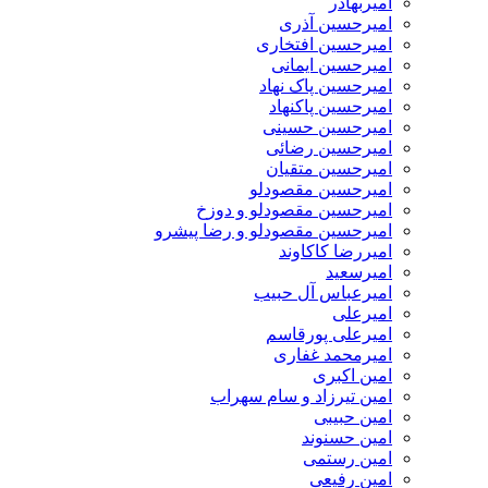
امیربهادر
امیرحسین آذری
امیرحسین افتخاری
امیرحسین ایمانی
امیرحسین پاک نهاد
امیرحسین پاکنهاد
امیرحسین حسینی
امیرحسین رضائی
امیرحسین متقیان
امیرحسین مقصودلو
امیرحسین مقصودلو و دوزخ
امیرحسین مقصودلو و رضا پیشرو
امیررضا کاکاوند
امیرسعید
امیرعباس آل حبیب
امیرعلی
امیرعلی پورقاسم
امیرمحمد غفاری
امین اکبری
امین تیرزاد و سام سهراب
امین حبیبی
امین حسنوند
امین رستمی
امین رفیعی