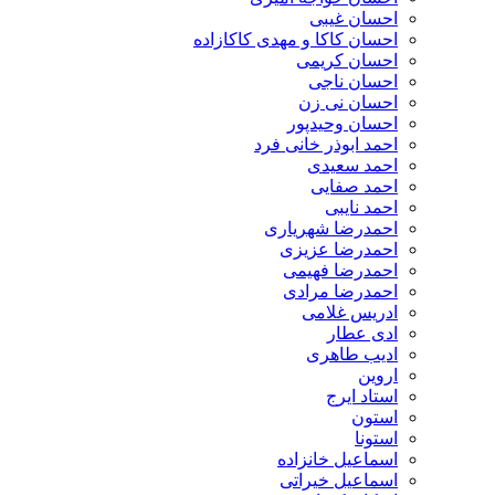
احسان غیبی
احسان کاکا و مهدی کاکازاده
احسان کریمی
احسان ناجی
احسان نی زن
احسان وحیدپور
احمد ابوذر خانی فرد
احمد سعیدی
احمد صفایی
احمد نایبی
احمدرضا شهریاری
احمدرضا عزیزی
احمدرضا فهیمی
احمدرضا مرادی
ادریس غلامی
ادی عطار
ادیب طاهری
اروین
استاد ایرج
استون
استونا
اسماعیل خانزاده
اسماعیل خیراتی