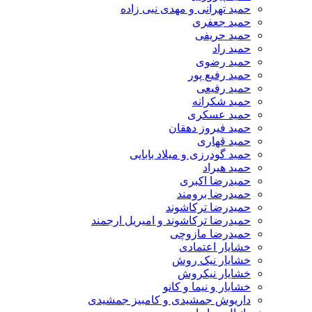
حمید تهرانی و مهدی نبی زاده
حمید جعفری
حمید حریفی
حمید راد
حمید رضوی
حمید رفیع پور
حمید رفیعی
حمید شکرانه
حمید عسکری
حمید فیروز دهقان
حمید قهاری
حمید گودرزی و میلاد بابایی
حمید هیراد
حمیدرضا اکبری
حمیدرضا برومند
حمیدرضا ترکاشوند
حمیدرضا ترکاشوند و امیریل ارجمند
حمیدرضا مازوچی
خشایار اعتمادی
خشایار نیک روش
خشایار نیکروش
خشایار و نیما و کانو
داریوش جمشیدی و کامبیز جمشیدی