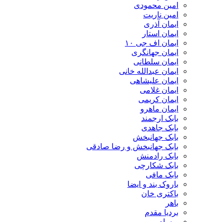
امین محمودی
امین ناریت
ایمان آذری
ایمان استار
ایمان اف جی ۱۰
ایمان جهانگری
ایمان سلطانی
ایمان عبدالله خانی
ایمان علیشاهی
ایمان غلامی
ایمان کریمی
ایمان ماهرو
بابک ارجمند
بابک جاهدی
بابک جهانبخش
بابک جهانبخش و رضا صادقی
بابک رادمنش
بابک شکارچی
بابک مافی
باروک بند و ایضا
باکتری خان
باهر
بردیا مقدم
برسام