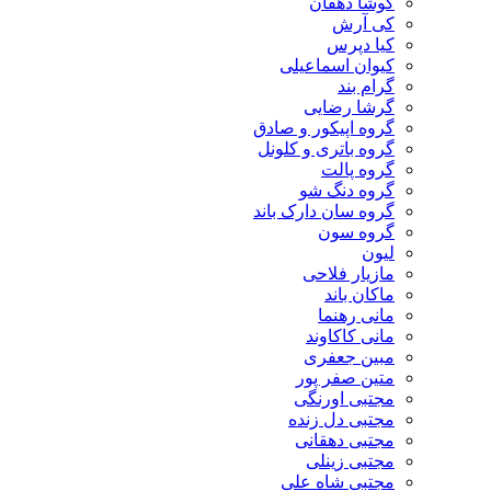
کوشا دهقان
کی آرش
کیا دپرس
کیوان اسماعیلی
گرام بند
گرشا رضایی
گروه اپیکور و صادق
گروه باتری و کلونل
گروه پالت
گروه دنگ شو
گروه سان دارک باند
گروه سون
لیون
مازیار فلاحی
ماکان باند
مانی رهنما
مانی کاکاوند
مبین جعفری
متین صفر پور
مجتبی اورنگی
مجتبی دل زنده
مجتبی دهقانی
مجتبی زینلی
مجتبی شاه علی