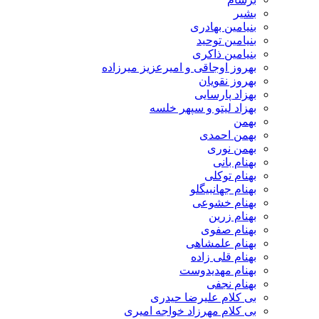
بشیر
بنیامین بهادری
بنیامین توحید
بنیامین ذاکری
بهروز اوجاقی و امیرعزیز میرزاده
بهروز نقویان
بهزاد پارسایی
بهزاد لیتو و سپهر خلسه
بهمن
بهمن احمدی
بهمن نوری
بهنام بانی
بهنام توکلی
بهنام جهانبیگلو
بهنام خشوعی
بهنام زرین
بهنام صفوی
بهنام علمشاهی
بهنام قلی زاده
بهنام مهدیدوست
بهنام نجفی
بی کلام علیرضا حیدری
بی کلام مهرزاد خواجه امیری