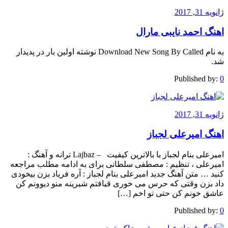
ژانویه 31, 2017
اهنگ احمد نایبی مارال
به نام Download New Song By Called نوشته اولین بار در پدیدار
شد.
Published by:
0
ژانویه 31, 2017
اهنگ امیرعلی لجباز
امیرعلی بنام لجباز با بالاترین کیفیت – Lajbaz ترانه و آهنگ :
امیرعلی ، تنظیم : مصطفی سلطانی برای به ادامه مطلب مراجعه
کنید … متن آهنگ جدید امیرعلی بنام لجباز : آره فریاد بزن بیخودی
داد بزن وقتی که حرس می خوری قیافتم شیرینه منو دیوونم کن
عاشق خونم کن حتی تو اخم […]
Published by:
0