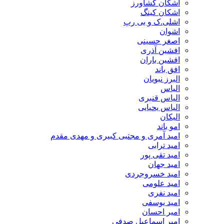
اشکان کشاورز
اشکان کینگ
اشلی.ک و بی رپ
اشوان
اصغر حسینی
افشین آذری
افشین باران
افق باند
البرز نبویان
الیاس
الیاس قنبرى
الیاس یحیایی
الیکان
امو باند
امید آمری و مجتبی کبیری و مهدى مقدم
امید ترابی
امید تقی پور
امید جهان
امید خسروجردی
امید علومی
امید نفری
امید یوسفی
امیر احسان
امیر اسماعیل صدفی