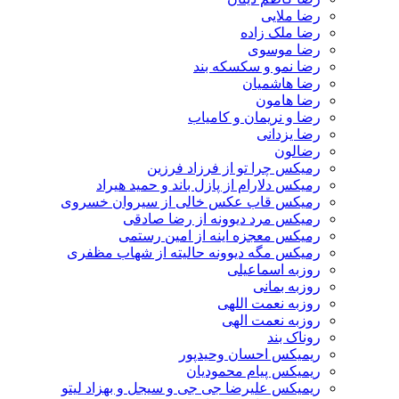
رضا ملایی
رضا ملک زاده
رضا موسوی
رضا نمو و سکسکه بند
رضا هاشمیان
رضا هامون
رضا و نریمان و کامیاب
رضا یزدانی
رضالون
رمیکس چرا تو از فرزاد فرزین
رمیکس دلارام از پازل باند و حمید هیراد
رمیکس قاب عکس خالی از سیروان خسروی
رمیکس مرد دیوونه از رضا صادقی
رمیکس معجزه اینه از امین رستمی
رمیکس مگه دیوونه حالیته از شهاب مظفری
روزبه اسماعیلی
روزبه بمانی
روزبه نعمت اللهی
روزبه نعمت الهی
روناک بند
ریمیکس احسان وحیدپور
ریمیکس پیام محمودیان
ریمیکس علیرضا جی جی و سیجل و بهزاد لیتو