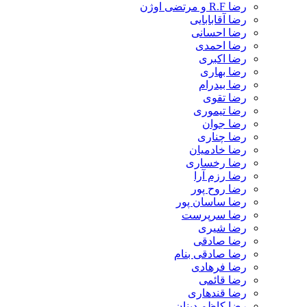
رضا R.F و مرتضی اوژن
رضا آقابابایی
رضا احسانی
رضا احمدی
رضا اکبری
رضا بهاری
رضا بیدرام
رضا تقوی
رضا تیموری
رضا جوان
رضا چناری
رضا خادمیان
رضا رخساری
رضا رزم آرا
رضا روح پور
رضا ساسان پور
رضا سرپرست
رضا شیری
رضا صادقی
رضا صادقی بنام
رضا فرهادی
رضا قائمی
رضا قندهاری
رضا کاظم دینان