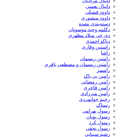
دانیال مرادیان
دانیال نعمتی
داوود فشکی
داوود منصوری
دسته‌بندی نشده
دکلمه وحید موسویان
دی جی میلاد مظهری
دیاکو احمدی
راستین وقاری
راشا
رامتین ریسمان
رامتین ریسمان و مصطفی باقری
رامسز
رامین بی باک
رامین رمضانی
رامین فاخری
رامین میرزادی
رحیم جوانمردی
رستاک
رسول بهرامی
رسول پویان
رسول کرد
رسول نجفی
رشید سینایی