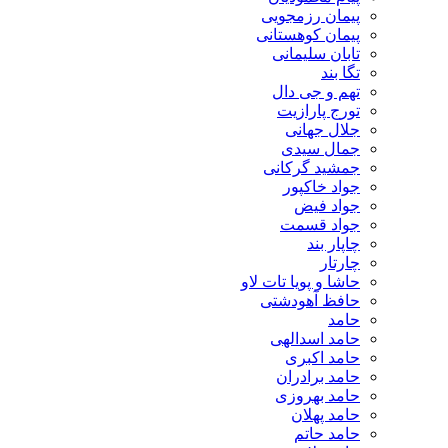
پیمان رزمجویی
پیمان کوهستانی
تابان سلیمانی
تگا بند
تهم و جی دال
تورج پارازیت
جلال جهانی
جمال سیدی
جمشید گرکانی
جواد خاکپور
جواد فیض
جواد قسمت
چاپار بند
چارتار
حاشا و پویا تات لاو
حافظ آهودشتی
حامد
حامد اسدالهی
حامد اکبری
حامد برادران
حامد بهروزی
حامد پهلان
حامد حاتم