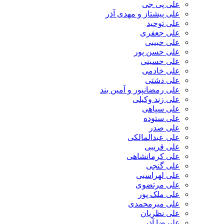
علی پی جی
علی پیشتاز و مهدی آذر
علی توحید
علی جعفری
علی حبیبی
علی حسن پور
علی حسینی
علی خادمی
علی دشتی
علی رمضانپور و آمین بند
علی زند وکیلی
علی سپاهی
علی ستوده
علی صدر
علی عبدالمالکی
علی قریبی
علی کرمانشاهی
علی گنجی
علی لهراسبی
علی مرتضوی
علی ملک پور
علی میرمحمدی
علی نظریان
علیرضا آذر