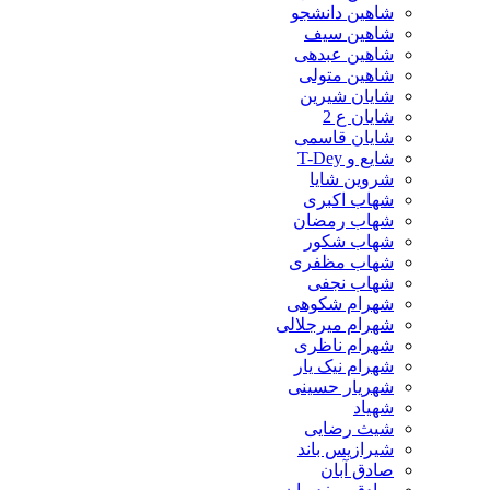
شاهین دانشجو
شاهین سیف
شاهین عبدهی
شاهین متولی
شایان شیرین
شایان ع 2
شایان قاسمی
شایع و T-Dey
شروین شایا
شهاب اکبری
شهاب رمضان
شهاب شکور
شهاب مظفری
شهاب نجفی
شهرام شکوهی
شهرام میرجلالی
شهرام ناظری
شهرام نیک یار
شهریار حسینی
شهیاد
شیث رضایی
شیرازیس باند
صادق آبان