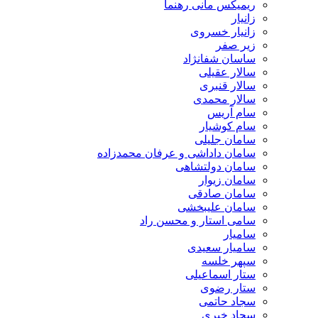
ریمیکس مانی رهنما
زانیار
زانیار خسروی
زیر صفر
ساسان شفانژاد
سالار عقیلی
سالار قنبری
سالار محمدی
سام آریس
سام کوشیار
سامان جلیلی
سامان داداشی و عرفان محمدزاده
سامان دولتشاهی
سامان زیوار
سامان صادقی
سامان علیبخشی
سامی استار و محسن راد
سامیار
سامیار سعیدی
سپهر خلسه
ستار اسماعیلی
ستار رضوی
سجاد حاتمی
سجاد خیری