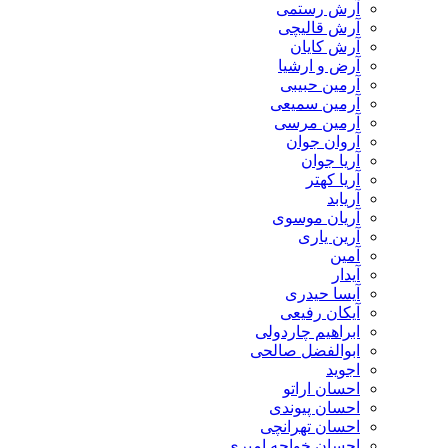
آرش رستمی
آرش قالیچی
آرش کایان
​آرض و ارشیا
آرمین حبیبی
آرمین سمیعی
آرمین مرسی
آروان جوان
آریا جوان
آریا کهتر
آریابد
آریان موسوی
آرین یاری
آمین
آیدار
آیسا حیدری
آیکان رفیعی
ابراهیم چاردولی
ابوالفضل صالحی
اجوید
احسان اراتو
احسان پیوندی
احسان تهرانچی
احسان خواجه امیری