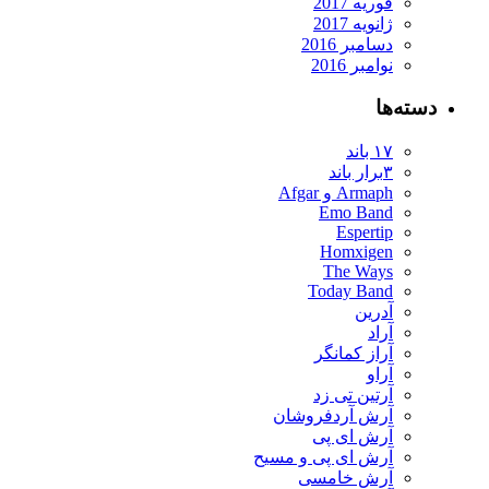
فوریه 2017
ژانویه 2017
دسامبر 2016
نوامبر 2016
دسته‌ها
۱۷ باند
۳برار باند
Armaph و Afgar
Emo Band
Espertip
Homxigen
The Ways
Today Band
آدرین
آراد
آراز کمانگر
آراو
آرتین تی زد
آرش آردفروشان
آرش ای پی
آرش ای پی و مسیح
آرش خامسی