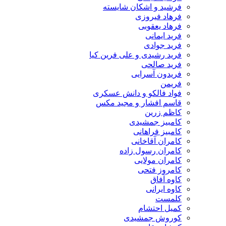
فرشید و اشکان شایسته
فرهاد فیروزی
فرهاد یعقوبی
فرید ایمانی
فرید جوادی
فرید رشیدی و علی فرین کیا
فرید صالحی
فریدون آسرایی
فریمن
فواد فالکو و دانش عسکری
قاسم افشار و مجید مکس
کاظم زرین
کامبیز جمشیدی
کامبیز فراهانی
کامران آقاخانی
کامران رسول زاده
کامران مولایی
کامروز فتحی
کاوه آفاق
کاوه ایرانی
کلمست
کمیل احتشام
کوروش جمشیدی