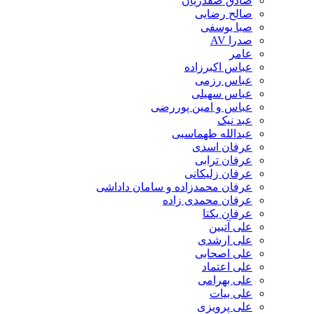
صادق صفدریان
صالح رضایی
صبا یوسفی
صدرا AV
عامر
عباس اکبرزاده
عباس رزمی
عباس سهیلی
عباس و امین پوررضی
عبد نیک
عبدالله طهماسبی‎
عرفان اسدی
عرفان ترابی
عرفان زلیکانی
عرفان محمدزاده و سامان داداشی
عرفان محمدی زاده
عرفان یکتا
علی آتبین
علی ارشدی
علی اصحابی
علی اعتماد
علی بهرامی
علی بیات
علی پرویزی