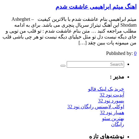
یثم ابراهیمی عاشقت شدم
میثم ابراهیمی بنام عاشقت شدم با بالاترین کیفیت – Asheghet
Shodam این آهنگ تیتراژ سریال پنچری می باشد. برای به ادامه
اجعه کنید … متن بنام عاشقت شدم : تو قلب من تویی و
ه نیست دل تو مثل خیلیای دیگه نیست تو هر چی باشی قلب
ه پات ببین چقد […]
Publis
یر :
ید بک لینک فالو
یت نود 32
رد نود 32
کلی لایسنس رایگان نود 32
ار نود 32
ترین سئو
یگان
شته‌های تازه