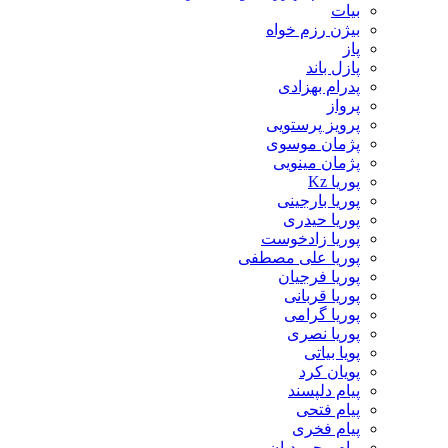
بیات
بیژن رزم خواه
پاز
پازل باند
پدرام بهزادی
پرواز
پرویز پرستویی
پژمان موسوی
پژمان مینویی
پوریا Kz
پوریا بارجینی
پوریا حیدری
پوریا زادخوست
پوریا علی مصطفی
پوریا فرجیان
پوریا قربانی
پوریا گرامی
پوریا نصری
پویا بیاتی
پویان کرد
پیام دلپسند
پیام فتحی
پیام فخری
پیام محمودیان