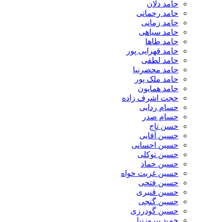
حامد دلان
حامد رحمانی
حامد زمانی
حامد سیاهی
حامد طاها
حامد قهرایی پور
حامد لطفی
حامد محضرنیا
حامد ملک پور
حامد همایون
حجت اشرف زاده
حسام ردایی
حسام صدر
حسن تاج
حسین آقایی
حسین احسانی
حسین توکلی
حسین حماد
حسین غربت خواه
حسین فتحی
حسین قنبری
حسین گنجی
حسین گودرزی
حمید پیروزنیا