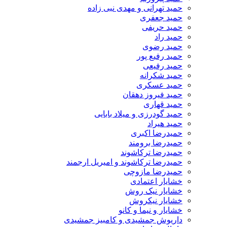
حمید تهرانی و مهدی نبی زاده
حمید جعفری
حمید حریفی
حمید راد
حمید رضوی
حمید رفیع پور
حمید رفیعی
حمید شکرانه
حمید عسکری
حمید فیروز دهقان
حمید قهاری
حمید گودرزی و میلاد بابایی
حمید هیراد
حمیدرضا اکبری
حمیدرضا برومند
حمیدرضا ترکاشوند
حمیدرضا ترکاشوند و امیریل ارجمند
حمیدرضا مازوچی
خشایار اعتمادی
خشایار نیک روش
خشایار نیکروش
خشایار و نیما و کانو
داریوش جمشیدی و کامبیز جمشیدی