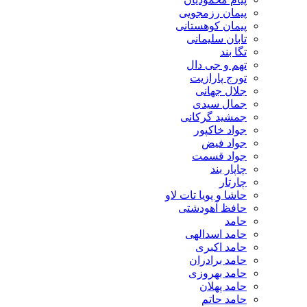
پیمان رزمجویی
پیمان کوهستانی
تابان سلیمانی
تگا بند
تهم و جی دال
تورج پارازیت
جلال جهانی
جمال سیدی
جمشید گرکانی
جواد خاکپور
جواد فیض
جواد قسمت
چاپار بند
چارتار
حاشا و پویا تات لاو
حافظ آهودشتی
حامد
حامد اسدالهی
حامد اکبری
حامد برادران
حامد بهروزی
حامد پهلان
حامد حاتم