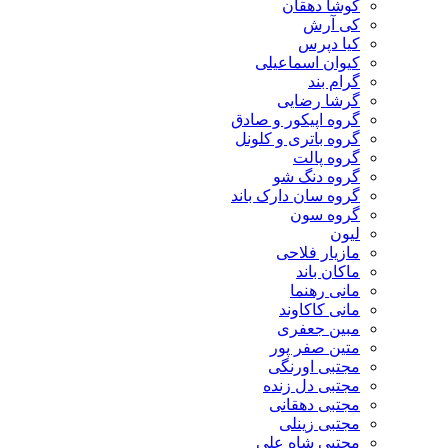
کوشا دهقان
کی آرش
کیا دپرس
کیوان اسماعیلی
گرام بند
گرشا رضایی
گروه اپیکور و صادق
گروه باتری و کلونل
گروه پالت
گروه دنگ شو
گروه سان دارک باند
گروه سون
لیون
مازیار فلاحی
ماکان باند
مانی رهنما
مانی کاکاوند
مبین جعفری
متین صفر پور
مجتبی اورنگی
مجتبی دل زنده
مجتبی دهقانی
مجتبی زینلی
مجتبی شاه علی