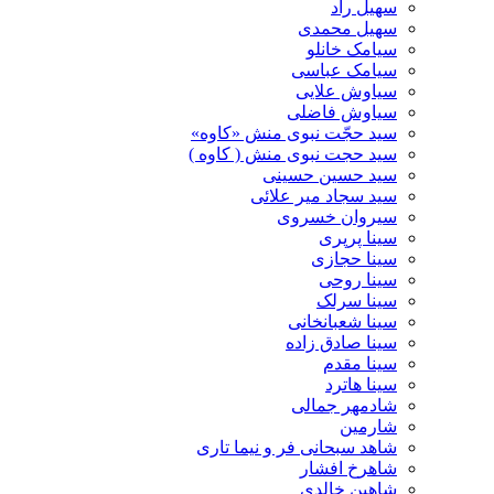
سهیل راد
سهیل محمدی
سیامک خانلو
سیامک عباسی
سیاوش علایی
سیاوش فاضلی
سید حجّت نبوی منش «کاوه»
سید حجت نبوی منش ( کاوه )
سید حسین حسینى
سید سجاد میر علائی
سیروان خسروی
سینا پرپری
سینا حجازی
سینا روحی
سینا سرلک
سینا شعبانخانی
سینا صادق زاده
سینا مقدم
سینا هاترد
شادمهر جمالی
شارمین
شاهد سبحانی فر و نیما تاری
شاهرخ افشار
شاهین خالدی