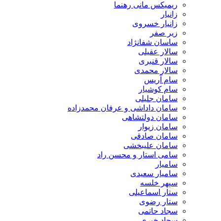
ریمیکس مانی رهنما
زانیار
زانیار خسروی
زیر صفر
ساسان شفانژاد
سالار عقیلی
سالار قنبری
سالار محمدی
سام آریس
سام کوشیار
سامان جلیلی
سامان داداشی و عرفان محمدزاده
سامان دولتشاهی
سامان زیوار
سامان صادقی
سامان علیبخشی
سامی استار و محسن راد
سامیار
سامیار سعیدی
سپهر خلسه
ستار اسماعیلی
ستار رضوی
سجاد حاتمی
سجاد خیری