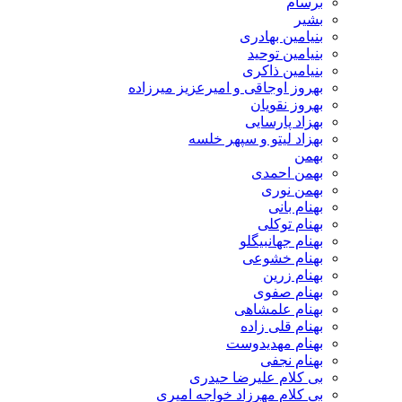
برسام
بشیر
بنیامین بهادری
بنیامین توحید
بنیامین ذاکری
بهروز اوجاقی و امیرعزیز میرزاده
بهروز نقویان
بهزاد پارسایی
بهزاد لیتو و سپهر خلسه
بهمن
بهمن احمدی
بهمن نوری
بهنام بانی
بهنام توکلی
بهنام جهانبیگلو
بهنام خشوعی
بهنام زرین
بهنام صفوی
بهنام علمشاهی
بهنام قلی زاده
بهنام مهدیدوست
بهنام نجفی
بی کلام علیرضا حیدری
بی کلام مهرزاد خواجه امیری