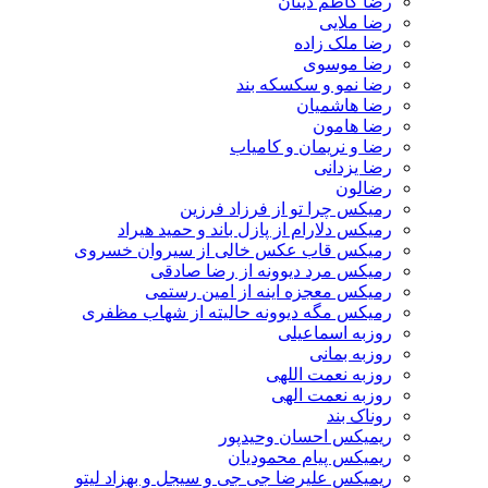
رضا کاظم دینان
رضا ملایی
رضا ملک زاده
رضا موسوی
رضا نمو و سکسکه بند
رضا هاشمیان
رضا هامون
رضا و نریمان و کامیاب
رضا یزدانی
رضالون
رمیکس چرا تو از فرزاد فرزین
رمیکس دلارام از پازل باند و حمید هیراد
رمیکس قاب عکس خالی از سیروان خسروی
رمیکس مرد دیوونه از رضا صادقی
رمیکس معجزه اینه از امین رستمی
رمیکس مگه دیوونه حالیته از شهاب مظفری
روزبه اسماعیلی
روزبه بمانی
روزبه نعمت اللهی
روزبه نعمت الهی
روناک بند
ریمیکس احسان وحیدپور
ریمیکس پیام محمودیان
ریمیکس علیرضا جی جی و سیجل و بهزاد لیتو