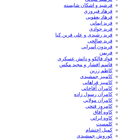
فرشید و اشکان شایسته
فرهاد فیروزی
فرهاد یعقوبی
فرید ایمانی
فرید جوادی
فرید رشیدی و علی فرین کیا
فرید صالحی
فریدون آسرایی
فریمن
فواد فالکو و دانش عسکری
قاسم افشار و مجید مکس
کاظم زرین
کامبیز جمشیدی
کامبیز فراهانی
کامران آقاخانی
کامران رسول زاده
کامران مولایی
کامروز فتحی
کاوه آفاق
کاوه ایرانی
کلمست
کمیل احتشام
کوروش جمشیدی