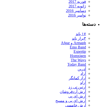
فوریه 2017
ژانویه 2017
دسامبر 2016
نوامبر 2016
ته‌ها
۱۷ باند
۳برار باند
Armaph و Afgar
Emo Band
Espertip
Homxigen
The Ways
Today Band
آدرین
آراد
آراز کمانگر
آراو
آرتین تی زد
آرش آردفروشان
آرش ای پی
آرش ای پی و مسیح
آرش خامسی