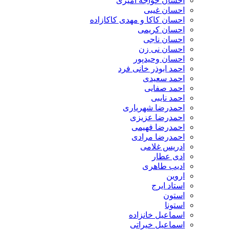
احسان خواجه امیری
احسان غیبی
احسان کاکا و مهدی کاکازاده
احسان کریمی
احسان ناجی
احسان نی زن
احسان وحیدپور
احمد ابوذر خانی فرد
احمد سعیدی
احمد صفایی
احمد نایبی
احمدرضا شهریاری
احمدرضا عزیزی
احمدرضا فهیمی
احمدرضا مرادی
ادریس غلامی
ادی عطار
ادیب طاهری
اروین
استاد ایرج
استون
استونا
اسماعیل خانزاده
اسماعیل خیراتی