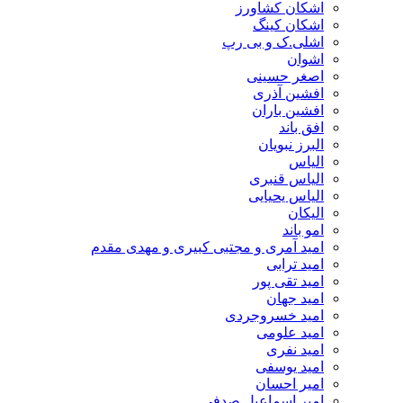
اشکان کشاورز
اشکان کینگ
اشلی.ک و بی رپ
اشوان
اصغر حسینی
افشین آذری
افشین باران
افق باند
البرز نبویان
الیاس
الیاس قنبرى
الیاس یحیایی
الیکان
امو باند
امید آمری و مجتبی کبیری و مهدى مقدم
امید ترابی
امید تقی پور
امید جهان
امید خسروجردی
امید علومی
امید نفری
امید یوسفی
امیر احسان
امیر اسماعیل صدفی