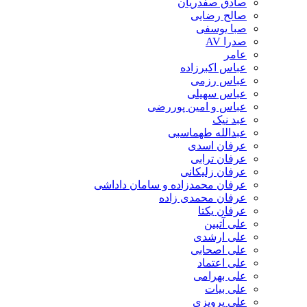
صادق صفدریان
صالح رضایی
صبا یوسفی
صدرا AV
عامر
عباس اکبرزاده
عباس رزمی
عباس سهیلی
عباس و امین پوررضی
عبد نیک
عبدالله طهماسبی‎
عرفان اسدی
عرفان ترابی
عرفان زلیکانی
عرفان محمدزاده و سامان داداشی
عرفان محمدی زاده
عرفان یکتا
علی آتبین
علی ارشدی
علی اصحابی
علی اعتماد
علی بهرامی
علی بیات
علی پرویزی