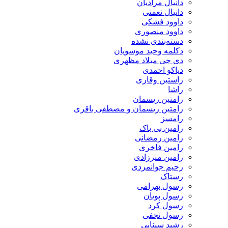
دانیال مرادیان
دانیال نعمتی
داوود فشکی
داوود منصوری
دسته‌بندی نشده
دکلمه وحید موسویان
دی جی میلاد مظهری
دیاکو احمدی
راستین وقاری
راشا
رامتین ریسمان
رامتین ریسمان و مصطفی باقری
رامسز
رامین بی باک
رامین رمضانی
رامین فاخری
رامین میرزادی
رحیم جوانمردی
رستاک
رسول بهرامی
رسول پویان
رسول کرد
رسول نجفی
رشید سینایی