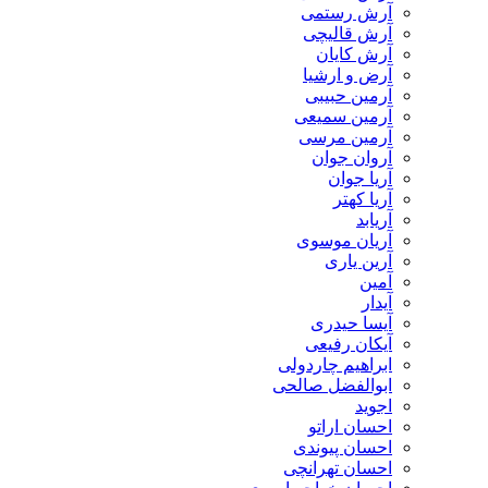
آرش رستمی
آرش قالیچی
آرش کایان
​آرض و ارشیا
آرمین حبیبی
آرمین سمیعی
آرمین مرسی
آروان جوان
آریا جوان
آریا کهتر
آریابد
آریان موسوی
آرین یاری
آمین
آیدار
آیسا حیدری
آیکان رفیعی
ابراهیم چاردولی
ابوالفضل صالحی
اجوید
احسان اراتو
احسان پیوندی
احسان تهرانچی