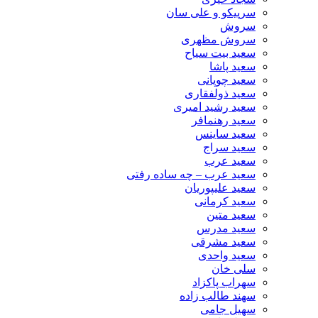
سرپیکو و علی سان
سروش
سروش مظهری
سعید بیت سیاح
سعید پاشا
سعید چوپانی
سعید ذولفقاری
سعید رشید امیری
سعید رهنمافر
سعید ساینس
سعید سراج
سعید عرب
سعید عرب – چه ساده رفتی
سعید علیپوریان
سعید کرمانی
سعید متین
سعید مدرس
سعید مشرقی
سعید واحدی
سلی خان
سهراب پاکزاد
سهند طالب زاده
سهیل جامی