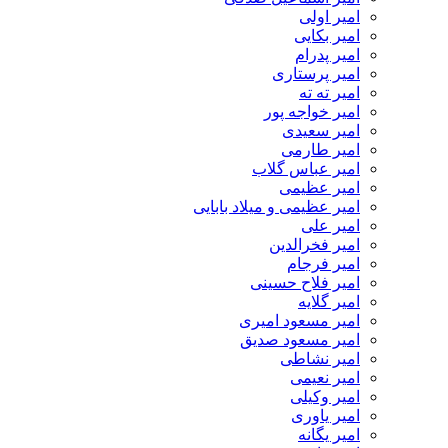
امیر اولی
امیر بکایی
امیر پدرام
امیر پرستاری
امیر ته ته
امیر خواجه پور
امیر سعیدی
امیر طارمی
امیر عباس گلاب
امیر عظیمی
امیر عظیمی و میلاد بابایی
امیر علی
امیر فخرالدین
امیر فرجام
امیر فلاح حسینی
امیر گلایه
امیر مسعود امیری
امیر مسعود صدیق
امیر نشاطی
امیر نعیمی
امیر وکیلی
امیر یاوری
امیر یگانه