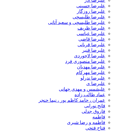
علیرضا آذر
علیرضا حسینی
علیرضا روزگار
علیرضا طلیسچی
علیرضا طلیسچی و سعید آتانی
علیرضا ظریف
علیرضا عباسی
علیرضا قاضی
علیرضا قربانی
علیرضا قنبر
علیرضا لاجوردی
علیرضا منصوری فرد
علیرضا مهدیان
علیرضا مهرکام
علیرضا ندرلو
علیرضا ی
علیشمس و مهدی جهانی
عماد طالب زاده
عمران ، حامد کاظم پور ، نیما حنجر
فاتح نورایی
فاروق جدلی
فاطمه
فاطمه و رضا شیری
فتاح فتحی