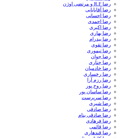
رضا R.F و مرتضی اوژن
رضا آقابابایی
رضا احسانی
رضا احمدی
رضا اکبری
رضا بهاری
رضا بیدرام
رضا تقوی
رضا تیموری
رضا جوان
رضا چناری
رضا خادمیان
رضا رخساری
رضا رزم آرا
رضا روح پور
رضا ساسان پور
رضا سرپرست
رضا شیری
رضا صادقی
رضا صادقی بنام
رضا فرهادی
رضا قائمی
رضا قندهاری