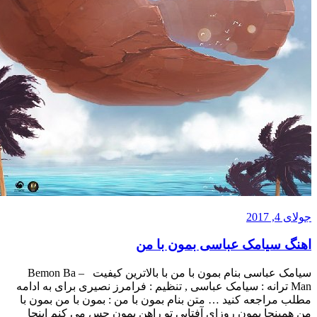
یامک عباسی بمون با من
سیامک عباسی بنام بمون با من با بالاترین کیفیت – Bemon Ba
ترانه : سیامک عباسی , تنظیم : فرامرز نصیری برای به ادامه
جعه کنید … متن بنام بمون با من : بمون با من بمون با
من همینجا ‎بمون روزای آفتابی تو راهن ‎بمون حس مى کنم اینجا