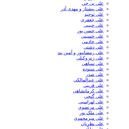
علی پی جی
علی پیشتاز و مهدی آذر
علی توحید
علی جعفری
علی حبیبی
علی حسن پور
علی حسینی
علی خادمی
علی دشتی
علی رمضانپور و آمین بند
علی زند وکیلی
علی سپاهی
علی ستوده
علی صدر
علی عبدالمالکی
علی قریبی
علی کرمانشاهی
علی گنجی
علی لهراسبی
علی مرتضوی
علی ملک پور
علی میرمحمدی
علی نظریان