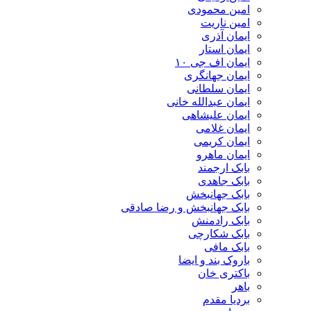
امین محمودی
امین ناریت
ایمان آذری
ایمان استار
ایمان اف جی ۱۰
ایمان جهانگری
ایمان سلطانی
ایمان عبدالله خانی
ایمان علیشاهی
ایمان غلامی
ایمان کریمی
ایمان ماهرو
بابک ارجمند
بابک جاهدی
بابک جهانبخش
بابک جهانبخش و رضا صادقی
بابک رادمنش
بابک شکارچی
بابک مافی
باروک بند و ایضا
باکتری خان
باهر
بردیا مقدم