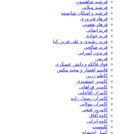
فرشید شاهسون
فرشید میلانی
فرشید و اشکان شایسته
فرهاد فیروزی
فرهاد یعقوبی
فرید ایمانی
فرید جوادی
فرید رشیدی و علی فرین کیا
فرید صالحی
فریدون آسرایی
فریمن
فواد فالکو و دانش عسکری
قاسم افشار و مجید مکس
کاظم زرین
کامبیز جمشیدی
کامبیز فراهانی
کامران آقاخانی
کامران رسول زاده
کامران مولایی
کامروز فتحی
کاوه آفاق
کاوه ایرانی
کلمست
کمیل احتشام