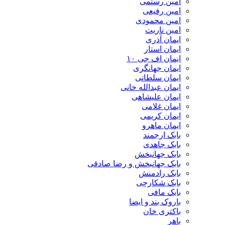
امین رستمی
امین رفیعی
امین محمودی
امین ناریت
ایمان آذری
ایمان استار
ایمان اف جی ۱۰
ایمان جهانگری
ایمان سلطانی
ایمان عبدالله خانی
ایمان علیشاهی
ایمان غلامی
ایمان کریمی
ایمان ماهرو
بابک ارجمند
بابک جاهدی
بابک جهانبخش
بابک جهانبخش و رضا صادقی
بابک رادمنش
بابک شکارچی
بابک مافی
باروک بند و ایضا
باکتری خان
باهر