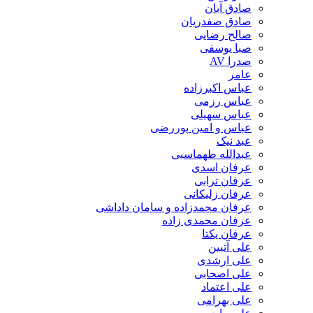
صادق آبان
صادق صفدریان
صالح رضایی
صبا یوسفی
صدرا AV
عامر
عباس اکبرزاده
عباس رزمی
عباس سهیلی
عباس و امین پوررضی
عبد نیک
عبدالله طهماسبی‎
عرفان اسدی
عرفان ترابی
عرفان زلیکانی
عرفان محمدزاده و سامان داداشی
عرفان محمدی زاده
عرفان یکتا
علی آتبین
علی ارشدی
علی اصحابی
علی اعتماد
علی بهرامی