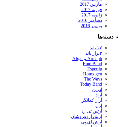
مارس 2017
فوریه 2017
ژانویه 2017
دسامبر 2016
نوامبر 2016
دسته‌ها
۱۷ باند
۳برار باند
Armaph و Afgar
Emo Band
Espertip
Homxigen
The Ways
Today Band
آدرین
آراد
آراز کمانگر
آراو
آرتین تی زد
آرش آردفروشان
آرش ای پی