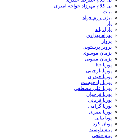
بی کلام مهرزاد خواجه امیری
بیات
بیژن رزم خواه
پاز
پازل باند
پدرام بهزادی
پرواز
پرویز پرستویی
پژمان موسوی
پژمان مینویی
پوریا Kz
پوریا بارجینی
پوریا حیدری
پوریا زادخوست
پوریا علی مصطفی
پوریا فرجیان
پوریا قربانی
پوریا گرامی
پوریا نصری
پویا بیاتی
پویان کرد
پیام دلپسند
پیام فتحی