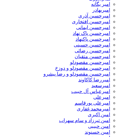
امیر یگانه
امیربهادر
امیرحسین آذری
امیرحسین افتخاری
امیرحسین ایمانی
امیرحسین پاک نهاد
امیرحسین پاکنهاد
امیرحسین حسینی
امیرحسین رضائی
امیرحسین متقیان
امیرحسین مقصودلو
امیرحسین مقصودلو و دوزخ
امیرحسین مقصودلو و رضا پیشرو
امیررضا کاکاوند
امیرسعید
امیرعباس آل حبیب
امیرعلی
امیرعلی پورقاسم
امیرمحمد غفاری
امین اکبری
امین تیرزاد و سام سهراب
امین حبیبی
امین حسنوند