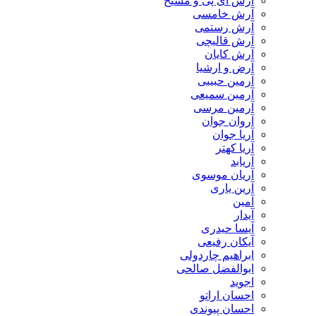
آرش ای پی و مسیح
آرش خامسی
آرش رستمی
آرش قالیچی
آرش کایان
​آرض و ارشیا
آرمین حبیبی
آرمین سمیعی
آرمین مرسی
آروان جوان
آریا جوان
آریا کهتر
آریابد
آریان موسوی
آرین یاری
آمین
آیدار
آیسا حیدری
آیکان رفیعی
ابراهیم چاردولی
ابوالفضل صالحی
اجوید
احسان اراتو
احسان پیوندی