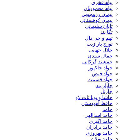
پیام فخری
پیام محمودیان
پیمان رزمجویی
پیمان کوهستانی
تابان سلیمانی
تگا بند
تهم و جی دال
تورج پارازیت
جلال جهانی
جمال سیدی
جمشید گرکانی
جواد خاکپور
جواد فیض
جواد قسمت
چاپار بند
چارتار
حاشا و پویا تات لاو
حافظ آهودشتی
حامد
حامد اسدالهی
حامد اکبری
حامد برادران
حامد بهروزی
حامد پهلان