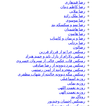
رضا قندهاری
رضا کاظم دینان
رضا ملایی
رضا ملک زاده
رضا موسوی
رضا نمو و سکسکه بند
رضا هاشمیان
رضا هامون
رضا و نریمان و کامیاب
رضا یزدانی
رضالون
رمیکس چرا تو از فرزاد فرزین
رمیکس دلارام از پازل باند و حمید هیراد
رمیکس قاب عکس خالی از سیروان خسروی
رمیکس مرد دیوونه از رضا صادقی
رمیکس معجزه اینه از امین رستمی
رمیکس مگه دیوونه حالیته از شهاب مظفری
روزبه اسماعیلی
روزبه بمانی
روزبه نعمت اللهی
روزبه نعمت الهی
روناک بند
ریمیکس احسان وحیدپور
ریمیکس پیام محمودیان