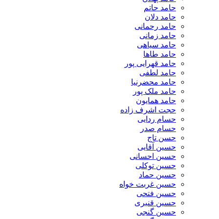
حامد حاتم
حامد دلان
حامد رحمانی
حامد زمانی
حامد سیاهی
حامد طاها
حامد قهرایی پور
حامد لطفی
حامد محضرنیا
حامد ملک پور
حامد همایون
حجت اشرف زاده
حسام ردایی
حسام صدر
حسن تاج
حسین آقایی
حسین احسانی
حسین توکلی
حسین حماد
حسین غربت خواه
حسین فتحی
حسین قنبری
حسین گنجی