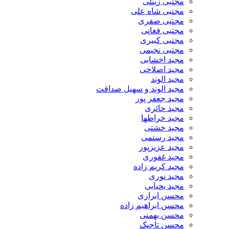
مجتبی زینلی
مجتبی شاه علی
مجتبی صفری
مجتبی فغانی
مجتبی کبیری
مجتبی نجیمی
مجید اخشابی
مجید اصلاحی
مجید الوند‎
مجید الوند و سهیل صداقت
مجید جعفر پور
مجید حائری
مجید خراطها
مجید خشتی
مجید رستمی
مجید عزیزپور
مجید غفوری
مجید کریم زاده
مجید نوری
مجید یحیایی
محسن ابراری
محسن ابراهیم زاده
محسن بهمنی
محسن تاجیک