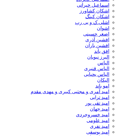
اسماعیل خیراتی
اشکان کشاورز
اشکان کینگ
اشلی.ک و بی رپ
اشوان
اصغر حسینی
افشین آذری
افشین باران
افق باند
البرز نبویان
الیاس
الیاس قنبرى
الیاس یحیایی
الیکان
امو باند
امید آمری و مجتبی کبیری و مهدى مقدم
امید ترابی
امید تقی پور
امید جهان
امید خسروجردی
امید علومی
امید نفری
امید یوسفی