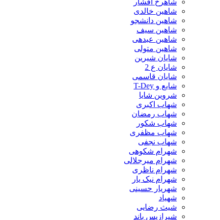
شاهرخ افشار
شاهین خالدی
شاهین دانشجو
شاهین سیف
شاهین عبدهی
شاهین متولی
شایان شیرین
شایان ع 2
شایان قاسمی
شایع و T-Dey
شروین شایا
شهاب اکبری
شهاب رمضان
شهاب شکور
شهاب مظفری
شهاب نجفی
شهرام شکوهی
شهرام میرجلالی
شهرام ناظری
شهرام نیک یار
شهریار حسینی
شهیاد
شیث رضایی
شیرازیس باند