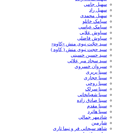
سهیل جامی
سهیل راد
سهیل محمدی
سیامک خانلو
سیامک عباسی
سیاوش علایی
سیاوش فاضلی
سید حجّت نبوی منش «کاوه»
سید حجت نبوی منش ( کاوه )
سید حسین حسینى
سید سجاد میر علائی
سیروان خسروی
سینا پرپری
سینا حجازی
سینا روحی
سینا سرلک
سینا شعبانخانی
سینا صادق زاده
سینا مقدم
سینا هاترد
شادمهر جمالی
شارمین
شاهد سبحانی فر و نیما تاری