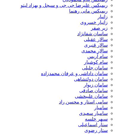
ریمیکس علیرضا جی جی و سیجل و بهزاد لیتو
ریمیکس مانی رهنما
زانیار
زانیار خسروی
زیر صفر
ساسان شفانژاد
سالار عقیلی
سالار قنبری
سالار محمدی
سام آریس
سام کوشیار
سامان جلیلی
سامان داداشی و عرفان محمدزاده
سامان دولتشاهی
سامان زیوار
سامان صادقی
سامان علیبخشی
سامی استار و محسن راد
سامیار
سامیار سعیدی
سپهر خلسه
ستار اسماعیلی
ستار رضوی