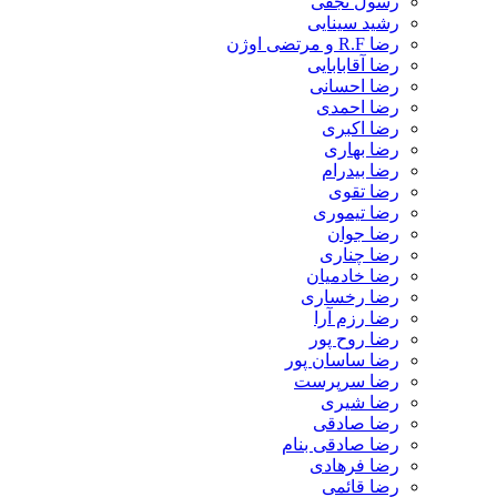
رسول نجفی
رشید سینایی
رضا R.F و مرتضی اوژن
رضا آقابابایی
رضا احسانی
رضا احمدی
رضا اکبری
رضا بهاری
رضا بیدرام
رضا تقوی
رضا تیموری
رضا جوان
رضا چناری
رضا خادمیان
رضا رخساری
رضا رزم آرا
رضا روح پور
رضا ساسان پور
رضا سرپرست
رضا شیری
رضا صادقی
رضا صادقی بنام
رضا فرهادی
رضا قائمی