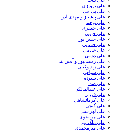
علی بیات
علی پرویزی
علی پی جی
علی پیشتاز و مهدی آذر
علی توحید
علی جعفری
علی حبیبی
علی حسن پور
علی حسینی
علی خادمی
علی دشتی
علی رمضانپور و آمین بند
علی زند وکیلی
علی سپاهی
علی ستوده
علی صدر
علی عبدالمالکی
علی قریبی
علی کرمانشاهی
علی گنجی
علی لهراسبی
علی مرتضوی
علی ملک پور
علی میرمحمدی