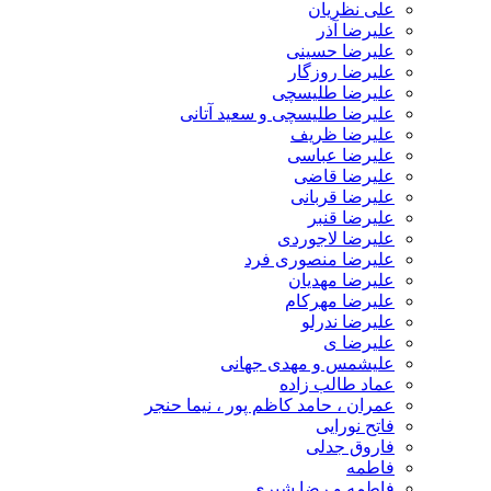
علی نظریان
علیرضا آذر
علیرضا حسینی
علیرضا روزگار
علیرضا طلیسچی
علیرضا طلیسچی و سعید آتانی
علیرضا ظریف
علیرضا عباسی
علیرضا قاضی
علیرضا قربانی
علیرضا قنبر
علیرضا لاجوردی
علیرضا منصوری فرد
علیرضا مهدیان
علیرضا مهرکام
علیرضا ندرلو
علیرضا ی
علیشمس و مهدی جهانی
عماد طالب زاده
عمران ، حامد کاظم پور ، نیما حنجر
فاتح نورایی
فاروق جدلی
فاطمه
فاطمه و رضا شیری