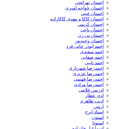
احسان تهرانچی
احسان خواجه امیری
احسان غیبی
احسان کاکا و مهدی کاکازاده
احسان کریمی
احسان ناجی
احسان نی زن
احسان وحیدپور
احمد ابوذر خانی فرد
احمد سعیدی
احمد صفایی
احمد نایبی
احمدرضا شهریاری
احمدرضا عزیزی
احمدرضا فهیمی
احمدرضا مرادی
ادریس غلامی
ادی عطار
ادیب طاهری
اروین
استاد ایرج
استون
استونا
اسماعیل خانزاده