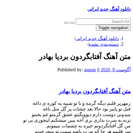
دانلود آهنگ جدید ایرانی
Toggle navigation
دانلود آهنگ جدید ایرانی
/
دسته‌بندی نشده
/
متن آهنگ آفتابگردون بردیا بهادر
آگوست 9, 2020
0
asaran
Published by:
متن آهنگ آفتابگردون بردیا بهادر
زمهریر قلبم دیگه گرمه و با تو شبیه یه کوره ی داغه
قبل تو پاییز بود حالا بعد چشات پر گل مثل باغه
میدونی دوست دارم دیوونگیتو عشق گرمتو غم یخیتو
نزنه به سرت بذاری بری آخه ببین میشکنم اینجوری بی تو
من گل آفتابگردونم خیره
ب
ه چشمات میمونم
سر قلبمو هر جا که نورت باشه سمت تو میچرخونم