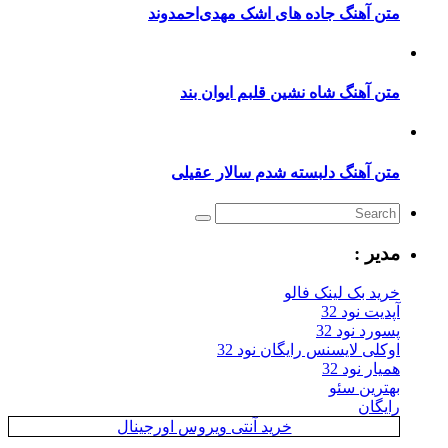
متن آهنگ جاده های اشک مهدی‌احمدوند
متن آهنگ شاه نشین قلبم ایوان بند
متن آهنگ دلبسته شدم سالار عقیلی
مدیر :
خرید بک لینک فالو
آپدیت نود 32
پسورد نود 32
اوکلی لایسنس رایگان نود 32
همیار نود 32
بهترین سئو
رایگان
خرید آنتی ویروس اورجینال