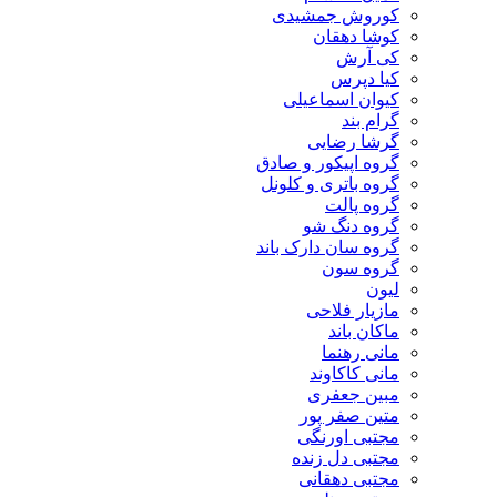
کوروش جمشیدی
کوشا دهقان
کی آرش
کیا دپرس
کیوان اسماعیلی
گرام بند
گرشا رضایی
گروه اپیکور و صادق
گروه باتری و کلونل
گروه پالت
گروه دنگ شو
گروه سان دارک باند
گروه سون
لیون
مازیار فلاحی
ماکان باند
مانی رهنما
مانی کاکاوند
مبین جعفری
متین صفر پور
مجتبی اورنگی
مجتبی دل زنده
مجتبی دهقانی