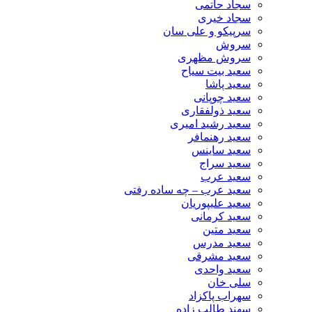
سجاد حاتمی
سجاد خیری
سرپیکو و علی سان
سروش
سروش مظهری
سعید بیت سیاح
سعید پاشا
سعید چوپانی
سعید ذولفقاری
سعید رشید امیری
سعید رهنمافر
سعید ساینس
سعید سراج
سعید عرب
سعید عرب – چه ساده رفتی
سعید علیپوریان
سعید کرمانی
سعید متین
سعید مدرس
سعید مشرقی
سعید واحدی
سلی خان
سهراب پاکزاد
سهند طالب زاده