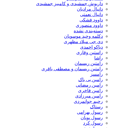
داریوش جمشیدی و کامبیز جمشیدی
دانیال مرادیان
دانیال نعمتی
داوود فشکی
داوود منصوری
دسته‌بندی نشده
دکلمه وحید موسویان
دی جی میلاد مظهری
دیاکو احمدی
راستین وقاری
راشا
رامتین ریسمان
رامتین ریسمان و مصطفی باقری
رامسز
رامین بی باک
رامین رمضانی
رامین فاخری
رامین میرزادی
رحیم جوانمردی
رستاک
رسول بهرامی
رسول پویان
رسول کرد