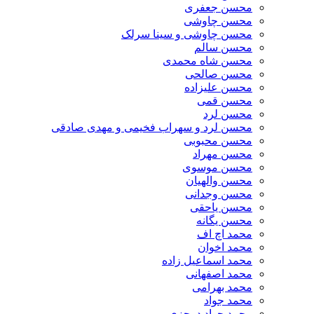
محسن جعفری
محسن چاوشی
محسن چاوشی و سینا سرلک
محسن سالم
محسن شاه محمدی
محسن صالحی
محسن علیزاده
محسن قمی
محسن لرد
محسن لرد و سهراب فخیمی و مهدی صادقی
محسن محبوبی
محسن مهراد
محسن موسوی
محسن والهیان
محسن وجدانی
محسن یاحقی
محسن یگانه
محمد اچ اف
محمد اخوان
محمد اسماعیل زاده
محمد اصفهانی
محمد بهرامی
محمد جواد
محمد جواد درجزی