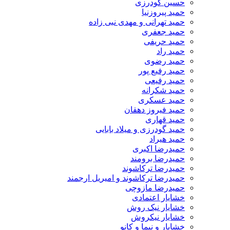
حسین گودرزی
حمید پیروزنیا
حمید تهرانی و مهدی نبی زاده
حمید جعفری
حمید حریفی
حمید راد
حمید رضوی
حمید رفیع پور
حمید رفیعی
حمید شکرانه
حمید عسکری
حمید فیروز دهقان
حمید قهاری
حمید گودرزی و میلاد بابایی
حمید هیراد
حمیدرضا اکبری
حمیدرضا برومند
حمیدرضا ترکاشوند
حمیدرضا ترکاشوند و امیریل ارجمند
حمیدرضا مازوچی
خشایار اعتمادی
خشایار نیک روش
خشایار نیکروش
خشایار و نیما و کانو