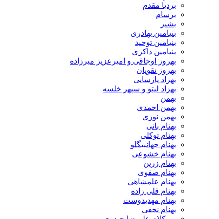
بردیا مقدم
برسام
بشیر
بنیامین بهادری
بنیامین توحید
بنیامین ذاکری
بهروز اوجاقی و امیرعزیز میرزاده
بهروز نقویان
بهزاد پارسایی
بهزاد لیتو و سپهر خلسه
بهمن
بهمن احمدی
بهمن نوری
بهنام بانی
بهنام توکلی
بهنام جهانبیگلو
بهنام خشوعی
بهنام زرین
بهنام صفوی
بهنام علمشاهی
بهنام قلی زاده
بهنام مهدیدوست
بهنام نجفی
بی کلام علیرضا حیدری