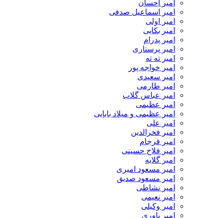
امیر احسان
امیر اسماعیل صدفی
امیر اولی
امیر بکایی
امیر پدرام
امیر پرستاری
امیر ته ته
امیر خواجه پور
امیر سعیدی
امیر طارمی
امیر عباس گلاب
امیر عظیمی
امیر عظیمی و میلاد بابایی
امیر علی
امیر فخرالدین
امیر فرجام
امیر فلاح حسینی
امیر گلایه
امیر مسعود امیری
امیر مسعود صدیق
امیر نشاطی
امیر نعیمی
امیر وکیلی
امیر یاوری