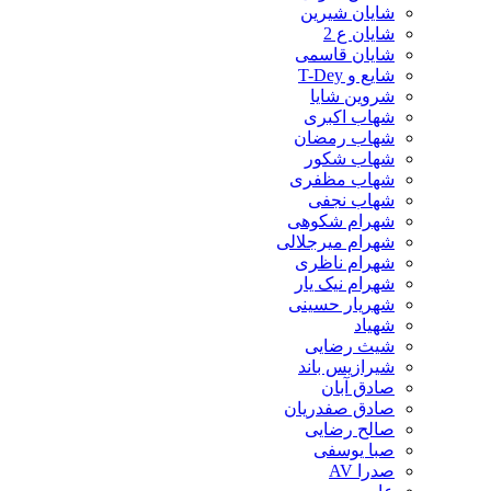
شایان شیرین
شایان ع 2
شایان قاسمی
شایع و T-Dey
شروین شایا
شهاب اکبری
شهاب رمضان
شهاب شکور
شهاب مظفری
شهاب نجفی
شهرام شکوهی
شهرام میرجلالی
شهرام ناظری
شهرام نیک یار
شهریار حسینی
شهیاد
شیث رضایی
شیرازیس باند
صادق آبان
صادق صفدریان
صالح رضایی
صبا یوسفی
صدرا AV