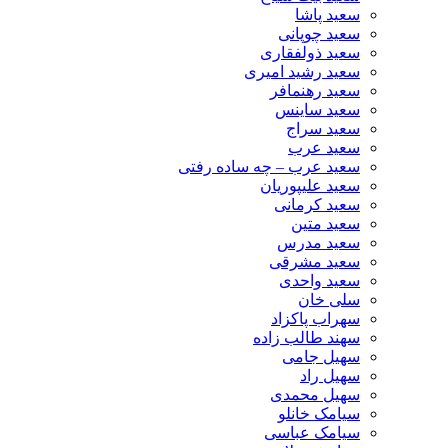
سعید پاشا
سعید چوپانی
سعید ذولفقاری
سعید رشید امیری
سعید رهنمافر
سعید ساینس
سعید سراج
سعید عرب
سعید عرب – چه ساده رفتی
سعید علیپوریان
سعید کرمانی
سعید متین
سعید مدرس
سعید مشرقی
سعید واحدی
سلی خان
سهراب پاکزاد
سهند طالب زاده
سهیل جامی
سهیل راد
سهیل محمدی
سیامک خانلو
سیامک عباسی