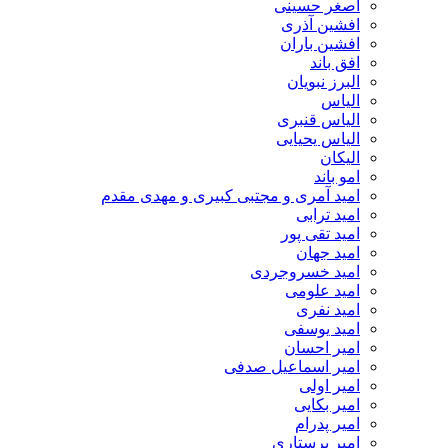
اصغر حسینی
افشین آذری
افشین باران
افق باند
البرز نبویان
الیاس
الیاس قنبرى
الیاس یحیایی
الیکان
امو باند
امید آمری و مجتبی کبیری و مهدى مقدم
امید ترابی
امید تقی پور
امید جهان
امید خسروجردی
امید علومی
امید نفری
امید یوسفی
امیر احسان
امیر اسماعیل صدفی
امیر اولی
امیر بکایی
امیر پدرام
امیر پرستاری