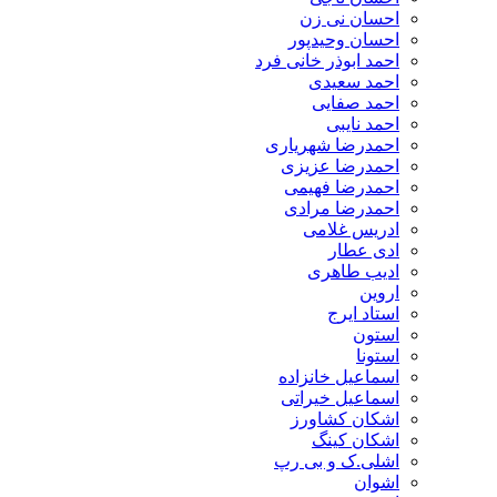
احسان نی زن
احسان وحیدپور
احمد ابوذر خانی فرد
احمد سعیدی
احمد صفایی
احمد نایبی
احمدرضا شهریاری
احمدرضا عزیزی
احمدرضا فهیمی
احمدرضا مرادی
ادریس غلامی
ادی عطار
ادیب طاهری
اروین
استاد ایرج
استون
استونا
اسماعیل خانزاده
اسماعیل خیراتی
اشکان کشاورز
اشکان کینگ
اشلی.ک و بی رپ
اشوان