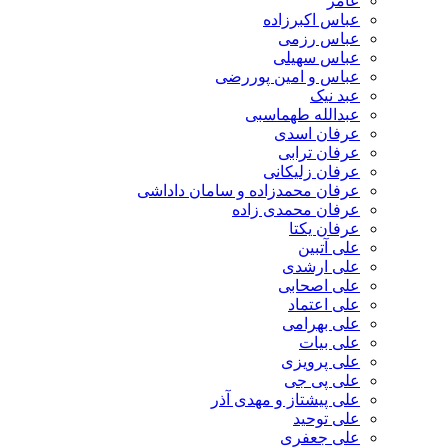
عامر
عباس اکبرزاده
عباس رزمی
عباس سهیلی
عباس و امین پوررضی
عبد نیک
عبدالله طهماسبی‎
عرفان اسدی
عرفان ترابی
عرفان زلیکانی
عرفان محمدزاده و سامان داداشی
عرفان محمدی زاده
عرفان یکتا
علی آتبین
علی ارشدی
علی اصحابی
علی اعتماد
علی بهرامی
علی بیات
علی پرویزی
علی پی جی
علی پیشتاز و مهدی آذر
علی توحید
علی جعفری