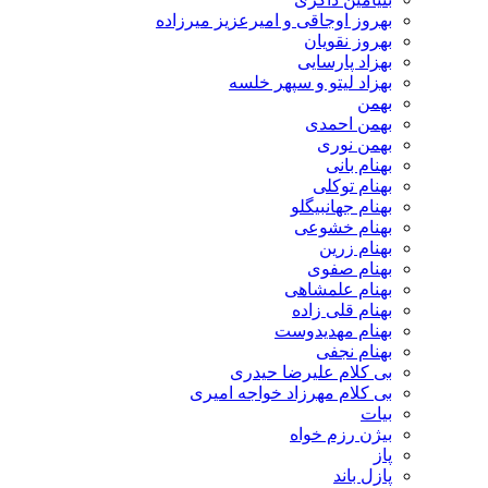
بهروز اوجاقی و امیرعزیز میرزاده
بهروز نقویان
بهزاد پارسایی
بهزاد لیتو و سپهر خلسه
بهمن
بهمن احمدی
بهمن نوری
بهنام بانی
بهنام توکلی
بهنام جهانبیگلو
بهنام خشوعی
بهنام زرین
بهنام صفوی
بهنام علمشاهی
بهنام قلی زاده
بهنام مهدیدوست
بهنام نجفی
بی کلام علیرضا حیدری
بی کلام مهرزاد خواجه امیری
بیات
بیژن رزم خواه
پاز
پازل باند