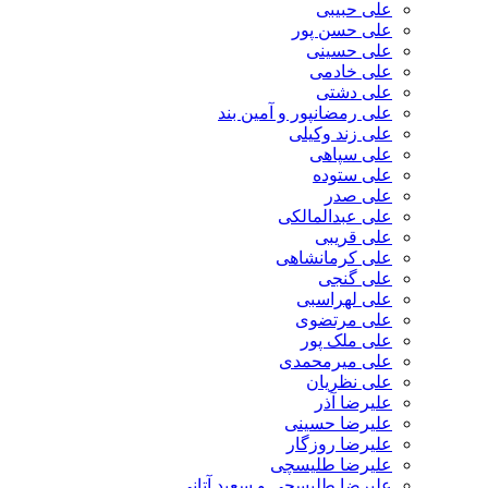
علی حبیبی
علی حسن پور
علی حسینی
علی خادمی
علی دشتی
علی رمضانپور و آمین بند
علی زند وکیلی
علی سپاهی
علی ستوده
علی صدر
علی عبدالمالکی
علی قریبی
علی کرمانشاهی
علی گنجی
علی لهراسبی
علی مرتضوی
علی ملک پور
علی میرمحمدی
علی نظریان
علیرضا آذر
علیرضا حسینی
علیرضا روزگار
علیرضا طلیسچی
علیرضا طلیسچی و سعید آتانی