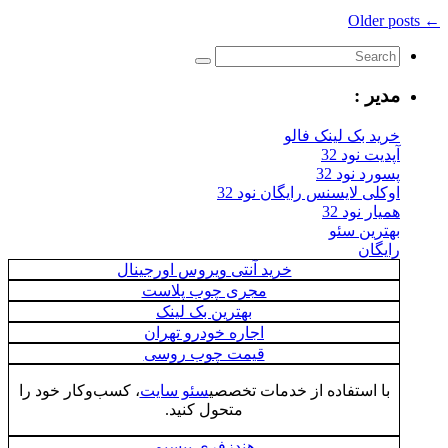
← Older posts
مدیر :
خرید بک لینک فالو
آپدیت نود 32
پسورد نود 32
اوکلی لایسنس رایگان نود 32
همیار نود 32
بهترین سئو
رایگان
خرید آنتی ویروس اورجینال
مجری چوب پلاست
بهترین بک لینک
اجاره خودرو تهران
قیمت چوب روسی
با استفاده از خدمات تخصصی
سئو سایت
، کسب‌وکار خود را
متحول کنید.
هندزفری بیسیم