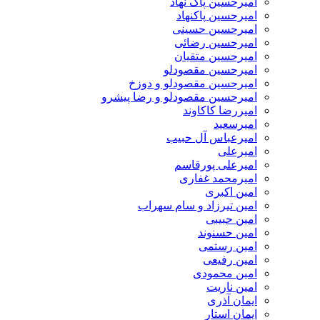
امیرحسین پاک نهاد
امیرحسین پاکنهاد
امیرحسین حسینی
امیرحسین رضائی
امیرحسین متقیان
امیرحسین مقصودلو
امیرحسین مقصودلو و دوزخ
امیرحسین مقصودلو و رضا پیشرو
امیررضا کاکاوند
امیرسعید
امیرعباس آل حبیب
امیرعلی
امیرعلی پورقاسم
امیرمحمد غفاری
امین اکبری
امین تیرزاد و سام سهراب
امین حبیبی
امین حسنوند
امین رستمی
امین رفیعی
امین محمودی
امین ناریت
ایمان آذری
ایمان استار