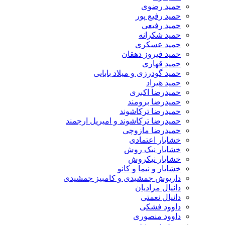
حمید رضوی
حمید رفیع پور
حمید رفیعی
حمید شکرانه
حمید عسکری
حمید فیروز دهقان
حمید قهاری
حمید گودرزی و میلاد بابایی
حمید هیراد
حمیدرضا اکبری
حمیدرضا برومند
حمیدرضا ترکاشوند
حمیدرضا ترکاشوند و امیریل ارجمند
حمیدرضا مازوچی
خشایار اعتمادی
خشایار نیک روش
خشایار نیکروش
خشایار و نیما و کانو
داریوش جمشیدی و کامبیز جمشیدی
دانیال مرادیان
دانیال نعمتی
داوود فشکی
داوود منصوری