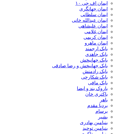
ایمان اف جی ۱۰
ایمان جهانگری
ایمان سلطانی
ایمان عبدالله خانی
ایمان علیشاهی
ایمان غلامی
ایمان کریمی
ایمان ماهرو
بابک ارجمند
بابک جاهدی
بابک جهانبخش
بابک جهانبخش و رضا صادقی
بابک رادمنش
بابک شکارچی
بابک مافی
باروک بند و ایضا
باکتری خان
باهر
بردیا مقدم
برسام
بشیر
بنیامین بهادری
بنیامین توحید
بنیامین ذاکری