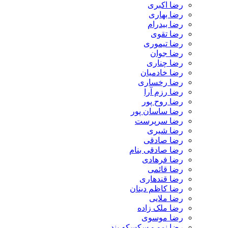
رضا اکبری
رضا بهاری
رضا بیدرام
رضا تقوی
رضا تیموری
رضا جوان
رضا چناری
رضا خادمیان
رضا رخساری
رضا رزم آرا
رضا روح پور
رضا ساسان پور
رضا سرپرست
رضا شیری
رضا صادقی
رضا صادقی بنام
رضا فرهادی
رضا قائمی
رضا قندهاری
رضا کاظم دینان
رضا ملایی
رضا ملک زاده
رضا موسوی
رضا نمو و سکسکه بند