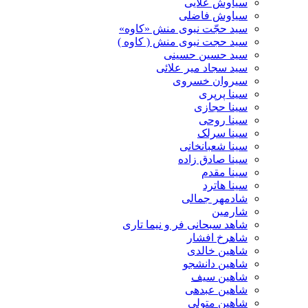
سیاوش علایی
سیاوش فاضلی
سید حجّت نبوی منش «کاوه»
سید حجت نبوی منش ( کاوه )
سید حسین حسینى
سید سجاد میر علائی
سیروان خسروی
سینا پرپری
سینا حجازی
سینا روحی
سینا سرلک
سینا شعبانخانی
سینا صادق زاده
سینا مقدم
سینا هاترد
شادمهر جمالی
شارمین
شاهد سبحانی فر و نیما تاری
شاهرخ افشار
شاهین خالدی
شاهین دانشجو
شاهین سیف
شاهین عبدهی
شاهین متولی