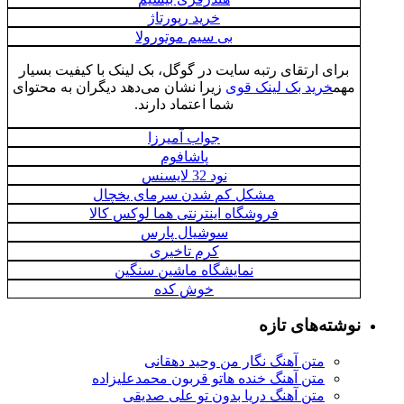
خرید رپورتاژ
بی سیم موتورولا
برای ارتقای رتبه سایت در گوگل، بک لینک با کیفیت بسیار
مهم
خرید بک لینک قوی
زیرا نشان می‌دهد دیگران به محتوای
شما اعتماد دارند.
جواب آمیرزا
پاشافوم
نود 32 لایسنس
مشکل کم شدن سرمای یخچال
فروشگاه اینترنتی هما لوکس کالا
سوشیال پارس
کرم تاخیری
نمایشگاه ماشین سنگین
خوش کده
نوشته‌های تازه
متن آهنگ نگار من وحید دهقانی
متن آهنگ خنده هاتو قربون محمدعلیزاده
متن آهنگ دریا بدون تو علی صدیقی