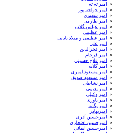
امیر ته ته
امیر خواجه پور
امیر سعیدی
امیر طارمی
امیر عباس گلاب
امیر عظیمی
امیر عظیمی و میلاد بابایی
امیر علی
امیر فخرالدین
امیر فرجام
امیر فلاح حسینی
امیر گلایه
امیر مسعود امیری
امیر مسعود صدیق
امیر نشاطی
امیر نعیمی
امیر وکیلی
امیر یاوری
امیر یگانه
امیربهادر
امیرحسین آذری
امیرحسین افتخاری
امیرحسین ایمانی