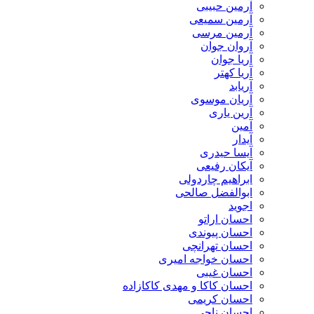
آرمین حبیبی
آرمین سمیعی
آرمین مرسی
آروان جوان
آریا جوان
آریا کهتر
آریابد
آریان موسوی
آرین یاری
آمین
آیدار
آیسا حیدری
آیکان رفیعی
ابراهیم چاردولی
ابوالفضل صالحی
اجوید
احسان اراتو
احسان پیوندی
احسان تهرانچی
احسان خواجه امیری
احسان غیبی
احسان کاکا و مهدی کاکازاده
احسان کریمی
احسان ناجی