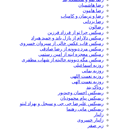
رضا هاشمیان
رضا هامون
رضا و نریمان و کامیاب
رضا یزدانی
رضالون
رمیکس چرا تو از فرزاد فرزین
رمیکس دلارام از پازل باند و حمید هیراد
رمیکس قاب عکس خالی از سیروان خسروی
رمیکس مرد دیوونه از رضا صادقی
رمیکس معجزه اینه از امین رستمی
رمیکس مگه دیوونه حالیته از شهاب مظفری
روزبه اسماعیلی
روزبه بمانی
روزبه نعمت اللهی
روزبه نعمت الهی
روناک بند
ریمیکس احسان وحیدپور
ریمیکس پیام محمودیان
ریمیکس علیرضا جی جی و سیجل و بهزاد لیتو
ریمیکس مانی رهنما
زانیار
زانیار خسروی
زیر صفر