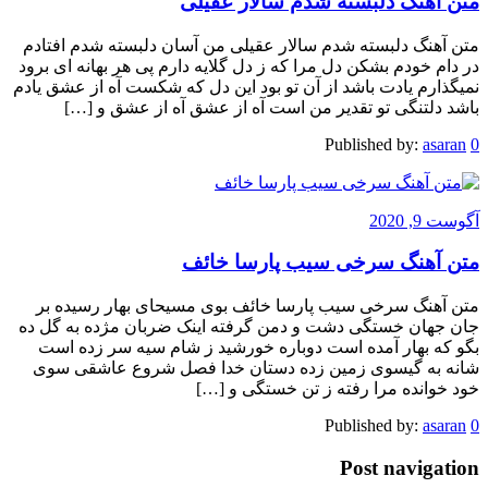
متن آهنگ دلبسته شدم سالار عقیلی
متن آهنگ دلبسته شدم سالار عقیلی من آسان دلبسته شدم افتادم
در دام خودم بشکن دل مرا که ز دل گلایه دارم پی هر بهانه ای برود
نمیگذارم یادت باشد از آن تو بود این دل که شکست آه از عشق یادم
باشد دلتنگی تو تقدیر من است آه از عشق آه از عشق و […]
Published by:
asaran
0
آگوست 9, 2020
متن آهنگ سرخی سیب پارسا خائف
متن آهنگ سرخی سیب پارسا خائف بوی مسیحای بهار رسیده بر
جان جهان خستگی دشت و دمن گرفته اینک ضربان مژده به گل ده
بگو که بهار آمده است دوباره خورشید ز شام سیه سر زده است
شانه به گیسوی زمین زده دستان خدا فصل شروع عاشقی سوی
خود خوانده مرا رفته ز تن خستگی و […]
Published by:
asaran
0
Post navigation