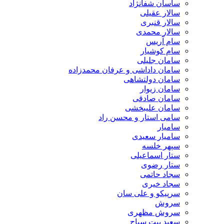
ساسان شفانژاد
سالار عقیلی
سالار قنبری
سالار محمدی
سام آریس
سام کوشیار
سامان جلیلی
سامان داداشی و عرفان محمدزاده
سامان دولتشاهی
سامان زیوار
سامان صادقی
سامان علیبخشی
سامی استار و محسن راد
سامیار
سامیار سعیدی
سپهر خلسه
ستار اسماعیلی
ستار رضوی
سجاد حاتمی
سجاد خیری
سرپیکو و علی سان
سروش
سروش مظهری
سعید بیت سیاح