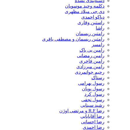
دسته‌بندی نشده
دکلمه وحید موسویان
دی جی میلاد مظهری
دیاکو احمدی
راستین وقاری
راشا
رامتین ریسمان
رامتین ریسمان و مصطفی باقری
رامسز
رامین بی باک
رامین رمضانی
رامین فاخری
رامین میرزادی
رحیم جوانمردی
رستاک
رسول بهرامی
رسول پویان
رسول کرد
رسول نجفی
رشید سینایی
رضا R.F و مرتضی اوژن
رضا آقابابایی
رضا احسانی
رضا احمدی