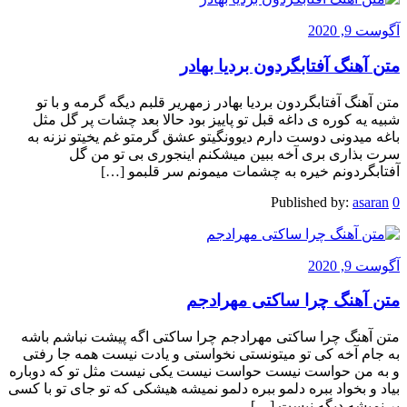
آگوست 9, 2020
متن آهنگ آفتابگردون بردیا بهادر
متن آهنگ آفتابگردون بردیا بهادر زمهریر قلبم دیگه گرمه و با تو
شبیه یه کوره ی داغه قبل تو پاییز بود حالا بعد چشات پر گل مثل
باغه میدونی دوست دارم دیوونگیتو عشق گرمتو غم یخیتو نزنه به
سرت بذاری بری آخه ببین میشکنم اینجوری بی تو من گل
آفتابگردونم خیره به چشمات میمونم سر قلبمو […]
Published by:
asaran
0
آگوست 9, 2020
متن آهنگ چرا ساکتی مهرادجم
متن آهنگ چرا ساکتی مهرادجم چرا ساکتی اگه پیشت نباشم باشه
به جام آخه کی تو میتونستی نخواستی و یادت نیست همه جا رفتی
و به من حواست نیست حواست نیست یکی نیست مثل تو که دوباره
بیاد و بخواد ببره دلمو ببره دلمو نمیشه هیشکی که تو جای تو با کسی
پر نمیشه دیگه نیست […]