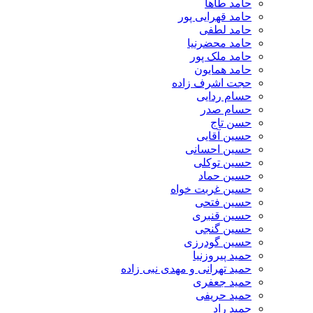
حامد طاها
حامد قهرایی پور
حامد لطفی
حامد محضرنیا
حامد ملک پور
حامد همایون
حجت اشرف زاده
حسام ردایی
حسام صدر
حسن تاج
حسین آقایی
حسین احسانی
حسین توکلی
حسین حماد
حسین غربت خواه
حسین فتحی
حسین قنبری
حسین گنجی
حسین گودرزی
حمید پیروزنیا
حمید تهرانی و مهدی نبی زاده
حمید جعفری
حمید حریفی
حمید راد