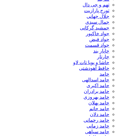
تهم و جی دال
تورج پارازیت
جلال جهانی
جمال سیدی
جمشید گرکانی
جواد خاکپور
جواد فیض
جواد قسمت
چاپار بند
چارتار
حاشا و پویا تات لاو
حافظ آهودشتی
حامد
حامد اسدالهی
حامد اکبری
حامد برادران
حامد بهروزی
حامد پهلان
حامد حاتم
حامد دلان
حامد رحمانی
حامد زمانی
حامد سیاهی