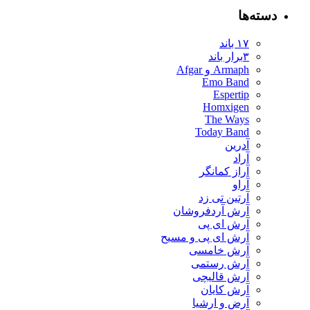
دسته‌ها
۱۷ باند
۳برار باند
Armaph و Afgar
Emo Band
Espertip
Homxigen
The Ways
Today Band
آدرین
آراد
آراز کمانگر
آراو
آرتین تی زد
آرش آردفروشان
آرش ای پی
آرش ای پی و مسیح
آرش خامسی
آرش رستمی
آرش قالیچی
آرش کایان
​آرض و ارشیا