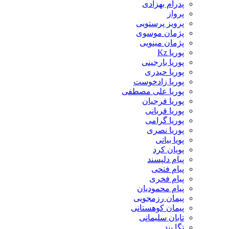
پدرام بهزادی
پرواز
پرویز پرستویی
پژمان موسوی
پژمان مینویی
پوریا Kz
پوریا بارجینی
پوریا حیدری
پوریا زادخوست
پوریا علی مصطفی
پوریا فرجیان
پوریا قربانی
پوریا گرامی
پوریا نصری
پویا بیاتی
پویان کرد
پیام دلپسند
پیام فتحی
پیام فخری
پیام محمودیان
پیمان رزمجویی
پیمان کوهستانی
تابان سلیمانی
تگا بند