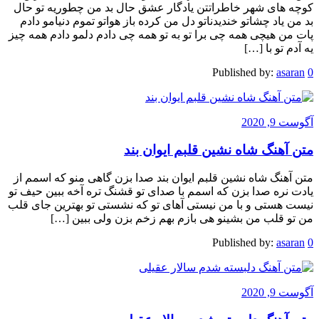
کوچه های شهر خاطراتتن یادگار عشق حال بد من چطوریه تو حال
بد من یاد چشاتو خندیدناتو دل من کرده باز هواتو تموم دنیامو دادم
پات من هیچی همه چی برا تو به تو همه چی دادم دلمو دادم همه چیز
یه آدم تو با […]
Published by:
asaran
0
آگوست 9, 2020
متن آهنگ شاه نشین قلبم ایوان بند
متن آهنگ شاه نشین قلبم ایوان بند صدا بزن گاهی منو که اسمم از
یادت نره صدا بزن که اسمم با صدای تو قشنگ تره آخه ببین حیف تو
نیست هستی و با من نیستی آهای تو که نشستی تو بهترین جای قلب
من تو قلب من بشینو هی بازم بهم زخم بزن ولی ببین […]
Published by:
asaran
0
آگوست 9, 2020