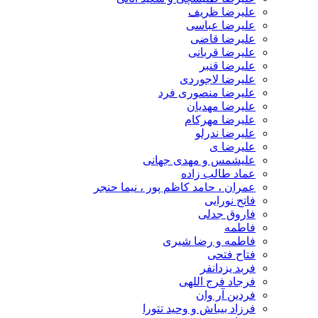
علیرضا ظریف
علیرضا عباسی
علیرضا قاضی
علیرضا قربانی
علیرضا قنبر
علیرضا لاجوردی
علیرضا منصوری فرد
علیرضا مهدیان
علیرضا مهرکام
علیرضا ندرلو
علیرضا ی
علیشمس و مهدی جهانی
عماد طالب زاده
عمران ، حامد کاظم پور ، نیما حنجر
فاتح نورایی
فاروق جدلی
فاطمه
فاطمه و رضا شیری
فتاح فتحی
فربد یزدانفر
فرجاد فرج اللهی
فردین آر وان
فرزاد بیباش و وحید تتورا