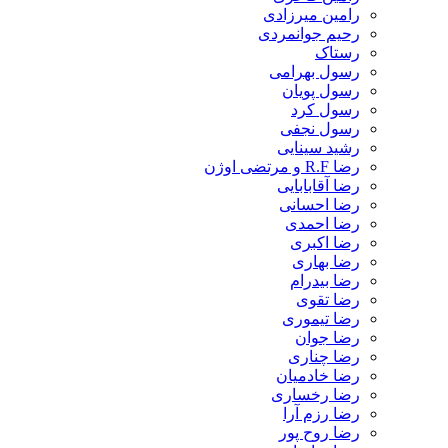
رامین میرزادی
رحیم جوانمردی
رستاک
رسول بهرامی
رسول پویان
رسول کرد
رسول نجفی
رشید سینایی
رضا R.F و مرتضی اوژن
رضا آقابابایی
رضا احسانی
رضا احمدی
رضا اکبری
رضا بهاری
رضا بیدرام
رضا تقوی
رضا تیموری
رضا جوان
رضا چناری
رضا خادمیان
رضا رخساری
رضا رزم آرا
رضا روح پور