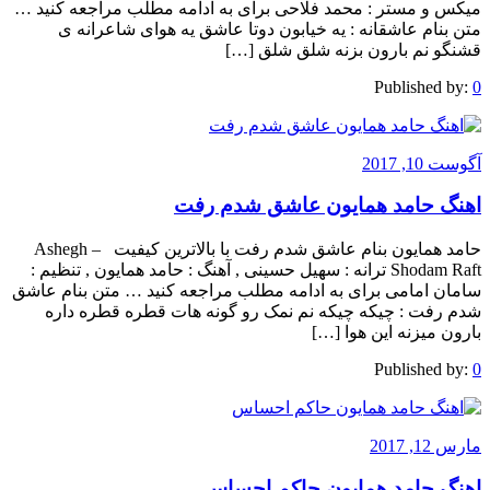
میکس و مستر : محمد فلاحی برای به ادامه مطلب مراجعه کنید …
متن بنام عاشقانه : یه خیابون دوتا عاشق یه هوای شاعرانه ی
قشنگو نم بارون بزنه شلق شلق […]
Published by:
0
آگوست 10, 2017
اهنگ حامد همایون عاشق شدم رفت
حامد همایون بنام عاشق شدم رفت با بالاترین کیفیت – Ashegh
Shodam Raft ترانه : سهیل حسینی , آهنگ : حامد همایون , تنظیم :
سامان امامی برای به ادامه مطلب مراجعه کنید … متن بنام عاشق
شدم رفت : چیکه چیکه نم نمک رو گونه هات قطره قطره داره
بارون میزنه این هوا […]
Published by:
0
مارس 12, 2017
اهنگ حامد همایون حاکم احساس