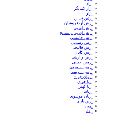
آراد
آراز کمانگر
آراو
آرتین تی زد
آرش آردفروشان
آرش ای پی
آرش ای پی و مسیح
آرش خامسی
آرش رستمی
آرش قالیچی
آرش کایان
​آرض و ارشیا
آرمین حبیبی
آرمین سمیعی
آرمین مرسی
آروان جوان
آریا جوان
آریا کهتر
آریابد
آریان موسوی
آرین یاری
آمین
آیدار