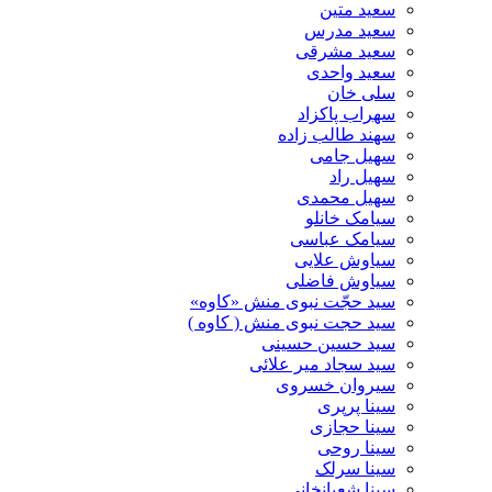
سعید متین
سعید مدرس
سعید مشرقی
سعید واحدی
سلی خان
سهراب پاکزاد
سهند طالب زاده
سهیل جامی
سهیل راد
سهیل محمدی
سیامک خانلو
سیامک عباسی
سیاوش علایی
سیاوش فاضلی
سید حجّت نبوی منش «کاوه»
سید حجت نبوی منش ( کاوه )
سید حسین حسینى
سید سجاد میر علائی
سیروان خسروی
سینا پرپری
سینا حجازی
سینا روحی
سینا سرلک
سینا شعبانخانی