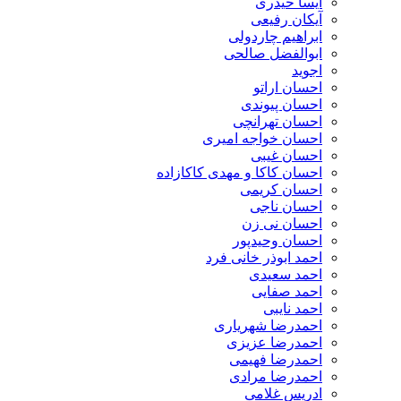
آیسا حیدری
آیکان رفیعی
ابراهیم چاردولی
ابوالفضل صالحی
اجوید
احسان اراتو
احسان پیوندی
احسان تهرانچی
احسان خواجه امیری
احسان غیبی
احسان کاکا و مهدی کاکازاده
احسان کریمی
احسان ناجی
احسان نی زن
احسان وحیدپور
احمد ابوذر خانی فرد
احمد سعیدی
احمد صفایی
احمد نایبی
احمدرضا شهریاری
احمدرضا عزیزی
احمدرضا فهیمی
احمدرضا مرادی
ادریس غلامی