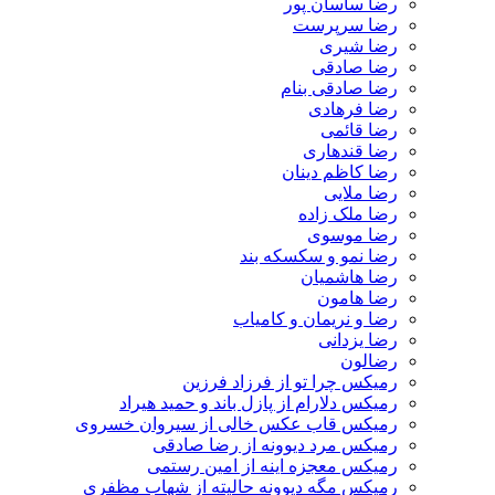
رضا ساسان پور
رضا سرپرست
رضا شیری
رضا صادقی
رضا صادقی بنام
رضا فرهادی
رضا قائمی
رضا قندهاری
رضا کاظم دینان
رضا ملایی
رضا ملک زاده
رضا موسوی
رضا نمو و سکسکه بند
رضا هاشمیان
رضا هامون
رضا و نریمان و کامیاب
رضا یزدانی
رضالون
رمیکس چرا تو از فرزاد فرزین
رمیکس دلارام از پازل باند و حمید هیراد
رمیکس قاب عکس خالی از سیروان خسروی
رمیکس مرد دیوونه از رضا صادقی
رمیکس معجزه اینه از امین رستمی
رمیکس مگه دیوونه حالیته از شهاب مظفری