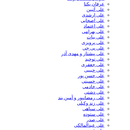
عرفان یکتا
علی آتبین
علی ارشدی
علی اصحابی
علی اعتماد
علی بهرامی
علی بیات
علی پرویزی
علی پی جی
علی پیشتاز و مهدی آذر
علی توحید
علی جعفری
علی حبیبی
علی حسن پور
علی حسینی
علی خادمی
علی دشتی
علی رمضانپور و آمین بند
علی زند وکیلی
علی سپاهی
علی ستوده
علی صدر
علی عبدالمالکی