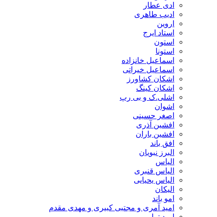
ادی عطار
ادیب طاهری
اروین
استاد ایرج
استون
استونا
اسماعیل خانزاده
اسماعیل خیراتی
اشکان کشاورز
اشکان کینگ
اشلی.ک و بی رپ
اشوان
اصغر حسینی
افشین آذری
افشین باران
افق باند
البرز نبویان
الیاس
الیاس قنبرى
الیاس یحیایی
الیکان
امو باند
امید آمری و مجتبی کبیری و مهدى مقدم
امید ترابی