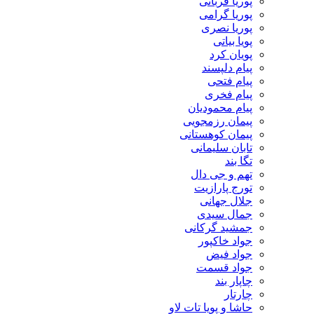
پوریا قربانی
پوریا گرامی
پوریا نصری
پویا بیاتی
پویان کرد
پیام دلپسند
پیام فتحی
پیام فخری
پیام محمودیان
پیمان رزمجویی
پیمان کوهستانی
تابان سلیمانی
تگا بند
تهم و جی دال
تورج پارازیت
جلال جهانی
جمال سیدی
جمشید گرکانی
جواد خاکپور
جواد فیض
جواد قسمت
چاپار بند
چارتار
حاشا و پویا تات لاو