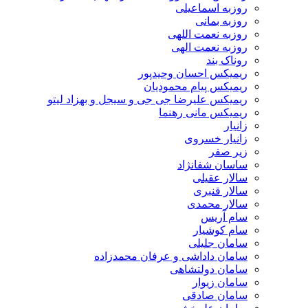
روزبه اسماعیلی
روزبه بمانی
روزبه نعمت اللهی
روزبه نعمت الهی
روناک بند
ریمیکس احسان وحیدپور
ریمیکس پیام محمودیان
ریمیکس علیرضا جی جی و سیجل و بهزاد لیتو
ریمیکس مانی رهنما
زانیار
زانیار خسروی
زیر صفر
ساسان شفانژاد
سالار عقیلی
سالار قنبری
سالار محمدی
سام آریس
سام کوشیار
سامان جلیلی
سامان داداشی و عرفان محمدزاده
سامان دولتشاهی
سامان زیوار
سامان صادقی