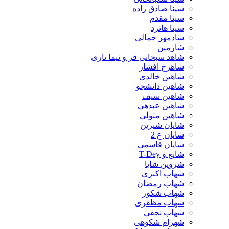
سینا صادق زاده
سینا مقدم
سینا هاترد
شادمهر جمالی
شارمین
شاهد سبحانی فر و نیما تاری
شاهرخ افشار
شاهین خالدی
شاهین دانشجو
شاهین سیف
شاهین عبدهی
شاهین متولی
شایان شیرین
شایان ع 2
شایان قاسمی
شایع و T-Dey
شروین شایا
شهاب اکبری
شهاب رمضان
شهاب شکور
شهاب مظفری
شهاب نجفی
شهرام شکوهی