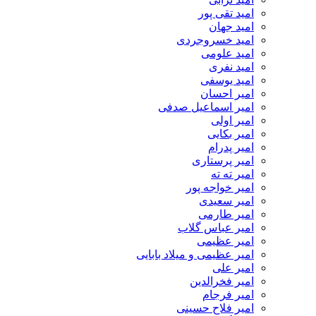
امید تقی پور
امید جهان
امید خسروجردی
امید علومی
امید نفری
امید یوسفی
امیر احسان
امیر اسماعیل صدفی
امیر اولی
امیر بکایی
امیر پدرام
امیر پرستاری
امیر ته ته
امیر خواجه پور
امیر سعیدی
امیر طارمی
امیر عباس گلاب
امیر عظیمی
امیر عظیمی و میلاد بابایی
امیر علی
امیر فخرالدین
امیر فرجام
امیر فلاح حسینی