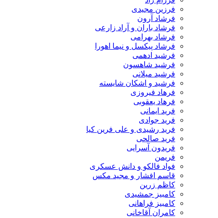
فرزین مجیدی
فرشاد آرون
فرشاد باران و آراد زارعی
فرشاد بهرامی
فرشاد پیکسل و نیما اهورا
فرشید ادهمی
فرشید شاهسون
فرشید میلانی
فرشید و اشکان شایسته
فرهاد فیروزی
فرهاد یعقوبی
فرید ایمانی
فرید جوادی
فرید رشیدی و علی فرین کیا
فرید صالحی
فریدون آسرایی
فریمن
فواد فالکو و دانش عسکری
قاسم افشار و مجید مکس
کاظم زرین
کامبیز جمشیدی
کامبیز فراهانی
کامران آقاخانی