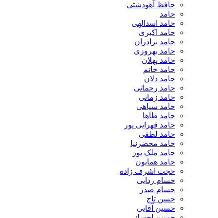
حافظ آهودشتی
حامد
حامد اسدالهی
حامد اکبری
حامد برادران
حامد بهروزی
حامد پهلان
حامد حاتم
حامد دلان
حامد رحمانی
حامد زمانی
حامد سیاهی
حامد طاها
حامد قهرایی پور
حامد لطفی
حامد محضرنیا
حامد ملک پور
حامد همایون
حجت اشرف زاده
حسام ردایی
حسام صدر
حسن تاج
حسین آقایی
حسین احسانی