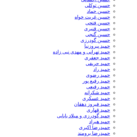
حسین توکلی
حسین حماد
حسین غربت خواه
حسین فتحی
حسین قنبری
حسین گنجی
حسین گودرزی
حمید پیروزنیا
حمید تهرانی و مهدی نبی زاده
حمید جعفری
حمید حریفی
حمید راد
حمید رضوی
حمید رفیع پور
حمید رفیعی
حمید شکرانه
حمید عسکری
حمید فیروز دهقان
حمید قهاری
حمید گودرزی و میلاد بابایی
حمید هیراد
حمیدرضا اکبری
حمیدرضا برومند