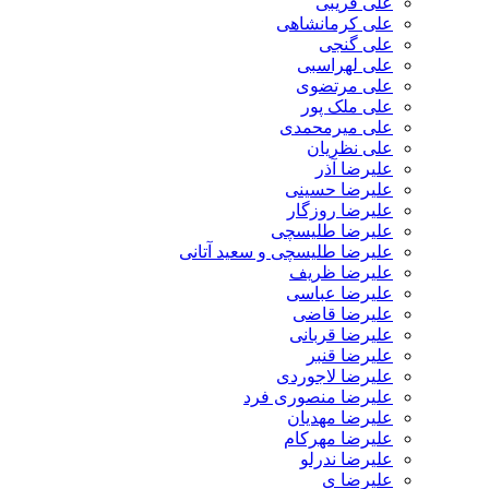
علی قریبی
علی کرمانشاهی
علی گنجی
علی لهراسبی
علی مرتضوی
علی ملک پور
علی میرمحمدی
علی نظریان
علیرضا آذر
علیرضا حسینی
علیرضا روزگار
علیرضا طلیسچی
علیرضا طلیسچی و سعید آتانی
علیرضا ظریف
علیرضا عباسی
علیرضا قاضی
علیرضا قربانی
علیرضا قنبر
علیرضا لاجوردی
علیرضا منصوری فرد
علیرضا مهدیان
علیرضا مهرکام
علیرضا ندرلو
علیرضا ی