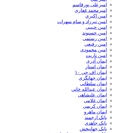
امیرعلی پورقاسم
امیرمحمد غفاری
امین اکبری
امین تیرزاد و سام سهراب
امین حبیبی
امین حسنوند
امین رستمی
امین رفیعی
امین محمودی
امین ناریت
ایمان آذری
ایمان استار
ایمان اف جی ۱۰
ایمان جهانگری
ایمان سلطانی
ایمان عبدالله خانی
ایمان علیشاهی
ایمان غلامی
ایمان کریمی
ایمان ماهرو
بابک ارجمند
بابک جاهدی
بابک جهانبخش