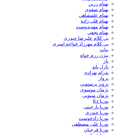
بهنام زرین
بهنام صفوی
بهنام علمشاهی
بهنام قلی زاده
بهنام مهدیدوست
بهنام نجفی
بی کلام علیرضا حیدری
بی کلام مهرزاد خواجه امیری
بیات
بیژن رزم خواه
پاز
پازل باند
پدرام بهزادی
پرواز
پرویز پرستویی
پژمان موسوی
پژمان مینویی
پوریا Kz
پوریا بارجینی
پوریا حیدری
پوریا زادخوست
پوریا علی مصطفی
پوریا فرجیان