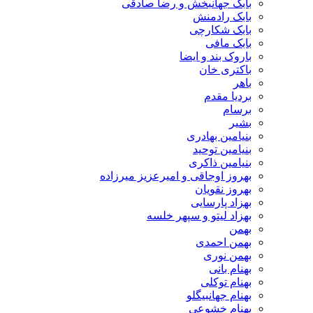
بابک جهانبخش و رضا صادقی
بابک رادمنش
بابک شکارچی
بابک مافی
باروک بند و ایضا
باکتری خان
باهر
بردیا مقدم
برسام
بشیر
بنیامین بهادری
بنیامین توحید
بنیامین ذاکری
بهروز اوجاقی و امیرعزیز میرزاده
بهروز نقویان
بهزاد پارسایی
بهزاد لیتو و سپهر خلسه
بهمن
بهمن احمدی
بهمن نوری
بهنام بانی
بهنام توکلی
بهنام جهانبیگلو
بهنام خشوعی