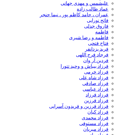
علیشمس و مهدی جهانی
عماد طالب زاده
عمران ، حامد کاظم پور ، نیما حنجر
فاتح نورایی
فاروق جدلی
فاطمه
فاطمه و رضا شیری
فتاح فتحی
فربد یزدانفر
فرجاد فرج اللهی
فردین آر وان
فرزاد بیباش و وحید تتورا
فرزاد خرمی
فرزاد شاه علی
فرزاد صادقی
فرزاد عباسی
فرزاد فرزاد
فرزاد فرزین
فرزاد فرزین و فریدون آسرایی
فرزاد کیان
فرزاد محمدی
فرزاد مستوفی
فرزاد میریان
فرزام راد