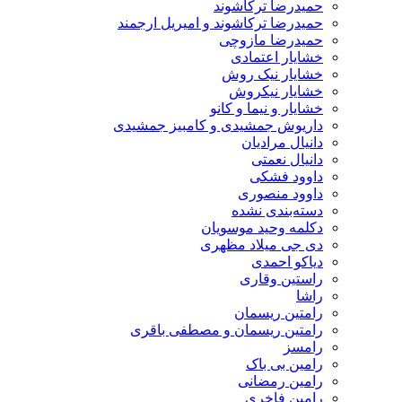
حمیدرضا ترکاشوند
حمیدرضا ترکاشوند و امیریل ارجمند
حمیدرضا مازوچی
خشایار اعتمادی
خشایار نیک روش
خشایار نیکروش
خشایار و نیما و کانو
داریوش جمشیدی و کامبیز جمشیدی
دانیال مرادیان
دانیال نعمتی
داوود فشکی
داوود منصوری
دسته‌بندی نشده
دکلمه وحید موسویان
دی جی میلاد مظهری
دیاکو احمدی
راستین وقاری
راشا
رامتین ریسمان
رامتین ریسمان و مصطفی باقری
رامسز
رامین بی باک
رامین رمضانی
رامین فاخری