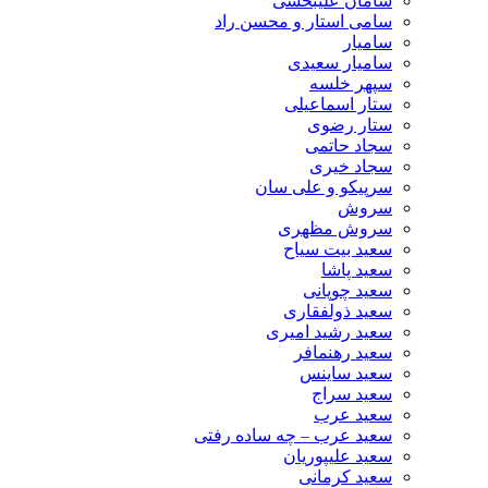
سامان علیبخشی
سامی استار و محسن راد
سامیار
سامیار سعیدی
سپهر خلسه
ستار اسماعیلی
ستار رضوی
سجاد حاتمی
سجاد خیری
سرپیکو و علی سان
سروش
سروش مظهری
سعید بیت سیاح
سعید پاشا
سعید چوپانی
سعید ذولفقاری
سعید رشید امیری
سعید رهنمافر
سعید ساینس
سعید سراج
سعید عرب
سعید عرب – چه ساده رفتی
سعید علیپوریان
سعید کرمانی