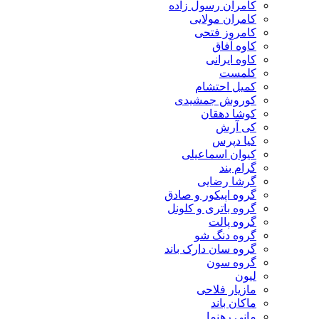
کامران رسول زاده
کامران مولایی
کامروز فتحی
کاوه آفاق
کاوه ایرانی
کلمست
کمیل احتشام
کوروش جمشیدی
کوشا دهقان
کی آرش
کیا دپرس
کیوان اسماعیلی
گرام بند
گرشا رضایی
گروه اپیکور و صادق
گروه باتری و کلونل
گروه پالت
گروه دنگ شو
گروه سان دارک باند
گروه سون
لیون
مازیار فلاحی
ماکان باند
مانی رهنما