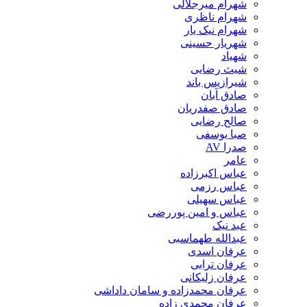
شهرام میرجلالی
شهرام ناظری
شهرام نیک یار
شهریار حسینی
شهیاد
شیث رضایی
شیرازیس باند
صادق آبان
صادق صفدریان
صالح رضایی
صبا یوسفی
صدرا AV
عامر
عباس اکبرزاده
عباس رزمی
عباس سهیلی
عباس و امین پوررضی
عبد نیک
عبدالله طهماسبی‎
عرفان اسدی
عرفان ترابی
عرفان زلیکانی
عرفان محمدزاده و سامان داداشی
عرفان محمدی زاده