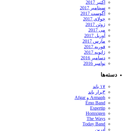
اکتبر 2017
سپتامبر 2017
آگوست 2017
جولای 2017
ژوئن 2017
می 2017
آوریل 2017
مارس 2017
فوریه 2017
ژانویه 2017
دسامبر 2016
نوامبر 2016
دسته‌ها
۱۷ باند
۳برار باند
Armaph و Afgar
Emo Band
Espertip
Homxigen
The Ways
Today Band
آدرین