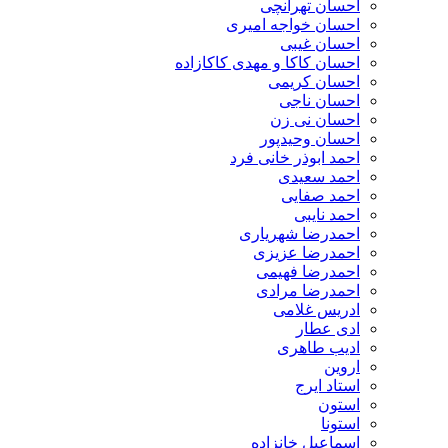
احسان تهرانچی
احسان خواجه امیری
احسان غیبی
احسان کاکا و مهدی کاکازاده
احسان کریمی
احسان ناجی
احسان نی زن
احسان وحیدپور
احمد ابوذر خانی فرد
احمد سعیدی
احمد صفایی
احمد نایبی
احمدرضا شهریاری
احمدرضا عزیزی
احمدرضا فهیمی
احمدرضا مرادی
ادریس غلامی
ادی عطار
ادیب طاهری
اروین
استاد ایرج
استون
استونا
اسماعیل خانزاده