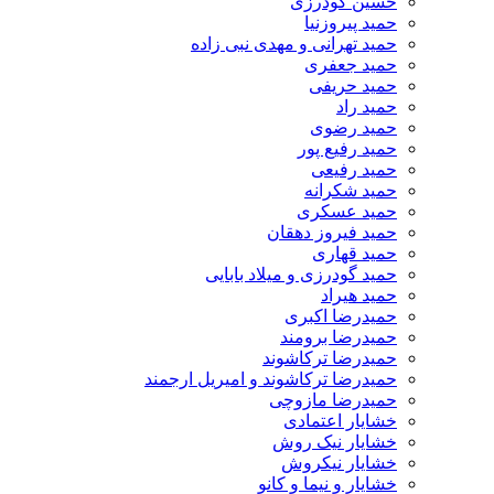
حسین گودرزی
حمید پیروزنیا
حمید تهرانی و مهدی نبی زاده
حمید جعفری
حمید حریفی
حمید راد
حمید رضوی
حمید رفیع پور
حمید رفیعی
حمید شکرانه
حمید عسکری
حمید فیروز دهقان
حمید قهاری
حمید گودرزی و میلاد بابایی
حمید هیراد
حمیدرضا اکبری
حمیدرضا برومند
حمیدرضا ترکاشوند
حمیدرضا ترکاشوند و امیریل ارجمند
حمیدرضا مازوچی
خشایار اعتمادی
خشایار نیک روش
خشایار نیکروش
خشایار و نیما و کانو