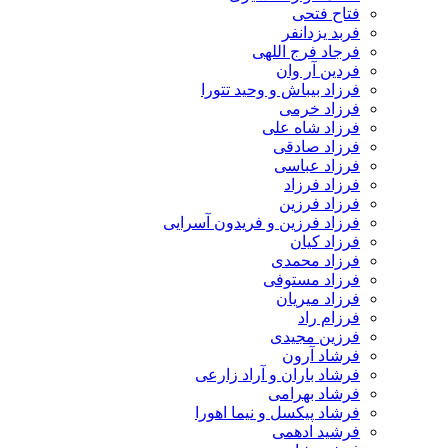
فتاح فتحی
فربد یزدانفر
فرجاد فرج اللهی
فردین آر وان
فرزاد بیباش و وحید تتورا
فرزاد خرمی
فرزاد شاه علی
فرزاد صادقی
فرزاد عباسی
فرزاد فرزاد
فرزاد فرزین
فرزاد فرزین و فریدون آسرایی
فرزاد کیان
فرزاد محمدی
فرزاد مستوفی
فرزاد میریان
فرزام راد
فرزین مجیدی
فرشاد آرون
فرشاد باران و آراد زارعی
فرشاد بهرامی
فرشاد پیکسل و نیما اهورا
فرشید ادهمی