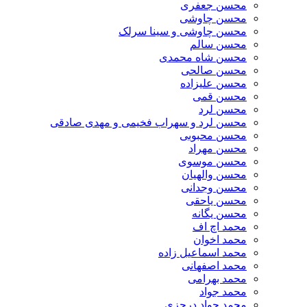
محسن جعفری
محسن چاوشی
محسن چاوشی و سینا سرلک
محسن سالم
محسن شاه محمدی
محسن صالحی
محسن علیزاده
محسن قمی
محسن لرد
محسن لرد و سهراب فخیمی و مهدی صادقی
محسن محبوبی
محسن مهراد
محسن موسوی
محسن والهیان
محسن وجدانی
محسن یاحقی
محسن یگانه
محمد اچ اف
محمد اخوان
محمد اسماعیل زاده
محمد اصفهانی
محمد بهرامی
محمد جواد
محمد جواد درجزی