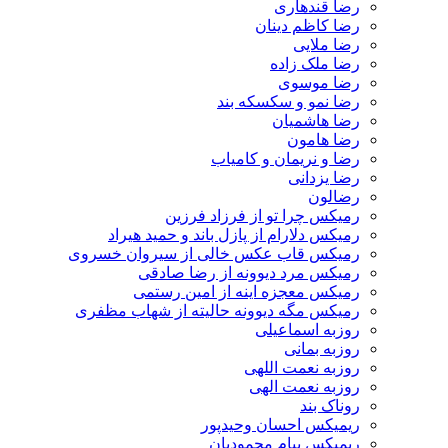
رضا قندهاری
رضا کاظم دینان
رضا ملایی
رضا ملک زاده
رضا موسوی
رضا نمو و سکسکه بند
رضا هاشمیان
رضا هامون
رضا و نریمان و کامیاب
رضا یزدانی
رضالون
رمیکس چرا تو از فرزاد فرزین
رمیکس دلارام از پازل باند و حمید هیراد
رمیکس قاب عکس خالی از سیروان خسروی
رمیکس مرد دیوونه از رضا صادقی
رمیکس معجزه اینه از امین رستمی
رمیکس مگه دیوونه حالیته از شهاب مظفری
روزبه اسماعیلی
روزبه بمانی
روزبه نعمت اللهی
روزبه نعمت الهی
روناک بند
ریمیکس احسان وحیدپور
ریمیکس پیام محمودیان