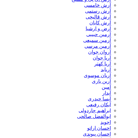
آرش خامسی
آرش رستمی
آرش قالیچی
آرش کایان
​آرض و ارشیا
آرمین حبیبی
آرمین سمیعی
آرمین مرسی
آروان جوان
آریا جوان
آریا کهتر
آریابد
آریان موسوی
آرین یاری
آمین
آیدار
آیسا حیدری
آیکان رفیعی
ابراهیم چاردولی
ابوالفضل صالحی
اجوید
احسان اراتو
احسان پیوندی