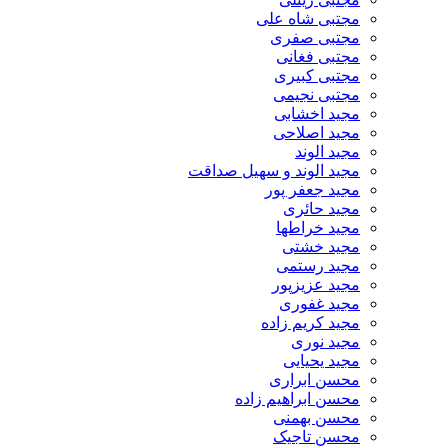
مجتبی شاه علی
مجتبی صفری
مجتبی فغانی
مجتبی کبیری
مجتبی نجیمی
مجید اخشابی
مجید اصلاحی
مجید الوند‎
مجید الوند و سهیل صداقت
مجید جعفر پور
مجید حائری
مجید خراطها
مجید خشتی
مجید رستمی
مجید عزیزپور
مجید غفوری
مجید کریم زاده
مجید نوری
مجید یحیایی
محسن ابراری
محسن ابراهیم زاده
محسن بهمنی
محسن تاجیک