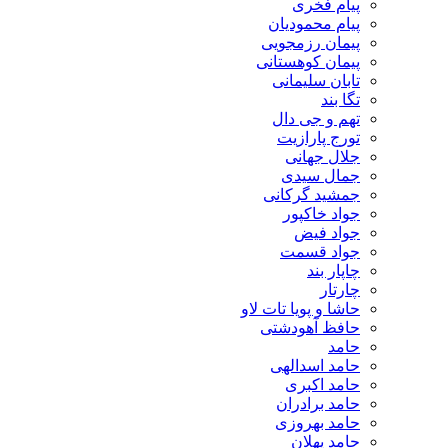
پیام فخری
پیام محمودیان
پیمان رزمجویی
پیمان کوهستانی
تابان سلیمانی
تگا بند
تهم و جی دال
تورج پارازیت
جلال جهانی
جمال سیدی
جمشید گرکانی
جواد خاکپور
جواد فیض
جواد قسمت
چاپار بند
چارتار
حاشا و پویا تات لاو
حافظ آهودشتی
حامد
حامد اسدالهی
حامد اکبری
حامد برادران
حامد بهروزی
حامد پهلان