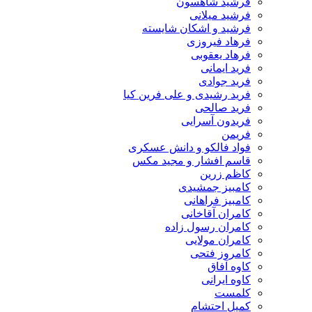
فرشید شاهسون
فرشید میلانی
فرشید و اشکان شایسته
فرهاد فیروزی
فرهاد یعقوبی
فرید ایمانی
فرید جوادی
فرید رشیدی و علی فرین کیا
فرید صالحی
فریدون آسرایی
فریمن
فواد فالکو و دانش عسکری
قاسم افشار و مجید مکس
کاظم زرین
کامبیز جمشیدی
کامبیز فراهانی
کامران آقاخانی
کامران رسول زاده
کامران مولایی
کامروز فتحی
کاوه آفاق
کاوه ایرانی
کلمست
کمیل احتشام