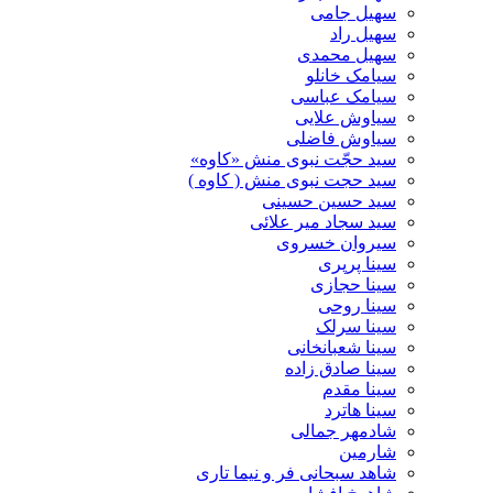
سهیل جامی
سهیل راد
سهیل محمدی
سیامک خانلو
سیامک عباسی
سیاوش علایی
سیاوش فاضلی
سید حجّت نبوی منش «کاوه»
سید حجت نبوی منش ( کاوه )
سید حسین حسینى
سید سجاد میر علائی
سیروان خسروی
سینا پرپری
سینا حجازی
سینا روحی
سینا سرلک
سینا شعبانخانی
سینا صادق زاده
سینا مقدم
سینا هاترد
شادمهر جمالی
شارمین
شاهد سبحانی فر و نیما تاری