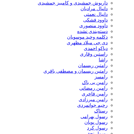
داریوش جمشیدی و کامبیز جمشیدی
دانیال مرادیان
دانیال نعمتی
داوود فشکی
داوود منصوری
دسته‌بندی نشده
دکلمه وحید موسویان
دی جی میلاد مظهری
دیاکو احمدی
راستین وقاری
راشا
رامتین ریسمان
رامتین ریسمان و مصطفی باقری
رامسز
رامین بی باک
رامین رمضانی
رامین فاخری
رامین میرزادی
رحیم جوانمردی
رستاک
رسول بهرامی
رسول پویان
رسول کرد
رسول نجفی