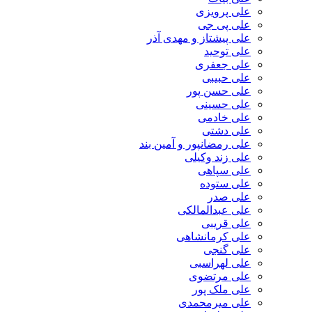
علی پرویزی
علی پی جی
علی پیشتاز و مهدی آذر
علی توحید
علی جعفری
علی حبیبی
علی حسن پور
علی حسینی
علی خادمی
علی دشتی
علی رمضانپور و آمین بند
علی زند وکیلی
علی سپاهی
علی ستوده
علی صدر
علی عبدالمالکی
علی قریبی
علی کرمانشاهی
علی گنجی
علی لهراسبی
علی مرتضوی
علی ملک پور
علی میرمحمدی