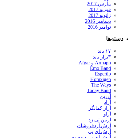
مارس 2017
فوریه 2017
ژانویه 2017
دسامبر 2016
نوامبر 2016
دسته‌ها
۱۷ باند
۳برار باند
Armaph و Afgar
Emo Band
Espertip
Homxigen
The Ways
Today Band
آدرین
آراد
آراز کمانگر
آراو
آرتین تی زد
آرش آردفروشان
آرش ای پی
آرش ای پی و مسیح