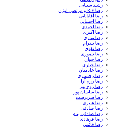
رشید سینایی
رضا R.F و مرتضی اوژن
رضا آقابابایی
رضا احسانی
رضا احمدی
رضا اکبری
رضا بهاری
رضا بیدرام
رضا تقوی
رضا تیموری
رضا جوان
رضا چناری
رضا خادمیان
رضا رخساری
رضا رزم آرا
رضا روح پور
رضا ساسان پور
رضا سرپرست
رضا شیری
رضا صادقی
رضا صادقی بنام
رضا فرهادی
رضا قائمی