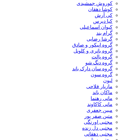
کوروش جمشیدی
کوشا دهقان
کی آرش
کیا دپرس
کیوان اسماعیلی
گرام بند
گرشا رضایی
گروه اپیکور و صادق
گروه باتری و کلونل
گروه پالت
گروه دنگ شو
گروه سان دارک باند
گروه سون
لیون
مازیار فلاحی
ماکان باند
مانی رهنما
مانی کاکاوند
مبین جعفری
متین صفر پور
مجتبی اورنگی
مجتبی دل زنده
مجتبی دهقانی
مجتبی زینلی