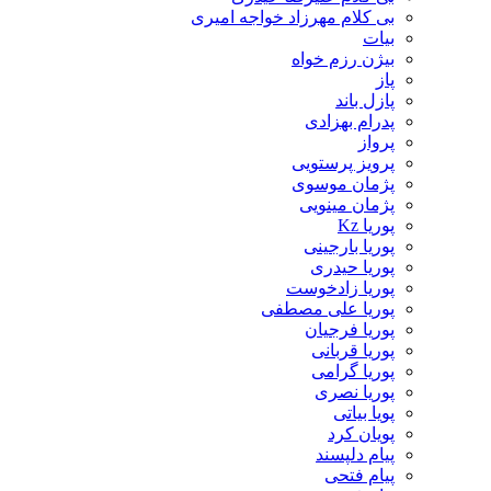
بی کلام مهرزاد خواجه امیری
بیات
بیژن رزم خواه
پاز
پازل باند
پدرام بهزادی
پرواز
پرویز پرستویی
پژمان موسوی
پژمان مینویی
پوریا Kz
پوریا بارجینی
پوریا حیدری
پوریا زادخوست
پوریا علی مصطفی
پوریا فرجیان
پوریا قربانی
پوریا گرامی
پوریا نصری
پویا بیاتی
پویان کرد
پیام دلپسند
پیام فتحی