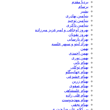
بردیا مقدم
برسام
بشیر
بنیامین بهادری
بنیامین توحید
بنیامین ذاکری
بهروز اوجاقی و امیرعزیز میرزاده
بهروز نقویان
بهزاد پارسایی
بهزاد لیتو و سپهر خلسه
بهمن
بهمن احمدی
بهمن نوری
بهنام بانی
بهنام توکلی
بهنام جهانبیگلو
بهنام خشوعی
بهنام زرین
بهنام صفوی
بهنام علمشاهی
بهنام قلی زاده
بهنام مهدیدوست
بهنام نجفی
بی کلام علیرضا حیدری