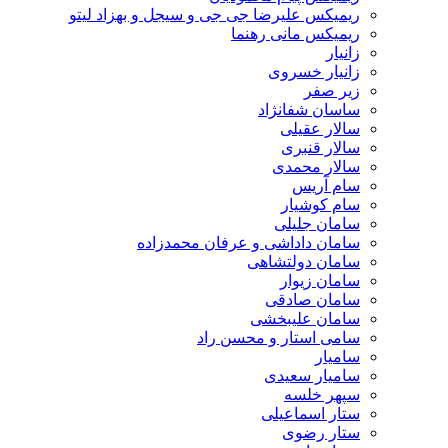
ریمیکس علیرضا جی جی و سیجل و بهزاد لیتو
ریمیکس مانی رهنما
زانیار
زانیار خسروی
زیر صفر
ساسان شفانژاد
سالار عقیلی
سالار قنبری
سالار محمدی
سام آریس
سام کوشیار
سامان جلیلی
سامان داداشی و عرفان محمدزاده
سامان دولتشاهی
سامان زیوار
سامان صادقی
سامان علیبخشی
سامی استار و محسن راد
سامیار
سامیار سعیدی
سپهر خلسه
ستار اسماعیلی
ستار رضوی