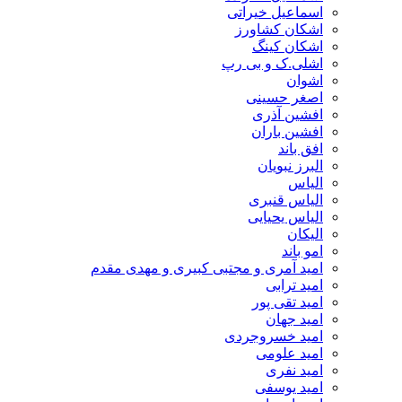
اسماعیل خیراتی
اشکان کشاورز
اشکان کینگ
اشلی.ک و بی رپ
اشوان
اصغر حسینی
افشین آذری
افشین باران
افق باند
البرز نبویان
الیاس
الیاس قنبرى
الیاس یحیایی
الیکان
امو باند
امید آمری و مجتبی کبیری و مهدى مقدم
امید ترابی
امید تقی پور
امید جهان
امید خسروجردی
امید علومی
امید نفری
امید یوسفی