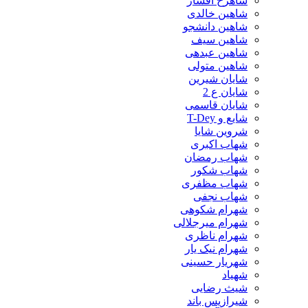
شاهرخ افشار
شاهین خالدی
شاهین دانشجو
شاهین سیف
شاهین عبدهی
شاهین متولی
شایان شیرین
شایان ع 2
شایان قاسمی
شایع و T-Dey
شروین شایا
شهاب اکبری
شهاب رمضان
شهاب شکور
شهاب مظفری
شهاب نجفی
شهرام شکوهی
شهرام میرجلالی
شهرام ناظری
شهرام نیک یار
شهریار حسینی
شهیاد
شیث رضایی
شیرازیس باند