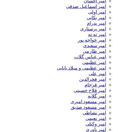
امیر احسان
امیر اسماعیل صدفی
امیر اولی
امیر بکایی
امیر پدرام
امیر پرستاری
امیر ته ته
امیر خواجه پور
امیر سعیدی
امیر طارمی
امیر عباس گلاب
امیر عظیمی
امیر عظیمی و میلاد بابایی
امیر علی
امیر فخرالدین
امیر فرجام
امیر فلاح حسینی
امیر گلایه
امیر مسعود امیری
امیر مسعود صدیق
امیر نشاطی
امیر نعیمی
امیر وکیلی
امیر یاوری