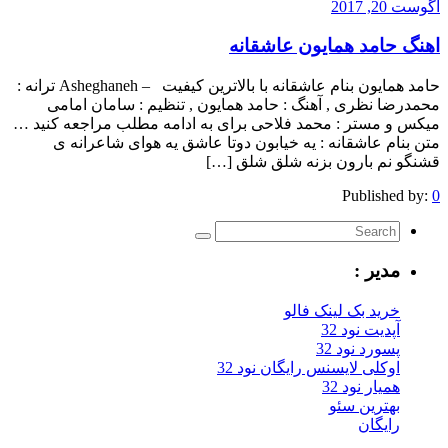
آگوست 20, 2017
اهنگ حامد همایون عاشقانه
حامد همایون بنام عاشقانه با بالاترین کیفیت – Asheghaneh ترانه :
محمدرضا نظری , آهنگ : حامد همایون , تنظیم : سامان امامی
میکس و مستر : محمد فلاحی برای به ادامه مطلب مراجعه کنید …
متن بنام عاشقانه : یه خیابون دوتا عاشق یه هوای شاعرانه ی
قشنگو نم بارون بزنه شلق شلق […]
Published by:
0
مدیر :
خرید بک لینک فالو
آپدیت نود 32
پسورد نود 32
اوکلی لایسنس رایگان نود 32
همیار نود 32
بهترین سئو
رایگان