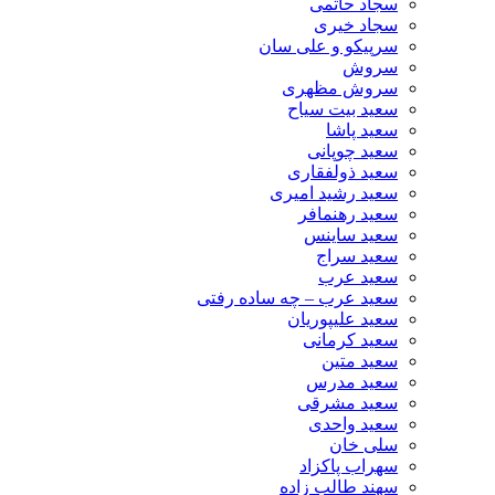
سجاد حاتمی
سجاد خیری
سرپیکو و علی سان
سروش
سروش مظهری
سعید بیت سیاح
سعید پاشا
سعید چوپانی
سعید ذولفقاری
سعید رشید امیری
سعید رهنمافر
سعید ساینس
سعید سراج
سعید عرب
سعید عرب – چه ساده رفتی
سعید علیپوریان
سعید کرمانی
سعید متین
سعید مدرس
سعید مشرقی
سعید واحدی
سلی خان
سهراب پاکزاد
سهند طالب زاده