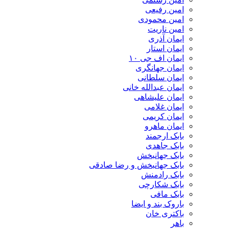
امین رفیعی
امین محمودی
امین ناریت
ایمان آذری
ایمان استار
ایمان اف جی ۱۰
ایمان جهانگری
ایمان سلطانی
ایمان عبدالله خانی
ایمان علیشاهی
ایمان غلامی
ایمان کریمی
ایمان ماهرو
بابک ارجمند
بابک جاهدی
بابک جهانبخش
بابک جهانبخش و رضا صادقی
بابک رادمنش
بابک شکارچی
بابک مافی
باروک بند و ایضا
باکتری خان
باهر