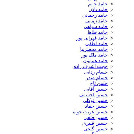
حامد حاتم
حامد دلان
حامد رحمانی
حامد زمانی
حامد سیاهی
حامد طاها
حامد قهرایی پور
حامد لطفی
حامد محضرنیا
حامد ملک پور
حامد همایون
حجت اشرف زاده
حسام ردایی
حسام صدر
حسن تاج
حسین آقایی
حسین احسانی
حسین توکلی
حسین حماد
حسین غربت خواه
حسین فتحی
حسین قنبری
حسین گنجی