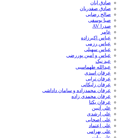
صادق آبان
صادق صفدریان
صالح رضایی
صبا یوسفی
صدرا AV
عامر
عباس اکبرزاده
عباس رزمی
عباس سهیلی
عباس و امین پوررضی
عبد نیک
عبدالله طهماسبی‎
عرفان اسدی
عرفان ترابی
عرفان زلیکانی
عرفان محمدزاده و سامان داداشی
عرفان محمدی زاده
عرفان یکتا
علی آتبین
علی ارشدی
علی اصحابی
علی اعتماد
علی بهرامی
علی بیات