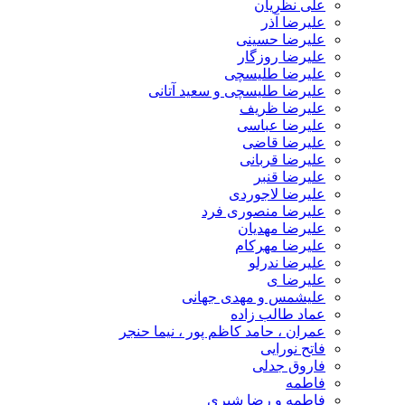
علی نظریان
علیرضا آذر
علیرضا حسینی
علیرضا روزگار
علیرضا طلیسچی
علیرضا طلیسچی و سعید آتانی
علیرضا ظریف
علیرضا عباسی
علیرضا قاضی
علیرضا قربانی
علیرضا قنبر
علیرضا لاجوردی
علیرضا منصوری فرد
علیرضا مهدیان
علیرضا مهرکام
علیرضا ندرلو
علیرضا ی
علیشمس و مهدی جهانی
عماد طالب زاده
عمران ، حامد کاظم پور ، نیما حنجر
فاتح نورایی
فاروق جدلی
فاطمه
فاطمه و رضا شیری