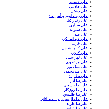
علی حسینی
علی خادمی
علی دشتی
علی رمضانپور و آمین بند
علی زند وکیلی
علی سپاهی
علی ستوده
علی صدر
علی عبدالمالکی
علی قریبی
علی کرمانشاهی
علی گنجی
علی لهراسبی
علی مرتضوی
علی ملک پور
علی میرمحمدی
علی نظریان
علیرضا آذر
علیرضا حسینی
علیرضا روزگار
علیرضا طلیسچی
علیرضا طلیسچی و سعید آتانی
علیرضا ظریف
علیرضا عباسی