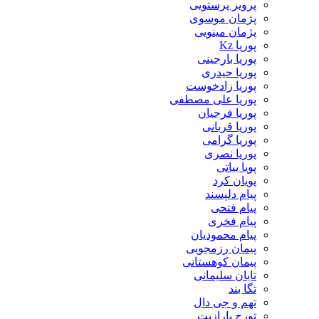
پرویز پرستویی
پژمان موسوی
پژمان مینویی
پوریا Kz
پوریا بارجینی
پوریا حیدری
پوریا زادخوست
پوریا علی مصطفی
پوریا فرجیان
پوریا قربانی
پوریا گرامی
پوریا نصری
پویا بیاتی
پویان کرد
پیام دلپسند
پیام فتحی
پیام فخری
پیام محمودیان
پیمان رزمجویی
پیمان کوهستانی
تابان سلیمانی
تگا بند
تهم و جی دال
تورج پارازیت