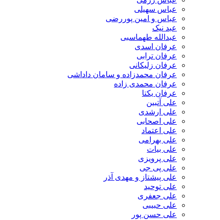
عباس سهیلی
عباس و امین پوررضی
عبد نیک
عبدالله طهماسبی‎
عرفان اسدی
عرفان ترابی
عرفان زلیکانی
عرفان محمدزاده و سامان داداشی
عرفان محمدی زاده
عرفان یکتا
علی آتبین
علی ارشدی
علی اصحابی
علی اعتماد
علی بهرامی
علی بیات
علی پرویزی
علی پی جی
علی پیشتاز و مهدی آذر
علی توحید
علی جعفری
علی حبیبی
علی حسن پور