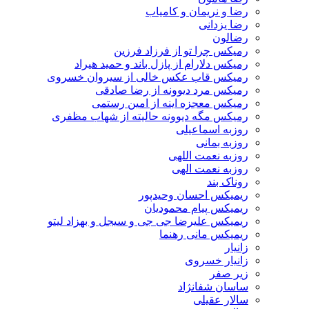
رضا و نریمان و کامیاب
رضا یزدانی
رضالون
رمیکس چرا تو از فرزاد فرزین
رمیکس دلارام از پازل باند و حمید هیراد
رمیکس قاب عکس خالی از سیروان خسروی
رمیکس مرد دیوونه از رضا صادقی
رمیکس معجزه اینه از امین رستمی
رمیکس مگه دیوونه حالیته از شهاب مظفری
روزبه اسماعیلی
روزبه بمانی
روزبه نعمت اللهی
روزبه نعمت الهی
روناک بند
ریمیکس احسان وحیدپور
ریمیکس پیام محمودیان
ریمیکس علیرضا جی جی و سیجل و بهزاد لیتو
ریمیکس مانی رهنما
زانیار
زانیار خسروی
زیر صفر
ساسان شفانژاد
سالار عقیلی