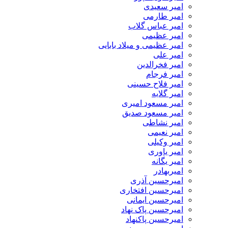
امیر سعیدی
امیر طارمی
امیر عباس گلاب
امیر عظیمی
امیر عظیمی و میلاد بابایی
امیر علی
امیر فخرالدین
امیر فرجام
امیر فلاح حسینی
امیر گلایه
امیر مسعود امیری
امیر مسعود صدیق
امیر نشاطی
امیر نعیمی
امیر وکیلی
امیر یاوری
امیر یگانه
امیربهادر
امیرحسین آذری
امیرحسین افتخاری
امیرحسین ایمانی
امیرحسین پاک نهاد
امیرحسین پاکنهاد