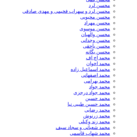
محسن لرد
محسن لرد و سهراب فخیمی و مهدی صادقی
محسن محبوبی
محسن مهراد
محسن موسوی
محسن والهیان
محسن وجدانی
محسن یاحقی
محسن یگانه
محمد اچ اف
محمد اخوان
محمد اسماعیل زاده
محمد اصفهانی
محمد بهرامی
محمد جواد
محمد جواد درجزی
محمد حسین
محمد حسین طیبی نیا
محمد رضایی
محمد زرنوش
محمد زند وکیلی
محمد شعبانی و سجاد سیف
محمد شهاب قاسمی