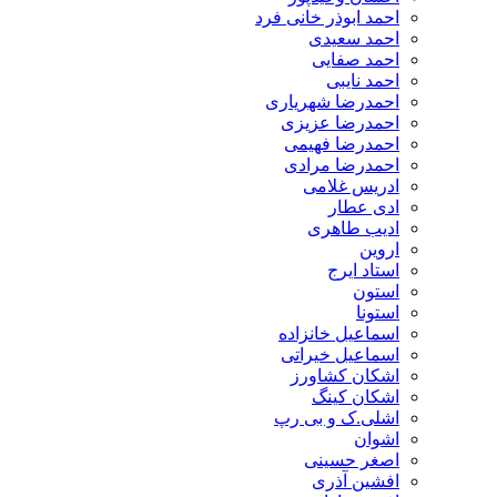
احمد ابوذر خانی فرد
احمد سعیدی
احمد صفایی
احمد نایبی
احمدرضا شهریاری
احمدرضا عزیزی
احمدرضا فهیمی
احمدرضا مرادی
ادریس غلامی
ادی عطار
ادیب طاهری
اروین
استاد ایرج
استون
استونا
اسماعیل خانزاده
اسماعیل خیراتی
اشکان کشاورز
اشکان کینگ
اشلی.ک و بی رپ
اشوان
اصغر حسینی
افشین آذری