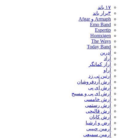
۱۷ باند
۳برار باند
Armaph و Afgar
Emo Band
Espertip
Homxigen
The Ways
Today Band
آدرین
آراد
آراز کمانگر
آراو
آرتین تی زد
آرش آردفروشان
آرش ای پی
آرش ای پی و مسیح
آرش خامسی
آرش رستمی
آرش قالیچی
آرش کایان
​آرض و ارشیا
آرمین حبیبی
آرمین سمیعی