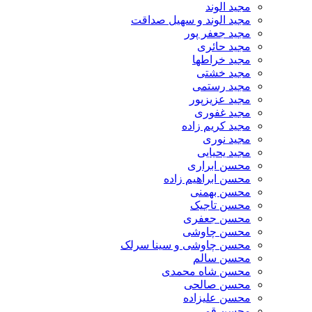
مجید الوند‎
مجید الوند و سهیل صداقت
مجید جعفر پور
مجید حائری
مجید خراطها
مجید خشتی
مجید رستمی
مجید عزیزپور
مجید غفوری
مجید کریم زاده
مجید نوری
مجید یحیایی
محسن ابراری
محسن ابراهیم زاده
محسن بهمنی
محسن تاجیک
محسن جعفری
محسن چاوشی
محسن چاوشی و سینا سرلک
محسن سالم
محسن شاه محمدی
محسن صالحی
محسن علیزاده
محسن قمی