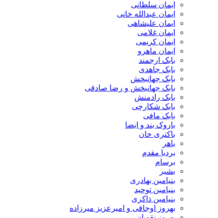
ایمان سلطانی
ایمان عبدالله خانی
ایمان علیشاهی
ایمان غلامی
ایمان کریمی
ایمان ماهرو
بابک ارجمند
بابک جاهدی
بابک جهانبخش
بابک جهانبخش و رضا صادقی
بابک رادمنش
بابک شکارچی
بابک مافی
باروک بند و ایضا
باکتری خان
باهر
بردیا مقدم
برسام
بشیر
بنیامین بهادری
بنیامین توحید
بنیامین ذاکری
بهروز اوجاقی و امیرعزیز میرزاده
بهروز نقویان