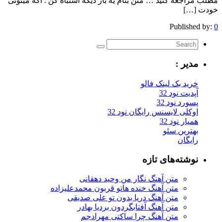
مطلب مراجعه کنید … متن بنام یه بار دیگه اشتباه کن : اگه میتونی
خودت […]
Published by:
0
مدیر :
خرید بک لینک فالو
آپدیت نود 32
پسورد نود 32
اوکلی لایسنس رایگان نود 32
همیار نود 32
بهترین سئو
رایگان
نوشته‌های تازه
متن آهنگ نگار من وحید دهقانی
متن آهنگ خنده هاتو قربون محمدعلیزاده
متن آهنگ دریا بدون تو علی صدیقی
متن آهنگ آفتابگردون بردیا بهادر
متن آهنگ چرا ساکتی مهرادجم