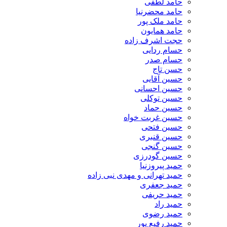
حامد لطفی
حامد محضرنیا
حامد ملک پور
حامد همایون
حجت اشرف زاده
حسام ردایی
حسام صدر
حسن تاج
حسین آقایی
حسین احسانی
حسین توکلی
حسین حماد
حسین غربت خواه
حسین فتحی
حسین قنبری
حسین گنجی
حسین گودرزی
حمید پیروزنیا
حمید تهرانی و مهدی نبی زاده
حمید جعفری
حمید حریفی
حمید راد
حمید رضوی
حمید رفیع پور