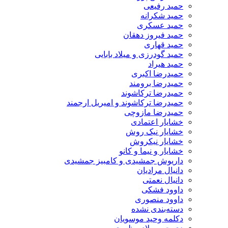
حمید رفیعی
حمید شکرانه
حمید عسکری
حمید فیروز دهقان
حمید قهاری
حمید گودرزی و میلاد بابایی
حمید هیراد
حمیدرضا اکبری
حمیدرضا برومند
حمیدرضا ترکاشوند
حمیدرضا ترکاشوند و امیریل ارجمند
حمیدرضا مازوچی
خشایار اعتمادی
خشایار نیک روش
خشایار نیکروش
خشایار و نیما و کانو
داریوش جمشیدی و کامبیز جمشیدی
دانیال مرادیان
دانیال نعمتی
داوود فشکی
داوود منصوری
دسته‌بندی نشده
دکلمه وحید موسویان