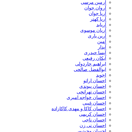
آرمین مرسی
آروان جوان
آریا جوان
آریا کهتر
آریابد
آریان موسوی
آرین یاری
آمین
آیدار
آیسا حیدری
آیکان رفیعی
ابراهیم چاردولی
ابوالفضل صالحی
اجوید
احسان اراتو
احسان پیوندی
احسان تهرانچی
احسان خواجه امیری
احسان غیبی
احسان کاکا و مهدی کاکازاده
احسان کریمی
احسان ناجی
احسان نی زن
احسان وحیدپور