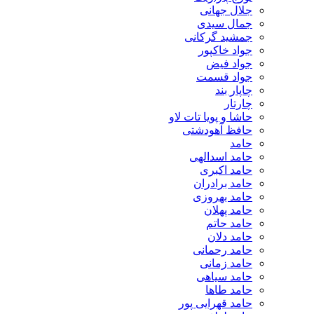
جلال جهانی
جمال سیدی
جمشید گرکانی
جواد خاکپور
جواد فیض
جواد قسمت
چاپار بند
چارتار
حاشا و پویا تات لاو
حافظ آهودشتی
حامد
حامد اسدالهی
حامد اکبری
حامد برادران
حامد بهروزی
حامد پهلان
حامد حاتم
حامد دلان
حامد رحمانی
حامد زمانی
حامد سیاهی
حامد طاها
حامد قهرایی پور