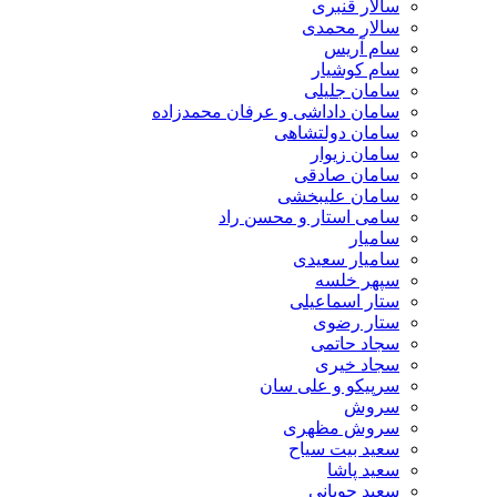
سالار قنبری
سالار محمدی
سام آریس
سام کوشیار
سامان جلیلی
سامان داداشی و عرفان محمدزاده
سامان دولتشاهی
سامان زیوار
سامان صادقی
سامان علیبخشی
سامی استار و محسن راد
سامیار
سامیار سعیدی
سپهر خلسه
ستار اسماعیلی
ستار رضوی
سجاد حاتمی
سجاد خیری
سرپیکو و علی سان
سروش
سروش مظهری
سعید بیت سیاح
سعید پاشا
سعید چوپانی