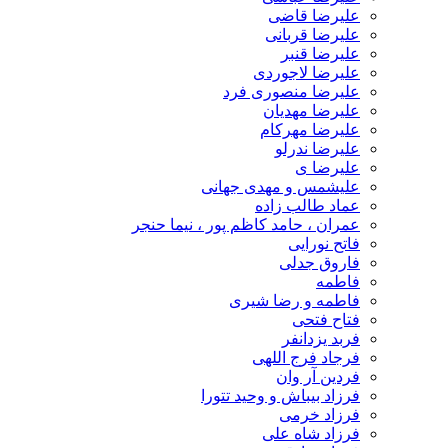
علیرضا قاضی
علیرضا قربانی
علیرضا قنبر
علیرضا لاجوردی
علیرضا منصوری فرد
علیرضا مهدیان
علیرضا مهرکام
علیرضا ندرلو
علیرضا ی
علیشمس و مهدی جهانی
عماد طالب زاده
عمران ، حامد کاظم پور ، نیما حنجر
فاتح نورایی
فاروق جدلی
فاطمه
فاطمه و رضا شیری
فتاح فتحی
فربد یزدانفر
فرجاد فرج اللهی
فردین آر وان
فرزاد بیباش و وحید تتورا
فرزاد خرمی
فرزاد شاه علی