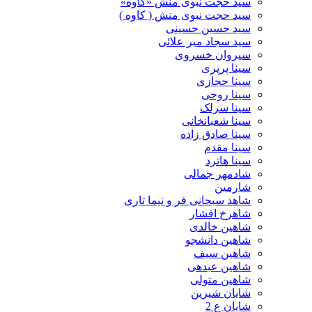
سید حجّت نبوی منش «کاوه»
سید حجت نبوی منش ( کاوه )
سید حسین حسینى
سید سجاد میر علائی
سیروان خسروی
سینا پرپری
سینا حجازی
سینا روحی
سینا سرلک
سینا شعبانخانی
سینا صادق زاده
سینا مقدم
سینا هاترد
شادمهر جمالی
شارمین
شاهد سبحانی فر و نیما تاری
شاهرخ افشار
شاهین خالدی
شاهین دانشجو
شاهین سیف
شاهین عبدهی
شاهین متولی
شایان شیرین
شایان ع 2