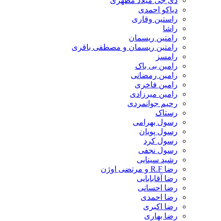
دی جی میلاد مظهری
دیاکو احمدی
راستین وقاری
راشا
رامتین ریسمان
رامتین ریسمان و مصطفی باقری
رامسز
رامین بی باک
رامین رمضانی
رامین فاخری
رامین میرزادی
رحیم جوانمردی
رستاک
رسول بهرامی
رسول پویان
رسول کرد
رسول نجفی
رشید سینایی
رضا R.F و مرتضی اوژن
رضا آقابابایی
رضا احسانی
رضا احمدی
رضا اکبری
رضا بهاری