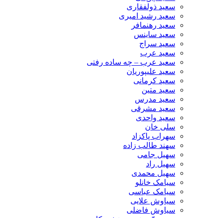
سعید ذولفقاری
سعید رشید امیری
سعید رهنمافر
سعید ساینس
سعید سراج
سعید عرب
سعید عرب – چه ساده رفتی
سعید علیپوریان
سعید کرمانی
سعید متین
سعید مدرس
سعید مشرقی
سعید واحدی
سلی خان
سهراب پاکزاد
سهند طالب زاده
سهیل جامی
سهیل راد
سهیل محمدی
سیامک خانلو
سیامک عباسی
سیاوش علایی
سیاوش فاضلی