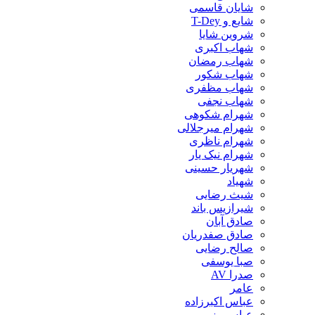
شایان قاسمی
شایع و T-Dey
شروین شایا
شهاب اکبری
شهاب رمضان
شهاب شکور
شهاب مظفری
شهاب نجفی
شهرام شکوهی
شهرام میرجلالی
شهرام ناظری
شهرام نیک یار
شهریار حسینی
شهیاد
شیث رضایی
شیرازیس باند
صادق آبان
صادق صفدریان
صالح رضایی
صبا یوسفی
صدرا AV
عامر
عباس اکبرزاده
عباس رزمی