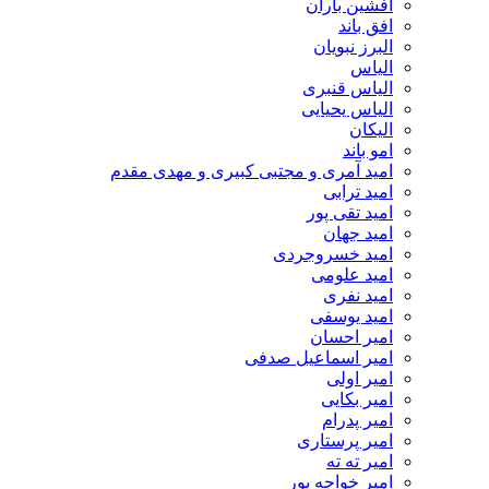
افشین باران
افق باند
البرز نبویان
الیاس
الیاس قنبرى
الیاس یحیایی
الیکان
امو باند
امید آمری و مجتبی کبیری و مهدى مقدم
امید ترابی
امید تقی پور
امید جهان
امید خسروجردی
امید علومی
امید نفری
امید یوسفی
امیر احسان
امیر اسماعیل صدفی
امیر اولی
امیر بکایی
امیر پدرام
امیر پرستاری
امیر ته ته
امیر خواجه پور