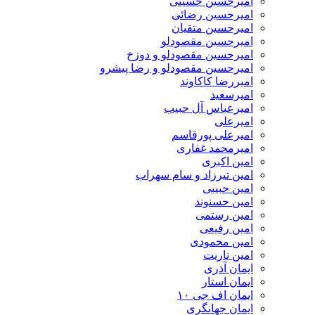
امیرحسین حسینی
امیرحسین رضائی
امیرحسین متقیان
امیرحسین مقصودلو
امیرحسین مقصودلو و دوزخ
امیرحسین مقصودلو و رضا پیشرو
امیررضا کاکاوند
امیرسعید
امیرعباس آل حبیب
امیرعلی
امیرعلی پورقاسم
امیرمحمد غفاری
امین اکبری
امین تیرزاد و سام سهراب
امین حبیبی
امین حسنوند
امین رستمی
امین رفیعی
امین محمودی
امین ناریت
ایمان آذری
ایمان استار
ایمان اف جی ۱۰
ایمان جهانگری