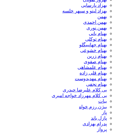
بهزاد پارسایی
بهزاد لیتو و سپهر خلسه
بهمن
بهمن احمدی
بهمن نوری
بهنام بانی
بهنام توکلی
بهنام جهانبیگلو
بهنام خشوعی
بهنام زرین
بهنام صفوی
بهنام علمشاهی
بهنام قلی زاده
بهنام مهدیدوست
بهنام نجفی
بی کلام علیرضا حیدری
بی کلام مهرزاد خواجه امیری
بیات
بیژن رزم خواه
پاز
پازل باند
پدرام بهزادی
پرواز