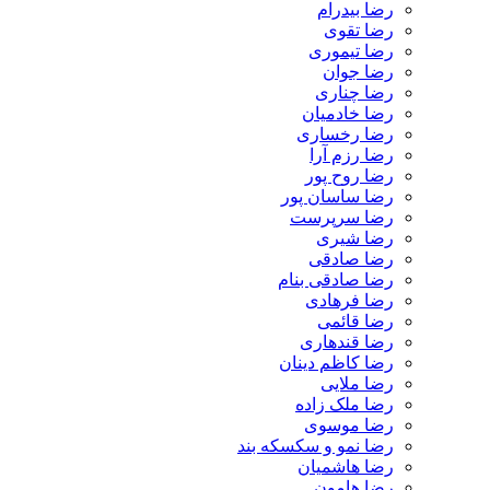
رضا بیدرام
رضا تقوی
رضا تیموری
رضا جوان
رضا چناری
رضا خادمیان
رضا رخساری
رضا رزم آرا
رضا روح پور
رضا ساسان پور
رضا سرپرست
رضا شیری
رضا صادقی
رضا صادقی بنام
رضا فرهادی
رضا قائمی
رضا قندهاری
رضا کاظم دینان
رضا ملایی
رضا ملک زاده
رضا موسوی
رضا نمو و سکسکه بند
رضا هاشمیان
رضا هامون