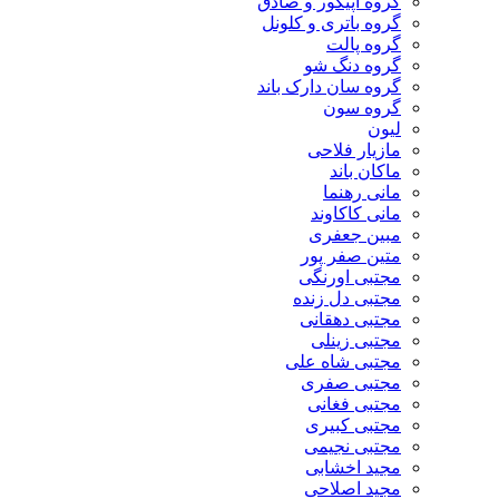
گروه اپیکور و صادق
گروه باتری و کلونل
گروه پالت
گروه دنگ شو
گروه سان دارک باند
گروه سون
لیون
مازیار فلاحی
ماکان باند
مانی رهنما
مانی کاکاوند
مبین جعفری
متین صفر پور
مجتبی اورنگی
مجتبی دل زنده
مجتبی دهقانی
مجتبی زینلی
مجتبی شاه علی
مجتبی صفری
مجتبی فغانی
مجتبی کبیری
مجتبی نجیمی
مجید اخشابی
مجید اصلاحی