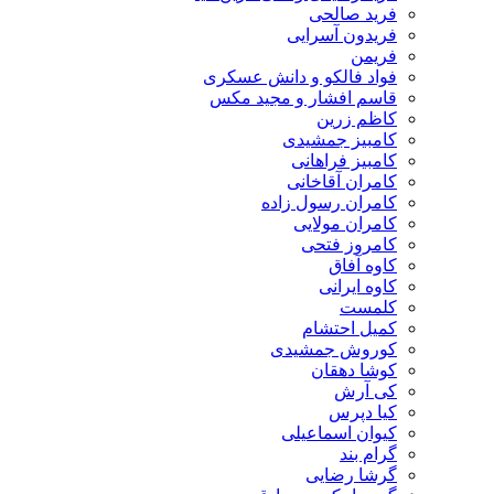
فرید صالحی
فریدون آسرایی
فریمن
فواد فالکو و دانش عسکری
قاسم افشار و مجید مکس
کاظم زرین
کامبیز جمشیدی
کامبیز فراهانی
کامران آقاخانی
کامران رسول زاده
کامران مولایی
کامروز فتحی
کاوه آفاق
کاوه ایرانی
کلمست
کمیل احتشام
کوروش جمشیدی
کوشا دهقان
کی آرش
کیا دپرس
کیوان اسماعیلی
گرام بند
گرشا رضایی