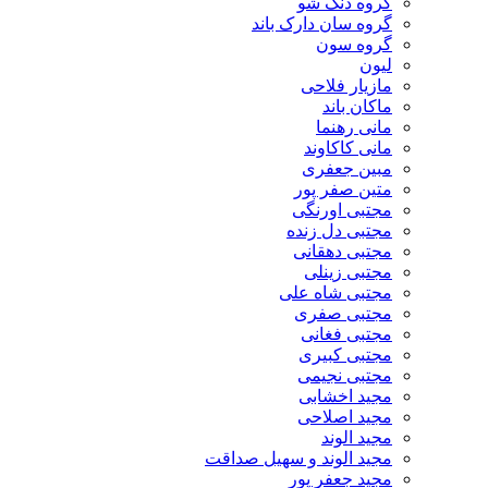
گروه دنگ شو
گروه سان دارک باند
گروه سون
لیون
مازیار فلاحی
ماکان باند
مانی رهنما
مانی کاکاوند
مبین جعفری
متین صفر پور
مجتبی اورنگی
مجتبی دل زنده
مجتبی دهقانی
مجتبی زینلی
مجتبی شاه علی
مجتبی صفری
مجتبی فغانی
مجتبی کبیری
مجتبی نجیمی
مجید اخشابی
مجید اصلاحی
مجید الوند‎
مجید الوند و سهیل صداقت
مجید جعفر پور