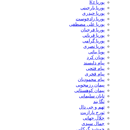
پوریا Kz
پوریا بارجینی
پوریا حیدری
پوریا زادخوست
پوریا علی مصطفی
پوریا فرجیان
پوریا قربانی
پوریا گرامی
پوریا نصری
پویا بیاتی
پویان کرد
پیام دلپسند
پیام فتحی
پیام فخری
پیام محمودیان
پیمان رزمجویی
پیمان کوهستانی
تابان سلیمانی
تگا بند
تهم و جی دال
تورج پارازیت
جلال جهانی
جمال سیدی
جمشید گرکانی