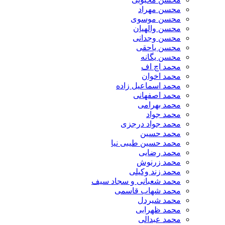
محسن مهراد
محسن موسوی
محسن والهیان
محسن وجدانی
محسن یاحقی
محسن یگانه
محمد اچ اف
محمد اخوان
محمد اسماعیل زاده
محمد اصفهانی
محمد بهرامی
محمد جواد
محمد جواد درجزی
محمد حسین
محمد حسین طیبی نیا
محمد رضایی
محمد زرنوش
محمد زند وکیلی
محمد شعبانی و سجاد سیف
محمد شهاب قاسمی
​محمد شیردل
محمد ظهرابی
محمد عبدالی