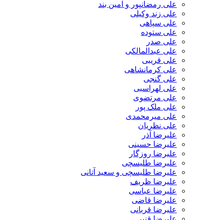
علی رمضانپور و آمین بند
علی زند وکیلی
علی سپاهی
علی ستوده
علی صدر
علی عبدالمالکی
علی قریبی
علی کرمانشاهی
علی گنجی
علی لهراسبی
علی مرتضوی
علی ملک پور
علی میرمحمدی
علی نظریان
علیرضا آذر
علیرضا حسینی
علیرضا روزگار
علیرضا طلیسچی
علیرضا طلیسچی و سعید آتانی
علیرضا ظریف
علیرضا عباسی
علیرضا قاضی
علیرضا قربانی
علیرضا قنبر