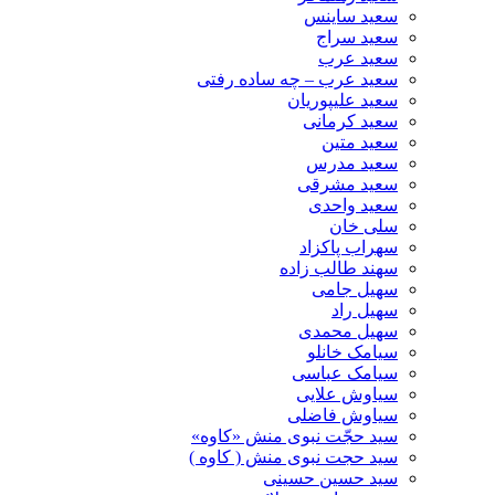
سعید ساینس
سعید سراج
سعید عرب
سعید عرب – چه ساده رفتی
سعید علیپوریان
سعید کرمانی
سعید متین
سعید مدرس
سعید مشرقی
سعید واحدی
سلی خان
سهراب پاکزاد
سهند طالب زاده
سهیل جامی
سهیل راد
سهیل محمدی
سیامک خانلو
سیامک عباسی
سیاوش علایی
سیاوش فاضلی
سید حجّت نبوی منش «کاوه»
سید حجت نبوی منش ( کاوه )
سید حسین حسینى