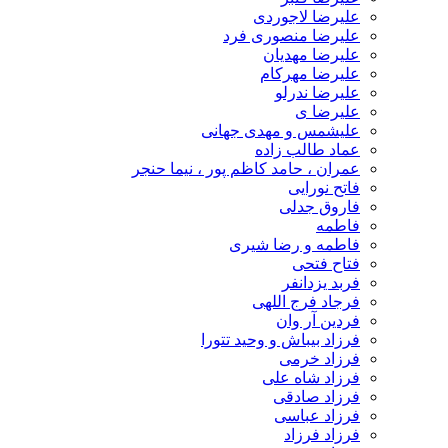
علیرضا لاجوردی
علیرضا منصوری فرد
علیرضا مهدیان
علیرضا مهرکام
علیرضا ندرلو
علیرضا ی
علیشمس و مهدی جهانی
عماد طالب زاده
عمران ، حامد کاظم پور ، نیما حنجر
فاتح نورایی
فاروق جدلی
فاطمه
فاطمه و رضا شیری
فتاح فتحی
فربد یزدانفر
فرجاد فرج اللهی
فردین آر وان
فرزاد بیباش و وحید تتورا
فرزاد خرمی
فرزاد شاه علی
فرزاد صادقی
فرزاد عباسی
فرزاد فرزاد