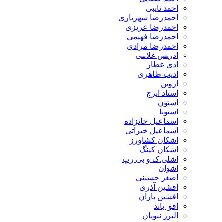
احمد نایبی
احمدرضا شهریاری
احمدرضا عزیزی
احمدرضا فهیمی
احمدرضا مرادی
ادریس غلامی
ادی عطار
ادیب طاهری
اروین
استاد ایرج
استون
استونا
اسماعیل خانزاده
اسماعیل خیراتی
اشکان کشاورز
اشکان کینگ
اشلی.ک و بی رپ
اشوان
اصغر حسینی
افشین آذری
افشین باران
افق باند
البرز نبویان