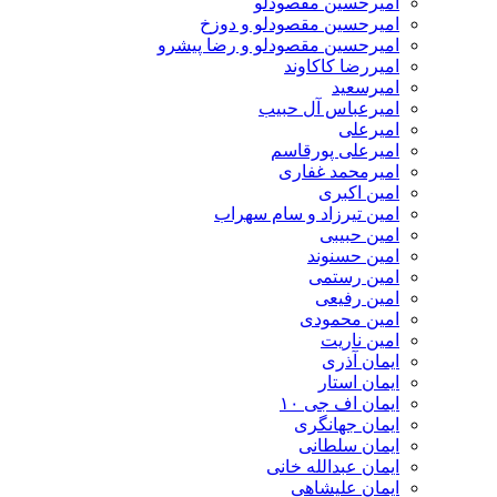
امیرحسین مقصودلو
امیرحسین مقصودلو و دوزخ
امیرحسین مقصودلو و رضا پیشرو
امیررضا کاکاوند
امیرسعید
امیرعباس آل حبیب
امیرعلی
امیرعلی پورقاسم
امیرمحمد غفاری
امین اکبری
امین تیرزاد و سام سهراب
امین حبیبی
امین حسنوند
امین رستمی
امین رفیعی
امین محمودی
امین ناریت
ایمان آذری
ایمان استار
ایمان اف جی ۱۰
ایمان جهانگری
ایمان سلطانی
ایمان عبدالله خانی
ایمان علیشاهی