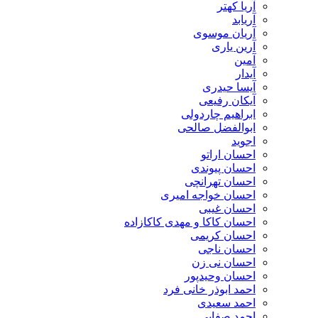
آریا کهتر
آریابد
آریان موسوی
آرین یاری
آمین
آیدار
آیسا حیدری
آیکان رفیعی
ابراهیم چاردولی
ابوالفضل صالحی
اجوید
احسان اراتو
احسان پیوندی
احسان تهرانچی
احسان خواجه امیری
احسان غیبی
احسان کاکا و مهدی کاکازاده
احسان کریمی
احسان ناجی
احسان نی زن
احسان وحیدپور
احمد ابوذر خانی فرد
احمد سعیدی
احمد صفایی