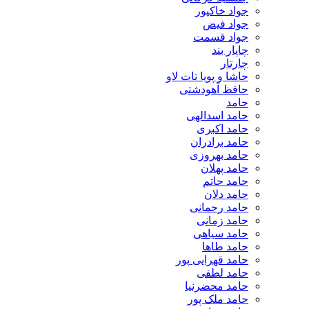
جواد خاکپور
جواد فیض
جواد قسمت
چاپار بند
چارتار
حاشا و پویا تات لاو
حافظ آهودشتی
حامد
حامد اسدالهی
حامد اکبری
حامد برادران
حامد بهروزی
حامد پهلان
حامد حاتم
حامد دلان
حامد رحمانی
حامد زمانی
حامد سیاهی
حامد طاها
حامد قهرایی پور
حامد لطفی
حامد محضرنیا
حامد ملک پور