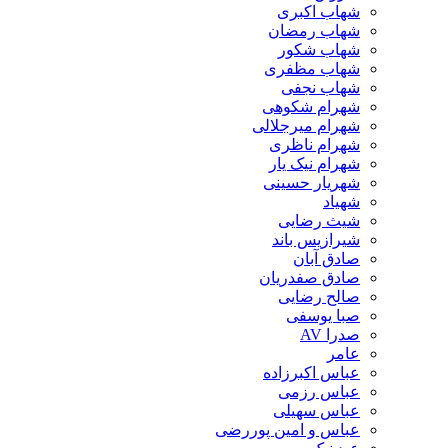
شهاب اکبری
شهاب رمضان
شهاب شکور
شهاب مظفری
شهاب نجفی
شهرام شکوهی
شهرام میرجلالی
شهرام ناظری
شهرام نیک یار
شهریار حسینی
شهیاد
شیث رضایی
شیرازیس باند
صادق آبان
صادق صفدریان
صالح رضایی
صبا یوسفی
صدرا AV
عامر
عباس اکبرزاده
عباس رزمی
عباس سهیلی
عباس و امین پوررضی