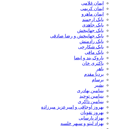
ایمان غلامی
ایمان کریمی
ایمان ماهرو
بابک ارجمند
بابک جاهدی
بابک جهانبخش
بابک جهانبخش و رضا صادقی
بابک رادمنش
بابک شکارچی
بابک مافی
باروک بند و ایضا
باکتری خان
باهر
بردیا مقدم
برسام
بشیر
بنیامین بهادری
بنیامین توحید
بنیامین ذاکری
بهروز اوجاقی و امیرعزیز میرزاده
بهروز نقویان
بهزاد پارسایی
بهزاد لیتو و سپهر خلسه
بهمن