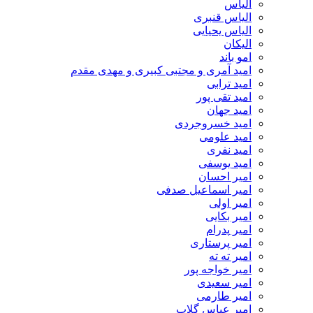
الیاس
الیاس قنبرى
الیاس یحیایی
الیکان
امو باند
امید آمری و مجتبی کبیری و مهدى مقدم
امید ترابی
امید تقی پور
امید جهان
امید خسروجردی
امید علومی
امید نفری
امید یوسفی
امیر احسان
امیر اسماعیل صدفی
امیر اولی
امیر بکایی
امیر پدرام
امیر پرستاری
امیر ته ته
امیر خواجه پور
امیر سعیدی
امیر طارمی
امیر عباس گلاب