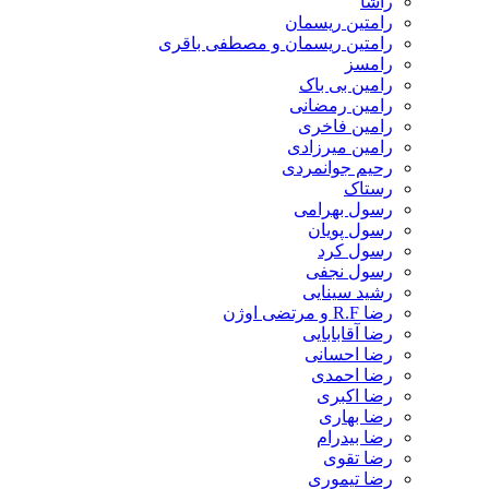
راشا
رامتین ریسمان
رامتین ریسمان و مصطفی باقری
رامسز
رامین بی باک
رامین رمضانی
رامین فاخری
رامین میرزادی
رحیم جوانمردی
رستاک
رسول بهرامی
رسول پویان
رسول کرد
رسول نجفی
رشید سینایی
رضا R.F و مرتضی اوژن
رضا آقابابایی
رضا احسانی
رضا احمدی
رضا اکبری
رضا بهاری
رضا بیدرام
رضا تقوی
رضا تیموری