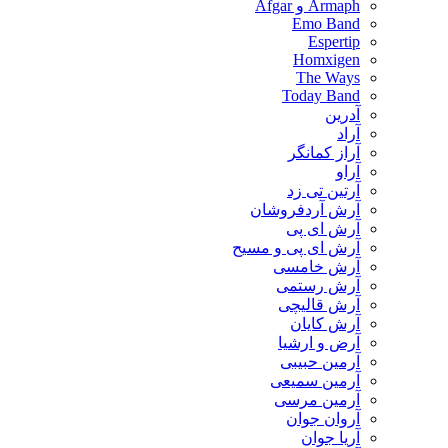
Armaph و Afgar
Emo Band
Espertip
Homxigen
The Ways
Today Band
آدرین
آراد
آراز کمانگر
آراو
آرتین تی زد
آرش آردفروشان
آرش ای پی
آرش ای پی و مسیح
آرش خامسی
آرش رستمی
آرش قالیچی
آرش کایان
​آرض و ارشیا
آرمین حبیبی
آرمین سمیعی
آرمین مرسی
آروان جوان
آریا جوان