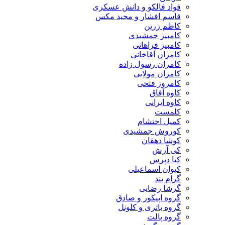
فواد فالکو و دانش عسکری
قاسم افشار و مجید مکس
کاظم زرین
کامبیز جمشیدی
کامبیز فراهانی
کامران آقاخانی
کامران رسول زاده
کامران مولایی
کامروز فتحی
کاوه آفاق
کاوه ایرانی
کلمست
کمیل احتشام
کوروش جمشیدی
کوشا دهقان
کی آرش
کیا دپرس
کیوان اسماعیلی
گرام بند
گرشا رضایی
گروه اپیکور و صادق
گروه باتری و کلونل
گروه پالت