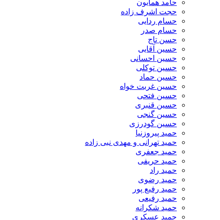
حامد همایون
حجت اشرف زاده
حسام ردایی
حسام صدر
حسن تاج
حسین آقایی
حسین احسانی
حسین توکلی
حسین حماد
حسین غربت خواه
حسین فتحی
حسین قنبری
حسین گنجی
حسین گودرزی
حمید پیروزنیا
حمید تهرانی و مهدی نبی زاده
حمید جعفری
حمید حریفی
حمید راد
حمید رضوی
حمید رفیع پور
حمید رفیعی
حمید شکرانه
حمید عسکری