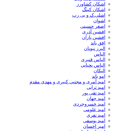
اشکان کشاورز
اشکان کینگ
اشلی.ک و بی رپ
اشوان
اصغر حسینی
افشین آذری
افشین باران
افق باند
البرز نبویان
الیاس
الیاس قنبرى
الیاس یحیایی
الیکان
امو باند
امید آمری و مجتبی کبیری و مهدى مقدم
امید ترابی
امید تقی پور
امید جهان
امید خسروجردی
امید علومی
امید نفری
امید یوسفی
امیر احسان