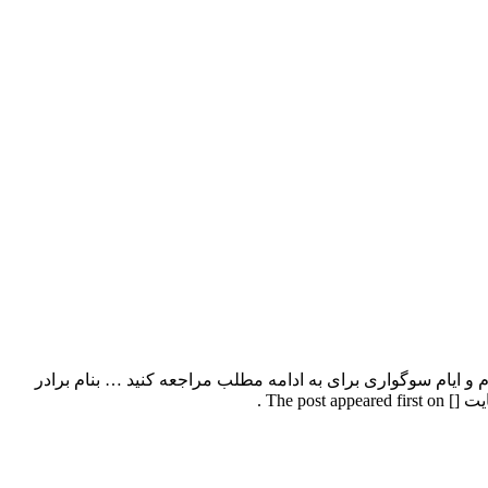
ا بالاترین کیفیت – Baradar ویژه ماه محرم و ایام سوگواری برای به ادامه مطلب مراجعه کنید … بنام برادر