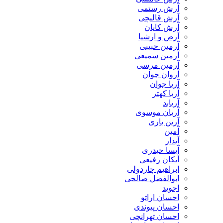
آرش رستمی
آرش قالیچی
آرش کایان
​آرض و ارشیا
آرمین حبیبی
آرمین سمیعی
آرمین مرسی
آروان جوان
آریا جوان
آریا کهتر
آریابد
آریان موسوی
آرین یاری
آمین
آیدار
آیسا حیدری
آیکان رفیعی
ابراهیم چاردولی
ابوالفضل صالحی
اجوید
احسان اراتو
احسان پیوندی
احسان تهرانچی