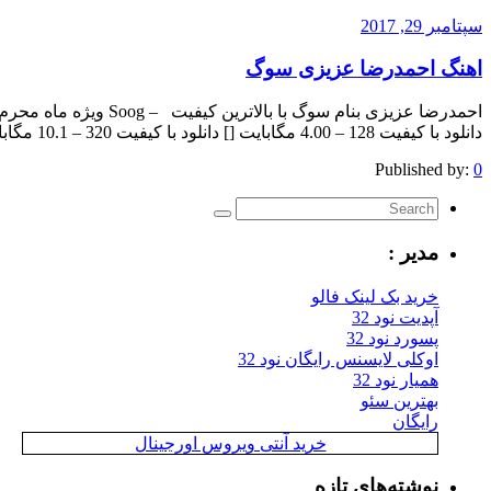
سپتامبر 29, 2017
اهنگ احمدرضا عزیزی سوگ
احمدرضا عزیزی بنام سوگ 
دانلود با کیفیت 128 – 4.00 مگابایت [] دانلود با کیفیت 320 – 10.1 مگابایت [] The post appeared first on .
Published by:
0
مدیر :
خرید بک لینک فالو
آپدیت نود 32
پسورد نود 32
اوکلی لایسنس رایگان نود 32
همیار نود 32
بهترین سئو
رایگان
خرید آنتی ویروس اورجینال
نوشته‌های تازه