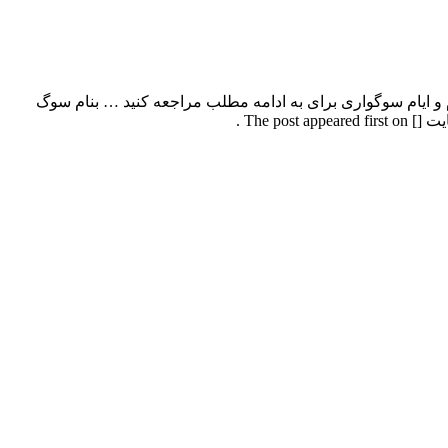
با بالاترین کیفیت – Soog ویژه ماه محرم و ایام سوگواری برای به ادامه مطلب مراجعه کنید … بنام سوگ