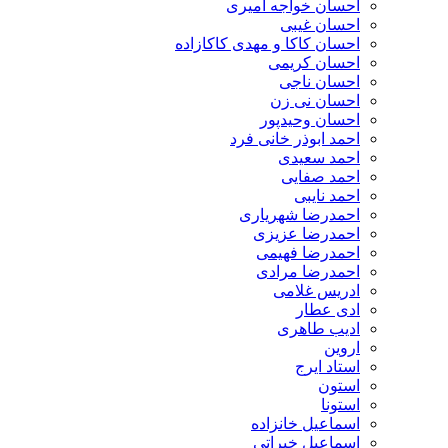
احسان خواجه امیری
احسان غیبی
احسان کاکا و مهدی کاکازاده
احسان کریمی
احسان ناجی
احسان نی زن
احسان وحیدپور
احمد ابوذر خانی فرد
احمد سعیدی
احمد صفایی
احمد نایبی
احمدرضا شهریاری
احمدرضا عزیزی
احمدرضا فهیمی
احمدرضا مرادی
ادریس غلامی
ادی عطار
ادیب طاهری
اروین
استاد ایرج
استون
استونا
اسماعیل خانزاده
اسماعیل خیراتی