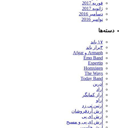
فوریه 2017
ژانویه 2017
دسامبر 2016
نوامبر 2016
دسته‌ها
۱۷ باند
۳برار باند
Armaph و Afgar
Emo Band
Espertip
Homxigen
The Ways
Today Band
آدرین
آراد
آراز کمانگر
آراو
آرتین تی زد
آرش آردفروشان
آرش ای پی
آرش ای پی و مسیح
آرش خامسی