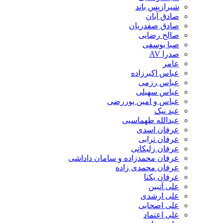
شیرازیس باند
صادق آبان
صادق صفدریان
صالح رضایی
صبا یوسفی
صدرا AV
عامر
عباس اکبرزاده
عباس رزمی
عباس سهیلی
عباس و امین پوررضی
عبد نیک
عبدالله طهماسبی‎
عرفان اسدی
عرفان ترابی
عرفان زلیکانی
عرفان محمدزاده و سامان داداشی
عرفان محمدی زاده
عرفان یکتا
علی آتبین
علی ارشدی
علی اصحابی
علی اعتماد