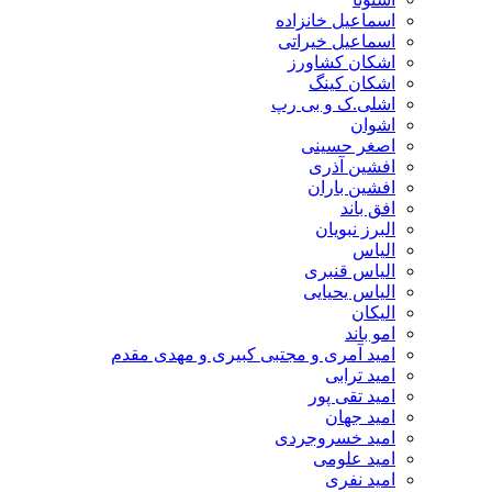
اسماعیل خانزاده
اسماعیل خیراتی
اشکان کشاورز
اشکان کینگ
اشلی.ک و بی رپ
اشوان
اصغر حسینی
افشین آذری
افشین باران
افق باند
البرز نبویان
الیاس
الیاس قنبرى
الیاس یحیایی
الیکان
امو باند
امید آمری و مجتبی کبیری و مهدى مقدم
امید ترابی
امید تقی پور
امید جهان
امید خسروجردی
امید علومی
امید نفری