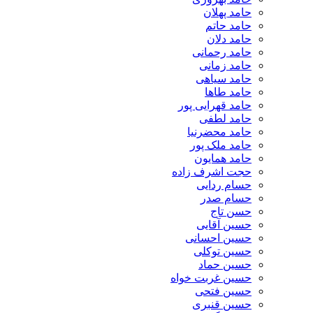
حامد پهلان
حامد حاتم
حامد دلان
حامد رحمانی
حامد زمانی
حامد سیاهی
حامد طاها
حامد قهرایی پور
حامد لطفی
حامد محضرنیا
حامد ملک پور
حامد همایون
حجت اشرف زاده
حسام ردایی
حسام صدر
حسن تاج
حسین آقایی
حسین احسانی
حسین توکلی
حسین حماد
حسین غربت خواه
حسین فتحی
حسین قنبری