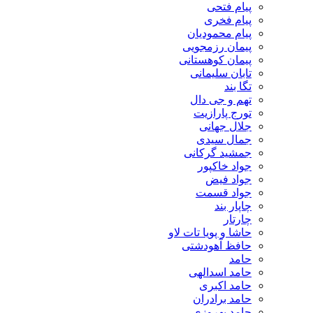
پیام فتحی
پیام فخری
پیام محمودیان
پیمان رزمجویی
پیمان کوهستانی
تابان سلیمانی
تگا بند
تهم و جی دال
تورج پارازیت
جلال جهانی
جمال سیدی
جمشید گرکانی
جواد خاکپور
جواد فیض
جواد قسمت
چاپار بند
چارتار
حاشا و پویا تات لاو
حافظ آهودشتی
حامد
حامد اسدالهی
حامد اکبری
حامد برادران
حامد بهروزی