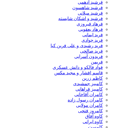
فرشید ادهمی
فرشید شاهسون
فرشید میلانی
فرشید و اشکان شایسته
فرهاد فیروزی
فرهاد یعقوبی
فرید ایمانی
فرید جوادی
فرید رشیدی و علی فرین کیا
فرید صالحی
فریدون آسرایی
فریمن
فواد فالکو و دانش عسکری
قاسم افشار و مجید مکس
کاظم زرین
کامبیز جمشیدی
کامبیز فراهانی
کامران آقاخانی
کامران رسول زاده
کامران مولایی
کامروز فتحی
کاوه آفاق
کاوه ایرانی
کلمست