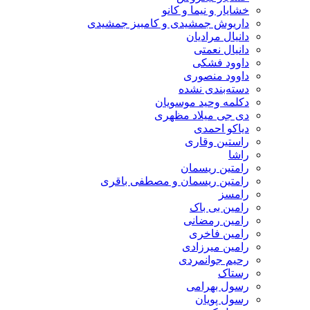
خشایار و نیما و کانو
داریوش جمشیدی و کامبیز جمشیدی
دانیال مرادیان
دانیال نعمتی
داوود فشکی
داوود منصوری
دسته‌بندی نشده
دکلمه وحید موسویان
دی جی میلاد مظهری
دیاکو احمدی
راستین وقاری
راشا
رامتین ریسمان
رامتین ریسمان و مصطفی باقری
رامسز
رامین بی باک
رامین رمضانی
رامین فاخری
رامین میرزادی
رحیم جوانمردی
رستاک
رسول بهرامی
رسول پویان