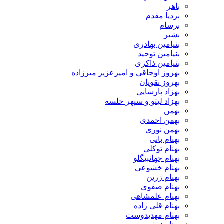
باهر
بردیا مقدم
برسام
بشیر
بنیامین بهادری
بنیامین توحید
بنیامین ذاکری
بهروز اوجاقی و امیرعزیز میرزاده
بهروز نقویان
بهزاد پارسایی
بهزاد لیتو و سپهر خلسه
بهمن
بهمن احمدی
بهمن نوری
بهنام بانی
بهنام توکلی
بهنام جهانبیگلو
بهنام خشوعی
بهنام زرین
بهنام صفوی
بهنام علمشاهی
بهنام قلی زاده
بهنام مهدیدوست