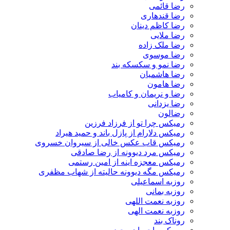
رضا قائمی
رضا قندهاری
رضا کاظم دینان
رضا ملایی
رضا ملک زاده
رضا موسوی
رضا نمو و سکسکه بند
رضا هاشمیان
رضا هامون
رضا و نریمان و کامیاب
رضا یزدانی
رضالون
رمیکس چرا تو از فرزاد فرزین
رمیکس دلارام از پازل باند و حمید هیراد
رمیکس قاب عکس خالی از سیروان خسروی
رمیکس مرد دیوونه از رضا صادقی
رمیکس معجزه اینه از امین رستمی
رمیکس مگه دیوونه حالیته از شهاب مظفری
روزبه اسماعیلی
روزبه بمانی
روزبه نعمت اللهی
روزبه نعمت الهی
روناک بند