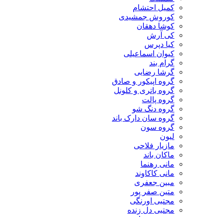
کمیل احتشام
کوروش جمشیدی
کوشا دهقان
کی آرش
کیا دپرس
کیوان اسماعیلی
گرام بند
گرشا رضایی
گروه اپیکور و صادق
گروه باتری و کلونل
گروه پالت
گروه دنگ شو
گروه سان دارک باند
گروه سون
لیون
مازیار فلاحی
ماکان باند
مانی رهنما
مانی کاکاوند
مبین جعفری
متین صفر پور
مجتبی اورنگی
مجتبی دل زنده