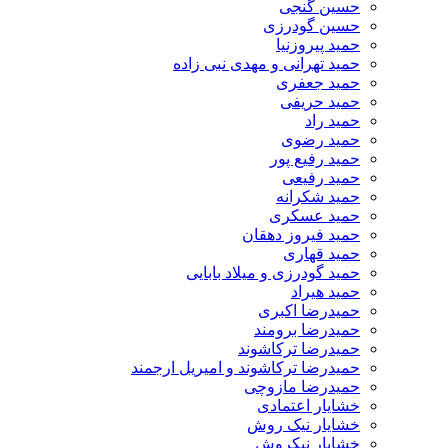
حسین گنجی
حسین گودرزی
حمید پیروزنیا
حمید تهرانی و مهدی نبی زاده
حمید جعفری
حمید حریفی
حمید راد
حمید رضوی
حمید رفیع پور
حمید رفیعی
حمید شکرانه
حمید عسکری
حمید فیروز دهقان
حمید قهاری
حمید گودرزی و میلاد بابایی
حمید هیراد
حمیدرضا اکبری
حمیدرضا برومند
حمیدرضا ترکاشوند
حمیدرضا ترکاشوند و امیریل ارجمند
حمیدرضا مازوچی
خشایار اعتمادی
خشایار نیک روش
خشایار نیکروش