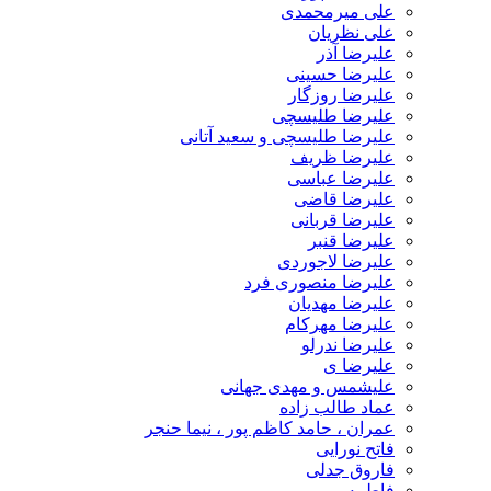
علی میرمحمدی
علی نظریان
علیرضا آذر
علیرضا حسینی
علیرضا روزگار
علیرضا طلیسچی
علیرضا طلیسچی و سعید آتانی
علیرضا ظریف
علیرضا عباسی
علیرضا قاضی
علیرضا قربانی
علیرضا قنبر
علیرضا لاجوردی
علیرضا منصوری فرد
علیرضا مهدیان
علیرضا مهرکام
علیرضا ندرلو
علیرضا ی
علیشمس و مهدی جهانی
عماد طالب زاده
عمران ، حامد کاظم پور ، نیما حنجر
فاتح نورایی
فاروق جدلی
فاطمه