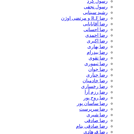
رسول کرد
رسول نجفی
رشید سینایی
رضا R.F و مرتضی اوژن
رضا آقابابایی
رضا احسانی
رضا احمدی
رضا اکبری
رضا بهاری
رضا بیدرام
رضا تقوی
رضا تیموری
رضا جوان
رضا چناری
رضا خادمیان
رضا رخساری
رضا رزم آرا
رضا روح پور
رضا ساسان پور
رضا سرپرست
رضا شیری
رضا صادقی
رضا صادقی بنام
رضا فرهادی