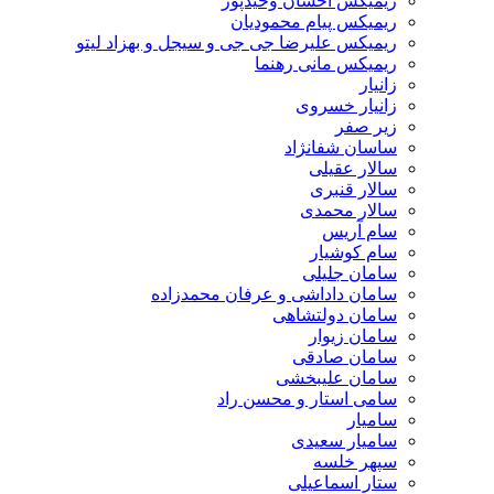
ریمیکس احسان وحیدپور
ریمیکس پیام محمودیان
ریمیکس علیرضا جی جی و سیجل و بهزاد لیتو
ریمیکس مانی رهنما
زانیار
زانیار خسروی
زیر صفر
ساسان شفانژاد
سالار عقیلی
سالار قنبری
سالار محمدی
سام آریس
سام کوشیار
سامان جلیلی
سامان داداشی و عرفان محمدزاده
سامان دولتشاهی
سامان زیوار
سامان صادقی
سامان علیبخشی
سامی استار و محسن راد
سامیار
سامیار سعیدی
سپهر خلسه
ستار اسماعیلی