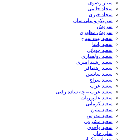
ستار رضوی
سجاد حاتمی
سجاد خیری
سرپیکو و علی سان
سروش
سروش مظهری
سعید بیت سیاح
سعید پاشا
سعید چوپانی
سعید ذولفقاری
سعید رشید امیری
سعید رهنمافر
سعید ساینس
سعید سراج
سعید عرب
سعید عرب – چه ساده رفتی
سعید علیپوریان
سعید کرمانی
سعید متین
سعید مدرس
سعید مشرقی
سعید واحدی
سلی خان
سهراب پاکزاد