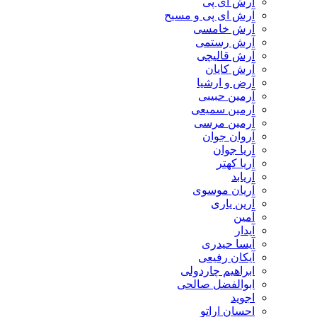
آرش ای پی
آرش ای پی و مسیح
آرش خامسی
آرش رستمی
آرش قالیچی
آرش کایان
​آرض و ارشیا
آرمین حبیبی
آرمین سمیعی
آرمین مرسی
آروان جوان
آریا جوان
آریا کهتر
آریابد
آریان موسوی
آرین یاری
آمین
آیدار
آیسا حیدری
آیکان رفیعی
ابراهیم چاردولی
ابوالفضل صالحی
اجوید
احسان اراتو