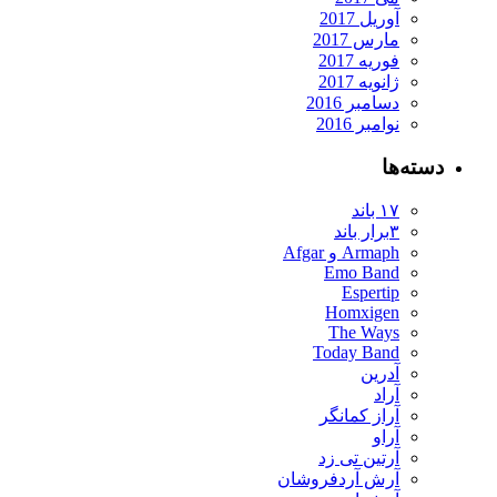
آوریل 2017
مارس 2017
فوریه 2017
ژانویه 2017
دسامبر 2016
نوامبر 2016
دسته‌ها
۱۷ باند
۳برار باند
Armaph و Afgar
Emo Band
Espertip
Homxigen
The Ways
Today Band
آدرین
آراد
آراز کمانگر
آراو
آرتین تی زد
آرش آردفروشان