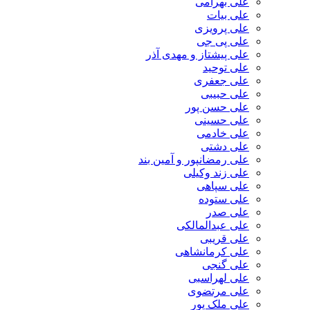
علی بهرامی
علی بیات
علی پرویزی
علی پی جی
علی پیشتاز و مهدی آذر
علی توحید
علی جعفری
علی حبیبی
علی حسن پور
علی حسینی
علی خادمی
علی دشتی
علی رمضانپور و آمین بند
علی زند وکیلی
علی سپاهی
علی ستوده
علی صدر
علی عبدالمالکی
علی قریبی
علی کرمانشاهی
علی گنجی
علی لهراسبی
علی مرتضوی
علی ملک پور