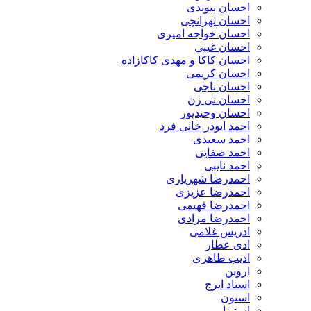
احسان پیوندی
احسان تهرانچی
احسان خواجه امیری
احسان غیبی
احسان کاکا و مهدی کاکازاده
احسان کریمی
احسان ناجی
احسان نی زن
احسان وحیدپور
احمد ابوذر خانی فرد
احمد سعیدی
احمد صفایی
احمد نایبی
احمدرضا شهریاری
احمدرضا عزیزی
احمدرضا فهیمی
احمدرضا مرادی
ادریس غلامی
ادی عطار
ادیب طاهری
اروین
استاد ایرج
استون
استونا