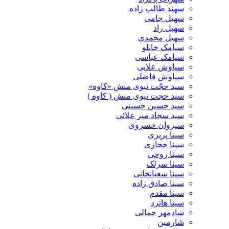
سهند طالب زاده
سهیل جامی
سهیل راد
سهیل محمدی
سیامک خانلو
سیامک عباسی
سیاوش علایی
سیاوش فاضلی
سید حجّت نبوی منش «کاوه»
سید حجت نبوی منش ( کاوه )
سید حسین حسینى
سید سجاد میر علائی
سیروان خسروی
سینا پرپری
سینا حجازی
سینا روحی
سینا سرلک
سینا شعبانخانی
سینا صادق زاده
سینا مقدم
سینا هاترد
شادمهر جمالی
شارمین