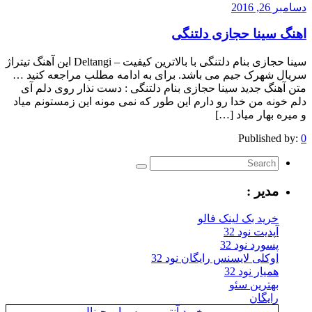
دسامبر 26, 2016
اهنگ سینا حجازی دلتنگی
سینا حجازی بنام دلتنگی با بالاترین کیفیت – Deltangi این آهنگ تیتراژ
سریال شهرک جیم می باشد. برای به ادامه مطلب مراجعه کنید …
متن آهنگ جدید سینا حجازی بنام دلتنگی : دست نذار روی دلم آی
دلم خونه من خدا رو دارم این طور که نمی مونه این زمستونم میاد
و میره بهار میاد […]
Published by:
0
مدیر :
خرید بک لینک فالو
آپدیت نود 32
پسورد نود 32
اوکلی لایسنس رایگان نود 32
همیار نود 32
بهترین سئو
رایگان
خرید آنتی ویروس اورجینال