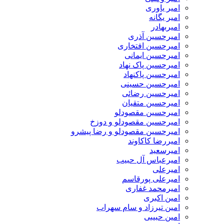
امیر یاوری
امیر یگانه
امیربهادر
امیرحسین آذری
امیرحسین افتخاری
امیرحسین ایمانی
امیرحسین پاک نهاد
امیرحسین پاکنهاد
امیرحسین حسینی
امیرحسین رضائی
امیرحسین متقیان
امیرحسین مقصودلو
امیرحسین مقصودلو و دوزخ
امیرحسین مقصودلو و رضا پیشرو
امیررضا کاکاوند
امیرسعید
امیرعباس آل حبیب
امیرعلی
امیرعلی پورقاسم
امیرمحمد غفاری
امین اکبری
امین تیرزاد و سام سهراب
امین حبیبی