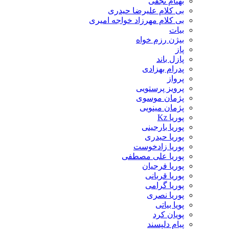
بهنام نجفی
بی کلام علیرضا حیدری
بی کلام مهرزاد خواجه امیری
بیات
بیژن رزم خواه
پاز
پازل باند
پدرام بهزادی
پرواز
پرویز پرستویی
پژمان موسوی
پژمان مینویی
پوریا Kz
پوریا بارجینی
پوریا حیدری
پوریا زادخوست
پوریا علی مصطفی
پوریا فرجیان
پوریا قربانی
پوریا گرامی
پوریا نصری
پویا بیاتی
پویان کرد
پیام دلپسند