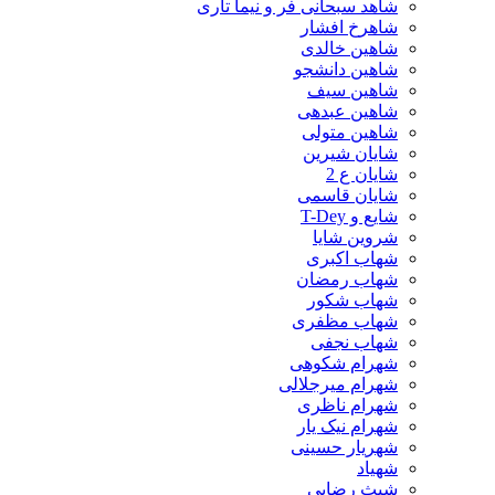
شاهد سبحانی فر و نیما تاری
شاهرخ افشار
شاهین خالدی
شاهین دانشجو
شاهین سیف
شاهین عبدهی
شاهین متولی
شایان شیرین
شایان ع 2
شایان قاسمی
شایع و T-Dey
شروین شایا
شهاب اکبری
شهاب رمضان
شهاب شکور
شهاب مظفری
شهاب نجفی
شهرام شکوهی
شهرام میرجلالی
شهرام ناظری
شهرام نیک یار
شهریار حسینی
شهیاد
شیث رضایی