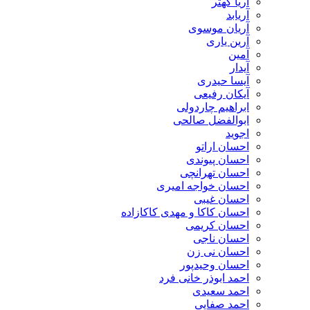
آریا کهتر
آریابد
آریان موسوی
آرین یاری
آمین
آیدار
آیسا حیدری
آیکان رفیعی
ابراهیم چاردولی
ابوالفضل صالحی
اجوید
احسان اراتو
احسان پیوندی
احسان تهرانچی
احسان خواجه امیری
احسان غیبی
احسان کاکا و مهدی کاکازاده
احسان کریمی
احسان ناجی
احسان نی زن
احسان وحیدپور
احمد ابوذر خانی فرد
احمد سعیدی
احمد صفایی