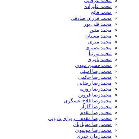
محمد عرفانی
محمد علیزاده
محمد فاتح
محمد فرزان صادقی
محمد قلی پور
محمد متین
محمد مستان
محمد میری
محمد نصیری
محمد نورنیا
محمد یاوری
محمدحسین مهدی
محمدرضا امینی
محمدرضا حاتمی
محمدرضا رضایی
محمدرضا روزبه
محمدرضا فروتن
محمدرضا فلاح عسگری
محمدرضا گلزار
محمدرضا مقدم
محمدرضا مقدم – روزای بارونی
محمدرضا مهابادیان
محمدرضا موسوی
محمدزمان خدری