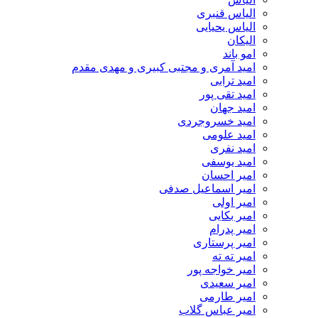
الیاس قنبرى
الیاس یحیایی
الیکان
امو باند
امید آمری و مجتبی کبیری و مهدى مقدم
امید ترابی
امید تقی پور
امید جهان
امید خسروجردی
امید علومی
امید نفری
امید یوسفی
امیر احسان
امیر اسماعیل صدفی
امیر اولی
امیر بکایی
امیر پدرام
امیر پرستاری
امیر ته ته
امیر خواجه پور
امیر سعیدی
امیر طارمی
امیر عباس گلاب