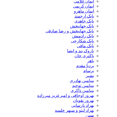
ایمان غلامی
ایمان کریمی
ایمان ماهرو
بابک ارجمند
بابک جاهدی
بابک جهانبخش
بابک جهانبخش و رضا صادقی
بابک رادمنش
بابک شکارچی
بابک مافی
باروک بند و ایضا
باکتری خان
باهر
بردیا مقدم
برسام
بشیر
بنیامین بهادری
بنیامین توحید
بنیامین ذاکری
بهروز اوجاقی و امیرعزیز میرزاده
بهروز نقویان
بهزاد پارسایی
بهزاد لیتو و سپهر خلسه
بهمن