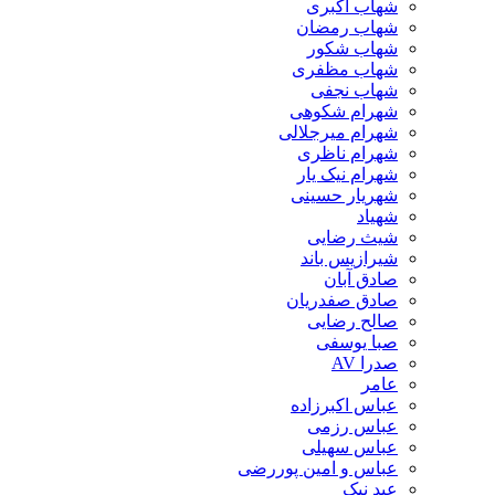
شهاب اکبری
شهاب رمضان
شهاب شکور
شهاب مظفری
شهاب نجفی
شهرام شکوهی
شهرام میرجلالی
شهرام ناظری
شهرام نیک یار
شهریار حسینی
شهیاد
شیث رضایی
شیرازیس باند
صادق آبان
صادق صفدریان
صالح رضایی
صبا یوسفی
صدرا AV
عامر
عباس اکبرزاده
عباس رزمی
عباس سهیلی
عباس و امین پوررضی
عبد نیک