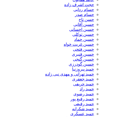
حجت اشرف زاده
حسام ردایی
حسام صدر
حسن تاج
حسین آقایی
حسین احسانی
حسین توکلی
حسین حماد
حسین غربت خواه
حسین فتحی
حسین قنبری
حسین گنجی
حسین گودرزی
حمید پیروزنیا
حمید تهرانی و مهدی نبی زاده
حمید جعفری
حمید حریفی
حمید راد
حمید رضوی
حمید رفیع پور
حمید رفیعی
حمید شکرانه
حمید عسکری