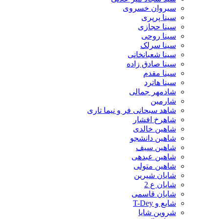
سیروان خسروی
سینا پرپری
سینا حجازی
سینا روحی
سینا سرلک
سینا شعبانخانی
سینا صادق زاده
سینا مقدم
سینا هاترد
شادمهر جمالی
شارمین
شاهد سبحانی فر و نیما تاری
شاهرخ افشار
شاهین خالدی
شاهین دانشجو
شاهین سیف
شاهین عبدهی
شاهین متولی
شایان شیرین
شایان ع 2
شایان قاسمی
شایع و T-Dey
شروین شایا