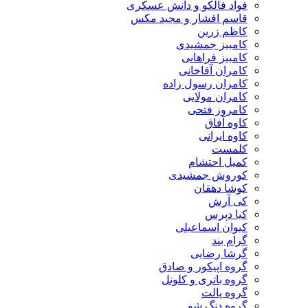
فواد فالکو و دانش عسکری
قاسم افشار و مجید مکس
کاظم زرین
کامبیز جمشیدی
کامبیز فراهانی
کامران آقاخانی
کامران رسول زاده
کامران مولایی
کامروز فتحی
کاوه آفاق
کاوه ایرانی
کلمست
کمیل احتشام
کوروش جمشیدی
کوشا دهقان
کی آرش
کیا دپرس
کیوان اسماعیلی
گرام بند
گرشا رضایی
گروه اپیکور و صادق
گروه باتری و کلونل
گروه پالت
گروه دنگ شو