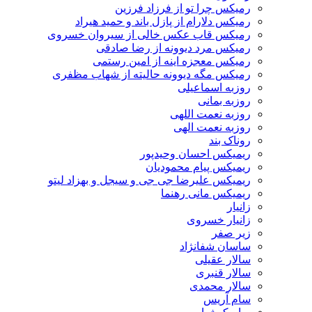
رمیکس چرا تو از فرزاد فرزین
رمیکس دلارام از پازل باند و حمید هیراد
رمیکس قاب عکس خالی از سیروان خسروی
رمیکس مرد دیوونه از رضا صادقی
رمیکس معجزه اینه از امین رستمی
رمیکس مگه دیوونه حالیته از شهاب مظفری
روزبه اسماعیلی
روزبه بمانی
روزبه نعمت اللهی
روزبه نعمت الهی
روناک بند
ریمیکس احسان وحیدپور
ریمیکس پیام محمودیان
ریمیکس علیرضا جی جی و سیجل و بهزاد لیتو
ریمیکس مانی رهنما
زانیار
زانیار خسروی
زیر صفر
ساسان شفانژاد
سالار عقیلی
سالار قنبری
سالار محمدی
سام آریس