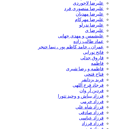
علیرضا لاجوردی
علیرضا منصوری فرد
علیرضا مهدیان
علیرضا مهرکام
علیرضا ندرلو
علیرضا ی
علیشمس و مهدی جهانی
عماد طالب زاده
عمران ، حامد کاظم پور ، نیما حنجر
فاتح نورایی
فاروق جدلی
فاطمه
فاطمه و رضا شیری
فتاح فتحی
فربد یزدانفر
فرجاد فرج اللهی
فردین آر وان
فرزاد بیباش و وحید تتورا
فرزاد خرمی
فرزاد شاه علی
فرزاد صادقی
فرزاد عباسی
فرزاد فرزاد
فرزاد فرزین