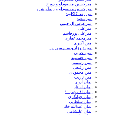
امیرحسین مقصودلو و دوزخ
امیرحسین مقصودلو و رضا پیشرو
امیررضا کاکاوند
امیرسعید
امیرعباس آل حبیب
امیرعلی
امیرعلی پورقاسم
امیرمحمد غفاری
امین اکبری
امین تیرزاد و سام سهراب
امین حبیبی
امین حسنوند
امین رستمی
امین رفیعی
امین محمودی
امین ناریت
ایمان آذری
ایمان استار
ایمان اف جی ۱۰
ایمان جهانگری
ایمان سلطانی
ایمان عبدالله خانی
ایمان علیشاهی