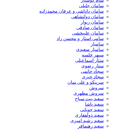
سام کوشیار
سامان جلیلی
سامان داداشی و عرفان محمدزاده
سامان دولتشاهی
سامان زیوار
سامان صادقی
سامان علیبخشی
سامی استار و محسن راد
سامیار
سامیار سعیدی
سپهر خلسه
ستار اسماعیلی
ستار رضوی
سجاد حاتمی
سجاد خیری
سرپیکو و علی سان
سروش
سروش مظهری
سعید بیت سیاح
سعید پاشا
سعید چوپانی
سعید ذولفقاری
سعید رشید امیری
سعید رهنمافر