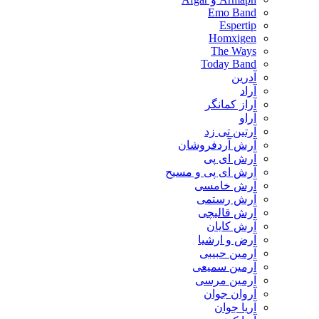
Emo Band
Espertip
Homxigen
The Ways
Today Band
آدرین
آراد
آراز کمانگر
آراو
آرتین تی زد
آرش آردفروشان
آرش ای پی
آرش ای پی و مسیح
آرش خامسی
آرش رستمی
آرش قالیچی
آرش کایان
​آرض و ارشیا
آرمین حبیبی
آرمین سمیعی
آرمین مرسی
آروان جوان
آریا جوان