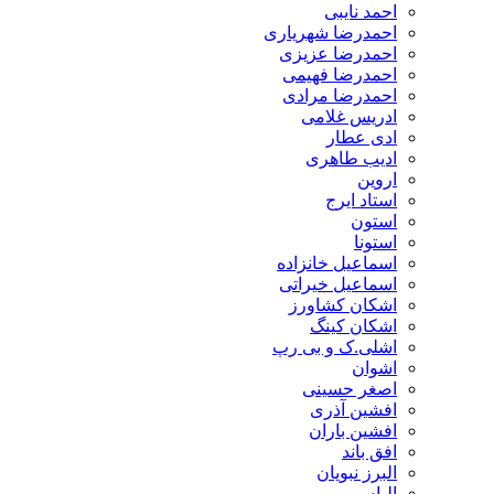
احمد نایبی
احمدرضا شهریاری
احمدرضا عزیزی
احمدرضا فهیمی
احمدرضا مرادی
ادریس غلامی
ادی عطار
ادیب طاهری
اروین
استاد ایرج
استون
استونا
اسماعیل خانزاده
اسماعیل خیراتی
اشکان کشاورز
اشکان کینگ
اشلی.ک و بی رپ
اشوان
اصغر حسینی
افشین آذری
افشین باران
افق باند
البرز نبویان
الیاس