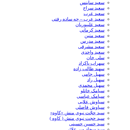
سعید ساینس
سعید سراج
سعید عرب
سعید عرب – چه ساده رفتی
سعید علیپوریان
سعید کرمانی
سعید متین
سعید مدرس
سعید مشرقی
سعید واحدی
سلی خان
سهراب پاکزاد
سهند طالب زاده
سهیل جامی
سهیل راد
سهیل محمدی
سیامک خانلو
سیامک عباسی
سیاوش علایی
سیاوش فاضلی
سید حجّت نبوی منش «کاوه»
سید حجت نبوی منش ( کاوه )
سید حسین حسینى
سید سجاد میر علائی