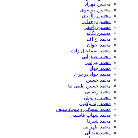
محسن مهراد
محسن موسوی
محسن والهیان
محسن وجدانی
محسن یاحقی
محسن یگانه
محمد اچ اف
محمد اخوان
محمد اسماعیل زاده
محمد اصفهانی
محمد بهرامی
محمد جواد
محمد جواد درجزی
محمد حسین
محمد حسین طیبی نیا
محمد رضایی
محمد زرنوش
محمد زند وکیلی
محمد شعبانی و سجاد سیف
محمد شهاب قاسمی
​محمد شیردل
محمد ظهرابی
محمد عبدالی