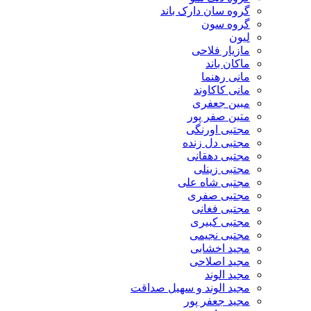
گروه سان دارک باند
گروه سون
لیون
مازیار فلاحی
ماکان باند
مانی رهنما
مانی کاکاوند
مبین جعفری
متین صفر پور
مجتبی اورنگی
مجتبی دل زنده
مجتبی دهقانی
مجتبی زینلی
مجتبی شاه علی
مجتبی صفری
مجتبی فغانی
مجتبی کبیری
مجتبی نجیمی
مجید اخشابی
مجید اصلاحی
مجید الوند‎
مجید الوند و سهیل صداقت
مجید جعفر پور