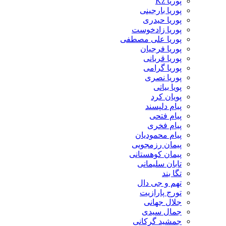
پوریا Kz
پوریا بارجینی
پوریا حیدری
پوریا زادخوست
پوریا علی مصطفی
پوریا فرجیان
پوریا قربانی
پوریا گرامی
پوریا نصری
پویا بیاتی
پویان کرد
پیام دلپسند
پیام فتحی
پیام فخری
پیام محمودیان
پیمان رزمجویی
پیمان کوهستانی
تابان سلیمانی
تگا بند
تهم و جی دال
تورج پارازیت
جلال جهانی
جمال سیدی
جمشید گرکانی