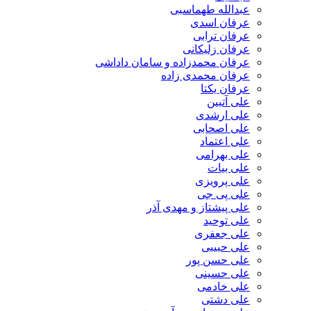
عبدالله طهماسبی‎
عرفان اسدی
عرفان ترابی
عرفان زلیکانی
عرفان محمدزاده و سامان داداشی
عرفان محمدی زاده
عرفان یکتا
علی آتبین
علی ارشدی
علی اصحابی
علی اعتماد
علی بهرامی
علی بیات
علی پرویزی
علی پی جی
علی پیشتاز و مهدی آذر
علی توحید
علی جعفری
علی حبیبی
علی حسن پور
علی حسینی
علی خادمی
علی دشتی