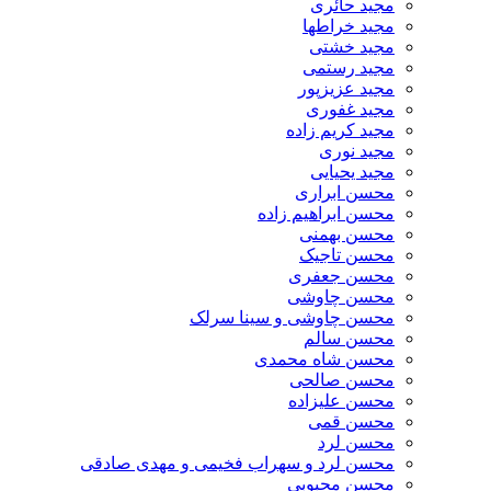
مجید حائری
مجید خراطها
مجید خشتی
مجید رستمی
مجید عزیزپور
مجید غفوری
مجید کریم زاده
مجید نوری
مجید یحیایی
محسن ابراری
محسن ابراهیم زاده
محسن بهمنی
محسن تاجیک
محسن جعفری
محسن چاوشی
محسن چاوشی و سینا سرلک
محسن سالم
محسن شاه محمدی
محسن صالحی
محسن علیزاده
محسن قمی
محسن لرد
محسن لرد و سهراب فخیمی و مهدی صادقی
محسن محبوبی