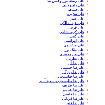
علی رمضانپور و آمین بند
علی زند وکیلی
علی سپاهی
علی ستوده
علی صدر
علی عبدالمالکی
علی قریبی
علی کرمانشاهی
علی گنجی
علی لهراسبی
علی مرتضوی
علی ملک پور
علی میرمحمدی
علی نظریان
علیرضا آذر
علیرضا حسینی
علیرضا روزگار
علیرضا طلیسچی
علیرضا طلیسچی و سعید آتانی
علیرضا ظریف
علیرضا عباسی
علیرضا قاضی
علیرضا قربانی
علیرضا قنبر