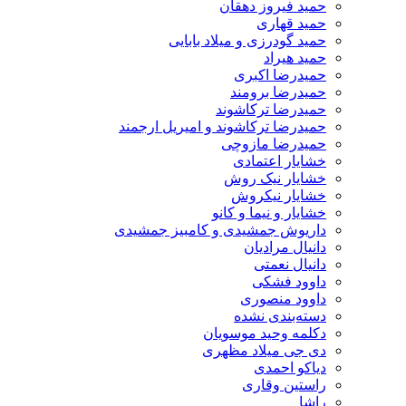
حمید فیروز دهقان
حمید قهاری
حمید گودرزی و میلاد بابایی
حمید هیراد
حمیدرضا اکبری
حمیدرضا برومند
حمیدرضا ترکاشوند
حمیدرضا ترکاشوند و امیریل ارجمند
حمیدرضا مازوچی
خشایار اعتمادی
خشایار نیک روش
خشایار نیکروش
خشایار و نیما و کانو
داریوش جمشیدی و کامبیز جمشیدی
دانیال مرادیان
دانیال نعمتی
داوود فشکی
داوود منصوری
دسته‌بندی نشده
دکلمه وحید موسویان
دی جی میلاد مظهری
دیاکو احمدی
راستین وقاری
راشا