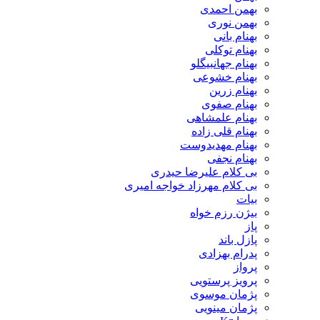
بهمن احمدی
بهمن نوری
بهنام بانی
بهنام توکلی
بهنام جهانبیگلو
بهنام خشوعی
بهنام زرین
بهنام صفوی
بهنام علمشاهی
بهنام قلی زاده
بهنام مهدیدوست
بهنام نجفی
بی کلام علیرضا حیدری
بی کلام مهرزاد خواجه امیری
بیات
بیژن رزم خواه
پاز
پازل باند
پدرام بهزادی
پرواز
پرویز پرستویی
پژمان موسوی
پژمان مینویی