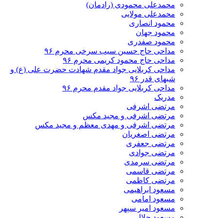
محمدعلی محمودی (رادمان)
محمدعلی مولایی
محمود انصاری
محمود جهان
محمود صفدری
مداحی حاج حسین سیب سرخی محرم ۹۶
مداحی حاج محمود کریمی محرم ۹۶
مداحی کربلایی جواد مقدم شهادت حضرت علی (ع) و
شبهای قدر ۹۶
مداحی کربلایی جواد مقدم محرم ۹۶
مدریک
مرتضی اشرفی
مرتضی اشرفی و مجید مکس
مرتضی اشرفی و مهدی معظم و مجید مکس
مرتضی اصغریان
مرتضی جعفری
مرتضی جوادی
مرتضی سرمدی
مرتضی قاسمی
مرتضی کاظمی
مسعود ابراهیمی
مسعود امامی
مسعود امیر سپهر
مسعود جلالی