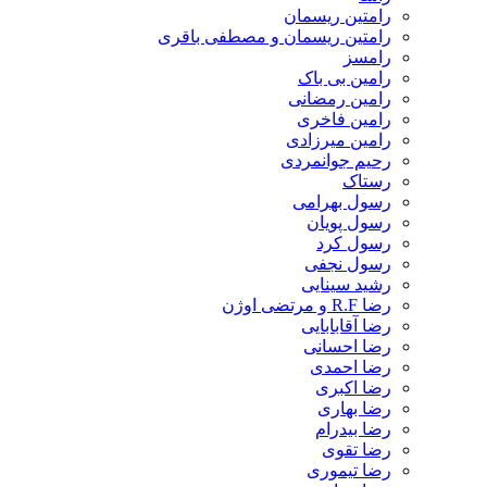
رامتین ریسمان
رامتین ریسمان و مصطفی باقری
رامسز
رامین بی باک
رامین رمضانی
رامین فاخری
رامین میرزادی
رحیم جوانمردی
رستاک
رسول بهرامی
رسول پویان
رسول کرد
رسول نجفی
رشید سینایی
رضا R.F و مرتضی اوژن
رضا آقابابایی
رضا احسانی
رضا احمدی
رضا اکبری
رضا بهاری
رضا بیدرام
رضا تقوی
رضا تیموری