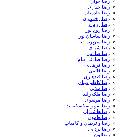
رضا جوان
رضا چناری
رضا خادمیان
رضا رخساری
رضا رزم آرا
رضا روح پور
رضا ساسان پور
رضا سرپرست
رضا شیری
رضا صادقی
رضا صادقی بنام
رضا فرهادی
رضا قائمی
رضا قندهاری
رضا کاظم دینان
رضا ملایی
رضا ملک زاده
رضا موسوی
رضا نمو و سکسکه بند
رضا هاشمیان
رضا هامون
رضا و نریمان و کامیاب
رضا یزدانی
رضالون