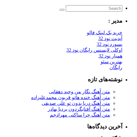
مدیر :
خرید بک لینک فالو
آپدیت نود 32
پسورد نود 32
اوکلی لایسنس رایگان نود 32
همیار نود 32
بهترین سئو
رایگان
نوشته‌های تازه
متن آهنگ نگار من وحید دهقانی
متن آهنگ خنده هاتو قربون محمدعلیزاده
متن آهنگ دریا بدون تو علی صدیقی
متن آهنگ آفتابگردون بردیا بهادر
متن آهنگ چرا ساکتی مهرادجم
آخرین دیدگاه‌ها