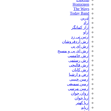
Homxigen
The Ways
Today Band
آدرین
آراد
آراز کمانگر
آراو
آرتین تی زد
آرش آردفروشان
آرش ای پی
آرش ای پی و مسیح
آرش خامسی
آرش رستمی
آرش قالیچی
آرش کایان
​آرض و ارشیا
آرمین حبیبی
آرمین سمیعی
آرمین مرسی
آروان جوان
آریا جوان
آریا کهتر
آریابد