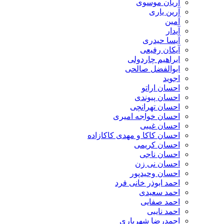
آریان موسوی
آرین یاری
آمین
آیدار
آیسا حیدری
آیکان رفیعی
ابراهیم چاردولی
ابوالفضل صالحی
اجوید
احسان اراتو
احسان پیوندی
احسان تهرانچی
احسان خواجه امیری
احسان غیبی
احسان کاکا و مهدی کاکازاده
احسان کریمی
احسان ناجی
احسان نی زن
احسان وحیدپور
احمد ابوذر خانی فرد
احمد سعیدی
احمد صفایی
احمد نایبی
احمدرضا شهریاری