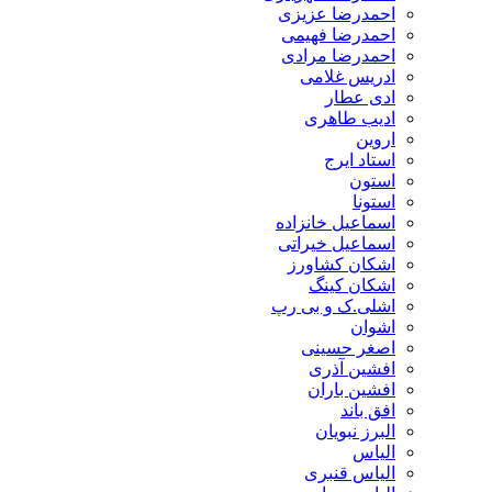
احمدرضا عزیزی
احمدرضا فهیمی
احمدرضا مرادی
ادریس غلامی
ادی عطار
ادیب طاهری
اروین
استاد ایرج
استون
استونا
اسماعیل خانزاده
اسماعیل خیراتی
اشکان کشاورز
اشکان کینگ
اشلی.ک و بی رپ
اشوان
اصغر حسینی
افشین آذری
افشین باران
افق باند
البرز نبویان
الیاس
الیاس قنبرى