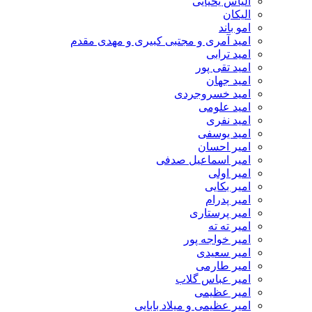
الیاس یحیایی
الیکان
امو باند
امید آمری و مجتبی کبیری و مهدى مقدم
امید ترابی
امید تقی پور
امید جهان
امید خسروجردی
امید علومی
امید نفری
امید یوسفی
امیر احسان
امیر اسماعیل صدفی
امیر اولی
امیر بکایی
امیر پدرام
امیر پرستاری
امیر ته ته
امیر خواجه پور
امیر سعیدی
امیر طارمی
امیر عباس گلاب
امیر عظیمی
امیر عظیمی و میلاد بابایی