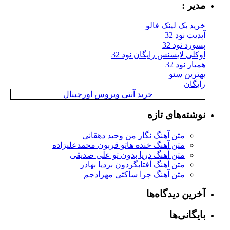
مدیر :
خرید بک لینک فالو
آپدیت نود 32
پسورد نود 32
اوکلی لایسنس رایگان نود 32
همیار نود 32
بهترین سئو
رایگان
خرید آنتی ویروس اورجینال
نوشته‌های تازه
متن آهنگ نگار من وحید دهقانی
متن آهنگ خنده هاتو قربون محمدعلیزاده
متن آهنگ دریا بدون تو علی صدیقی
متن آهنگ آفتابگردون بردیا بهادر
متن آهنگ چرا ساکتی مهرادجم
آخرین دیدگاه‌ها
بایگانی‌ها