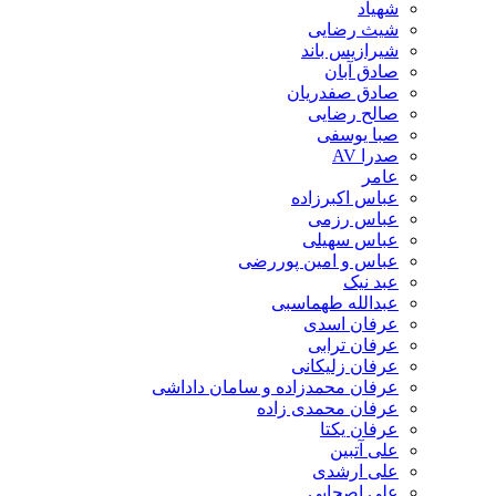
شهیاد
شیث رضایی
شیرازیس باند
صادق آبان
صادق صفدریان
صالح رضایی
صبا یوسفی
صدرا AV
عامر
عباس اکبرزاده
عباس رزمی
عباس سهیلی
عباس و امین پوررضی
عبد نیک
عبدالله طهماسبی‎
عرفان اسدی
عرفان ترابی
عرفان زلیکانی
عرفان محمدزاده و سامان داداشی
عرفان محمدی زاده
عرفان یکتا
علی آتبین
علی ارشدی
علی اصحابی