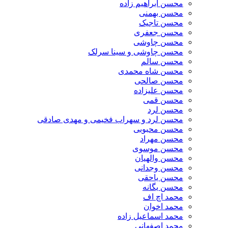
محسن ابراهیم زاده
محسن بهمنی
محسن تاجیک
محسن جعفری
محسن چاوشی
محسن چاوشی و سینا سرلک
محسن سالم
محسن شاه محمدی
محسن صالحی
محسن علیزاده
محسن قمی
محسن لرد
محسن لرد و سهراب فخیمی و مهدی صادقی
محسن محبوبی
محسن مهراد
محسن موسوی
محسن والهیان
محسن وجدانی
محسن یاحقی
محسن یگانه
محمد اچ اف
محمد اخوان
محمد اسماعیل زاده
محمد اصفهانی