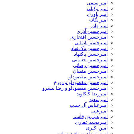
امیر نعیمی
امیر وکیلی
امیر یاوری
امیر یگانه
امیربهادر
امیرحسین آذری
امیرحسین افتخاری
امیرحسین ایمانی
امیرحسین پاک نهاد
امیرحسین پاکنهاد
امیرحسین حسینی
امیرحسین رضائی
امیرحسین متقیان
امیرحسین مقصودلو
امیرحسین مقصودلو و دوزخ
امیرحسین مقصودلو و رضا پیشرو
امیررضا کاکاوند
امیرسعید
امیرعباس آل حبیب
امیرعلی
امیرعلی پورقاسم
امیرمحمد غفاری
امین اکبری
امین تیرزاد و سام سهراب