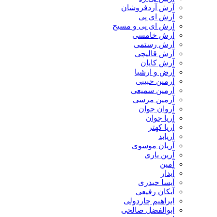
آرش آردفروشان
آرش ای پی
آرش ای پی و مسیح
آرش خامسی
آرش رستمی
آرش قالیچی
آرش کایان
​آرض و ارشیا
آرمین حبیبی
آرمین سمیعی
آرمین مرسی
آروان جوان
آریا جوان
آریا کهتر
آریابد
آریان موسوی
آرین یاری
آمین
آیدار
آیسا حیدری
آیکان رفیعی
ابراهیم چاردولی
ابوالفضل صالحی