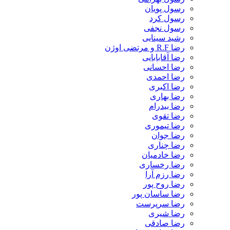
رسول پویان
رسول کرد
رسول نجفی
رشید سینایی
رضا R.F و مرتضی اوژن
رضا آقابابایی
رضا احسانی
رضا احمدی
رضا اکبری
رضا بهاری
رضا بیدرام
رضا تقوی
رضا تیموری
رضا جوان
رضا چناری
رضا خادمیان
رضا رخساری
رضا رزم آرا
رضا روح پور
رضا ساسان پور
رضا سرپرست
رضا شیری
رضا صادقی