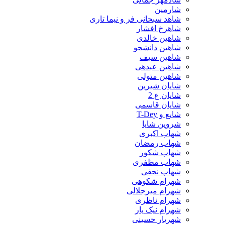
شارمین
شاهد سبحانی فر و نیما تاری
شاهرخ افشار
شاهین خالدی
شاهین دانشجو
شاهین سیف
شاهین عبدهی
شاهین متولی
شایان شیرین
شایان ع 2
شایان قاسمی
شایع و T-Dey
شروین شایا
شهاب اکبری
شهاب رمضان
شهاب شکور
شهاب مظفری
شهاب نجفی
شهرام شکوهی
شهرام میرجلالی
شهرام ناظری
شهرام نیک یار
شهریار حسینی