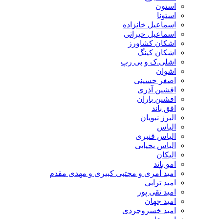
استون
استونا
اسماعیل خانزاده
اسماعیل خیراتی
اشکان کشاورز
اشکان کینگ
اشلی.ک و بی رپ
اشوان
اصغر حسینی
افشین آذری
افشین باران
افق باند
البرز نبویان
الیاس
الیاس قنبرى
الیاس یحیایی
الیکان
امو باند
امید آمری و مجتبی کبیری و مهدى مقدم
امید ترابی
امید تقی پور
امید جهان
امید خسروجردی