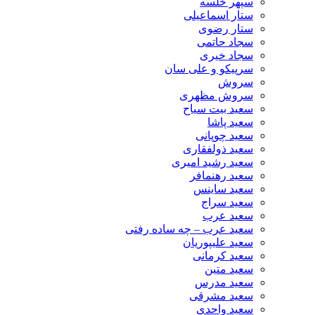
سپهر خلسه
ستار اسماعیلی
ستار رضوی
سجاد حاتمی
سجاد خیری
سرپیکو و علی سان
سروش
سروش مظهری
سعید بیت سیاح
سعید پاشا
سعید چوپانی
سعید ذولفقاری
سعید رشید امیری
سعید رهنمافر
سعید ساینس
سعید سراج
سعید عرب
سعید عرب – چه ساده رفتی
سعید علیپوریان
سعید کرمانی
سعید متین
سعید مدرس
سعید مشرقی
سعید واحدی