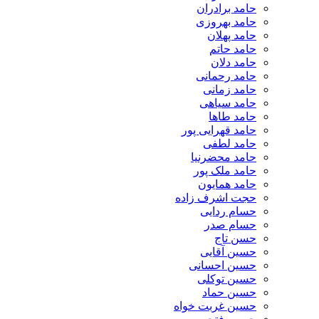
حامد برادران
حامد بهروزی
حامد پهلان
حامد حاتم
حامد دلان
حامد رحمانی
حامد زمانی
حامد سیاهی
حامد طاها
حامد قهرایی پور
حامد لطفی
حامد محضرنیا
حامد ملک پور
حامد همایون
حجت اشرف زاده
حسام ردایی
حسام صدر
حسن تاج
حسین آقایی
حسین احسانی
حسین توکلی
حسین حماد
حسین غربت خواه