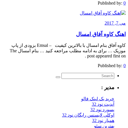
Published by:
0
می 7, 2017
اهنگ کاوه آفاق امسال
کاوه آفاق بنام امسال با بالاترین کیفیت – Emsal بزودی از پاپ
موزیک … برای به ادامه مطلب مراجعه کنید … بنام امسال The
post appeared first on .
Published by:
0
مدیر :
خرید بک لینک فالو
آپدیت نود 32
پسورد نود 32
اوکلی لایسنس رایگان نود 32
همیار نود 32
بهترین سئو