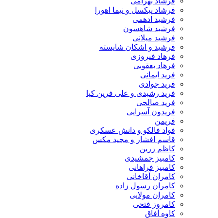
فرشاد بهرامی
فرشاد پیکسل و نیما اهورا
فرشید ادهمی
فرشید شاهسون
فرشید میلانی
فرشید و اشکان شایسته
فرهاد فیروزی
فرهاد یعقوبی
فرید ایمانی
فرید جوادی
فرید رشیدی و علی فرین کیا
فرید صالحی
فریدون آسرایی
فریمن
فواد فالکو و دانش عسکری
قاسم افشار و مجید مکس
کاظم زرین
کامبیز جمشیدی
کامبیز فراهانی
کامران آقاخانی
کامران رسول زاده
کامران مولایی
کامروز فتحی
کاوه آفاق