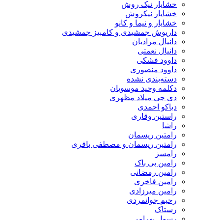
خشایار نیک روش
خشایار نیکروش
خشایار و نیما و کانو
داریوش جمشیدی و کامبیز جمشیدی
دانیال مرادیان
دانیال نعمتی
داوود فشکی
داوود منصوری
دسته‌بندی نشده
دکلمه وحید موسویان
دی جی میلاد مظهری
دیاکو احمدی
راستین وقاری
راشا
رامتین ریسمان
رامتین ریسمان و مصطفی باقری
رامسز
رامین بی باک
رامین رمضانی
رامین فاخری
رامین میرزادی
رحیم جوانمردی
رستاک
رسول بهرامی