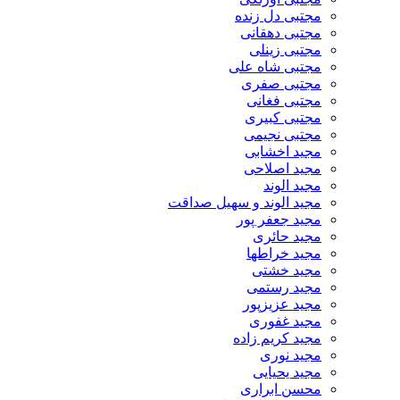
مجتبی دل زنده
مجتبی دهقانی
مجتبی زینلی
مجتبی شاه علی
مجتبی صفری
مجتبی فغانی
مجتبی کبیری
مجتبی نجیمی
مجید اخشابی
مجید اصلاحی
مجید الوند‎
مجید الوند و سهیل صداقت
مجید جعفر پور
مجید حائری
مجید خراطها
مجید خشتی
مجید رستمی
مجید عزیزپور
مجید غفوری
مجید کریم زاده
مجید نوری
مجید یحیایی
محسن ابراری