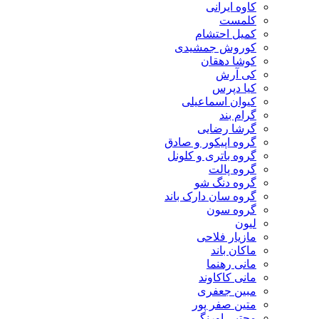
کاوه ایرانی
کلمست
کمیل احتشام
کوروش جمشیدی
کوشا دهقان
کی آرش
کیا دپرس
کیوان اسماعیلی
گرام بند
گرشا رضایی
گروه اپیکور و صادق
گروه باتری و کلونل
گروه پالت
گروه دنگ شو
گروه سان دارک باند
گروه سون
لیون
مازیار فلاحی
ماکان باند
مانی رهنما
مانی کاکاوند
مبین جعفری
متین صفر پور
مجتبی اورنگی