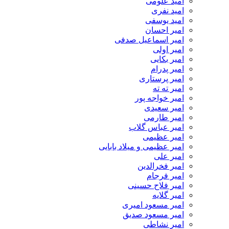
امید علومی
امید نفری
امید یوسفی
امیر احسان
امیر اسماعیل صدفی
امیر اولی
امیر بکایی
امیر پدرام
امیر پرستاری
امیر ته ته
امیر خواجه پور
امیر سعیدی
امیر طارمی
امیر عباس گلاب
امیر عظیمی
امیر عظیمی و میلاد بابایی
امیر علی
امیر فخرالدین
امیر فرجام
امیر فلاح حسینی
امیر گلایه
امیر مسعود امیری
امیر مسعود صدیق
امیر نشاطی