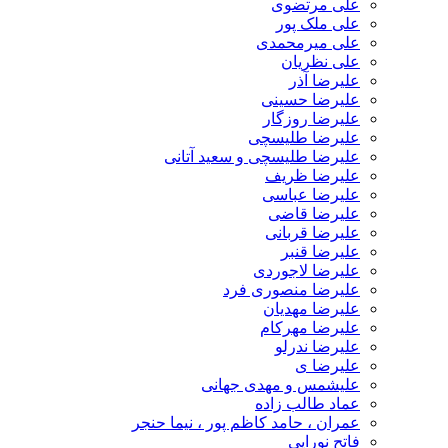
علی مرتضوی
علی ملک پور
علی میرمحمدی
علی نظریان
علیرضا آذر
علیرضا حسینی
علیرضا روزگار
علیرضا طلیسچی
علیرضا طلیسچی و سعید آتانی
علیرضا ظریف
علیرضا عباسی
علیرضا قاضی
علیرضا قربانی
علیرضا قنبر
علیرضا لاجوردی
علیرضا منصوری فرد
علیرضا مهدیان
علیرضا مهرکام
علیرضا ندرلو
علیرضا ی
علیشمس و مهدی جهانی
عماد طالب زاده
عمران ، حامد کاظم پور ، نیما حنجر
فاتح نورایی