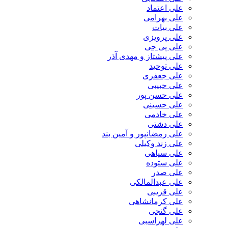
علی اعتماد
علی بهرامی
علی بیات
علی پرویزی
علی پی جی
علی پیشتاز و مهدی آذر
علی توحید
علی جعفری
علی حبیبی
علی حسن پور
علی حسینی
علی خادمی
علی دشتی
علی رمضانپور و آمین بند
علی زند وکیلی
علی سپاهی
علی ستوده
علی صدر
علی عبدالمالکی
علی قریبی
علی کرمانشاهی
علی گنجی
علی لهراسبی