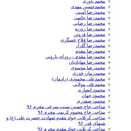
محمد یاوری
محمدحسین مهدی
محمدرضا امینی
محمدرضا حاتمی
محمدرضا رضایی
محمدرضا روزبه
محمدرضا فروتن
محمدرضا فلاح عسگری
محمدرضا گلزار
محمدرضا مقدم
محمدرضا مقدم – روزای بارونی
محمدرضا مهابادیان
محمدرضا موسوی
محمدزمان خدری
محمدعلی محمودی (رادمان)
محمدعلی مولایی
محمود انصاری
محمود جهان
محمود صفدری
مداحی حاج حسین سیب سرخی محرم ۹۶
مداحی حاج محمود کریمی محرم ۹۶
مداحی کربلایی جواد مقدم شهادت حضرت علی (ع) و
شبهای قدر ۹۶
مداحی کربلایی جواد مقدم محرم ۹۶