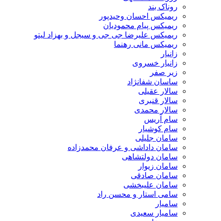
روناک بند
ریمیکس احسان وحیدپور
ریمیکس پیام محمودیان
ریمیکس علیرضا جی جی و سیجل و بهزاد لیتو
ریمیکس مانی رهنما
زانیار
زانیار خسروی
زیر صفر
ساسان شفانژاد
سالار عقیلی
سالار قنبری
سالار محمدی
سام آریس
سام کوشیار
سامان جلیلی
سامان داداشی و عرفان محمدزاده
سامان دولتشاهی
سامان زیوار
سامان صادقی
سامان علیبخشی
سامی استار و محسن راد
سامیار
سامیار سعیدی