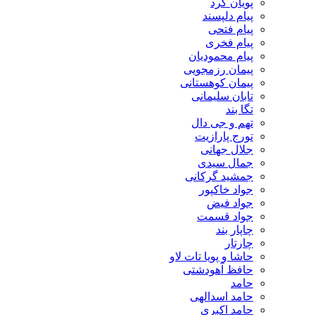
پویان کرد
پیام دلپسند
پیام فتحی
پیام فخری
پیام محمودیان
پیمان رزمجویی
پیمان کوهستانی
تابان سلیمانی
تگا بند
تهم و جی دال
تورج پارازیت
جلال جهانی
جمال سیدی
جمشید گرکانی
جواد خاکپور
جواد فیض
جواد قسمت
چاپار بند
چارتار
حاشا و پویا تات لاو
حافظ آهودشتی
حامد
حامد اسدالهی
حامد اکبری