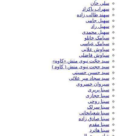
سلی خان
سهراب پاکزاد
سهند طالب زاده
سهیل جامی
سهیل راد
سهیل محمدی
سیامک خانلو
سیامک عباسی
سیاوش علایی
سیاوش فاضلی
سید حجّت نبوی منش «کاوه»
سید حجت نبوی منش ( کاوه )
سید حسین حسینى
سید سجاد میر علائی
سیروان خسروی
سینا پرپری
سینا حجازی
سینا روحی
سینا سرلک
سینا شعبانخانی
سینا صادق زاده
سینا مقدم
سینا هاترد
شادمهر جمالی