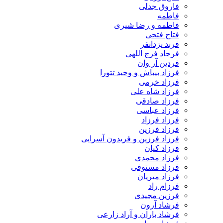
فاروق جدلی
فاطمه
فاطمه و رضا شیری
فتاح فتحی
فربد یزدانفر
فرجاد فرج اللهی
فردین آر وان
فرزاد بیباش و وحید تتورا
فرزاد خرمی
فرزاد شاه علی
فرزاد صادقی
فرزاد عباسی
فرزاد فرزاد
فرزاد فرزین
فرزاد فرزین و فریدون آسرایی
فرزاد کیان
فرزاد محمدی
فرزاد مستوفی
فرزاد میریان
فرزام راد
فرزین مجیدی
فرشاد آرون
فرشاد باران و آراد زارعی