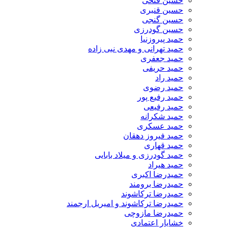
حسین فتحی
حسین قنبری
حسین گنجی
حسین گودرزی
حمید پیروزنیا
حمید تهرانی و مهدی نبی زاده
حمید جعفری
حمید حریفی
حمید راد
حمید رضوی
حمید رفیع پور
حمید رفیعی
حمید شکرانه
حمید عسکری
حمید فیروز دهقان
حمید قهاری
حمید گودرزی و میلاد بابایی
حمید هیراد
حمیدرضا اکبری
حمیدرضا برومند
حمیدرضا ترکاشوند
حمیدرضا ترکاشوند و امیریل ارجمند
حمیدرضا مازوچی
خشایار اعتمادی