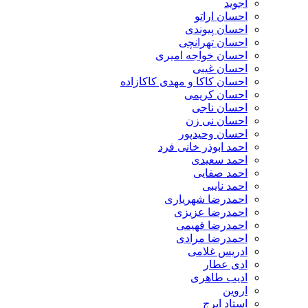
اجوید
احسان اراتو
احسان پیوندی
احسان تهرانچی
احسان خواجه امیری
احسان غیبی
احسان کاکا و مهدی کاکازاده
احسان کریمی
احسان ناجی
احسان نی زن
احسان وحیدپور
احمد ابوذر خانی فرد
احمد سعیدی
احمد صفایی
احمد نایبی
احمدرضا شهریاری
احمدرضا عزیزی
احمدرضا فهیمی
احمدرضا مرادی
ادریس غلامی
ادی عطار
ادیب طاهری
اروین
استاد ایرج