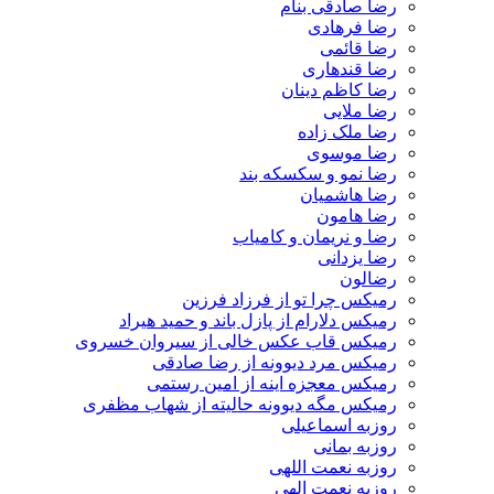
رضا صادقی بنام
رضا فرهادی
رضا قائمی
رضا قندهاری
رضا کاظم دینان
رضا ملایی
رضا ملک زاده
رضا موسوی
رضا نمو و سکسکه بند
رضا هاشمیان
رضا هامون
رضا و نریمان و کامیاب
رضا یزدانی
رضالون
رمیکس چرا تو از فرزاد فرزین
رمیکس دلارام از پازل باند و حمید هیراد
رمیکس قاب عکس خالی از سیروان خسروی
رمیکس مرد دیوونه از رضا صادقی
رمیکس معجزه اینه از امین رستمی
رمیکس مگه دیوونه حالیته از شهاب مظفری
روزبه اسماعیلی
روزبه بمانی
روزبه نعمت اللهی
روزبه نعمت الهی