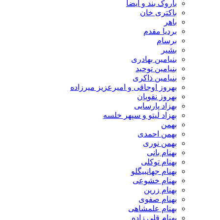
باروک بند و ایضا
باکتری خان
باهر
بردیا مقدم
برسام
بشیر
بنیامین بهادری
بنیامین توحید
بنیامین ذاکری
بهروز اوجاقی و امیرعزیز میرزاده
بهروز نقویان
بهزاد پارسایی
بهزاد لیتو و سپهر خلسه
بهمن
بهمن احمدی
بهمن نوری
بهنام بانی
بهنام توکلی
بهنام جهانبیگلو
بهنام خشوعی
بهنام زرین
بهنام صفوی
بهنام علمشاهی
بهنام قلی زاده