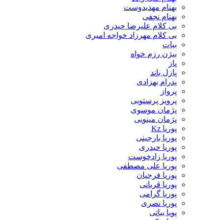
بهنام مهدیدوست
بهنام نجفی
بی کلام علیرضا حیدری
بی کلام مهرزاد خواجه امیری
بیات
بیژن رزم خواه
پاز
پازل باند
پدرام بهزادی
پرواز
پرویز پرستویی
پژمان موسوی
پژمان مینویی
پوریا Kz
پوریا بارجینی
پوریا حیدری
پوریا زادخوست
پوریا علی مصطفی
پوریا فرجیان
پوریا قربانی
پوریا گرامی
پوریا نصری
پویا بیاتی