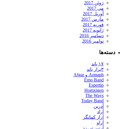
ژوئن 2017
می 2017
آوریل 2017
مارس 2017
فوریه 2017
ژانویه 2017
دسامبر 2016
نوامبر 2016
دسته‌ها
۱۷ باند
۳برار باند
Armaph و Afgar
Emo Band
Espertip
Homxigen
The Ways
Today Band
آدرین
آراد
آراز کمانگر
آراو
آرتین تی زد