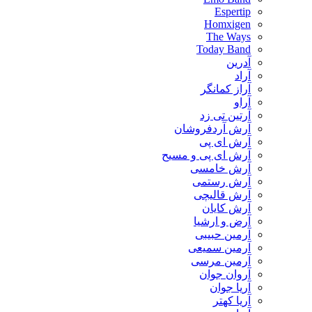
Espertip
Homxigen
The Ways
Today Band
آدرین
آراد
آراز کمانگر
آراو
آرتین تی زد
آرش آردفروشان
آرش ای پی
آرش ای پی و مسیح
آرش خامسی
آرش رستمی
آرش قالیچی
آرش کایان
​آرض و ارشیا
آرمین حبیبی
آرمین سمیعی
آرمین مرسی
آروان جوان
آریا جوان
آریا کهتر