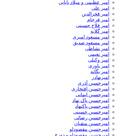
امیر عظیمی و میلاد بابایی
امیر علی
امیر فخرالدین
امیر فرجام
امیر فلاح حسینی
امیر گلایه
امیر مسعود امیری
امیر مسعود صدیق
امیر نشاطی
امیر نعیمی
امیر وکیلی
امیر یاوری
امیر یگانه
امیربهادر
امیرحسین آذری
امیرحسین افتخاری
امیرحسین ایمانی
امیرحسین پاک نهاد
امیرحسین پاکنهاد
امیرحسین حسینی
امیرحسین رضائی
امیرحسین متقیان
امیرحسین مقصودلو
امیرحسین مقصودلو و دوزخ