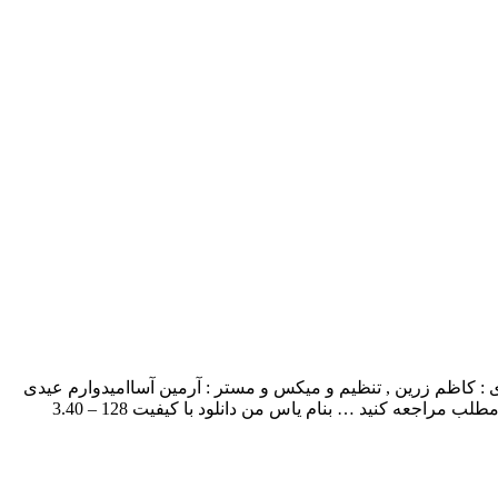
 با بالاترین کیفیت – Yase Man ترانه و ملودی : کاظم زرین , تنظیم و میکس و مستر : آرمین آساامیدوارم عیدی
خوبی برای علاقمندان به موسیقی باشه عیدتون مبارک برای به ادامه مطلب مراجعه کنید … بنام یاس من دانلود با کیفیت 128 – 3.40