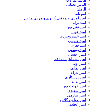
الیاس یحیایی
الیکان
امو باند
امید آمری و مجتبی کبیری و مهدى مقدم
امید ترابی
امید تقی پور
امید جهان
امید خسروجردی
امید علومی
امید نفری
امید یوسفی
امیر احسان
امیر اسماعیل صدفی
امیر اولی
امیر بکایی
امیر پدرام
امیر پرستاری
امیر ته ته
امیر خواجه پور
امیر سعیدی
امیر طارمی
امیر عباس گلاب
امیر عظیمی