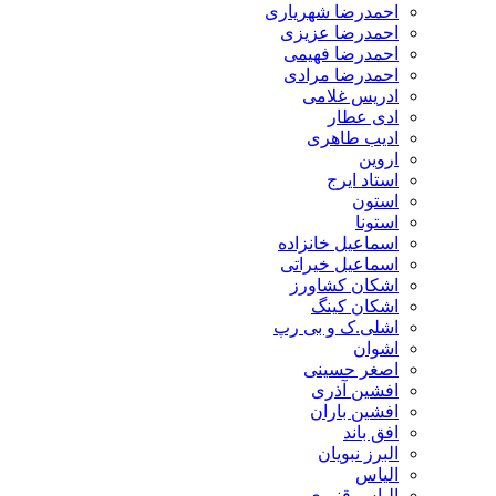
احمدرضا شهریاری
احمدرضا عزیزی
احمدرضا فهیمی
احمدرضا مرادی
ادریس غلامی
ادی عطار
ادیب طاهری
اروین
استاد ایرج
استون
استونا
اسماعیل خانزاده
اسماعیل خیراتی
اشکان کشاورز
اشکان کینگ
اشلی.ک و بی رپ
اشوان
اصغر حسینی
افشین آذری
افشین باران
افق باند
البرز نبویان
الیاس
الیاس قنبرى