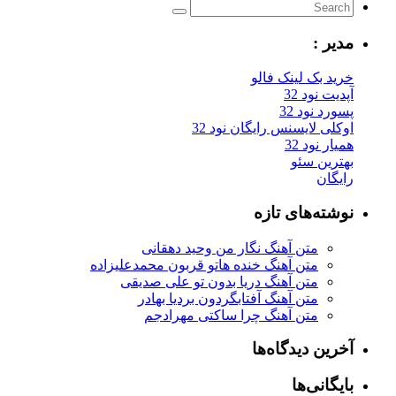
مدیر :
خرید بک لینک فالو
آپدیت نود 32
پسورد نود 32
اوکلی لایسنس رایگان نود 32
همیار نود 32
بهترین سئو
رایگان
نوشته‌های تازه
متن آهنگ نگار من وحید دهقانی
متن آهنگ خنده هاتو قربون محمدعلیزاده
متن آهنگ دریا بدون تو علی صدیقی
متن آهنگ آفتابگردون بردیا بهادر
متن آهنگ چرا ساکتی مهرادجم
آخرین دیدگاه‌ها
بایگانی‌ها