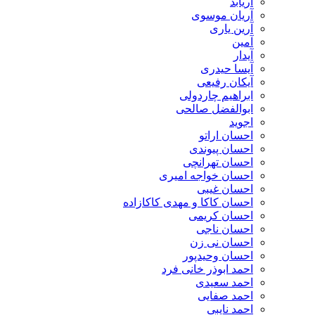
آریابد
آریان موسوی
آرین یاری
آمین
آیدار
آیسا حیدری
آیکان رفیعی
ابراهیم چاردولی
ابوالفضل صالحی
اجوید
احسان اراتو
احسان پیوندی
احسان تهرانچی
احسان خواجه امیری
احسان غیبی
احسان کاکا و مهدی کاکازاده
احسان کریمی
احسان ناجی
احسان نی زن
احسان وحیدپور
احمد ابوذر خانی فرد
احمد سعیدی
احمد صفایی
احمد نایبی