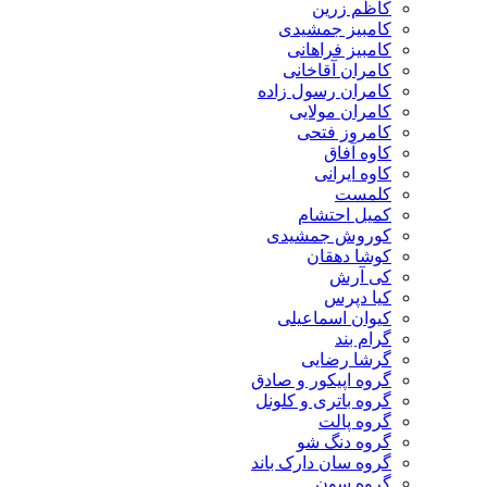
کاظم زرین
کامبیز جمشیدی
کامبیز فراهانی
کامران آقاخانی
کامران رسول زاده
کامران مولایی
کامروز فتحی
کاوه آفاق
کاوه ایرانی
کلمست
کمیل احتشام
کوروش جمشیدی
کوشا دهقان
کی آرش
کیا دپرس
کیوان اسماعیلی
گرام بند
گرشا رضایی
گروه اپیکور و صادق
گروه باتری و کلونل
گروه پالت
گروه دنگ شو
گروه سان دارک باند
گروه سون