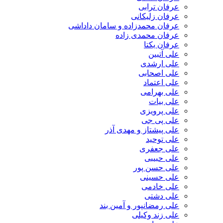
عرفان ترابی
عرفان زلیکانی
عرفان محمدزاده و سامان داداشی
عرفان محمدی زاده
عرفان یکتا
علی آتبین
علی ارشدی
علی اصحابی
علی اعتماد
علی بهرامی
علی بیات
علی پرویزی
علی پی جی
علی پیشتاز و مهدی آذر
علی توحید
علی جعفری
علی حبیبی
علی حسن پور
علی حسینی
علی خادمی
علی دشتی
علی رمضانپور و آمین بند
علی زند وکیلی