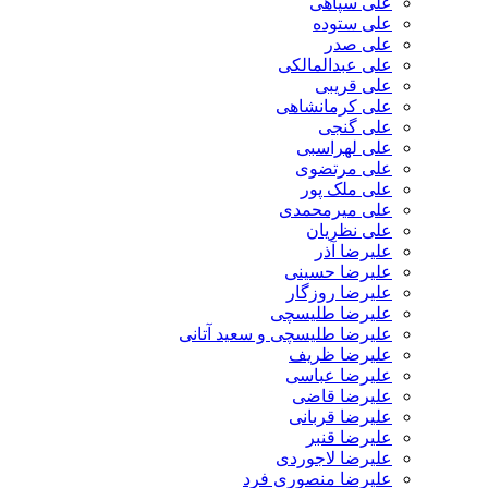
علی سپاهی
علی ستوده
علی صدر
علی عبدالمالکی
علی قریبی
علی کرمانشاهی
علی گنجی
علی لهراسبی
علی مرتضوی
علی ملک پور
علی میرمحمدی
علی نظریان
علیرضا آذر
علیرضا حسینی
علیرضا روزگار
علیرضا طلیسچی
علیرضا طلیسچی و سعید آتانی
علیرضا ظریف
علیرضا عباسی
علیرضا قاضی
علیرضا قربانی
علیرضا قنبر
علیرضا لاجوردی
علیرضا منصوری فرد