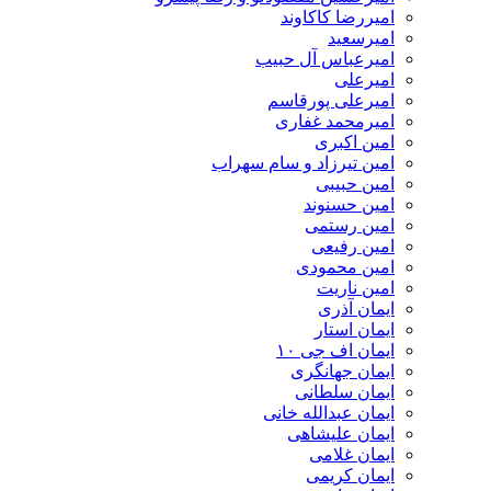
امیررضا کاکاوند
امیرسعید
امیرعباس آل حبیب
امیرعلی
امیرعلی پورقاسم
امیرمحمد غفاری
امین اکبری
امین تیرزاد و سام سهراب
امین حبیبی
امین حسنوند
امین رستمی
امین رفیعی
امین محمودی
امین ناریت
ایمان آذری
ایمان استار
ایمان اف جی ۱۰
ایمان جهانگری
ایمان سلطانی
ایمان عبدالله خانی
ایمان علیشاهی
ایمان غلامی
ایمان کریمی