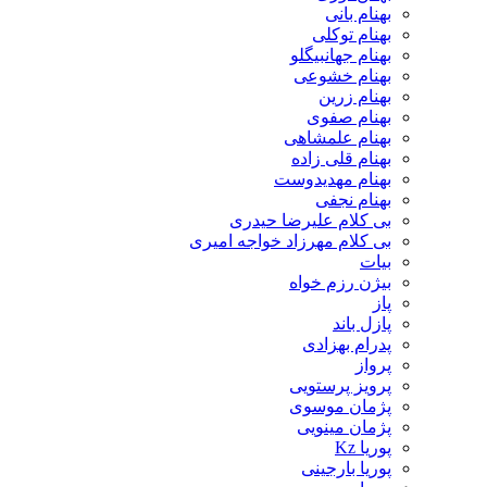
بهنام بانی
بهنام توکلی
بهنام جهانبیگلو
بهنام خشوعی
بهنام زرین
بهنام صفوی
بهنام علمشاهی
بهنام قلی زاده
بهنام مهدیدوست
بهنام نجفی
بی کلام علیرضا حیدری
بی کلام مهرزاد خواجه امیری
بیات
بیژن رزم خواه
پاز
پازل باند
پدرام بهزادی
پرواز
پرویز پرستویی
پژمان موسوی
پژمان مینویی
پوریا Kz
پوریا بارجینی