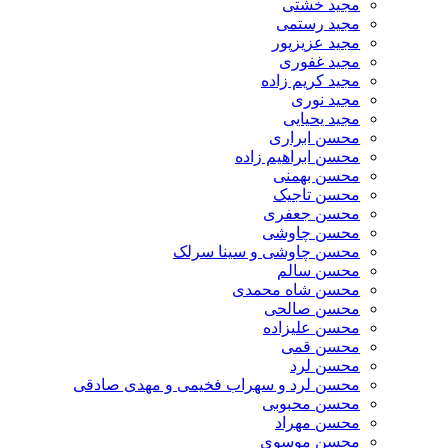
مجید خشتی
مجید رستمی
مجید عزیزپور
مجید غفوری
مجید کریم زاده
مجید نوری
مجید یحیایی
محسن ابراری
محسن ابراهیم زاده
محسن بهمنی
محسن تاجیک
محسن جعفری
محسن چاوشی
محسن چاوشی و سینا سرلک
محسن سالم
محسن شاه محمدی
محسن صالحی
محسن علیزاده
محسن قمی
محسن لرد
محسن لرد و سهراب فخیمی و مهدی صادقی
محسن محبوبی
محسن مهراد
محسن موسوی