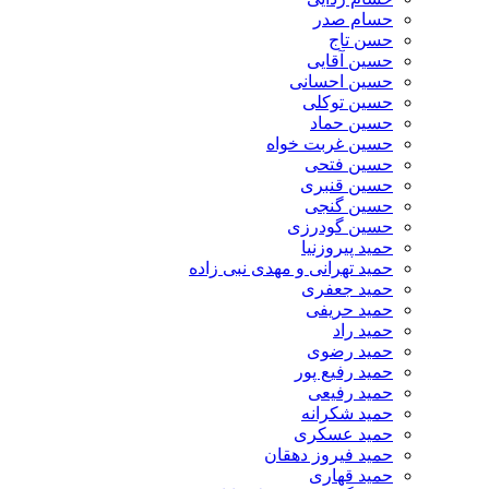
حسام صدر
حسن تاج
حسین آقایی
حسین احسانی
حسین توکلی
حسین حماد
حسین غربت خواه
حسین فتحی
حسین قنبری
حسین گنجی
حسین گودرزی
حمید پیروزنیا
حمید تهرانی و مهدی نبی زاده
حمید جعفری
حمید حریفی
حمید راد
حمید رضوی
حمید رفیع پور
حمید رفیعی
حمید شکرانه
حمید عسکری
حمید فیروز دهقان
حمید قهاری