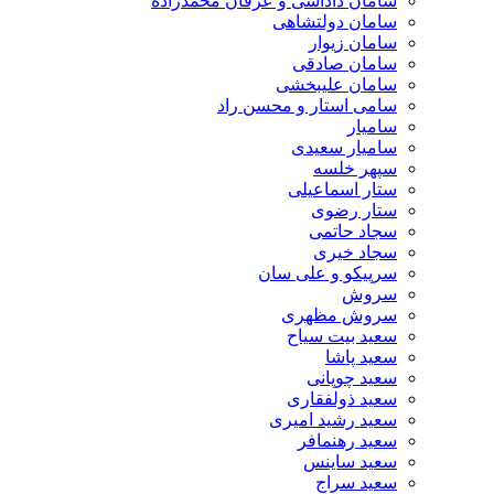
سامان داداشی و عرفان محمدزاده
سامان دولتشاهی
سامان زیوار
سامان صادقی
سامان علیبخشی
سامی استار و محسن راد
سامیار
سامیار سعیدی
سپهر خلسه
ستار اسماعیلی
ستار رضوی
سجاد حاتمی
سجاد خیری
سرپیکو و علی سان
سروش
سروش مظهری
سعید بیت سیاح
سعید پاشا
سعید چوپانی
سعید ذولفقاری
سعید رشید امیری
سعید رهنمافر
سعید ساینس
سعید سراج