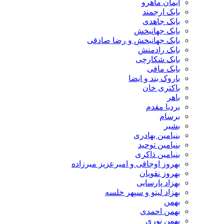
ایمان ماهرو
بابک ارجمند
بابک جاهدی
بابک جهانبخش
بابک جهانبخش و رضا صادقی
بابک رادمنش
بابک شکارچی
بابک مافی
باروک بند و ایضا
باکتری خان
باهر
بردیا مقدم
برسام
بشیر
بنیامین بهادری
بنیامین توحید
بنیامین ذاکری
بهروز اوجاقی و امیرعزیز میرزاده
بهروز نقویان
بهزاد پارسایی
بهزاد لیتو و سپهر خلسه
بهمن
بهمن احمدی
بهمن نوری