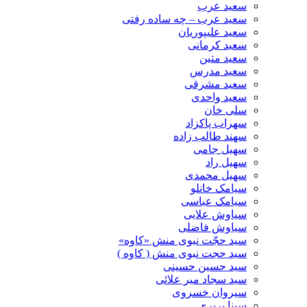
سعید عرب
سعید عرب – چه ساده رفتی
سعید علیپوریان
سعید کرمانی
سعید متین
سعید مدرس
سعید مشرقی
سعید واحدی
سلی خان
سهراب پاکزاد
سهند طالب زاده
سهیل جامی
سهیل راد
سهیل محمدی
سیامک خانلو
سیامک عباسی
سیاوش علایی
سیاوش فاضلی
سید حجّت نبوی منش «کاوه»
سید حجت نبوی منش ( کاوه )
سید حسین حسینى
سید سجاد میر علائی
سیروان خسروی
سینا پرپری