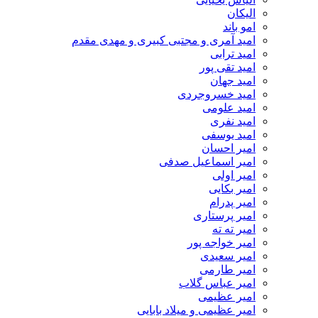
الیکان
امو باند
امید آمری و مجتبی کبیری و مهدى مقدم
امید ترابی
امید تقی پور
امید جهان
امید خسروجردی
امید علومی
امید نفری
امید یوسفی
امیر احسان
امیر اسماعیل صدفی
امیر اولی
امیر بکایی
امیر پدرام
امیر پرستاری
امیر ته ته
امیر خواجه پور
امیر سعیدی
امیر طارمی
امیر عباس گلاب
امیر عظیمی
امیر عظیمی و میلاد بابایی