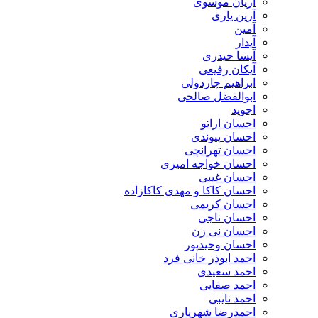
آریان موسوی
آرین یاری
آمین
آیدار
آیسا حیدری
آیکان رفیعی
ابراهیم چاردولی
ابوالفضل صالحی
اجوید
احسان اراتو
احسان پیوندی
احسان تهرانچی
احسان خواجه امیری
احسان غیبی
احسان کاکا و مهدی کاکازاده
احسان کریمی
احسان ناجی
احسان نی زن
احسان وحیدپور
احمد ابوذر خانی فرد
احمد سعیدی
احمد صفایی
احمد نایبی
احمدرضا شهریاری