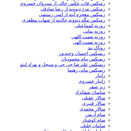
رمیکس قاب عکس خالی از سیروان خسروی
رمیکس مرد دیوونه از رضا صادقی
رمیکس معجزه اینه از امین رستمی
رمیکس مگه دیوونه حالیته از شهاب مظفری
روزبه اسماعیلی
روزبه بمانی
روزبه نعمت اللهی
روزبه نعمت الهی
روناک بند
ریمیکس احسان وحیدپور
ریمیکس پیام محمودیان
ریمیکس علیرضا جی جی و سیجل و بهزاد لیتو
ریمیکس مانی رهنما
زانیار
زانیار خسروی
زیر صفر
ساسان شفانژاد
سالار عقیلی
سالار قنبری
سالار محمدی
سام آریس
سام کوشیار
سامان جلیلی