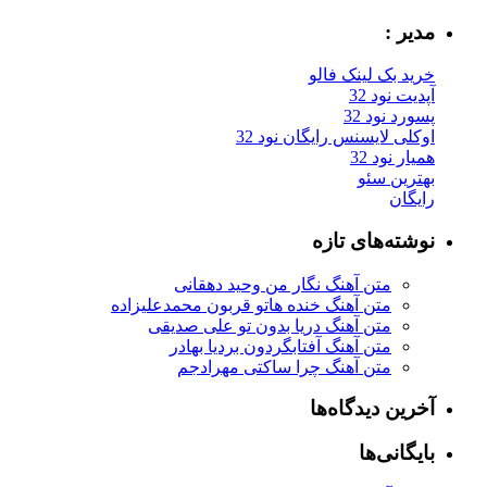
مدیر :
خرید بک لینک فالو
آپدیت نود 32
پسورد نود 32
اوکلی لایسنس رایگان نود 32
همیار نود 32
بهترین سئو
رایگان
نوشته‌های تازه
متن آهنگ نگار من وحید دهقانی
متن آهنگ خنده هاتو قربون محمدعلیزاده
متن آهنگ دریا بدون تو علی صدیقی
متن آهنگ آفتابگردون بردیا بهادر
متن آهنگ چرا ساکتی مهرادجم
آخرین دیدگاه‌ها
بایگانی‌ها