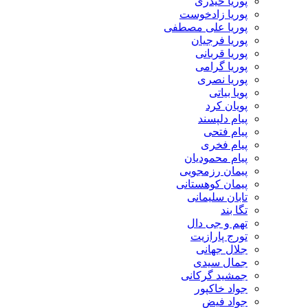
پوریا حیدری
پوریا زادخوست
پوریا علی مصطفی
پوریا فرجیان
پوریا قربانی
پوریا گرامی
پوریا نصری
پویا بیاتی
پویان کرد
پیام دلپسند
پیام فتحی
پیام فخری
پیام محمودیان
پیمان رزمجویی
پیمان کوهستانی
تابان سلیمانی
تگا بند
تهم و جی دال
تورج پارازیت
جلال جهانی
جمال سیدی
جمشید گرکانی
جواد خاکپور
جواد فیض