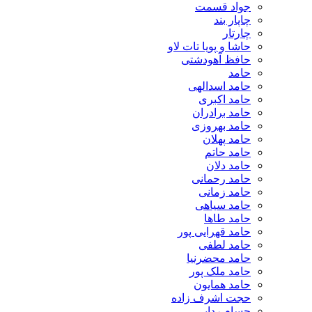
جواد قسمت
چاپار بند
چارتار
حاشا و پویا تات لاو
حافظ آهودشتی
حامد
حامد اسدالهی
حامد اکبری
حامد برادران
حامد بهروزی
حامد پهلان
حامد حاتم
حامد دلان
حامد رحمانی
حامد زمانی
حامد سیاهی
حامد طاها
حامد قهرایی پور
حامد لطفی
حامد محضرنیا
حامد ملک پور
حامد همایون
حجت اشرف زاده
حسام ردایی