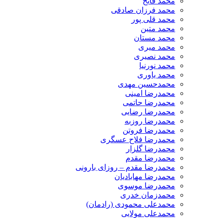
محمد فاتح
محمد فرزان صادقی
محمد قلی پور
محمد متین
محمد مستان
محمد میری
محمد نصیری
محمد نورنیا
محمد یاوری
محمدحسین مهدی
محمدرضا امینی
محمدرضا حاتمی
محمدرضا رضایی
محمدرضا روزبه
محمدرضا فروتن
محمدرضا فلاح عسگری
محمدرضا گلزار
محمدرضا مقدم
محمدرضا مقدم – روزای بارونی
محمدرضا مهابادیان
محمدرضا موسوی
محمدزمان خدری
محمدعلی محمودی (رادمان)
محمدعلی مولایی