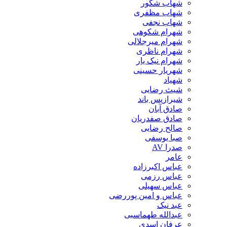
شهاب شکور
شهاب مظفری
شهاب نجفی
شهرام شکوهی
شهرام میرجلالی
شهرام ناظری
شهرام نیک یار
شهریار حسینی
شهیاد
شیث رضایی
شیرازیس باند
صادق آبان
صادق صفدریان
صالح رضایی
صبا یوسفی
صدرا AV
عامر
عباس اکبرزاده
عباس رزمی
عباس سهیلی
عباس و امین پوررضی
عبد نیک
عبدالله طهماسبی‎
عرفان اسدی