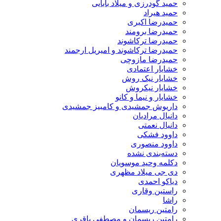
حمید گودرزی و میلاد بابایی
حمید هیراد
حمیدرضا اکبری
حمیدرضا برومند
حمیدرضا ترکاشوند
حمیدرضا ترکاشوند و امیریل ارجمند
حمیدرضا مازوچی
خشایار اعتمادی
خشایار نیک روش
خشایار نیکروش
خشایار و نیما و کانو
داریوش جمشیدی و کامبیز جمشیدی
دانیال مرادیان
دانیال نعمتی
داوود فشکی
داوود منصوری
دسته‌بندی نشده
دکلمه وحید موسویان
دی جی میلاد مظهری
دیاکو احمدی
راستین وقاری
راشا
رامتین ریسمان
رامتین ریسمان و مصطفی باقری