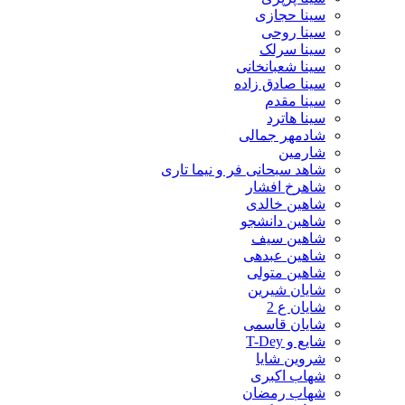
سینا حجازی
سینا روحی
سینا سرلک
سینا شعبانخانی
سینا صادق زاده
سینا مقدم
سینا هاترد
شادمهر جمالی
شارمین
شاهد سبحانی فر و نیما تاری
شاهرخ افشار
شاهین خالدی
شاهین دانشجو
شاهین سیف
شاهین عبدهی
شاهین متولی
شایان شیرین
شایان ع 2
شایان قاسمی
شایع و T-Dey
شروین شایا
شهاب اکبری
شهاب رمضان