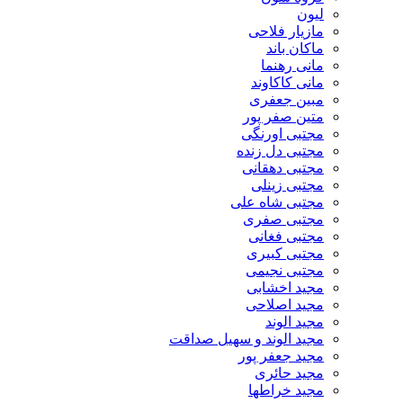
لیون
مازیار فلاحی
ماکان باند
مانی رهنما
مانی کاکاوند
مبین جعفری
متین صفر پور
مجتبی اورنگی
مجتبی دل زنده
مجتبی دهقانی
مجتبی زینلی
مجتبی شاه علی
مجتبی صفری
مجتبی فغانی
مجتبی کبیری
مجتبی نجیمی
مجید اخشابی
مجید اصلاحی
مجید الوند‎
مجید الوند و سهیل صداقت
مجید جعفر پور
مجید حائری
مجید خراطها