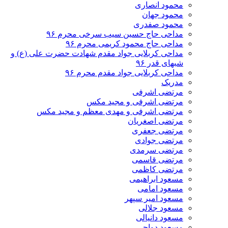
محمود انصاری
محمود جهان
محمود صفدری
مداحی حاج حسین سیب سرخی محرم ۹۶
مداحی حاج محمود کریمی محرم ۹۶
مداحی کربلایی جواد مقدم شهادت حضرت علی (ع) و
شبهای قدر ۹۶
مداحی کربلایی جواد مقدم محرم ۹۶
مدریک
مرتضی اشرفی
مرتضی اشرفی و مجید مکس
مرتضی اشرفی و مهدی معظم و مجید مکس
مرتضی اصغریان
مرتضی جعفری
مرتضی جوادی
مرتضی سرمدی
مرتضی قاسمی
مرتضی کاظمی
مسعود ابراهیمی
مسعود امامی
مسعود امیر سپهر
مسعود جلالی
مسعود دانیالی
مسعود دواچی