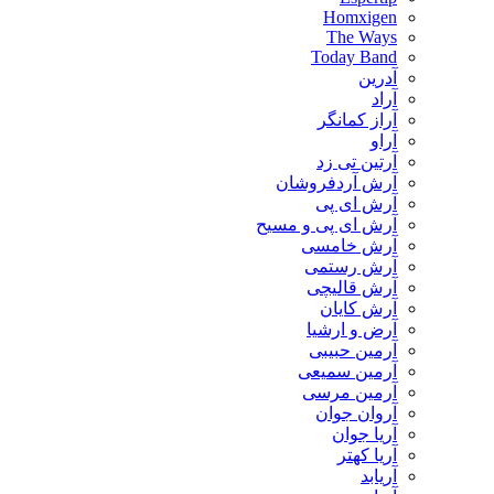
Homxigen
The Ways
Today Band
آدرین
آراد
آراز کمانگر
آراو
آرتین تی زد
آرش آردفروشان
آرش ای پی
آرش ای پی و مسیح
آرش خامسی
آرش رستمی
آرش قالیچی
آرش کایان
​آرض و ارشیا
آرمین حبیبی
آرمین سمیعی
آرمین مرسی
آروان جوان
آریا جوان
آریا کهتر
آریابد