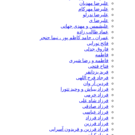
علیرضا مهدیان
علیرضا مهرکام
علیرضا ندرلو
علیرضا ی
علیشمس و مهدی جهانی
عماد طالب زاده
عمران ، حامد کاظم پور ، نیما حنجر
فاتح نورایی
فاروق جدلی
فاطمه
فاطمه و رضا شیری
فتاح فتحی
فربد یزدانفر
فرجاد فرج اللهی
فردین آر وان
فرزاد بیباش و وحید تتورا
فرزاد خرمی
فرزاد شاه علی
فرزاد صادقی
فرزاد عباسی
فرزاد فرزاد
فرزاد فرزین
فرزاد فرزین و فریدون آسرایی
فرزاد کیان