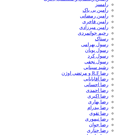
رامسز
رامین بی باک
رامین رمضانی
رامین فاخری
رامین میرزادی
رحیم جوانمردی
رستاک
رسول بهرامی
رسول پویان
رسول کرد
رسول نجفی
رشید سینایی
رضا R.F و مرتضی اوژن
رضا آقابابایی
رضا احسانی
رضا احمدی
رضا اکبری
رضا بهاری
رضا بیدرام
رضا تقوی
رضا تیموری
رضا جوان
رضا چناری