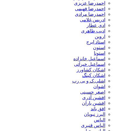
احمدرضا عزیزی
احمدرضا فهیمی
احمدرضا مرادی
ادریس غلامی
ادی عطار
ادیب طاهری
اروین
استاد ایرج
استون
استونا
اسماعیل خانزاده
اسماعیل خیراتی
اشکان کشاورز
اشکان کینگ
اشلی.ک و بی رپ
اشوان
اصغر حسینی
افشین آذری
افشین باران
افق باند
البرز نبویان
الیاس
الیاس قنبرى
الیاس یحیایی