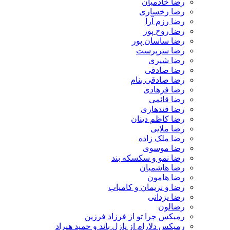
رضا خادمیان
رضا رخساری
رضا رزم آرا
رضا روح پور
رضا ساسان پور
رضا سرپرست
رضا شیری
رضا صادقی
رضا صادقی بنام
رضا فرهادی
رضا قائمی
رضا قندهاری
رضا کاظم دینان
رضا ملایی
رضا ملک زاده
رضا موسوی
رضا نمو و سکسکه بند
رضا هاشمیان
رضا هامون
رضا و نریمان و کامیاب
رضا یزدانی
رضالون
رمیکس چرا تو از فرزاد فرزین
رمیکس دلارام از پازل باند و حمید هیراد