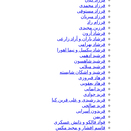
فرزاد محمدی
فرزاد مستوفی
فرزاد میریان
فرزام راد
فرزین مجیدی
فرشاد آرون
فرشاد باران و آراد زارعی
فرشاد بهرامی
فرشاد پیکسل و نیما اهورا
فرشید ادهمی
فرشید شاهسون
فرشید میلانی
فرشید و اشکان شایسته
فرهاد فیروزی
فرهاد یعقوبی
فرید ایمانی
فرید جوادی
فرید رشیدی و علی فرین کیا
فرید صالحی
فریدون آسرایی
فریمن
فواد فالکو و دانش عسکری
قاسم افشار و مجید مکس