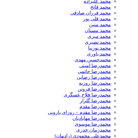
محمد علیزاده
محمد فاتح
محمد فرزان صادقی
محمد قلی پور
محمد متین
محمد مستان
محمد میری
محمد نصیری
محمد نورنیا
محمد یاوری
محمدحسین مهدی
محمدرضا امینی
محمدرضا حاتمی
محمدرضا رضایی
محمدرضا روزبه
محمدرضا فروتن
محمدرضا فلاح عسگری
محمدرضا گلزار
محمدرضا مقدم
محمدرضا مقدم – روزای بارونی
محمدرضا مهابادیان
محمدرضا موسوی
محمدزمان خدری
محمدعلی محمودی (رادمان)