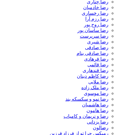
رضا چناری
رضا خادمیان
رضا رخساری
رضا رزم آرا
رضا روح پور
رضا ساسان پور
رضا سرپرست
رضا شیری
رضا صادقی
رضا صادقی بنام
رضا فرهادی
رضا قائمی
رضا قندهاری
رضا کاظم دینان
رضا ملایی
رضا ملک زاده
رضا موسوی
رضا نمو و سکسکه بند
رضا هاشمیان
رضا هامون
رضا و نریمان و کامیاب
رضا یزدانی
رضالون
رمیکس چرا تو از فرزاد فرزین