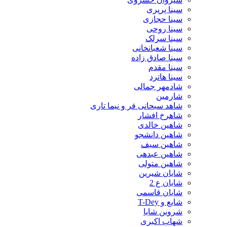
سینا پرپری
سینا حجازی
سینا روحی
سینا سرلک
سینا شعبانخانی
سینا صادق زاده
سینا مقدم
سینا هاترد
شادمهر جمالی
شارمین
شاهد سبحانی فر و نیما تاری
شاهرخ افشار
شاهین خالدی
شاهین دانشجو
شاهین سیف
شاهین عبدهی
شاهین متولی
شایان شیرین
شایان ع 2
شایان قاسمی
شایع و T-Dey
شروین شایا
شهاب اکبری