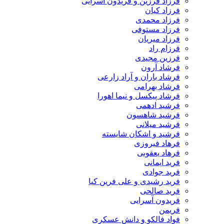
فرزاد فرزین و فریدون آسرایی
فرزاد کیان
فرزاد محمدی
فرزاد مستوفی
فرزاد میریان
فرزام راد
فرزین مجیدی
فرشاد آرون
فرشاد باران و آراد زارعی
فرشاد بهرامی
فرشاد پیکسل و نیما اهورا
فرشید ادهمی
فرشید شاهسون
فرشید میلانی
فرشید و اشکان شایسته
فرهاد فیروزی
فرهاد یعقوبی
فرید ایمانی
فرید جوادی
فرید رشیدی و علی فرین کیا
فرید صالحی
فریدون آسرایی
فریمن
فواد فالکو و دانش عسکری