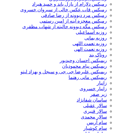
رمیکس دلارام از پازل باند و حمید هیراد
رمیکس قاب عکس خالی از سیروان خسروی
رمیکس مرد دیوونه از رضا صادقی
رمیکس معجزه اینه از امین رستمی
رمیکس مگه دیوونه حالیته از شهاب مظفری
روزبه اسماعیلی
روزبه بمانی
روزبه نعمت اللهی
روزبه نعمت الهی
روناک بند
ریمیکس احسان وحیدپور
ریمیکس پیام محمودیان
ریمیکس علیرضا جی جی و سیجل و بهزاد لیتو
ریمیکس مانی رهنما
زانیار
زانیار خسروی
زیر صفر
ساسان شفانژاد
سالار عقیلی
سالار قنبری
سالار محمدی
سام آریس
سام کوشیار