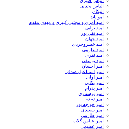
الیاس قنبرى
الیاس یحیایی
الیکان
امو باند
امید آمری و مجتبی کبیری و مهدى مقدم
امید ترابی
امید تقی پور
امید جهان
امید خسروجردی
امید علومی
امید نفری
امید یوسفی
امیر احسان
امیر اسماعیل صدفی
امیر اولی
امیر بکایی
امیر پدرام
امیر پرستاری
امیر ته ته
امیر خواجه پور
امیر سعیدی
امیر طارمی
امیر عباس گلاب
امیر عظیمی