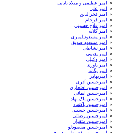
امیر عظیمی و میلاد بابایی
امیر علی
امیر فخرالدین
امیر فرجام
امیر فلاح حسینی
امیر گلایه
امیر مسعود امیری
امیر مسعود صدیق
امیر نشاطی
امیر نعیمی
امیر وکیلی
امیر یاوری
امیر یگانه
امیربهادر
امیرحسین آذری
امیرحسین افتخاری
امیرحسین ایمانی
امیرحسین پاک نهاد
امیرحسین پاکنهاد
امیرحسین حسینی
امیرحسین رضائی
امیرحسین متقیان
امیرحسین مقصودلو
امیرحسین مقصودلو و دوزخ