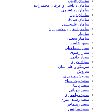
سامان جلیلی
سامان داداشی و عرفان محمدزاده
سامان دولتشاهی
سامان زیوار
سامان صادقی
سامان علیبخشی
سامی استار و محسن راد
سامیار
سامیار سعیدی
سپهر خلسه
ستار اسماعیلی
ستار رضوی
سجاد حاتمی
سجاد خیری
سرپیکو و علی سان
سروش
سروش مظهری
سعید بیت سیاح
سعید پاشا
سعید چوپانی
سعید ذولفقاری
سعید رشید امیری
سعید رهنمافر
سعید ساینس