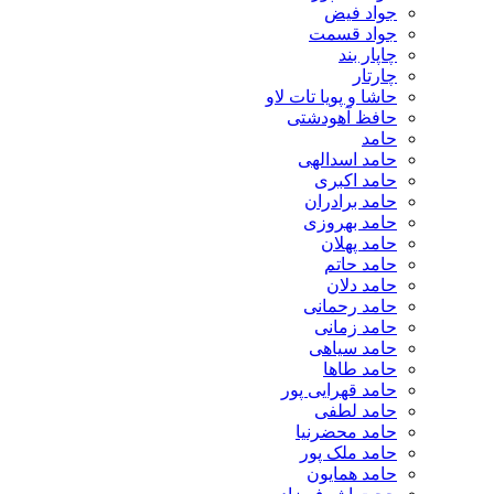
جواد فیض
جواد قسمت
چاپار بند
چارتار
حاشا و پویا تات لاو
حافظ آهودشتی
حامد
حامد اسدالهی
حامد اکبری
حامد برادران
حامد بهروزی
حامد پهلان
حامد حاتم
حامد دلان
حامد رحمانی
حامد زمانی
حامد سیاهی
حامد طاها
حامد قهرایی پور
حامد لطفی
حامد محضرنیا
حامد ملک پور
حامد همایون