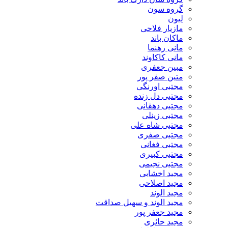
گروه سون
لیون
مازیار فلاحی
ماکان باند
مانی رهنما
مانی کاکاوند
مبین جعفری
متین صفر پور
مجتبی اورنگی
مجتبی دل زنده
مجتبی دهقانی
مجتبی زینلی
مجتبی شاه علی
مجتبی صفری
مجتبی فغانی
مجتبی کبیری
مجتبی نجیمی
مجید اخشابی
مجید اصلاحی
مجید الوند‎
مجید الوند و سهیل صداقت
مجید جعفر پور
مجید حائری