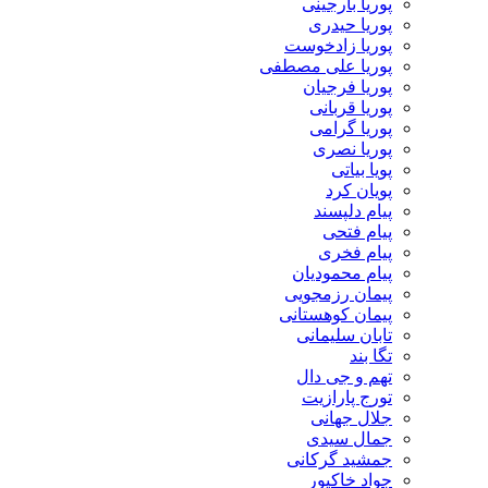
پوریا بارجینی
پوریا حیدری
پوریا زادخوست
پوریا علی مصطفی
پوریا فرجیان
پوریا قربانی
پوریا گرامی
پوریا نصری
پویا بیاتی
پویان کرد
پیام دلپسند
پیام فتحی
پیام فخری
پیام محمودیان
پیمان رزمجویی
پیمان کوهستانی
تابان سلیمانی
تگا بند
تهم و جی دال
تورج پارازیت
جلال جهانی
جمال سیدی
جمشید گرکانی
جواد خاکپور