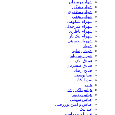
شهاب رمضان
شهاب شکور
شهاب مظفری
شهاب نجفی
شهرام شکوهی
شهرام میرجلالی
شهرام ناظری
شهرام نیک یار
شهریار حسینی
شهیاد
شیث رضایی
شیرازیس باند
صادق آبان
صادق صفدریان
صالح رضایی
صبا یوسفی
صدرا AV
عامر
عباس اکبرزاده
عباس رزمی
عباس سهیلی
عباس و امین پوررضی
عبد نیک
عبدالله طهماسبی‎