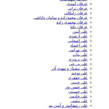
عرفان اسدی
عرفان ترابی
عرفان زلیکانی
عرفان محمدزاده و سامان داداشی
عرفان محمدی زاده
عرفان یکتا
علی آتبین
علی ارشدی
علی اصحابی
علی اعتماد
علی بهرامی
علی بیات
علی پرویزی
علی پی جی
علی پیشتاز و مهدی آذر
علی توحید
علی جعفری
علی حبیبی
علی حسن پور
علی حسینی
علی خادمی
علی دشتی
علی رمضانپور و آمین بند