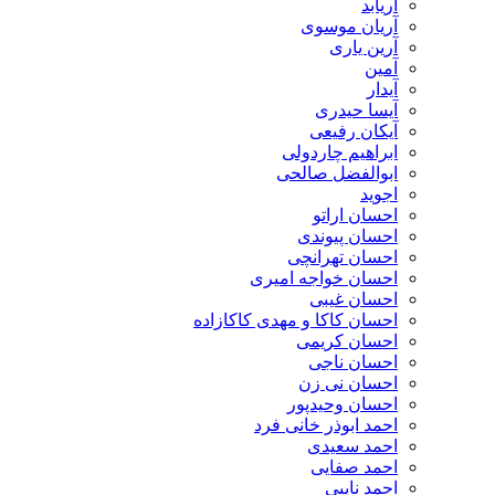
آریابد
آریان موسوی
آرین یاری
آمین
آیدار
آیسا حیدری
آیکان رفیعی
ابراهیم چاردولی
ابوالفضل صالحی
اجوید
احسان اراتو
احسان پیوندی
احسان تهرانچی
احسان خواجه امیری
احسان غیبی
احسان کاکا و مهدی کاکازاده
احسان کریمی
احسان ناجی
احسان نی زن
احسان وحیدپور
احمد ابوذر خانی فرد
احمد سعیدی
احمد صفایی
احمد نایبی