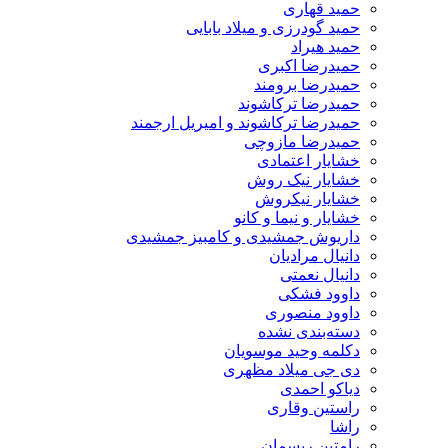
حمید قهاری
حمید گودرزی و میلاد بابایی
حمید هیراد
حمیدرضا اکبری
حمیدرضا برومند
حمیدرضا ترکاشوند
حمیدرضا ترکاشوند و امیریل ارجمند
حمیدرضا مازوچی
خشایار اعتمادی
خشایار نیک روش
خشایار نیکروش
خشایار و نیما و کانو
داریوش جمشیدی و کامبیز جمشیدی
دانیال مرادیان
دانیال نعمتی
داوود فشکی
داوود منصوری
دسته‌بندی نشده
دکلمه وحید موسویان
دی جی میلاد مظهری
دیاکو احمدی
راستین وقاری
راشا
رامتین ریسمان