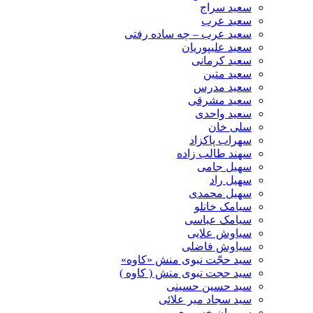
سعید سراج
سعید عرب
سعید عرب – چه ساده رفتی
سعید علیپوریان
سعید کرمانی
سعید متین
سعید مدرس
سعید مشرقی
سعید واحدی
سلی خان
سهراب پاکزاد
سهند طالب زاده
سهیل جامی
سهیل راد
سهیل محمدی
سیامک خانلو
سیامک عباسی
سیاوش علایی
سیاوش فاضلی
سید حجّت نبوی منش «کاوه»
سید حجت نبوی منش ( کاوه )
سید حسین حسینى
سید سجاد میر علائی
سیروان خسروی