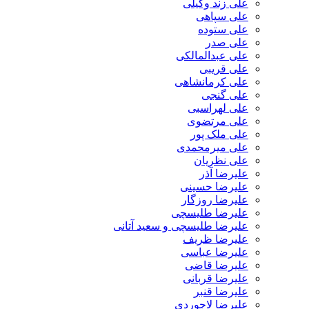
علی زند وکیلی
علی سپاهی
علی ستوده
علی صدر
علی عبدالمالکی
علی قریبی
علی کرمانشاهی
علی گنجی
علی لهراسبی
علی مرتضوی
علی ملک پور
علی میرمحمدی
علی نظریان
علیرضا آذر
علیرضا حسینی
علیرضا روزگار
علیرضا طلیسچی
علیرضا طلیسچی و سعید آتانی
علیرضا ظریف
علیرضا عباسی
علیرضا قاضی
علیرضا قربانی
علیرضا قنبر
علیرضا لاجوردی