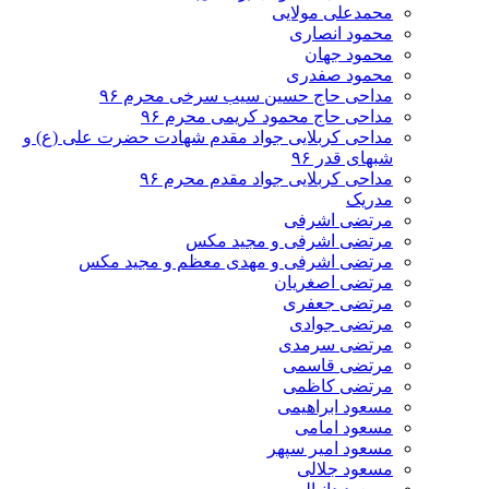
محمدعلی مولایی
محمود انصاری
محمود جهان
محمود صفدری
مداحی حاج حسین سیب سرخی محرم ۹۶
مداحی حاج محمود کریمی محرم ۹۶
مداحی کربلایی جواد مقدم شهادت حضرت علی (ع) و
شبهای قدر ۹۶
مداحی کربلایی جواد مقدم محرم ۹۶
مدریک
مرتضی اشرفی
مرتضی اشرفی و مجید مکس
مرتضی اشرفی و مهدی معظم و مجید مکس
مرتضی اصغریان
مرتضی جعفری
مرتضی جوادی
مرتضی سرمدی
مرتضی قاسمی
مرتضی کاظمی
مسعود ابراهیمی
مسعود امامی
مسعود امیر سپهر
مسعود جلالی