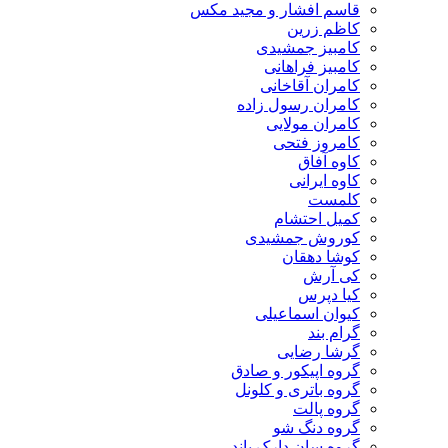
قاسم افشار و مجید مکس
کاظم زرین
کامبیز جمشیدی
کامبیز فراهانی
کامران آقاخانی
کامران رسول زاده
کامران مولایی
کامروز فتحی
کاوه آفاق
کاوه ایرانی
کلمست
کمیل احتشام
کوروش جمشیدی
کوشا دهقان
کی آرش
کیا دپرس
کیوان اسماعیلی
گرام بند
گرشا رضایی
گروه اپیکور و صادق
گروه باتری و کلونل
گروه پالت
گروه دنگ شو
گروه سان دارک باند