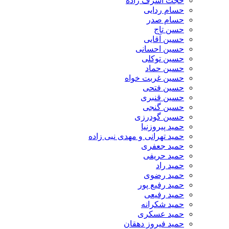
حجت اشرف زاده
حسام ردایی
حسام صدر
حسن تاج
حسین آقایی
حسین احسانی
حسین توکلی
حسین حماد
حسین غربت خواه
حسین فتحی
حسین قنبری
حسین گنجی
حسین گودرزی
حمید پیروزنیا
حمید تهرانی و مهدی نبی زاده
حمید جعفری
حمید حریفی
حمید راد
حمید رضوی
حمید رفیع پور
حمید رفیعی
حمید شکرانه
حمید عسکری
حمید فیروز دهقان