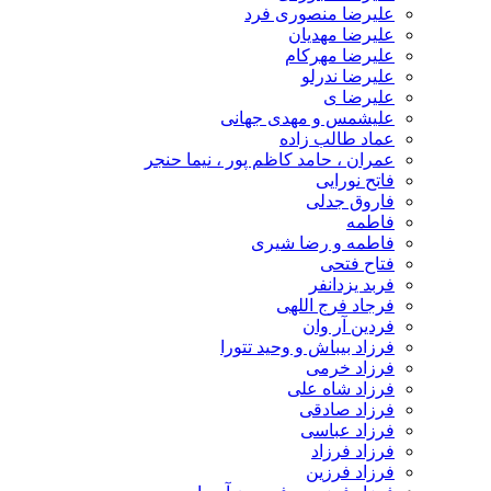
علیرضا منصوری فرد
علیرضا مهدیان
علیرضا مهرکام
علیرضا ندرلو
علیرضا ی
علیشمس و مهدی جهانی
عماد طالب زاده
عمران ، حامد کاظم پور ، نیما حنجر
فاتح نورایی
فاروق جدلی
فاطمه
فاطمه و رضا شیری
فتاح فتحی
فربد یزدانفر
فرجاد فرج اللهی
فردین آر وان
فرزاد بیباش و وحید تتورا
فرزاد خرمی
فرزاد شاه علی
فرزاد صادقی
فرزاد عباسی
فرزاد فرزاد
فرزاد فرزین