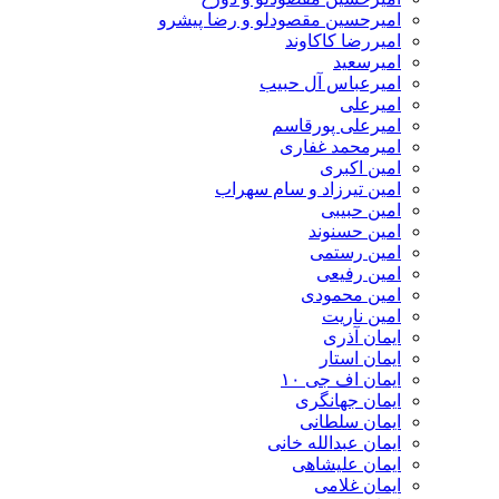
امیرحسین مقصودلو و رضا پیشرو
امیررضا کاکاوند
امیرسعید
امیرعباس آل حبیب
امیرعلی
امیرعلی پورقاسم
امیرمحمد غفاری
امین اکبری
امین تیرزاد و سام سهراب
امین حبیبی
امین حسنوند
امین رستمی
امین رفیعی
امین محمودی
امین ناریت
ایمان آذری
ایمان استار
ایمان اف جی ۱۰
ایمان جهانگری
ایمان سلطانی
ایمان عبدالله خانی
ایمان علیشاهی
ایمان غلامی