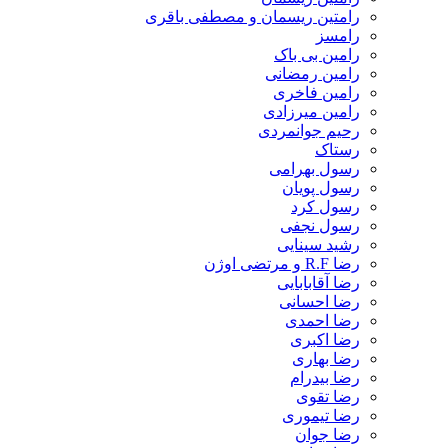
رامتین ریسمان و مصطفی باقری
رامسز
رامین بی باک
رامین رمضانی
رامین فاخری
رامین میرزادی
رحیم جوانمردی
رستاک
رسول بهرامی
رسول پویان
رسول کرد
رسول نجفی
رشید سینایی
رضا R.F و مرتضی اوژن
رضا آقابابایی
رضا احسانی
رضا احمدی
رضا اکبری
رضا بهاری
رضا بیدرام
رضا تقوی
رضا تیموری
رضا جوان