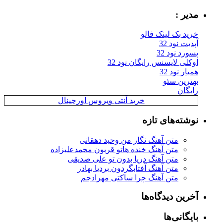
مدیر :
خرید بک لینک فالو
آپدیت نود 32
پسورد نود 32
اوکلی لایسنس رایگان نود 32
همیار نود 32
بهترین سئو
رایگان
خرید آنتی ویروس اورجینال
نوشته‌های تازه
متن آهنگ نگار من وحید دهقانی
متن آهنگ خنده هاتو قربون محمدعلیزاده
متن آهنگ دریا بدون تو علی صدیقی
متن آهنگ آفتابگردون بردیا بهادر
متن آهنگ چرا ساکتی مهرادجم
آخرین دیدگاه‌ها
بایگانی‌ها