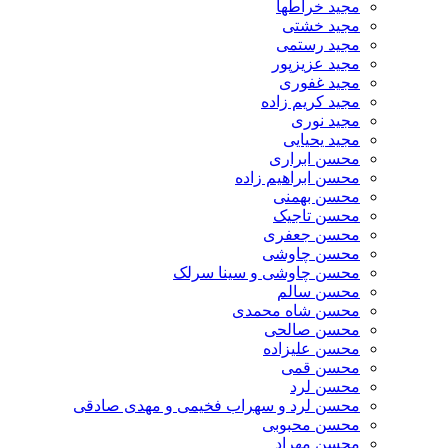
مجید خراطها
مجید خشتی
مجید رستمی
مجید عزیزپور
مجید غفوری
مجید کریم زاده
مجید نوری
مجید یحیایی
محسن ابراری
محسن ابراهیم زاده
محسن بهمنی
محسن تاجیک
محسن جعفری
محسن چاوشی
محسن چاوشی و سینا سرلک
محسن سالم
محسن شاه محمدی
محسن صالحی
محسن علیزاده
محسن قمی
محسن لرد
محسن لرد و سهراب فخیمی و مهدی صادقی
محسن محبوبی
محسن مهراد