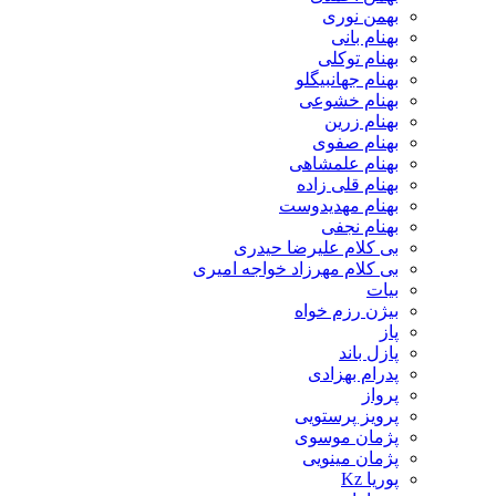
بهمن نوری
بهنام بانی
بهنام توکلی
بهنام جهانبیگلو
بهنام خشوعی
بهنام زرین
بهنام صفوی
بهنام علمشاهی
بهنام قلی زاده
بهنام مهدیدوست
بهنام نجفی
بی کلام علیرضا حیدری
بی کلام مهرزاد خواجه امیری
بیات
بیژن رزم خواه
پاز
پازل باند
پدرام بهزادی
پرواز
پرویز پرستویی
پژمان موسوی
پژمان مینویی
پوریا Kz