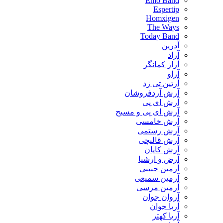
Emo Band
Espertip
Homxigen
The Ways
Today Band
آدرین
آراد
آراز کمانگر
آراو
آرتین تی زد
آرش آردفروشان
آرش ای پی
آرش ای پی و مسیح
آرش خامسی
آرش رستمی
آرش قالیچی
آرش کایان
​آرض و ارشیا
آرمین حبیبی
آرمین سمیعی
آرمین مرسی
آروان جوان
آریا جوان
آریا کهتر