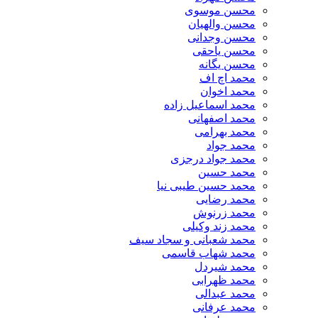
محسن موسوی
محسن والهیان
محسن وجدانی
محسن یاحقی
محسن یگانه
محمد اچ اف
محمد اخوان
محمد اسماعیل زاده
محمد اصفهانی
محمد بهرامی
محمد جواد
محمد جواد درجزی
محمد حسین
محمد حسین طیبی نیا
محمد رضایی
محمد زرنوش
محمد زند وکیلی
محمد شعبانی و سجاد سیف
محمد شهاب قاسمی
​محمد شیردل
محمد ظهرابی
محمد عبدالی
محمد عرفانی