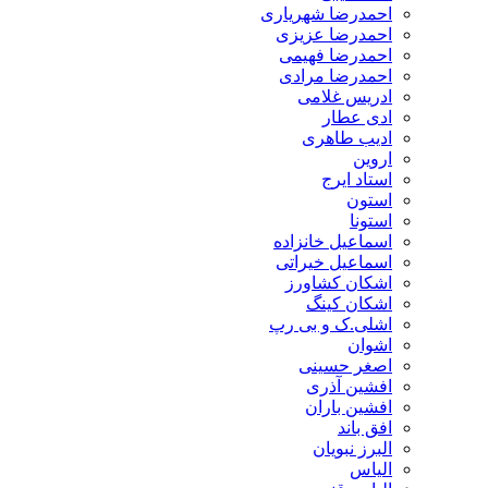
احمدرضا شهریاری
احمدرضا عزیزی
احمدرضا فهیمی
احمدرضا مرادی
ادریس غلامی
ادی عطار
ادیب طاهری
اروین
استاد ایرج
استون
استونا
اسماعیل خانزاده
اسماعیل خیراتی
اشکان کشاورز
اشکان کینگ
اشلی.ک و بی رپ
اشوان
اصغر حسینی
افشین آذری
افشین باران
افق باند
البرز نبویان
الیاس