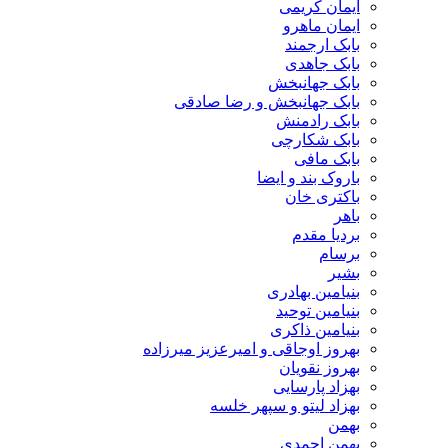
ایمان کریمی
ایمان ماهرو
بابک ارجمند
بابک جاهدی
بابک جهانبخش
بابک جهانبخش و رضا صادقی
بابک رادمنش
بابک شکارچی
بابک مافی
باروک بند و ایضا
باکتری خان
باهر
بردیا مقدم
برسام
بشیر
بنیامین بهادری
بنیامین توحید
بنیامین ذاکری
بهروز اوجاقی و امیرعزیز میرزاده
بهروز نقویان
بهزاد پارسایی
بهزاد لیتو و سپهر خلسه
بهمن
بهمن احمدی