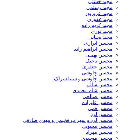
مجید خشتی
مجید رستمی
مجید عزیزپور
مجید غفوری
مجید کریم زاده
مجید نوری
مجید یحیایی
محسن ابراری
محسن ابراهیم زاده
محسن بهمنی
محسن تاجیک
محسن جعفری
محسن چاوشی
محسن چاوشی و سینا سرلک
محسن سالم
محسن شاه محمدی
محسن صالحی
محسن علیزاده
محسن قمی
محسن لرد
محسن لرد و سهراب فخیمی و مهدی صادقی
محسن محبوبی
محسن مهراد
محسن موسوی