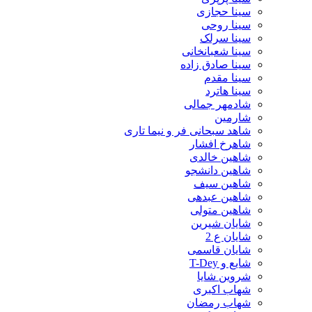
سینا حجازی
سینا روحی
سینا سرلک
سینا شعبانخانی
سینا صادق زاده
سینا مقدم
سینا هاترد
شادمهر جمالی
شارمین
شاهد سبحانی فر و نیما تاری
شاهرخ افشار
شاهین خالدی
شاهین دانشجو
شاهین سیف
شاهین عبدهی
شاهین متولی
شایان شیرین
شایان ع 2
شایان قاسمی
شایع و T-Dey
شروین شایا
شهاب اکبری
شهاب رمضان