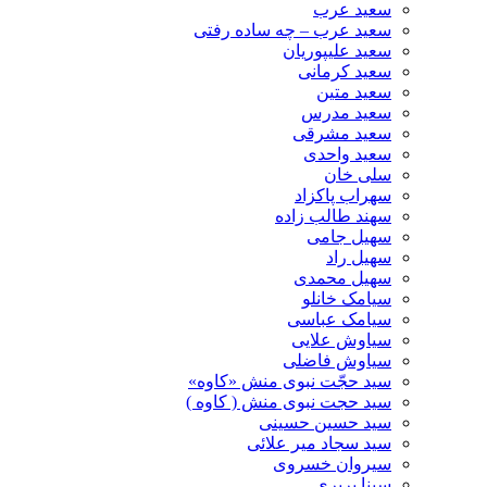
سعید عرب
سعید عرب – چه ساده رفتی
سعید علیپوریان
سعید کرمانی
سعید متین
سعید مدرس
سعید مشرقی
سعید واحدی
سلی خان
سهراب پاکزاد
سهند طالب زاده
سهیل جامی
سهیل راد
سهیل محمدی
سیامک خانلو
سیامک عباسی
سیاوش علایی
سیاوش فاضلی
سید حجّت نبوی منش «کاوه»
سید حجت نبوی منش ( کاوه )
سید حسین حسینى
سید سجاد میر علائی
سیروان خسروی
سینا پرپری