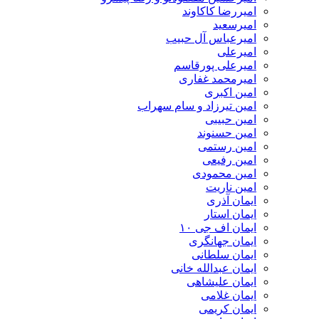
امیررضا کاکاوند
امیرسعید
امیرعباس آل حبیب
امیرعلی
امیرعلی پورقاسم
امیرمحمد غفاری
امین اکبری
امین تیرزاد و سام سهراب
امین حبیبی
امین حسنوند
امین رستمی
امین رفیعی
امین محمودی
امین ناریت
ایمان آذری
ایمان استار
ایمان اف جی ۱۰
ایمان جهانگری
ایمان سلطانی
ایمان عبدالله خانی
ایمان علیشاهی
ایمان غلامی
ایمان کریمی