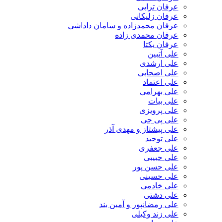
عرفان ترابی
عرفان زلیکانی
عرفان محمدزاده و سامان داداشی
عرفان محمدی زاده
عرفان یکتا
علی آتبین
علی ارشدی
علی اصحابی
علی اعتماد
علی بهرامی
علی بیات
علی پرویزی
علی پی جی
علی پیشتاز و مهدی آذر
علی توحید
علی جعفری
علی حبیبی
علی حسن پور
علی حسینی
علی خادمی
علی دشتی
علی رمضانپور و آمین بند
علی زند وکیلی