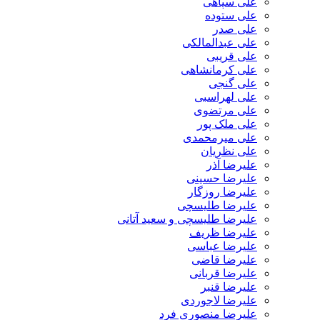
علی سپاهی
علی ستوده
علی صدر
علی عبدالمالکی
علی قریبی
علی کرمانشاهی
علی گنجی
علی لهراسبی
علی مرتضوی
علی ملک پور
علی میرمحمدی
علی نظریان
علیرضا آذر
علیرضا حسینی
علیرضا روزگار
علیرضا طلیسچی
علیرضا طلیسچی و سعید آتانی
علیرضا ظریف
علیرضا عباسی
علیرضا قاضی
علیرضا قربانی
علیرضا قنبر
علیرضا لاجوردی
علیرضا منصوری فرد