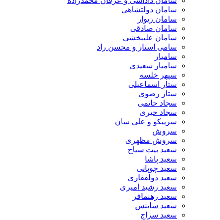
سامان داداشی و عرفان محمدزاده
سامان دولتشاهی
سامان زیوار
سامان صادقی
سامان علیبخشی
سامی استار و محسن راد
سامیار
سامیار سعیدی
سپهر خلسه
ستار اسماعیلی
ستار رضوی
سجاد حاتمی
سجاد خیری
سرپیکو و علی سان
سروش
سروش مظهری
سعید بیت سیاح
سعید پاشا
سعید چوپانی
سعید ذولفقاری
سعید رشید امیری
سعید رهنمافر
سعید ساینس
سعید سراج