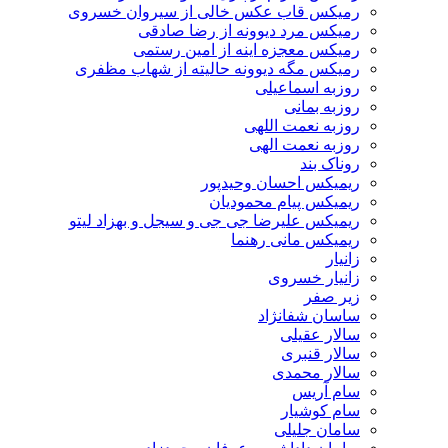
رمیکس قاب عکس خالی از سیروان خسروی
رمیکس مرد دیوونه از رضا صادقی
رمیکس معجزه اینه از امین رستمی
رمیکس مگه دیوونه حالیته از شهاب مظفری
روزبه اسماعیلی
روزبه بمانی
روزبه نعمت اللهی
روزبه نعمت الهی
روناک بند
ریمیکس احسان وحیدپور
ریمیکس پیام محمودیان
ریمیکس علیرضا جی جی و سیجل و بهزاد لیتو
ریمیکس مانی رهنما
زانیار
زانیار خسروی
زیر صفر
ساسان شفانژاد
سالار عقیلی
سالار قنبری
سالار محمدی
سام آریس
سام کوشیار
سامان جلیلی