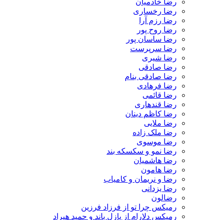
رضا خادمیان
رضا رخساری
رضا رزم آرا
رضا روح پور
رضا ساسان پور
رضا سرپرست
رضا شیری
رضا صادقی
رضا صادقی بنام
رضا فرهادی
رضا قائمی
رضا قندهاری
رضا کاظم دینان
رضا ملایی
رضا ملک زاده
رضا موسوی
رضا نمو و سکسکه بند
رضا هاشمیان
رضا هامون
رضا و نریمان و کامیاب
رضا یزدانی
رضالون
رمیکس چرا تو از فرزاد فرزین
رمیکس دلارام از پازل باند و حمید هیراد