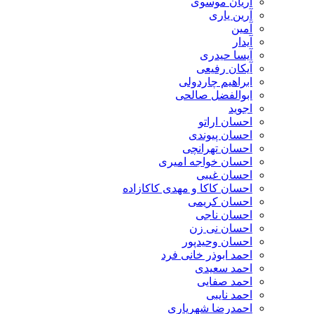
آریان موسوی
آرین یاری
آمین
آیدار
آیسا حیدری
آیکان رفیعی
ابراهیم چاردولی
ابوالفضل صالحی
اجوید
احسان اراتو
احسان پیوندی
احسان تهرانچی
احسان خواجه امیری
احسان غیبی
احسان کاکا و مهدی کاکازاده
احسان کریمی
احسان ناجی
احسان نی زن
احسان وحیدپور
احمد ابوذر خانی فرد
احمد سعیدی
احمد صفایی
احمد نایبی
احمدرضا شهریاری