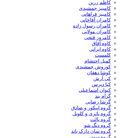
کاظم زرین
کامبیز جمشیدی
کامبیز فراهانی
کامران آقاخانی
کامران رسول زاده
کامران مولایی
کامروز فتحی
کاوه آفاق
کاوه ایرانی
کلمست
کمیل احتشام
کوروش جمشیدی
کوشا دهقان
کی آرش
کیا دپرس
کیوان اسماعیلی
گرام بند
گرشا رضایی
گروه اپیکور و صادق
گروه باتری و کلونل
گروه پالت
گروه دنگ شو
گروه سان دارک باند
گروه سون