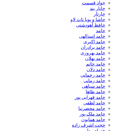
جواد قسمت
چاپار بند
چارتار
حاشا و پویا تات لاو
حافظ آهودشتی
حامد
حامد اسدالهی
حامد اکبری
حامد برادران
حامد بهروزی
حامد پهلان
حامد حاتم
حامد دلان
حامد رحمانی
حامد زمانی
حامد سیاهی
حامد طاها
حامد قهرایی پور
حامد لطفی
حامد محضرنیا
حامد ملک پور
حامد همایون
حجت اشرف زاده
حسام ردایی