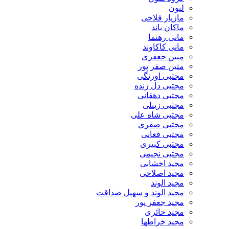
لیون
مازیار فلاحی
ماکان باند
مانی رهنما
مانی کاکاوند
مبین جعفری
متین صفر پور
مجتبی اورنگی
مجتبی دل زنده
مجتبی دهقانی
مجتبی زینلی
مجتبی شاه علی
مجتبی صفری
مجتبی فغانی
مجتبی کبیری
مجتبی نجیمی
مجید اخشابی
مجید اصلاحی
مجید الوند‎
مجید الوند و سهیل صداقت
مجید جعفر پور
مجید حائری
مجید خراطها