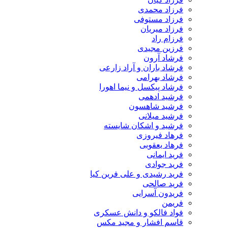
فرزاد محمدی
فرزاد مستوفی
فرزاد میریان
فرزام راد
فرزین مجیدی
فرشاد آرون
فرشاد باران و آراد زارعی
فرشاد بهرامی
فرشاد پیکسل و نیما اهورا
فرشید ادهمی
فرشید شاهسون
فرشید میلانی
فرشید و اشکان شایسته
فرهاد فیروزی
فرهاد یعقوبی
فرید ایمانی
فرید جوادی
فرید رشیدی و علی فرین کیا
فرید صالحی
فریدون آسرایی
فریمن
فواد فالکو و دانش عسکری
قاسم افشار و مجید مکس