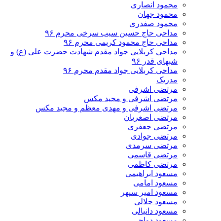
محمود انصاری
محمود جهان
محمود صفدری
مداحی حاج حسین سیب سرخی محرم ۹۶
مداحی حاج محمود کریمی محرم ۹۶
مداحی کربلایی جواد مقدم شهادت حضرت علی (ع) و
شبهای قدر ۹۶
مداحی کربلایی جواد مقدم محرم ۹۶
مدریک
مرتضی اشرفی
مرتضی اشرفی و مجید مکس
مرتضی اشرفی و مهدی معظم و مجید مکس
مرتضی اصغریان
مرتضی جعفری
مرتضی جوادی
مرتضی سرمدی
مرتضی قاسمی
مرتضی کاظمی
مسعود ابراهیمی
مسعود امامی
مسعود امیر سپهر
مسعود جلالی
مسعود دانیالی
مسعود دواچی