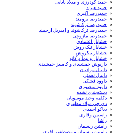
حمید گودرزی و میلاد بابایی
حمید هیراد
حمیدرضا اکبری
حمیدرضا برومند
حمیدرضا ترکاشوند
حمیدرضا ترکاشوند و امیریل ارجمند
حمیدرضا مازوچی
خشایار اعتمادی
خشایار نیک روش
خشایار نیکروش
خشایار و نیما و کانو
داریوش جمشیدی و کامبیز جمشیدی
دانیال مرادیان
دانیال نعمتی
داوود فشکی
داوود منصوری
دسته‌بندی نشده
دکلمه وحید موسویان
دی جی میلاد مظهری
دیاکو احمدی
راستین وقاری
راشا
رامتین ریسمان
رامتین ریسمان و مصطفی باقری