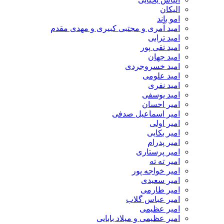
الیکان
امو باند
امید آمری و مجتبی کبیری و مهدى مقدم
امید ترابی
امید تقی پور
امید جهان
امید خسروجردی
امید علومی
امید نفری
امید یوسفی
امیر احسان
امیر اسماعیل صدفی
امیر اولی
امیر بکایی
امیر پدرام
امیر پرستاری
امیر ته ته
امیر خواجه پور
امیر سعیدی
امیر طارمی
امیر عباس گلاب
امیر عظیمی
امیر عظیمی و میلاد بابایی