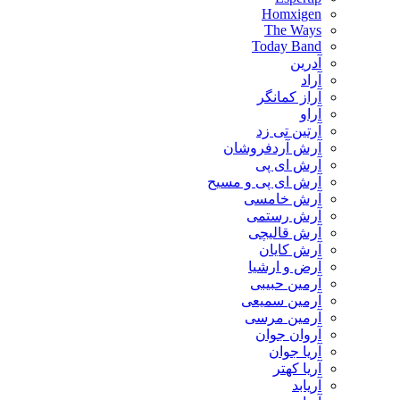
Homxigen
The Ways
Today Band
آدرین
آراد
آراز کمانگر
آراو
آرتین تی زد
آرش آردفروشان
آرش ای پی
آرش ای پی و مسیح
آرش خامسی
آرش رستمی
آرش قالیچی
آرش کایان
​آرض و ارشیا
آرمین حبیبی
آرمین سمیعی
آرمین مرسی
آروان جوان
آریا جوان
آریا کهتر
آریابد