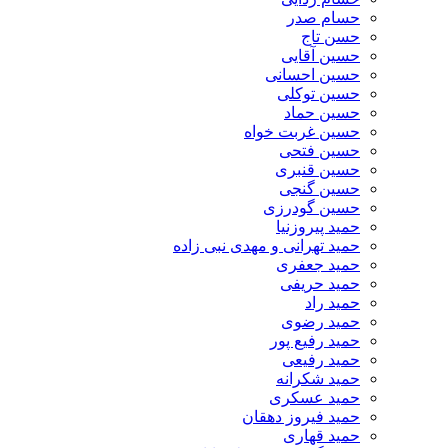
حسام صدر
حسن تاج
حسین آقایی
حسین احسانی
حسین توکلی
حسین حماد
حسین غربت خواه
حسین فتحی
حسین قنبری
حسین گنجی
حسین گودرزی
حمید پیروزنیا
حمید تهرانی و مهدی نبی زاده
حمید جعفری
حمید حریفی
حمید راد
حمید رضوی
حمید رفیع پور
حمید رفیعی
حمید شکرانه
حمید عسکری
حمید فیروز دهقان
حمید قهاری