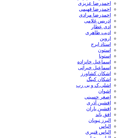
احمدرضا عزیزی
احمدرضا فهیمی
احمدرضا مرادی
ادریس غلامی
ادی عطار
ادیب طاهری
اروین
استاد ایرج
استون
استونا
اسماعیل خانزاده
اسماعیل خیراتی
اشکان کشاورز
اشکان کینگ
اشلی.ک و بی رپ
اشوان
اصغر حسینی
افشین آذری
افشین باران
افق باند
البرز نبویان
الیاس
الیاس قنبرى
الیاس یحیایی