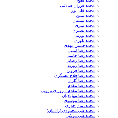
محمد فاتح
محمد فرزان صادقی
محمد قلی پور
محمد متین
محمد مستان
محمد میری
محمد نصیری
محمد نورنیا
محمد یاوری
محمدحسین مهدی
محمدرضا امینی
محمدرضا حاتمی
محمدرضا رضایی
محمدرضا روزبه
محمدرضا فروتن
محمدرضا فلاح عسگری
محمدرضا گلزار
محمدرضا مقدم
محمدرضا مقدم – روزای بارونی
محمدرضا مهابادیان
محمدرضا موسوی
محمدزمان خدری
محمدعلی محمودی (رادمان)
محمدعلی مولایی