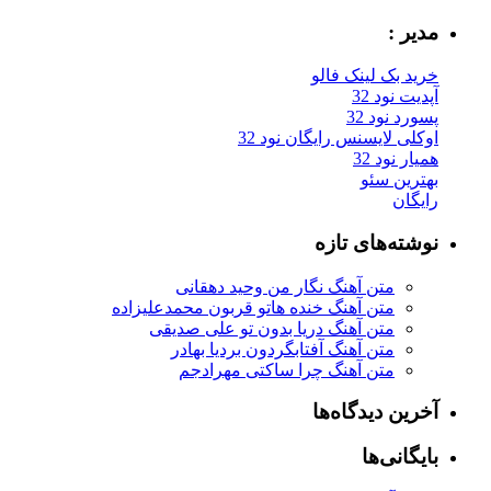
مدیر :
خرید بک لینک فالو
آپدیت نود 32
پسورد نود 32
اوکلی لایسنس رایگان نود 32
همیار نود 32
بهترین سئو
رایگان
نوشته‌های تازه
متن آهنگ نگار من وحید دهقانی
متن آهنگ خنده هاتو قربون محمدعلیزاده
متن آهنگ دریا بدون تو علی صدیقی
متن آهنگ آفتابگردون بردیا بهادر
متن آهنگ چرا ساکتی مهرادجم
آخرین دیدگاه‌ها
بایگانی‌ها