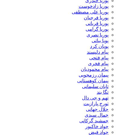
پوریا حیدری
پوریا زادخوست
پوریا علی مصطفی
پوریا فرجیان
پوریا قربانی
پوریا گرامی
پوریا نصری
پویا بیاتی
پویان کرد
پیام دلپسند
پیام فتحی
پیام فخری
پیام محمودیان
پیمان رزمجویی
پیمان کوهستانی
تابان سلیمانی
تگا بند
تهم و جی دال
تورج پارازیت
جلال جهانی
جمال سیدی
جمشید گرکانی
جواد خاکپور
جواد فیض