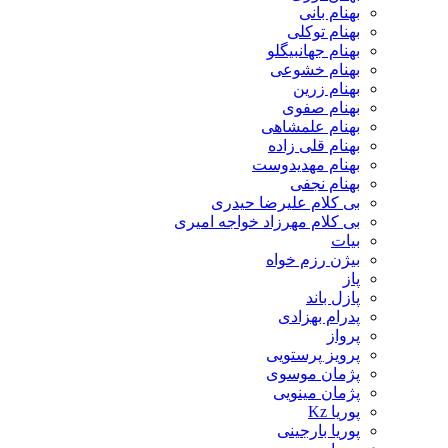
بهنام بانی
بهنام توکلی
بهنام جهانبیگلو
بهنام خشوعی
بهنام زرین
بهنام صفوی
بهنام علمشاهی
بهنام قلی زاده
بهنام مهدیدوست
بهنام نجفی
بی کلام علیرضا حیدری
بی کلام مهرزاد خواجه امیری
بیات
بیژن رزم خواه
پاز
پازل باند
پدرام بهزادی
پرواز
پرویز پرستویی
پژمان موسوی
پژمان مینویی
پوریا Kz
پوریا بارجینی