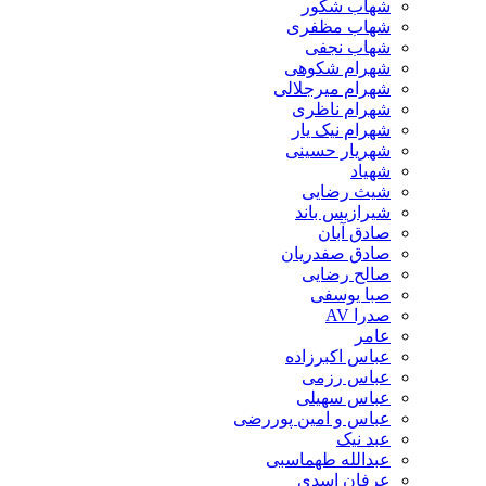
شهاب شکور
شهاب مظفری
شهاب نجفی
شهرام شکوهی
شهرام میرجلالی
شهرام ناظری
شهرام نیک یار
شهریار حسینی
شهیاد
شیث رضایی
شیرازیس باند
صادق آبان
صادق صفدریان
صالح رضایی
صبا یوسفی
صدرا AV
عامر
عباس اکبرزاده
عباس رزمی
عباس سهیلی
عباس و امین پوررضی
عبد نیک
عبدالله طهماسبی‎
عرفان اسدی