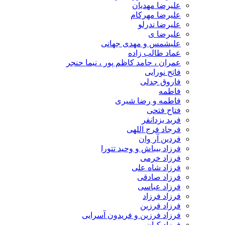
علیرضا مهدیان
علیرضا مهرکام
علیرضا ندرلو
علیرضا ی
علیشمس و مهدی جهانی
عماد طالب زاده
عمران ، حامد کاظم پور ، نیما حنجر
فاتح نورایی
فاروق جدلی
فاطمه
فاطمه و رضا شیری
فتاح فتحی
فربد یزدانفر
فرجاد فرج اللهی
فردین آر وان
فرزاد بیباش و وحید تتورا
فرزاد خرمی
فرزاد شاه علی
فرزاد صادقی
فرزاد عباسی
فرزاد فرزاد
فرزاد فرزین
فرزاد فرزین و فریدون آسرایی
فرزاد کیان