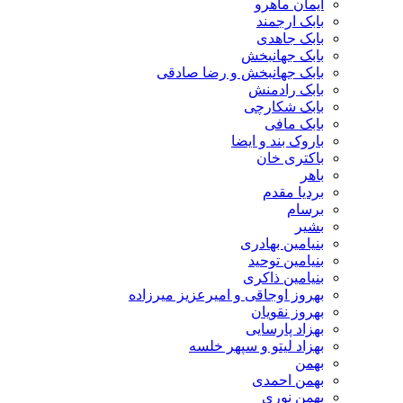
ایمان ماهرو
بابک ارجمند
بابک جاهدی
بابک جهانبخش
بابک جهانبخش و رضا صادقی
بابک رادمنش
بابک شکارچی
بابک مافی
باروک بند و ایضا
باکتری خان
باهر
بردیا مقدم
برسام
بشیر
بنیامین بهادری
بنیامین توحید
بنیامین ذاکری
بهروز اوجاقی و امیرعزیز میرزاده
بهروز نقویان
بهزاد پارسایی
بهزاد لیتو و سپهر خلسه
بهمن
بهمن احمدی
بهمن نوری