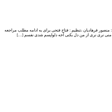
با بالاترین کیفیت – Be Hame Begoo ترانه ، آهنگ : منصور فرهادیان ،تنظیم : فتاح فتحی برای به ادامه مطلب مراجعه
شق منی نری نری از من دل بکنی آخه دلواپسم شدی نفسم […]