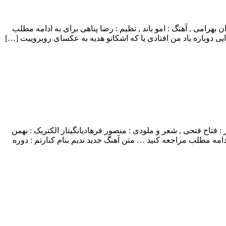
ن با بالاترین کیفیت – Cheshmaye Man ترانه : باران بهرامی , آهنگ : امو باند , تظیم : رضا پناهی برای به ادامه مطلب
یی دوباره یاد من افتادی یا که اشکاتو هدیه به عکسای روبروییت […]
فیت – Kenaretam تنظیم و میکس مستر : فتاح فتحی , شعر و ملودی : منصور فرهادیانگیتار الکتریک : بهمن
 ادامه مطلب مراجعه کنید … متن آهنگ جدید ندیم بنام کنارتم : دوره