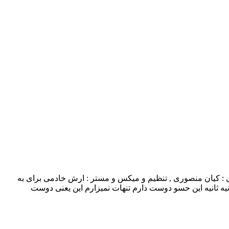
 با بالاترین کیفیت – Nam O Neshon شعرو ملودى : کیان منصورى , تنظیم و میکس و مستر : ارش خادمى برای به
نیه ثانیه این حسو دوست دارم تنهات نمیزارم این یعنی دوست