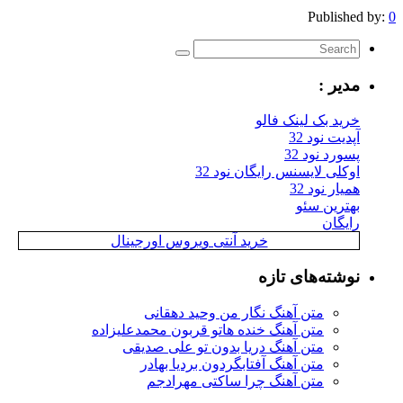
Published by:
0
مدیر :
خرید بک لینک فالو
آپدیت نود 32
پسورد نود 32
اوکلی لایسنس رایگان نود 32
همیار نود 32
بهترین سئو
رایگان
خرید آنتی ویروس اورجینال
نوشته‌های تازه
متن آهنگ نگار من وحید دهقانی
متن آهنگ خنده هاتو قربون محمدعلیزاده
متن آهنگ دریا بدون تو علی صدیقی
متن آهنگ آفتابگردون بردیا بهادر
متن آهنگ چرا ساکتی مهرادجم