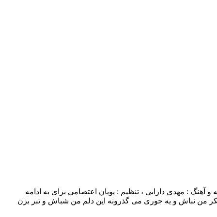
م برس به زندگیت با بالاترین کیفیت – Beres Be Zendegit ترانه و آهنگ : مهدی دارابی ، تنظیم : پویان اعتصامی برای به ادامه
ر من نباش و یه جوری می گذرونه این دلم من شباش و تبر بزن