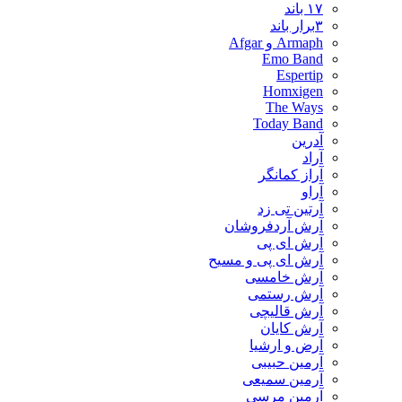
۱۷ باند
۳برار باند
Armaph و Afgar
Emo Band
Espertip
Homxigen
The Ways
Today Band
آدرین
آراد
آراز کمانگر
آراو
آرتین تی زد
آرش آردفروشان
آرش ای پی
آرش ای پی و مسیح
آرش خامسی
آرش رستمی
آرش قالیچی
آرش کایان
​آرض و ارشیا
آرمین حبیبی
آرمین سمیعی
آرمین مرسی