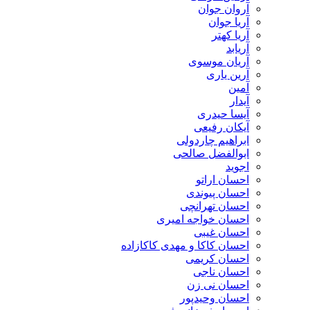
آروان جوان
آریا جوان
آریا کهتر
آریابد
آریان موسوی
آرین یاری
آمین
آیدار
آیسا حیدری
آیکان رفیعی
ابراهیم چاردولی
ابوالفضل صالحی
اجوید
احسان اراتو
احسان پیوندی
احسان تهرانچی
احسان خواجه امیری
احسان غیبی
احسان کاکا و مهدی کاکازاده
احسان کریمی
احسان ناجی
احسان نی زن
احسان وحیدپور