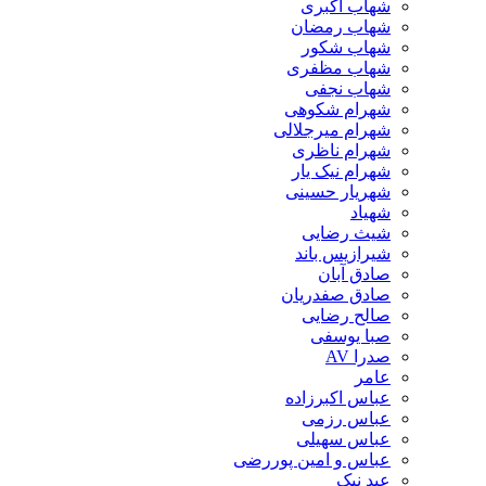
شهاب اکبری
شهاب رمضان
شهاب شکور
شهاب مظفری
شهاب نجفی
شهرام شکوهی
شهرام میرجلالی
شهرام ناظری
شهرام نیک یار
شهریار حسینی
شهیاد
شیث رضایی
شیرازیس باند
صادق آبان
صادق صفدریان
صالح رضایی
صبا یوسفی
صدرا AV
عامر
عباس اکبرزاده
عباس رزمی
عباس سهیلی
عباس و امین پوررضی
عبد نیک