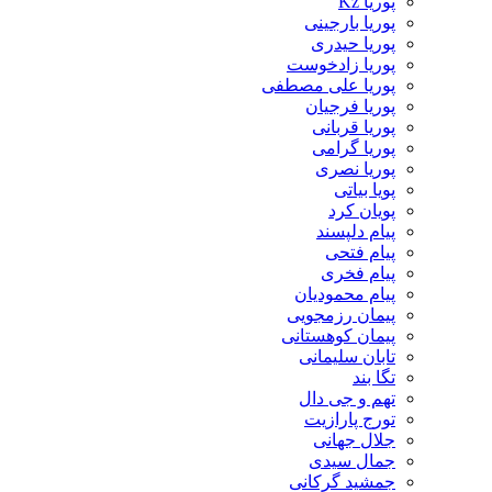
پوریا Kz
پوریا بارجینی
پوریا حیدری
پوریا زادخوست
پوریا علی مصطفی
پوریا فرجیان
پوریا قربانی
پوریا گرامی
پوریا نصری
پویا بیاتی
پویان کرد
پیام دلپسند
پیام فتحی
پیام فخری
پیام محمودیان
پیمان رزمجویی
پیمان کوهستانی
تابان سلیمانی
تگا بند
تهم و جی دال
تورج پارازیت
جلال جهانی
جمال سیدی
جمشید گرکانی