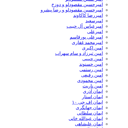
امیرحسین مقصودلو و دوزخ
امیرحسین مقصودلو و رضا پیشرو
امیررضا کاکاوند
امیرسعید
امیرعباس آل حبیب
امیرعلی
امیرعلی پورقاسم
امیرمحمد غفاری
امین اکبری
امین تیرزاد و سام سهراب
امین حبیبی
امین حسنوند
امین رستمی
امین رفیعی
امین محمودی
امین ناریت
ایمان آذری
ایمان استار
ایمان اف جی ۱۰
ایمان جهانگری
ایمان سلطانی
ایمان عبدالله خانی
ایمان علیشاهی