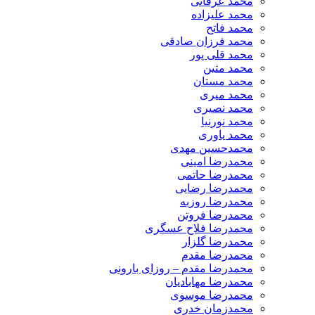
محمد عرفانی
محمد علیزاده
محمد فاتح
محمد فرزان صادقی
محمد قلی پور
محمد متین
محمد مستان
محمد میری
محمد نصیری
محمد نورنیا
محمد یاوری
محمدحسین مهدی
محمدرضا امینی
محمدرضا حاتمی
محمدرضا رضایی
محمدرضا روزبه
محمدرضا فروتن
محمدرضا فلاح عسگری
محمدرضا گلزار
محمدرضا مقدم
محمدرضا مقدم – روزای بارونی
محمدرضا مهابادیان
محمدرضا موسوی
محمدزمان خدری