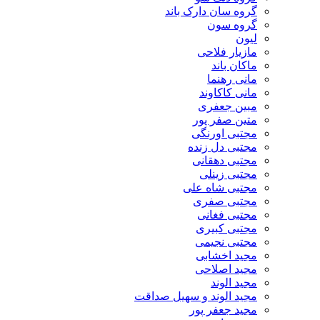
گروه سان دارک باند
گروه سون
لیون
مازیار فلاحی
ماکان باند
مانی رهنما
مانی کاکاوند
مبین جعفری
متین صفر پور
مجتبی اورنگی
مجتبی دل زنده
مجتبی دهقانی
مجتبی زینلی
مجتبی شاه علی
مجتبی صفری
مجتبی فغانی
مجتبی کبیری
مجتبی نجیمی
مجید اخشابی
مجید اصلاحی
مجید الوند‎
مجید الوند و سهیل صداقت
مجید جعفر پور