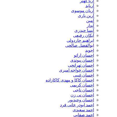
آریا کهتر
آریابد
آریان موسوی
آرین یاری
آمین
آیدار
آیسا حیدری
آیکان رفیعی
ابراهیم چاردولی
ابوالفضل صالحی
اجوید
احسان اراتو
احسان پیوندی
احسان تهرانچی
احسان خواجه امیری
احسان غیبی
احسان کاکا و مهدی کاکازاده
احسان کریمی
احسان ناجی
احسان نی زن
احسان وحیدپور
احمد ابوذر خانی فرد
احمد سعیدی
احمد صفایی