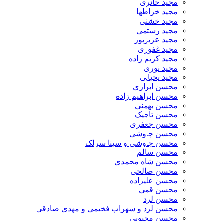
مجید حائری
مجید خراطها
مجید خشتی
مجید رستمی
مجید عزیزپور
مجید غفوری
مجید کریم زاده
مجید نوری
مجید یحیایی
محسن ابراری
محسن ابراهیم زاده
محسن بهمنی
محسن تاجیک
محسن جعفری
محسن چاوشی
محسن چاوشی و سینا سرلک
محسن سالم
محسن شاه محمدی
محسن صالحی
محسن علیزاده
محسن قمی
محسن لرد
محسن لرد و سهراب فخیمی و مهدی صادقی
محسن محبوبی