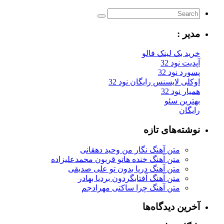
مدیر :
خرید بک لینک فالو
آپدیت نود 32
پسورد نود 32
اوکلی لایسنس رایگان نود 32
همیار نود 32
بهترین سئو
رایگان
نوشته‌های تازه
متن آهنگ نگار من وحید دهقانی
متن آهنگ خنده هاتو قربون محمدعلیزاده
متن آهنگ دریا بدون تو علی صدیقی
متن آهنگ آفتابگردون بردیا بهادر
متن آهنگ چرا ساکتی مهرادجم
آخرین دیدگاه‌ها