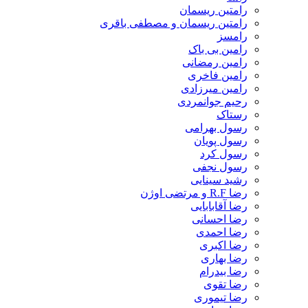
رامتین ریسمان
رامتین ریسمان و مصطفی باقری
رامسز
رامین بی باک
رامین رمضانی
رامین فاخری
رامین میرزادی
رحیم جوانمردی
رستاک
رسول بهرامی
رسول پویان
رسول کرد
رسول نجفی
رشید سینایی
رضا R.F و مرتضی اوژن
رضا آقابابایی
رضا احسانی
رضا احمدی
رضا اکبری
رضا بهاری
رضا بیدرام
رضا تقوی
رضا تیموری