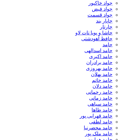
جواد خاکپور
جواد فیض
جواد قسمت
چاپار بند
چارتار
حاشا و پویا تات لاو
حافظ آهودشتی
حامد
حامد اسدالهی
حامد اکبری
حامد برادران
حامد بهروزی
حامد پهلان
حامد حاتم
حامد دلان
حامد رحمانی
حامد زمانی
حامد سیاهی
حامد طاها
حامد قهرایی پور
حامد لطفی
حامد محضرنیا
حامد ملک پور
حامد همایون