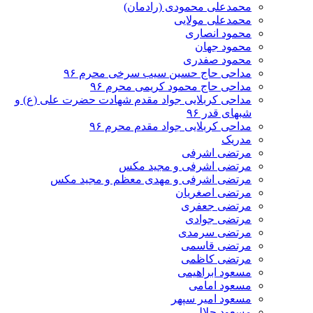
محمدعلی محمودی (رادمان)
محمدعلی مولایی
محمود انصاری
محمود جهان
محمود صفدری
مداحی حاج حسین سیب سرخی محرم ۹۶
مداحی حاج محمود کریمی محرم ۹۶
مداحی کربلایی جواد مقدم شهادت حضرت علی (ع) و
شبهای قدر ۹۶
مداحی کربلایی جواد مقدم محرم ۹۶
مدریک
مرتضی اشرفی
مرتضی اشرفی و مجید مکس
مرتضی اشرفی و مهدی معظم و مجید مکس
مرتضی اصغریان
مرتضی جعفری
مرتضی جوادی
مرتضی سرمدی
مرتضی قاسمی
مرتضی کاظمی
مسعود ابراهیمی
مسعود امامی
مسعود امیر سپهر
مسعود جلالی