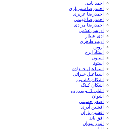
احمد نایبی
احمدرضا شهریاری
احمدرضا عزیزی
احمدرضا فهیمی
احمدرضا مرادی
ادریس غلامی
ادی عطار
ادیب طاهری
اروین
استاد ایرج
استون
استونا
اسماعیل خانزاده
اسماعیل خیراتی
اشکان کشاورز
اشکان کینگ
اشلی.ک و بی رپ
اشوان
اصغر حسینی
افشین آذری
افشین باران
افق باند
البرز نبویان
الیاس