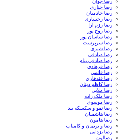
رضا جوان
رضا چناری
رضا خادمیان
رضا رخساری
رضا رزم آرا
رضا روح پور
رضا ساسان پور
رضا سرپرست
رضا شیری
رضا صادقی
رضا صادقی بنام
رضا فرهادی
رضا قائمی
رضا قندهاری
رضا کاظم دینان
رضا ملایی
رضا ملک زاده
رضا موسوی
رضا نمو و سکسکه بند
رضا هاشمیان
رضا هامون
رضا و نریمان و کامیاب
رضا یزدانی
رضالون