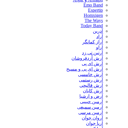
Emo Band
Espertip
Homxigen
The Ways
Today Band
آدرین
آراد
آراز کمانگر
آراو
آرتین تی زد
آرش آردفروشان
آرش ای پی
آرش ای پی و مسیح
آرش خامسی
آرش رستمی
آرش قالیچی
آرش کایان
​آرض و ارشیا
آرمین حبیبی
آرمین سمیعی
آرمین مرسی
آروان جوان
آریا جوان