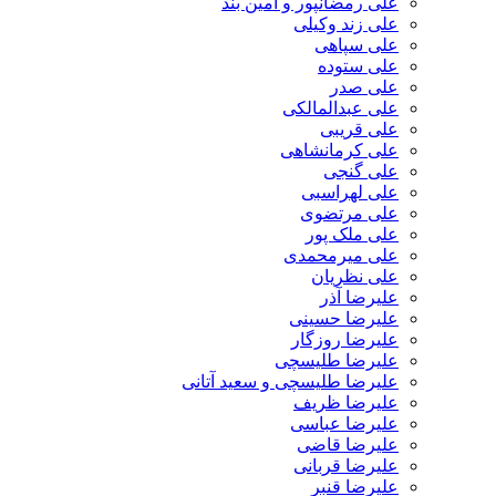
علی رمضانپور و آمین بند
علی زند وکیلی
علی سپاهی
علی ستوده
علی صدر
علی عبدالمالکی
علی قریبی
علی کرمانشاهی
علی گنجی
علی لهراسبی
علی مرتضوی
علی ملک پور
علی میرمحمدی
علی نظریان
علیرضا آذر
علیرضا حسینی
علیرضا روزگار
علیرضا طلیسچی
علیرضا طلیسچی و سعید آتانی
علیرضا ظریف
علیرضا عباسی
علیرضا قاضی
علیرضا قربانی
علیرضا قنبر