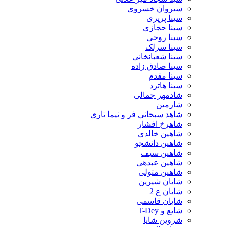
سیروان خسروی
سینا پرپری
سینا حجازی
سینا روحی
سینا سرلک
سینا شعبانخانی
سینا صادق زاده
سینا مقدم
سینا هاترد
شادمهر جمالی
شارمین
شاهد سبحانی فر و نیما تاری
شاهرخ افشار
شاهین خالدی
شاهین دانشجو
شاهین سیف
شاهین عبدهی
شاهین متولی
شایان شیرین
شایان ع 2
شایان قاسمی
شایع و T-Dey
شروین شایا