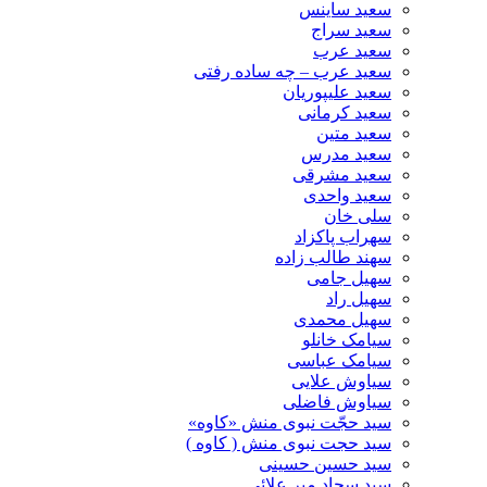
سعید ساینس
سعید سراج
سعید عرب
سعید عرب – چه ساده رفتی
سعید علیپوریان
سعید کرمانی
سعید متین
سعید مدرس
سعید مشرقی
سعید واحدی
سلی خان
سهراب پاکزاد
سهند طالب زاده
سهیل جامی
سهیل راد
سهیل محمدی
سیامک خانلو
سیامک عباسی
سیاوش علایی
سیاوش فاضلی
سید حجّت نبوی منش «کاوه»
سید حجت نبوی منش ( کاوه )
سید حسین حسینى
سید سجاد میر علائی