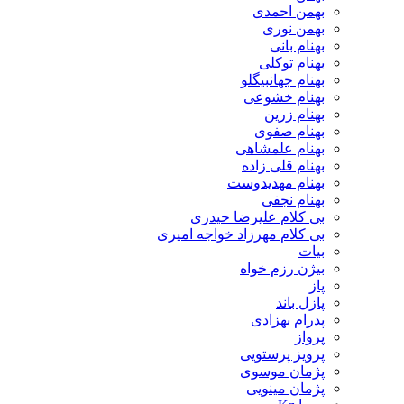
بهمن احمدی
بهمن نوری
بهنام بانی
بهنام توکلی
بهنام جهانبیگلو
بهنام خشوعی
بهنام زرین
بهنام صفوی
بهنام علمشاهی
بهنام قلی زاده
بهنام مهدیدوست
بهنام نجفی
بی کلام علیرضا حیدری
بی کلام مهرزاد خواجه امیری
بیات
بیژن رزم خواه
پاز
پازل باند
پدرام بهزادی
پرواز
پرویز پرستویی
پژمان موسوی
پژمان مینویی