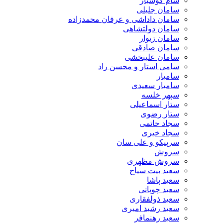
سام کوشیار
سامان جلیلی
سامان داداشی و عرفان محمدزاده
سامان دولتشاهی
سامان زیوار
سامان صادقی
سامان علیبخشی
سامی استار و محسن راد
سامیار
سامیار سعیدی
سپهر خلسه
ستار اسماعیلی
ستار رضوی
سجاد حاتمی
سجاد خیری
سرپیکو و علی سان
سروش
سروش مظهری
سعید بیت سیاح
سعید پاشا
سعید چوپانی
سعید ذولفقاری
سعید رشید امیری
سعید رهنمافر