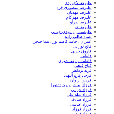
علیرضا لاجوردی
علیرضا منصوری فرد
علیرضا مهدیان
علیرضا مهرکام
علیرضا ندرلو
علیرضا ی
علیشمس و مهدی جهانی
عماد طالب زاده
عمران ، حامد کاظم پور ، نیما حنجر
فاتح نورایی
فاروق جدلی
فاطمه
فاطمه و رضا شیری
فتاح فتحی
فربد یزدانفر
فرجاد فرج اللهی
فردین آر وان
فرزاد بیباش و وحید تتورا
فرزاد خرمی
فرزاد شاه علی
فرزاد صادقی
فرزاد عباسی
فرزاد فرزاد
فرزاد فرزین