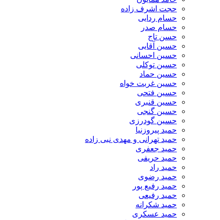
حجت اشرف زاده
حسام ردایی
حسام صدر
حسن تاج
حسین آقایی
حسین احسانی
حسین توکلی
حسین حماد
حسین غربت خواه
حسین فتحی
حسین قنبری
حسین گنجی
حسین گودرزی
حمید پیروزنیا
حمید تهرانی و مهدی نبی زاده
حمید جعفری
حمید حریفی
حمید راد
حمید رضوی
حمید رفیع پور
حمید رفیعی
حمید شکرانه
حمید عسکری