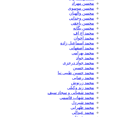
محسن مهراد
محسن موسوی
محسن والهیان
محسن وجدانی
محسن یاحقی
محسن یگانه
محمد اچ اف
محمد اخوان
محمد اسماعیل زاده
محمد اصفهانی
محمد بهرامی
محمد جواد
محمد جواد درجزی
محمد حسین
محمد حسین طیبی نیا
محمد رضایی
محمد زرنوش
محمد زند وکیلی
محمد شعبانی و سجاد سیف
محمد شهاب قاسمی
​محمد شیردل
محمد ظهرابی
محمد عبدالی