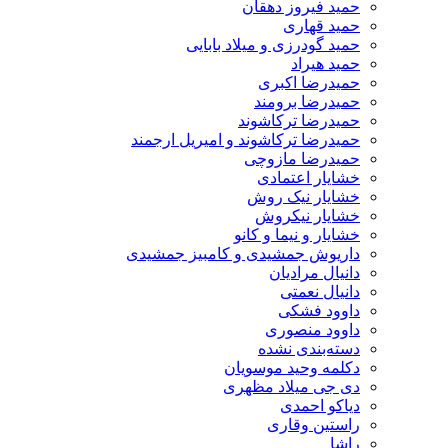
حمید فیروز دهقان
حمید قهاری
حمید گودرزی و میلاد بابایی
حمید هیراد
حمیدرضا اکبری
حمیدرضا برومند
حمیدرضا ترکاشوند
حمیدرضا ترکاشوند و امیریل ارجمند
حمیدرضا مازوچی
خشایار اعتمادی
خشایار نیک روش
خشایار نیکروش
خشایار و نیما و کانو
داریوش جمشیدی و کامبیز جمشیدی
دانیال مرادیان
دانیال نعمتی
داوود فشکی
داوود منصوری
دسته‌بندی نشده
دکلمه وحید موسویان
دی جی میلاد مظهری
دیاکو احمدی
راستین وقاری
راشا