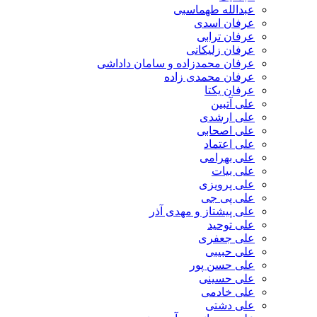
عبدالله طهماسبی‎
عرفان اسدی
عرفان ترابی
عرفان زلیکانی
عرفان محمدزاده و سامان داداشی
عرفان محمدی زاده
عرفان یکتا
علی آتبین
علی ارشدی
علی اصحابی
علی اعتماد
علی بهرامی
علی بیات
علی پرویزی
علی پی جی
علی پیشتاز و مهدی آذر
علی توحید
علی جعفری
علی حبیبی
علی حسن پور
علی حسینی
علی خادمی
علی دشتی