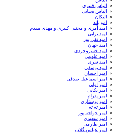
الیاس قنبرى
الیاس یحیایی
الیکان
امو باند
امید آمری و مجتبی کبیری و مهدى مقدم
امید ترابی
امید تقی پور
امید جهان
امید خسروجردی
امید علومی
امید نفری
امید یوسفی
امیر احسان
امیر اسماعیل صدفی
امیر اولی
امیر بکایی
امیر پدرام
امیر پرستاری
امیر ته ته
امیر خواجه پور
امیر سعیدی
امیر طارمی
امیر عباس گلاب