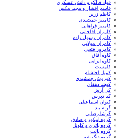
فواد فالکو و دانش عسکری
قاسم افشار و مجید مکس
کاظم زرین
کامبیز جمشیدی
کامبیز فراهانی
کامران آقاخانی
کامران رسول زاده
کامران مولایی
کامروز فتحی
کاوه آفاق
کاوه ایرانی
کلمست
کمیل احتشام
کوروش جمشیدی
کوشا دهقان
کی آرش
کیا دپرس
کیوان اسماعیلی
گرام بند
گرشا رضایی
گروه اپیکور و صادق
گروه باتری و کلونل
گروه پالت
گروه دنگ شو