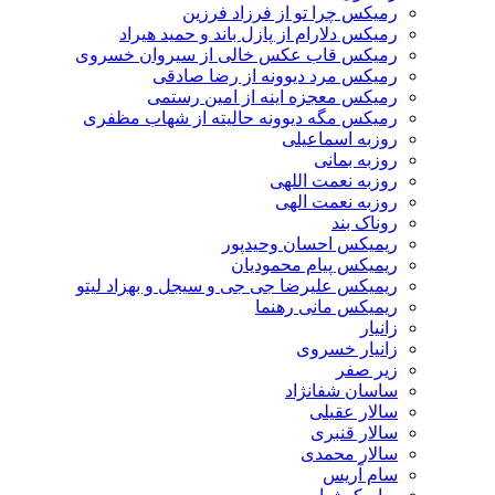
رمیکس چرا تو از فرزاد فرزین
رمیکس دلارام از پازل باند و حمید هیراد
رمیکس قاب عکس خالی از سیروان خسروی
رمیکس مرد دیوونه از رضا صادقی
رمیکس معجزه اینه از امین رستمی
رمیکس مگه دیوونه حالیته از شهاب مظفری
روزبه اسماعیلی
روزبه بمانی
روزبه نعمت اللهی
روزبه نعمت الهی
روناک بند
ریمیکس احسان وحیدپور
ریمیکس پیام محمودیان
ریمیکس علیرضا جی جی و سیجل و بهزاد لیتو
ریمیکس مانی رهنما
زانیار
زانیار خسروی
زیر صفر
ساسان شفانژاد
سالار عقیلی
سالار قنبری
سالار محمدی
سام آریس