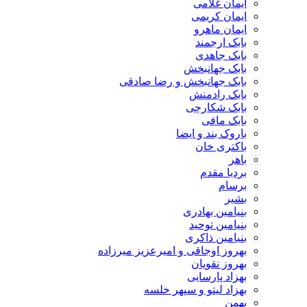
ایمان غلامی
ایمان کریمی
ایمان ماهرو
بابک ارجمند
بابک جاهدی
بابک جهانبخش
بابک جهانبخش و رضا صادقی
بابک رادمنش
بابک شکارچی
بابک مافی
باروک بند و ایضا
باکتری خان
باهر
بردیا مقدم
برسام
بشیر
بنیامین بهادری
بنیامین توحید
بنیامین ذاکری
بهروز اوجاقی و امیرعزیز میرزاده
بهروز نقویان
بهزاد پارسایی
بهزاد لیتو و سپهر خلسه
بهمن