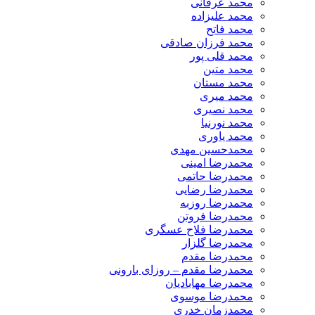
محمد عرفانی
محمد علیزاده
محمد فاتح
محمد فرزان صادقی
محمد قلی پور
محمد متین
محمد مستان
محمد میری
محمد نصیری
محمد نورنیا
محمد یاوری
محمدحسین مهدی
محمدرضا امینی
محمدرضا حاتمی
محمدرضا رضایی
محمدرضا روزبه
محمدرضا فروتن
محمدرضا فلاح عسگری
محمدرضا گلزار
محمدرضا مقدم
محمدرضا مقدم – روزای بارونی
محمدرضا مهابادیان
محمدرضا موسوی
محمدزمان خدری