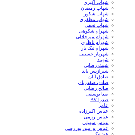
شهاب اکبری
شهاب رمضان
شهاب شکور
شهاب مظفری
شهاب نجفی
شهرام شکوهی
شهرام میرجلالی
شهرام ناظری
شهرام نیک یار
شهریار حسینی
شهیاد
شیث رضایی
شیرازیس باند
صادق آبان
صادق صفدریان
صالح رضایی
صبا یوسفی
صدرا AV
عامر
عباس اکبرزاده
عباس رزمی
عباس سهیلی
عباس و امین پوررضی
عبد نیک