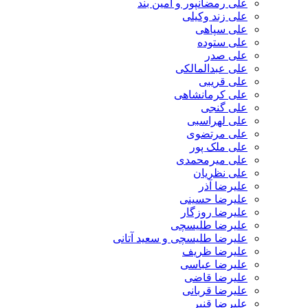
علی رمضانپور و آمین بند
علی زند وکیلی
علی سپاهی
علی ستوده
علی صدر
علی عبدالمالکی
علی قریبی
علی کرمانشاهی
علی گنجی
علی لهراسبی
علی مرتضوی
علی ملک پور
علی میرمحمدی
علی نظریان
علیرضا آذر
علیرضا حسینی
علیرضا روزگار
علیرضا طلیسچی
علیرضا طلیسچی و سعید آتانی
علیرضا ظریف
علیرضا عباسی
علیرضا قاضی
علیرضا قربانی
علیرضا قنبر