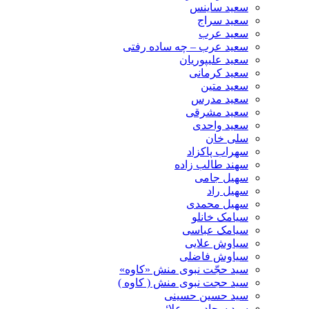
سعید ساینس
سعید سراج
سعید عرب
سعید عرب – چه ساده رفتی
سعید علیپوریان
سعید کرمانی
سعید متین
سعید مدرس
سعید مشرقی
سعید واحدی
سلی خان
سهراب پاکزاد
سهند طالب زاده
سهیل جامی
سهیل راد
سهیل محمدی
سیامک خانلو
سیامک عباسی
سیاوش علایی
سیاوش فاضلی
سید حجّت نبوی منش «کاوه»
سید حجت نبوی منش ( کاوه )
سید حسین حسینى
سید سجاد میر علائی