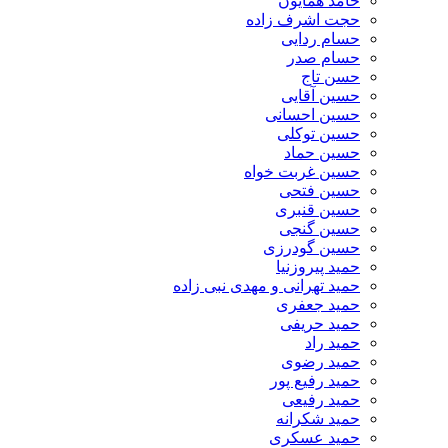
حامد همایون
حجت اشرف زاده
حسام ردایی
حسام صدر
حسن تاج
حسین آقایی
حسین احسانی
حسین توکلی
حسین حماد
حسین غربت خواه
حسین فتحی
حسین قنبری
حسین گنجی
حسین گودرزی
حمید پیروزنیا
حمید تهرانی و مهدی نبی زاده
حمید جعفری
حمید حریفی
حمید راد
حمید رضوی
حمید رفیع پور
حمید رفیعی
حمید شکرانه
حمید عسکری