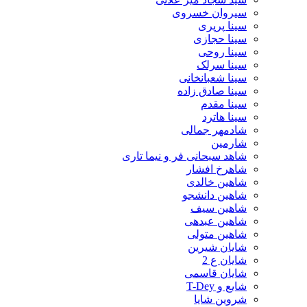
سیروان خسروی
سینا پرپری
سینا حجازی
سینا روحی
سینا سرلک
سینا شعبانخانی
سینا صادق زاده
سینا مقدم
سینا هاترد
شادمهر جمالی
شارمین
شاهد سبحانی فر و نیما تاری
شاهرخ افشار
شاهین خالدی
شاهین دانشجو
شاهین سیف
شاهین عبدهی
شاهین متولی
شایان شیرین
شایان ع 2
شایان قاسمی
شایع و T-Dey
شروین شایا