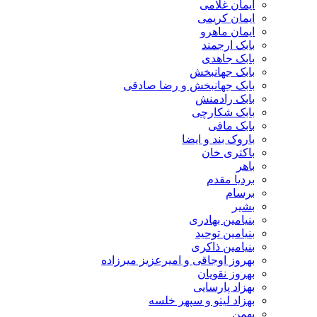
ایمان غلامی
ایمان کریمی
ایمان ماهرو
بابک ارجمند
بابک جاهدی
بابک جهانبخش
بابک جهانبخش و رضا صادقی
بابک رادمنش
بابک شکارچی
بابک مافی
باروک بند و ایضا
باکتری خان
باهر
بردیا مقدم
برسام
بشیر
بنیامین بهادری
بنیامین توحید
بنیامین ذاکری
بهروز اوجاقی و امیرعزیز میرزاده
بهروز نقویان
بهزاد پارسایی
بهزاد لیتو و سپهر خلسه
بهمن