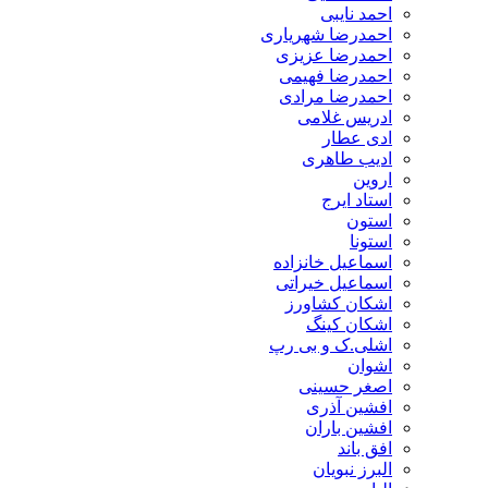
احمد نایبی
احمدرضا شهریاری
احمدرضا عزیزی
احمدرضا فهیمی
احمدرضا مرادی
ادریس غلامی
ادی عطار
ادیب طاهری
اروین
استاد ایرج
استون
استونا
اسماعیل خانزاده
اسماعیل خیراتی
اشکان کشاورز
اشکان کینگ
اشلی.ک و بی رپ
اشوان
اصغر حسینی
افشین آذری
افشین باران
افق باند
البرز نبویان