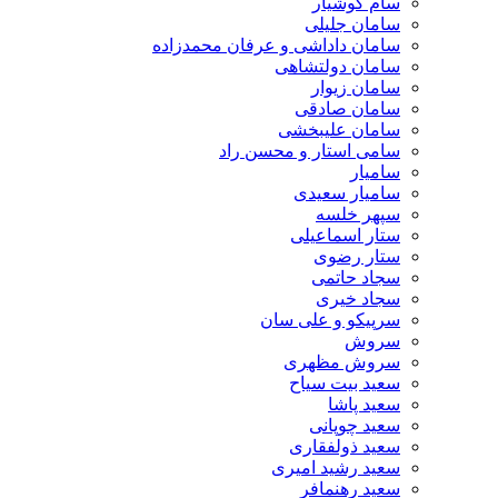
سام کوشیار
سامان جلیلی
سامان داداشی و عرفان محمدزاده
سامان دولتشاهی
سامان زیوار
سامان صادقی
سامان علیبخشی
سامی استار و محسن راد
سامیار
سامیار سعیدی
سپهر خلسه
ستار اسماعیلی
ستار رضوی
سجاد حاتمی
سجاد خیری
سرپیکو و علی سان
سروش
سروش مظهری
سعید بیت سیاح
سعید پاشا
سعید چوپانی
سعید ذولفقاری
سعید رشید امیری
سعید رهنمافر