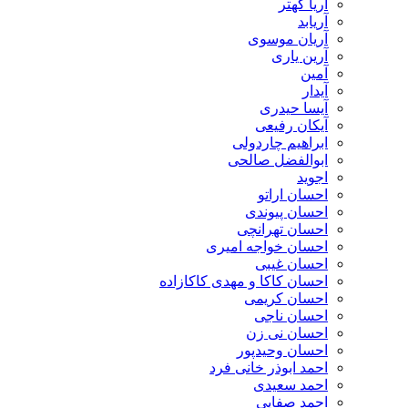
آریا کهتر
آریابد
آریان موسوی
آرین یاری
آمین
آیدار
آیسا حیدری
آیکان رفیعی
ابراهیم چاردولی
ابوالفضل صالحی
اجوید
احسان اراتو
احسان پیوندی
احسان تهرانچی
احسان خواجه امیری
احسان غیبی
احسان کاکا و مهدی کاکازاده
احسان کریمی
احسان ناجی
احسان نی زن
احسان وحیدپور
احمد ابوذر خانی فرد
احمد سعیدی
احمد صفایی