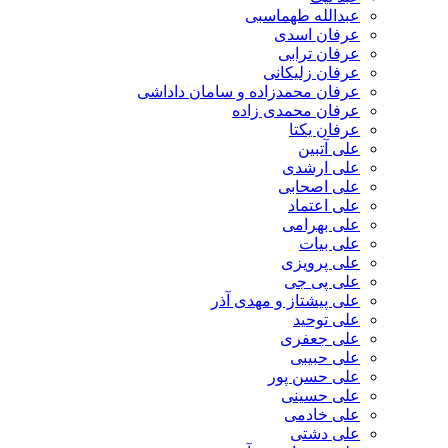
عبدالله طهماسبی‎
عرفان اسدی
عرفان ترابی
عرفان زلیکانی
عرفان محمدزاده و سامان داداشی
عرفان محمدی زاده
عرفان یکتا
علی آتبین
علی ارشدی
علی اصحابی
علی اعتماد
علی بهرامی
علی بیات
علی پرویزی
علی پی جی
علی پیشتاز و مهدی آذر
علی توحید
علی جعفری
علی حبیبی
علی حسن پور
علی حسینی
علی خادمی
علی دشتی