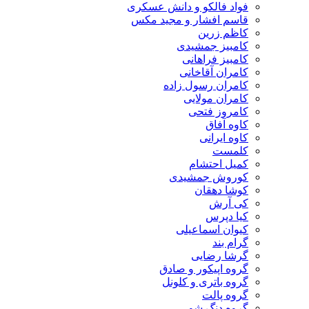
فواد فالکو و دانش عسکری
قاسم افشار و مجید مکس
کاظم زرین
کامبیز جمشیدی
کامبیز فراهانی
کامران آقاخانی
کامران رسول زاده
کامران مولایی
کامروز فتحی
کاوه آفاق
کاوه ایرانی
کلمست
کمیل احتشام
کوروش جمشیدی
کوشا دهقان
کی آرش
کیا دپرس
کیوان اسماعیلی
گرام بند
گرشا رضایی
گروه اپیکور و صادق
گروه باتری و کلونل
گروه پالت
گروه دنگ شو