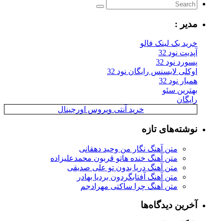
مدیر :
خرید بک لینک فالو
آپدیت نود 32
پسورد نود 32
اوکلی لایسنس رایگان نود 32
همیار نود 32
بهترین سئو
رایگان
خرید آنتی ویروس اورجینال
نوشته‌های تازه
متن آهنگ نگار من وحید دهقانی
متن آهنگ خنده هاتو قربون محمدعلیزاده
متن آهنگ دریا بدون تو علی صدیقی
متن آهنگ آفتابگردون بردیا بهادر
متن آهنگ چرا ساکتی مهرادجم
آخرین دیدگاه‌ها