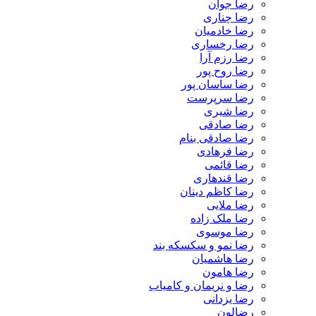
رضا جوان
رضا چناری
رضا خادمیان
رضا رخساری
رضا رزم آرا
رضا روح پور
رضا ساسان پور
رضا سرپرست
رضا شیری
رضا صادقی
رضا صادقی بنام
رضا فرهادی
رضا قائمی
رضا قندهاری
رضا کاظم دینان
رضا ملایی
رضا ملک زاده
رضا موسوی
رضا نمو و سکسکه بند
رضا هاشمیان
رضا هامون
رضا و نریمان و کامیاب
رضا یزدانی
رضالون