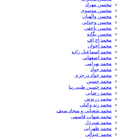
محسن مهراد
محسن موسوی
محسن والهیان
محسن وجدانی
محسن یاحقی
محسن یگانه
محمد اچ اف
محمد اخوان
محمد اسماعیل زاده
محمد اصفهانی
محمد بهرامی
محمد جواد
محمد جواد درجزی
محمد حسین
محمد حسین طیبی نیا
محمد رضایی
محمد زرنوش
محمد زند وکیلی
محمد شعبانی و سجاد سیف
محمد شهاب قاسمی
​محمد شیردل
محمد ظهرابی
محمد عبدالی