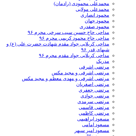
محمدعلی محمودی (رادمان)
محمدعلی مولایی
محمود انصاری
محمود جهان
محمود صفدری
مداحی حاج حسین سیب سرخی محرم ۹۶
مداحی حاج محمود کریمی محرم ۹۶
مداحی کربلایی جواد مقدم شهادت حضرت علی (ع) و
شبهای قدر ۹۶
مداحی کربلایی جواد مقدم محرم ۹۶
مدریک
مرتضی اشرفی
مرتضی اشرفی و مجید مکس
مرتضی اشرفی و مهدی معظم و مجید مکس
مرتضی اصغریان
مرتضی جعفری
مرتضی جوادی
مرتضی سرمدی
مرتضی قاسمی
مرتضی کاظمی
مسعود ابراهیمی
مسعود امامی
مسعود امیر سپهر