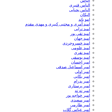
الیاس
الیاس قنبرى
الیاس یحیایی
الیکان
امو باند
امید آمری و مجتبی کبیری و مهدى مقدم
امید ترابی
امید تقی پور
امید جهان
امید خسروجردی
امید علومی
امید نفری
امید یوسفی
امیر احسان
امیر اسماعیل صدفی
امیر اولی
امیر بکایی
امیر پدرام
امیر پرستاری
امیر ته ته
امیر خواجه پور
امیر سعیدی
امیر طارمی
امیر عباس گلاب