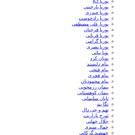
پوریا Kz
پوریا بارجینی
پوریا حیدری
پوریا زادخوست
پوریا علی مصطفی
پوریا فرجیان
پوریا قربانی
پوریا گرامی
پوریا نصری
پویا بیاتی
پویان کرد
پیام دلپسند
پیام فتحی
پیام فخری
پیام محمودیان
پیمان رزمجویی
پیمان کوهستانی
تابان سلیمانی
تگا بند
تهم و جی دال
تورج پارازیت
جلال جهانی
جمال سیدی
جمشید گرکانی