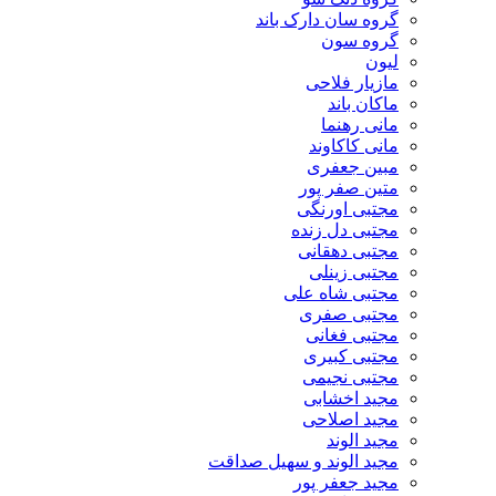
گروه سان دارک باند
گروه سون
لیون
مازیار فلاحی
ماکان باند
مانی رهنما
مانی کاکاوند
مبین جعفری
متین صفر پور
مجتبی اورنگی
مجتبی دل زنده
مجتبی دهقانی
مجتبی زینلی
مجتبی شاه علی
مجتبی صفری
مجتبی فغانی
مجتبی کبیری
مجتبی نجیمی
مجید اخشابی
مجید اصلاحی
مجید الوند‎
مجید الوند و سهیل صداقت
مجید جعفر پور