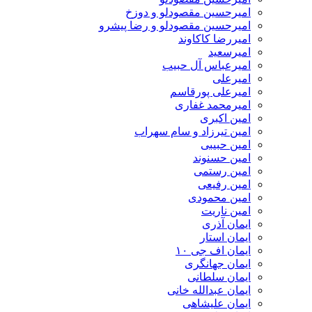
امیرحسین مقصودلو و دوزخ
امیرحسین مقصودلو و رضا پیشرو
امیررضا کاکاوند
امیرسعید
امیرعباس آل حبیب
امیرعلی
امیرعلی پورقاسم
امیرمحمد غفاری
امین اکبری
امین تیرزاد و سام سهراب
امین حبیبی
امین حسنوند
امین رستمی
امین رفیعی
امین محمودی
امین ناریت
ایمان آذری
ایمان استار
ایمان اف جی ۱۰
ایمان جهانگری
ایمان سلطانی
ایمان عبدالله خانی
ایمان علیشاهی