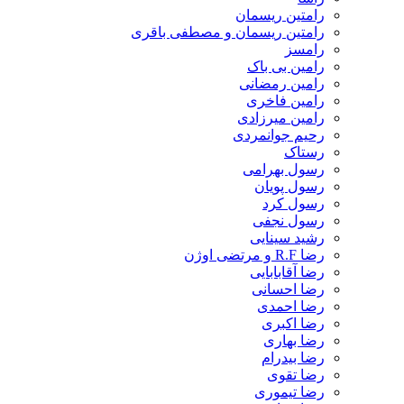
رامتین ریسمان
رامتین ریسمان و مصطفی باقری
رامسز
رامین بی باک
رامین رمضانی
رامین فاخری
رامین میرزادی
رحیم جوانمردی
رستاک
رسول بهرامی
رسول پویان
رسول کرد
رسول نجفی
رشید سینایی
رضا R.F و مرتضی اوژن
رضا آقابابایی
رضا احسانی
رضا احمدی
رضا اکبری
رضا بهاری
رضا بیدرام
رضا تقوی
رضا تیموری