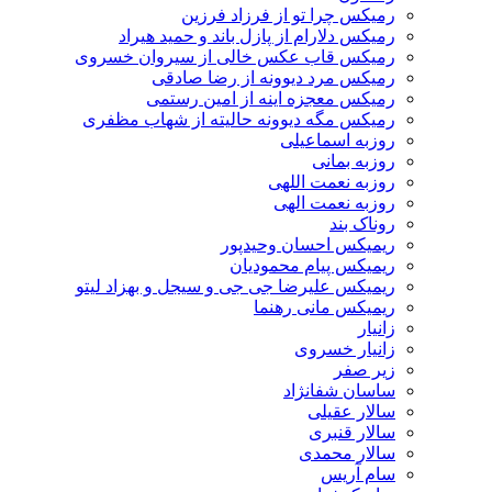
رمیکس چرا تو از فرزاد فرزین
رمیکس دلارام از پازل باند و حمید هیراد
رمیکس قاب عکس خالی از سیروان خسروی
رمیکس مرد دیوونه از رضا صادقی
رمیکس معجزه اینه از امین رستمی
رمیکس مگه دیوونه حالیته از شهاب مظفری
روزبه اسماعیلی
روزبه بمانی
روزبه نعمت اللهی
روزبه نعمت الهی
روناک بند
ریمیکس احسان وحیدپور
ریمیکس پیام محمودیان
ریمیکس علیرضا جی جی و سیجل و بهزاد لیتو
ریمیکس مانی رهنما
زانیار
زانیار خسروی
زیر صفر
ساسان شفانژاد
سالار عقیلی
سالار قنبری
سالار محمدی
سام آریس