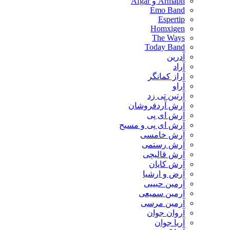
Armaph و Afgar
Emo Band
Espertip
Homxigen
The Ways
Today Band
آدرین
آراد
آراز کمانگر
آراو
آرتین تی زد
آرش آردفروشان
آرش ای پی
آرش ای پی و مسیح
آرش خامسی
آرش رستمی
آرش قالیچی
آرش کایان
​آرض و ارشیا
آرمین حبیبی
آرمین سمیعی
آرمین مرسی
آروان جوان
آریا جوان