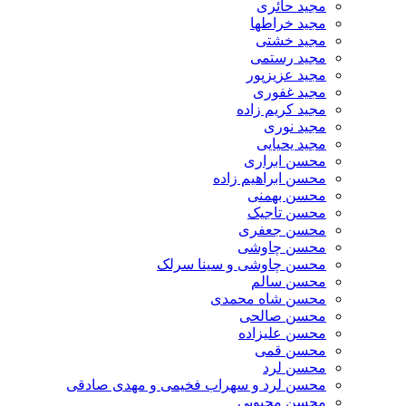
مجید حائری
مجید خراطها
مجید خشتی
مجید رستمی
مجید عزیزپور
مجید غفوری
مجید کریم زاده
مجید نوری
مجید یحیایی
محسن ابراری
محسن ابراهیم زاده
محسن بهمنی
محسن تاجیک
محسن جعفری
محسن چاوشی
محسن چاوشی و سینا سرلک
محسن سالم
محسن شاه محمدی
محسن صالحی
محسن علیزاده
محسن قمی
محسن لرد
محسن لرد و سهراب فخیمی و مهدی صادقی
محسن محبوبی