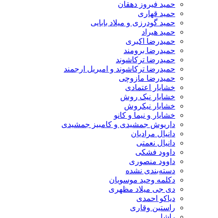
حمید فیروز دهقان
حمید قهاری
حمید گودرزی و میلاد بابایی
حمید هیراد
حمیدرضا اکبری
حمیدرضا برومند
حمیدرضا ترکاشوند
حمیدرضا ترکاشوند و امیریل ارجمند
حمیدرضا مازوچی
خشایار اعتمادی
خشایار نیک روش
خشایار نیکروش
خشایار و نیما و کانو
داریوش جمشیدی و کامبیز جمشیدی
دانیال مرادیان
دانیال نعمتی
داوود فشکی
داوود منصوری
دسته‌بندی نشده
دکلمه وحید موسویان
دی جی میلاد مظهری
دیاکو احمدی
راستین وقاری
راشا