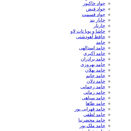
جواد خاکپور
جواد فیض
جواد قسمت
چاپار بند
چارتار
حاشا و پویا تات لاو
حافظ آهودشتی
حامد
حامد اسدالهی
حامد اکبری
حامد برادران
حامد بهروزی
حامد پهلان
حامد حاتم
حامد دلان
حامد رحمانی
حامد زمانی
حامد سیاهی
حامد طاها
حامد قهرایی پور
حامد لطفی
حامد محضرنیا
حامد ملک پور