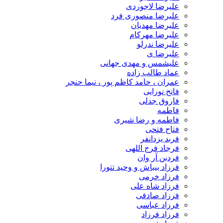
علیرضا لاجوردی
علیرضا منصوری فرد
علیرضا مهدیان
علیرضا مهرکام
علیرضا ندرلو
علیرضا ی
علیشمس و مهدی جهانی
عماد طالب زاده
عمران ، حامد کاظم پور ، نیما حنجر
فاتح نورایی
فاروق جدلی
فاطمه
فاطمه و رضا شیری
فتاح فتحی
فربد یزدانفر
فرجاد فرج اللهی
فردین آر وان
فرزاد بیباش و وحید تتورا
فرزاد خرمی
فرزاد شاه علی
فرزاد صادقی
فرزاد عباسی
فرزاد فرزاد