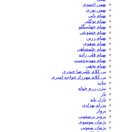
بهمن احمدی
بهمن نوری
بهنام بانی
بهنام توکلی
بهنام جهانبیگلو
بهنام خشوعی
بهنام زرین
بهنام صفوی
بهنام علمشاهی
بهنام قلی زاده
بهنام مهدیدوست
بهنام نجفی
بی کلام علیرضا حیدری
بی کلام مهرزاد خواجه امیری
بیات
بیژن رزم خواه
پاز
پازل باند
پدرام بهزادی
پرواز
پرویز پرستویی
پژمان موسوی
پژمان مینویی