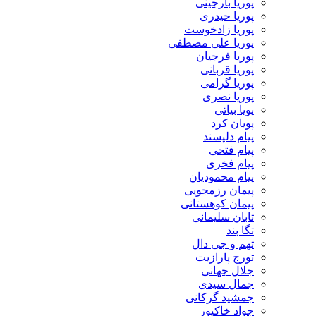
پوریا بارجینی
پوریا حیدری
پوریا زادخوست
پوریا علی مصطفی
پوریا فرجیان
پوریا قربانی
پوریا گرامی
پوریا نصری
پویا بیاتی
پویان کرد
پیام دلپسند
پیام فتحی
پیام فخری
پیام محمودیان
پیمان رزمجویی
پیمان کوهستانی
تابان سلیمانی
تگا بند
تهم و جی دال
تورج پارازیت
جلال جهانی
جمال سیدی
جمشید گرکانی
جواد خاکپور