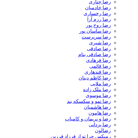
رضا چناری
رضا خادمیان
رضا رخساری
رضا رزم آرا
رضا روح پور
رضا ساسان پور
رضا سرپرست
رضا شیری
رضا صادقی
رضا صادقی بنام
رضا فرهادی
رضا قائمی
رضا قندهاری
رضا کاظم دینان
رضا ملایی
رضا ملک زاده
رضا موسوی
رضا نمو و سکسکه بند
رضا هاشمیان
رضا هامون
رضا و نریمان و کامیاب
رضا یزدانی
رضالون
رمیکس چرا تو از فرزاد فرزین