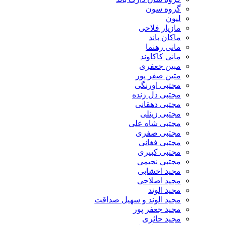
گروه سون
لیون
مازیار فلاحی
ماکان باند
مانی رهنما
مانی کاکاوند
مبین جعفری
متین صفر پور
مجتبی اورنگی
مجتبی دل زنده
مجتبی دهقانی
مجتبی زینلی
مجتبی شاه علی
مجتبی صفری
مجتبی فغانی
مجتبی کبیری
مجتبی نجیمی
مجید اخشابی
مجید اصلاحی
مجید الوند‎
مجید الوند و سهیل صداقت
مجید جعفر پور
مجید حائری