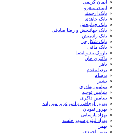
ایمان کریمی
ایمان ماهرو
بابک ارجمند
بابک جاهدی
بابک جهانبخش
بابک جهانبخش و رضا صادقی
بابک رادمنش
بابک شکارچی
بابک مافی
باروک بند و ایضا
باکتری خان
باهر
بردیا مقدم
برسام
بشیر
بنیامین بهادری
بنیامین توحید
بنیامین ذاکری
بهروز اوجاقی و امیرعزیز میرزاده
بهروز نقویان
بهزاد پارسایی
بهزاد لیتو و سپهر خلسه
بهمن
بهمن احمدی