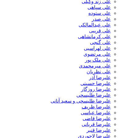
علی زند وکیلی
علی سپاهی
علی ستوده
علی صدر
علی عبدالمالکی
علی قریبی
علی کرمانشاهی
علی گنجی
علی لهراسبی
علی مرتضوی
علی ملک پور
علی میرمحمدی
علی نظریان
علیرضا آذر
علیرضا حسینی
علیرضا روزگار
علیرضا طلیسچی
علیرضا طلیسچی و سعید آتانی
علیرضا ظریف
علیرضا عباسی
علیرضا قاضی
علیرضا قربانی
علیرضا قنبر
علیرضا لاجوردی