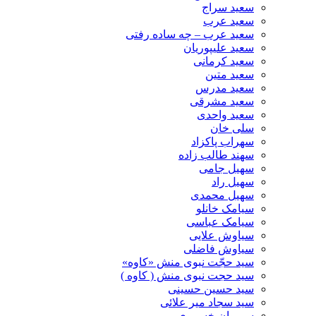
سعید سراج
سعید عرب
سعید عرب – چه ساده رفتی
سعید علیپوریان
سعید کرمانی
سعید متین
سعید مدرس
سعید مشرقی
سعید واحدی
سلی خان
سهراب پاکزاد
سهند طالب زاده
سهیل جامی
سهیل راد
سهیل محمدی
سیامک خانلو
سیامک عباسی
سیاوش علایی
سیاوش فاضلی
سید حجّت نبوی منش «کاوه»
سید حجت نبوی منش ( کاوه )
سید حسین حسینى
سید سجاد میر علائی
سیروان خسروی