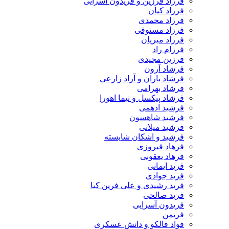
فرزاد فرزین و فریدون آسرایی
فرزاد کیان
فرزاد محمدی
فرزاد مستوفی
فرزاد میریان
فرزام راد
فرزین مجیدی
فرشاد آرون
فرشاد باران و آراد زارعی
فرشاد بهرامی
فرشاد پیکسل و نیما اهورا
فرشید ادهمی
فرشید شاهسون
فرشید میلانی
فرشید و اشکان شایسته
فرهاد فیروزی
فرهاد یعقوبی
فرید ایمانی
فرید جوادی
فرید رشیدی و علی فرین کیا
فرید صالحی
فریدون آسرایی
فریمن
فواد فالکو و دانش عسکری