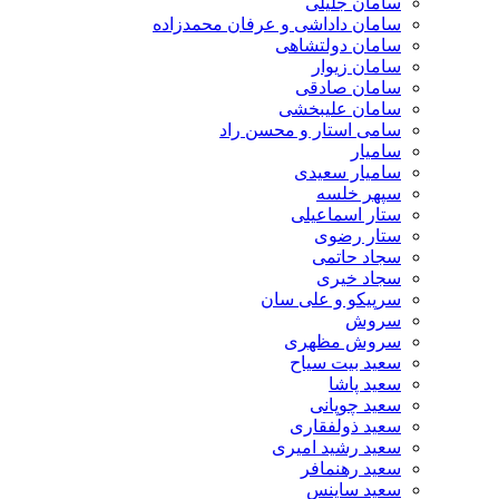
سامان جلیلی
سامان داداشی و عرفان محمدزاده
سامان دولتشاهی
سامان زیوار
سامان صادقی
سامان علیبخشی
سامی استار و محسن راد
سامیار
سامیار سعیدی
سپهر خلسه
ستار اسماعیلی
ستار رضوی
سجاد حاتمی
سجاد خیری
سرپیکو و علی سان
سروش
سروش مظهری
سعید بیت سیاح
سعید پاشا
سعید چوپانی
سعید ذولفقاری
سعید رشید امیری
سعید رهنمافر
سعید ساینس