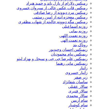
رمیکس دلارام از پازل باند و حمید هیراد
رمیکس قاب عکس خالی از سیروان خسروی
رمیکس مرد دیوونه از رضا صادقی
رمیکس معجزه اینه از امین رستمی
رمیکس مگه دیوونه حالیته از شهاب مظفری
روزبه اسماعیلی
روزبه بمانی
روزبه نعمت اللهی
روزبه نعمت الهی
روناک بند
ریمیکس احسان وحیدپور
ریمیکس پیام محمودیان
ریمیکس علیرضا جی جی و سیجل و بهزاد لیتو
ریمیکس مانی رهنما
زانیار
زانیار خسروی
زیر صفر
ساسان شفانژاد
سالار عقیلی
سالار قنبری
سالار محمدی
سام آریس
سام کوشیار