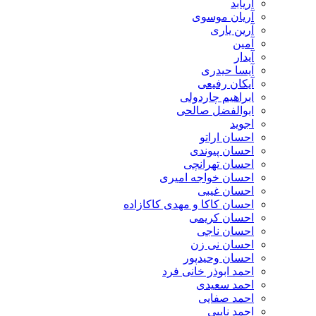
آریابد
آریان موسوی
آرین یاری
آمین
آیدار
آیسا حیدری
آیکان رفیعی
ابراهیم چاردولی
ابوالفضل صالحی
اجوید
احسان اراتو
احسان پیوندی
احسان تهرانچی
احسان خواجه امیری
احسان غیبی
احسان کاکا و مهدی کاکازاده
احسان کریمی
احسان ناجی
احسان نی زن
احسان وحیدپور
احمد ابوذر خانی فرد
احمد سعیدی
احمد صفایی
احمد نایبی