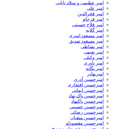
امیر عظیمی و میلاد بابایی
امیر علی
امیر فخرالدین
امیر فرجام
امیر فلاح حسینی
امیر گلایه
امیر مسعود امیری
امیر مسعود صدیق
امیر نشاطی
امیر نعیمی
امیر وکیلی
امیر یاوری
امیر یگانه
امیربهادر
امیرحسین آذری
امیرحسین افتخاری
امیرحسین ایمانی
امیرحسین پاک نهاد
امیرحسین پاکنهاد
امیرحسین حسینی
امیرحسین رضائی
امیرحسین متقیان
امیرحسین مقصودلو
امیرحسین مقصودلو و دوزخ