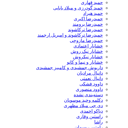
حمید قهاری
حمید گودرزی و میلاد بابایی
حمید هیراد
حمیدرضا اکبری
حمیدرضا برومند
حمیدرضا ترکاشوند
حمیدرضا ترکاشوند و امیریل ارجمند
حمیدرضا مازوچی
خشایار اعتمادی
خشایار نیک روش
خشایار نیکروش
خشایار و نیما و کانو
داریوش جمشیدی و کامبیز جمشیدی
دانیال مرادیان
دانیال نعمتی
داوود فشکی
داوود منصوری
دسته‌بندی نشده
دکلمه وحید موسویان
دی جی میلاد مظهری
دیاکو احمدی
راستین وقاری
راشا
رامتین ریسمان