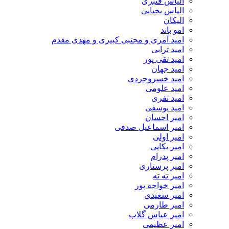
الیاس قنبرى
الیاس یحیایی
الیکان
امو باند
امید آمری و مجتبی کبیری و مهدى مقدم
امید ترابی
امید تقی پور
امید جهان
امید خسروجردی
امید علومی
امید نفری
امید یوسفی
امیر احسان
امیر اسماعیل صدفی
امیر اولی
امیر بکایی
امیر پدرام
امیر پرستاری
امیر ته ته
امیر خواجه پور
امیر سعیدی
امیر طارمی
امیر عباس گلاب
امیر عظیمی