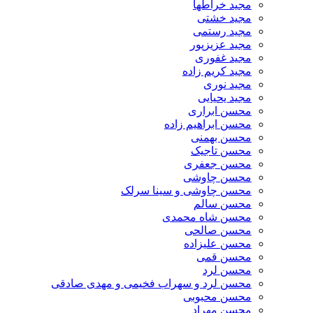
مجید خراطها
مجید خشتی
مجید رستمی
مجید عزیزپور
مجید غفوری
مجید کریم زاده
مجید نوری
مجید یحیایی
محسن ابراری
محسن ابراهیم زاده
محسن بهمنی
محسن تاجیک
محسن جعفری
محسن چاوشی
محسن چاوشی و سینا سرلک
محسن سالم
محسن شاه محمدی
محسن صالحی
محسن علیزاده
محسن قمی
محسن لرد
محسن لرد و سهراب فخیمی و مهدی صادقی
محسن محبوبی
محسن مهراد