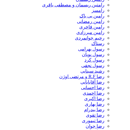
رامتین ریسمان و مصطفی باقری
رامسز
رامین بی باک
رامین رمضانی
رامین فاخری
رامین میرزادی
رحیم جوانمردی
رستاک
رسول بهرامی
رسول پویان
رسول کرد
رسول نجفی
رشید سینایی
رضا R.F و مرتضی اوژن
رضا آقابابایی
رضا احسانی
رضا احمدی
رضا اکبری
رضا بهاری
رضا بیدرام
رضا تقوی
رضا تیموری
رضا جوان