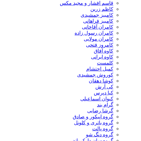
قاسم افشار و مجید مکس
کاظم زرین
کامبیز جمشیدی
کامبیز فراهانی
کامران آقاخانی
کامران رسول زاده
کامران مولایی
کامروز فتحی
کاوه آفاق
کاوه ایرانی
کلمست
کمیل احتشام
کوروش جمشیدی
کوشا دهقان
کی آرش
کیا دپرس
کیوان اسماعیلی
گرام بند
گرشا رضایی
گروه اپیکور و صادق
گروه باتری و کلونل
گروه پالت
گروه دنگ شو
گروه سان دارک باند