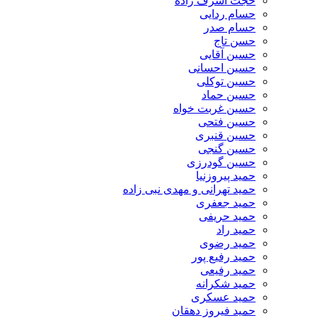
حجت اشرف زاده
حسام ردایی
حسام صدر
حسن تاج
حسین آقایی
حسین احسانی
حسین توکلی
حسین حماد
حسین غربت خواه
حسین فتحی
حسین قنبری
حسین گنجی
حسین گودرزی
حمید پیروزنیا
حمید تهرانی و مهدی نبی زاده
حمید جعفری
حمید حریفی
حمید راد
حمید رضوی
حمید رفیع پور
حمید رفیعی
حمید شکرانه
حمید عسکری
حمید فیروز دهقان