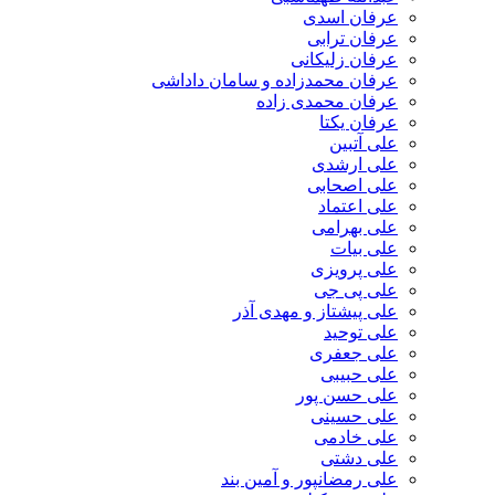
عرفان اسدی
عرفان ترابی
عرفان زلیکانی
عرفان محمدزاده و سامان داداشی
عرفان محمدی زاده
عرفان یکتا
علی آتبین
علی ارشدی
علی اصحابی
علی اعتماد
علی بهرامی
علی بیات
علی پرویزی
علی پی جی
علی پیشتاز و مهدی آذر
علی توحید
علی جعفری
علی حبیبی
علی حسن پور
علی حسینی
علی خادمی
علی دشتی
علی رمضانپور و آمین بند