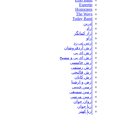
Emo Band
Espertip
Homxigen
The Ways
Today Band
آدرین
آراد
آراز کمانگر
آراو
آرتین تی زد
آرش آردفروشان
آرش ای پی
آرش ای پی و مسیح
آرش خامسی
آرش رستمی
آرش قالیچی
آرش کایان
​آرض و ارشیا
آرمین حبیبی
آرمین سمیعی
آرمین مرسی
آروان جوان
آریا جوان
آریا کهتر