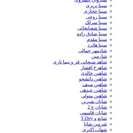
سینا پرپری
سینا حجازی
سینا روحی
سینا سرلک
سینا شعبانخانی
سینا صادق زاده
سینا مقدم
سینا هاترد
شادمهر جمالی
شارمین
شاهد سبحانی فر و نیما تاری
شاهرخ افشار
شاهین خالدی
شاهین دانشجو
شاهین سیف
شاهین عبدهی
شاهین متولی
شایان شیرین
شایان ع 2
شایان قاسمی
شایع و T-Dey
شروین شایا
شهاب اکبری