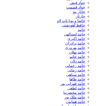
جواد فیض
جواد قسمت
چاپار بند
چارتار
حاشا و پویا تات لاو
حافظ آهودشتی
حامد
حامد اسدالهی
حامد اکبری
حامد برادران
حامد بهروزی
حامد پهلان
حامد حاتم
حامد دلان
حامد رحمانی
حامد زمانی
حامد سیاهی
حامد طاها
حامد قهرایی پور
حامد لطفی
حامد محضرنیا
حامد ملک پور
حامد همایون