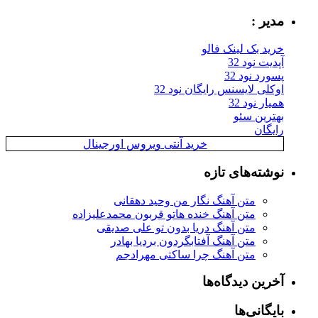
مدیر :
خرید بک لینک فالو
آپدیت نود 32
پسورد نود 32
اوکلی لایسنس رایگان نود 32
همیار نود 32
بهترین سئو
رایگان
خرید آنتی ویروس اورجینال
نوشته‌های تازه
متن آهنگ نگار من وحید دهقانی
متن آهنگ خنده هاتو قربون محمدعلیزاده
متن آهنگ دریا بدون تو علی صدیقی
متن آهنگ آفتابگردون بردیا بهادر
متن آهنگ چرا ساکتی مهرادجم
آخرین دیدگاه‌ها
بایگانی‌ها