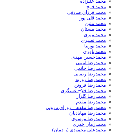
محمد علیزاده
محمد فاتح
محمد فرزان صادقی
محمد قلی پور
محمد متین
محمد مستان
محمد میری
محمد نصیری
محمد نورنیا
محمد یاوری
محمدحسین مهدی
محمدرضا امینی
محمدرضا حاتمی
محمدرضا رضایی
محمدرضا روزبه
محمدرضا فروتن
محمدرضا فلاح عسگری
محمدرضا گلزار
محمدرضا مقدم
محمدرضا مقدم – روزای بارونی
محمدرضا مهابادیان
محمدرضا موسوی
محمدزمان خدری
محمدعلی محمودی (رادمان)