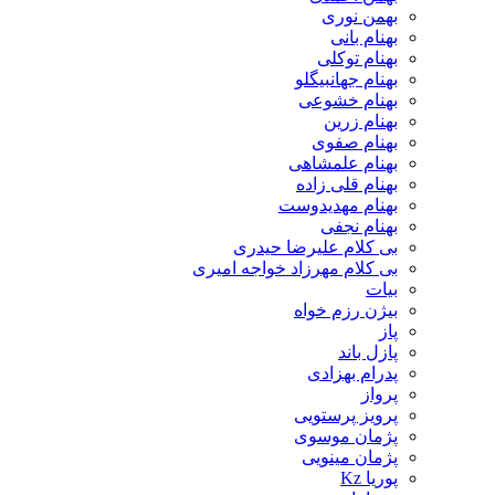
بهمن نوری
بهنام بانی
بهنام توکلی
بهنام جهانبیگلو
بهنام خشوعی
بهنام زرین
بهنام صفوی
بهنام علمشاهی
بهنام قلی زاده
بهنام مهدیدوست
بهنام نجفی
بی کلام علیرضا حیدری
بی کلام مهرزاد خواجه امیری
بیات
بیژن رزم خواه
پاز
پازل باند
پدرام بهزادی
پرواز
پرویز پرستویی
پژمان موسوی
پژمان مینویی
پوریا Kz