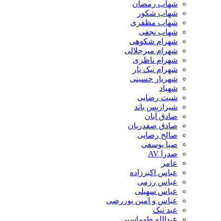
شهاب رمضان
شهاب شکور
شهاب مظفری
شهاب نجفی
شهرام شکوهی
شهرام میرجلالی
شهرام ناظری
شهرام نیک یار
شهریار حسینی
شهیاد
شیث رضایی
شیرازیس باند
صادق آبان
صادق صفدریان
صالح رضایی
صبا یوسفی
صدرا AV
عامر
عباس اکبرزاده
عباس رزمی
عباس سهیلی
عباس و امین پوررضی
عبد نیک
عبدالله طهماسبی‎