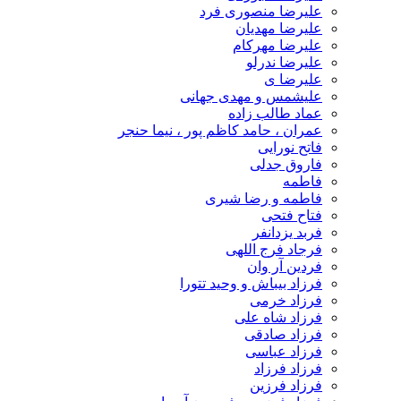
علیرضا منصوری فرد
علیرضا مهدیان
علیرضا مهرکام
علیرضا ندرلو
علیرضا ی
علیشمس و مهدی جهانی
عماد طالب زاده
عمران ، حامد کاظم پور ، نیما حنجر
فاتح نورایی
فاروق جدلی
فاطمه
فاطمه و رضا شیری
فتاح فتحی
فربد یزدانفر
فرجاد فرج اللهی
فردین آر وان
فرزاد بیباش و وحید تتورا
فرزاد خرمی
فرزاد شاه علی
فرزاد صادقی
فرزاد عباسی
فرزاد فرزاد
فرزاد فرزین