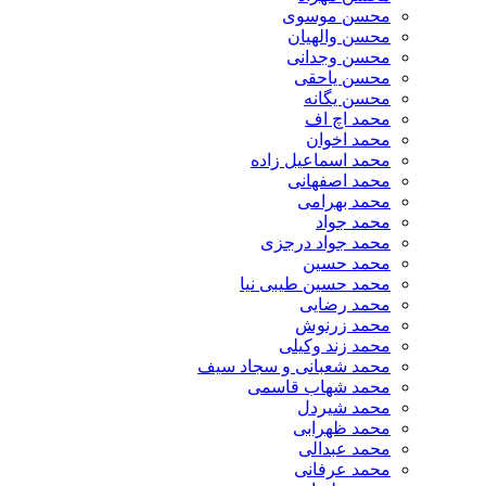
محسن موسوی
محسن والهیان
محسن وجدانی
محسن یاحقی
محسن یگانه
محمد اچ اف
محمد اخوان
محمد اسماعیل زاده
محمد اصفهانی
محمد بهرامی
محمد جواد
محمد جواد درجزی
محمد حسین
محمد حسین طیبی نیا
محمد رضایی
محمد زرنوش
محمد زند وکیلی
محمد شعبانی و سجاد سیف
محمد شهاب قاسمی
​محمد شیردل
محمد ظهرابی
محمد عبدالی
محمد عرفانی