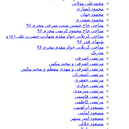
محمدعلی مولایی
محمود انصاری
محمود جهان
محمود صفدری
مداحی حاج حسین سیب سرخی محرم ۹۶
مداحی حاج محمود کریمی محرم ۹۶
مداحی کربلایی جواد مقدم شهادت حضرت علی (ع) و
شبهای قدر ۹۶
مداحی کربلایی جواد مقدم محرم ۹۶
مدریک
مرتضی اشرفی
مرتضی اشرفی و مجید مکس
مرتضی اشرفی و مهدی معظم و مجید مکس
مرتضی اصغریان
مرتضی جعفری
مرتضی جوادی
مرتضی سرمدی
مرتضی قاسمی
مرتضی کاظمی
مسعود ابراهیمی
مسعود امامی
مسعود امیر سپهر
مسعود جلالی