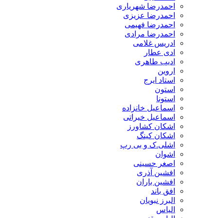
احمدرضا شهریاری
احمدرضا عزیزی
احمدرضا فهیمی
احمدرضا مرادی
ادریس غلامی
ادی عطار
ادیب طاهری
اروین
استاد ایرج
استون
استونا
اسماعیل خانزاده
اسماعیل خیراتی
اشکان کشاورز
اشکان کینگ
اشلی.ک و بی رپ
اشوان
اصغر حسینی
افشین آذری
افشین باران
افق باند
البرز نبویان
الیاس