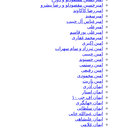
امیرحسین مقصودلو و رضا پیشرو
امیررضا کاکاوند
امیرسعید
امیرعباس آل حبیب
امیرعلی
امیرعلی پورقاسم
امیرمحمد غفاری
امین اکبری
امین تیرزاد و سام سهراب
امین حبیبی
امین حسنوند
امین رستمی
امین رفیعی
امین محمودی
امین ناریت
ایمان آذری
ایمان استار
ایمان اف جی ۱۰
ایمان جهانگری
ایمان سلطانی
ایمان عبدالله خانی
ایمان علیشاهی
ایمان غلامی