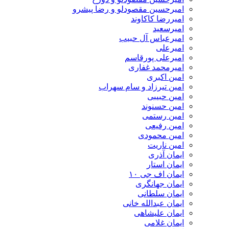
امیرحسین مقصودلو و رضا پیشرو
امیررضا کاکاوند
امیرسعید
امیرعباس آل حبیب
امیرعلی
امیرعلی پورقاسم
امیرمحمد غفاری
امین اکبری
امین تیرزاد و سام سهراب
امین حبیبی
امین حسنوند
امین رستمی
امین رفیعی
امین محمودی
امین ناریت
ایمان آذری
ایمان استار
ایمان اف جی ۱۰
ایمان جهانگری
ایمان سلطانی
ایمان عبدالله خانی
ایمان علیشاهی
ایمان غلامی