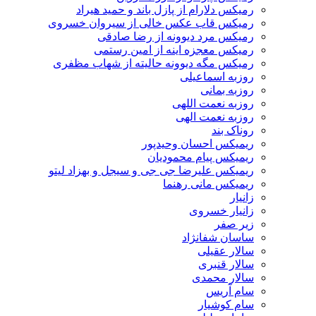
رمیکس دلارام از پازل باند و حمید هیراد
رمیکس قاب عکس خالی از سیروان خسروی
رمیکس مرد دیوونه از رضا صادقی
رمیکس معجزه اینه از امین رستمی
رمیکس مگه دیوونه حالیته از شهاب مظفری
روزبه اسماعیلی
روزبه بمانی
روزبه نعمت اللهی
روزبه نعمت الهی
روناک بند
ریمیکس احسان وحیدپور
ریمیکس پیام محمودیان
ریمیکس علیرضا جی جی و سیجل و بهزاد لیتو
ریمیکس مانی رهنما
زانیار
زانیار خسروی
زیر صفر
ساسان شفانژاد
سالار عقیلی
سالار قنبری
سالار محمدی
سام آریس
سام کوشیار