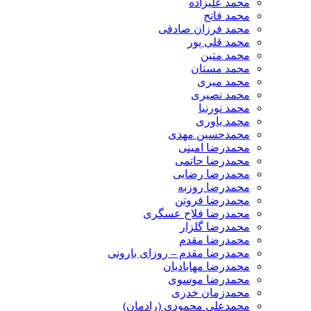
محمد علیزاده
محمد فاتح
محمد فرزان صادقی
محمد قلی پور
محمد متین
محمد مستان
محمد میری
محمد نصیری
محمد نورنیا
محمد یاوری
محمدحسین مهدی
محمدرضا امینی
محمدرضا حاتمی
محمدرضا رضایی
محمدرضا روزبه
محمدرضا فروتن
محمدرضا فلاح عسگری
محمدرضا گلزار
محمدرضا مقدم
محمدرضا مقدم – روزای بارونی
محمدرضا مهابادیان
محمدرضا موسوی
محمدزمان خدری
محمدعلی محمودی (رادمان)