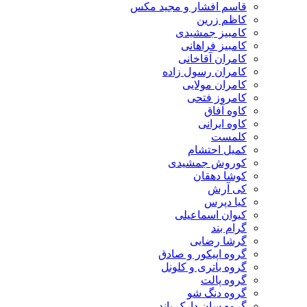
قاسم افشار و مجید مکس
کاظم زرین
کامبیز جمشیدی
کامبیز فراهانی
کامران آقاخانی
کامران رسول زاده
کامران مولایی
کامروز فتحی
کاوه آفاق
کاوه ایرانی
کلمست
کمیل احتشام
کوروش جمشیدی
کوشا دهقان
کی آرش
کیا دپرس
کیوان اسماعیلی
گرام بند
گرشا رضایی
گروه اپیکور و صادق
گروه باتری و کلونل
گروه پالت
گروه دنگ شو
گروه سان دارک باند