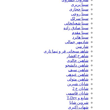
سینا پرپری
سینا حجازی
سینا روحی
سینا سرلک
سینا شعبانخانی
سینا صادق زاده
سینا مقدم
سینا هاترد
شادمهر جمالی
شارمین
شاهد سبحانی فر و نیما تاری
شاهرخ افشار
شاهین خالدی
شاهین دانشجو
شاهین سیف
شاهین عبدهی
شاهین متولی
شایان شیرین
شایان ع 2
شایان قاسمی
شایع و T-Dey
شروین شایا
شهاب اکبری