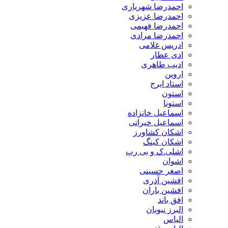
احمدرضا شهریاری
احمدرضا عزیزی
احمدرضا فهیمی
احمدرضا مرادی
ادریس غلامی
ادی عطار
ادیب طاهری
اروین
استاد ایرج
استون
استونا
اسماعیل خانزاده
اسماعیل خیراتی
اشکان کشاورز
اشکان کینگ
اشلی.ک و بی رپ
اشوان
اصغر حسینی
افشین آذری
افشین باران
افق باند
البرز نبویان
الیاس