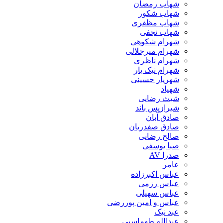
شهاب رمضان
شهاب شکور
شهاب مظفری
شهاب نجفی
شهرام شکوهی
شهرام میرجلالی
شهرام ناظری
شهرام نیک یار
شهریار حسینی
شهیاد
شیث رضایی
شیرازیس باند
صادق آبان
صادق صفدریان
صالح رضایی
صبا یوسفی
صدرا AV
عامر
عباس اکبرزاده
عباس رزمی
عباس سهیلی
عباس و امین پوررضی
عبد نیک
عبدالله طهماسبی‎