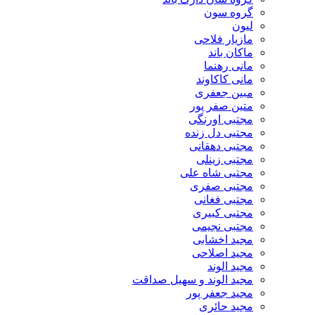
گروه سون
لیون
مازیار فلاحی
ماکان باند
مانی رهنما
مانی کاکاوند
مبین جعفری
متین صفر پور
مجتبی اورنگی
مجتبی دل زنده
مجتبی دهقانی
مجتبی زینلی
مجتبی شاه علی
مجتبی صفری
مجتبی فغانی
مجتبی کبیری
مجتبی نجیمی
مجید اخشابی
مجید اصلاحی
مجید الوند‎
مجید الوند و سهیل صداقت
مجید جعفر پور
مجید حائری