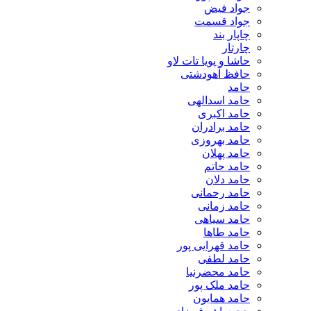
جواد فیض
جواد قسمت
چاپار بند
چارتار
حاشا و پویا تات لاو
حافظ آهودشتی
حامد
حامد اسدالهی
حامد اکبری
حامد برادران
حامد بهروزی
حامد پهلان
حامد حاتم
حامد دلان
حامد رحمانی
حامد زمانی
حامد سیاهی
حامد طاها
حامد قهرایی پور
حامد لطفی
حامد محضرنیا
حامد ملک پور
حامد همایون