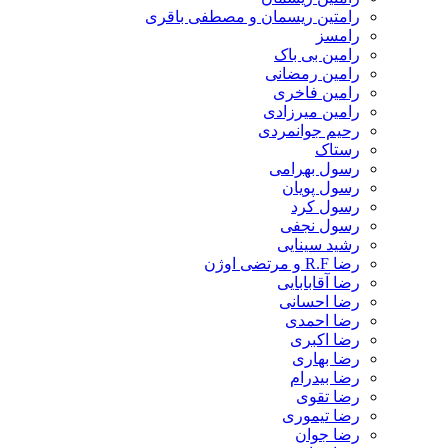
رامتین ریسمان و مصطفی باقری
رامسز
رامین بی باک
رامین رمضانی
رامین فاخری
رامین میرزادی
رحیم جوانمردی
رستاک
رسول بهرامی
رسول پویان
رسول کرد
رسول نجفی
رشید سینایی
رضا R.F و مرتضی اوژن
رضا آقابابایی
رضا احسانی
رضا احمدی
رضا اکبری
رضا بهاری
رضا بیدرام
رضا تقوی
رضا تیموری
رضا جوان