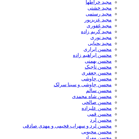
مجید خراطها
مجید خشتی
مجید رستمی
مجید عزیزپور
مجید غفوری
مجید کریم زاده
مجید نوری
مجید یحیایی
محسن ابراری
محسن ابراهیم زاده
محسن بهمنی
محسن تاجیک
محسن جعفری
محسن چاوشی
محسن چاوشی و سینا سرلک
محسن سالم
محسن شاه محمدی
محسن صالحی
محسن علیزاده
محسن قمی
محسن لرد
محسن لرد و سهراب فخیمی و مهدی صادقی
محسن محبوبی
محسن مهراد