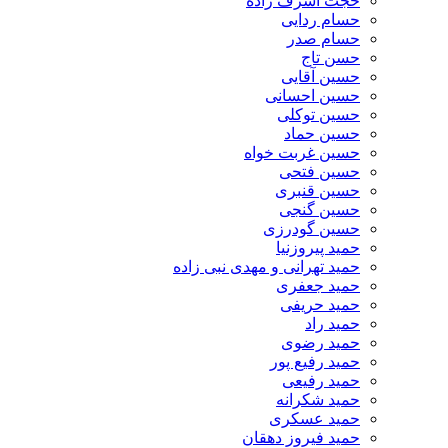
حجت اشرف زاده
حسام ردایی
حسام صدر
حسن تاج
حسین آقایی
حسین احسانی
حسین توکلی
حسین حماد
حسین غربت خواه
حسین فتحی
حسین قنبری
حسین گنجی
حسین گودرزی
حمید پیروزنیا
حمید تهرانی و مهدی نبی زاده
حمید جعفری
حمید حریفی
حمید راد
حمید رضوی
حمید رفیع پور
حمید رفیعی
حمید شکرانه
حمید عسکری
حمید فیروز دهقان