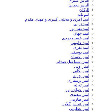
الیاس قنبرى
الیاس یحیایی
الیکان
امو باند
امید آمری و مجتبی کبیری و مهدى مقدم
امید ترابی
امید تقی پور
امید جهان
امید خسروجردی
امید علومی
امید نفری
امید یوسفی
امیر احسان
امیر اسماعیل صدفی
امیر اولی
امیر بکایی
امیر پدرام
امیر پرستاری
امیر ته ته
امیر خواجه پور
امیر سعیدی
امیر طارمی
امیر عباس گلاب
امیر عظیمی