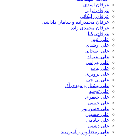
عرفان اسدی
عرفان ترابی
عرفان زلیکانی
عرفان محمدزاده و سامان داداشی
عرفان محمدی زاده
عرفان یکتا
علی آتبین
علی ارشدی
علی اصحابی
علی اعتماد
علی بهرامی
علی بیات
علی پرویزی
علی پی جی
علی پیشتاز و مهدی آذر
علی توحید
علی جعفری
علی حبیبی
علی حسن پور
علی حسینی
علی خادمی
علی دشتی
علی رمضانپور و آمین بند