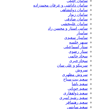
سامان جلیلی
سامان داداشی و عرفان محمدزاده
سامان دولتشاهی
سامان زیوار
سامان صادقی
سامان علیبخشی
سامی استار و محسن راد
سامیار
سامیار سعیدی
سپهر خلسه
ستار اسماعیلی
ستار رضوی
سجاد حاتمی
سجاد خیری
سرپیکو و علی سان
سروش
سروش مظهری
سعید بیت سیاح
سعید پاشا
سعید چوپانی
سعید ذولفقاری
سعید رشید امیری
سعید رهنمافر
سعید ساینس