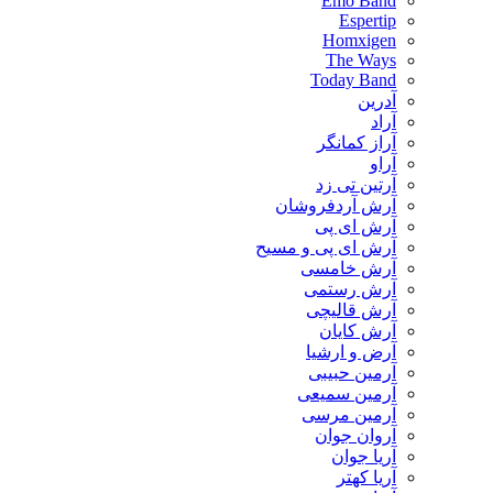
Emo Band
Espertip
Homxigen
The Ways
Today Band
آدرین
آراد
آراز کمانگر
آراو
آرتین تی زد
آرش آردفروشان
آرش ای پی
آرش ای پی و مسیح
آرش خامسی
آرش رستمی
آرش قالیچی
آرش کایان
​آرض و ارشیا
آرمین حبیبی
آرمین سمیعی
آرمین مرسی
آروان جوان
آریا جوان
آریا کهتر