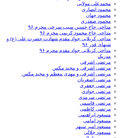
محمدعلی مولایی
محمود انصاری
محمود جهان
محمود صفدری
مداحی حاج حسین سیب سرخی محرم ۹۶
مداحی حاج محمود کریمی محرم ۹۶
مداحی کربلایی جواد مقدم شهادت حضرت علی (ع) و
شبهای قدر ۹۶
مداحی کربلایی جواد مقدم محرم ۹۶
مدریک
مرتضی اشرفی
مرتضی اشرفی و مجید مکس
مرتضی اشرفی و مهدی معظم و مجید مکس
مرتضی اصغریان
مرتضی جعفری
مرتضی جوادی
مرتضی سرمدی
مرتضی قاسمی
مرتضی کاظمی
مسعود ابراهیمی
مسعود امامی
مسعود امیر سپهر
مسعود جلالی