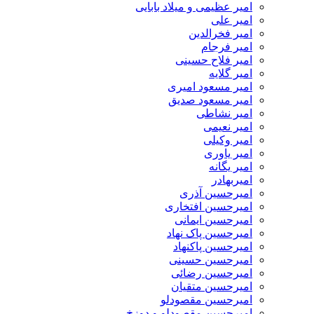
امیر عظیمی و میلاد بابایی
امیر علی
امیر فخرالدین
امیر فرجام
امیر فلاح حسینی
امیر گلایه
امیر مسعود امیری
امیر مسعود صدیق
امیر نشاطی
امیر نعیمی
امیر وکیلی
امیر یاوری
امیر یگانه
امیربهادر
امیرحسین آذری
امیرحسین افتخاری
امیرحسین ایمانی
امیرحسین پاک نهاد
امیرحسین پاکنهاد
امیرحسین حسینی
امیرحسین رضائی
امیرحسین متقیان
امیرحسین مقصودلو
امیرحسین مقصودلو و دوزخ