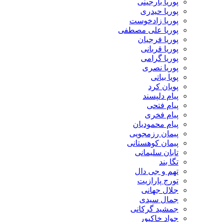
پوریا بارجینی
پوریا حیدری
پوریا زادخوست
پوریا علی مصطفی
پوریا فرجیان
پوریا قربانی
پوریا گرامی
پوریا نصری
پویا بیاتی
پویان کرد
پیام دلپسند
پیام فتحی
پیام فخری
پیام محمودیان
پیمان رزمجویی
پیمان کوهستانی
تابان سلیمانی
تگا بند
تهم و جی دال
تورج پارازیت
جلال جهانی
جمال سیدی
جمشید گرکانی
جواد خاکپور