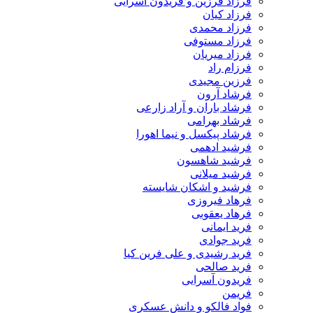
فرزاد فرزین و فریدون آسرایی
فرزاد کیان
فرزاد محمدی
فرزاد مستوفی
فرزاد میریان
فرزام راد
فرزین مجیدی
فرشاد آرون
فرشاد باران و آراد زارعی
فرشاد بهرامی
فرشاد پیکسل و نیما اهورا
فرشید ادهمی
فرشید شاهسون
فرشید میلانی
فرشید و اشکان شایسته
فرهاد فیروزی
فرهاد یعقوبی
فرید ایمانی
فرید جوادی
فرید رشیدی و علی فرین کیا
فرید صالحی
فریدون آسرایی
فریمن
فواد فالکو و دانش عسکری