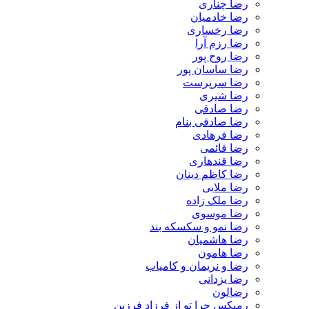
رضا چناری
رضا خادمیان
رضا رخساری
رضا رزم آرا
رضا روح پور
رضا ساسان پور
رضا سرپرست
رضا شیری
رضا صادقی
رضا صادقی بنام
رضا فرهادی
رضا قائمی
رضا قندهاری
رضا کاظم دینان
رضا ملایی
رضا ملک زاده
رضا موسوی
رضا نمو و سکسکه بند
رضا هاشمیان
رضا هامون
رضا و نریمان و کامیاب
رضا یزدانی
رضالون
رمیکس چرا تو از فرزاد فرزین