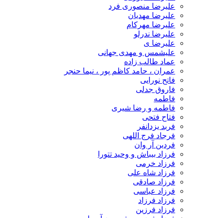
علیرضا منصوری فرد
علیرضا مهدیان
علیرضا مهرکام
علیرضا ندرلو
علیرضا ی
علیشمس و مهدی جهانی
عماد طالب زاده
عمران ، حامد کاظم پور ، نیما حنجر
فاتح نورایی
فاروق جدلی
فاطمه
فاطمه و رضا شیری
فتاح فتحی
فربد یزدانفر
فرجاد فرج اللهی
فردین آر وان
فرزاد بیباش و وحید تتورا
فرزاد خرمی
فرزاد شاه علی
فرزاد صادقی
فرزاد عباسی
فرزاد فرزاد
فرزاد فرزین