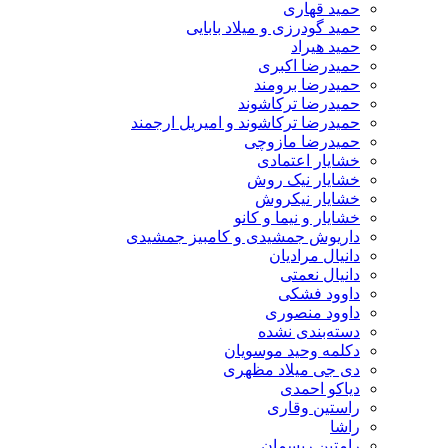
حمید قهاری
حمید گودرزی و میلاد بابایی
حمید هیراد
حمیدرضا اکبری
حمیدرضا برومند
حمیدرضا ترکاشوند
حمیدرضا ترکاشوند و امیریل ارجمند
حمیدرضا مازوچی
خشایار اعتمادی
خشایار نیک روش
خشایار نیکروش
خشایار و نیما و کانو
داریوش جمشیدی و کامبیز جمشیدی
دانیال مرادیان
دانیال نعمتی
داوود فشکی
داوود منصوری
دسته‌بندی نشده
دکلمه وحید موسویان
دی جی میلاد مظهری
دیاکو احمدی
راستین وقاری
راشا
رامتین ریسمان