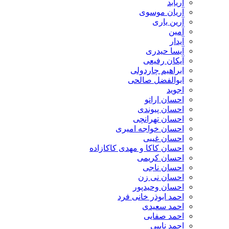
آریابد
آریان موسوی
آرین یاری
آمین
آیدار
آیسا حیدری
آیکان رفیعی
ابراهیم چاردولی
ابوالفضل صالحی
اجوید
احسان اراتو
احسان پیوندی
احسان تهرانچی
احسان خواجه امیری
احسان غیبی
احسان کاکا و مهدی کاکازاده
احسان کریمی
احسان ناجی
احسان نی زن
احسان وحیدپور
احمد ابوذر خانی فرد
احمد سعیدی
احمد صفایی
احمد نایبی