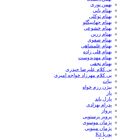
بهمن نوری
بهنام بانی
بهنام توکلی
بهنام جهانبیگلو
بهنام خشوعی
بهنام زرین
بهنام صفوی
بهنام علمشاهی
بهنام قلی زاده
بهنام مهدیدوست
بهنام نجفی
بی کلام علیرضا حیدری
بی کلام مهرزاد خواجه امیری
بیات
بیژن رزم خواه
پاز
پازل باند
پدرام بهزادی
پرواز
پرویز پرستویی
پژمان موسوی
پژمان مینویی
پوریا Kz