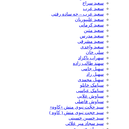
سعید سراج
سعید عرب
سعید عرب – چه ساده رفتی
سعید علیپوریان
سعید کرمانی
سعید متین
سعید مدرس
سعید مشرقی
سعید واحدی
سلی خان
سهراب پاکزاد
سهند طالب زاده
سهیل جامی
سهیل راد
سهیل محمدی
سیامک خانلو
سیامک عباسی
سیاوش علایی
سیاوش فاضلی
سید حجّت نبوی منش «کاوه»
سید حجت نبوی منش ( کاوه )
سید حسین حسینى
سید سجاد میر علائی
سیروان خسروی