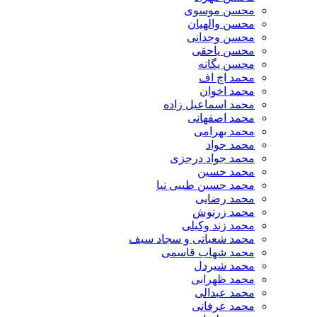
محسن موسوی
محسن والهیان
محسن وجدانی
محسن یاحقی
محسن یگانه
محمد اچ اف
محمد اخوان
محمد اسماعیل زاده
محمد اصفهانی
محمد بهرامی
محمد جواد
محمد جواد درجزی
محمد حسین
محمد حسین طیبی نیا
محمد رضایی
محمد زرنوش
محمد زند وکیلی
محمد شعبانی و سجاد سیف
محمد شهاب قاسمی
​محمد شیردل
محمد ظهرابی
محمد عبدالی
محمد عرفانی