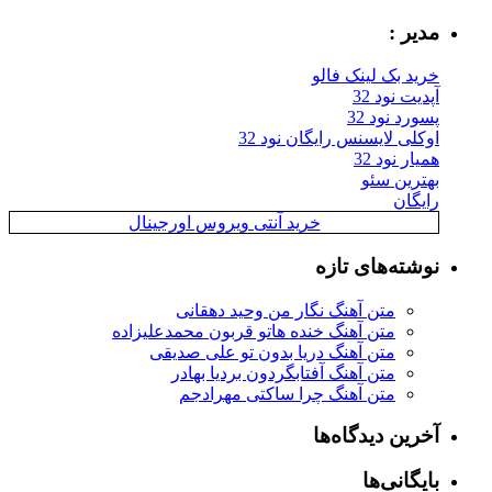
مدیر :
خرید بک لینک فالو
آپدیت نود 32
پسورد نود 32
اوکلی لایسنس رایگان نود 32
همیار نود 32
بهترین سئو
رایگان
خرید آنتی ویروس اورجینال
نوشته‌های تازه
متن آهنگ نگار من وحید دهقانی
متن آهنگ خنده هاتو قربون محمدعلیزاده
متن آهنگ دریا بدون تو علی صدیقی
متن آهنگ آفتابگردون بردیا بهادر
متن آهنگ چرا ساکتی مهرادجم
آخرین دیدگاه‌ها
بایگانی‌ها