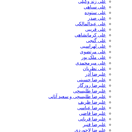
علی زند وکیلی
علی سپاهی
علی ستوده
علی صدر
علی عبدالمالکی
علی قریبی
علی کرمانشاهی
علی گنجی
علی لهراسبی
علی مرتضوی
علی ملک پور
علی میرمحمدی
علی نظریان
علیرضا آذر
علیرضا حسینی
علیرضا روزگار
علیرضا طلیسچی
علیرضا طلیسچی و سعید آتانی
علیرضا ظریف
علیرضا عباسی
علیرضا قاضی
علیرضا قربانی
علیرضا قنبر
علیرضا لاجوردی