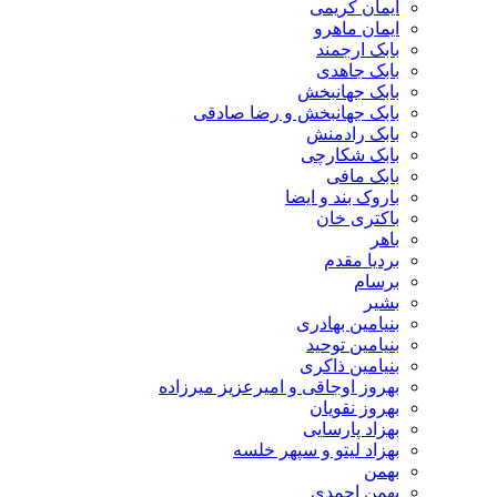
ایمان کریمی
ایمان ماهرو
بابک ارجمند
بابک جاهدی
بابک جهانبخش
بابک جهانبخش و رضا صادقی
بابک رادمنش
بابک شکارچی
بابک مافی
باروک بند و ایضا
باکتری خان
باهر
بردیا مقدم
برسام
بشیر
بنیامین بهادری
بنیامین توحید
بنیامین ذاکری
بهروز اوجاقی و امیرعزیز میرزاده
بهروز نقویان
بهزاد پارسایی
بهزاد لیتو و سپهر خلسه
بهمن
بهمن احمدی