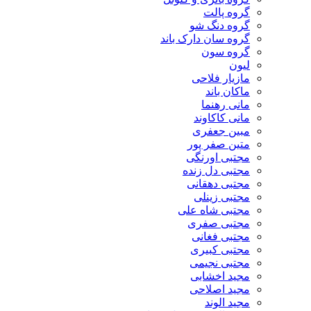
گروه پالت
گروه دنگ شو
گروه سان دارک باند
گروه سون
لیون
مازیار فلاحی
ماکان باند
مانی رهنما
مانی کاکاوند
مبین جعفری
متین صفر پور
مجتبی اورنگی
مجتبی دل زنده
مجتبی دهقانی
مجتبی زینلی
مجتبی شاه علی
مجتبی صفری
مجتبی فغانی
مجتبی کبیری
مجتبی نجیمی
مجید اخشابی
مجید اصلاحی
مجید الوند‎