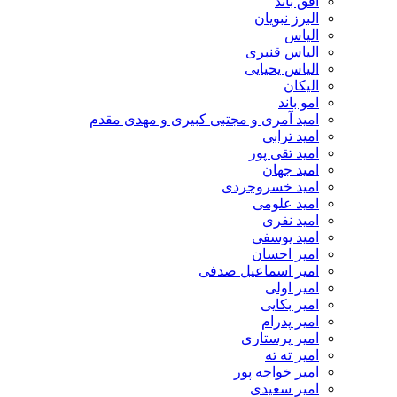
افق باند
البرز نبویان
الیاس
الیاس قنبرى
الیاس یحیایی
الیکان
امو باند
امید آمری و مجتبی کبیری و مهدى مقدم
امید ترابی
امید تقی پور
امید جهان
امید خسروجردی
امید علومی
امید نفری
امید یوسفی
امیر احسان
امیر اسماعیل صدفی
امیر اولی
امیر بکایی
امیر پدرام
امیر پرستاری
امیر ته ته
امیر خواجه پور
امیر سعیدی