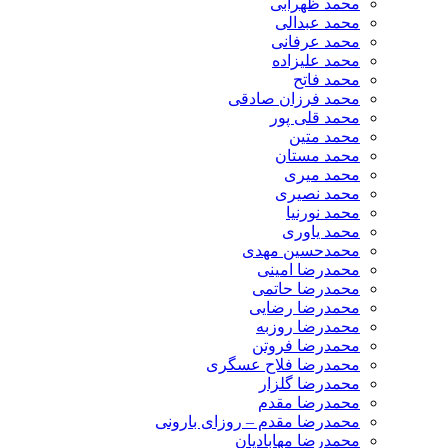
محمد ظهرابی
محمد عبدالی
محمد عرفانی
محمد علیزاده
محمد فاتح
محمد فرزان صادقی
محمد قلی پور
محمد متین
محمد مستان
محمد میری
محمد نصیری
محمد نورنیا
محمد یاوری
محمدحسین مهدی
محمدرضا امینی
محمدرضا حاتمی
محمدرضا رضایی
محمدرضا روزبه
محمدرضا فروتن
محمدرضا فلاح عسگری
محمدرضا گلزار
محمدرضا مقدم
محمدرضا مقدم – روزای بارونی
محمدرضا مهابادیان