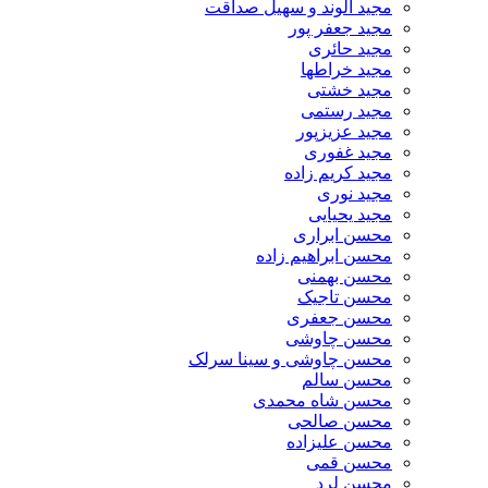
مجید الوند و سهیل صداقت
مجید جعفر پور
مجید حائری
مجید خراطها
مجید خشتی
مجید رستمی
مجید عزیزپور
مجید غفوری
مجید کریم زاده
مجید نوری
مجید یحیایی
محسن ابراری
محسن ابراهیم زاده
محسن بهمنی
محسن تاجیک
محسن جعفری
محسن چاوشی
محسن چاوشی و سینا سرلک
محسن سالم
محسن شاه محمدی
محسن صالحی
محسن علیزاده
محسن قمی
محسن لرد