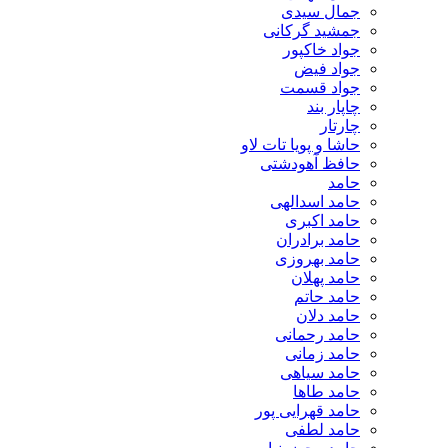
جمال سیدی
جمشید گرکانی
جواد خاکپور
جواد فیض
جواد قسمت
چاپار بند
چارتار
حاشا و پویا تات لاو
حافظ آهودشتی
حامد
حامد اسدالهی
حامد اکبری
حامد برادران
حامد بهروزی
حامد پهلان
حامد حاتم
حامد دلان
حامد رحمانی
حامد زمانی
حامد سیاهی
حامد طاها
حامد قهرایی پور
حامد لطفی