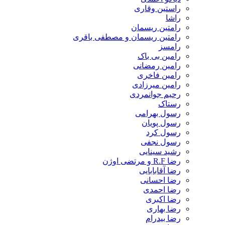
راستین وقاری
راشا
رامتین ریسمان
رامتین ریسمان و مصطفی باقری
رامسز
رامین بی باک
رامین رمضانی
رامین فاخری
رامین میرزادی
رحیم جوانمردی
رستاک
رسول بهرامی
رسول پویان
رسول کرد
رسول نجفی
رشید سینایی
رضا R.F و مرتضی اوژن
رضا آقابابایی
رضا احسانی
رضا احمدی
رضا اکبری
رضا بهاری
رضا بیدرام