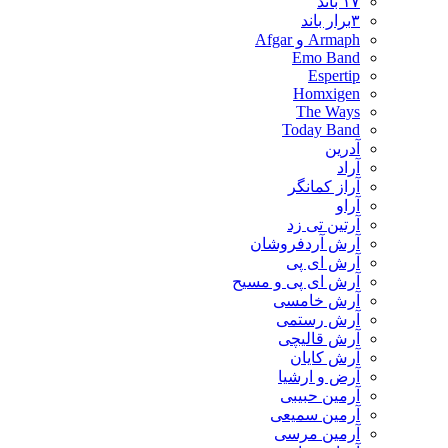
۱۷ باند
۳برار باند
Armaph و Afgar
Emo Band
Espertip
Homxigen
The Ways
Today Band
آدرین
آراد
آراز کمانگر
آراو
آرتین تی زد
آرش آردفروشان
آرش ای پی
آرش ای پی و مسیح
آرش خامسی
آرش رستمی
آرش قالیچی
آرش کایان
​آرض و ارشیا
آرمین حبیبی
آرمین سمیعی
آرمین مرسی