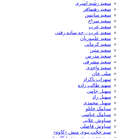
سعید رشید امیری
سعید رهنمافر
سعید ساینس
سعید سراج
سعید عرب
سعید عرب – چه ساده رفتی
سعید علیپوریان
سعید کرمانی
سعید متین
سعید مدرس
سعید مشرقی
سعید واحدی
سلی خان
سهراب پاکزاد
سهند طالب زاده
سهیل جامی
سهیل راد
سهیل محمدی
سیامک خانلو
سیامک عباسی
سیاوش علایی
سیاوش فاضلی
سید حجّت نبوی منش «کاوه»
سید حجت نبوی منش ( کاوه )