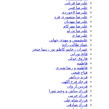
علیرضا قربانی
علیرضا قنبر
علیرضا لاجوردی
علیرضا منصوری فرد
علیرضا مهدیان
علیرضا مهرکام
علیرضا ندرلو
علیرضا ی
علیشمس و مهدی جهانی
عماد طالب زاده
عمران ، حامد کاظم پور ، نیما حنجر
فاتح نورایی
فاروق جدلی
فاطمه
فاطمه و رضا شیری
فتاح فتحی
فربد یزدانفر
فرجاد فرج اللهی
فردین آر وان
فرزاد بیباش و وحید تتورا
فرزاد خرمی
فرزاد شاه علی
فرزاد صادقی