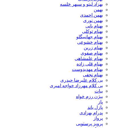
بهزاد لیتو و سپهر خلسه
بهمن
بهمن احمدی
بهمن نوری
بهنام بانی
بهنام توکلی
بهنام جهانبیگلو
بهنام خشوعی
بهنام زرین
بهنام صفوی
بهنام علمشاهی
بهنام قلی زاده
بهنام مهدیدوست
بهنام نجفی
بی کلام علیرضا حیدری
بی کلام مهرزاد خواجه امیری
بیات
بیژن رزم خواه
پاز
پازل باند
پدرام بهزادی
پرواز
پرویز پرستویی