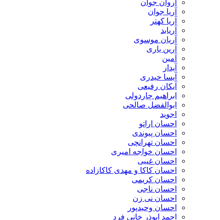
آروان جوان
آریا جوان
آریا کهتر
آریابد
آریان موسوی
آرین یاری
آمین
آیدار
آیسا حیدری
آیکان رفیعی
ابراهیم چاردولی
ابوالفضل صالحی
اجوید
احسان اراتو
احسان پیوندی
احسان تهرانچی
احسان خواجه امیری
احسان غیبی
احسان کاکا و مهدی کاکازاده
احسان کریمی
احسان ناجی
احسان نی زن
احسان وحیدپور
احمد ابوذر خانی فرد