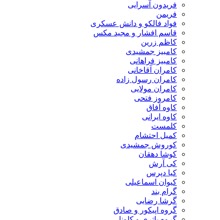
فریدون آسرایی
فریمن
فواد فالکو و دانش عسکری
قاسم افشار و مجید مکس
کاظم زرین
کامبیز جمشیدی
کامبیز فراهانی
کامران آقاخانی
کامران رسول زاده
کامران مولایی
کامروز فتحی
کاوه آفاق
کاوه ایرانی
کلمست
کمیل احتشام
کوروش جمشیدی
کوشا دهقان
کی آرش
کیا دپرس
کیوان اسماعیلی
گرام بند
گرشا رضایی
گروه اپیکور و صادق
گروه باتری و کلونل