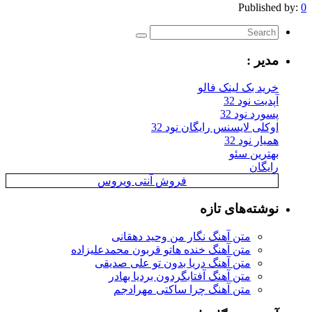
Published by:
0
مدیر :
خرید بک لینک فالو
آپدیت نود 32
پسورد نود 32
اوکلی لایسنس رایگان نود 32
همیار نود 32
بهترین سئو
رایگان
فروش آنتی ویروس
نوشته‌های تازه
متن آهنگ نگار من وحید دهقانی
متن آهنگ خنده هاتو قربون محمدعلیزاده
متن آهنگ دریا بدون تو علی صدیقی
متن آهنگ آفتابگردون بردیا بهادر
متن آهنگ چرا ساکتی مهرادجم