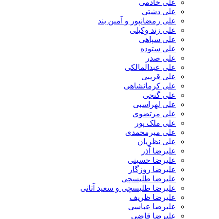
علی خادمی
علی دشتی
علی رمضانپور و آمین بند
علی زند وکیلی
علی سپاهی
علی ستوده
علی صدر
علی عبدالمالکی
علی قریبی
علی کرمانشاهی
علی گنجی
علی لهراسبی
علی مرتضوی
علی ملک پور
علی میرمحمدی
علی نظریان
علیرضا آذر
علیرضا حسینی
علیرضا روزگار
علیرضا طلیسچی
علیرضا طلیسچی و سعید آتانی
علیرضا ظریف
علیرضا عباسی
علیرضا قاضی