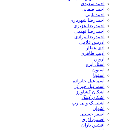
احمد سعیدی
احمد صفایی
احمد نایبی
احمدرضا شهریاری
احمدرضا عزیزی
احمدرضا فهیمی
احمدرضا مرادی
ادریس غلامی
ادی عطار
ادیب طاهری
اروین
استاد ایرج
استون
استونا
اسماعیل خانزاده
اسماعیل خیراتی
اشکان کشاورز
اشکان کینگ
اشلی.ک و بی رپ
اشوان
اصغر حسینی
افشین آذری
افشین باران