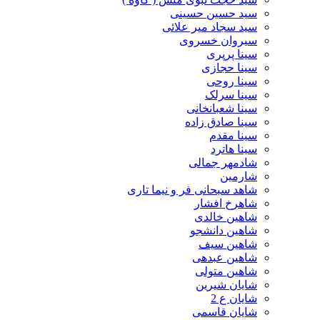
سید حسین حسینى
سید سجاد میر علائی
سیروان خسروی
سینا پرپری
سینا حجازی
سینا روحی
سینا سرلک
سینا شعبانخانی
سینا صادق زاده
سینا مقدم
سینا هاترد
شادمهر جمالی
شارمین
شاهد سبحانی فر و نیما تاری
شاهرخ افشار
شاهین خالدی
شاهین دانشجو
شاهین سیف
شاهین عبدهی
شاهین متولی
شایان شیرین
شایان ع 2
شایان قاسمی