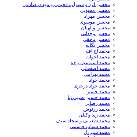
محسن لرد و سهراب فخیمی و مهدی صادقی
محسن محبوبی
محسن مهراد
محسن موسوی
محسن والهیان
محسن وجدانی
محسن یاحقی
محسن یگانه
محمد اچ اف
محمد اخوان
محمد اسماعیل زاده
محمد اصفهانی
محمد بهرامی
محمد جواد
محمد جواد درجزی
محمد حسین
محمد حسین طیبی نیا
محمد رضایی
محمد زرنوش
محمد زند وکیلی
محمد شعبانی و سجاد سیف
محمد شهاب قاسمی
​محمد شیردل