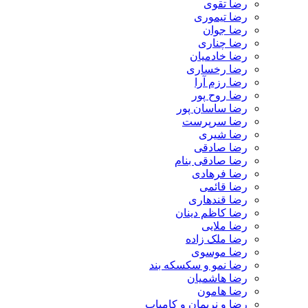
رضا تقوی
رضا تیموری
رضا جوان
رضا چناری
رضا خادمیان
رضا رخساری
رضا رزم آرا
رضا روح پور
رضا ساسان پور
رضا سرپرست
رضا شیری
رضا صادقی
رضا صادقی بنام
رضا فرهادی
رضا قائمی
رضا قندهاری
رضا کاظم دینان
رضا ملایی
رضا ملک زاده
رضا موسوی
رضا نمو و سکسکه بند
رضا هاشمیان
رضا هامون
رضا و نریمان و کامیاب