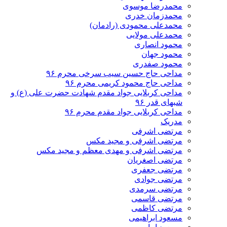
محمدرضا موسوی
محمدزمان خدری
محمدعلی محمودی (رادمان)
محمدعلی مولایی
محمود انصاری
محمود جهان
محمود صفدری
مداحی حاج حسین سیب سرخی محرم ۹۶
مداحی حاج محمود کریمی محرم ۹۶
مداحی کربلایی جواد مقدم شهادت حضرت علی (ع) و
شبهای قدر ۹۶
مداحی کربلایی جواد مقدم محرم ۹۶
مدریک
مرتضی اشرفی
مرتضی اشرفی و مجید مکس
مرتضی اشرفی و مهدی معظم و مجید مکس
مرتضی اصغریان
مرتضی جعفری
مرتضی جوادی
مرتضی سرمدی
مرتضی قاسمی
مرتضی کاظمی
مسعود ابراهیمی