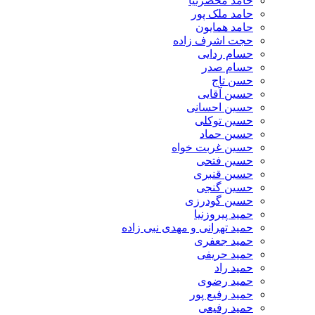
حامد محضرنیا
حامد ملک پور
حامد همایون
حجت اشرف زاده
حسام ردایی
حسام صدر
حسن تاج
حسین آقایی
حسین احسانی
حسین توکلی
حسین حماد
حسین غربت خواه
حسین فتحی
حسین قنبری
حسین گنجی
حسین گودرزی
حمید پیروزنیا
حمید تهرانی و مهدی نبی زاده
حمید جعفری
حمید حریفی
حمید راد
حمید رضوی
حمید رفیع پور
حمید رفیعی