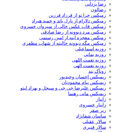
رضا یزدانی
رضالون
رمیکس چرا تو از فرزاد فرزین
رمیکس دلارام از پازل باند و حمید هیراد
رمیکس قاب عکس خالی از سیروان خسروی
رمیکس مرد دیوونه از رضا صادقی
رمیکس معجزه اینه از امین رستمی
رمیکس مگه دیوونه حالیته از شهاب مظفری
روزبه اسماعیلی
روزبه بمانی
روزبه نعمت اللهی
روزبه نعمت الهی
روناک بند
ریمیکس احسان وحیدپور
ریمیکس پیام محمودیان
ریمیکس علیرضا جی جی و سیجل و بهزاد لیتو
ریمیکس مانی رهنما
زانیار
زانیار خسروی
زیر صفر
ساسان شفانژاد
سالار عقیلی
سالار قنبری