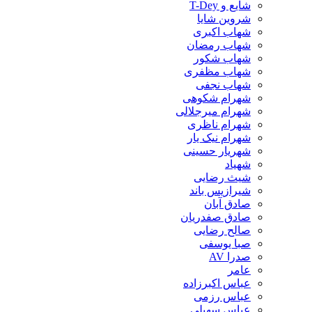
شایع و T-Dey
شروین شایا
شهاب اکبری
شهاب رمضان
شهاب شکور
شهاب مظفری
شهاب نجفی
شهرام شکوهی
شهرام میرجلالی
شهرام ناظری
شهرام نیک یار
شهریار حسینی
شهیاد
شیث رضایی
شیرازیس باند
صادق آبان
صادق صفدریان
صالح رضایی
صبا یوسفی
صدرا AV
عامر
عباس اکبرزاده
عباس رزمی
عباس سهیلی