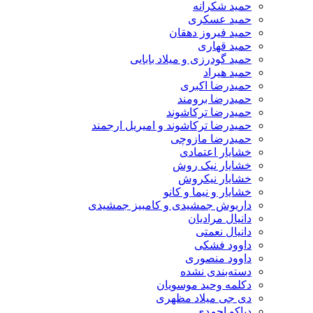
حمید شکرانه
حمید عسکری
حمید فیروز دهقان
حمید قهاری
حمید گودرزی و میلاد بابایی
حمید هیراد
حمیدرضا اکبری
حمیدرضا برومند
حمیدرضا ترکاشوند
حمیدرضا ترکاشوند و امیریل ارجمند
حمیدرضا مازوچی
خشایار اعتمادی
خشایار نیک روش
خشایار نیکروش
خشایار و نیما و کانو
داریوش جمشیدی و کامبیز جمشیدی
دانیال مرادیان
دانیال نعمتی
داوود فشکی
داوود منصوری
دسته‌بندی نشده
دکلمه وحید موسویان
دی جی میلاد مظهری
دیاکو احمدی