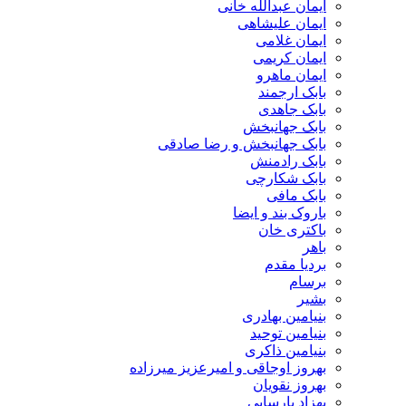
ایمان عبدالله خانی
ایمان علیشاهی
ایمان غلامی
ایمان کریمی
ایمان ماهرو
بابک ارجمند
بابک جاهدی
بابک جهانبخش
بابک جهانبخش و رضا صادقی
بابک رادمنش
بابک شکارچی
بابک مافی
باروک بند و ایضا
باکتری خان
باهر
بردیا مقدم
برسام
بشیر
بنیامین بهادری
بنیامین توحید
بنیامین ذاکری
بهروز اوجاقی و امیرعزیز میرزاده
بهروز نقویان
بهزاد پارسایی