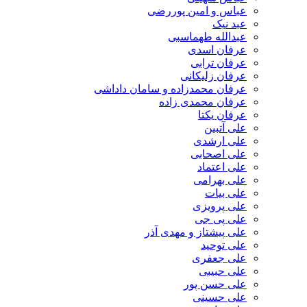
عباس و امین پوررضی
عبد نیک
عبدالله طهماسبی‎
عرفان اسدی
عرفان ترابی
عرفان زلیکانی
عرفان محمدزاده و سامان داداشی
عرفان محمدی زاده
عرفان یکتا
علی آتبین
علی ارشدی
علی اصحابی
علی اعتماد
علی بهرامی
علی بیات
علی پرویزی
علی پی جی
علی پیشتاز و مهدی آذر
علی توحید
علی جعفری
علی حبیبی
علی حسن پور
علی حسینی