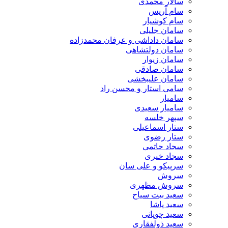
سالار محمدی
سام آریس
سام کوشیار
سامان جلیلی
سامان داداشی و عرفان محمدزاده
سامان دولتشاهی
سامان زیوار
سامان صادقی
سامان علیبخشی
سامی استار و محسن راد
سامیار
سامیار سعیدی
سپهر خلسه
ستار اسماعیلی
ستار رضوی
سجاد حاتمی
سجاد خیری
سرپیکو و علی سان
سروش
سروش مظهری
سعید بیت سیاح
سعید پاشا
سعید چوپانی
سعید ذولفقاری