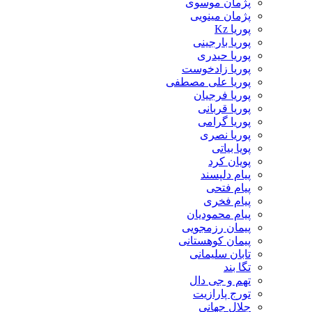
پژمان موسوی
پژمان مینویی
پوریا Kz
پوریا بارجینی
پوریا حیدری
پوریا زادخوست
پوریا علی مصطفی
پوریا فرجیان
پوریا قربانی
پوریا گرامی
پوریا نصری
پویا بیاتی
پویان کرد
پیام دلپسند
پیام فتحی
پیام فخری
پیام محمودیان
پیمان رزمجویی
پیمان کوهستانی
تابان سلیمانی
تگا بند
تهم و جی دال
تورج پارازیت
جلال جهانی