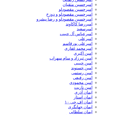
امیرحسین متقیان
امیرحسین مقصودلو
امیرحسین مقصودلو و دوزخ
امیرحسین مقصودلو و رضا پیشرو
امیررضا کاکاوند
امیرسعید
امیرعباس آل حبیب
امیرعلی
امیرعلی پورقاسم
امیرمحمد غفاری
امین اکبری
امین تیرزاد و سام سهراب
امین حبیبی
امین حسنوند
امین رستمی
امین رفیعی
امین محمودی
امین ناریت
ایمان آذری
ایمان استار
ایمان اف جی ۱۰
ایمان جهانگری
ایمان سلطانی