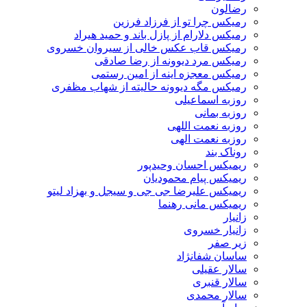
رضالون
رمیکس چرا تو از فرزاد فرزین
رمیکس دلارام از پازل باند و حمید هیراد
رمیکس قاب عکس خالی از سیروان خسروی
رمیکس مرد دیوونه از رضا صادقی
رمیکس معجزه اینه از امین رستمی
رمیکس مگه دیوونه حالیته از شهاب مظفری
روزبه اسماعیلی
روزبه بمانی
روزبه نعمت اللهی
روزبه نعمت الهی
روناک بند
ریمیکس احسان وحیدپور
ریمیکس پیام محمودیان
ریمیکس علیرضا جی جی و سیجل و بهزاد لیتو
ریمیکس مانی رهنما
زانیار
زانیار خسروی
زیر صفر
ساسان شفانژاد
سالار عقیلی
سالار قنبری
سالار محمدی