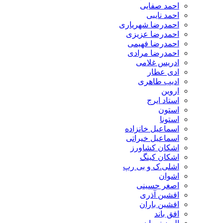
احمد صفایی
احمد نایبی
احمدرضا شهریاری
احمدرضا عزیزی
احمدرضا فهیمی
احمدرضا مرادی
ادریس غلامی
ادی عطار
ادیب طاهری
اروین
استاد ایرج
استون
استونا
اسماعیل خانزاده
اسماعیل خیراتی
اشکان کشاورز
اشکان کینگ
اشلی.ک و بی رپ
اشوان
اصغر حسینی
افشین آذری
افشین باران
افق باند