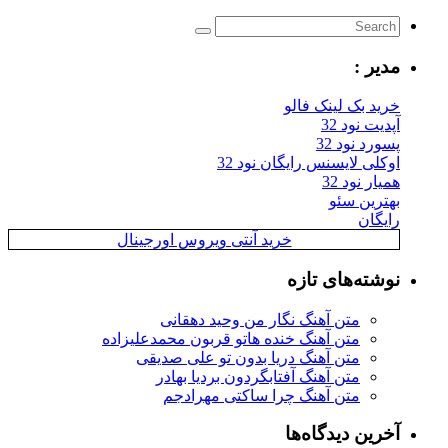
مدیر :
خرید بک لینک فالو
آپدیت نود 32
پسورد نود 32
اوکلی لایسنس رایگان نود 32
همیار نود 32
بهترین سئو
رایگان
خرید آنتی ویروس اورجینال
نوشته‌های تازه
متن آهنگ نگار من وحید دهقانی
متن آهنگ خنده هاتو قربون محمدعلیزاده
متن آهنگ دریا بدون تو علی صدیقی
متن آهنگ آفتابگردون بردیا بهادر
متن آهنگ چرا ساکتی مهرادجم
آخرین دیدگاه‌ها