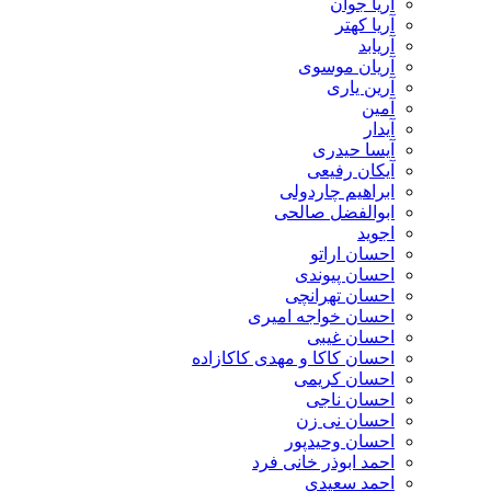
آریا جوان
آریا کهتر
آریابد
آریان موسوی
آرین یاری
آمین
آیدار
آیسا حیدری
آیکان رفیعی
ابراهیم چاردولی
ابوالفضل صالحی
اجوید
احسان اراتو
احسان پیوندی
احسان تهرانچی
احسان خواجه امیری
احسان غیبی
احسان کاکا و مهدی کاکازاده
احسان کریمی
احسان ناجی
احسان نی زن
احسان وحیدپور
احمد ابوذر خانی فرد
احمد سعیدی