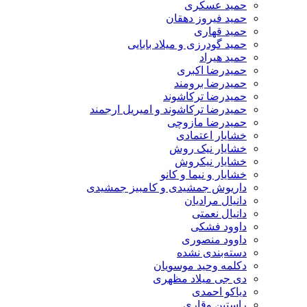
حمید عسکری
حمید فیروز دهقان
حمید قهاری
حمید گودرزی و میلاد بابایی
حمید هیراد
حمیدرضا اکبری
حمیدرضا برومند
حمیدرضا ترکاشوند
حمیدرضا ترکاشوند و امیریل ارجمند
حمیدرضا مازوچی
خشایار اعتمادی
خشایار نیک روش
خشایار نیکروش
خشایار و نیما و کانو
داریوش جمشیدی و کامبیز جمشیدی
دانیال مرادیان
دانیال نعمتی
داوود فشکی
داوود منصوری
دسته‌بندی نشده
دکلمه وحید موسویان
دی جی میلاد مظهری
دیاکو احمدی
راستین وقاری