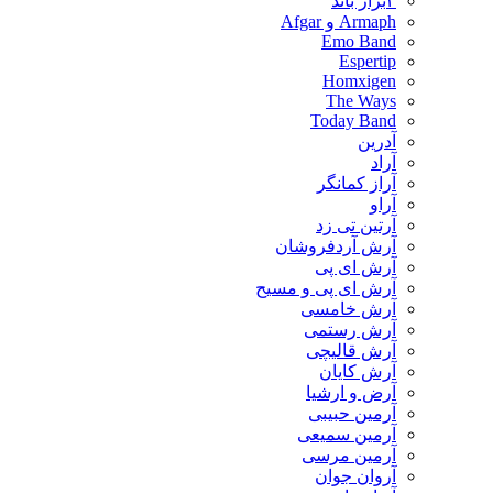
۳برار باند
Armaph و Afgar
Emo Band
Espertip
Homxigen
The Ways
Today Band
آدرین
آراد
آراز کمانگر
آراو
آرتین تی زد
آرش آردفروشان
آرش ای پی
آرش ای پی و مسیح
آرش خامسی
آرش رستمی
آرش قالیچی
آرش کایان
​آرض و ارشیا
آرمین حبیبی
آرمین سمیعی
آرمین مرسی
آروان جوان