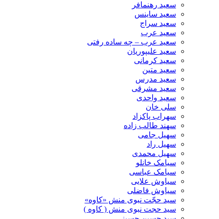
سعید رهنمافر
سعید ساینس
سعید سراج
سعید عرب
سعید عرب – چه ساده رفتی
سعید علیپوریان
سعید کرمانی
سعید متین
سعید مدرس
سعید مشرقی
سعید واحدی
سلی خان
سهراب پاکزاد
سهند طالب زاده
سهیل جامی
سهیل راد
سهیل محمدی
سیامک خانلو
سیامک عباسی
سیاوش علایی
سیاوش فاضلی
سید حجّت نبوی منش «کاوه»
سید حجت نبوی منش ( کاوه )
سید حسین حسینى