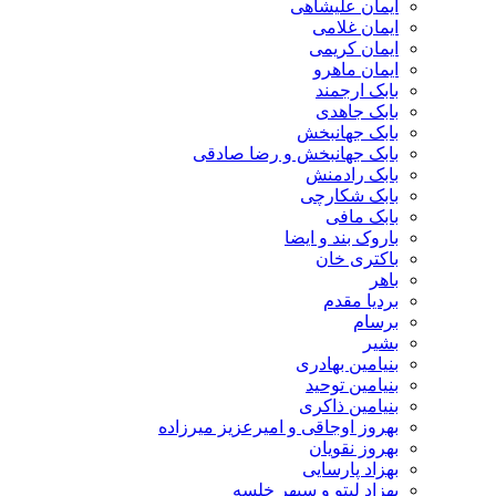
ایمان علیشاهی
ایمان غلامی
ایمان کریمی
ایمان ماهرو
بابک ارجمند
بابک جاهدی
بابک جهانبخش
بابک جهانبخش و رضا صادقی
بابک رادمنش
بابک شکارچی
بابک مافی
باروک بند و ایضا
باکتری خان
باهر
بردیا مقدم
برسام
بشیر
بنیامین بهادری
بنیامین توحید
بنیامین ذاکری
بهروز اوجاقی و امیرعزیز میرزاده
بهروز نقویان
بهزاد پارسایی
بهزاد لیتو و سپهر خلسه