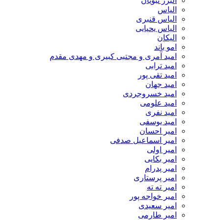
البرز نبویان
الیاس
الیاس قنبرى
الیاس یحیایی
الیکان
امو باند
امید آمری و مجتبی کبیری و مهدى مقدم
امید ترابی
امید تقی پور
امید جهان
امید خسروجردی
امید علومی
امید نفری
امید یوسفی
امیر احسان
امیر اسماعیل صدفی
امیر اولی
امیر بکایی
امیر پدرام
امیر پرستاری
امیر ته ته
امیر خواجه پور
امیر سعیدی
امیر طارمی