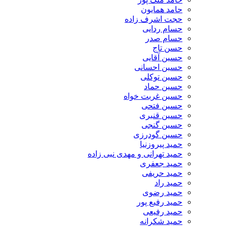
حامد همایون
حجت اشرف زاده
حسام ردایی
حسام صدر
حسن تاج
حسین آقایی
حسین احسانی
حسین توکلی
حسین حماد
حسین غربت خواه
حسین فتحی
حسین قنبری
حسین گنجی
حسین گودرزی
حمید پیروزنیا
حمید تهرانی و مهدی نبی زاده
حمید جعفری
حمید حریفی
حمید راد
حمید رضوی
حمید رفیع پور
حمید رفیعی
حمید شکرانه