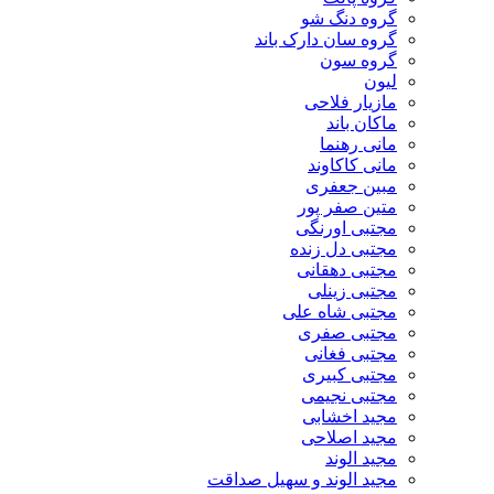
گروه دنگ شو
گروه سان دارک باند
گروه سون
لیون
مازیار فلاحی
ماکان باند
مانی رهنما
مانی کاکاوند
مبین جعفری
متین صفر پور
مجتبی اورنگی
مجتبی دل زنده
مجتبی دهقانی
مجتبی زینلی
مجتبی شاه علی
مجتبی صفری
مجتبی فغانی
مجتبی کبیری
مجتبی نجیمی
مجید اخشابی
مجید اصلاحی
مجید الوند‎
مجید الوند و سهیل صداقت