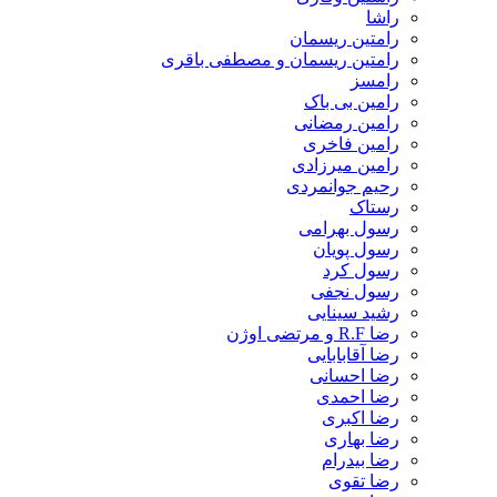
راشا
رامتین ریسمان
رامتین ریسمان و مصطفی باقری
رامسز
رامین بی باک
رامین رمضانی
رامین فاخری
رامین میرزادی
رحیم جوانمردی
رستاک
رسول بهرامی
رسول پویان
رسول کرد
رسول نجفی
رشید سینایی
رضا R.F و مرتضی اوژن
رضا آقابابایی
رضا احسانی
رضا احمدی
رضا اکبری
رضا بهاری
رضا بیدرام
رضا تقوی