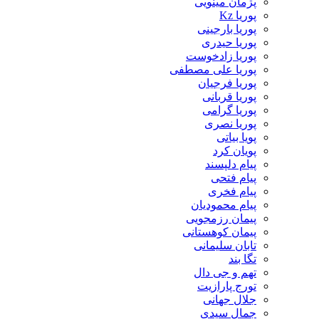
پژمان مینویی
پوریا Kz
پوریا بارجینی
پوریا حیدری
پوریا زادخوست
پوریا علی مصطفی
پوریا فرجیان
پوریا قربانی
پوریا گرامی
پوریا نصری
پویا بیاتی
پویان کرد
پیام دلپسند
پیام فتحی
پیام فخری
پیام محمودیان
پیمان رزمجویی
پیمان کوهستانی
تابان سلیمانی
تگا بند
تهم و جی دال
تورج پارازیت
جلال جهانی
جمال سیدی