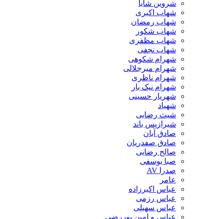
شروین شایا
شهاب اکبری
شهاب رمضان
شهاب شکور
شهاب مظفری
شهاب نجفی
شهرام شکوهی
شهرام میرجلالی
شهرام ناظری
شهرام نیک یار
شهریار حسینی
شهیاد
شیث رضایی
شیرازیس باند
صادق آبان
صادق صفدریان
صالح رضایی
صبا یوسفی
صدرا AV
عامر
عباس اکبرزاده
عباس رزمی
عباس سهیلی
عباس و امین پوررضی