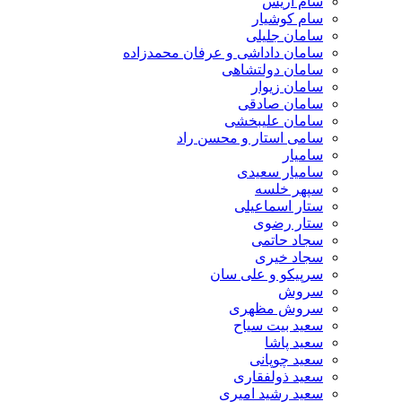
سام آریس
سام کوشیار
سامان جلیلی
سامان داداشی و عرفان محمدزاده
سامان دولتشاهی
سامان زیوار
سامان صادقی
سامان علیبخشی
سامی استار و محسن راد
سامیار
سامیار سعیدی
سپهر خلسه
ستار اسماعیلی
ستار رضوی
سجاد حاتمی
سجاد خیری
سرپیکو و علی سان
سروش
سروش مظهری
سعید بیت سیاح
سعید پاشا
سعید چوپانی
سعید ذولفقاری
سعید رشید امیری