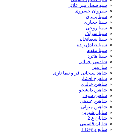
سید سجاد میر علائی
سیروان خسروی
سینا پرپری
سینا حجازی
سینا روحی
سینا سرلک
سینا شعبانخانی
سینا صادق زاده
سینا مقدم
سینا هاترد
شادمهر جمالی
شارمین
شاهد سبحانی فر و نیما تاری
شاهرخ افشار
شاهین خالدی
شاهین دانشجو
شاهین سیف
شاهین عبدهی
شاهین متولی
شایان شیرین
شایان ع 2
شایان قاسمی
شایع و T-Dey