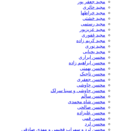
مجید جعفر پور
مجید حائری
مجید خراطها
مجید خشتی
مجید رستمی
مجید عزیزپور
مجید غفوری
مجید کریم زاده
مجید نوری
مجید یحیایی
محسن ابراری
محسن ابراهیم زاده
محسن بهمنی
محسن تاجیک
محسن جعفری
محسن چاوشی
محسن چاوشی و سینا سرلک
محسن سالم
محسن شاه محمدی
محسن صالحی
محسن علیزاده
محسن قمی
محسن لرد
محسن لرد و سهراب فخیمی و مهدی صادقی