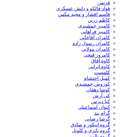
فریمن
فواد فالکو و دانش عسکری
قاسم افشار و مجید مکس
کاظم زرین
کامبیز جمشیدی
کامبیز فراهانی
کامران آقاخانی
کامران رسول زاده
کامران مولایی
کامروز فتحی
کاوه آفاق
کاوه ایرانی
کلمست
کمیل احتشام
کوروش جمشیدی
کوشا دهقان
کی آرش
کیا دپرس
کیوان اسماعیلی
گرام بند
گرشا رضایی
گروه اپیکور و صادق
گروه باتری و کلونل
گروه پالت