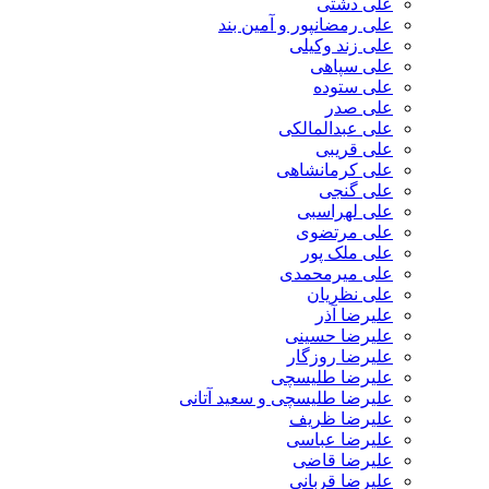
علی دشتی
علی رمضانپور و آمین بند
علی زند وکیلی
علی سپاهی
علی ستوده
علی صدر
علی عبدالمالکی
علی قریبی
علی کرمانشاهی
علی گنجی
علی لهراسبی
علی مرتضوی
علی ملک پور
علی میرمحمدی
علی نظریان
علیرضا آذر
علیرضا حسینی
علیرضا روزگار
علیرضا طلیسچی
علیرضا طلیسچی و سعید آتانی
علیرضا ظریف
علیرضا عباسی
علیرضا قاضی
علیرضا قربانی