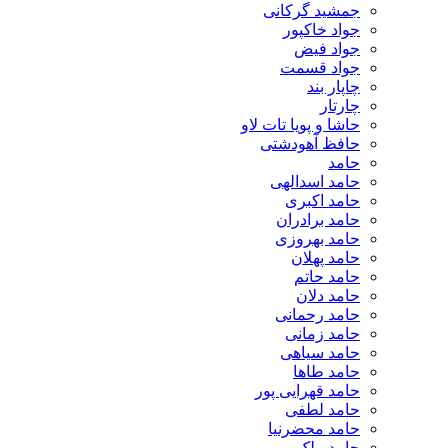
جمشید گرکانی
جواد خاکپور
جواد فیض
جواد قسمت
چاپار بند
چارتار
حاشا و پویا تات لاو
حافظ آهودشتی
حامد
حامد اسدالهی
حامد اکبری
حامد برادران
حامد بهروزی
حامد پهلان
حامد حاتم
حامد دلان
حامد رحمانی
حامد زمانی
حامد سیاهی
حامد طاها
حامد قهرایی پور
حامد لطفی
حامد محضرنیا
حامد ملک پور