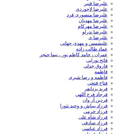
علیرضا قنبر
علیرضا لاجوردی
علیرضا منصوری فرد
علیرضا مهدیان
علیرضا مهرکام
علیرضا ندرلو
علیرضا ی
علیشمس و مهدی جهانی
عماد طالب زاده
عمران ، حامد کاظم پور ، نیما حنجر
فاتح نورایی
فاروق جدلی
فاطمه
فاطمه و رضا شیری
فتاح فتحی
فربد یزدانفر
فرجاد فرج اللهی
فردین آر وان
فرزاد بیباش و وحید تتورا
فرزاد خرمی
فرزاد شاه علی
فرزاد صادقی
فرزاد عباسی