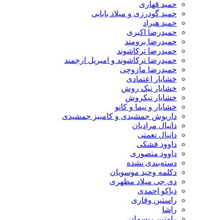
حمید قهاری
حمید گودرزی و میلاد بابایی
حمید هیراد
حمیدرضا اکبری
حمیدرضا برومند
حمیدرضا ترکاشوند
حمیدرضا ترکاشوند و امیریل ارجمند
حمیدرضا مازوچی
خشایار اعتمادی
خشایار نیک روش
خشایار نیکروش
خشایار و نیما و کانو
داریوش جمشیدی و کامبیز جمشیدی
دانیال مرادیان
دانیال نعمتی
داوود فشکی
داوود منصوری
دسته‌بندی نشده
دکلمه وحید موسویان
دی جی میلاد مظهری
دیاکو احمدی
راستین وقاری
راشا
رامتین ریسمان