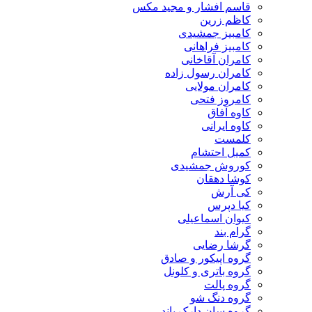
قاسم افشار و مجید مکس
کاظم زرین
کامبیز جمشیدی
کامبیز فراهانی
کامران آقاخانی
کامران رسول زاده
کامران مولایی
کامروز فتحی
کاوه آفاق
کاوه ایرانی
کلمست
کمیل احتشام
کوروش جمشیدی
کوشا دهقان
کی آرش
کیا دپرس
کیوان اسماعیلی
گرام بند
گرشا رضایی
گروه اپیکور و صادق
گروه باتری و کلونل
گروه پالت
گروه دنگ شو
گروه سان دارک باند