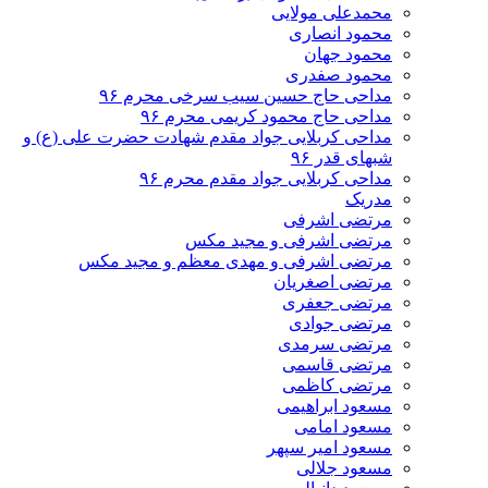
محمدعلی مولایی
محمود انصاری
محمود جهان
محمود صفدری
مداحی حاج حسین سیب سرخی محرم ۹۶
مداحی حاج محمود کریمی محرم ۹۶
مداحی کربلایی جواد مقدم شهادت حضرت علی (ع) و
شبهای قدر ۹۶
مداحی کربلایی جواد مقدم محرم ۹۶
مدریک
مرتضی اشرفی
مرتضی اشرفی و مجید مکس
مرتضی اشرفی و مهدی معظم و مجید مکس
مرتضی اصغریان
مرتضی جعفری
مرتضی جوادی
مرتضی سرمدی
مرتضی قاسمی
مرتضی کاظمی
مسعود ابراهیمی
مسعود امامی
مسعود امیر سپهر
مسعود جلالی