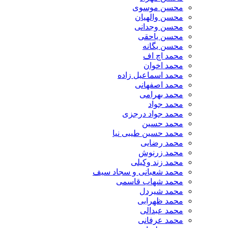
محسن موسوی
محسن والهیان
محسن وجدانی
محسن یاحقی
محسن یگانه
محمد اچ اف
محمد اخوان
محمد اسماعیل زاده
محمد اصفهانی
محمد بهرامی
محمد جواد
محمد جواد درجزی
محمد حسین
محمد حسین طیبی نیا
محمد رضایی
محمد زرنوش
محمد زند وکیلی
محمد شعبانی و سجاد سیف
محمد شهاب قاسمی
​محمد شیردل
محمد ظهرابی
محمد عبدالی
محمد عرفانی