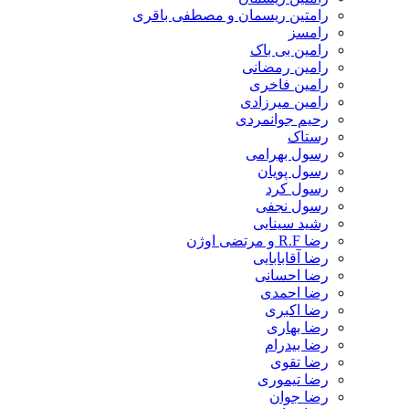
رامتین ریسمان و مصطفی باقری
رامسز
رامین بی باک
رامین رمضانی
رامین فاخری
رامین میرزادی
رحیم جوانمردی
رستاک
رسول بهرامی
رسول پویان
رسول کرد
رسول نجفی
رشید سینایی
رضا R.F و مرتضی اوژن
رضا آقابابایی
رضا احسانی
رضا احمدی
رضا اکبری
رضا بهاری
رضا بیدرام
رضا تقوی
رضا تیموری
رضا جوان