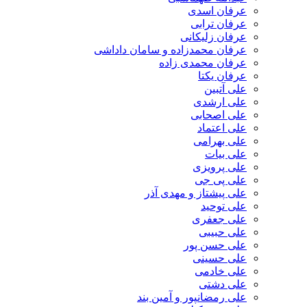
عرفان اسدی
عرفان ترابی
عرفان زلیکانی
عرفان محمدزاده و سامان داداشی
عرفان محمدی زاده
عرفان یکتا
علی آتبین
علی ارشدی
علی اصحابی
علی اعتماد
علی بهرامی
علی بیات
علی پرویزی
علی پی جی
علی پیشتاز و مهدی آذر
علی توحید
علی جعفری
علی حبیبی
علی حسن پور
علی حسینی
علی خادمی
علی دشتی
علی رمضانپور و آمین بند