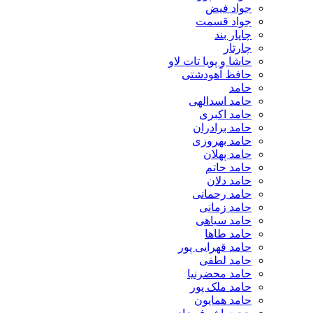
جواد فیض
جواد قسمت
چاپار بند
چارتار
حاشا و پویا تات لاو
حافظ آهودشتی
حامد
حامد اسدالهی
حامد اکبری
حامد برادران
حامد بهروزی
حامد پهلان
حامد حاتم
حامد دلان
حامد رحمانی
حامد زمانی
حامد سیاهی
حامد طاها
حامد قهرایی پور
حامد لطفی
حامد محضرنیا
حامد ملک پور
حامد همایون