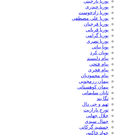
پوریا بارجینی
پوریا حیدری
پوریا زادخوست
پوریا علی مصطفی
پوریا فرجیان
پوریا قربانی
پوریا گرامی
پوریا نصری
پویا بیاتی
پویان کرد
پیام دلپسند
پیام فتحی
پیام فخری
پیام محمودیان
پیمان رزمجویی
پیمان کوهستانی
تابان سلیمانی
تگا بند
تهم و جی دال
تورج پارازیت
جلال جهانی
جمال سیدی
جمشید گرکانی
جواد خاکپور