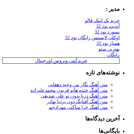
مدیر :
خرید بک لینک فالو
آپدیت نود 32
پسورد نود 32
اوکلی لایسنس رایگان نود 32
همیار نود 32
بهترین سئو
رایگان
خرید آنتی ویروس اورجینال
نوشته‌های تازه
متن آهنگ نگار من وحید دهقانی
متن آهنگ خنده هاتو قربون محمدعلیزاده
متن آهنگ دریا بدون تو علی صدیقی
متن آهنگ آفتابگردون بردیا بهادر
متن آهنگ چرا ساکتی مهرادجم
آخرین دیدگاه‌ها
بایگانی‌ها