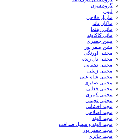
گروه سون
لیون
مازیار فلاحی
ماکان باند
مانی رهنما
مانی کاکاوند
مبین جعفری
متین صفر پور
مجتبی اورنگی
مجتبی دل زنده
مجتبی دهقانی
مجتبی زینلی
مجتبی شاه علی
مجتبی صفری
مجتبی فغانی
مجتبی کبیری
مجتبی نجیمی
مجید اخشابی
مجید اصلاحی
مجید الوند‎
مجید الوند و سهیل صداقت
مجید جعفر پور
مجید حائری