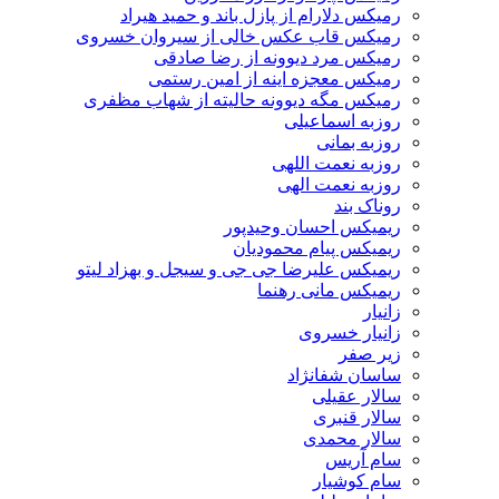
رمیکس دلارام از پازل باند و حمید هیراد
رمیکس قاب عکس خالی از سیروان خسروی
رمیکس مرد دیوونه از رضا صادقی
رمیکس معجزه اینه از امین رستمی
رمیکس مگه دیوونه حالیته از شهاب مظفری
روزبه اسماعیلی
روزبه بمانی
روزبه نعمت اللهی
روزبه نعمت الهی
روناک بند
ریمیکس احسان وحیدپور
ریمیکس پیام محمودیان
ریمیکس علیرضا جی جی و سیجل و بهزاد لیتو
ریمیکس مانی رهنما
زانیار
زانیار خسروی
زیر صفر
ساسان شفانژاد
سالار عقیلی
سالار قنبری
سالار محمدی
سام آریس
سام کوشیار