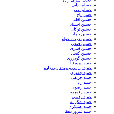
حجت اشرف زاده
حسام ردایی
حسام صدر
حسن تاج
حسین آقایی
حسین احسانی
حسین توکلی
حسین حماد
حسین غربت خواه
حسین فتحی
حسین قنبری
حسین گنجی
حسین گودرزی
حمید پیروزنیا
حمید تهرانی و مهدی نبی زاده
حمید جعفری
حمید حریفی
حمید راد
حمید رضوی
حمید رفیع پور
حمید رفیعی
حمید شکرانه
حمید عسکری
حمید فیروز دهقان