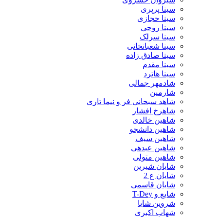
سینا پرپری
سینا حجازی
سینا روحی
سینا سرلک
سینا شعبانخانی
سینا صادق زاده
سینا مقدم
سینا هاترد
شادمهر جمالی
شارمین
شاهد سبحانی فر و نیما تاری
شاهرخ افشار
شاهین خالدی
شاهین دانشجو
شاهین سیف
شاهین عبدهی
شاهین متولی
شایان شیرین
شایان ع 2
شایان قاسمی
شایع و T-Dey
شروین شایا
شهاب اکبری