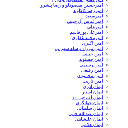
امیرحسین مقصودلو و رضا پیشرو
امیررضا کاکاوند
امیرسعید
امیرعباس آل حبیب
امیرعلی
امیرعلی پورقاسم
امیرمحمد غفاری
امین اکبری
امین تیرزاد و سام سهراب
امین حبیبی
امین حسنوند
امین رستمی
امین رفیعی
امین محمودی
امین ناریت
ایمان آذری
ایمان استار
ایمان اف جی ۱۰
ایمان جهانگری
ایمان سلطانی
ایمان عبدالله خانی
ایمان علیشاهی
ایمان غلامی