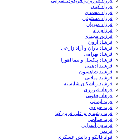
فرزاد فرزین و فریدون آسرایی
فرزاد کیان
فرزاد محمدی
فرزاد مستوفی
فرزاد میریان
فرزام راد
فرزین مجیدی
فرشاد آرون
فرشاد باران و آراد زارعی
فرشاد بهرامی
فرشاد پیکسل و نیما اهورا
فرشید ادهمی
فرشید شاهسون
فرشید میلانی
فرشید و اشکان شایسته
فرهاد فیروزی
فرهاد یعقوبی
فرید ایمانی
فرید جوادی
فرید رشیدی و علی فرین کیا
فرید صالحی
فریدون آسرایی
فریمن
فواد فالکو و دانش عسکری