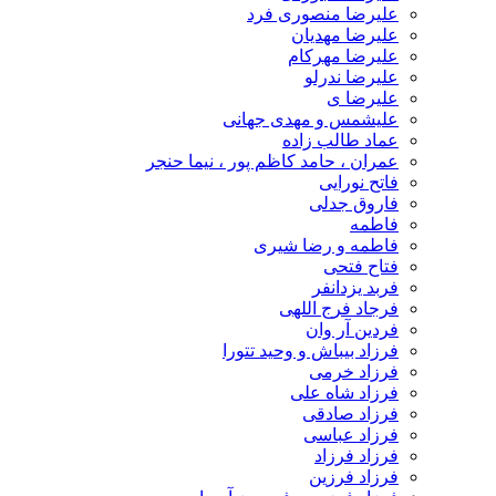
علیرضا منصوری فرد
علیرضا مهدیان
علیرضا مهرکام
علیرضا ندرلو
علیرضا ی
علیشمس و مهدی جهانی
عماد طالب زاده
عمران ، حامد کاظم پور ، نیما حنجر
فاتح نورایی
فاروق جدلی
فاطمه
فاطمه و رضا شیری
فتاح فتحی
فربد یزدانفر
فرجاد فرج اللهی
فردین آر وان
فرزاد بیباش و وحید تتورا
فرزاد خرمی
فرزاد شاه علی
فرزاد صادقی
فرزاد عباسی
فرزاد فرزاد
فرزاد فرزین