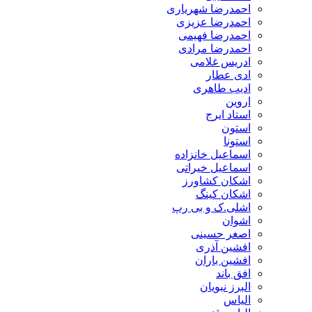
احمدرضا شهریاری
احمدرضا عزیزی
احمدرضا فهیمی
احمدرضا مرادی
ادریس غلامی
ادی عطار
ادیب طاهری
اروین
استاد ایرج
استون
استونا
اسماعیل خانزاده
اسماعیل خیراتی
اشکان کشاورز
اشکان کینگ
اشلی.ک و بی رپ
اشوان
اصغر حسینی
افشین آذری
افشین باران
افق باند
البرز نبویان
الیاس