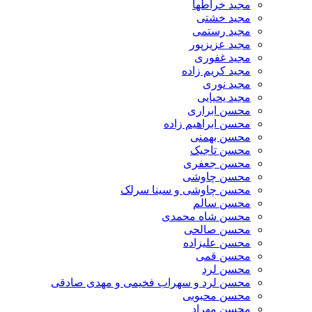
مجید خراطها
مجید خشتی
مجید رستمی
مجید عزیزپور
مجید غفوری
مجید کریم زاده
مجید نوری
مجید یحیایی
محسن ابراری
محسن ابراهیم زاده
محسن بهمنی
محسن تاجیک
محسن جعفری
محسن چاوشی
محسن چاوشی و سینا سرلک
محسن سالم
محسن شاه محمدی
محسن صالحی
محسن علیزاده
محسن قمی
محسن لرد
محسن لرد و سهراب فخیمی و مهدی صادقی
محسن محبوبی
محسن مهراد