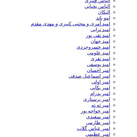
الیاس قنبرى
الیاس یحیایی
الیکان
امو باند
امید آمری و مجتبی کبیری و مهدى مقدم
امید ترابی
امید تقی پور
امید جهان
امید خسروجردی
امید علومی
امید نفری
امید یوسفی
امیر احسان
امیر اسماعیل صدفی
امیر اولی
امیر بکایی
امیر پدرام
امیر پرستاری
امیر ته ته
امیر خواجه پور
امیر سعیدی
امیر طارمی
امیر عباس گلاب
امیر عظیمی