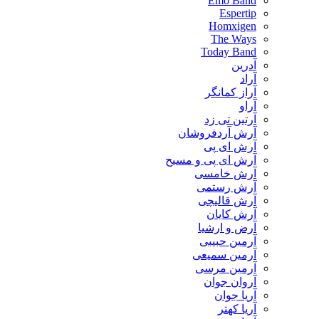
Emo Band
Espertip
Homxigen
The Ways
Today Band
آدرین
آراد
آراز کمانگر
آراو
آرتین تی زد
آرش آردفروشان
آرش ای پی
آرش ای پی و مسیح
آرش خامسی
آرش رستمی
آرش قالیچی
آرش کایان
​آرض و ارشیا
آرمین حبیبی
آرمین سمیعی
آرمین مرسی
آروان جوان
آریا جوان
آریا کهتر