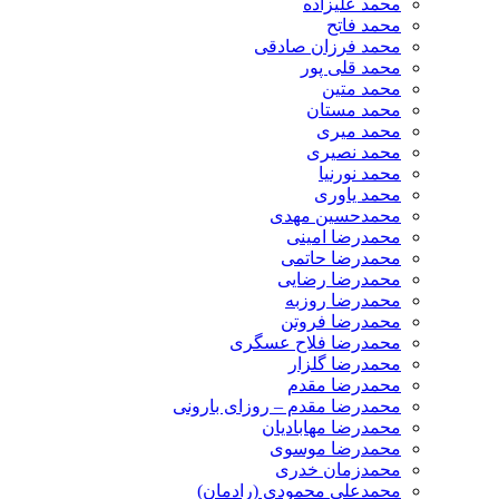
محمد علیزاده
محمد فاتح
محمد فرزان صادقی
محمد قلی پور
محمد متین
محمد مستان
محمد میری
محمد نصیری
محمد نورنیا
محمد یاوری
محمدحسین مهدی
محمدرضا امینی
محمدرضا حاتمی
محمدرضا رضایی
محمدرضا روزبه
محمدرضا فروتن
محمدرضا فلاح عسگری
محمدرضا گلزار
محمدرضا مقدم
محمدرضا مقدم – روزای بارونی
محمدرضا مهابادیان
محمدرضا موسوی
محمدزمان خدری
محمدعلی محمودی (رادمان)