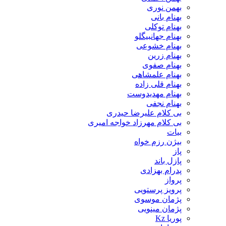
بهمن نوری
بهنام بانی
بهنام توکلی
بهنام جهانبیگلو
بهنام خشوعی
بهنام زرین
بهنام صفوی
بهنام علمشاهی
بهنام قلی زاده
بهنام مهدیدوست
بهنام نجفی
بی کلام علیرضا حیدری
بی کلام مهرزاد خواجه امیری
بیات
بیژن رزم خواه
پاز
پازل باند
پدرام بهزادی
پرواز
پرویز پرستویی
پژمان موسوی
پژمان مینویی
پوریا Kz