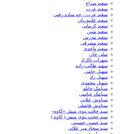
سعید سراج
سعید عرب
سعید عرب – چه ساده رفتی
سعید علیپوریان
سعید کرمانی
سعید متین
سعید مدرس
سعید مشرقی
سعید واحدی
سلی خان
سهراب پاکزاد
سهند طالب زاده
سهیل جامی
سهیل راد
سهیل محمدی
سیامک خانلو
سیامک عباسی
سیاوش علایی
سیاوش فاضلی
سید حجّت نبوی منش «کاوه»
سید حجت نبوی منش ( کاوه )
سید حسین حسینى
سید سجاد میر علائی
سیروان خسروی