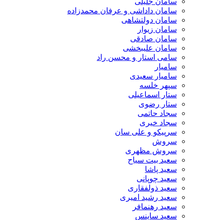
سامان جلیلی
سامان داداشی و عرفان محمدزاده
سامان دولتشاهی
سامان زیوار
سامان صادقی
سامان علیبخشی
سامی استار و محسن راد
سامیار
سامیار سعیدی
سپهر خلسه
ستار اسماعیلی
ستار رضوی
سجاد حاتمی
سجاد خیری
سرپیکو و علی سان
سروش
سروش مظهری
سعید بیت سیاح
سعید پاشا
سعید چوپانی
سعید ذولفقاری
سعید رشید امیری
سعید رهنمافر
سعید ساینس