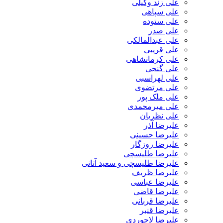
علی زند وکیلی
علی سپاهی
علی ستوده
علی صدر
علی عبدالمالکی
علی قریبی
علی کرمانشاهی
علی گنجی
علی لهراسبی
علی مرتضوی
علی ملک پور
علی میرمحمدی
علی نظریان
علیرضا آذر
علیرضا حسینی
علیرضا روزگار
علیرضا طلیسچی
علیرضا طلیسچی و سعید آتانی
علیرضا ظریف
علیرضا عباسی
علیرضا قاضی
علیرضا قربانی
علیرضا قنبر
علیرضا لاجوردی