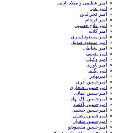
امیر عظیمی و میلاد بابایی
امیر علی
امیر فخرالدین
امیر فرجام
امیر فلاح حسینی
امیر گلایه
امیر مسعود امیری
امیر مسعود صدیق
امیر نشاطی
امیر نعیمی
امیر وکیلی
امیر یاوری
امیر یگانه
امیربهادر
امیرحسین آذری
امیرحسین افتخاری
امیرحسین ایمانی
امیرحسین پاک نهاد
امیرحسین پاکنهاد
امیرحسین حسینی
امیرحسین رضائی
امیرحسین متقیان
امیرحسین مقصودلو
امیرحسین مقصودلو و دوزخ