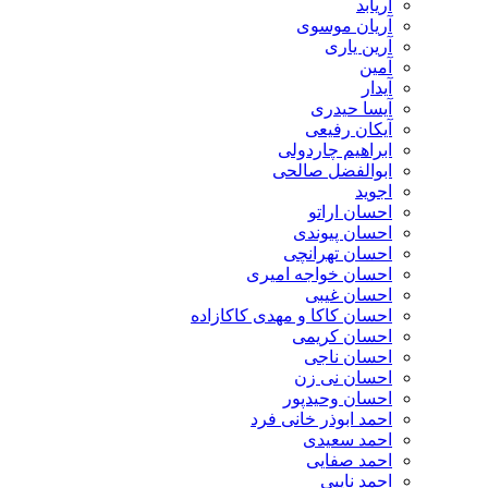
آریابد
آریان موسوی
آرین یاری
آمین
آیدار
آیسا حیدری
آیکان رفیعی
ابراهیم چاردولی
ابوالفضل صالحی
اجوید
احسان اراتو
احسان پیوندی
احسان تهرانچی
احسان خواجه امیری
احسان غیبی
احسان کاکا و مهدی کاکازاده
احسان کریمی
احسان ناجی
احسان نی زن
احسان وحیدپور
احمد ابوذر خانی فرد
احمد سعیدی
احمد صفایی
احمد نایبی