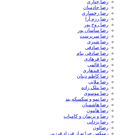
رضا چناری
رضا خادمیان
رضا رخساری
رضا رزم آرا
رضا روح پور
رضا ساسان پور
رضا سرپرست
رضا شیری
رضا صادقی
رضا صادقی بنام
رضا فرهادی
رضا قائمی
رضا قندهاری
رضا کاظم دینان
رضا ملایی
رضا ملک زاده
رضا موسوی
رضا نمو و سکسکه بند
رضا هاشمیان
رضا هامون
رضا و نریمان و کامیاب
رضا یزدانی
رضالون
رمیکس چرا تو از فرزاد فرزین