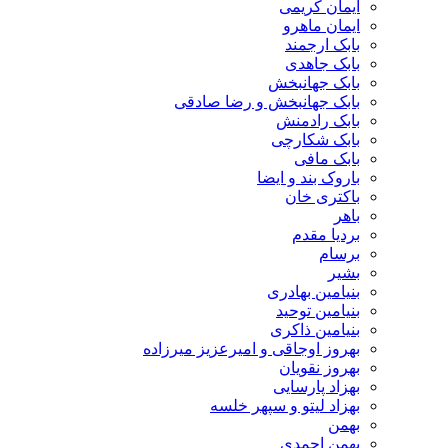
ایمان کریمی
ایمان ماهرو
بابک ارجمند
بابک جاهدی
بابک جهانبخش
بابک جهانبخش و رضا صادقی
بابک رادمنش
بابک شکارچی
بابک مافی
باروک بند و ایضا
باکتری خان
باهر
بردیا مقدم
برسام
بشیر
بنیامین بهادری
بنیامین توحید
بنیامین ذاکری
بهروز اوجاقی و امیرعزیز میرزاده
بهروز نقویان
بهزاد پارسایی
بهزاد لیتو و سپهر خلسه
بهمن
بهمن احمدی