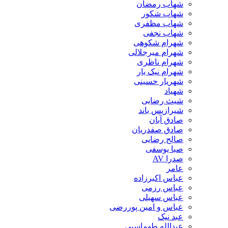
شهاب رمضان
شهاب شکور
شهاب مظفری
شهاب نجفی
شهرام شکوهی
شهرام میرجلالی
شهرام ناظری
شهرام نیک یار
شهریار حسینی
شهیاد
شیث رضایی
شیرازیس باند
صادق آبان
صادق صفدریان
صالح رضایی
صبا یوسفی
صدرا AV
عامر
عباس اکبرزاده
عباس رزمی
عباس سهیلی
عباس و امین پوررضی
عبد نیک
عبدالله طهماسبی‎