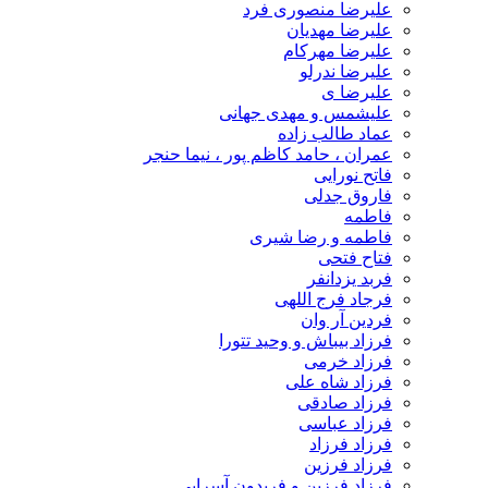
علیرضا منصوری فرد
علیرضا مهدیان
علیرضا مهرکام
علیرضا ندرلو
علیرضا ی
علیشمس و مهدی جهانی
عماد طالب زاده
عمران ، حامد کاظم پور ، نیما حنجر
فاتح نورایی
فاروق جدلی
فاطمه
فاطمه و رضا شیری
فتاح فتحی
فربد یزدانفر
فرجاد فرج اللهی
فردین آر وان
فرزاد بیباش و وحید تتورا
فرزاد خرمی
فرزاد شاه علی
فرزاد صادقی
فرزاد عباسی
فرزاد فرزاد
فرزاد فرزین
فرزاد فرزین و فریدون آسرایی