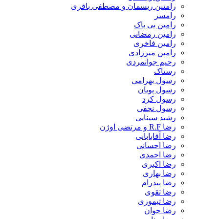
رامتین ریسمان و مصطفی باقری
رامسز
رامین بی باک
رامین رمضانی
رامین فاخری
رامین میرزادی
رحیم جوانمردی
رستاک
رسول بهرامی
رسول پویان
رسول کرد
رسول نجفی
رشید سینایی
رضا R.F و مرتضی اوژن
رضا آقابابایی
رضا احسانی
رضا احمدی
رضا اکبری
رضا بهاری
رضا بیدرام
رضا تقوی
رضا تیموری
رضا جوان