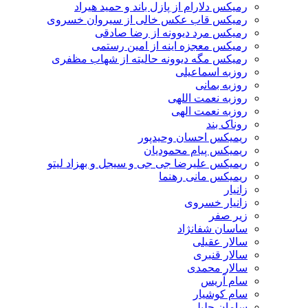
رمیکس دلارام از پازل باند و حمید هیراد
رمیکس قاب عکس خالی از سیروان خسروی
رمیکس مرد دیوونه از رضا صادقی
رمیکس معجزه اینه از امین رستمی
رمیکس مگه دیوونه حالیته از شهاب مظفری
روزبه اسماعیلی
روزبه بمانی
روزبه نعمت اللهی
روزبه نعمت الهی
روناک بند
ریمیکس احسان وحیدپور
ریمیکس پیام محمودیان
ریمیکس علیرضا جی جی و سیجل و بهزاد لیتو
ریمیکس مانی رهنما
زانیار
زانیار خسروی
زیر صفر
ساسان شفانژاد
سالار عقیلی
سالار قنبری
سالار محمدی
سام آریس
سام کوشیار
سامان جلیلی