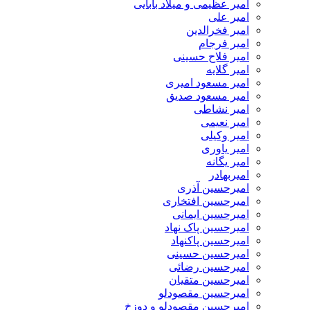
امیر عظیمی و میلاد بابایی
امیر علی
امیر فخرالدین
امیر فرجام
امیر فلاح حسینی
امیر گلایه
امیر مسعود امیری
امیر مسعود صدیق
امیر نشاطی
امیر نعیمی
امیر وکیلی
امیر یاوری
امیر یگانه
امیربهادر
امیرحسین آذری
امیرحسین افتخاری
امیرحسین ایمانی
امیرحسین پاک نهاد
امیرحسین پاکنهاد
امیرحسین حسینی
امیرحسین رضائی
امیرحسین متقیان
امیرحسین مقصودلو
امیرحسین مقصودلو و دوزخ