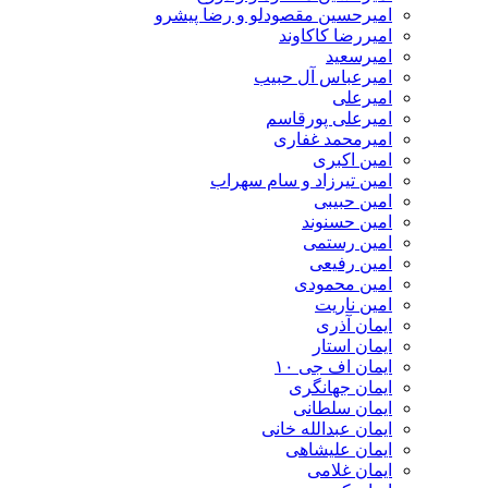
امیرحسین مقصودلو و رضا پیشرو
امیررضا کاکاوند
امیرسعید
امیرعباس آل حبیب
امیرعلی
امیرعلی پورقاسم
امیرمحمد غفاری
امین اکبری
امین تیرزاد و سام سهراب
امین حبیبی
امین حسنوند
امین رستمی
امین رفیعی
امین محمودی
امین ناریت
ایمان آذری
ایمان استار
ایمان اف جی ۱۰
ایمان جهانگری
ایمان سلطانی
ایمان عبدالله خانی
ایمان علیشاهی
ایمان غلامی