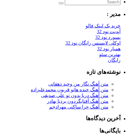
مدیر :
خرید بک لینک فالو
آپدیت نود 32
پسورد نود 32
اوکلی لایسنس رایگان نود 32
همیار نود 32
بهترین سئو
رایگان
نوشته‌های تازه
متن آهنگ نگار من وحید دهقانی
متن آهنگ خنده هاتو قربون محمدعلیزاده
متن آهنگ دریا بدون تو علی صدیقی
متن آهنگ آفتابگردون بردیا بهادر
متن آهنگ چرا ساکتی مهرادجم
آخرین دیدگاه‌ها
بایگانی‌ها