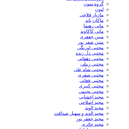
گروه سون
لیون
مازیار فلاحی
ماکان باند
مانی رهنما
مانی کاکاوند
مبین جعفری
متین صفر پور
مجتبی اورنگی
مجتبی دل زنده
مجتبی دهقانی
مجتبی زینلی
مجتبی شاه علی
مجتبی صفری
مجتبی فغانی
مجتبی کبیری
مجتبی نجیمی
مجید اخشابی
مجید اصلاحی
مجید الوند‎
مجید الوند و سهیل صداقت
مجید جعفر پور
مجید حائری