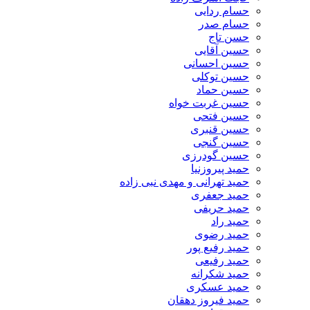
حسام ردایی
حسام صدر
حسن تاج
حسین آقایی
حسین احسانی
حسین توکلی
حسین حماد
حسین غربت خواه
حسین فتحی
حسین قنبری
حسین گنجی
حسین گودرزی
حمید پیروزنیا
حمید تهرانی و مهدی نبی زاده
حمید جعفری
حمید حریفی
حمید راد
حمید رضوی
حمید رفیع پور
حمید رفیعی
حمید شکرانه
حمید عسکری
حمید فیروز دهقان