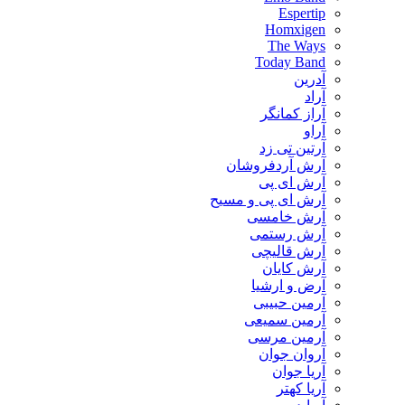
Espertip
Homxigen
The Ways
Today Band
آدرین
آراد
آراز کمانگر
آراو
آرتین تی زد
آرش آردفروشان
آرش ای پی
آرش ای پی و مسیح
آرش خامسی
آرش رستمی
آرش قالیچی
آرش کایان
​آرض و ارشیا
آرمین حبیبی
آرمین سمیعی
آرمین مرسی
آروان جوان
آریا جوان
آریا کهتر