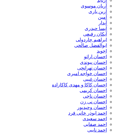
آریابد
آریان موسوی
آرین یاری
آمین
آیدار
آیسا حیدری
آیکان رفیعی
ابراهیم چاردولی
ابوالفضل صالحی
اجوید
احسان اراتو
احسان پیوندی
احسان تهرانچی
احسان خواجه امیری
احسان غیبی
احسان کاکا و مهدی کاکازاده
احسان کریمی
احسان ناجی
احسان نی زن
احسان وحیدپور
احمد ابوذر خانی فرد
احمد سعیدی
احمد صفایی
احمد نایبی