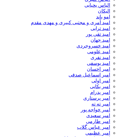
الیاس یحیایی
الیکان
امو باند
امید آمری و مجتبی کبیری و مهدى مقدم
امید ترابی
امید تقی پور
امید جهان
امید خسروجردی
امید علومی
امید نفری
امید یوسفی
امیر احسان
امیر اسماعیل صدفی
امیر اولی
امیر بکایی
امیر پدرام
امیر پرستاری
امیر ته ته
امیر خواجه پور
امیر سعیدی
امیر طارمی
امیر عباس گلاب
امیر عظیمی