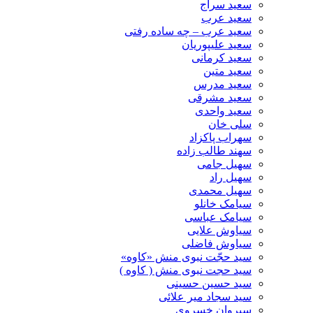
سعید سراج
سعید عرب
سعید عرب – چه ساده رفتی
سعید علیپوریان
سعید کرمانی
سعید متین
سعید مدرس
سعید مشرقی
سعید واحدی
سلی خان
سهراب پاکزاد
سهند طالب زاده
سهیل جامی
سهیل راد
سهیل محمدی
سیامک خانلو
سیامک عباسی
سیاوش علایی
سیاوش فاضلی
سید حجّت نبوی منش «کاوه»
سید حجت نبوی منش ( کاوه )
سید حسین حسینى
سید سجاد میر علائی
سیروان خسروی