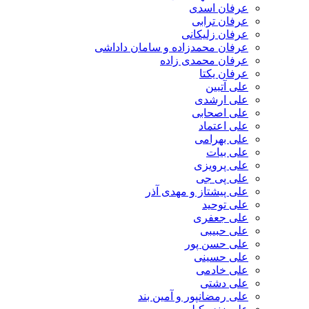
عرفان اسدی
عرفان ترابی
عرفان زلیکانی
عرفان محمدزاده و سامان داداشی
عرفان محمدی زاده
عرفان یکتا
علی آتبین
علی ارشدی
علی اصحابی
علی اعتماد
علی بهرامی
علی بیات
علی پرویزی
علی پی جی
علی پیشتاز و مهدی آذر
علی توحید
علی جعفری
علی حبیبی
علی حسن پور
علی حسینی
علی خادمی
علی دشتی
علی رمضانپور و آمین بند