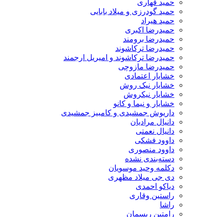
حمید قهاری
حمید گودرزی و میلاد بابایی
حمید هیراد
حمیدرضا اکبری
حمیدرضا برومند
حمیدرضا ترکاشوند
حمیدرضا ترکاشوند و امیریل ارجمند
حمیدرضا مازوچی
خشایار اعتمادی
خشایار نیک روش
خشایار نیکروش
خشایار و نیما و کانو
داریوش جمشیدی و کامبیز جمشیدی
دانیال مرادیان
دانیال نعمتی
داوود فشکی
داوود منصوری
دسته‌بندی نشده
دکلمه وحید موسویان
دی جی میلاد مظهری
دیاکو احمدی
راستین وقاری
راشا
رامتین ریسمان