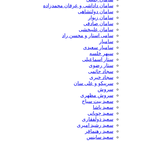
سامان داداشی و عرفان محمدزاده
سامان دولتشاهی
سامان زیوار
سامان صادقی
سامان علیبخشی
سامی استار و محسن راد
سامیار
سامیار سعیدی
سپهر خلسه
ستار اسماعیلی
ستار رضوی
سجاد حاتمی
سجاد خیری
سرپیکو و علی سان
سروش
سروش مظهری
سعید بیت سیاح
سعید پاشا
سعید چوپانی
سعید ذولفقاری
سعید رشید امیری
سعید رهنمافر
سعید ساینس