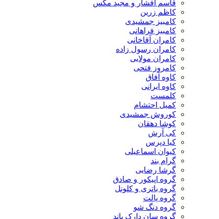
قاسم افشار و مجید مکس
کاظم زرین
کامبیز جمشیدی
کامبیز فراهانی
کامران آقاخانی
کامران رسول زاده
کامران مولایی
کامروز فتحی
کاوه آفاق
کاوه ایرانی
کلمست
کمیل احتشام
کوروش جمشیدی
کوشا دهقان
کی آرش
کیا دپرس
کیوان اسماعیلی
گرام بند
گرشا رضایی
گروه اپیکور و صادق
گروه باتری و کلونل
گروه پالت
گروه دنگ شو
گروه سان دارک باند