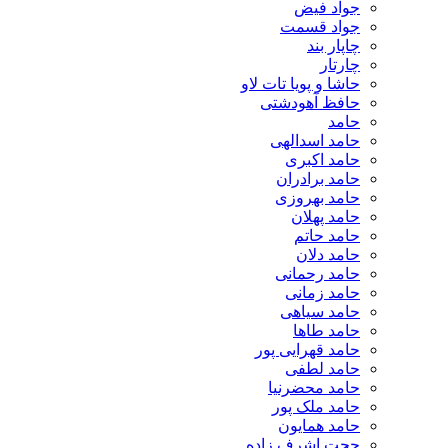
جواد فیض
جواد قسمت
چاپار بند
چارتار
حاشا و پویا تات لاو
حافظ آهودشتی
حامد
حامد اسدالهی
حامد اکبری
حامد برادران
حامد بهروزی
حامد پهلان
حامد حاتم
حامد دلان
حامد رحمانی
حامد زمانی
حامد سیاهی
حامد طاها
حامد قهرایی پور
حامد لطفی
حامد محضرنیا
حامد ملک پور
حامد همایون
حجت اشرف زاده