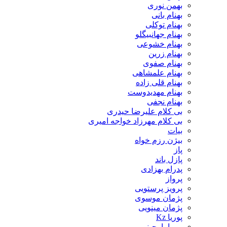
بهمن نوری
بهنام بانی
بهنام توکلی
بهنام جهانبیگلو
بهنام خشوعی
بهنام زرین
بهنام صفوی
بهنام علمشاهی
بهنام قلی زاده
بهنام مهدیدوست
بهنام نجفی
بی کلام علیرضا حیدری
بی کلام مهرزاد خواجه امیری
بیات
بیژن رزم خواه
پاز
پازل باند
پدرام بهزادی
پرواز
پرویز پرستویی
پژمان موسوی
پژمان مینویی
پوریا Kz
پوریا بارجینی