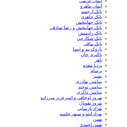
ایمان کریمی
ایمان ماهرو
بابک ارجمند
بابک جاهدی
بابک جهانبخش
بابک جهانبخش و رضا صادقی
بابک رادمنش
بابک شکارچی
بابک مافی
باروک بند و ایضا
باکتری خان
باهر
بردیا مقدم
برسام
بشیر
بنیامین بهادری
بنیامین توحید
بنیامین ذاکری
بهروز اوجاقی و امیرعزیز میرزاده
بهروز نقویان
بهزاد پارسایی
بهزاد لیتو و سپهر خلسه
بهمن
بهمن احمدی