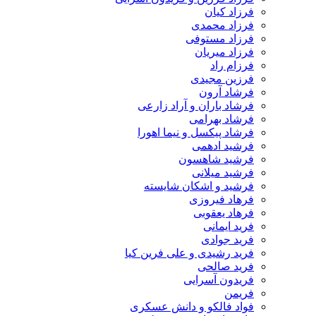
فرزاد کیان
فرزاد محمدی
فرزاد مستوفی
فرزاد میریان
فرزام راد
فرزین مجیدی
فرشاد آرون
فرشاد باران و آراد زارعی
فرشاد بهرامی
فرشاد پیکسل و نیما اهورا
فرشید ادهمی
فرشید شاهسون
فرشید میلانی
فرشید و اشکان شایسته
فرهاد فیروزی
فرهاد یعقوبی
فرید ایمانی
فرید جوادی
فرید رشیدی و علی فرین کیا
فرید صالحی
فریدون آسرایی
فریمن
فواد فالکو و دانش عسکری