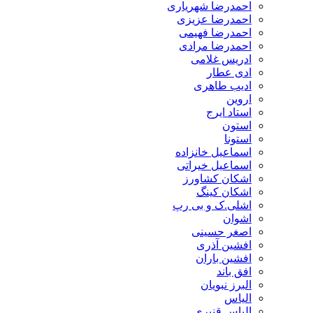
احمدرضا شهریاری
احمدرضا عزیزی
احمدرضا فهیمی
احمدرضا مرادی
ادریس غلامی
ادی عطار
ادیب طاهری
اروین
استاد ایرج
استون
استونا
اسماعیل خانزاده
اسماعیل خیراتی
اشکان کشاورز
اشکان کینگ
اشلی.ک و بی رپ
اشوان
اصغر حسینی
افشین آذری
افشین باران
افق باند
البرز نبویان
الیاس
الیاس قنبرى