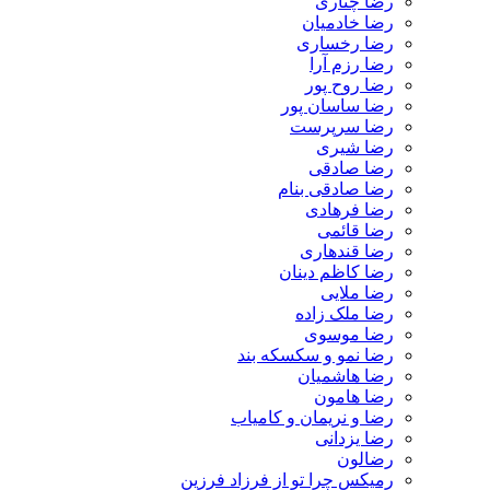
رضا چناری
رضا خادمیان
رضا رخساری
رضا رزم آرا
رضا روح پور
رضا ساسان پور
رضا سرپرست
رضا شیری
رضا صادقی
رضا صادقی بنام
رضا فرهادی
رضا قائمی
رضا قندهاری
رضا کاظم دینان
رضا ملایی
رضا ملک زاده
رضا موسوی
رضا نمو و سکسکه بند
رضا هاشمیان
رضا هامون
رضا و نریمان و کامیاب
رضا یزدانی
رضالون
رمیکس چرا تو از فرزاد فرزین