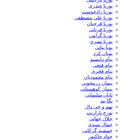
پوریا حیدری
پوریا زادخوست
پوریا علی مصطفی
پوریا فرجیان
پوریا قربانی
پوریا گرامی
پوریا نصری
پویا بیاتی
پویان کرد
پیام دلپسند
پیام فتحی
پیام فخری
پیام محمودیان
پیمان رزمجویی
پیمان کوهستانی
تابان سلیمانی
تگا بند
تهم و جی دال
تورج پارازیت
جلال جهانی
جمال سیدی
جمشید گرکانی
جواد خاکپور