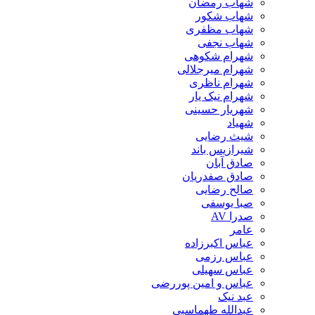
شهاب رمضان
شهاب شکور
شهاب مظفری
شهاب نجفی
شهرام شکوهی
شهرام میرجلالی
شهرام ناظری
شهرام نیک یار
شهریار حسینی
شهیاد
شیث رضایی
شیرازیس باند
صادق آبان
صادق صفدریان
صالح رضایی
صبا یوسفی
صدرا AV
عامر
عباس اکبرزاده
عباس رزمی
عباس سهیلی
عباس و امین پوررضی
عبد نیک
عبدالله طهماسبی‎