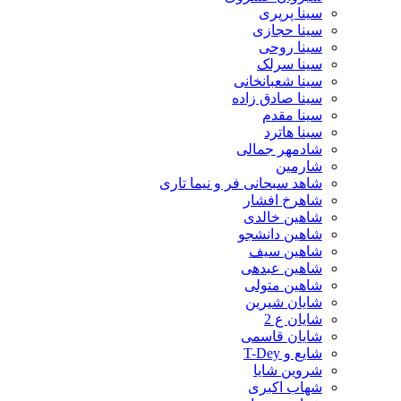
سینا پرپری
سینا حجازی
سینا روحی
سینا سرلک
سینا شعبانخانی
سینا صادق زاده
سینا مقدم
سینا هاترد
شادمهر جمالی
شارمین
شاهد سبحانی فر و نیما تاری
شاهرخ افشار
شاهین خالدی
شاهین دانشجو
شاهین سیف
شاهین عبدهی
شاهین متولی
شایان شیرین
شایان ع 2
شایان قاسمی
شایع و T-Dey
شروین شایا
شهاب اکبری