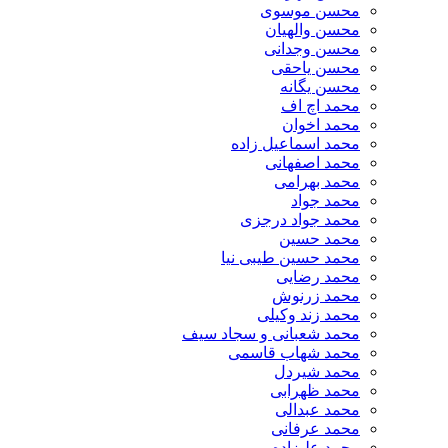
محسن موسوی
محسن والهیان
محسن وجدانی
محسن یاحقی
محسن یگانه
محمد اچ اف
محمد اخوان
محمد اسماعیل زاده
محمد اصفهانی
محمد بهرامی
محمد جواد
محمد جواد درجزی
محمد حسین
محمد حسین طیبی نیا
محمد رضایی
محمد زرنوش
محمد زند وکیلی
محمد شعبانی و سجاد سیف
محمد شهاب قاسمی
​محمد شیردل
محمد ظهرابی
محمد عبدالی
محمد عرفانی
محمد علیزاده