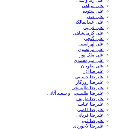
علی زند وکیلی
علی سپاهی
علی ستوده
علی صدر
علی عبدالمالکی
علی قریبی
علی کرمانشاهی
علی گنجی
علی لهراسبی
علی مرتضوی
علی ملک پور
علی میرمحمدی
علی نظریان
علیرضا آذر
علیرضا حسینی
علیرضا روزگار
علیرضا طلیسچی
علیرضا طلیسچی و سعید آتانی
علیرضا ظریف
علیرضا عباسی
علیرضا قاضی
علیرضا قربانی
علیرضا قنبر
علیرضا لاجوردی