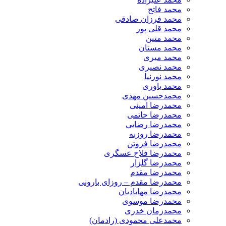
محمد فاتح
محمد فرزان صادقی
محمد قلی پور
محمد متین
محمد مستان
محمد میری
محمد نصیری
محمد نورنیا
محمد یاوری
محمدحسین مهدی
محمدرضا امینی
محمدرضا حاتمی
محمدرضا رضایی
محمدرضا روزبه
محمدرضا فروتن
محمدرضا فلاح عسگری
محمدرضا گلزار
محمدرضا مقدم
محمدرضا مقدم – روزای بارونی
محمدرضا مهابادیان
محمدرضا موسوی
محمدزمان خدری
محمدعلی محمودی (رادمان)