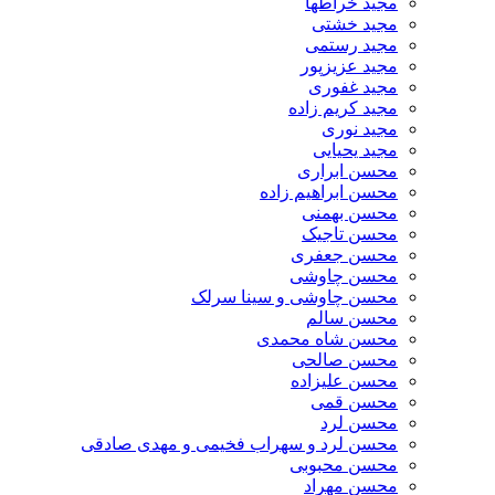
مجید خراطها
مجید خشتی
مجید رستمی
مجید عزیزپور
مجید غفوری
مجید کریم زاده
مجید نوری
مجید یحیایی
محسن ابراری
محسن ابراهیم زاده
محسن بهمنی
محسن تاجیک
محسن جعفری
محسن چاوشی
محسن چاوشی و سینا سرلک
محسن سالم
محسن شاه محمدی
محسن صالحی
محسن علیزاده
محسن قمی
محسن لرد
محسن لرد و سهراب فخیمی و مهدی صادقی
محسن محبوبی
محسن مهراد