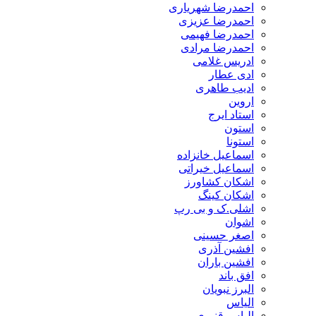
احمدرضا شهریاری
احمدرضا عزیزی
احمدرضا فهیمی
احمدرضا مرادی
ادریس غلامی
ادی عطار
ادیب طاهری
اروین
استاد ایرج
استون
استونا
اسماعیل خانزاده
اسماعیل خیراتی
اشکان کشاورز
اشکان کینگ
اشلی.ک و بی رپ
اشوان
اصغر حسینی
افشین آذری
افشین باران
افق باند
البرز نبویان
الیاس
الیاس قنبرى