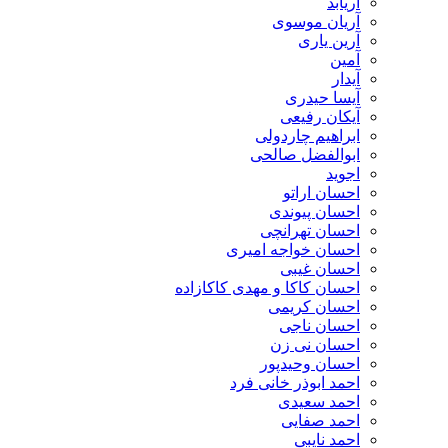
آریابد
آریان موسوی
آرین یاری
آمین
آیدار
آیسا حیدری
آیکان رفیعی
ابراهیم چاردولی
ابوالفضل صالحی
اجوید
احسان اراتو
احسان پیوندی
احسان تهرانچی
احسان خواجه امیری
احسان غیبی
احسان کاکا و مهدی کاکازاده
احسان کریمی
احسان ناجی
احسان نی زن
احسان وحیدپور
احمد ابوذر خانی فرد
احمد سعیدی
احمد صفایی
احمد نایبی