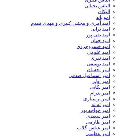
الیاس یحیایی
الیکان
امو باند
امید آمری و مجتبی کبیری و مهدى مقدم
امید ترابی
امید تقی پور
امید جهان
امید خسروجردی
امید علومی
امید نفری
امید یوسفی
امیر احسان
امیر اسماعیل صدفی
امیر اولی
امیر بکایی
امیر پدرام
امیر پرستاری
امیر ته ته
امیر خواجه پور
امیر سعیدی
امیر طارمی
امیر عباس گلاب
امیر عظیمی