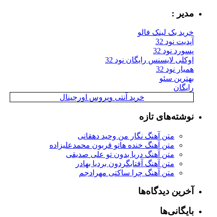
مدیر :
خرید بک لینک فالو
آپدیت نود 32
پسورد نود 32
اوکلی لایسنس رایگان نود 32
همیار نود 32
بهترین سئو
رایگان
خرید آنتی ویروس اورجینال
نوشته‌های تازه
متن آهنگ نگار من وحید دهقانی
متن آهنگ خنده هاتو قربون محمدعلیزاده
متن آهنگ دریا بدون تو علی صدیقی
متن آهنگ آفتابگردون بردیا بهادر
متن آهنگ چرا ساکتی مهرادجم
آخرین دیدگاه‌ها
بایگانی‌ها