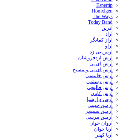
Espertip
Homxigen
The Ways
Today Band
آدرین
آراد
آراز کمانگر
آراو
آرتین تی زد
آرش آردفروشان
آرش ای پی
آرش ای پی و مسیح
آرش خامسی
آرش رستمی
آرش قالیچی
آرش کایان
​آرض و ارشیا
آرمین حبیبی
آرمین سمیعی
آرمین مرسی
آروان جوان
آریا جوان
آریا کهتر