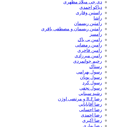
دی جی میلاد مظهری
دیاکو احمدی
راستین وقاری
راشا
رامتین ریسمان
رامتین ریسمان و مصطفی باقری
رامسز
رامین بی باک
رامین رمضانی
رامین فاخری
رامین میرزادی
رحیم جوانمردی
رستاک
رسول بهرامی
رسول پویان
رسول کرد
رسول نجفی
رشید سینایی
رضا R.F و مرتضی اوژن
رضا آقابابایی
رضا احسانی
رضا احمدی
رضا اکبری
رضا بهاری