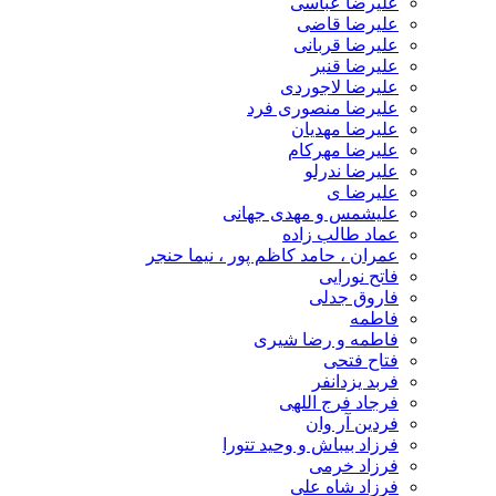
علیرضا عباسی
علیرضا قاضی
علیرضا قربانی
علیرضا قنبر
علیرضا لاجوردی
علیرضا منصوری فرد
علیرضا مهدیان
علیرضا مهرکام
علیرضا ندرلو
علیرضا ی
علیشمس و مهدی جهانی
عماد طالب زاده
عمران ، حامد کاظم پور ، نیما حنجر
فاتح نورایی
فاروق جدلی
فاطمه
فاطمه و رضا شیری
فتاح فتحی
فربد یزدانفر
فرجاد فرج اللهی
فردین آر وان
فرزاد بیباش و وحید تتورا
فرزاد خرمی
فرزاد شاه علی