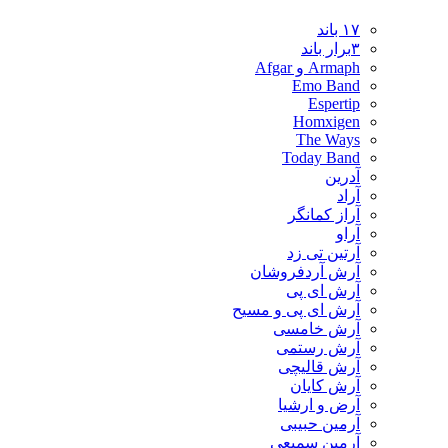
۱۷ باند
۳برار باند
Armaph و Afgar
Emo Band
Espertip
Homxigen
The Ways
Today Band
آدرین
آراد
آراز کمانگر
آراو
آرتین تی زد
آرش آردفروشان
آرش ای پی
آرش ای پی و مسیح
آرش خامسی
آرش رستمی
آرش قالیچی
آرش کایان
​آرض و ارشیا
آرمین حبیبی
آرمین سمیعی