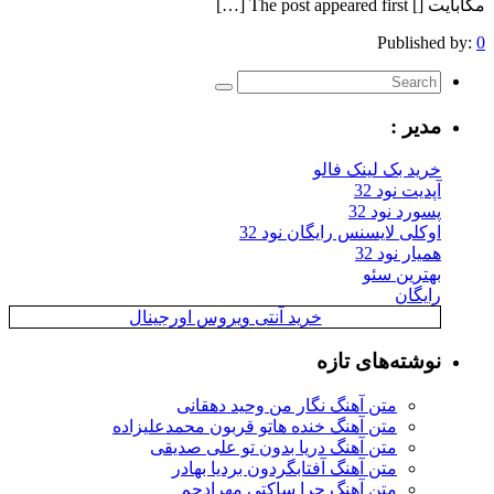
مگابایت [] The post appeared first […]
Published by:
0
مدیر :
خرید بک لینک فالو
آپدیت نود 32
پسورد نود 32
اوکلی لایسنس رایگان نود 32
همیار نود 32
بهترین سئو
رایگان
خرید آنتی ویروس اورجینال
نوشته‌های تازه
متن آهنگ نگار من وحید دهقانی
متن آهنگ خنده هاتو قربون محمدعلیزاده
متن آهنگ دریا بدون تو علی صدیقی
متن آهنگ آفتابگردون بردیا بهادر
متن آهنگ چرا ساکتی مهرادجم