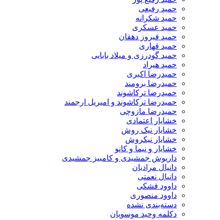
حمید رفیعی
حمید شکرانه
حمید عسکری
حمید فیروز دهقان
حمید قهاری
حمید گودرزی و میلاد بابایی
حمید هیراد
حمیدرضا اکبری
حمیدرضا برومند
حمیدرضا ترکاشوند
حمیدرضا ترکاشوند و امیریل ارجمند
حمیدرضا مازوچی
خشایار اعتمادی
خشایار نیک روش
خشایار نیکروش
خشایار و نیما و کانو
داریوش جمشیدی و کامبیز جمشیدی
دانیال مرادیان
دانیال نعمتی
داوود فشکی
داوود منصوری
دسته‌بندی نشده
دکلمه وحید موسویان