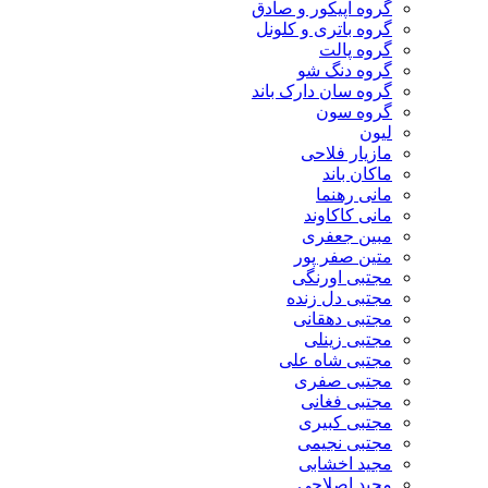
گروه اپیکور و صادق
گروه باتری و کلونل
گروه پالت
گروه دنگ شو
گروه سان دارک باند
گروه سون
لیون
مازیار فلاحی
ماکان باند
مانی رهنما
مانی کاکاوند
مبین جعفری
متین صفر پور
مجتبی اورنگی
مجتبی دل زنده
مجتبی دهقانی
مجتبی زینلی
مجتبی شاه علی
مجتبی صفری
مجتبی فغانی
مجتبی کبیری
مجتبی نجیمی
مجید اخشابی
مجید اصلاحی