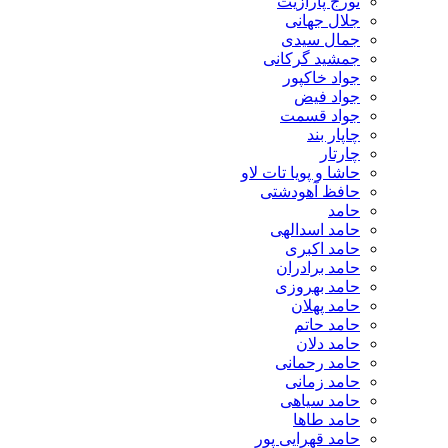
تورج پارازیت
جلال جهانی
جمال سیدی
جمشید گرکانی
جواد خاکپور
جواد فیض
جواد قسمت
چاپار بند
چارتار
حاشا و پویا تات لاو
حافظ آهودشتی
حامد
حامد اسدالهی
حامد اکبری
حامد برادران
حامد بهروزی
حامد پهلان
حامد حاتم
حامد دلان
حامد رحمانی
حامد زمانی
حامد سیاهی
حامد طاها
حامد قهرایی پور