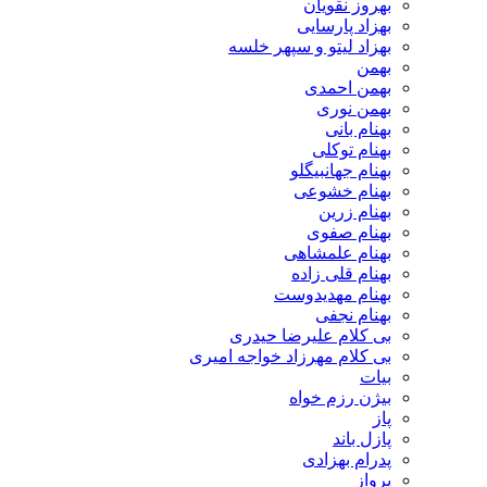
بهروز نقویان
بهزاد پارسایی
بهزاد لیتو و سپهر خلسه
بهمن
بهمن احمدی
بهمن نوری
بهنام بانی
بهنام توکلی
بهنام جهانبیگلو
بهنام خشوعی
بهنام زرین
بهنام صفوی
بهنام علمشاهی
بهنام قلی زاده
بهنام مهدیدوست
بهنام نجفی
بی کلام علیرضا حیدری
بی کلام مهرزاد خواجه امیری
بیات
بیژن رزم خواه
پاز
پازل باند
پدرام بهزادی
پرواز