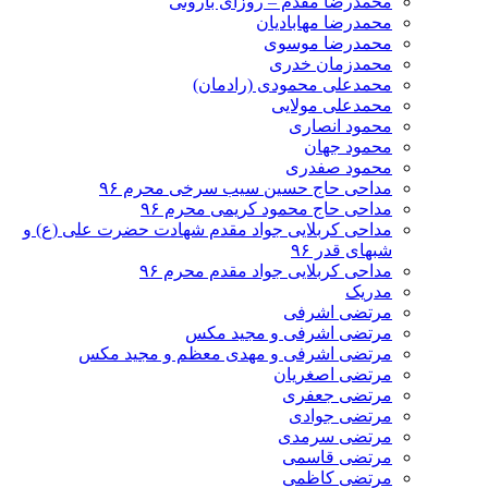
محمدرضا مقدم – روزای بارونی
محمدرضا مهابادیان
محمدرضا موسوی
محمدزمان خدری
محمدعلی محمودی (رادمان)
محمدعلی مولایی
محمود انصاری
محمود جهان
محمود صفدری
مداحی حاج حسین سیب سرخی محرم ۹۶
مداحی حاج محمود کریمی محرم ۹۶
مداحی کربلایی جواد مقدم شهادت حضرت علی (ع) و
شبهای قدر ۹۶
مداحی کربلایی جواد مقدم محرم ۹۶
مدریک
مرتضی اشرفی
مرتضی اشرفی و مجید مکس
مرتضی اشرفی و مهدی معظم و مجید مکس
مرتضی اصغریان
مرتضی جعفری
مرتضی جوادی
مرتضی سرمدی
مرتضی قاسمی
مرتضی کاظمی