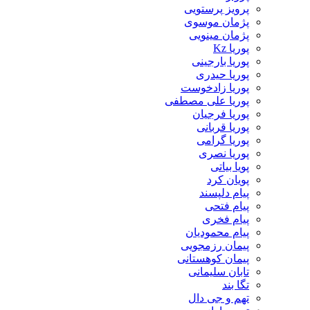
پرویز پرستویی
پژمان موسوی
پژمان مینویی
پوریا Kz
پوریا بارجینی
پوریا حیدری
پوریا زادخوست
پوریا علی مصطفی
پوریا فرجیان
پوریا قربانی
پوریا گرامی
پوریا نصری
پویا بیاتی
پویان کرد
پیام دلپسند
پیام فتحی
پیام فخری
پیام محمودیان
پیمان رزمجویی
پیمان کوهستانی
تابان سلیمانی
تگا بند
تهم و جی دال