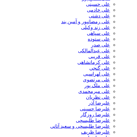
علی حسینی
علی خادمی
علی دشتی
علی رمضانپور و آمین بند
علی زند وکیلی
علی سپاهی
علی ستوده
علی صدر
علی عبدالمالکی
علی قریبی
علی کرمانشاهی
علی گنجی
علی لهراسبی
علی مرتضوی
علی ملک پور
علی میرمحمدی
علی نظریان
علیرضا آذر
علیرضا حسینی
علیرضا روزگار
علیرضا طلیسچی
علیرضا طلیسچی و سعید آتانی
علیرضا ظریف