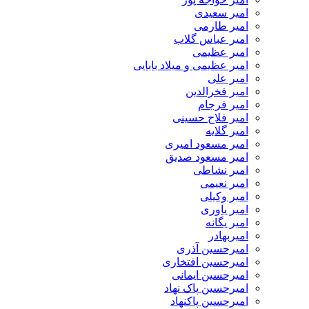
امیر سعیدی
امیر طارمی
امیر عباس گلاب
امیر عظیمی
امیر عظیمی و میلاد بابایی
امیر علی
امیر فخرالدین
امیر فرجام
امیر فلاح حسینی
امیر گلایه
امیر مسعود امیری
امیر مسعود صدیق
امیر نشاطی
امیر نعیمی
امیر وکیلی
امیر یاوری
امیر یگانه
امیربهادر
امیرحسین آذری
امیرحسین افتخاری
امیرحسین ایمانی
امیرحسین پاک نهاد
امیرحسین پاکنهاد