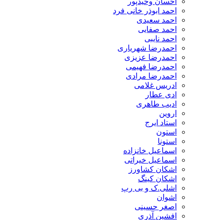
احسان وحیدپور
احمد ابوذر خانی فرد
احمد سعیدی
احمد صفایی
احمد نایبی
احمدرضا شهریاری
احمدرضا عزیزی
احمدرضا فهیمی
احمدرضا مرادی
ادریس غلامی
ادی عطار
ادیب طاهری
اروین
استاد ایرج
استون
استونا
اسماعیل خانزاده
اسماعیل خیراتی
اشکان کشاورز
اشکان کینگ
اشلی.ک و بی رپ
اشوان
اصغر حسینی
افشین آذری