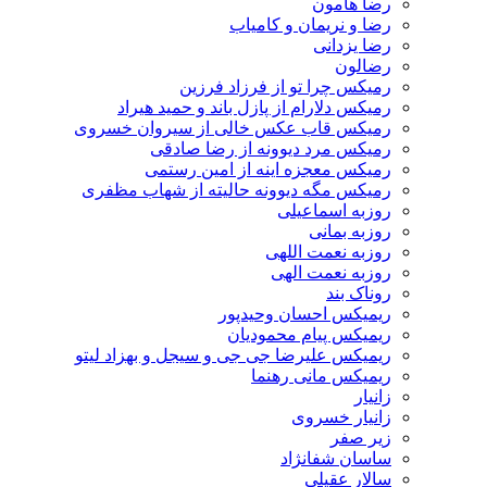
رضا هامون
رضا و نریمان و کامیاب
رضا یزدانی
رضالون
رمیکس چرا تو از فرزاد فرزین
رمیکس دلارام از پازل باند و حمید هیراد
رمیکس قاب عکس خالی از سیروان خسروی
رمیکس مرد دیوونه از رضا صادقی
رمیکس معجزه اینه از امین رستمی
رمیکس مگه دیوونه حالیته از شهاب مظفری
روزبه اسماعیلی
روزبه بمانی
روزبه نعمت اللهی
روزبه نعمت الهی
روناک بند
ریمیکس احسان وحیدپور
ریمیکس پیام محمودیان
ریمیکس علیرضا جی جی و سیجل و بهزاد لیتو
ریمیکس مانی رهنما
زانیار
زانیار خسروی
زیر صفر
ساسان شفانژاد
سالار عقیلی