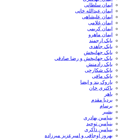
ایمان سلطانی
ایمان عبدالله خانی
ایمان علیشاهی
ایمان غلامی
ایمان کریمی
ایمان ماهرو
بابک ارجمند
بابک جاهدی
بابک جهانبخش
بابک جهانبخش و رضا صادقی
بابک رادمنش
بابک شکارچی
بابک مافی
باروک بند و ایضا
باکتری خان
باهر
بردیا مقدم
برسام
بشیر
بنیامین بهادری
بنیامین توحید
بنیامین ذاکری
بهروز اوجاقی و امیرعزیز میرزاده