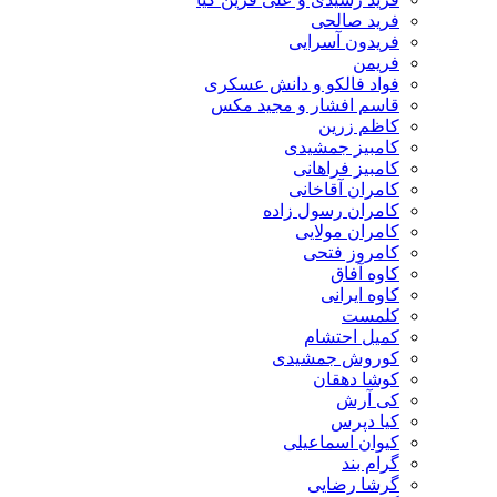
فرید صالحی
فریدون آسرایی
فریمن
فواد فالکو و دانش عسکری
قاسم افشار و مجید مکس
کاظم زرین
کامبیز جمشیدی
کامبیز فراهانی
کامران آقاخانی
کامران رسول زاده
کامران مولایی
کامروز فتحی
کاوه آفاق
کاوه ایرانی
کلمست
کمیل احتشام
کوروش جمشیدی
کوشا دهقان
کی آرش
کیا دپرس
کیوان اسماعیلی
گرام بند
گرشا رضایی