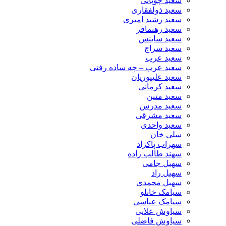
سعید چوپانی
سعید ذولفقاری
سعید رشید امیری
سعید رهنمافر
سعید ساینس
سعید سراج
سعید عرب
سعید عرب – چه ساده رفتی
سعید علیپوریان
سعید کرمانی
سعید متین
سعید مدرس
سعید مشرقی
سعید واحدی
سلی خان
سهراب پاکزاد
سهند طالب زاده
سهیل جامی
سهیل راد
سهیل محمدی
سیامک خانلو
سیامک عباسی
سیاوش علایی
سیاوش فاضلی