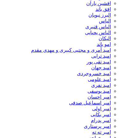
افشین باران
افق باند
البرز نبویان
الیاس
الیاس قنبرى
الیاس یحیایی
الیکان
امو باند
امید آمری و مجتبی کبیری و مهدى مقدم
امید ترابی
امید تقی پور
امید جهان
امید خسروجردی
امید علومی
امید نفری
امید یوسفی
امیر احسان
امیر اسماعیل صدفی
امیر اولی
امیر بکایی
امیر پدرام
امیر پرستاری
امیر ته ته
امیر خواجه پور