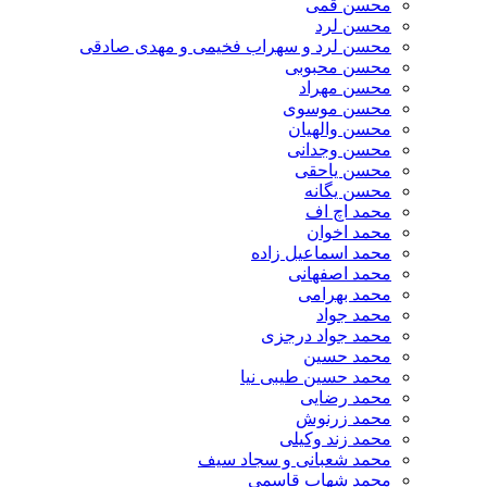
محسن قمی
محسن لرد
محسن لرد و سهراب فخیمی و مهدی صادقی
محسن محبوبی
محسن مهراد
محسن موسوی
محسن والهیان
محسن وجدانی
محسن یاحقی
محسن یگانه
محمد اچ اف
محمد اخوان
محمد اسماعیل زاده
محمد اصفهانی
محمد بهرامی
محمد جواد
محمد جواد درجزی
محمد حسین
محمد حسین طیبی نیا
محمد رضایی
محمد زرنوش
محمد زند وکیلی
محمد شعبانی و سجاد سیف
محمد شهاب قاسمی