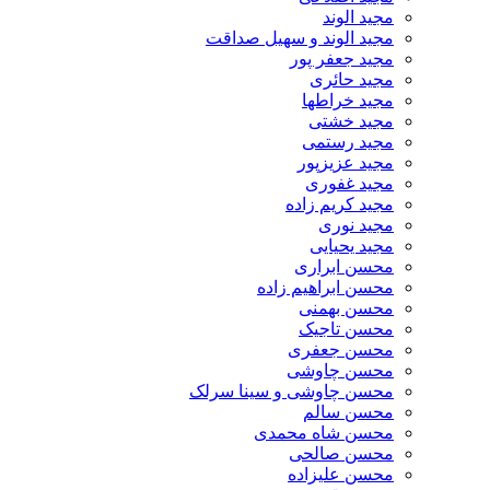
مجید الوند‎
مجید الوند و سهیل صداقت
مجید جعفر پور
مجید حائری
مجید خراطها
مجید خشتی
مجید رستمی
مجید عزیزپور
مجید غفوری
مجید کریم زاده
مجید نوری
مجید یحیایی
محسن ابراری
محسن ابراهیم زاده
محسن بهمنی
محسن تاجیک
محسن جعفری
محسن چاوشی
محسن چاوشی و سینا سرلک
محسن سالم
محسن شاه محمدی
محسن صالحی
محسن علیزاده