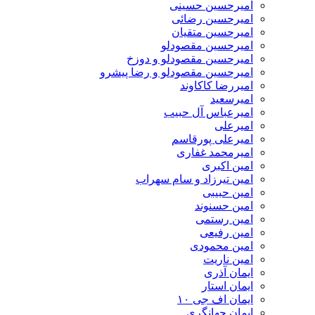
امیرحسین حسینی
امیرحسین رضائی
امیرحسین متقیان
امیرحسین مقصودلو
امیرحسین مقصودلو و دوزخ
امیرحسین مقصودلو و رضا پیشرو
امیررضا کاکاوند
امیرسعید
امیرعباس آل حبیب
امیرعلی
امیرعلی پورقاسم
امیرمحمد غفاری
امین اکبری
امین تیرزاد و سام سهراب
امین حبیبی
امین حسنوند
امین رستمی
امین رفیعی
امین محمودی
امین ناریت
ایمان آذری
ایمان استار
ایمان اف جی ۱۰
ایمان جهانگری