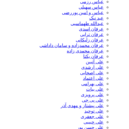
عباس رزمی
عباس سهیلی
عباس و امین پوررضی
عبد نیک
عبدالله طهماسبی‎
عرفان اسدی
عرفان ترابی
عرفان زلیکانی
عرفان محمدزاده و سامان داداشی
عرفان محمدی زاده
عرفان یکتا
علی آتبین
علی ارشدی
علی اصحابی
علی اعتماد
علی بهرامی
علی بیات
علی پرویزی
علی پی جی
علی پیشتاز و مهدی آذر
علی توحید
علی جعفری
علی حبیبی
علی حسن پور