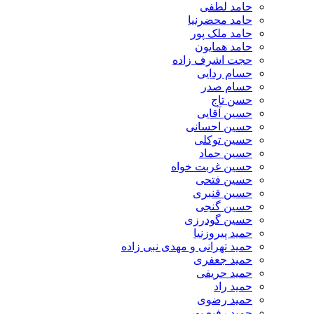
حامد لطفی
حامد محضرنیا
حامد ملک پور
حامد همایون
حجت اشرف زاده
حسام ردایی
حسام صدر
حسن تاج
حسین آقایی
حسین احسانی
حسین توکلی
حسین حماد
حسین غربت خواه
حسین فتحی
حسین قنبری
حسین گنجی
حسین گودرزی
حمید پیروزنیا
حمید تهرانی و مهدی نبی زاده
حمید جعفری
حمید حریفی
حمید راد
حمید رضوی
حمید رفیع پور