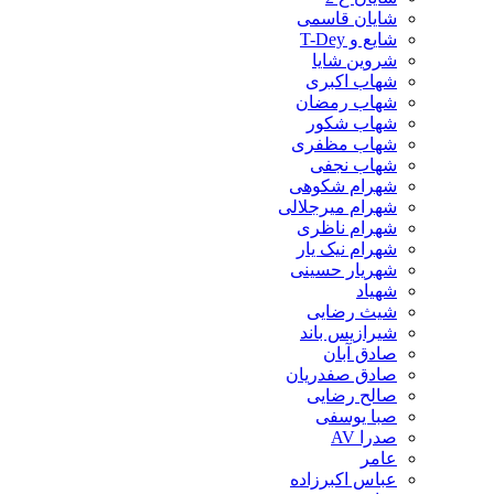
شایان قاسمی
شایع و T-Dey
شروین شایا
شهاب اکبری
شهاب رمضان
شهاب شکور
شهاب مظفری
شهاب نجفی
شهرام شکوهی
شهرام میرجلالی
شهرام ناظری
شهرام نیک یار
شهریار حسینی
شهیاد
شیث رضایی
شیرازیس باند
صادق آبان
صادق صفدریان
صالح رضایی
صبا یوسفی
صدرا AV
عامر
عباس اکبرزاده