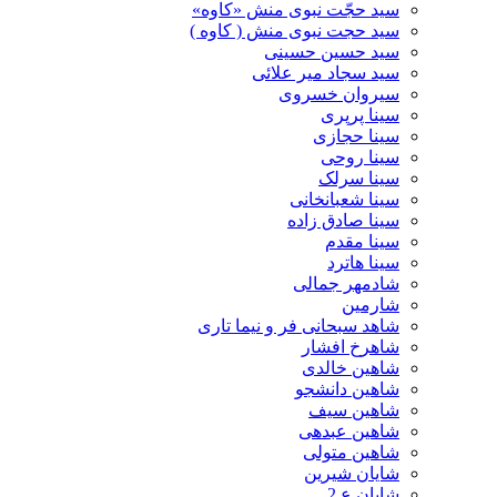
سید حجّت نبوی منش «کاوه»
سید حجت نبوی منش ( کاوه )
سید حسین حسینى
سید سجاد میر علائی
سیروان خسروی
سینا پرپری
سینا حجازی
سینا روحی
سینا سرلک
سینا شعبانخانی
سینا صادق زاده
سینا مقدم
سینا هاترد
شادمهر جمالی
شارمین
شاهد سبحانی فر و نیما تاری
شاهرخ افشار
شاهین خالدی
شاهین دانشجو
شاهین سیف
شاهین عبدهی
شاهین متولی
شایان شیرین
شایان ع 2