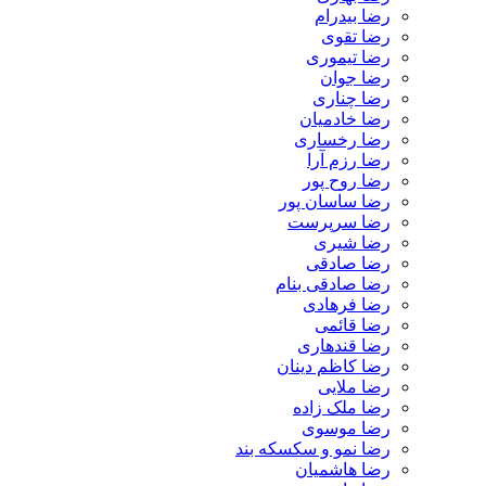
رضا بیدرام
رضا تقوی
رضا تیموری
رضا جوان
رضا چناری
رضا خادمیان
رضا رخساری
رضا رزم آرا
رضا روح پور
رضا ساسان پور
رضا سرپرست
رضا شیری
رضا صادقی
رضا صادقی بنام
رضا فرهادی
رضا قائمی
رضا قندهاری
رضا کاظم دینان
رضا ملایی
رضا ملک زاده
رضا موسوی
رضا نمو و سکسکه بند
رضا هاشمیان