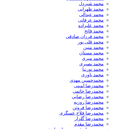
​محمد شیردل
محمد ظهرابی
محمد عبدالی
محمد عرفانی
محمد علیزاده
محمد فاتح
محمد فرزان صادقی
محمد قلی پور
محمد متین
محمد مستان
محمد میری
محمد نصیری
محمد نورنیا
محمد یاوری
محمدحسین مهدی
محمدرضا امینی
محمدرضا حاتمی
محمدرضا رضایی
محمدرضا روزبه
محمدرضا فروتن
محمدرضا فلاح عسگری
محمدرضا گلزار
محمدرضا مقدم