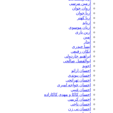
آرمین مرسی
آروان جوان
آریا جوان
آریا کهتر
آریابد
آریان موسوی
آرین یاری
آمین
آیدار
آیسا حیدری
آیکان رفیعی
ابراهیم چاردولی
ابوالفضل صالحی
اجوید
احسان اراتو
احسان پیوندی
احسان تهرانچی
احسان خواجه امیری
احسان غیبی
احسان کاکا و مهدی کاکازاده
احسان کریمی
احسان ناجی
احسان نی زن