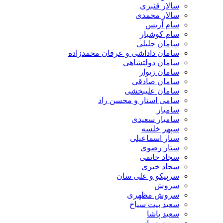
سالار قنبری
سالار محمدی
سام آریس
سام کوشیار
سامان جلیلی
سامان داداشی و عرفان محمدزاده
سامان دولتشاهی
سامان زیوار
سامان صادقی
سامان علیبخشی
سامی استار و محسن راد
سامیار
سامیار سعیدی
سپهر خلسه
ستار اسماعیلی
ستار رضوی
سجاد حاتمی
سجاد خیری
سرپیکو و علی سان
سروش
سروش مظهری
سعید بیت سیاح
سعید پاشا