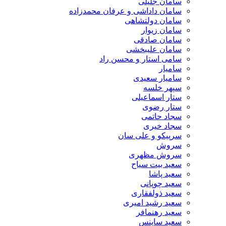
سامان جلیلی
سامان داداشی و عرفان محمدزاده
سامان دولتشاهی
سامان زیوار
سامان صادقی
سامان علیبخشی
سامی استار و محسن راد
سامیار
سامیار سعیدی
سپهر خلسه
ستار اسماعیلی
ستار رضوی
سجاد حاتمی
سجاد خیری
سرپیکو و علی سان
سروش
سروش مظهری
سعید بیت سیاح
سعید پاشا
سعید چوپانی
سعید ذولفقاری
سعید رشید امیری
سعید رهنمافر
سعید ساینس