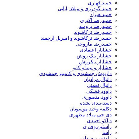
حمید قهاری
حمید گودرزی و میلاد بابایی
حمید هیراد
حمیدرضا اکبری
حمیدرضا برومند
حمیدرضا ترکاشوند
حمیدرضا ترکاشوند و امیریل ارجمند
حمیدرضا مازوچی
خشایار اعتمادی
خشایار نیک روش
خشایار نیکروش
خشایار و نیما و کانو
داریوش جمشیدی و کامبیز جمشیدی
دانیال مرادیان
دانیال نعمتی
داوود فشکی
داوود منصوری
دسته‌بندی نشده
دکلمه وحید موسویان
دی جی میلاد مظهری
دیاکو احمدی
راستین وقاری
راشا
رامتین ریسمان