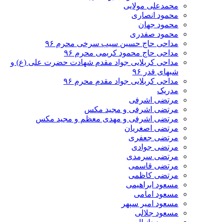
محمدعلی مولایی
محمود انصاری
محمود جهان
محمود صفدری
مداحی حاج حسین سیب سرخی محرم ۹۶
مداحی حاج محمود کریمی محرم ۹۶
مداحی کربلایی جواد مقدم شهادت حضرت علی (ع) و
شبهای قدر ۹۶
مداحی کربلایی جواد مقدم محرم ۹۶
مدریک
مرتضی اشرفی
مرتضی اشرفی و مجید مکس
مرتضی اشرفی و مهدی معظم و مجید مکس
مرتضی اصغریان
مرتضی جعفری
مرتضی جوادی
مرتضی سرمدی
مرتضی قاسمی
مرتضی کاظمی
مسعود ابراهیمی
مسعود امامی
مسعود امیر سپهر
مسعود جلالی