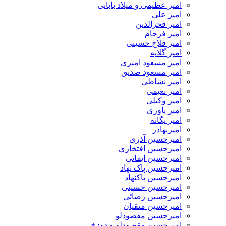
امیر عظیمی و میلاد بابایی
امیر علی
امیر فخرالدین
امیر فرجام
امیر فلاح حسینی
امیر گلایه
امیر مسعود امیری
امیر مسعود صدیق
امیر نشاطی
امیر نعیمی
امیر وکیلی
امیر یاوری
امیر یگانه
امیربهادر
امیرحسین آذری
امیرحسین افتخاری
امیرحسین ایمانی
امیرحسین پاک نهاد
امیرحسین پاکنهاد
امیرحسین حسینی
امیرحسین رضائی
امیرحسین متقیان
امیرحسین مقصودلو
امیرحسین مقصودلو و دوزخ