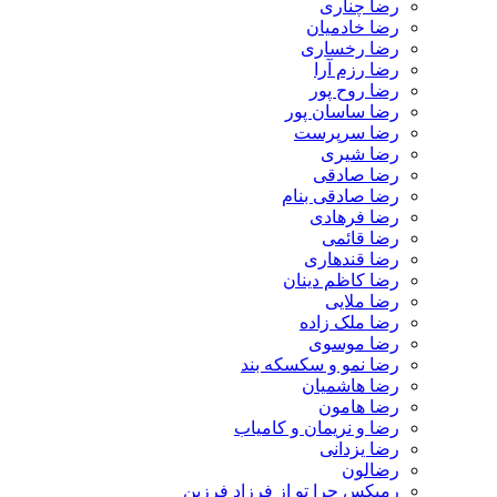
رضا چناری
رضا خادمیان
رضا رخساری
رضا رزم آرا
رضا روح پور
رضا ساسان پور
رضا سرپرست
رضا شیری
رضا صادقی
رضا صادقی بنام
رضا فرهادی
رضا قائمی
رضا قندهاری
رضا کاظم دینان
رضا ملایی
رضا ملک زاده
رضا موسوی
رضا نمو و سکسکه بند
رضا هاشمیان
رضا هامون
رضا و نریمان و کامیاب
رضا یزدانی
رضالون
رمیکس چرا تو از فرزاد فرزین