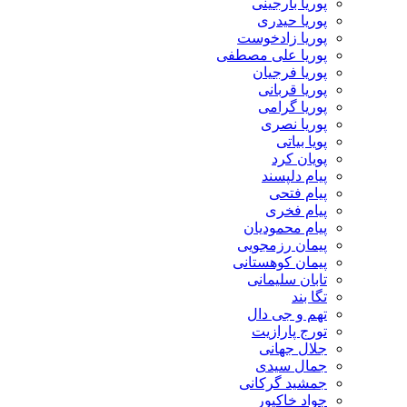
پوریا بارجینی
پوریا حیدری
پوریا زادخوست
پوریا علی مصطفی
پوریا فرجیان
پوریا قربانی
پوریا گرامی
پوریا نصری
پویا بیاتی
پویان کرد
پیام دلپسند
پیام فتحی
پیام فخری
پیام محمودیان
پیمان رزمجویی
پیمان کوهستانی
تابان سلیمانی
تگا بند
تهم و جی دال
تورج پارازیت
جلال جهانی
جمال سیدی
جمشید گرکانی
جواد خاکپور