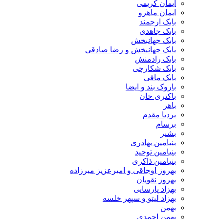
ایمان کریمی
ایمان ماهرو
بابک ارجمند
بابک جاهدی
بابک جهانبخش
بابک جهانبخش و رضا صادقی
بابک رادمنش
بابک شکارچی
بابک مافی
باروک بند و ایضا
باکتری خان
باهر
بردیا مقدم
برسام
بشیر
بنیامین بهادری
بنیامین توحید
بنیامین ذاکری
بهروز اوجاقی و امیرعزیز میرزاده
بهروز نقویان
بهزاد پارسایی
بهزاد لیتو و سپهر خلسه
بهمن
بهمن احمدی