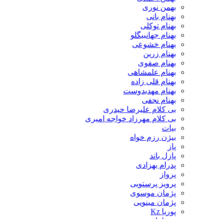
بهمن نوری
بهنام بانی
بهنام توکلی
بهنام جهانبیگلو
بهنام خشوعی
بهنام زرین
بهنام صفوی
بهنام علمشاهی
بهنام قلی زاده
بهنام مهدیدوست
بهنام نجفی
بی کلام علیرضا حیدری
بی کلام مهرزاد خواجه امیری
بیات
بیژن رزم خواه
پاز
پازل باند
پدرام بهزادی
پرواز
پرویز پرستویی
پژمان موسوی
پژمان مینویی
پوریا Kz