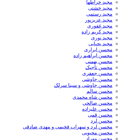
مجید خراطها
مجید خشتی
مجید رستمی
مجید عزیزپور
مجید غفوری
مجید کریم زاده
مجید نوری
مجید یحیایی
محسن ابراری
محسن ابراهیم زاده
محسن بهمنی
محسن تاجیک
محسن جعفری
محسن چاوشی
محسن چاوشی و سینا سرلک
محسن سالم
محسن شاه محمدی
محسن صالحی
محسن علیزاده
محسن قمی
محسن لرد
محسن لرد و سهراب فخیمی و مهدی صادقی
محسن محبوبی
محسن مهراد