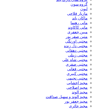
گروه سون
لیون
مازیار فلاحی
ماکان باند
مانی رهنما
مانی کاکاوند
مبین جعفری
متین صفر پور
مجتبی اورنگی
مجتبی دل زنده
مجتبی دهقانی
مجتبی زینلی
مجتبی شاه علی
مجتبی صفری
مجتبی فغانی
مجتبی کبیری
مجتبی نجیمی
مجید اخشابی
مجید اصلاحی
مجید الوند‎
مجید الوند و سهیل صداقت
مجید جعفر پور
مجید حائری