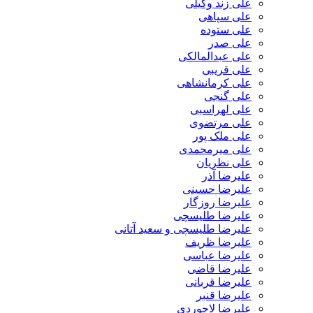
علی زند وکیلی
علی سپاهی
علی ستوده
علی صدر
علی عبدالمالکی
علی قریبی
علی کرمانشاهی
علی گنجی
علی لهراسبی
علی مرتضوی
علی ملک پور
علی میرمحمدی
علی نظریان
علیرضا آذر
علیرضا حسینی
علیرضا روزگار
علیرضا طلیسچی
علیرضا طلیسچی و سعید آتانی
علیرضا ظریف
علیرضا عباسی
علیرضا قاضی
علیرضا قربانی
علیرضا قنبر
علیرضا لاجوردی