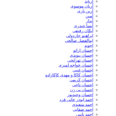
آریابد
آریان موسوی
آرین یاری
آمین
آیدار
آیسا حیدری
آیکان رفیعی
ابراهیم چاردولی
ابوالفضل صالحی
اجوید
احسان اراتو
احسان پیوندی
احسان تهرانچی
احسان خواجه امیری
احسان غیبی
احسان کاکا و مهدی کاکازاده
احسان کریمی
احسان ناجی
احسان نی زن
احسان وحیدپور
احمد ابوذر خانی فرد
احمد سعیدی
احمد صفایی
احمد نایبی