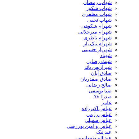
شهاب رمضان
شهاب شکور
شهاب مظفری
شهاب نجفی
شهرام شکوهی
شهرام میرجلالی
شهرام ناظری
شهرام نیک یار
شهریار حسینی
شهیاد
شیث رضایی
شیرازیس باند
صادق آبان
صادق صفدریان
صالح رضایی
صبا یوسفی
صدرا AV
عامر
عباس اکبرزاده
عباس رزمی
عباس سهیلی
عباس و امین پوررضی
عبد نیک
عبدالله طهماسبی‎