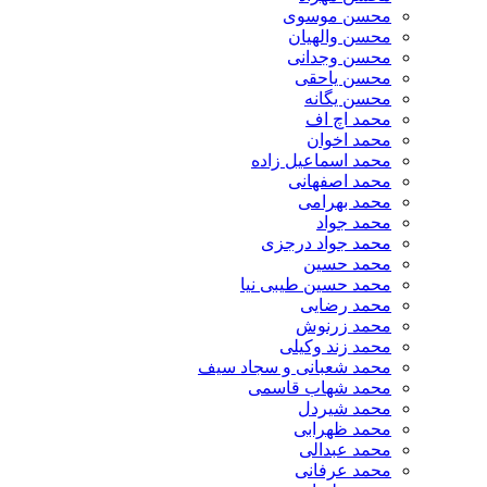
محسن موسوی
محسن والهیان
محسن وجدانی
محسن یاحقی
محسن یگانه
محمد اچ اف
محمد اخوان
محمد اسماعیل زاده
محمد اصفهانی
محمد بهرامی
محمد جواد
محمد جواد درجزی
محمد حسین
محمد حسین طیبی نیا
محمد رضایی
محمد زرنوش
محمد زند وکیلی
محمد شعبانی و سجاد سیف
محمد شهاب قاسمی
​محمد شیردل
محمد ظهرابی
محمد عبدالی
محمد عرفانی