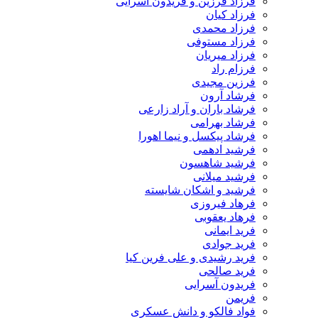
فرزاد فرزین و فریدون آسرایی
فرزاد کیان
فرزاد محمدی
فرزاد مستوفی
فرزاد میریان
فرزام راد
فرزین مجیدی
فرشاد آرون
فرشاد باران و آراد زارعی
فرشاد بهرامی
فرشاد پیکسل و نیما اهورا
فرشید ادهمی
فرشید شاهسون
فرشید میلانی
فرشید و اشکان شایسته
فرهاد فیروزی
فرهاد یعقوبی
فرید ایمانی
فرید جوادی
فرید رشیدی و علی فرین کیا
فرید صالحی
فریدون آسرایی
فریمن
فواد فالکو و دانش عسکری