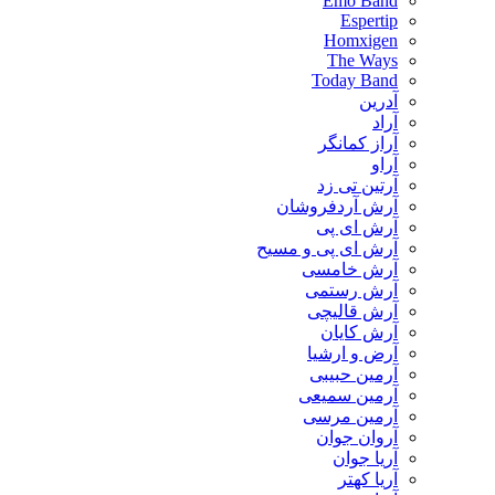
Emo Band
Espertip
Homxigen
The Ways
Today Band
آدرین
آراد
آراز کمانگر
آراو
آرتین تی زد
آرش آردفروشان
آرش ای پی
آرش ای پی و مسیح
آرش خامسی
آرش رستمی
آرش قالیچی
آرش کایان
​آرض و ارشیا
آرمین حبیبی
آرمین سمیعی
آرمین مرسی
آروان جوان
آریا جوان
آریا کهتر