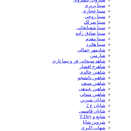
سینا پرپری
سینا حجازی
سینا روحی
سینا سرلک
سینا شعبانخانی
سینا صادق زاده
سینا مقدم
سینا هاترد
شادمهر جمالی
شارمین
شاهد سبحانی فر و نیما تاری
شاهرخ افشار
شاهین خالدی
شاهین دانشجو
شاهین سیف
شاهین عبدهی
شاهین متولی
شایان شیرین
شایان ع 2
شایان قاسمی
شایع و T-Dey
شروین شایا
شهاب اکبری