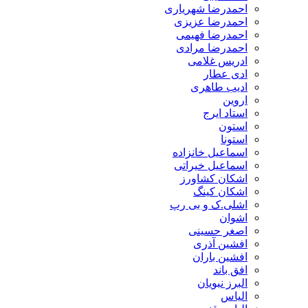
احمدرضا شهریاری
احمدرضا عزیزی
احمدرضا فهیمی
احمدرضا مرادی
ادریس غلامی
ادی عطار
ادیب طاهری
اروین
استاد ایرج
استون
استونا
اسماعیل خانزاده
اسماعیل خیراتی
اشکان کشاورز
اشکان کینگ
اشلی.ک و بی رپ
اشوان
اصغر حسینی
افشین آذری
افشین باران
افق باند
البرز نبویان
الیاس