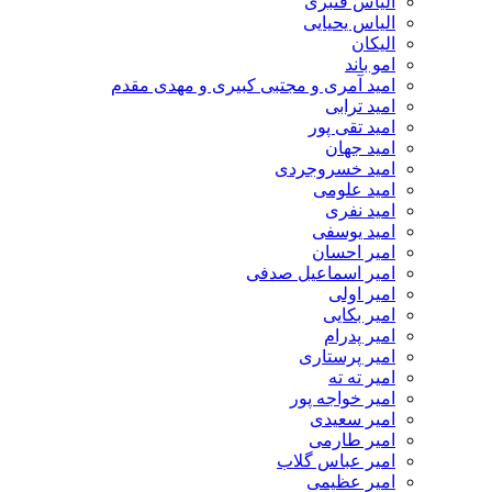
الیاس قنبرى
الیاس یحیایی
الیکان
امو باند
امید آمری و مجتبی کبیری و مهدى مقدم
امید ترابی
امید تقی پور
امید جهان
امید خسروجردی
امید علومی
امید نفری
امید یوسفی
امیر احسان
امیر اسماعیل صدفی
امیر اولی
امیر بکایی
امیر پدرام
امیر پرستاری
امیر ته ته
امیر خواجه پور
امیر سعیدی
امیر طارمی
امیر عباس گلاب
امیر عظیمی