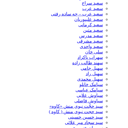
سعید سراج
سعید عرب
سعید عرب – چه ساده رفتی
سعید علیپوریان
سعید کرمانی
سعید متین
سعید مدرس
سعید مشرقی
سعید واحدی
سلی خان
سهراب پاکزاد
سهند طالب زاده
سهیل جامی
سهیل راد
سهیل محمدی
سیامک خانلو
سیامک عباسی
سیاوش علایی
سیاوش فاضلی
سید حجّت نبوی منش «کاوه»
سید حجت نبوی منش ( کاوه )
سید حسین حسینى
سید سجاد میر علائی
سیروان خسروی