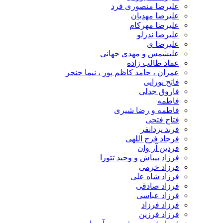
علیرضا منصوری فرد
علیرضا مهدیان
علیرضا مهرکام
علیرضا ندرلو
علیرضا ی
علیشمس و مهدی جهانی
عماد طالب زاده
عمران ، حامد کاظم پور ، نیما حنجر
فاتح نورایی
فاروق جدلی
فاطمه
فاطمه و رضا شیری
فتاح فتحی
فربد یزدانفر
فرجاد فرج اللهی
فردین آر وان
فرزاد بیباش و وحید تتورا
فرزاد خرمی
فرزاد شاه علی
فرزاد صادقی
فرزاد عباسی
فرزاد فرزاد
فرزاد فرزین