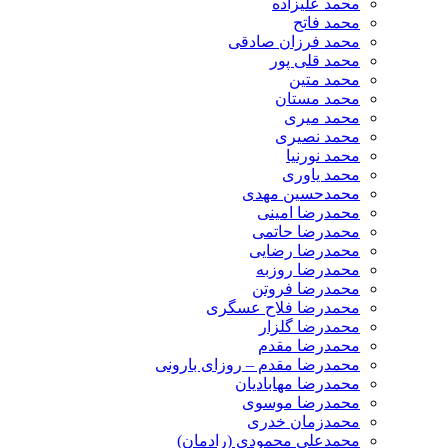
محمد علیزاده
محمد فاتح
محمد فرزان صادقی
محمد قلی پور
محمد متین
محمد مستان
محمد میری
محمد نصیری
محمد نورنیا
محمد یاوری
محمدحسین مهدی
محمدرضا امینی
محمدرضا حاتمی
محمدرضا رضایی
محمدرضا روزبه
محمدرضا فروتن
محمدرضا فلاح عسگری
محمدرضا گلزار
محمدرضا مقدم
محمدرضا مقدم – روزای بارونی
محمدرضا مهابادیان
محمدرضا موسوی
محمدزمان خدری
محمدعلی محمودی (رادمان)