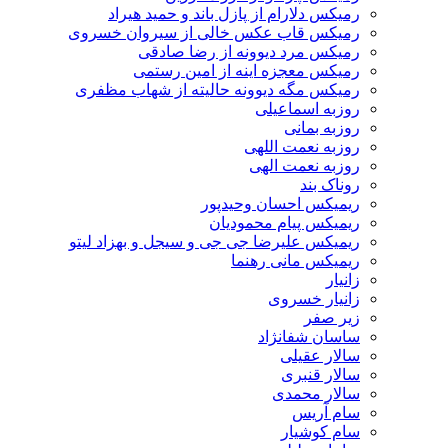
رمیکس دلارام از پازل باند و حمید هیراد
رمیکس قاب عکس خالی از سیروان خسروی
رمیکس مرد دیوونه از رضا صادقی
رمیکس معجزه اینه از امین رستمی
رمیکس مگه دیوونه حالیته از شهاب مظفری
روزبه اسماعیلی
روزبه بمانی
روزبه نعمت اللهی
روزبه نعمت الهی
روناک بند
ریمیکس احسان وحیدپور
ریمیکس پیام محمودیان
ریمیکس علیرضا جی جی و سیجل و بهزاد لیتو
ریمیکس مانی رهنما
زانیار
زانیار خسروی
زیر صفر
ساسان شفانژاد
سالار عقیلی
سالار قنبری
سالار محمدی
سام آریس
سام کوشیار