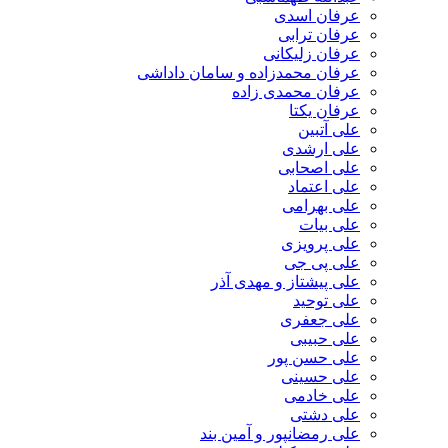
عرفان اسدی
عرفان ترابی
عرفان زلیکانی
عرفان محمدزاده و سامان داداشی
عرفان محمدی زاده
عرفان یکتا
علی آتبین
علی ارشدی
علی اصحابی
علی اعتماد
علی بهرامی
علی بیات
علی پرویزی
علی پی جی
علی پیشتاز و مهدی آذر
علی توحید
علی جعفری
علی حبیبی
علی حسن پور
علی حسینی
علی خادمی
علی دشتی
علی رمضانپور و آمین بند