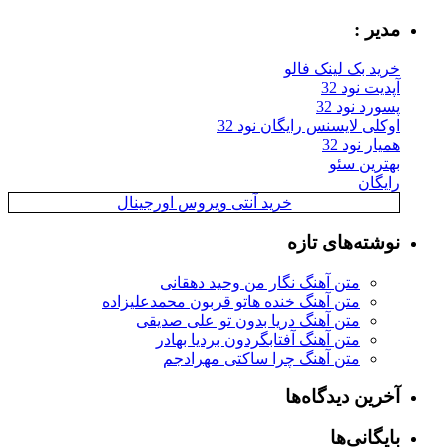
مدیر :
خرید بک لینک فالو
آپدیت نود 32
پسورد نود 32
اوکلی لایسنس رایگان نود 32
همیار نود 32
بهترین سئو
رایگان
خرید آنتی ویروس اورجینال
نوشته‌های تازه
متن آهنگ نگار من وحید دهقانی
متن آهنگ خنده هاتو قربون محمدعلیزاده
متن آهنگ دریا بدون تو علی صدیقی
متن آهنگ آفتابگردون بردیا بهادر
متن آهنگ چرا ساکتی مهرادجم
آخرین دیدگاه‌ها
بایگانی‌ها