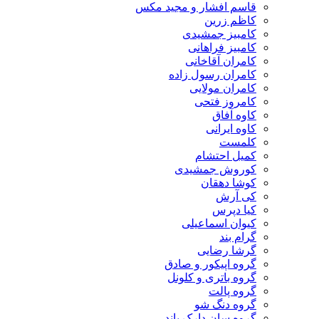
قاسم افشار و مجید مکس
کاظم زرین
کامبیز جمشیدی
کامبیز فراهانی
کامران آقاخانی
کامران رسول زاده
کامران مولایی
کامروز فتحی
کاوه آفاق
کاوه ایرانی
کلمست
کمیل احتشام
کوروش جمشیدی
کوشا دهقان
کی آرش
کیا دپرس
کیوان اسماعیلی
گرام بند
گرشا رضایی
گروه اپیکور و صادق
گروه باتری و کلونل
گروه پالت
گروه دنگ شو
گروه سان دارک باند