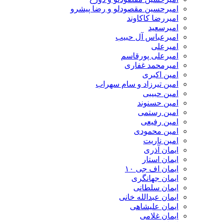
امیرحسین مقصودلو و رضا پیشرو
امیررضا کاکاوند
امیرسعید
امیرعباس آل حبیب
امیرعلی
امیرعلی پورقاسم
امیرمحمد غفاری
امین اکبری
امین تیرزاد و سام سهراب
امین حبیبی
امین حسنوند
امین رستمی
امین رفیعی
امین محمودی
امین ناریت
ایمان آذری
ایمان استار
ایمان اف جی ۱۰
ایمان جهانگری
ایمان سلطانی
ایمان عبدالله خانی
ایمان علیشاهی
ایمان غلامی