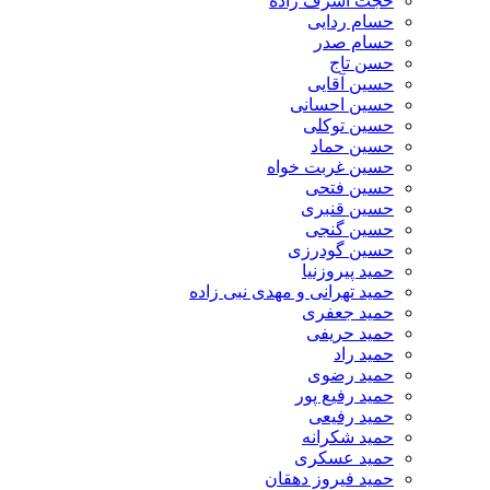
حجت اشرف زاده
حسام ردایی
حسام صدر
حسن تاج
حسین آقایی
حسین احسانی
حسین توکلی
حسین حماد
حسین غربت خواه
حسین فتحی
حسین قنبری
حسین گنجی
حسین گودرزی
حمید پیروزنیا
حمید تهرانی و مهدی نبی زاده
حمید جعفری
حمید حریفی
حمید راد
حمید رضوی
حمید رفیع پور
حمید رفیعی
حمید شکرانه
حمید عسکری
حمید فیروز دهقان