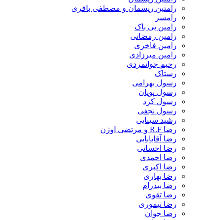
رامتین ریسمان و مصطفی باقری
رامسز
رامین بی باک
رامین رمضانی
رامین فاخری
رامین میرزادی
رحیم جوانمردی
رستاک
رسول بهرامی
رسول پویان
رسول کرد
رسول نجفی
رشید سینایی
رضا R.F و مرتضی اوژن
رضا آقابابایی
رضا احسانی
رضا احمدی
رضا اکبری
رضا بهاری
رضا بیدرام
رضا تقوی
رضا تیموری
رضا جوان