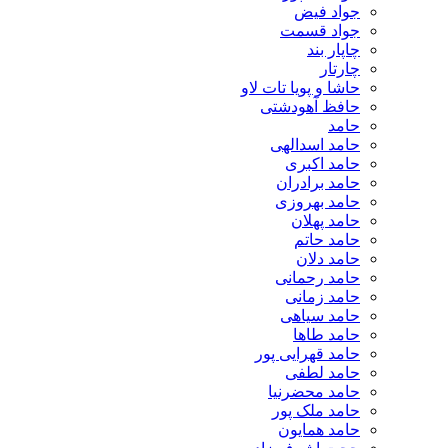
جواد فیض
جواد قسمت
چاپار بند
چارتار
حاشا و پویا تات لاو
حافظ آهودشتی
حامد
حامد اسدالهی
حامد اکبری
حامد برادران
حامد بهروزی
حامد پهلان
حامد حاتم
حامد دلان
حامد رحمانی
حامد زمانی
حامد سیاهی
حامد طاها
حامد قهرایی پور
حامد لطفی
حامد محضرنیا
حامد ملک پور
حامد همایون