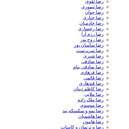
رضا تقوی
رضا تیموری
رضا جوان
رضا چناری
رضا خادمیان
رضا رخساری
رضا رزم آرا
رضا روح پور
رضا ساسان پور
رضا سرپرست
رضا شیری
رضا صادقی
رضا صادقی بنام
رضا فرهادی
رضا قائمی
رضا قندهاری
رضا کاظم دینان
رضا ملایی
رضا ملک زاده
رضا موسوی
رضا نمو و سکسکه بند
رضا هاشمیان
رضا هامون
رضا و نریمان و کامیاب