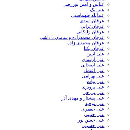
عباس و امین پوررضی
عبد نیک
عبدالله طهماسبی‎
عرفان اسدی
عرفان ترابی
عرفان زلیکانی
عرفان محمدزاده و سامان داداشی
عرفان محمدی زاده
عرفان یکتا
علی آتبین
علی ارشدی
علی اصحابی
علی اعتماد
علی بهرامی
علی بیات
علی پرویزی
علی پی جی
علی پیشتاز و مهدی آذر
علی توحید
علی جعفری
علی حبیبی
علی حسن پور
علی حسینی