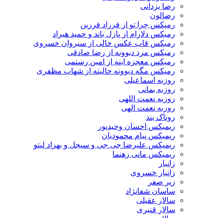
رضا یزدانی
رضالون
رمیکس چرا تو از فرزاد فرزین
رمیکس دلارام از پازل باند و حمید هیراد
رمیکس قاب عکس خالی از سیروان خسروی
رمیکس مرد دیوونه از رضا صادقی
رمیکس معجزه اینه از امین رستمی
رمیکس مگه دیوونه حالیته از شهاب مظفری
روزبه اسماعیلی
روزبه بمانی
روزبه نعمت اللهی
روزبه نعمت الهی
روناک بند
ریمیکس احسان وحیدپور
ریمیکس پیام محمودیان
ریمیکس علیرضا جی جی و سیجل و بهزاد لیتو
ریمیکس مانی رهنما
زانیار
زانیار خسروی
زیر صفر
ساسان شفانژاد
سالار عقیلی
سالار قنبری