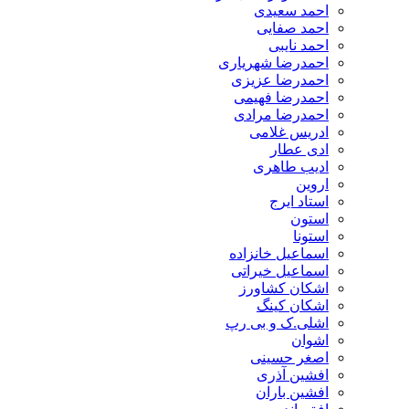
احمد سعیدی
احمد صفایی
احمد نایبی
احمدرضا شهریاری
احمدرضا عزیزی
احمدرضا فهیمی
احمدرضا مرادی
ادریس غلامی
ادی عطار
ادیب طاهری
اروین
استاد ایرج
استون
استونا
اسماعیل خانزاده
اسماعیل خیراتی
اشکان کشاورز
اشکان کینگ
اشلی.ک و بی رپ
اشوان
اصغر حسینی
افشین آذری
افشین باران