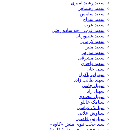
سعید رشید امیری
سعید رهنمافر
سعید ساینس
سعید سراج
سعید عرب
سعید عرب – چه ساده رفتی
سعید علیپوریان
سعید کرمانی
سعید متین
سعید مدرس
سعید مشرقی
سعید واحدی
سلی خان
سهراب پاکزاد
سهند طالب زاده
سهیل جامی
سهیل راد
سهیل محمدی
سیامک خانلو
سیامک عباسی
سیاوش علایی
سیاوش فاضلی
سید حجّت نبوی منش «کاوه»
سید حجت نبوی منش ( کاوه )