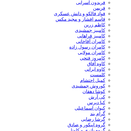
فریدون آسرایی
فریمن
فواد فالکو و دانش عسکری
قاسم افشار و مجید مکس
کاظم زرین
کامبیز جمشیدی
کامبیز فراهانی
کامران آقاخانی
کامران رسول زاده
کامران مولایی
کامروز فتحی
کاوه آفاق
کاوه ایرانی
کلمست
کمیل احتشام
کوروش جمشیدی
کوشا دهقان
کی آرش
کیا دپرس
کیوان اسماعیلی
گرام بند
گرشا رضایی
گروه اپیکور و صادق
گروه باتری و کلونل