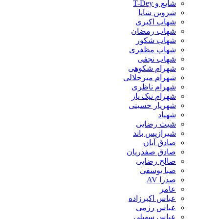
شایع و T-Dey
شروین شایا
شهاب اکبری
شهاب رمضان
شهاب شکور
شهاب مظفری
شهاب نجفی
شهرام شکوهی
شهرام میرجلالی
شهرام ناظری
شهرام نیک یار
شهریار حسینی
شهیاد
شیث رضایی
شیرازیس باند
صادق آبان
صادق صفدریان
صالح رضایی
صبا یوسفی
صدرا AV
عامر
عباس اکبرزاده
عباس رزمی
عباس سهیلی