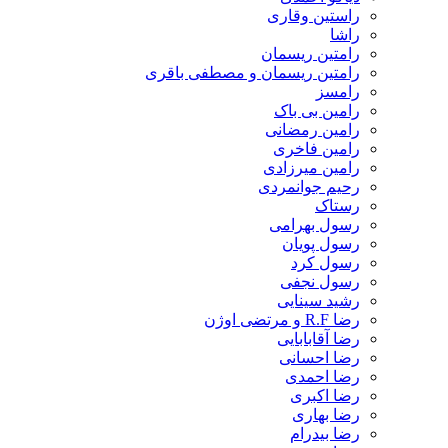
راستین وقاری
راشا
رامتین ریسمان
رامتین ریسمان و مصطفی باقری
رامسز
رامین بی باک
رامین رمضانی
رامین فاخری
رامین میرزادی
رحیم جوانمردی
رستاک
رسول بهرامی
رسول پویان
رسول کرد
رسول نجفی
رشید سینایی
رضا R.F و مرتضی اوژن
رضا آقابابایی
رضا احسانی
رضا احمدی
رضا اکبری
رضا بهاری
رضا بیدرام