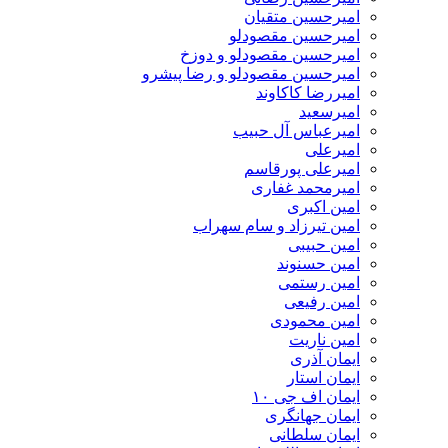
امیرحسین متقیان
امیرحسین مقصودلو
امیرحسین مقصودلو و دوزخ
امیرحسین مقصودلو و رضا پیشرو
امیررضا کاکاوند
امیرسعید
امیرعباس آل حبیب
امیرعلی
امیرعلی پورقاسم
امیرمحمد غفاری
امین اکبری
امین تیرزاد و سام سهراب
امین حبیبی
امین حسنوند
امین رستمی
امین رفیعی
امین محمودی
امین ناریت
ایمان آذری
ایمان استار
ایمان اف جی ۱۰
ایمان جهانگری
ایمان سلطانی