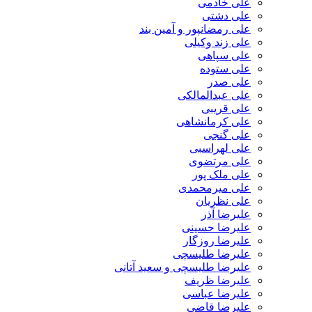
علی خادمی
علی دشتی
علی رمضانپور و آمین بند
علی زند وکیلی
علی سپاهی
علی ستوده
علی صدر
علی عبدالمالکی
علی قریبی
علی کرمانشاهی
علی گنجی
علی لهراسبی
علی مرتضوی
علی ملک پور
علی میرمحمدی
علی نظریان
علیرضا آذر
علیرضا حسینی
علیرضا روزگار
علیرضا طلیسچی
علیرضا طلیسچی و سعید آتانی
علیرضا ظریف
علیرضا عباسی
علیرضا قاضی