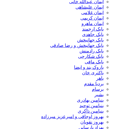
ایمان عبدالله خانی
ایمان علیشاهی
ایمان غلامی
ایمان کریمی
ایمان ماهرو
بابک ارجمند
بابک جاهدی
بابک جهانبخش
بابک جهانبخش و رضا صادقی
بابک رادمنش
بابک شکارچی
بابک مافی
باروک بند و ایضا
باکتری خان
باهر
بردیا مقدم
برسام
بشیر
بنیامین بهادری
بنیامین توحید
بنیامین ذاکری
بهروز اوجاقی و امیرعزیز میرزاده
بهروز نقویان
بهزاد پارسایی