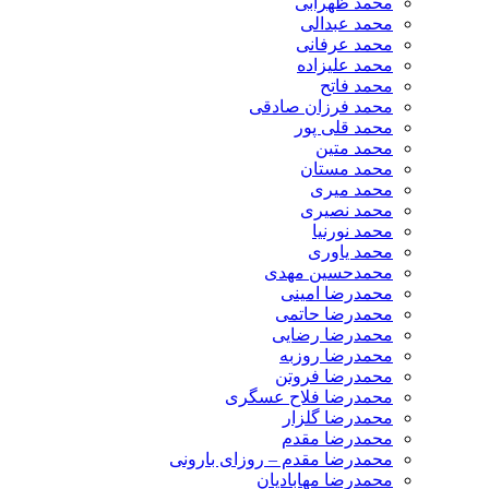
محمد ظهرابی
محمد عبدالی
محمد عرفانی
محمد علیزاده
محمد فاتح
محمد فرزان صادقی
محمد قلی پور
محمد متین
محمد مستان
محمد میری
محمد نصیری
محمد نورنیا
محمد یاوری
محمدحسین مهدی
محمدرضا امینی
محمدرضا حاتمی
محمدرضا رضایی
محمدرضا روزبه
محمدرضا فروتن
محمدرضا فلاح عسگری
محمدرضا گلزار
محمدرضا مقدم
محمدرضا مقدم – روزای بارونی
محمدرضا مهابادیان