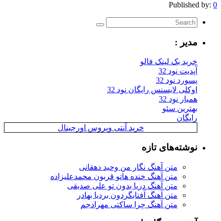
Published by:
0
مدیر :
خرید بک لینک فالو
آپدیت نود 32
پسورد نود 32
اوکلی لایسنس رایگان نود 32
همیار نود 32
بهترین سئو
رایگان
خرید آنتی ویروس اورجینال
نوشته‌های تازه
متن آهنگ نگار من وحید دهقانی
متن آهنگ خنده هاتو قربون محمدعلیزاده
متن آهنگ دریا بدون تو علی صدیقی
متن آهنگ آفتابگردون بردیا بهادر
متن آهنگ چرا ساکتی مهرادجم