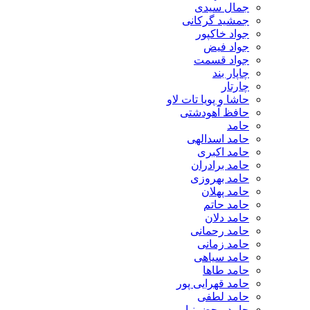
جمال سیدی
جمشید گرکانی
جواد خاکپور
جواد فیض
جواد قسمت
چاپار بند
چارتار
حاشا و پویا تات لاو
حافظ آهودشتی
حامد
حامد اسدالهی
حامد اکبری
حامد برادران
حامد بهروزی
حامد پهلان
حامد حاتم
حامد دلان
حامد رحمانی
حامد زمانی
حامد سیاهی
حامد طاها
حامد قهرایی پور
حامد لطفی
حامد محضرنیا