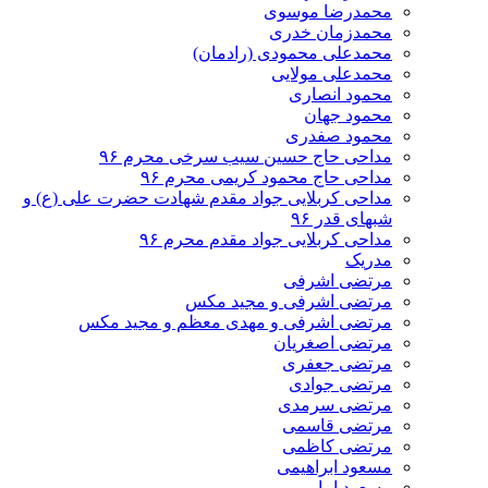
محمدرضا موسوی
محمدزمان خدری
محمدعلی محمودی (رادمان)
محمدعلی مولایی
محمود انصاری
محمود جهان
محمود صفدری
مداحی حاج حسین سیب سرخی محرم ۹۶
مداحی حاج محمود کریمی محرم ۹۶
مداحی کربلایی جواد مقدم شهادت حضرت علی (ع) و
شبهای قدر ۹۶
مداحی کربلایی جواد مقدم محرم ۹۶
مدریک
مرتضی اشرفی
مرتضی اشرفی و مجید مکس
مرتضی اشرفی و مهدی معظم و مجید مکس
مرتضی اصغریان
مرتضی جعفری
مرتضی جوادی
مرتضی سرمدی
مرتضی قاسمی
مرتضی کاظمی
مسعود ابراهیمی
مسعود امامی