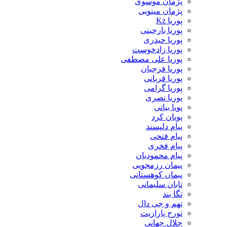
پژمان موسوی
پژمان مینویی
پوریا Kz
پوریا بارجینی
پوریا حیدری
پوریا زادخوست
پوریا علی مصطفی
پوریا فرجیان
پوریا قربانی
پوریا گرامی
پوریا نصری
پویا بیاتی
پویان کرد
پیام دلپسند
پیام فتحی
پیام فخری
پیام محمودیان
پیمان رزمجویی
پیمان کوهستانی
تابان سلیمانی
تگا بند
تهم و جی دال
تورج پارازیت
جلال جهانی