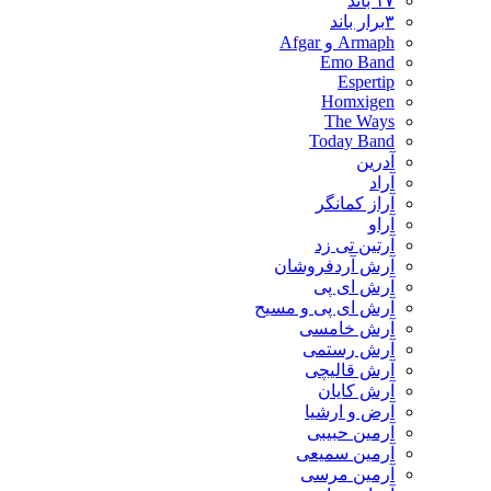
۱۷ باند
۳برار باند
Armaph و Afgar
Emo Band
Espertip
Homxigen
The Ways
Today Band
آدرین
آراد
آراز کمانگر
آراو
آرتین تی زد
آرش آردفروشان
آرش ای پی
آرش ای پی و مسیح
آرش خامسی
آرش رستمی
آرش قالیچی
آرش کایان
​آرض و ارشیا
آرمین حبیبی
آرمین سمیعی
آرمین مرسی