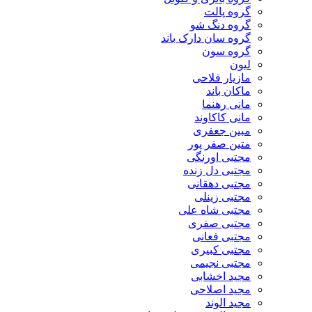
گروه پالت
گروه دنگ شو
گروه سان دارک باند
گروه سون
لیون
مازیار فلاحی
ماکان باند
مانی رهنما
مانی کاکاوند
مبین جعفری
متین صفر پور
مجتبی اورنگی
مجتبی دل زنده
مجتبی دهقانی
مجتبی زینلی
مجتبی شاه علی
مجتبی صفری
مجتبی فغانی
مجتبی کبیری
مجتبی نجیمی
مجید اخشابی
مجید اصلاحی
مجید الوند‎