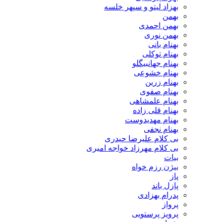
بهزاد لیتو و سپهر خلسه
بهمن
بهمن احمدی
بهمن نوری
بهنام بانی
بهنام توکلی
بهنام جهانبیگلو
بهنام خشوعی
بهنام زرین
بهنام صفوی
بهنام علمشاهی
بهنام قلی زاده
بهنام مهدیدوست
بهنام نجفی
بی کلام علیرضا حیدری
بی کلام مهرزاد خواجه امیری
بیات
بیژن رزم خواه
پاز
پازل باند
پدرام بهزادی
پرواز
پرویز پرستویی