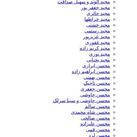
مجید الوند و سهیل صداقت
مجید جعفر پور
مجید حائری
مجید خراطها
مجید خشتی
مجید رستمی
مجید عزیزپور
مجید غفوری
مجید کریم زاده
مجید نوری
مجید یحیایی
محسن ابراری
محسن ابراهیم زاده
محسن بهمنی
محسن تاجیک
محسن جعفری
محسن چاوشی
محسن چاوشی و سینا سرلک
محسن سالم
محسن شاه محمدی
محسن صالحی
محسن علیزاده
محسن قمی
محسن لرد