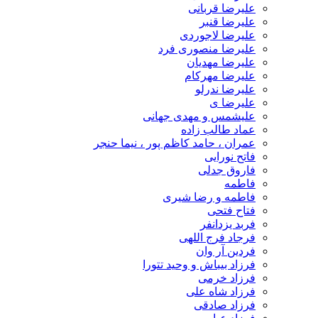
علیرضا قربانی
علیرضا قنبر
علیرضا لاجوردی
علیرضا منصوری فرد
علیرضا مهدیان
علیرضا مهرکام
علیرضا ندرلو
علیرضا ی
علیشمس و مهدی جهانی
عماد طالب زاده
عمران ، حامد کاظم پور ، نیما حنجر
فاتح نورایی
فاروق جدلی
فاطمه
فاطمه و رضا شیری
فتاح فتحی
فربد یزدانفر
فرجاد فرج اللهی
فردین آر وان
فرزاد بیباش و وحید تتورا
فرزاد خرمی
فرزاد شاه علی
فرزاد صادقی