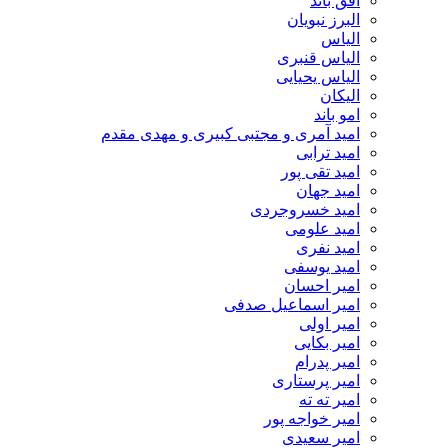
افق باند
البرز نبویان
الیاس
الیاس قنبرى
الیاس یحیایی
الیکان
امو باند
امید آمری و مجتبی کبیری و مهدى مقدم
امید ترابی
امید تقی پور
امید جهان
امید خسروجردی
امید علومی
امید نفری
امید یوسفی
امیر احسان
امیر اسماعیل صدفی
امیر اولی
امیر بکایی
امیر پدرام
امیر پرستاری
امیر ته ته
امیر خواجه پور
امیر سعیدی