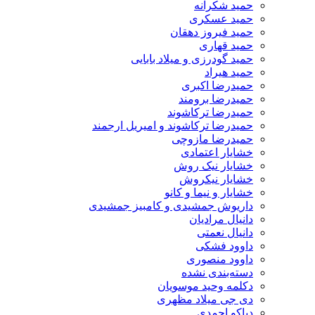
حمید شکرانه
حمید عسکری
حمید فیروز دهقان
حمید قهاری
حمید گودرزی و میلاد بابایی
حمید هیراد
حمیدرضا اکبری
حمیدرضا برومند
حمیدرضا ترکاشوند
حمیدرضا ترکاشوند و امیریل ارجمند
حمیدرضا مازوچی
خشایار اعتمادی
خشایار نیک روش
خشایار نیکروش
خشایار و نیما و کانو
داریوش جمشیدی و کامبیز جمشیدی
دانیال مرادیان
دانیال نعمتی
داوود فشکی
داوود منصوری
دسته‌بندی نشده
دکلمه وحید موسویان
دی جی میلاد مظهری
دیاکو احمدی