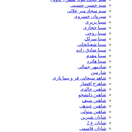
سید حسین حسینى
سید سجاد میر علائی
سیروان خسروی
سینا پرپری
سینا حجازی
سینا روحی
سینا سرلک
سینا شعبانخانی
سینا صادق زاده
سینا مقدم
سینا هاترد
شادمهر جمالی
شارمین
شاهد سبحانی فر و نیما تاری
شاهرخ افشار
شاهین خالدی
شاهین دانشجو
شاهین سیف
شاهین عبدهی
شاهین متولی
شایان شیرین
شایان ع 2
شایان قاسمی