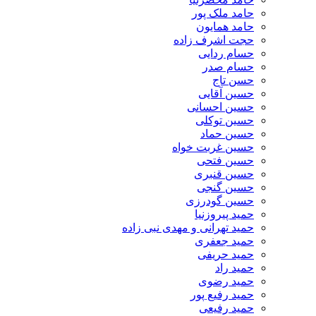
حامد ملک پور
حامد همایون
حجت اشرف زاده
حسام ردایی
حسام صدر
حسن تاج
حسین آقایی
حسین احسانی
حسین توکلی
حسین حماد
حسین غربت خواه
حسین فتحی
حسین قنبری
حسین گنجی
حسین گودرزی
حمید پیروزنیا
حمید تهرانی و مهدی نبی زاده
حمید جعفری
حمید حریفی
حمید راد
حمید رضوی
حمید رفیع پور
حمید رفیعی