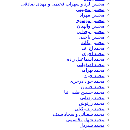
محسن لرد و سهراب فخیمی و مهدی صادقی
محسن محبوبی
محسن مهراد
محسن موسوی
محسن والهیان
محسن وجدانی
محسن یاحقی
محسن یگانه
محمد اچ اف
محمد اخوان
محمد اسماعیل زاده
محمد اصفهانی
محمد بهرامی
محمد جواد
محمد جواد درجزی
محمد حسین
محمد حسین طیبی نیا
محمد رضایی
محمد زرنوش
محمد زند وکیلی
محمد شعبانی و سجاد سیف
محمد شهاب قاسمی
​محمد شیردل