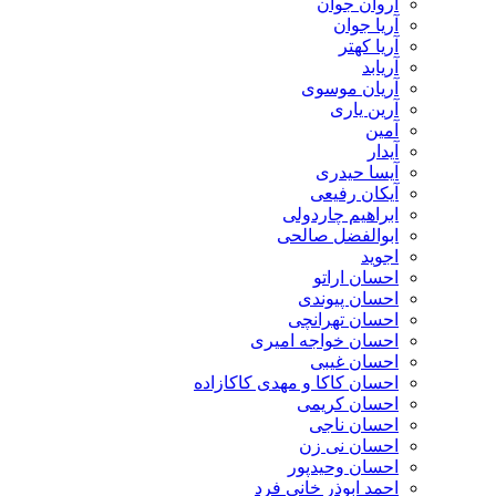
آروان جوان
آریا جوان
آریا کهتر
آریابد
آریان موسوی
آرین یاری
آمین
آیدار
آیسا حیدری
آیکان رفیعی
ابراهیم چاردولی
ابوالفضل صالحی
اجوید
احسان اراتو
احسان پیوندی
احسان تهرانچی
احسان خواجه امیری
احسان غیبی
احسان کاکا و مهدی کاکازاده
احسان کریمی
احسان ناجی
احسان نی زن
احسان وحیدپور
احمد ابوذر خانی فرد