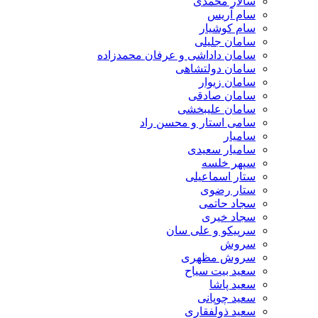
سالار محمدی
سام آریس
سام کوشیار
سامان جلیلی
سامان داداشی و عرفان محمدزاده
سامان دولتشاهی
سامان زیوار
سامان صادقی
سامان علیبخشی
سامی استار و محسن راد
سامیار
سامیار سعیدی
سپهر خلسه
ستار اسماعیلی
ستار رضوی
سجاد حاتمی
سجاد خیری
سرپیکو و علی سان
سروش
سروش مظهری
سعید بیت سیاح
سعید پاشا
سعید چوپانی
سعید ذولفقاری