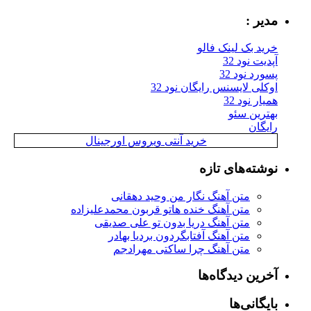
مدیر :
خرید بک لینک فالو
آپدیت نود 32
پسورد نود 32
اوکلی لایسنس رایگان نود 32
همیار نود 32
بهترین سئو
رایگان
خرید آنتی ویروس اورجینال
نوشته‌های تازه
متن آهنگ نگار من وحید دهقانی
متن آهنگ خنده هاتو قربون محمدعلیزاده
متن آهنگ دریا بدون تو علی صدیقی
متن آهنگ آفتابگردون بردیا بهادر
متن آهنگ چرا ساکتی مهرادجم
آخرین دیدگاه‌ها
بایگانی‌ها