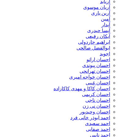
آریابد
آریان موسوی
آرین یاری
آمین
آیدار
آیسا حیدری
آیکان رفیعی
ابراهیم چاردولی
ابوالفضل صالحی
اجوید
احسان اراتو
احسان پیوندی
احسان تهرانچی
احسان خواجه امیری
احسان غیبی
احسان کاکا و مهدی کاکازاده
احسان کریمی
احسان ناجی
احسان نی زن
احسان وحیدپور
احمد ابوذر خانی فرد
احمد سعیدی
احمد صفایی
احمد نایبی