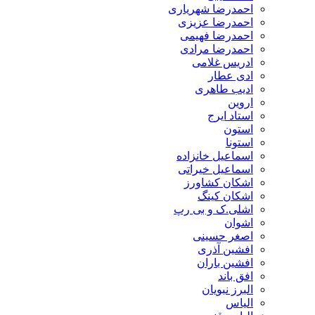
احمدرضا شهریاری
احمدرضا عزیزی
احمدرضا فهیمی
احمدرضا مرادی
ادریس غلامی
ادی عطار
ادیب طاهری
اروین
استاد ایرج
استون
استونا
اسماعیل خانزاده
اسماعیل خیراتی
اشکان کشاورز
اشکان کینگ
اشلی.ک و بی رپ
اشوان
اصغر حسینی
افشین آذری
افشین باران
افق باند
البرز نبویان
الیاس