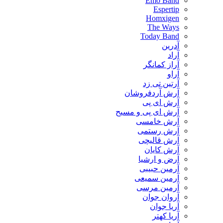
Emo Band
Espertip
Homxigen
The Ways
Today Band
آدرین
آراد
آراز کمانگر
آراو
آرتین تی زد
آرش آردفروشان
آرش ای پی
آرش ای پی و مسیح
آرش خامسی
آرش رستمی
آرش قالیچی
آرش کایان
​آرض و ارشیا
آرمین حبیبی
آرمین سمیعی
آرمین مرسی
آروان جوان
آریا جوان
آریا کهتر