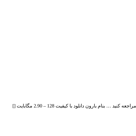
سروش بنام بارون با بالاترین کیفیت – Baroon برای به ادامه مطلب مراجعه کنید … بنام بارون دانلود با کیفیت 128 – 2.90 مگابایت []