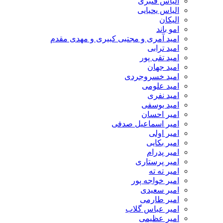
الیاس قنبرى
الیاس یحیایی
الیکان
امو باند
امید آمری و مجتبی کبیری و مهدى مقدم
امید ترابی
امید تقی پور
امید جهان
امید خسروجردی
امید علومی
امید نفری
امید یوسفی
امیر احسان
امیر اسماعیل صدفی
امیر اولی
امیر بکایی
امیر پدرام
امیر پرستاری
امیر ته ته
امیر خواجه پور
امیر سعیدی
امیر طارمی
امیر عباس گلاب
امیر عظیمی