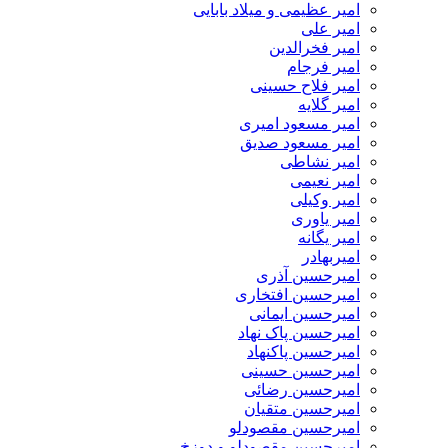
امیر عظیمی و میلاد بابایی
امیر علی
امیر فخرالدین
امیر فرجام
امیر فلاح حسینی
امیر گلایه
امیر مسعود امیری
امیر مسعود صدیق
امیر نشاطی
امیر نعیمی
امیر وکیلی
امیر یاوری
امیر یگانه
امیربهادر
امیرحسین آذری
امیرحسین افتخاری
امیرحسین ایمانی
امیرحسین پاک نهاد
امیرحسین پاکنهاد
امیرحسین حسینی
امیرحسین رضائی
امیرحسین متقیان
امیرحسین مقصودلو
امیرحسین مقصودلو و دوزخ