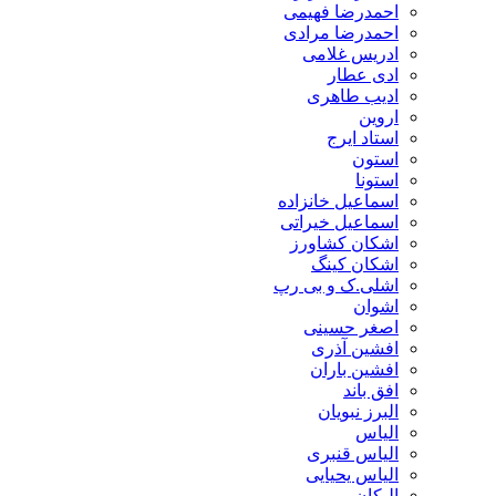
احمدرضا فهیمی
احمدرضا مرادی
ادریس غلامی
ادی عطار
ادیب طاهری
اروین
استاد ایرج
استون
استونا
اسماعیل خانزاده
اسماعیل خیراتی
اشکان کشاورز
اشکان کینگ
اشلی.ک و بی رپ
اشوان
اصغر حسینی
افشین آذری
افشین باران
افق باند
البرز نبویان
الیاس
الیاس قنبرى
الیاس یحیایی
الیکان