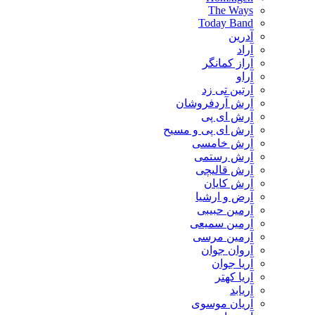
The Ways
Today Band
آدرین
آراد
آراز کمانگر
آراو
آرتین تی زد
آرش آردفروشان
آرش ای پی
آرش ای پی و مسیح
آرش خامسی
آرش رستمی
آرش قالیچی
آرش کایان
​آرض و ارشیا
آرمین حبیبی
آرمین سمیعی
آرمین مرسی
آروان جوان
آریا جوان
آریا کهتر
آریابد
آریان موسوی