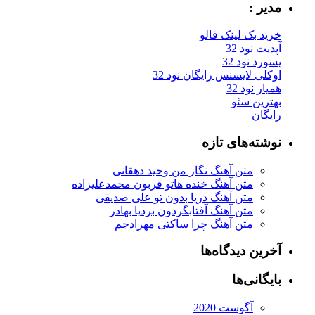
مدیر :
خرید بک لینک فالو
آپدیت نود 32
پسورد نود 32
اوکلی لایسنس رایگان نود 32
همیار نود 32
بهترین سئو
رایگان
نوشته‌های تازه
متن آهنگ نگار من وحید دهقانی
متن آهنگ خنده هاتو قربون محمدعلیزاده
متن آهنگ دریا بدون تو علی صدیقی
متن آهنگ آفتابگردون بردیا بهادر
متن آهنگ چرا ساکتی مهرادجم
آخرین دیدگاه‌ها
بایگانی‌ها
آگوست 2020