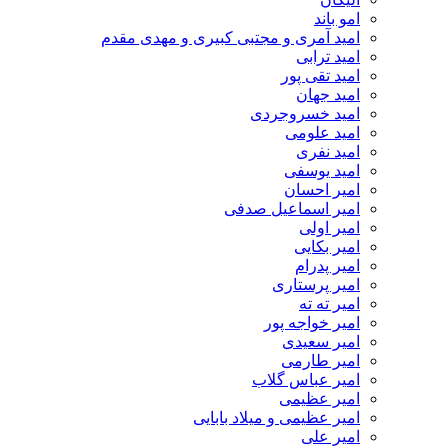
امو باند
امید آمری و مجتبی کبیری و مهدى مقدم
امید ترابی
امید تقی پور
امید جهان
امید خسروجردی
امید علومی
امید نفری
امید یوسفی
امیر احسان
امیر اسماعیل صدفی
امیر اولی
امیر بکایی
امیر پدرام
امیر پرستاری
امیر ته ته
امیر خواجه پور
امیر سعیدی
امیر طارمی
امیر عباس گلاب
امیر عظیمی
امیر عظیمی و میلاد بابایی
امیر علی