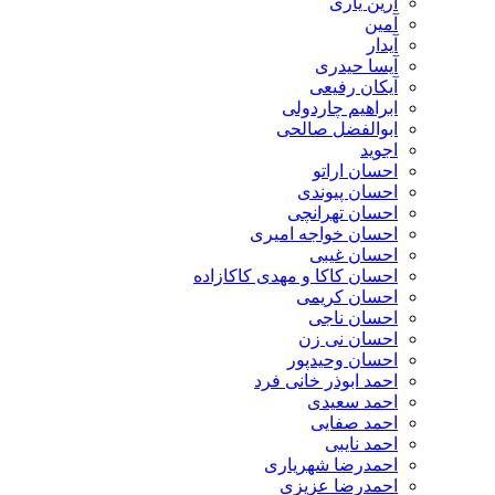
آرین یاری
آمین
آیدار
آیسا حیدری
آیکان رفیعی
ابراهیم چاردولی
ابوالفضل صالحی
اجوید
احسان اراتو
احسان پیوندی
احسان تهرانچی
احسان خواجه امیری
احسان غیبی
احسان کاکا و مهدی کاکازاده
احسان کریمی
احسان ناجی
احسان نی زن
احسان وحیدپور
احمد ابوذر خانی فرد
احمد سعیدی
احمد صفایی
احمد نایبی
احمدرضا شهریاری
احمدرضا عزیزی