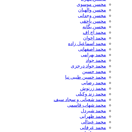
محسن موسوی
محسن والهیان
محسن وجدانی
محسن یاحقی
محسن یگانه
محمد اچ اف
محمد اخوان
محمد اسماعیل زاده
محمد اصفهانی
محمد بهرامی
محمد جواد
محمد جواد درجزی
محمد حسین
محمد حسین طیبی نیا
محمد رضایی
محمد زرنوش
محمد زند وکیلی
محمد شعبانی و سجاد سیف
محمد شهاب قاسمی
​محمد شیردل
محمد ظهرابی
محمد عبدالی
محمد عرفانی