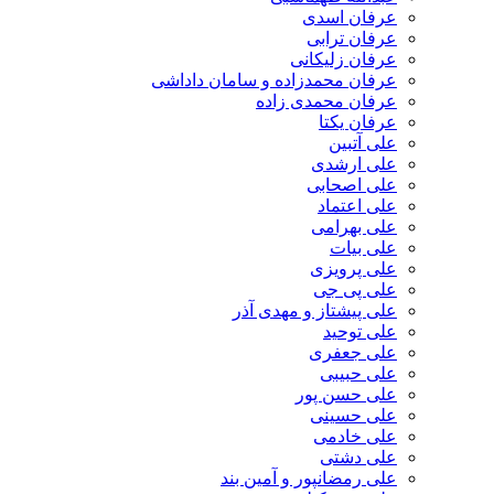
عرفان اسدی
عرفان ترابی
عرفان زلیکانی
عرفان محمدزاده و سامان داداشی
عرفان محمدی زاده
عرفان یکتا
علی آتبین
علی ارشدی
علی اصحابی
علی اعتماد
علی بهرامی
علی بیات
علی پرویزی
علی پی جی
علی پیشتاز و مهدی آذر
علی توحید
علی جعفری
علی حبیبی
علی حسن پور
علی حسینی
علی خادمی
علی دشتی
علی رمضانپور و آمین بند