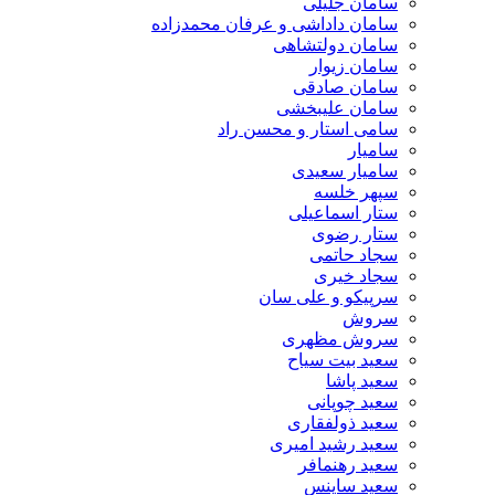
سامان جلیلی
سامان داداشی و عرفان محمدزاده
سامان دولتشاهی
سامان زیوار
سامان صادقی
سامان علیبخشی
سامی استار و محسن راد
سامیار
سامیار سعیدی
سپهر خلسه
ستار اسماعیلی
ستار رضوی
سجاد حاتمی
سجاد خیری
سرپیکو و علی سان
سروش
سروش مظهری
سعید بیت سیاح
سعید پاشا
سعید چوپانی
سعید ذولفقاری
سعید رشید امیری
سعید رهنمافر
سعید ساینس