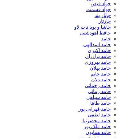
جواد فیض
جواد قسمت
چاپار بند
چارتار
حاشا و پویا تات لاو
حافظ آهودشتی
حامد
حامد اسدالهی
حامد اکبری
حامد برادران
حامد بهروزی
حامد پهلان
حامد حاتم
حامد دلان
حامد رحمانی
حامد زمانی
حامد سیاهی
حامد طاها
حامد قهرایی پور
حامد لطفی
حامد محضرنیا
حامد ملک پور
حامد همایون