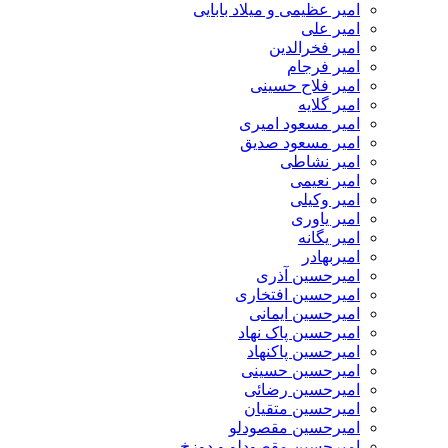
امیر عظیمی و میلاد بابایی
امیر علی
امیر فخرالدین
امیر فرجام
امیر فلاح حسینی
امیر گلایه
امیر مسعود امیری
امیر مسعود صدیق
امیر نشاطی
امیر نعیمی
امیر وکیلی
امیر یاوری
امیر یگانه
امیربهادر
امیرحسین آذری
امیرحسین افتخاری
امیرحسین ایمانی
امیرحسین پاک نهاد
امیرحسین پاکنهاد
امیرحسین حسینی
امیرحسین رضائی
امیرحسین متقیان
امیرحسین مقصودلو
امیرحسین مقصودلو و دوزخ