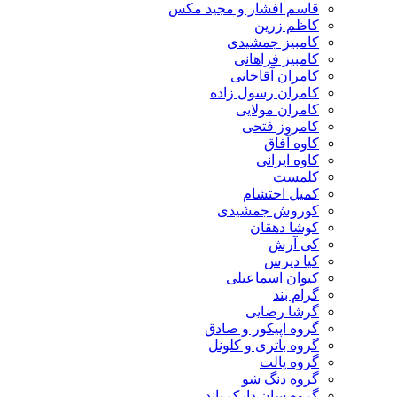
قاسم افشار و مجید مکس
کاظم زرین
کامبیز جمشیدی
کامبیز فراهانی
کامران آقاخانی
کامران رسول زاده
کامران مولایی
کامروز فتحی
کاوه آفاق
کاوه ایرانی
کلمست
کمیل احتشام
کوروش جمشیدی
کوشا دهقان
کی آرش
کیا دپرس
کیوان اسماعیلی
گرام بند
گرشا رضایی
گروه اپیکور و صادق
گروه باتری و کلونل
گروه پالت
گروه دنگ شو
گروه سان دارک باند