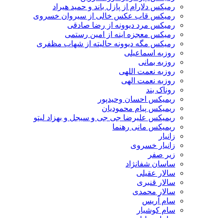
رمیکس دلارام از پازل باند و حمید هیراد
رمیکس قاب عکس خالی از سیروان خسروی
رمیکس مرد دیوونه از رضا صادقی
رمیکس معجزه اینه از امین رستمی
رمیکس مگه دیوونه حالیته از شهاب مظفری
روزبه اسماعیلی
روزبه بمانی
روزبه نعمت اللهی
روزبه نعمت الهی
روناک بند
ریمیکس احسان وحیدپور
ریمیکس پیام محمودیان
ریمیکس علیرضا جی جی و سیجل و بهزاد لیتو
ریمیکس مانی رهنما
زانیار
زانیار خسروی
زیر صفر
ساسان شفانژاد
سالار عقیلی
سالار قنبری
سالار محمدی
سام آریس
سام کوشیار