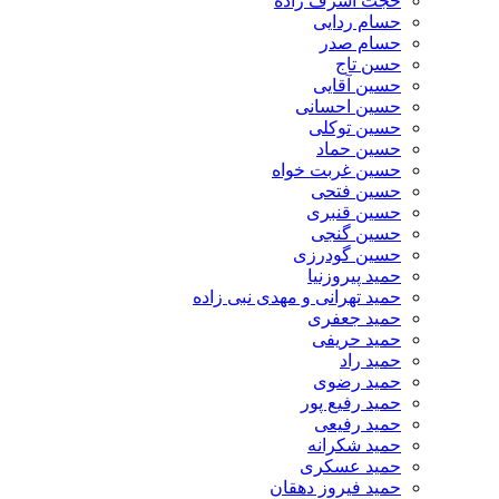
حجت اشرف زاده
حسام ردایی
حسام صدر
حسن تاج
حسین آقایی
حسین احسانی
حسین توکلی
حسین حماد
حسین غربت خواه
حسین فتحی
حسین قنبری
حسین گنجی
حسین گودرزی
حمید پیروزنیا
حمید تهرانی و مهدی نبی زاده
حمید جعفری
حمید حریفی
حمید راد
حمید رضوی
حمید رفیع پور
حمید رفیعی
حمید شکرانه
حمید عسکری
حمید فیروز دهقان