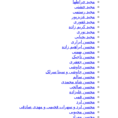
مجید خراطها
مجید خشتی
مجید رستمی
مجید عزیزپور
مجید غفوری
مجید کریم زاده
مجید نوری
مجید یحیایی
محسن ابراری
محسن ابراهیم زاده
محسن بهمنی
محسن تاجیک
محسن جعفری
محسن چاوشی
محسن چاوشی و سینا سرلک
محسن سالم
محسن شاه محمدی
محسن صالحی
محسن علیزاده
محسن قمی
محسن لرد
محسن لرد و سهراب فخیمی و مهدی صادقی
محسن محبوبی
محسن مهراد