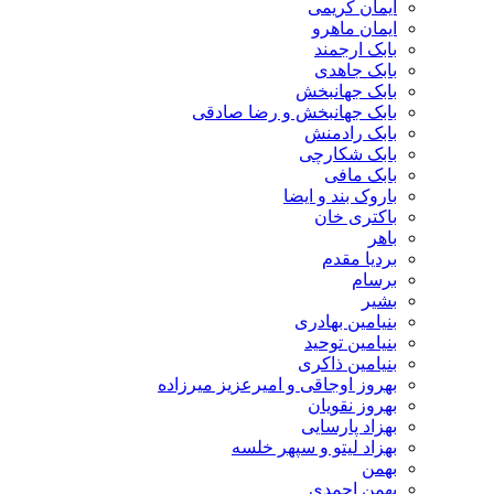
ایمان کریمی
ایمان ماهرو
بابک ارجمند
بابک جاهدی
بابک جهانبخش
بابک جهانبخش و رضا صادقی
بابک رادمنش
بابک شکارچی
بابک مافی
باروک بند و ایضا
باکتری خان
باهر
بردیا مقدم
برسام
بشیر
بنیامین بهادری
بنیامین توحید
بنیامین ذاکری
بهروز اوجاقی و امیرعزیز میرزاده
بهروز نقویان
بهزاد پارسایی
بهزاد لیتو و سپهر خلسه
بهمن
بهمن احمدی