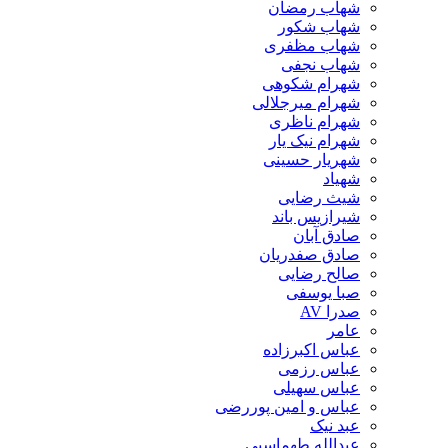
شهاب رمضان
شهاب شکور
شهاب مظفری
شهاب نجفی
شهرام شکوهی
شهرام میرجلالی
شهرام ناظری
شهرام نیک یار
شهریار حسینی
شهیاد
شیث رضایی
شیرازیس باند
صادق آبان
صادق صفدریان
صالح رضایی
صبا یوسفی
صدرا AV
عامر
عباس اکبرزاده
عباس رزمی
عباس سهیلی
عباس و امین پوررضی
عبد نیک
عبدالله طهماسبی‎