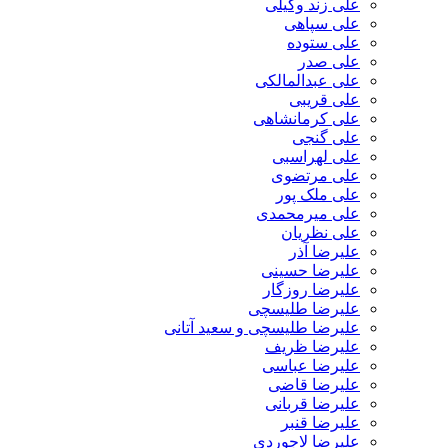
علی زند وکیلی
علی سپاهی
علی ستوده
علی صدر
علی عبدالمالکی
علی قریبی
علی کرمانشاهی
علی گنجی
علی لهراسبی
علی مرتضوی
علی ملک پور
علی میرمحمدی
علی نظریان
علیرضا آذر
علیرضا حسینی
علیرضا روزگار
علیرضا طلیسچی
علیرضا طلیسچی و سعید آتانی
علیرضا ظریف
علیرضا عباسی
علیرضا قاضی
علیرضا قربانی
علیرضا قنبر
علیرضا لاجوردی