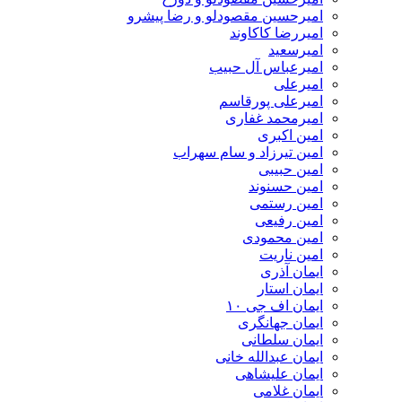
امیرحسین مقصودلو و رضا پیشرو
امیررضا کاکاوند
امیرسعید
امیرعباس آل حبیب
امیرعلی
امیرعلی پورقاسم
امیرمحمد غفاری
امین اکبری
امین تیرزاد و سام سهراب
امین حبیبی
امین حسنوند
امین رستمی
امین رفیعی
امین محمودی
امین ناریت
ایمان آذری
ایمان استار
ایمان اف جی ۱۰
ایمان جهانگری
ایمان سلطانی
ایمان عبدالله خانی
ایمان علیشاهی
ایمان غلامی