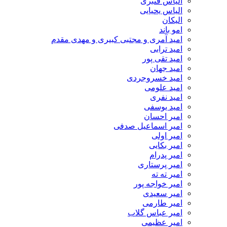
الیاس قنبرى
الیاس یحیایی
الیکان
امو باند
امید آمری و مجتبی کبیری و مهدى مقدم
امید ترابی
امید تقی پور
امید جهان
امید خسروجردی
امید علومی
امید نفری
امید یوسفی
امیر احسان
امیر اسماعیل صدفی
امیر اولی
امیر بکایی
امیر پدرام
امیر پرستاری
امیر ته ته
امیر خواجه پور
امیر سعیدی
امیر طارمی
امیر عباس گلاب
امیر عظیمی