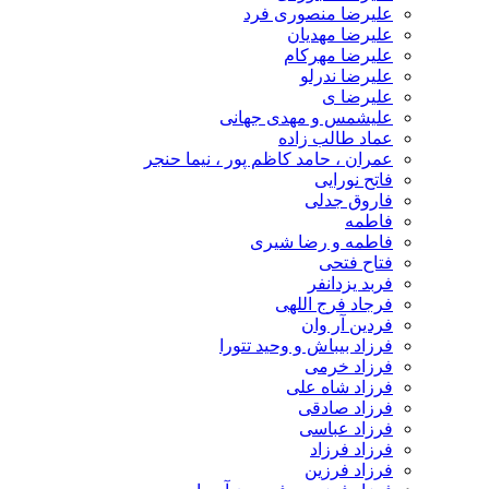
علیرضا منصوری فرد
علیرضا مهدیان
علیرضا مهرکام
علیرضا ندرلو
علیرضا ی
علیشمس و مهدی جهانی
عماد طالب زاده
عمران ، حامد کاظم پور ، نیما حنجر
فاتح نورایی
فاروق جدلی
فاطمه
فاطمه و رضا شیری
فتاح فتحی
فربد یزدانفر
فرجاد فرج اللهی
فردین آر وان
فرزاد بیباش و وحید تتورا
فرزاد خرمی
فرزاد شاه علی
فرزاد صادقی
فرزاد عباسی
فرزاد فرزاد
فرزاد فرزین