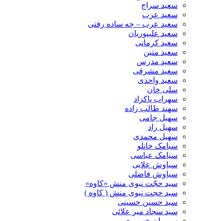
سعید سراج
سعید عرب
سعید عرب – چه ساده رفتی
سعید علیپوریان
سعید کرمانی
سعید متین
سعید مدرس
سعید مشرقی
سعید واحدی
سلی خان
سهراب پاکزاد
سهند طالب زاده
سهیل جامی
سهیل راد
سهیل محمدی
سیامک خانلو
سیامک عباسی
سیاوش علایی
سیاوش فاضلی
سید حجّت نبوی منش «کاوه»
سید حجت نبوی منش ( کاوه )
سید حسین حسینى
سید سجاد میر علائی
سیروان خسروی