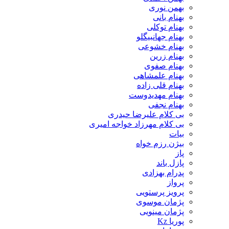
بهمن نوری
بهنام بانی
بهنام توکلی
بهنام جهانبیگلو
بهنام خشوعی
بهنام زرین
بهنام صفوی
بهنام علمشاهی
بهنام قلی زاده
بهنام مهدیدوست
بهنام نجفی
بی کلام علیرضا حیدری
بی کلام مهرزاد خواجه امیری
بیات
بیژن رزم خواه
پاز
پازل باند
پدرام بهزادی
پرواز
پرویز پرستویی
پژمان موسوی
پژمان مینویی
پوریا Kz