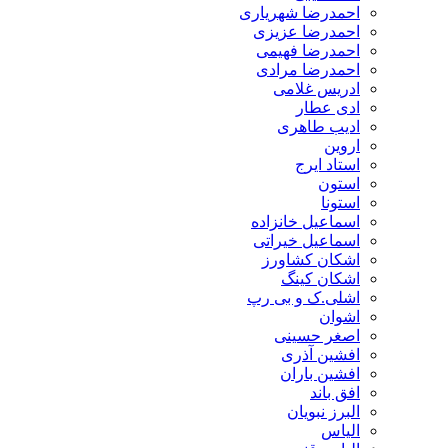
احمدرضا شهریاری
احمدرضا عزیزی
احمدرضا فهیمی
احمدرضا مرادی
ادریس غلامی
ادی عطار
ادیب طاهری
اروین
استاد ایرج
استون
استونا
اسماعیل خانزاده
اسماعیل خیراتی
اشکان کشاورز
اشکان کینگ
اشلی.ک و بی رپ
اشوان
اصغر حسینی
افشین آذری
افشین باران
افق باند
البرز نبویان
الیاس