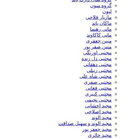
گروه سون
لیون
مازیار فلاحی
ماکان باند
مانی رهنما
مانی کاکاوند
مبین جعفری
متین صفر پور
مجتبی اورنگی
مجتبی دل زنده
مجتبی دهقانی
مجتبی زینلی
مجتبی شاه علی
مجتبی صفری
مجتبی فغانی
مجتبی کبیری
مجتبی نجیمی
مجید اخشابی
مجید اصلاحی
مجید الوند‎
مجید الوند و سهیل صداقت
مجید جعفر پور
مجید حائری