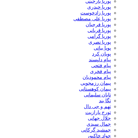
پوریا بارجینی
پوریا حیدری
پوریا زادخوست
پوریا علی مصطفی
پوریا فرجیان
پوریا قربانی
پوریا گرامی
پوریا نصری
پویا بیاتی
پویان کرد
پیام دلپسند
پیام فتحی
پیام فخری
پیام محمودیان
پیمان رزمجویی
پیمان کوهستانی
تابان سلیمانی
تگا بند
تهم و جی دال
تورج پارازیت
جلال جهانی
جمال سیدی
جمشید گرکانی
جواد خاکپور