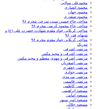
محمدعلی مولایی
محمود انصاری
محمود جهان
محمود صفدری
مداحی حاج حسین سیب سرخی محرم ۹۶
مداحی حاج محمود کریمی محرم ۹۶
مداحی کربلایی جواد مقدم شهادت حضرت علی (ع) و
شبهای قدر ۹۶
مداحی کربلایی جواد مقدم محرم ۹۶
مدریک
مرتضی اشرفی
مرتضی اشرفی و مجید مکس
مرتضی اشرفی و مهدی معظم و مجید مکس
مرتضی اصغریان
مرتضی جعفری
مرتضی جوادی
مرتضی سرمدی
مرتضی قاسمی
مرتضی کاظمی
مسعود ابراهیمی
مسعود امامی
مسعود امیر سپهر
مسعود جلالی