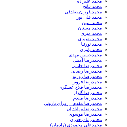
محمد علیزاده
محمد فاتح
محمد فرزان صادقی
محمد قلی پور
محمد متین
محمد مستان
محمد میری
محمد نصیری
محمد نورنیا
محمد یاوری
محمدحسین مهدی
محمدرضا امینی
محمدرضا حاتمی
محمدرضا رضایی
محمدرضا روزبه
محمدرضا فروتن
محمدرضا فلاح عسگری
محمدرضا گلزار
محمدرضا مقدم
محمدرضا مقدم – روزای بارونی
محمدرضا مهابادیان
محمدرضا موسوی
محمدزمان خدری
محمدعلی محمودی (رادمان)