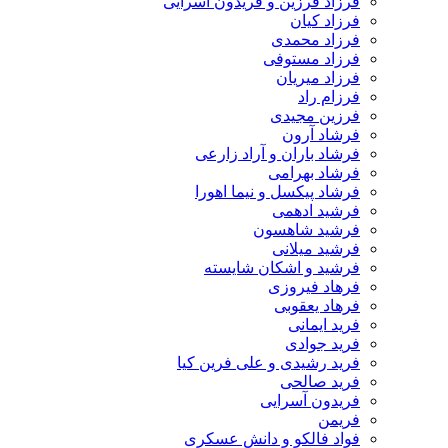
فرزاد فرزین و فریدون آسرایی
فرزاد کیان
فرزاد محمدی
فرزاد مستوفی
فرزاد میریان
فرزام راد
فرزین مجیدی
فرشاد آرون
فرشاد باران و آراد زارعی
فرشاد بهرامی
فرشاد پیکسل و نیما اهورا
فرشید ادهمی
فرشید شاهسون
فرشید میلانی
فرشید و اشکان شایسته
فرهاد فیروزی
فرهاد یعقوبی
فرید ایمانی
فرید جوادی
فرید رشیدی و علی فرین کیا
فرید صالحی
فریدون آسرایی
فریمن
فواد فالکو و دانش عسکری