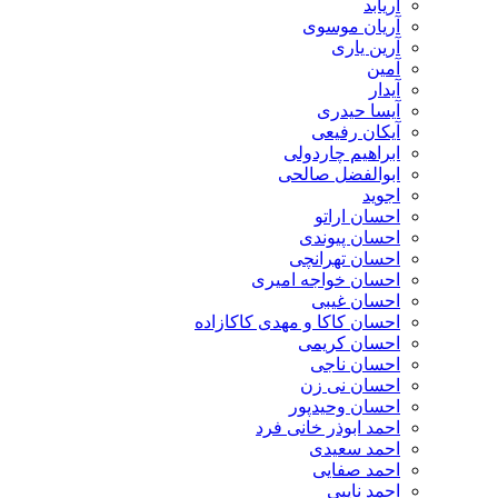
آریابد
آریان موسوی
آرین یاری
آمین
آیدار
آیسا حیدری
آیکان رفیعی
ابراهیم چاردولی
ابوالفضل صالحی
اجوید
احسان اراتو
احسان پیوندی
احسان تهرانچی
احسان خواجه امیری
احسان غیبی
احسان کاکا و مهدی کاکازاده
احسان کریمی
احسان ناجی
احسان نی زن
احسان وحیدپور
احمد ابوذر خانی فرد
احمد سعیدی
احمد صفایی
احمد نایبی