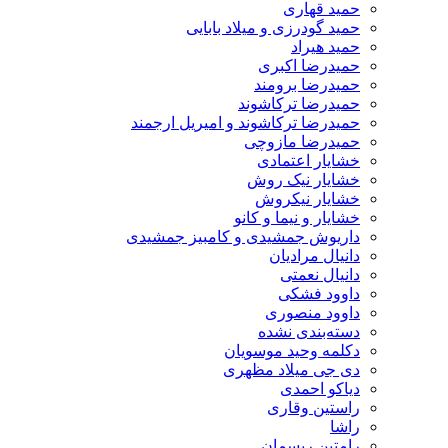
حمید قهاری
حمید گودرزی و میلاد بابایی
حمید هیراد
حمیدرضا اکبری
حمیدرضا برومند
حمیدرضا ترکاشوند
حمیدرضا ترکاشوند و امیریل ارجمند
حمیدرضا مازوچی
خشایار اعتمادی
خشایار نیک روش
خشایار نیکروش
خشایار و نیما و کانو
داریوش جمشیدی و کامبیز جمشیدی
دانیال مرادیان
دانیال نعمتی
داوود فشکی
داوود منصوری
دسته‌بندی نشده
دکلمه وحید موسویان
دی جی میلاد مظهری
دیاکو احمدی
راستین وقاری
راشا
رامتین ریسمان