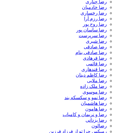
رضا چناری
رضا خادمیان
رضا رخساری
رضا رزم آرا
رضا روح پور
رضا ساسان پور
رضا سرپرست
رضا شیری
رضا صادقی
رضا صادقی بنام
رضا فرهادی
رضا قائمی
رضا قندهاری
رضا کاظم دینان
رضا ملایی
رضا ملک زاده
رضا موسوی
رضا نمو و سکسکه بند
رضا هاشمیان
رضا هامون
رضا و نریمان و کامیاب
رضا یزدانی
رضالون
رمیکس چرا تو از فرزاد فرزین