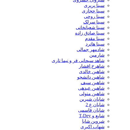
سینا پرپری
سینا حجازی
سینا روحی
سینا سرلک
سینا شعبانخانی
سینا صادق زاده
سینا مقدم
سینا هاترد
شادمهر جمالی
شارمین
شاهد سبحانی فر و نیما تاری
شاهرخ افشار
شاهین خالدی
شاهین دانشجو
شاهین سیف
شاهین عبدهی
شاهین متولی
شایان شیرین
شایان ع 2
شایان قاسمی
شایع و T-Dey
شروین شایا
شهاب اکبری