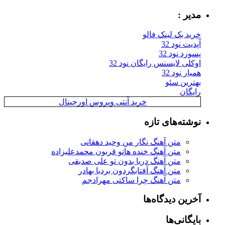
مدیر :
خرید بک لینک فالو
آپدیت نود 32
پسورد نود 32
اوکلی لایسنس رایگان نود 32
همیار نود 32
بهترین سئو
رایگان
خرید آنتی ویروس اورجینال
نوشته‌های تازه
متن آهنگ نگار من وحید دهقانی
متن آهنگ خنده هاتو قربون محمدعلیزاده
متن آهنگ دریا بدون تو علی صدیقی
متن آهنگ آفتابگردون بردیا بهادر
متن آهنگ چرا ساکتی مهرادجم
آخرین دیدگاه‌ها
بایگانی‌ها