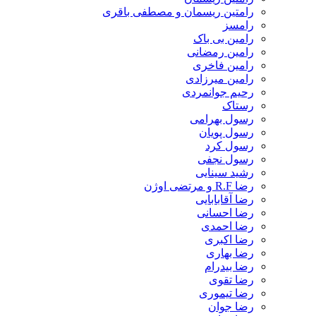
رامتین ریسمان و مصطفی باقری
رامسز
رامین بی باک
رامین رمضانی
رامین فاخری
رامین میرزادی
رحیم جوانمردی
رستاک
رسول بهرامی
رسول پویان
رسول کرد
رسول نجفی
رشید سینایی
رضا R.F و مرتضی اوژن
رضا آقابابایی
رضا احسانی
رضا احمدی
رضا اکبری
رضا بهاری
رضا بیدرام
رضا تقوی
رضا تیموری
رضا جوان