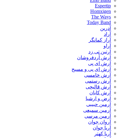
Emo Band
Espertip
Homxigen
The Ways
Today Band
آدرین
آراد
آراز کمانگر
آراو
آرتین تی زد
آرش آردفروشان
آرش ای پی
آرش ای پی و مسیح
آرش خامسی
آرش رستمی
آرش قالیچی
آرش کایان
​آرض و ارشیا
آرمین حبیبی
آرمین سمیعی
آرمین مرسی
آروان جوان
آریا جوان
آریا کهتر