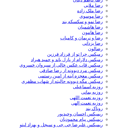
رضا ملایی
رضا ملک زاده
رضا موسوی
رضا نمو و سکسکه بند
رضا هاشمیان
رضا هامون
رضا و نریمان و کامیاب
رضا یزدانی
رضالون
رمیکس چرا تو از فرزاد فرزین
رمیکس دلارام از پازل باند و حمید هیراد
رمیکس قاب عکس خالی از سیروان خسروی
رمیکس مرد دیوونه از رضا صادقی
رمیکس معجزه اینه از امین رستمی
رمیکس مگه دیوونه حالیته از شهاب مظفری
روزبه اسماعیلی
روزبه بمانی
روزبه نعمت اللهی
روزبه نعمت الهی
روناک بند
ریمیکس احسان وحیدپور
ریمیکس پیام محمودیان
ریمیکس علیرضا جی جی و سیجل و بهزاد لیتو