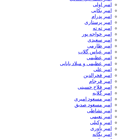
امیر اولی
امیر بکایی
امیر پدرام
امیر پرستاری
امیر ته ته
امیر خواجه پور
امیر سعیدی
امیر طارمی
امیر عباس گلاب
امیر عظیمی
امیر عظیمی و میلاد بابایی
امیر علی
امیر فخرالدین
امیر فرجام
امیر فلاح حسینی
امیر گلایه
امیر مسعود امیری
امیر مسعود صدیق
امیر نشاطی
امیر نعیمی
امیر وکیلی
امیر یاوری
امیر یگانه