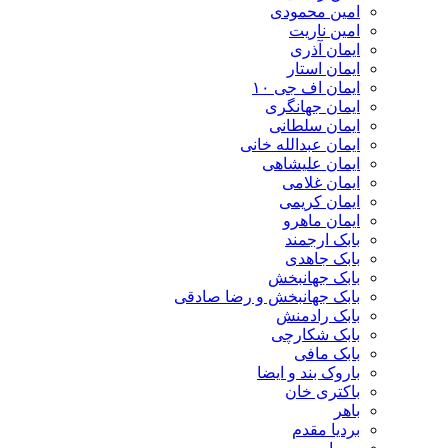
امین محمودی
امین ناریت
ایمان آذری
ایمان استار
ایمان اف جی ۱۰
ایمان جهانگری
ایمان سلطانی
ایمان عبدالله خانی
ایمان علیشاهی
ایمان غلامی
ایمان کریمی
ایمان ماهرو
بابک ارجمند
بابک جاهدی
بابک جهانبخش
بابک جهانبخش و رضا صادقی
بابک رادمنش
بابک شکارچی
بابک مافی
باروک بند و ایضا
باکتری خان
باهر
بردیا مقدم