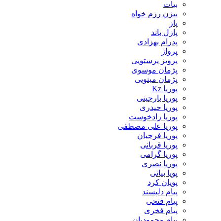
بیات
بیژن رزم خواه
پاز
پازل باند
پدرام بهزادی
پرواز
پرویز پرستویی
پژمان موسوی
پژمان مینویی
پوریا Kz
پوریا بارجینی
پوریا حیدری
پوریا زادخوست
پوریا علی مصطفی
پوریا فرجیان
پوریا قربانی
پوریا گرامی
پوریا نصری
پویا بیاتی
پویان کرد
پیام دلپسند
پیام فتحی
پیام فخری
پیام محمودیان