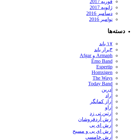
فوریه 2017
ژانویه 2017
دسامبر 2016
نوامبر 2016
دسته‌ها
۱۷ باند
۳برار باند
Armaph و Afgar
Emo Band
Espertip
Homxigen
The Ways
Today Band
آدرین
آراد
آراز کمانگر
آراو
آرتین تی زد
آرش آردفروشان
آرش ای پی
آرش ای پی و مسیح
آرش خامسی