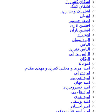
اشکان کشاورز
اشکان کینگ
اشلی.ک و بی رپ
اشوان
اصغر حسینی
افشین آذری
افشین باران
افق باند
البرز نبویان
الیاس
الیاس قنبرى
الیاس یحیایی
الیکان
امو باند
امید آمری و مجتبی کبیری و مهدى مقدم
امید ترابی
امید تقی پور
امید جهان
امید خسروجردی
امید علومی
امید نفری
امید یوسفی
امیر احسان
امیر اسماعیل صدفی