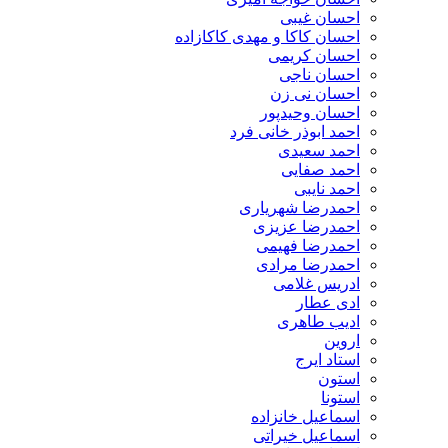
احسان غیبی
احسان کاکا و مهدی کاکازاده
احسان کریمی
احسان ناجی
احسان نی زن
احسان وحیدپور
احمد ابوذر خانی فرد
احمد سعیدی
احمد صفایی
احمد نایبی
احمدرضا شهریاری
احمدرضا عزیزی
احمدرضا فهیمی
احمدرضا مرادی
ادریس غلامی
ادی عطار
ادیب طاهری
اروین
استاد ایرج
استون
استونا
اسماعیل خانزاده
اسماعیل خیراتی