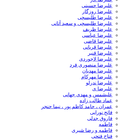
علیرضا حسینی
علیرضا روزگار
علیرضا طلیسچی
علیرضا طلیسچی و سعید آتانی
علیرضا ظریف
علیرضا عباسی
علیرضا قاضی
علیرضا قربانی
علیرضا قنبر
علیرضا لاجوردی
علیرضا منصوری فرد
علیرضا مهدیان
علیرضا مهرکام
علیرضا ندرلو
علیرضا ی
علیشمس و مهدی جهانی
عماد طالب زاده
عمران ، حامد کاظم پور ، نیما حنجر
فاتح نورایی
فاروق جدلی
فاطمه
فاطمه و رضا شیری
فتاح فتحی