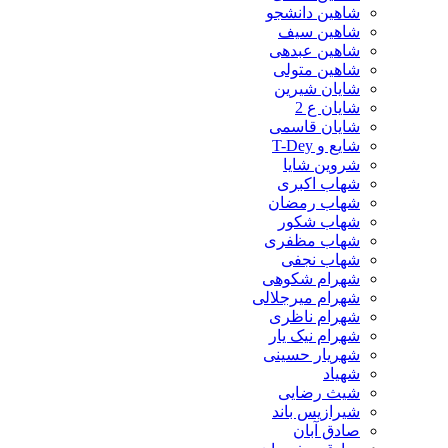
شاهین دانشجو
شاهین سیف
شاهین عبدهی
شاهین متولی
شایان شیرین
شایان ع 2
شایان قاسمی
شایع و T-Dey
شروین شایا
شهاب اکبری
شهاب رمضان
شهاب شکور
شهاب مظفری
شهاب نجفی
شهرام شکوهی
شهرام میرجلالی
شهرام ناظری
شهرام نیک یار
شهریار حسینی
شهیاد
شیث رضایی
شیرازیس باند
صادق آبان