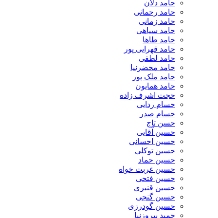
حامد دلان
حامد رحمانی
حامد زمانی
حامد سیاهی
حامد طاها
حامد قهرایی پور
حامد لطفی
حامد محضرنیا
حامد ملک پور
حامد همایون
حجت اشرف زاده
حسام ردایی
حسام صدر
حسن تاج
حسین آقایی
حسین احسانی
حسین توکلی
حسین حماد
حسین غربت خواه
حسین فتحی
حسین قنبری
حسین گنجی
حسین گودرزی
حمید پیروزنیا