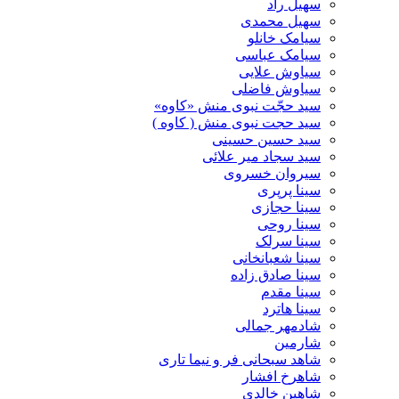
سهیل راد
سهیل محمدی
سیامک خانلو
سیامک عباسی
سیاوش علایی
سیاوش فاضلی
سید حجّت نبوی منش «کاوه»
سید حجت نبوی منش ( کاوه )
سید حسین حسینى
سید سجاد میر علائی
سیروان خسروی
سینا پرپری
سینا حجازی
سینا روحی
سینا سرلک
سینا شعبانخانی
سینا صادق زاده
سینا مقدم
سینا هاترد
شادمهر جمالی
شارمین
شاهد سبحانی فر و نیما تاری
شاهرخ افشار
شاهین خالدی