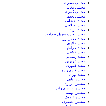
مجتبی صفری
مجتبی فغانی
مجتبی کبیری
مجتبی نجیمی
مجید اخشابی
مجید اصلاحی
مجید الوند‎
مجید الوند و سهیل صداقت
مجید جعفر پور
مجید حائری
مجید خراطها
مجید خشتی
مجید رستمی
مجید عزیزپور
مجید غفوری
مجید کریم زاده
مجید نوری
مجید یحیایی
محسن ابراری
محسن ابراهیم زاده
محسن بهمنی
محسن تاجیک
محسن جعفری