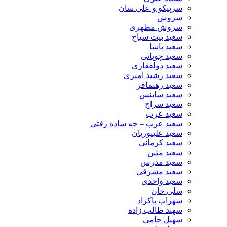
سرپیکو و علی سان
سروش
سروش مظهری
سعید بیت سیاح
سعید پاشا
سعید چوپانی
سعید ذولفقاری
سعید رشید امیری
سعید رهنمافر
سعید ساینس
سعید سراج
سعید عرب
سعید عرب – چه ساده رفتی
سعید علیپوریان
سعید کرمانی
سعید متین
سعید مدرس
سعید مشرقی
سعید واحدی
سلی خان
سهراب پاکزاد
سهند طالب زاده
سهیل جامی