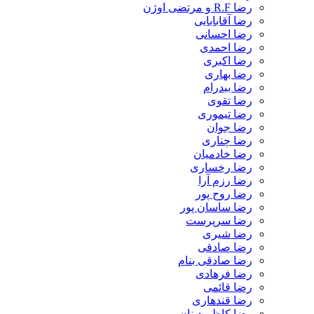
رضا R.F و مرتضی اوژن
رضا آقابابایی
رضا احسانی
رضا احمدی
رضا اکبری
رضا بهاری
رضا بیدرام
رضا تقوی
رضا تیموری
رضا جوان
رضا چناری
رضا خادمیان
رضا رخساری
رضا رزم آرا
رضا روح پور
رضا ساسان پور
رضا سرپرست
رضا شیری
رضا صادقی
رضا صادقی بنام
رضا فرهادی
رضا قائمی
رضا قندهاری
رضا کاظم دینان