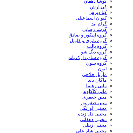
کوشا دهقان
کی آرش
کیا دپرس
کیوان اسماعیلی
گرام بند
گرشا رضایی
گروه اپیکور و صادق
گروه باتری و کلونل
گروه پالت
گروه دنگ شو
گروه سان دارک باند
گروه سون
لیون
مازیار فلاحی
ماکان باند
مانی رهنما
مانی کاکاوند
مبین جعفری
متین صفر پور
مجتبی اورنگی
مجتبی دل زنده
مجتبی دهقانی
مجتبی زینلی
مجتبی شاه علی