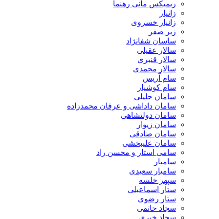
ریمیکس مانی رهنما
زانیار
زانیار خسروی
زیر صفر
ساسان شفانژاد
سالار عقیلی
سالار قنبری
سالار محمدی
سام آریس
سام کوشیار
سامان جلیلی
سامان داداشی و عرفان محمدزاده
سامان دولتشاهی
سامان زیوار
سامان صادقی
سامان علیبخشی
سامی استار و محسن راد
سامیار
سامیار سعیدی
سپهر خلسه
ستار اسماعیلی
ستار رضوی
سجاد حاتمی
سجاد خیری