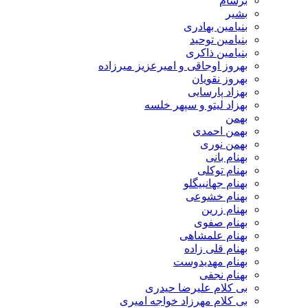
برسام
بشیر
بنیامین بهادری
بنیامین توحید
بنیامین ذاکری
بهروز اوجاقی و امیرعزیز میرزاده
بهروز نقویان
بهزاد پارسایی
بهزاد لیتو و سپهر خلسه
بهمن
بهمن احمدی
بهمن نوری
بهنام بانی
بهنام توکلی
بهنام جهانبیگلو
بهنام خشوعی
بهنام زرین
بهنام صفوی
بهنام علمشاهی
بهنام قلی زاده
بهنام مهدیدوست
بهنام نجفی
بی کلام علیرضا حیدری
بی کلام مهرزاد خواجه امیری