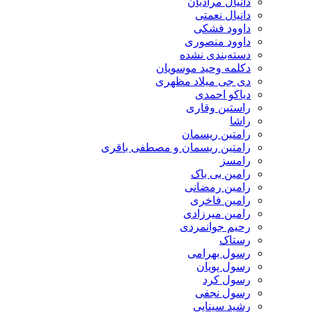
دانیال مرادیان
دانیال نعمتی
داوود فشکی
داوود منصوری
دسته‌بندی نشده
دکلمه وحید موسویان
دی جی میلاد مظهری
دیاکو احمدی
راستین وقاری
راشا
رامتین ریسمان
رامتین ریسمان و مصطفی باقری
رامسز
رامین بی باک
رامین رمضانی
رامین فاخری
رامین میرزادی
رحیم جوانمردی
رستاک
رسول بهرامی
رسول پویان
رسول کرد
رسول نجفی
رشید سینایی