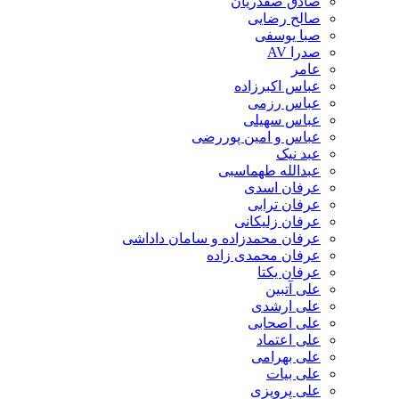
صادق صفدریان
صالح رضایی
صبا یوسفی
صدرا AV
عامر
عباس اکبرزاده
عباس رزمی
عباس سهیلی
عباس و امین پوررضی
عبد نیک
عبدالله طهماسبی‎
عرفان اسدی
عرفان ترابی
عرفان زلیکانی
عرفان محمدزاده و سامان داداشی
عرفان محمدی زاده
عرفان یکتا
علی آتبین
علی ارشدی
علی اصحابی
علی اعتماد
علی بهرامی
علی بیات
علی پرویزی