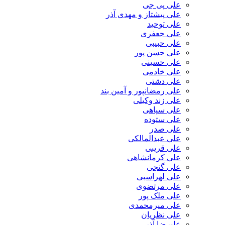
علی پی جی
علی پیشتاز و مهدی آذر
علی توحید
علی جعفری
علی حبیبی
علی حسن پور
علی حسینی
علی خادمی
علی دشتی
علی رمضانپور و آمین بند
علی زند وکیلی
علی سپاهی
علی ستوده
علی صدر
علی عبدالمالکی
علی قریبی
علی کرمانشاهی
علی گنجی
علی لهراسبی
علی مرتضوی
علی ملک پور
علی میرمحمدی
علی نظریان
علیرضا آذر