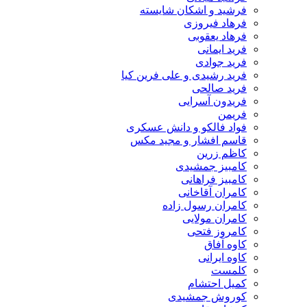
فرشید و اشکان شایسته
فرهاد فیروزی
فرهاد یعقوبی
فرید ایمانی
فرید جوادی
فرید رشیدی و علی فرین کیا
فرید صالحی
فریدون آسرایی
فریمن
فواد فالکو و دانش عسکری
قاسم افشار و مجید مکس
کاظم زرین
کامبیز جمشیدی
کامبیز فراهانی
کامران آقاخانی
کامران رسول زاده
کامران مولایی
کامروز فتحی
کاوه آفاق
کاوه ایرانی
کلمست
کمیل احتشام
کوروش جمشیدی