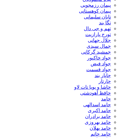
پیمان رزمجویی
پیمان کوهستانی
تابان سلیمانی
تگا بند
تهم و جی دال
تورج پارازیت
جلال جهانی
جمال سیدی
جمشید گرکانی
جواد خاکپور
جواد فیض
جواد قسمت
چاپار بند
چارتار
حاشا و پویا تات لاو
حافظ آهودشتی
حامد
حامد اسدالهی
حامد اکبری
حامد برادران
حامد بهروزی
حامد پهلان
حامد حاتم