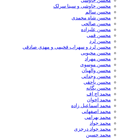
محسن چاوشی
محسن چاوشی و سینا سرلک
محسن سالم
محسن شاه محمدی
محسن صالحی
محسن علیزاده
محسن قمی
محسن لرد
محسن لرد و سهراب فخیمی و مهدی صادقی
محسن محبوبی
محسن مهراد
محسن موسوی
محسن والهیان
محسن وجدانی
محسن یاحقی
محسن یگانه
محمد اچ اف
محمد اخوان
محمد اسماعیل زاده
محمد اصفهانی
محمد بهرامی
محمد جواد
محمد جواد درجزی
محمد حسین