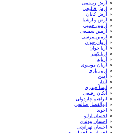
آرش رستمی
آرش قالیچی
آرش کایان
​آرض و ارشیا
آرمین حبیبی
آرمین سمیعی
آرمین مرسی
آروان جوان
آریا جوان
آریا کهتر
آریابد
آریان موسوی
آرین یاری
آمین
آیدار
آیسا حیدری
آیکان رفیعی
ابراهیم چاردولی
ابوالفضل صالحی
اجوید
احسان اراتو
احسان پیوندی
احسان تهرانچی
احسان خواجه امیری