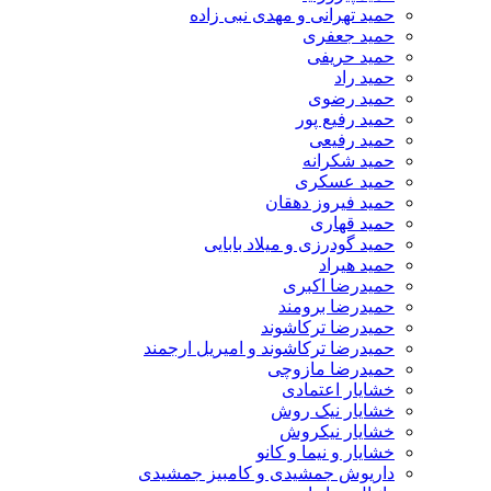
حمید تهرانی و مهدی نبی زاده
حمید جعفری
حمید حریفی
حمید راد
حمید رضوی
حمید رفیع پور
حمید رفیعی
حمید شکرانه
حمید عسکری
حمید فیروز دهقان
حمید قهاری
حمید گودرزی و میلاد بابایی
حمید هیراد
حمیدرضا اکبری
حمیدرضا برومند
حمیدرضا ترکاشوند
حمیدرضا ترکاشوند و امیریل ارجمند
حمیدرضا مازوچی
خشایار اعتمادی
خشایار نیک روش
خشایار نیکروش
خشایار و نیما و کانو
داریوش جمشیدی و کامبیز جمشیدی