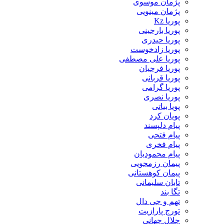
پژمان موسوی
پژمان مینویی
پوریا Kz
پوریا بارجینی
پوریا حیدری
پوریا زادخوست
پوریا علی مصطفی
پوریا فرجیان
پوریا قربانی
پوریا گرامی
پوریا نصری
پویا بیاتی
پویان کرد
پیام دلپسند
پیام فتحی
پیام فخری
پیام محمودیان
پیمان رزمجویی
پیمان کوهستانی
تابان سلیمانی
تگا بند
تهم و جی دال
تورج پارازیت
جلال جهانی