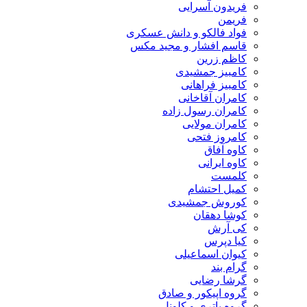
فریدون آسرایی
فریمن
فواد فالکو و دانش عسکری
قاسم افشار و مجید مکس
کاظم زرین
کامبیز جمشیدی
کامبیز فراهانی
کامران آقاخانی
کامران رسول زاده
کامران مولایی
کامروز فتحی
کاوه آفاق
کاوه ایرانی
کلمست
کمیل احتشام
کوروش جمشیدی
کوشا دهقان
کی آرش
کیا دپرس
کیوان اسماعیلی
گرام بند
گرشا رضایی
گروه اپیکور و صادق
گروه باتری و کلونل