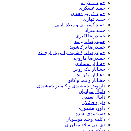
حمید شکرانه
حمید عسکری
حمید فیروز دهقان
حمید قهاری
حمید گودرزی و میلاد بابایی
حمید هیراد
حمیدرضا اکبری
حمیدرضا برومند
حمیدرضا ترکاشوند
حمیدرضا ترکاشوند و امیریل ارجمند
حمیدرضا مازوچی
خشایار اعتمادی
خشایار نیک روش
خشایار نیکروش
خشایار و نیما و کانو
داریوش جمشیدی و کامبیز جمشیدی
دانیال مرادیان
دانیال نعمتی
داوود فشکی
داوود منصوری
دسته‌بندی نشده
دکلمه وحید موسویان
دی جی میلاد مظهری
دیاکو احمدی