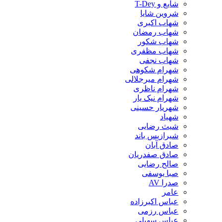
شایع و T-Dey
شروین شایا
شهاب اکبری
شهاب رمضان
شهاب شکور
شهاب مظفری
شهاب نجفی
شهرام شکوهی
شهرام میرجلالی
شهرام ناظری
شهرام نیک یار
شهریار حسینی
شهیاد
شیث رضایی
شیرازیس باند
صادق آبان
صادق صفدریان
صالح رضایی
صبا یوسفی
صدرا AV
عامر
عباس اکبرزاده
عباس رزمی
عباس سهیلی