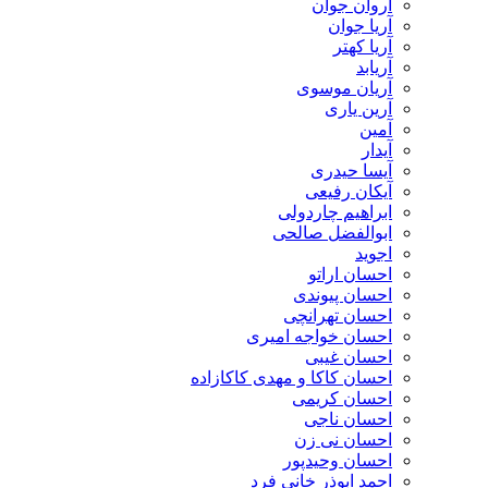
آروان جوان
آریا جوان
آریا کهتر
آریابد
آریان موسوی
آرین یاری
آمین
آیدار
آیسا حیدری
آیکان رفیعی
ابراهیم چاردولی
ابوالفضل صالحی
اجوید
احسان اراتو
احسان پیوندی
احسان تهرانچی
احسان خواجه امیری
احسان غیبی
احسان کاکا و مهدی کاکازاده
احسان کریمی
احسان ناجی
احسان نی زن
احسان وحیدپور
احمد ابوذر خانی فرد