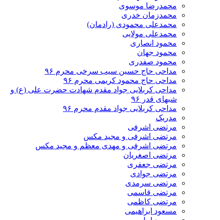
محمدرضا موسوی
محمدزمان خدری
محمدعلی محمودی (رادمان)
محمدعلی مولایی
محمود انصاری
محمود جهان
محمود صفدری
مداحی حاج حسین سیب سرخی محرم ۹۶
مداحی حاج محمود کریمی محرم ۹۶
مداحی کربلایی جواد مقدم شهادت حضرت علی (ع) و
شبهای قدر ۹۶
مداحی کربلایی جواد مقدم محرم ۹۶
مدریک
مرتضی اشرفی
مرتضی اشرفی و مجید مکس
مرتضی اشرفی و مهدی معظم و مجید مکس
مرتضی اصغریان
مرتضی جعفری
مرتضی جوادی
مرتضی سرمدی
مرتضی قاسمی
مرتضی کاظمی
مسعود ابراهیمی