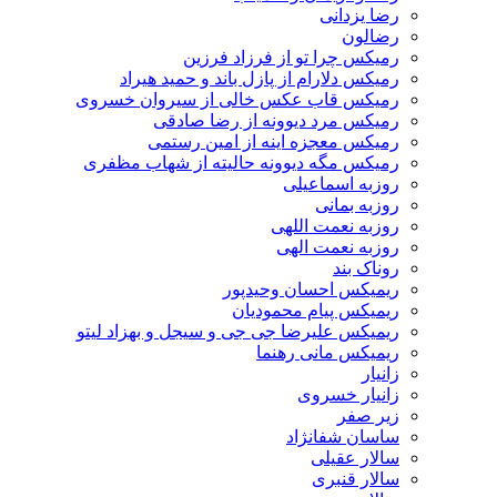
رضا یزدانی
رضالون
رمیکس چرا تو از فرزاد فرزین
رمیکس دلارام از پازل باند و حمید هیراد
رمیکس قاب عکس خالی از سیروان خسروی
رمیکس مرد دیوونه از رضا صادقی
رمیکس معجزه اینه از امین رستمی
رمیکس مگه دیوونه حالیته از شهاب مظفری
روزبه اسماعیلی
روزبه بمانی
روزبه نعمت اللهی
روزبه نعمت الهی
روناک بند
ریمیکس احسان وحیدپور
ریمیکس پیام محمودیان
ریمیکس علیرضا جی جی و سیجل و بهزاد لیتو
ریمیکس مانی رهنما
زانیار
زانیار خسروی
زیر صفر
ساسان شفانژاد
سالار عقیلی
سالار قنبری