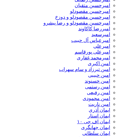
امیرحسین متقیان
امیرحسین مقصودلو
امیرحسین مقصودلو و دوزخ
امیرحسین مقصودلو و رضا پیشرو
امیررضا کاکاوند
امیرسعید
امیرعباس آل حبیب
امیرعلی
امیرعلی پورقاسم
امیرمحمد غفاری
امین اکبری
امین تیرزاد و سام سهراب
امین حبیبی
امین حسنوند
امین رستمی
امین رفیعی
امین محمودی
امین ناریت
ایمان آذری
ایمان استار
ایمان اف جی ۱۰
ایمان جهانگری
ایمان سلطانی