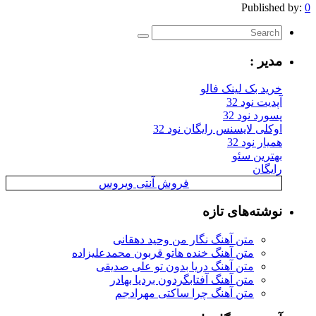
Published by:
0
مدیر :
خرید بک لینک فالو
آپدیت نود 32
پسورد نود 32
اوکلی لایسنس رایگان نود 32
همیار نود 32
بهترین سئو
رایگان
فروش آنتی ویروس
نوشته‌های تازه
متن آهنگ نگار من وحید دهقانی
متن آهنگ خنده هاتو قربون محمدعلیزاده
متن آهنگ دریا بدون تو علی صدیقی
متن آهنگ آفتابگردون بردیا بهادر
متن آهنگ چرا ساکتی مهرادجم