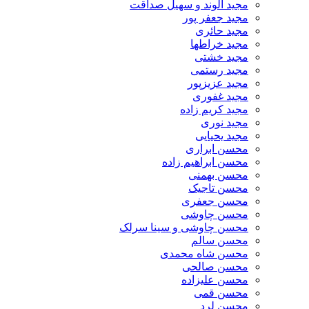
مجید الوند و سهیل صداقت
مجید جعفر پور
مجید حائری
مجید خراطها
مجید خشتی
مجید رستمی
مجید عزیزپور
مجید غفوری
مجید کریم زاده
مجید نوری
مجید یحیایی
محسن ابراری
محسن ابراهیم زاده
محسن بهمنی
محسن تاجیک
محسن جعفری
محسن چاوشی
محسن چاوشی و سینا سرلک
محسن سالم
محسن شاه محمدی
محسن صالحی
محسن علیزاده
محسن قمی
محسن لرد