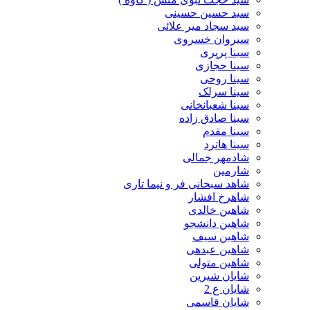
سید حسین حسینى
سید سجاد میر علائی
سیروان خسروی
سینا پرپری
سینا حجازی
سینا روحی
سینا سرلک
سینا شعبانخانی
سینا صادق زاده
سینا مقدم
سینا هاترد
شادمهر جمالی
شارمین
شاهد سبحانی فر و نیما تاری
شاهرخ افشار
شاهین خالدی
شاهین دانشجو
شاهین سیف
شاهین عبدهی
شاهین متولی
شایان شیرین
شایان ع 2
شایان قاسمی