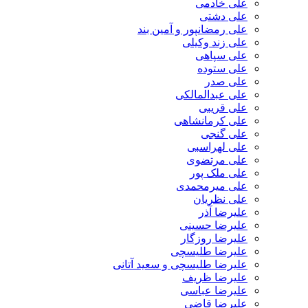
علی خادمی
علی دشتی
علی رمضانپور و آمین بند
علی زند وکیلی
علی سپاهی
علی ستوده
علی صدر
علی عبدالمالکی
علی قریبی
علی کرمانشاهی
علی گنجی
علی لهراسبی
علی مرتضوی
علی ملک پور
علی میرمحمدی
علی نظریان
علیرضا آذر
علیرضا حسینی
علیرضا روزگار
علیرضا طلیسچی
علیرضا طلیسچی و سعید آتانی
علیرضا ظریف
علیرضا عباسی
علیرضا قاضی