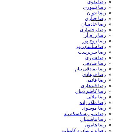
رضا تقوی
رضا تیموری
رضا جوان
رضا چناری
رضا خادمیان
رضا رخساری
رضا رزم آرا
رضا روح پور
رضا ساسان پور
رضا سرپرست
رضا شیری
رضا صادقی
رضا صادقی بنام
رضا فرهادی
رضا قائمی
رضا قندهاری
رضا کاظم دینان
رضا ملایی
رضا ملک زاده
رضا موسوی
رضا نمو و سکسکه بند
رضا هاشمیان
رضا هامون
رضا و نریمان و کامیاب