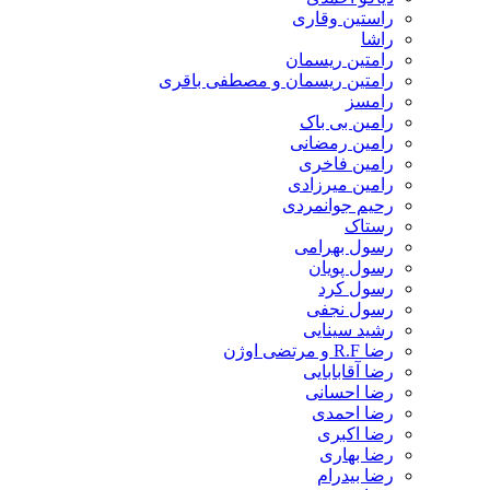
راستین وقاری
راشا
رامتین ریسمان
رامتین ریسمان و مصطفی باقری
رامسز
رامین بی باک
رامین رمضانی
رامین فاخری
رامین میرزادی
رحیم جوانمردی
رستاک
رسول بهرامی
رسول پویان
رسول کرد
رسول نجفی
رشید سینایی
رضا R.F و مرتضی اوژن
رضا آقابابایی
رضا احسانی
رضا احمدی
رضا اکبری
رضا بهاری
رضا بیدرام