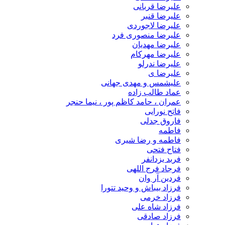
علیرضا قربانی
علیرضا قنبر
علیرضا لاجوردی
علیرضا منصوری فرد
علیرضا مهدیان
علیرضا مهرکام
علیرضا ندرلو
علیرضا ی
علیشمس و مهدی جهانی
عماد طالب زاده
عمران ، حامد کاظم پور ، نیما حنجر
فاتح نورایی
فاروق جدلی
فاطمه
فاطمه و رضا شیری
فتاح فتحی
فربد یزدانفر
فرجاد فرج اللهی
فردین آر وان
فرزاد بیباش و وحید تتورا
فرزاد خرمی
فرزاد شاه علی
فرزاد صادقی