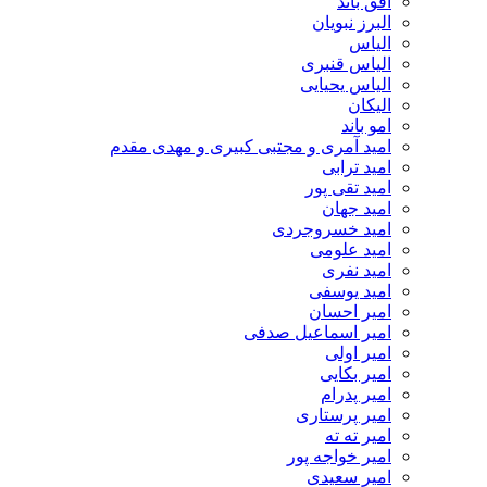
افق باند
البرز نبویان
الیاس
الیاس قنبرى
الیاس یحیایی
الیکان
امو باند
امید آمری و مجتبی کبیری و مهدى مقدم
امید ترابی
امید تقی پور
امید جهان
امید خسروجردی
امید علومی
امید نفری
امید یوسفی
امیر احسان
امیر اسماعیل صدفی
امیر اولی
امیر بکایی
امیر پدرام
امیر پرستاری
امیر ته ته
امیر خواجه پور
امیر سعیدی