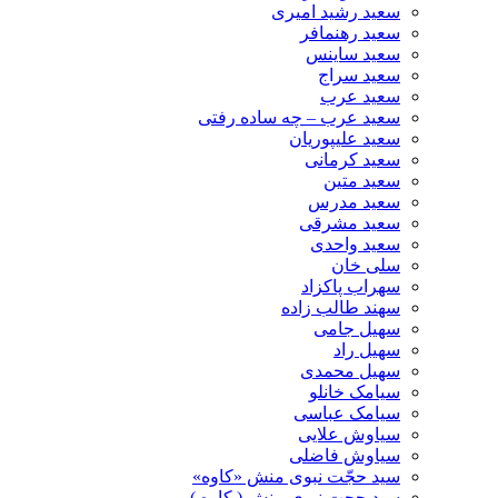
سعید رشید امیری
سعید رهنمافر
سعید ساینس
سعید سراج
سعید عرب
سعید عرب – چه ساده رفتی
سعید علیپوریان
سعید کرمانی
سعید متین
سعید مدرس
سعید مشرقی
سعید واحدی
سلی خان
سهراب پاکزاد
سهند طالب زاده
سهیل جامی
سهیل راد
سهیل محمدی
سیامک خانلو
سیامک عباسی
سیاوش علایی
سیاوش فاضلی
سید حجّت نبوی منش «کاوه»
سید حجت نبوی منش ( کاوه )