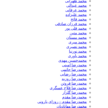
محمد ظهرابی
محمد عبدالی
محمد عرفانی
محمد علیزاده
محمد فاتح
محمد فرزان صادقی
محمد قلی پور
محمد متین
محمد مستان
محمد میری
محمد نصیری
محمد نورنیا
محمد یاوری
محمدحسین مهدی
محمدرضا امینی
محمدرضا حاتمی
محمدرضا رضایی
محمدرضا روزبه
محمدرضا فروتن
محمدرضا فلاح عسگری
محمدرضا گلزار
محمدرضا مقدم
محمدرضا مقدم – روزای بارونی
محمدرضا مهابادیان