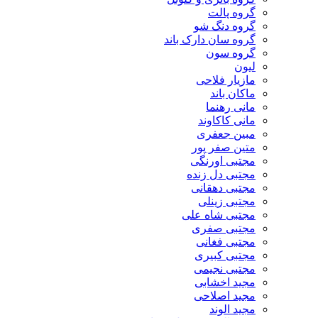
گروه پالت
گروه دنگ شو
گروه سان دارک باند
گروه سون
لیون
مازیار فلاحی
ماکان باند
مانی رهنما
مانی کاکاوند
مبین جعفری
متین صفر پور
مجتبی اورنگی
مجتبی دل زنده
مجتبی دهقانی
مجتبی زینلی
مجتبی شاه علی
مجتبی صفری
مجتبی فغانی
مجتبی کبیری
مجتبی نجیمی
مجید اخشابی
مجید اصلاحی
مجید الوند‎