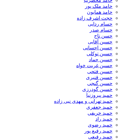
حامد محضرنیا
حامد ملک پور
حامد همایون
حجت اشرف زاده
حسام ردایی
حسام صدر
حسن تاج
حسین آقایی
حسین احسانی
حسین توکلی
حسین حماد
حسین غربت خواه
حسین فتحی
حسین قنبری
حسین گنجی
حسین گودرزی
حمید پیروزنیا
حمید تهرانی و مهدی نبی زاده
حمید جعفری
حمید حریفی
حمید راد
حمید رضوی
حمید رفیع پور
حمید رفیعی