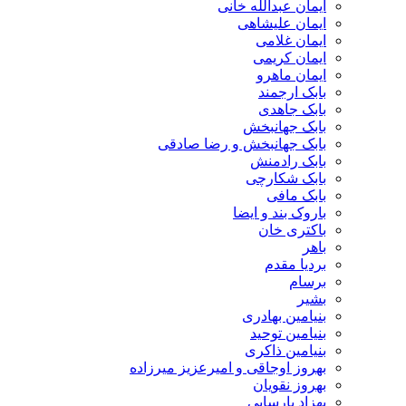
ایمان عبدالله خانی
ایمان علیشاهی
ایمان غلامی
ایمان کریمی
ایمان ماهرو
بابک ارجمند
بابک جاهدی
بابک جهانبخش
بابک جهانبخش و رضا صادقی
بابک رادمنش
بابک شکارچی
بابک مافی
باروک بند و ایضا
باکتری خان
باهر
بردیا مقدم
برسام
بشیر
بنیامین بهادری
بنیامین توحید
بنیامین ذاکری
بهروز اوجاقی و امیرعزیز میرزاده
بهروز نقویان
بهزاد پارسایی