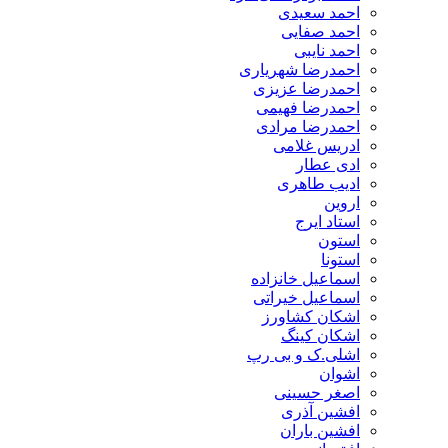
احمد سعیدی
احمد صفایی
احمد نایبی
احمدرضا شهریاری
احمدرضا عزیزی
احمدرضا فهیمی
احمدرضا مرادی
ادریس غلامی
ادی عطار
ادیب طاهری
اروین
استاد ایرج
استون
استونا
اسماعیل خانزاده
اسماعیل خیراتی
اشکان کشاورز
اشکان کینگ
اشلی.ک و بی رپ
اشوان
اصغر حسینی
افشین آذری
افشین باران