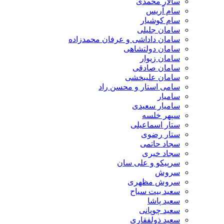
سالار محمدی
سام آریس
سام کوشیار
سامان جلیلی
سامان داداشی و عرفان محمدزاده
سامان دولتشاهی
سامان زیوار
سامان صادقی
سامان علیبخشی
سامی استار و محسن راد
سامیار
سامیار سعیدی
سپهر خلسه
ستار اسماعیلی
ستار رضوی
سجاد حاتمی
سجاد خیری
سرپیکو و علی سان
سروش
سروش مظهری
سعید بیت سیاح
سعید پاشا
سعید چوپانی
سعید ذولفقاری