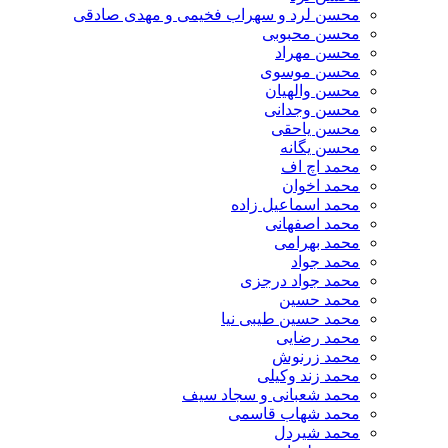
محسن لرد و سهراب فخیمی و مهدی صادقی
محسن محبوبی
محسن مهراد
محسن موسوی
محسن والهیان
محسن وجدانی
محسن یاحقی
محسن یگانه
محمد اچ اف
محمد اخوان
محمد اسماعیل زاده
محمد اصفهانی
محمد بهرامی
محمد جواد
محمد جواد درجزی
محمد حسین
محمد حسین طیبی نیا
محمد رضایی
محمد زرنوش
محمد زند وکیلی
محمد شعبانی و سجاد سیف
محمد شهاب قاسمی
​محمد شیردل