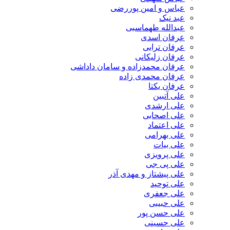
عباس و امین پوررضی
عبد نیک
عبدالله طهماسبی‎
عرفان اسدی
عرفان ترابی
عرفان زلیکانی
عرفان محمدزاده و سامان داداشی
عرفان محمدی زاده
عرفان یکتا
علی آتبین
علی ارشدی
علی اصحابی
علی اعتماد
علی بهرامی
علی بیات
علی پرویزی
علی پی جی
علی پیشتاز و مهدی آذر
علی توحید
علی جعفری
علی حبیبی
علی حسن پور
علی حسینی