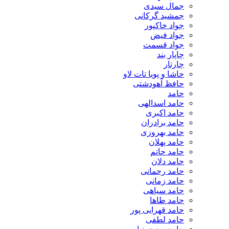
جمال سیدی
جمشید گرکانی
جواد خاکپور
جواد فیض
جواد قسمت
چاپار بند
چارتار
حاشا و پویا تات لاو
حافظ آهودشتی
حامد
حامد اسدالهی
حامد اکبری
حامد برادران
حامد بهروزی
حامد پهلان
حامد حاتم
حامد دلان
حامد رحمانی
حامد زمانی
حامد سیاهی
حامد طاها
حامد قهرایی پور
حامد لطفی