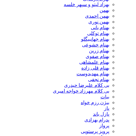
بهزاد لیتو و سپهر خلسه
بهمن
بهمن احمدی
بهمن نوری
بهنام بانی
بهنام توکلی
بهنام جهانبیگلو
بهنام خشوعی
بهنام زرین
بهنام صفوی
بهنام علمشاهی
بهنام قلی زاده
بهنام مهدیدوست
بهنام نجفی
بی کلام علیرضا حیدری
بی کلام مهرزاد خواجه امیری
بیات
بیژن رزم خواه
پاز
پازل باند
پدرام بهزادی
پرواز
پرویز پرستویی