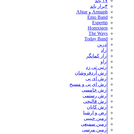
۱۷ باند
۳برار باند
Armaph و Afgar
Emo Band
Espertip
Homxigen
The Ways
Today Band
آدرین
آراد
آراز کمانگر
آراو
آرتین تی زد
آرش آردفروشان
آرش ای پی
آرش ای پی و مسیح
آرش خامسی
آرش رستمی
آرش قالیچی
آرش کایان
​آرض و ارشیا
آرمین حبیبی
آرمین سمیعی
آرمین مرسی