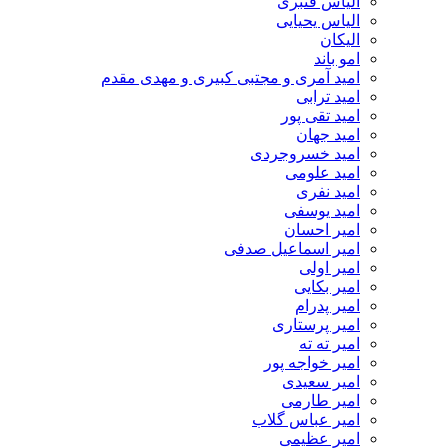
الیاس قنبرى
الیاس یحیایی
الیکان
امو باند
امید آمری و مجتبی کبیری و مهدى مقدم
امید ترابی
امید تقی پور
امید جهان
امید خسروجردی
امید علومی
امید نفری
امید یوسفی
امیر احسان
امیر اسماعیل صدفی
امیر اولی
امیر بکایی
امیر پدرام
امیر پرستاری
امیر ته ته
امیر خواجه پور
امیر سعیدی
امیر طارمی
امیر عباس گلاب
امیر عظیمی