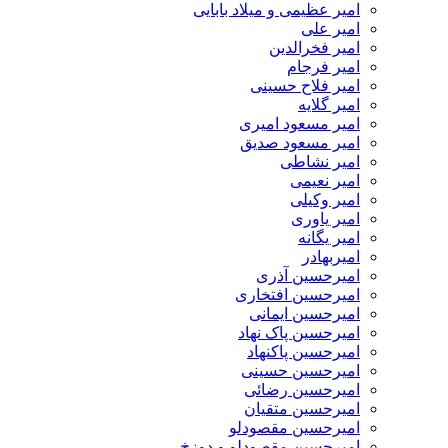
امیر عظیمی و میلاد بابایی
امیر علی
امیر فخرالدین
امیر فرجام
امیر فلاح حسینی
امیر گلایه
امیر مسعود امیری
امیر مسعود صدیق
امیر نشاطی
امیر نعیمی
امیر وکیلی
امیر یاوری
امیر یگانه
امیربهادر
امیرحسین آذری
امیرحسین افتخاری
امیرحسین ایمانی
امیرحسین پاک نهاد
امیرحسین پاکنهاد
امیرحسین حسینی
امیرحسین رضائی
امیرحسین متقیان
امیرحسین مقصودلو
امیرحسین مقصودلو و دوزخ