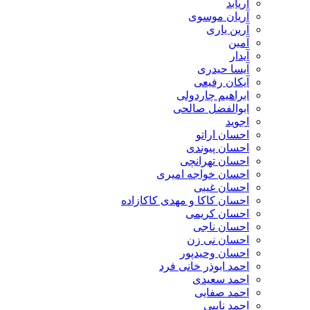
آریابد
آریان موسوی
آرین یاری
آمین
آیدار
آیسا حیدری
آیکان رفیعی
ابراهیم چاردولی
ابوالفضل صالحی
اجوید
احسان اراتو
احسان پیوندی
احسان تهرانچی
احسان خواجه امیری
احسان غیبی
احسان کاکا و مهدی کاکازاده
احسان کریمی
احسان ناجی
احسان نی زن
احسان وحیدپور
احمد ابوذر خانی فرد
احمد سعیدی
احمد صفایی
احمد نایبی