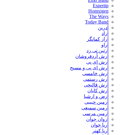
Emo Band
Espertip
Homxigen
The Ways
Today Band
آدرین
آراد
آراز کمانگر
آراو
آرتین تی زد
آرش آردفروشان
آرش ای پی
آرش ای پی و مسیح
آرش خامسی
آرش رستمی
آرش قالیچی
آرش کایان
​آرض و ارشیا
آرمین حبیبی
آرمین سمیعی
آرمین مرسی
آروان جوان
آریا جوان
آریا کهتر