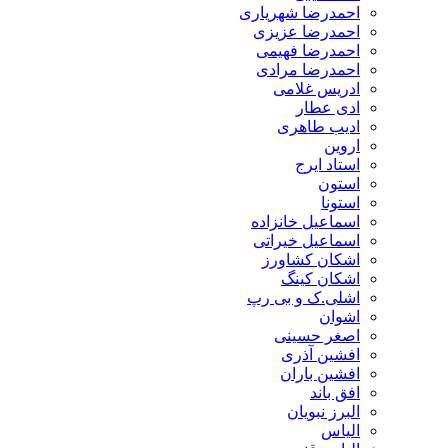
احمدرضا شهریاری
احمدرضا عزیزی
احمدرضا فهیمی
احمدرضا مرادی
ادریس غلامی
ادی عطار
ادیب طاهری
اروین
استاد ایرج
استون
استونا
اسماعیل خانزاده
اسماعیل خیراتی
اشکان کشاورز
اشکان کینگ
اشلی.ک و بی رپ
اشوان
اصغر حسینی
افشین آذری
افشین باران
افق باند
البرز نبویان
الیاس