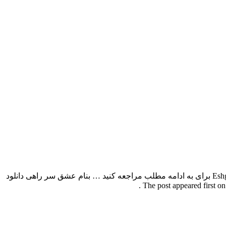
تابان سلیمانی بنام عشق سر راهی با بالاترین کیفیت – Eshghe Sare Rahi برای به ادامه مطلب مراجعه کنید … بنام عشق سر راهی دانلود