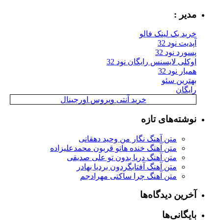
مدیر :
خرید بک لینک فالو
آپدیت نود 32
پسورد نود 32
اوکلی لایسنس رایگان نود 32
همیار نود 32
بهترین سئو
رایگان
خرید آنتی ویروس اورجینال
نوشته‌های تازه
متن آهنگ نگار من وحید دهقانی
متن آهنگ خنده هاتو قربون محمدعلیزاده
متن آهنگ دریا بدون تو علی صدیقی
متن آهنگ آفتابگردون بردیا بهادر
متن آهنگ چرا ساکتی مهرادجم
آخرین دیدگاه‌ها
بایگانی‌ها