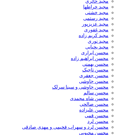
مجید حائری
مجید خراطها
مجید خشتی
مجید رستمی
مجید عزیزپور
مجید غفوری
مجید کریم زاده
مجید نوری
مجید یحیایی
محسن ابراری
محسن ابراهیم زاده
محسن بهمنی
محسن تاجیک
محسن جعفری
محسن چاوشی
محسن چاوشی و سینا سرلک
محسن سالم
محسن شاه محمدی
محسن صالحی
محسن علیزاده
محسن قمی
محسن لرد
محسن لرد و سهراب فخیمی و مهدی صادقی
محسن محبوبی