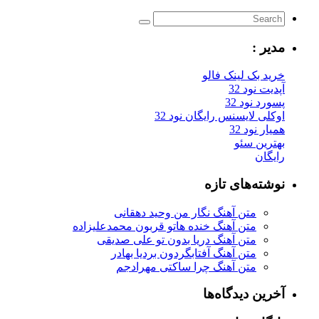
مدیر :
خرید بک لینک فالو
آپدیت نود 32
پسورد نود 32
اوکلی لایسنس رایگان نود 32
همیار نود 32
بهترین سئو
رایگان
نوشته‌های تازه
متن آهنگ نگار من وحید دهقانی
متن آهنگ خنده هاتو قربون محمدعلیزاده
متن آهنگ دریا بدون تو علی صدیقی
متن آهنگ آفتابگردون بردیا بهادر
متن آهنگ چرا ساکتی مهرادجم
آخرین دیدگاه‌ها