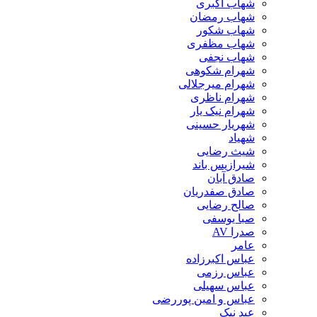
شهاب اکبری
شهاب رمضان
شهاب شکور
شهاب مظفری
شهاب نجفی
شهرام شکوهی
شهرام میرجلالی
شهرام ناظری
شهرام نیک یار
شهریار حسینی
شهیاد
شیث رضایی
شیرازیس باند
صادق آبان
صادق صفدریان
صالح رضایی
صبا یوسفی
صدرا AV
عامر
عباس اکبرزاده
عباس رزمی
عباس سهیلی
عباس و امین پوررضی
عبد نیک