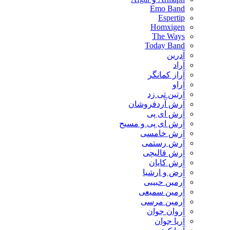
Emo Band
Espertip
Homxigen
The Ways
Today Band
آدرین
آراد
آراز کمانگر
آراو
آرتین تی زد
آرش آردفروشان
آرش ای پی
آرش ای پی و مسیح
آرش خامسی
آرش رستمی
آرش قالیچی
آرش کایان
​آرض و ارشیا
آرمین حبیبی
آرمین سمیعی
آرمین مرسی
آروان جوان
آریا جوان