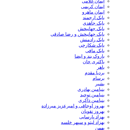
ایمان غلامی
ایمان کریمی
ایمان ماهرو
بابک ارجمند
بابک جاهدی
بابک جهانبخش
بابک جهانبخش و رضا صادقی
بابک رادمنش
بابک شکارچی
بابک مافی
باروک بند و ایضا
باکتری خان
باهر
بردیا مقدم
برسام
بشیر
بنیامین بهادری
بنیامین توحید
بنیامین ذاکری
بهروز اوجاقی و امیرعزیز میرزاده
بهروز نقویان
بهزاد پارسایی
بهزاد لیتو و سپهر خلسه
بهمن