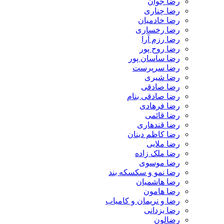
رضا جوان
رضا چناری
رضا خادمیان
رضا رخساری
رضا رزم آرا
رضا روح پور
رضا ساسان پور
رضا سرپرست
رضا شیری
رضا صادقی
رضا صادقی بنام
رضا فرهادی
رضا قائمی
رضا قندهاری
رضا کاظم دینان
رضا ملایی
رضا ملک زاده
رضا موسوی
رضا نمو و سکسکه بند
رضا هاشمیان
رضا هامون
رضا و نریمان و کامیاب
رضا یزدانی
رضالون