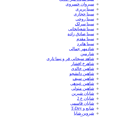
سیروان خسروی
سینا پرپری
سینا حجازی
سینا روحی
سینا سرلک
سینا شعبانخانی
سینا صادق زاده
سینا مقدم
سینا هاترد
شادمهر جمالی
شارمین
شاهد سبحانی فر و نیما تاری
شاهرخ افشار
شاهین خالدی
شاهین دانشجو
شاهین سیف
شاهین عبدهی
شاهین متولی
شایان شیرین
شایان ع 2
شایان قاسمی
شایع و T-Dey
شروین شایا