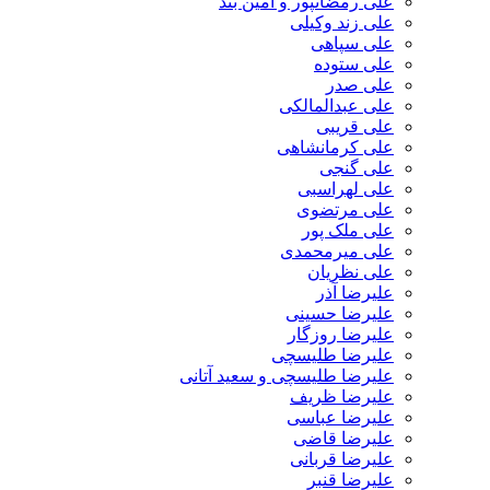
علی رمضانپور و آمین بند
علی زند وکیلی
علی سپاهی
علی ستوده
علی صدر
علی عبدالمالکی
علی قریبی
علی کرمانشاهی
علی گنجی
علی لهراسبی
علی مرتضوی
علی ملک پور
علی میرمحمدی
علی نظریان
علیرضا آذر
علیرضا حسینی
علیرضا روزگار
علیرضا طلیسچی
علیرضا طلیسچی و سعید آتانی
علیرضا ظریف
علیرضا عباسی
علیرضا قاضی
علیرضا قربانی
علیرضا قنبر