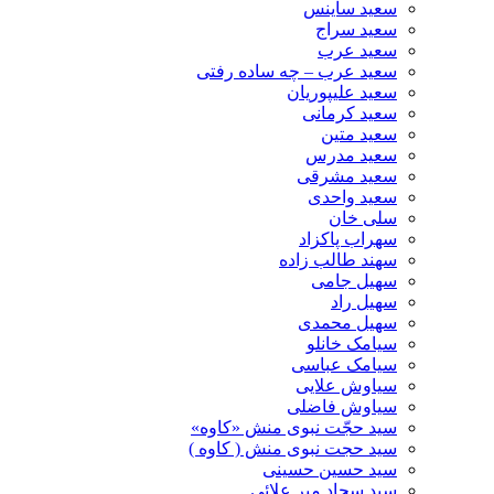
سعید ساینس
سعید سراج
سعید عرب
سعید عرب – چه ساده رفتی
سعید علیپوریان
سعید کرمانی
سعید متین
سعید مدرس
سعید مشرقی
سعید واحدی
سلی خان
سهراب پاکزاد
سهند طالب زاده
سهیل جامی
سهیل راد
سهیل محمدی
سیامک خانلو
سیامک عباسی
سیاوش علایی
سیاوش فاضلی
سید حجّت نبوی منش «کاوه»
سید حجت نبوی منش ( کاوه )
سید حسین حسینى
سید سجاد میر علائی