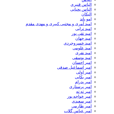
الیاس قنبرى
الیاس یحیایی
الیکان
امو باند
امید آمری و مجتبی کبیری و مهدى مقدم
امید ترابی
امید تقی پور
امید جهان
امید خسروجردی
امید علومی
امید نفری
امید یوسفی
امیر احسان
امیر اسماعیل صدفی
امیر اولی
امیر بکایی
امیر پدرام
امیر پرستاری
امیر ته ته
امیر خواجه پور
امیر سعیدی
امیر طارمی
امیر عباس گلاب