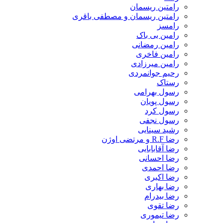
رامتین ریسمان
رامتین ریسمان و مصطفی باقری
رامسز
رامین بی باک
رامین رمضانی
رامین فاخری
رامین میرزادی
رحیم جوانمردی
رستاک
رسول بهرامی
رسول پویان
رسول کرد
رسول نجفی
رشید سینایی
رضا R.F و مرتضی اوژن
رضا آقابابایی
رضا احسانی
رضا احمدی
رضا اکبری
رضا بهاری
رضا بیدرام
رضا تقوی
رضا تیموری