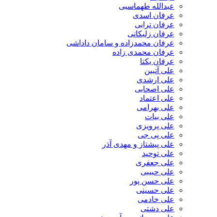
عبدالله طهماسبی‎
عرفان اسدی
عرفان ترابی
عرفان زلیکانی
عرفان محمدزاده و سامان داداشی
عرفان محمدی زاده
عرفان یکتا
علی آتبین
علی ارشدی
علی اصحابی
علی اعتماد
علی بهرامی
علی بیات
علی پرویزی
علی پی جی
علی پیشتاز و مهدی آذر
علی توحید
علی جعفری
علی حبیبی
علی حسن پور
علی حسینی
علی خادمی
علی دشتی