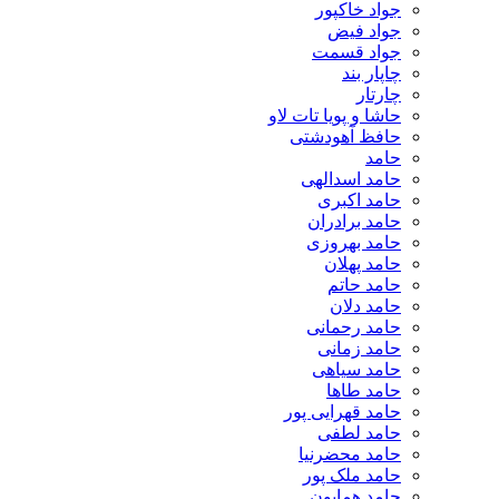
جواد خاکپور
جواد فیض
جواد قسمت
چاپار بند
چارتار
حاشا و پویا تات لاو
حافظ آهودشتی
حامد
حامد اسدالهی
حامد اکبری
حامد برادران
حامد بهروزی
حامد پهلان
حامد حاتم
حامد دلان
حامد رحمانی
حامد زمانی
حامد سیاهی
حامد طاها
حامد قهرایی پور
حامد لطفی
حامد محضرنیا
حامد ملک پور
حامد همایون