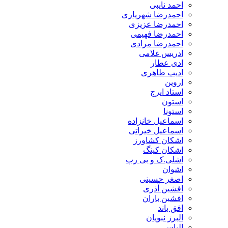
احمد نایبی
احمدرضا شهریاری
احمدرضا عزیزی
احمدرضا فهیمی
احمدرضا مرادی
ادریس غلامی
ادی عطار
ادیب طاهری
اروین
استاد ایرج
استون
استونا
اسماعیل خانزاده
اسماعیل خیراتی
اشکان کشاورز
اشکان کینگ
اشلی.ک و بی رپ
اشوان
اصغر حسینی
افشین آذری
افشین باران
افق باند
البرز نبویان
الیاس