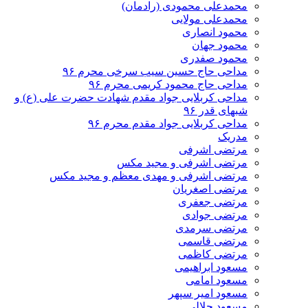
محمدعلی محمودی (رادمان)
محمدعلی مولایی
محمود انصاری
محمود جهان
محمود صفدری
مداحی حاج حسین سیب سرخی محرم ۹۶
مداحی حاج محمود کریمی محرم ۹۶
مداحی کربلایی جواد مقدم شهادت حضرت علی (ع) و
شبهای قدر ۹۶
مداحی کربلایی جواد مقدم محرم ۹۶
مدریک
مرتضی اشرفی
مرتضی اشرفی و مجید مکس
مرتضی اشرفی و مهدی معظم و مجید مکس
مرتضی اصغریان
مرتضی جعفری
مرتضی جوادی
مرتضی سرمدی
مرتضی قاسمی
مرتضی کاظمی
مسعود ابراهیمی
مسعود امامی
مسعود امیر سپهر
مسعود جلالی