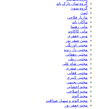
گروه سان دارک باند
گروه سون
لیون
مازیار فلاحی
ماکان باند
مانی رهنما
مانی کاکاوند
مبین جعفری
متین صفر پور
مجتبی اورنگی
مجتبی دل زنده
مجتبی دهقانی
مجتبی زینلی
مجتبی شاه علی
مجتبی صفری
مجتبی فغانی
مجتبی کبیری
مجتبی نجیمی
مجید اخشابی
مجید اصلاحی
مجید الوند‎
مجید الوند و سهیل صداقت
مجید جعفر پور