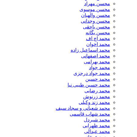
محسن مهراد
محسن موسوی
محسن والهیان
محسن وجدانی
محسن یاحقی
محسن یگانه
محمد اچ اف
محمد اخوان
محمد اسماعیل زاده
محمد اصفهانی
محمد بهرامی
محمد جواد
محمد جواد درجزی
محمد حسین
محمد حسین طیبی نیا
محمد رضایی
محمد زرنوش
محمد زند وکیلی
محمد شعبانی و سجاد سیف
محمد شهاب قاسمی
​محمد شیردل
محمد ظهرابی
محمد عبدالی