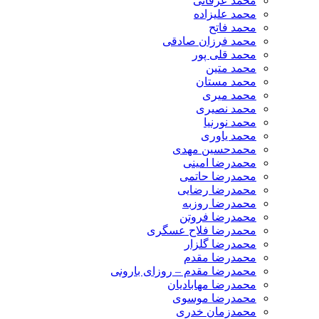
محمد عرفانی
محمد علیزاده
محمد فاتح
محمد فرزان صادقی
محمد قلی پور
محمد متین
محمد مستان
محمد میری
محمد نصیری
محمد نورنیا
محمد یاوری
محمدحسین مهدی
محمدرضا امینی
محمدرضا حاتمی
محمدرضا رضایی
محمدرضا روزبه
محمدرضا فروتن
محمدرضا فلاح عسگری
محمدرضا گلزار
محمدرضا مقدم
محمدرضا مقدم – روزای بارونی
محمدرضا مهابادیان
محمدرضا موسوی
محمدزمان خدری