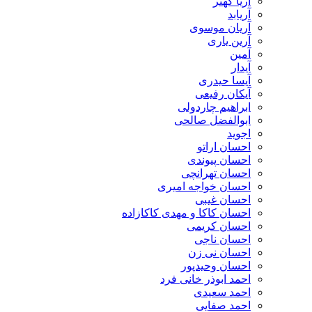
آریا کهتر
آریابد
آریان موسوی
آرین یاری
آمین
آیدار
آیسا حیدری
آیکان رفیعی
ابراهیم چاردولی
ابوالفضل صالحی
اجوید
احسان اراتو
احسان پیوندی
احسان تهرانچی
احسان خواجه امیری
احسان غیبی
احسان کاکا و مهدی کاکازاده
احسان کریمی
احسان ناجی
احسان نی زن
احسان وحیدپور
احمد ابوذر خانی فرد
احمد سعیدی
احمد صفایی