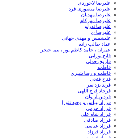
علیرضا لاجوردی
علیرضا منصوری فرد
علیرضا مهدیان
علیرضا مهرکام
علیرضا ندرلو
علیرضا ی
علیشمس و مهدی جهانی
عماد طالب زاده
عمران ، حامد کاظم پور ، نیما حنجر
فاتح نورایی
فاروق جدلی
فاطمه
فاطمه و رضا شیری
فتاح فتحی
فربد یزدانفر
فرجاد فرج اللهی
فردین آر وان
فرزاد بیباش و وحید تتورا
فرزاد خرمی
فرزاد شاه علی
فرزاد صادقی
فرزاد عباسی
فرزاد فرزاد
فرزاد فرزین