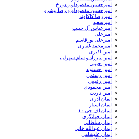
امیرحسین مقصودلو و دوزخ
امیرحسین مقصودلو و رضا پیشرو
امیررضا کاکاوند
امیرسعید
امیرعباس آل حبیب
امیرعلی
امیرعلی پورقاسم
امیرمحمد غفاری
امین اکبری
امین تیرزاد و سام سهراب
امین حبیبی
امین حسنوند
امین رستمی
امین رفیعی
امین محمودی
امین ناریت
ایمان آذری
ایمان استار
ایمان اف جی ۱۰
ایمان جهانگری
ایمان سلطانی
ایمان عبدالله خانی
ایمان علیشاهی