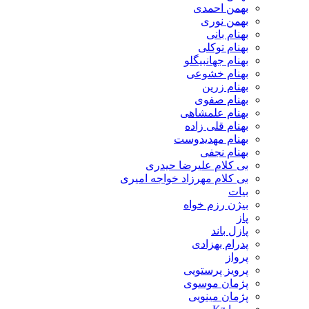
بهمن احمدی
بهمن نوری
بهنام بانی
بهنام توکلی
بهنام جهانبیگلو
بهنام خشوعی
بهنام زرین
بهنام صفوی
بهنام علمشاهی
بهنام قلی زاده
بهنام مهدیدوست
بهنام نجفی
بی کلام علیرضا حیدری
بی کلام مهرزاد خواجه امیری
بیات
بیژن رزم خواه
پاز
پازل باند
پدرام بهزادی
پرواز
پرویز پرستویی
پژمان موسوی
پژمان مینویی