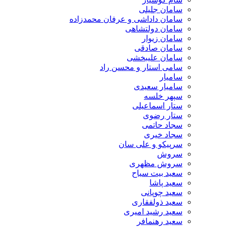
سامان جلیلی
سامان داداشی و عرفان محمدزاده
سامان دولتشاهی
سامان زیوار
سامان صادقی
سامان علیبخشی
سامی استار و محسن راد
سامیار
سامیار سعیدی
سپهر خلسه
ستار اسماعیلی
ستار رضوی
سجاد حاتمی
سجاد خیری
سرپیکو و علی سان
سروش
سروش مظهری
سعید بیت سیاح
سعید پاشا
سعید چوپانی
سعید ذولفقاری
سعید رشید امیری
سعید رهنمافر