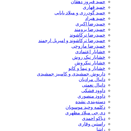
حمید فیروز دهقان
حمید قهاری
حمید گودرزی و میلاد بابایی
حمید هیراد
حمیدرضا اکبری
حمیدرضا برومند
حمیدرضا ترکاشوند
حمیدرضا ترکاشوند و امیریل ارجمند
حمیدرضا مازوچی
خشایار اعتمادی
خشایار نیک روش
خشایار نیکروش
خشایار و نیما و کانو
داریوش جمشیدی و کامبیز جمشیدی
دانیال مرادیان
دانیال نعمتی
داوود فشکی
داوود منصوری
دسته‌بندی نشده
دکلمه وحید موسویان
دی جی میلاد مظهری
دیاکو احمدی
راستین وقاری
راشا