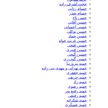
حجت اشرف زاده
حسام ردایی
حسام صدر
حسن تاج
حسین آقایی
حسین احسانی
حسین توکلی
حسین حماد
حسین غربت خواه
حسین فتحی
حسین قنبری
حسین گنجی
حسین گودرزی
حمید پیروزنیا
حمید تهرانی و مهدی نبی زاده
حمید جعفری
حمید حریفی
حمید راد
حمید رضوی
حمید رفیع پور
حمید رفیعی
حمید شکرانه
حمید عسکری