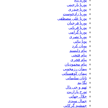
پوریا Kz
پوریا بارجینی
پوریا حیدری
پوریا زادخوست
پوریا علی مصطفی
پوریا فرجیان
پوریا قربانی
پوریا گرامی
پوریا نصری
پویا بیاتی
پویان کرد
پیام دلپسند
پیام فتحی
پیام فخری
پیام محمودیان
پیمان رزمجویی
پیمان کوهستانی
تابان سلیمانی
تگا بند
تهم و جی دال
تورج پارازیت
جلال جهانی
جمال سیدی
جمشید گرکانی