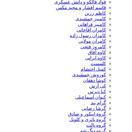
فواد فالکو و دانش عسکری
قاسم افشار و مجید مکس
کاظم زرین
کامبیز جمشیدی
کامبیز فراهانی
کامران آقاخانی
کامران رسول زاده
کامران مولایی
کامروز فتحی
کاوه آفاق
کاوه ایرانی
کلمست
کمیل احتشام
کوروش جمشیدی
کوشا دهقان
کی آرش
کیا دپرس
کیوان اسماعیلی
گرام بند
گرشا رضایی
گروه اپیکور و صادق
گروه باتری و کلونل
گروه پالت
گروه دنگ شو