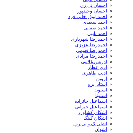
احسان نی زن
احسان وحیدپور
احمد ابوذر خانی فرد
احمد سعیدی
احمد صفایی
احمد نایبی
احمدرضا شهریاری
احمدرضا عزیزی
احمدرضا فهیمی
احمدرضا مرادی
ادریس غلامی
ادی عطار
ادیب طاهری
اروین
استاد ایرج
استون
استونا
اسماعیل خانزاده
اسماعیل خیراتی
اشکان کشاورز
اشکان کینگ
اشلی.ک و بی رپ
اشوان