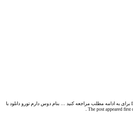
بهروز نقویان بنام دوس دارم تورو با بالاترین کیفیت – Dus Daram Toro برای به ادامه مطلب مراجعه کنید … بنام دوس دارم تورو دانلود با