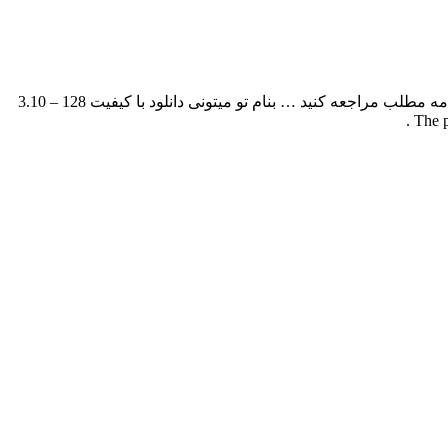
بهروز نقویان بنام تو میتونی با بالاترین کیفیت – To Mituni برای به ادامه مطلب مراجعه کنید … بنام تو میتونی دانلود با کیفیت 128 – 3.10