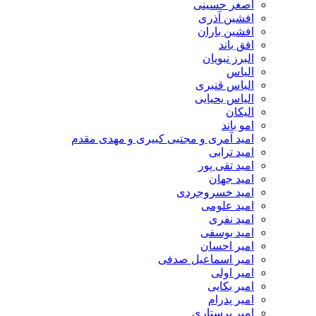
اصغر حسینی
افشین آذری
افشین باران
افق باند
البرز نبویان
الیاس
الیاس قنبرى
الیاس یحیایی
الیکان
امو باند
امید آمری و مجتبی کبیری و مهدى مقدم
امید ترابی
امید تقی پور
امید جهان
امید خسروجردی
امید علومی
امید نفری
امید یوسفی
امیر احسان
امیر اسماعیل صدفی
امیر اولی
امیر بکایی
امیر پدرام
امیر پرستاری