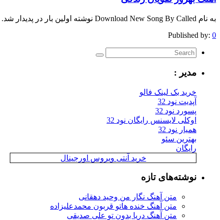
به نام Download New Song By Called نوشته اولین بار در پدیدار شد.
Published by:
0
مدیر :
خرید بک لینک فالو
آپدیت نود 32
پسورد نود 32
اوکلی لایسنس رایگان نود 32
همیار نود 32
بهترین سئو
رایگان
خرید آنتی ویروس اورجینال
نوشته‌های تازه
متن آهنگ نگار من وحید دهقانی
متن آهنگ خنده هاتو قربون محمدعلیزاده
متن آهنگ دریا بدون تو علی صدیقی