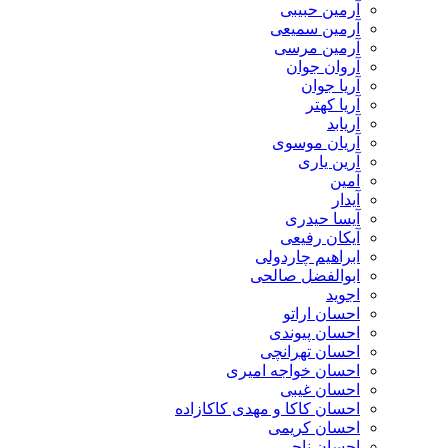
آرمین حبیبی
آرمین سمیعی
آرمین مرسی
آروان جوان
آریا جوان
آریا کهتر
آریابد
آریان موسوی
آرین یاری
آمین
آیدار
آیسا حیدری
آیکان رفیعی
ابراهیم چاردولی
ابوالفضل صالحی
اجوید
احسان اراتو
احسان پیوندی
احسان تهرانچی
احسان خواجه امیری
احسان غیبی
احسان کاکا و مهدی کاکازاده
احسان کریمی
احسان ناجی