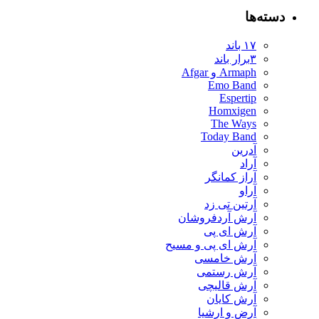
دسته‌ها
۱۷ باند
۳برار باند
Armaph و Afgar
Emo Band
Espertip
Homxigen
The Ways
Today Band
آدرین
آراد
آراز کمانگر
آراو
آرتین تی زد
آرش آردفروشان
آرش ای پی
آرش ای پی و مسیح
آرش خامسی
آرش رستمی
آرش قالیچی
آرش کایان
​آرض و ارشیا