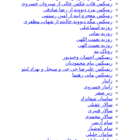
رمیکس قاب عکس خالی از سیروان خسروی
رمیکس مرد دیوونه از رضا صادقی
رمیکس معجزه اینه از امین رستمی
رمیکس مگه دیوونه حالیته از شهاب مظفری
روزبه اسماعیلی
روزبه بمانی
روزبه نعمت اللهی
روزبه نعمت الهی
روناک بند
ریمیکس احسان وحیدپور
ریمیکس پیام محمودیان
ریمیکس علیرضا جی جی و سیجل و بهزاد لیتو
ریمیکس مانی رهنما
زانیار
زانیار خسروی
زیر صفر
ساسان شفانژاد
سالار عقیلی
سالار قنبری
سالار محمدی
سام آریس
سام کوشیار
سامان جلیلی