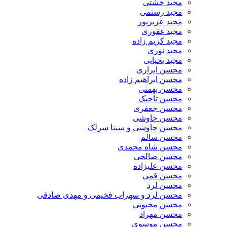
مجید خشتی
مجید رستمی
مجید عزیزپور
مجید غفوری
مجید کریم زاده
مجید نوری
مجید یحیایی
محسن ابراری
محسن ابراهیم زاده
محسن بهمنی
محسن تاجیک
محسن جعفری
محسن چاوشی
محسن چاوشی و سینا سرلک
محسن سالم
محسن شاه محمدی
محسن صالحی
محسن علیزاده
محسن قمی
محسن لرد
محسن لرد و سهراب فخیمی و مهدی صادقی
محسن محبوبی
محسن مهراد
محسن موسوی