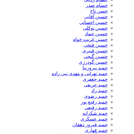
حسام صدر
حسن تاج
حسین آقایی
حسین احسانی
حسین توکلی
حسین حماد
حسین غربت خواه
حسین فتحی
حسین قنبری
حسین گنجی
حسین گودرزی
حمید پیروزنیا
حمید تهرانی و مهدی نبی زاده
حمید جعفری
حمید حریفی
حمید راد
حمید رضوی
حمید رفیع پور
حمید رفیعی
حمید شکرانه
حمید عسکری
حمید فیروز دهقان
حمید قهاری