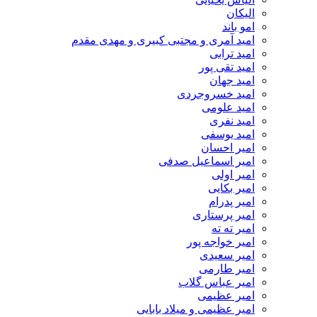
الیکان
امو باند
امید آمری و مجتبی کبیری و مهدى مقدم
امید ترابی
امید تقی پور
امید جهان
امید خسروجردی
امید علومی
امید نفری
امید یوسفی
امیر احسان
امیر اسماعیل صدفی
امیر اولی
امیر بکایی
امیر پدرام
امیر پرستاری
امیر ته ته
امیر خواجه پور
امیر سعیدی
امیر طارمی
امیر عباس گلاب
امیر عظیمی
امیر عظیمی و میلاد بابایی