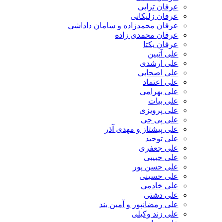
عرفان ترابی
عرفان زلیکانی
عرفان محمدزاده و سامان داداشی
عرفان محمدی زاده
عرفان یکتا
علی آتبین
علی ارشدی
علی اصحابی
علی اعتماد
علی بهرامی
علی بیات
علی پرویزی
علی پی جی
علی پیشتاز و مهدی آذر
علی توحید
علی جعفری
علی حبیبی
علی حسن پور
علی حسینی
علی خادمی
علی دشتی
علی رمضانپور و آمین بند
علی زند وکیلی