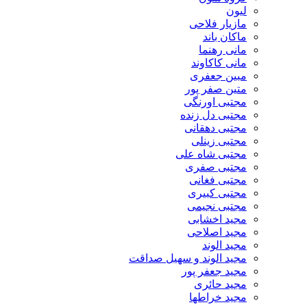
لیون
مازیار فلاحی
ماکان باند
مانی رهنما
مانی کاکاوند
مبین جعفری
متین صفر پور
مجتبی اورنگی
مجتبی دل زنده
مجتبی دهقانی
مجتبی زینلی
مجتبی شاه علی
مجتبی صفری
مجتبی فغانی
مجتبی کبیری
مجتبی نجیمی
مجید اخشابی
مجید اصلاحی
مجید الوند‎
مجید الوند و سهیل صداقت
مجید جعفر پور
مجید حائری
مجید خراطها