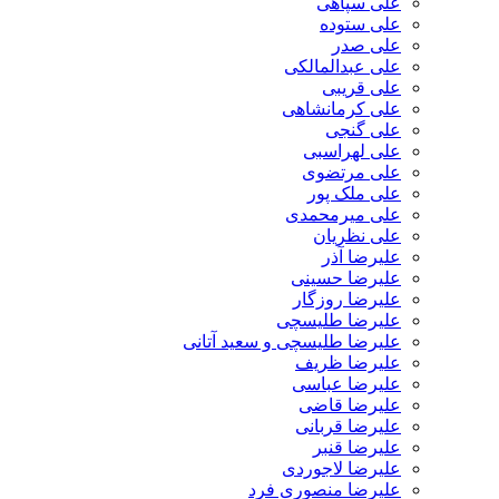
علی سپاهی
علی ستوده
علی صدر
علی عبدالمالکی
علی قریبی
علی کرمانشاهی
علی گنجی
علی لهراسبی
علی مرتضوی
علی ملک پور
علی میرمحمدی
علی نظریان
علیرضا آذر
علیرضا حسینی
علیرضا روزگار
علیرضا طلیسچی
علیرضا طلیسچی و سعید آتانی
علیرضا ظریف
علیرضا عباسی
علیرضا قاضی
علیرضا قربانی
علیرضا قنبر
علیرضا لاجوردی
علیرضا منصوری فرد