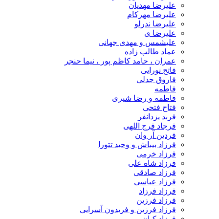
علیرضا مهدیان
علیرضا مهرکام
علیرضا ندرلو
علیرضا ی
علیشمس و مهدی جهانی
عماد طالب زاده
عمران ، حامد کاظم پور ، نیما حنجر
فاتح نورایی
فاروق جدلی
فاطمه
فاطمه و رضا شیری
فتاح فتحی
فربد یزدانفر
فرجاد فرج اللهی
فردین آر وان
فرزاد بیباش و وحید تتورا
فرزاد خرمی
فرزاد شاه علی
فرزاد صادقی
فرزاد عباسی
فرزاد فرزاد
فرزاد فرزین
فرزاد فرزین و فریدون آسرایی
فرزاد کیان