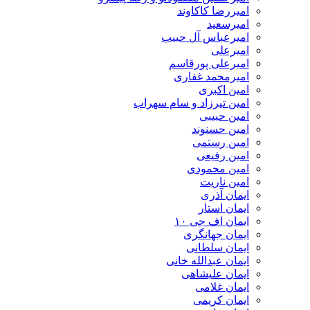
امیررضا کاکاوند
امیرسعید
امیرعباس آل حبیب
امیرعلی
امیرعلی پورقاسم
امیرمحمد غفاری
امین اکبری
امین تیرزاد و سام سهراب
امین حبیبی
امین حسنوند
امین رستمی
امین رفیعی
امین محمودی
امین ناریت
ایمان آذری
ایمان استار
ایمان اف جی ۱۰
ایمان جهانگری
ایمان سلطانی
ایمان عبدالله خانی
ایمان علیشاهی
ایمان غلامی
ایمان کریمی