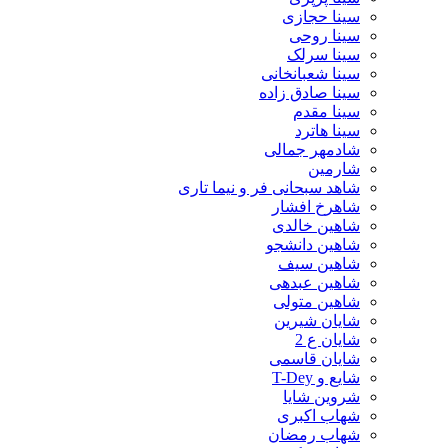
سینا حجازی
سینا روحی
سینا سرلک
سینا شعبانخانی
سینا صادق زاده
سینا مقدم
سینا هاترد
شادمهر جمالی
شارمین
شاهد سبحانی فر و نیما تاری
شاهرخ افشار
شاهین خالدی
شاهین دانشجو
شاهین سیف
شاهین عبدهی
شاهین متولی
شایان شیرین
شایان ع 2
شایان قاسمی
شایع و T-Dey
شروین شایا
شهاب اکبری
شهاب رمضان