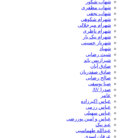
شهاب شکور
شهاب مظفری
شهاب نجفی
شهرام شکوهی
شهرام میرجلالی
شهرام ناظری
شهرام نیک یار
شهریار حسینی
شهیاد
شیث رضایی
شیرازیس باند
صادق آبان
صادق صفدریان
صالح رضایی
صبا یوسفی
صدرا AV
عامر
عباس اکبرزاده
عباس رزمی
عباس سهیلی
عباس و امین پوررضی
عبد نیک
عبدالله طهماسبی‎
عرفان اسدی