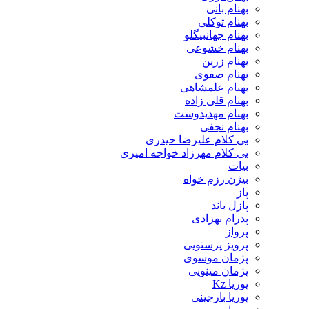
بهنام بانی
بهنام توکلی
بهنام جهانبیگلو
بهنام خشوعی
بهنام زرین
بهنام صفوی
بهنام علمشاهی
بهنام قلی زاده
بهنام مهدیدوست
بهنام نجفی
بی کلام علیرضا حیدری
بی کلام مهرزاد خواجه امیری
بیات
بیژن رزم خواه
پاز
پازل باند
پدرام بهزادی
پرواز
پرویز پرستویی
پژمان موسوی
پژمان مینویی
پوریا Kz
پوریا بارجینی