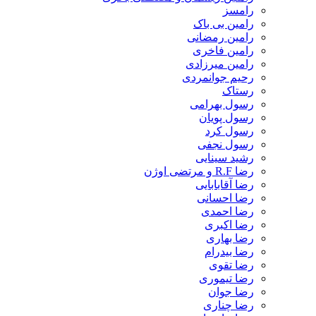
رامسز
رامین بی باک
رامین رمضانی
رامین فاخری
رامین میرزادی
رحیم جوانمردی
رستاک
رسول بهرامی
رسول پویان
رسول کرد
رسول نجفی
رشید سینایی
رضا R.F و مرتضی اوژن
رضا آقابابایی
رضا احسانی
رضا احمدی
رضا اکبری
رضا بهاری
رضا بیدرام
رضا تقوی
رضا تیموری
رضا جوان
رضا چناری