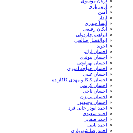
آریان موسوی
آرین یاری
آمین
آیدار
آیسا حیدری
آیکان رفیعی
ابراهیم چاردولی
ابوالفضل صالحی
اجوید
احسان اراتو
احسان پیوندی
احسان تهرانچی
احسان خواجه امیری
احسان غیبی
احسان کاکا و مهدی کاکازاده
احسان کریمی
احسان ناجی
احسان نی زن
احسان وحیدپور
احمد ابوذر خانی فرد
احمد سعیدی
احمد صفایی
احمد نایبی
احمدرضا شهریاری