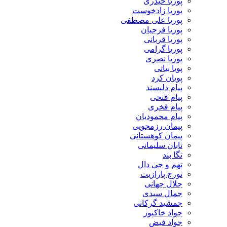
پوریا حیدری
پوریا زادخوست
پوریا علی مصطفی
پوریا فرجیان
پوریا قربانی
پوریا گرامی
پوریا نصری
پویا بیاتی
پویان کرد
پیام دلپسند
پیام فتحی
پیام فخری
پیام محمودیان
پیمان رزمجویی
پیمان کوهستانی
تابان سلیمانی
تگا بند
تهم و جی دال
تورج پارازیت
جلال جهانی
جمال سیدی
جمشید گرکانی
جواد خاکپور
جواد فیض