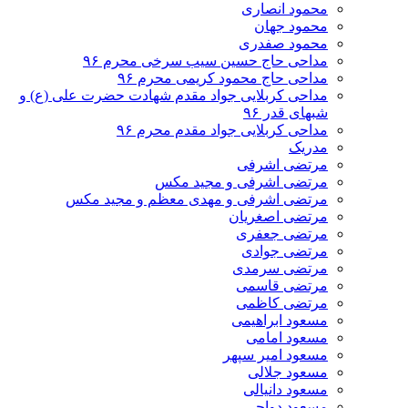
محمود انصاری
محمود جهان
محمود صفدری
مداحی حاج حسین سیب سرخی محرم ۹۶
مداحی حاج محمود کریمی محرم ۹۶
مداحی کربلایی جواد مقدم شهادت حضرت علی (ع) و
شبهای قدر ۹۶
مداحی کربلایی جواد مقدم محرم ۹۶
مدریک
مرتضی اشرفی
مرتضی اشرفی و مجید مکس
مرتضی اشرفی و مهدی معظم و مجید مکس
مرتضی اصغریان
مرتضی جعفری
مرتضی جوادی
مرتضی سرمدی
مرتضی قاسمی
مرتضی کاظمی
مسعود ابراهیمی
مسعود امامی
مسعود امیر سپهر
مسعود جلالی
مسعود دانیالی
مسعود دواچی