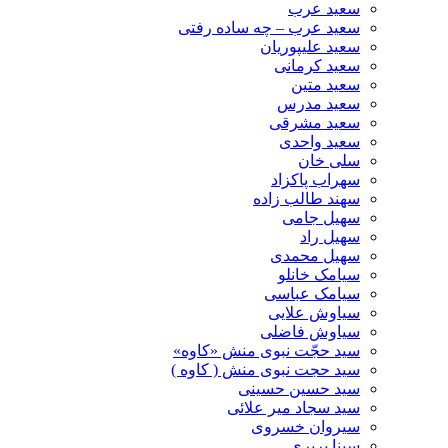
سعید عرب
سعید عرب – چه ساده رفتی
سعید علیپوریان
سعید کرمانی
سعید متین
سعید مدرس
سعید مشرقی
سعید واحدی
سلی خان
سهراب پاکزاد
سهند طالب زاده
سهیل جامی
سهیل راد
سهیل محمدی
سیامک خانلو
سیامک عباسی
سیاوش علایی
سیاوش فاضلی
سید حجّت نبوی منش «کاوه»
سید حجت نبوی منش ( کاوه )
سید حسین حسینى
سید سجاد میر علائی
سیروان خسروی
سینا پرپری