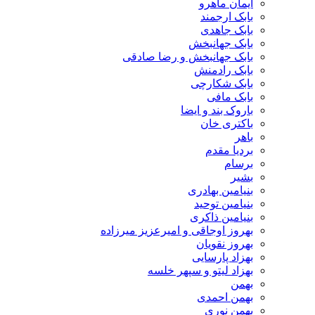
ایمان ماهرو
بابک ارجمند
بابک جاهدی
بابک جهانبخش
بابک جهانبخش و رضا صادقی
بابک رادمنش
بابک شکارچی
بابک مافی
باروک بند و ایضا
باکتری خان
باهر
بردیا مقدم
برسام
بشیر
بنیامین بهادری
بنیامین توحید
بنیامین ذاکری
بهروز اوجاقی و امیرعزیز میرزاده
بهروز نقویان
بهزاد پارسایی
بهزاد لیتو و سپهر خلسه
بهمن
بهمن احمدی
بهمن نوری