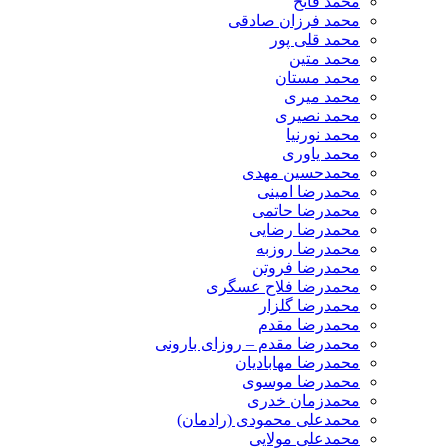
محمد فاتح
محمد فرزان صادقی
محمد قلی پور
محمد متین
محمد مستان
محمد میری
محمد نصیری
محمد نورنیا
محمد یاوری
محمدحسین مهدی
محمدرضا امینی
محمدرضا حاتمی
محمدرضا رضایی
محمدرضا روزبه
محمدرضا فروتن
محمدرضا فلاح عسگری
محمدرضا گلزار
محمدرضا مقدم
محمدرضا مقدم – روزای بارونی
محمدرضا مهابادیان
محمدرضا موسوی
محمدزمان خدری
محمدعلی محمودی (رادمان)
محمدعلی مولایی