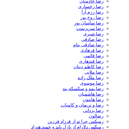
رضا خادمیان
رضا رخساری
رضا رزم آرا
رضا روح پور
رضا ساسان پور
رضا سرپرست
رضا شیری
رضا صادقی
رضا صادقی بنام
رضا فرهادی
رضا قائمی
رضا قندهاری
رضا کاظم دینان
رضا ملایی
رضا ملک زاده
رضا موسوی
رضا نمو و سکسکه بند
رضا هاشمیان
رضا هامون
رضا و نریمان و کامیاب
رضا یزدانی
رضالون
رمیکس چرا تو از فرزاد فرزین
رمیکس دلارام از پازل باند و حمید هیراد