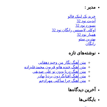
مدیر :
خرید بک لینک فالو
آپدیت نود 32
پسورد نود 32
اوکلی لایسنس رایگان نود 32
همیار نود 32
بهترین سئو
رایگان
نوشته‌های تازه
متن آهنگ نگار من وحید دهقانی
متن آهنگ خنده هاتو قربون محمدعلیزاده
متن آهنگ دریا بدون تو علی صدیقی
متن آهنگ آفتابگردون بردیا بهادر
متن آهنگ چرا ساکتی مهرادجم
آخرین دیدگاه‌ها
بایگانی‌ها