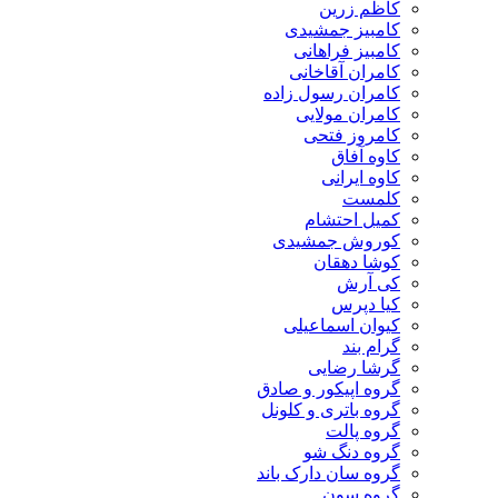
کاظم زرین
کامبیز جمشیدی
کامبیز فراهانی
کامران آقاخانی
کامران رسول زاده
کامران مولایی
کامروز فتحی
کاوه آفاق
کاوه ایرانی
کلمست
کمیل احتشام
کوروش جمشیدی
کوشا دهقان
کی آرش
کیا دپرس
کیوان اسماعیلی
گرام بند
گرشا رضایی
گروه اپیکور و صادق
گروه باتری و کلونل
گروه پالت
گروه دنگ شو
گروه سان دارک باند
گروه سون