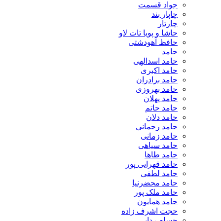
جواد قسمت
چاپار بند
چارتار
حاشا و پویا تات لاو
حافظ آهودشتی
حامد
حامد اسدالهی
حامد اکبری
حامد برادران
حامد بهروزی
حامد پهلان
حامد حاتم
حامد دلان
حامد رحمانی
حامد زمانی
حامد سیاهی
حامد طاها
حامد قهرایی پور
حامد لطفی
حامد محضرنیا
حامد ملک پور
حامد همایون
حجت اشرف زاده
حسام ردایی