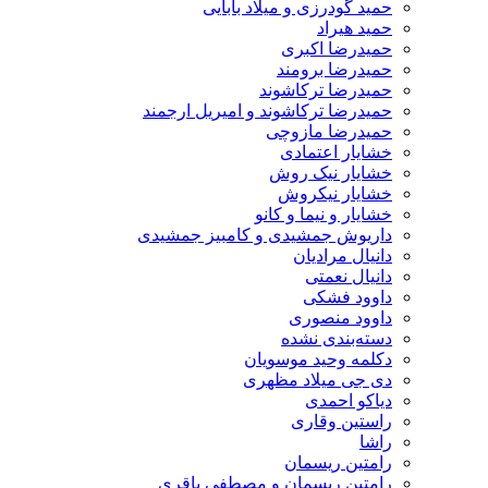
حمید گودرزی و میلاد بابایی
حمید هیراد
حمیدرضا اکبری
حمیدرضا برومند
حمیدرضا ترکاشوند
حمیدرضا ترکاشوند و امیریل ارجمند
حمیدرضا مازوچی
خشایار اعتمادی
خشایار نیک روش
خشایار نیکروش
خشایار و نیما و کانو
داریوش جمشیدی و کامبیز جمشیدی
دانیال مرادیان
دانیال نعمتی
داوود فشکی
داوود منصوری
دسته‌بندی نشده
دکلمه وحید موسویان
دی جی میلاد مظهری
دیاکو احمدی
راستین وقاری
راشا
رامتین ریسمان
رامتین ریسمان و مصطفی باقری