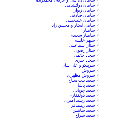
سامان داداشی و عرفان محمدزاده
سامان دولتشاهی
سامان زیوار
سامان صادقی
سامان علیبخشی
سامی استار و محسن راد
سامیار
سامیار سعیدی
سپهر خلسه
ستار اسماعیلی
ستار رضوی
سجاد حاتمی
سجاد خیری
سرپیکو و علی سان
سروش
سروش مظهری
سعید بیت سیاح
سعید پاشا
سعید چوپانی
سعید ذولفقاری
سعید رشید امیری
سعید رهنمافر
سعید ساینس
سعید سراج