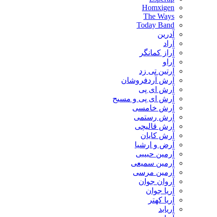
Homxigen
The Ways
Today Band
آدرین
آراد
آراز کمانگر
آراو
آرتین تی زد
آرش آردفروشان
آرش ای پی
آرش ای پی و مسیح
آرش خامسی
آرش رستمی
آرش قالیچی
آرش کایان
​آرض و ارشیا
آرمین حبیبی
آرمین سمیعی
آرمین مرسی
آروان جوان
آریا جوان
آریا کهتر
آریابد