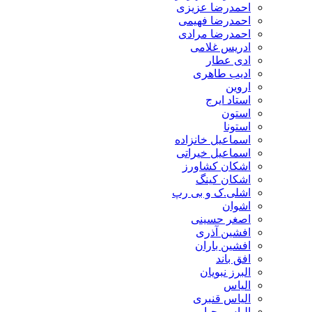
احمدرضا عزیزی
احمدرضا فهیمی
احمدرضا مرادی
ادریس غلامی
ادی عطار
ادیب طاهری
اروین
استاد ایرج
استون
استونا
اسماعیل خانزاده
اسماعیل خیراتی
اشکان کشاورز
اشکان کینگ
اشلی.ک و بی رپ
اشوان
اصغر حسینی
افشین آذری
افشین باران
افق باند
البرز نبویان
الیاس
الیاس قنبرى
الیاس یحیایی