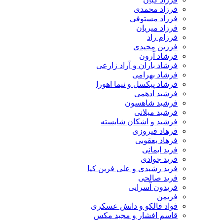
فرزاد محمدی
فرزاد مستوفی
فرزاد میریان
فرزام راد
فرزین مجیدی
فرشاد آرون
فرشاد باران و آراد زارعی
فرشاد بهرامی
فرشاد پیکسل و نیما اهورا
فرشید ادهمی
فرشید شاهسون
فرشید میلانی
فرشید و اشکان شایسته
فرهاد فیروزی
فرهاد یعقوبی
فرید ایمانی
فرید جوادی
فرید رشیدی و علی فرین کیا
فرید صالحی
فریدون آسرایی
فریمن
فواد فالکو و دانش عسکری
قاسم افشار و مجید مکس