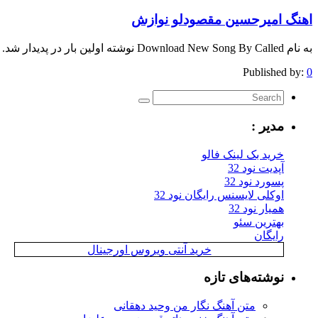
اهنگ امیرحسین مقصودلو نوازش
به نام Download New Song By Called نوشته اولین بار در پدیدار شد.
Published by:
0
مدیر :
خرید بک لینک فالو
آپدیت نود 32
پسورد نود 32
اوکلی لایسنس رایگان نود 32
همیار نود 32
بهترین سئو
رایگان
خرید آنتی ویروس اورجینال
نوشته‌های تازه
متن آهنگ نگار من وحید دهقانی