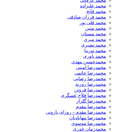
محمد عرفانی
محمد علیزاده
محمد فاتح
محمد فرزان صادقی
محمد قلی پور
محمد متین
محمد مستان
محمد میری
محمد نصیری
محمد نورنیا
محمد یاوری
محمدحسین مهدی
محمدرضا امینی
محمدرضا حاتمی
محمدرضا رضایی
محمدرضا روزبه
محمدرضا فروتن
محمدرضا فلاح عسگری
محمدرضا گلزار
محمدرضا مقدم
محمدرضا مقدم – روزای بارونی
محمدرضا مهابادیان
محمدرضا موسوی
محمدزمان خدری