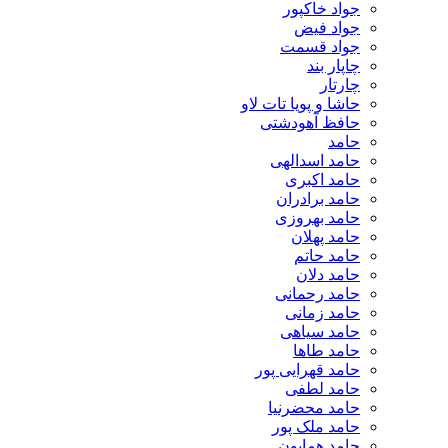
جواد خاکپور
جواد فیض
جواد قسمت
چاپار بند
چارتار
حاشا و پویا تات لاو
حافظ آهودشتی
حامد
حامد اسدالهی
حامد اکبری
حامد برادران
حامد بهروزی
حامد پهلان
حامد حاتم
حامد دلان
حامد رحمانی
حامد زمانی
حامد سیاهی
حامد طاها
حامد قهرایی پور
حامد لطفی
حامد محضرنیا
حامد ملک پور
حامد همایون