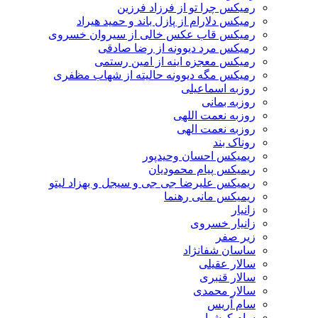
رمیکس چرا تو از فرزاد فرزین
رمیکس دلارام از پازل باند و حمید هیراد
رمیکس قاب عکس خالی از سیروان خسروی
رمیکس مرد دیوونه از رضا صادقی
رمیکس معجزه اینه از امین رستمی
رمیکس مگه دیوونه حالیته از شهاب مظفری
روزبه اسماعیلی
روزبه بمانی
روزبه نعمت اللهی
روزبه نعمت الهی
روناک بند
ریمیکس احسان وحیدپور
ریمیکس پیام محمودیان
ریمیکس علیرضا جی جی و سیجل و بهزاد لیتو
ریمیکس مانی رهنما
زانیار
زانیار خسروی
زیر صفر
ساسان شفانژاد
سالار عقیلی
سالار قنبری
سالار محمدی
سام آریس
سام کوشیار