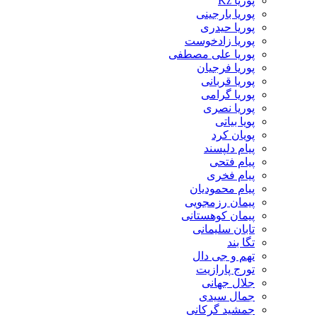
پوریا Kz
پوریا بارجینی
پوریا حیدری
پوریا زادخوست
پوریا علی مصطفی
پوریا فرجیان
پوریا قربانی
پوریا گرامی
پوریا نصری
پویا بیاتی
پویان کرد
پیام دلپسند
پیام فتحی
پیام فخری
پیام محمودیان
پیمان رزمجویی
پیمان کوهستانی
تابان سلیمانی
تگا بند
تهم و جی دال
تورج پارازیت
جلال جهانی
جمال سیدی
جمشید گرکانی