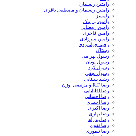
رامتین ریسمان
رامتین ریسمان و مصطفی باقری
رامسز
رامین بی باک
رامین رمضانی
رامین فاخری
رامین میرزادی
رحیم جوانمردی
رستاک
رسول بهرامی
رسول پویان
رسول کرد
رسول نجفی
رشید سینایی
رضا R.F و مرتضی اوژن
رضا آقابابایی
رضا احسانی
رضا احمدی
رضا اکبری
رضا بهاری
رضا بیدرام
رضا تقوی
رضا تیموری