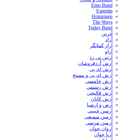
Emo Band
Espertip
Homxigen
The Ways
Today Band
آدرین
آراد
آراز کمانگر
آراو
آرتین تی زد
آرش آردفروشان
آرش ای پی
آرش ای پی و مسیح
آرش خامسی
آرش رستمی
آرش قالیچی
آرش کایان
​آرض و ارشیا
آرمین حبیبی
آرمین سمیعی
آرمین مرسی
آروان جوان
آریا جوان