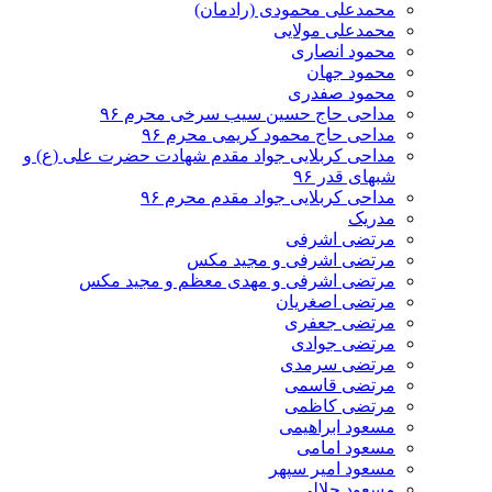
محمدعلی محمودی (رادمان)
محمدعلی مولایی
محمود انصاری
محمود جهان
محمود صفدری
مداحی حاج حسین سیب سرخی محرم ۹۶
مداحی حاج محمود کریمی محرم ۹۶
مداحی کربلایی جواد مقدم شهادت حضرت علی (ع) و
شبهای قدر ۹۶
مداحی کربلایی جواد مقدم محرم ۹۶
مدریک
مرتضی اشرفی
مرتضی اشرفی و مجید مکس
مرتضی اشرفی و مهدی معظم و مجید مکس
مرتضی اصغریان
مرتضی جعفری
مرتضی جوادی
مرتضی سرمدی
مرتضی قاسمی
مرتضی کاظمی
مسعود ابراهیمی
مسعود امامی
مسعود امیر سپهر
مسعود جلالی