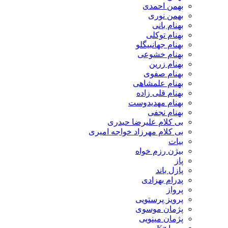
بهمن احمدی
بهمن نوری
بهنام بانی
بهنام توکلی
بهنام جهانبیگلو
بهنام خشوعی
بهنام زرین
بهنام صفوی
بهنام علمشاهی
بهنام قلی زاده
بهنام مهدیدوست
بهنام نجفی
بی کلام علیرضا حیدری
بی کلام مهرزاد خواجه امیری
بیات
بیژن رزم خواه
پاز
پازل باند
پدرام بهزادی
پرواز
پرویز پرستویی
پژمان موسوی
پژمان مینویی