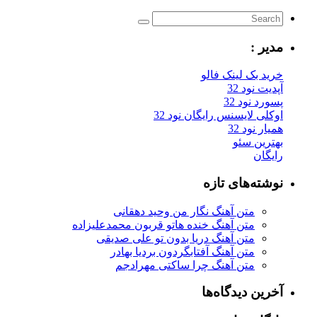
مدیر :
خرید بک لینک فالو
آپدیت نود 32
پسورد نود 32
اوکلی لایسنس رایگان نود 32
همیار نود 32
بهترین سئو
رایگان
نوشته‌های تازه
متن آهنگ نگار من وحید دهقانی
متن آهنگ خنده هاتو قربون محمدعلیزاده
متن آهنگ دریا بدون تو علی صدیقی
متن آهنگ آفتابگردون بردیا بهادر
متن آهنگ چرا ساکتی مهرادجم
آخرین دیدگاه‌ها