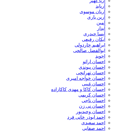
آریا کهتر
آریابد
آریان موسوی
آرین یاری
آمین
آیدار
آیسا حیدری
آیکان رفیعی
ابراهیم چاردولی
ابوالفضل صالحی
اجوید
احسان اراتو
احسان پیوندی
احسان تهرانچی
احسان خواجه امیری
احسان غیبی
احسان کاکا و مهدی کاکازاده
احسان کریمی
احسان ناجی
احسان نی زن
احسان وحیدپور
احمد ابوذر خانی فرد
احمد سعیدی
احمد صفایی