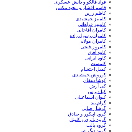
فواد فالکو و دانش عسکری
قاسم افشار و مجید مکس
کاظم زرین
کامبیز جمشیدی
کامبیز فراهانی
کامران آقاخانی
کامران رسول زاده
کامران مولایی
کامروز فتحی
کاوه آفاق
کاوه ایرانی
کلمست
کمیل احتشام
کوروش جمشیدی
کوشا دهقان
کی آرش
کیا دپرس
کیوان اسماعیلی
گرام بند
گرشا رضایی
گروه اپیکور و صادق
گروه باتری و کلونل
گروه پالت
گروه دنگ شو