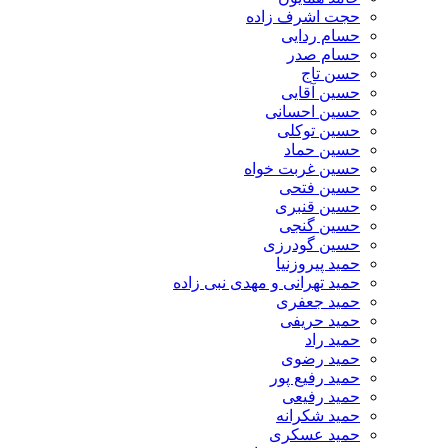
حجت اشرف زاده
حسام ردایی
حسام صدر
حسن تاج
حسین آقایی
حسین احسانی
حسین توکلی
حسین حماد
حسین غربت خواه
حسین فتحی
حسین قنبری
حسین گنجی
حسین گودرزی
حمید پیروزنیا
حمید تهرانی و مهدی نبی زاده
حمید جعفری
حمید حریفی
حمید راد
حمید رضوی
حمید رفیع پور
حمید رفیعی
حمید شکرانه
حمید عسکری