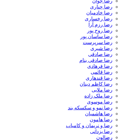
رضا جوان
رضا چناری
رضا خادمیان
رضا رخساری
رضا رزم آرا
رضا روح پور
رضا ساسان پور
رضا سرپرست
رضا شیری
رضا صادقی
رضا صادقی بنام
رضا فرهادی
رضا قائمی
رضا قندهاری
رضا کاظم دینان
رضا ملایی
رضا ملک زاده
رضا موسوی
رضا نمو و سکسکه بند
رضا هاشمیان
رضا هامون
رضا و نریمان و کامیاب
رضا یزدانی
رضالون