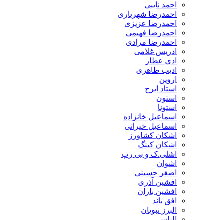
احمد نایبی
احمدرضا شهریاری
احمدرضا عزیزی
احمدرضا فهیمی
احمدرضا مرادی
ادریس غلامی
ادی عطار
ادیب طاهری
اروین
استاد ایرج
استون
استونا
اسماعیل خانزاده
اسماعیل خیراتی
اشکان کشاورز
اشکان کینگ
اشلی.ک و بی رپ
اشوان
اصغر حسینی
افشین آذری
افشین باران
افق باند
البرز نبویان
الیاس