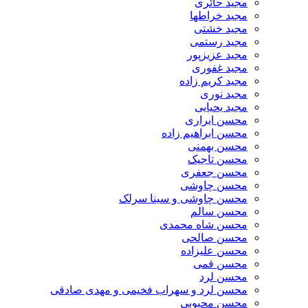
مجید حائری
مجید خراطها
مجید خشتی
مجید رستمی
مجید عزیزپور
مجید غفوری
مجید کریم زاده
مجید نوری
مجید یحیایی
محسن ابراری
محسن ابراهیم زاده
محسن بهمنی
محسن تاجیک
محسن جعفری
محسن چاوشی
محسن چاوشی و سینا سرلک
محسن سالم
محسن شاه محمدی
محسن صالحی
محسن علیزاده
محسن قمی
محسن لرد
محسن لرد و سهراب فخیمی و مهدی صادقی
محسن محبوبی