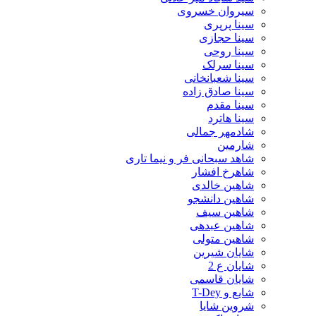
سیروان خسروی
سینا پرپری
سینا حجازی
سینا روحی
سینا سرلک
سینا شعبانخانی
سینا صادق زاده
سینا مقدم
سینا هاترد
شادمهر جمالی
شارمین
شاهد سبحانی فر و نیما تاری
شاهرخ افشار
شاهین خالدی
شاهین دانشجو
شاهین سیف
شاهین عبدهی
شاهین متولی
شایان شیرین
شایان ع 2
شایان قاسمی
شایع و T-Dey
شروین شایا