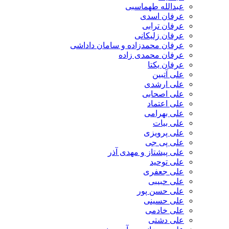
عبدالله طهماسبی‎
عرفان اسدی
عرفان ترابی
عرفان زلیکانی
عرفان محمدزاده و سامان داداشی
عرفان محمدی زاده
عرفان یکتا
علی آتبین
علی ارشدی
علی اصحابی
علی اعتماد
علی بهرامی
علی بیات
علی پرویزی
علی پی جی
علی پیشتاز و مهدی آذر
علی توحید
علی جعفری
علی حبیبی
علی حسن پور
علی حسینی
علی خادمی
علی دشتی