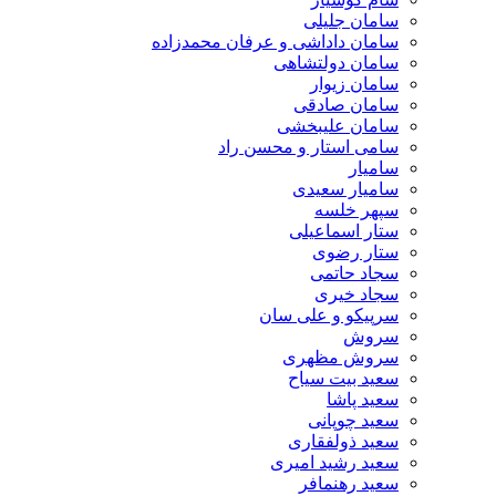
سامان جلیلی
سامان داداشی و عرفان محمدزاده
سامان دولتشاهی
سامان زیوار
سامان صادقی
سامان علیبخشی
سامی استار و محسن راد
سامیار
سامیار سعیدی
سپهر خلسه
ستار اسماعیلی
ستار رضوی
سجاد حاتمی
سجاد خیری
سرپیکو و علی سان
سروش
سروش مظهری
سعید بیت سیاح
سعید پاشا
سعید چوپانی
سعید ذولفقاری
سعید رشید امیری
سعید رهنمافر