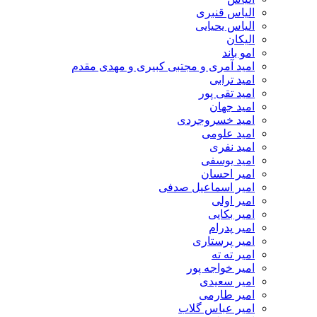
الیاس قنبرى
الیاس یحیایی
الیکان
امو باند
امید آمری و مجتبی کبیری و مهدى مقدم
امید ترابی
امید تقی پور
امید جهان
امید خسروجردی
امید علومی
امید نفری
امید یوسفی
امیر احسان
امیر اسماعیل صدفی
امیر اولی
امیر بکایی
امیر پدرام
امیر پرستاری
امیر ته ته
امیر خواجه پور
امیر سعیدی
امیر طارمی
امیر عباس گلاب