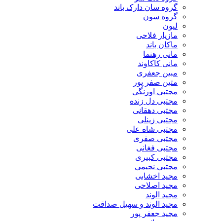
گروه سان دارک باند
گروه سون
لیون
مازیار فلاحی
ماکان باند
مانی رهنما
مانی کاکاوند
مبین جعفری
متین صفر پور
مجتبی اورنگی
مجتبی دل زنده
مجتبی دهقانی
مجتبی زینلی
مجتبی شاه علی
مجتبی صفری
مجتبی فغانی
مجتبی کبیری
مجتبی نجیمی
مجید اخشابی
مجید اصلاحی
مجید الوند‎
مجید الوند و سهیل صداقت
مجید جعفر پور