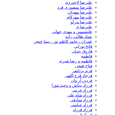
علیرضا لاجوردی
علیرضا منصوری فرد
علیرضا مهدیان
علیرضا مهرکام
علیرضا ندرلو
علیرضا ی
علیشمس و مهدی جهانی
عماد طالب زاده
عمران ، حامد کاظم پور ، نیما حنجر
فاتح نورایی
فاروق جدلی
فاطمه
فاطمه و رضا شیری
فتاح فتحی
فربد یزدانفر
فرجاد فرج اللهی
فردین آر وان
فرزاد بیباش و وحید تتورا
فرزاد خرمی
فرزاد شاه علی
فرزاد صادقی
فرزاد عباسی
فرزاد فرزاد
فرزاد فرزین