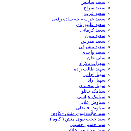
سعید ساینس
سعید سراج
سعید عرب
سعید عرب – چه ساده رفتی
سعید علیپوریان
سعید کرمانی
سعید متین
سعید مدرس
سعید مشرقی
سعید واحدی
سلی خان
سهراب پاکزاد
سهند طالب زاده
سهیل جامی
سهیل راد
سهیل محمدی
سیامک خانلو
سیامک عباسی
سیاوش علایی
سیاوش فاضلی
سید حجّت نبوی منش «کاوه»
سید حجت نبوی منش ( کاوه )
سید حسین حسینى
سید سجاد میر علائی