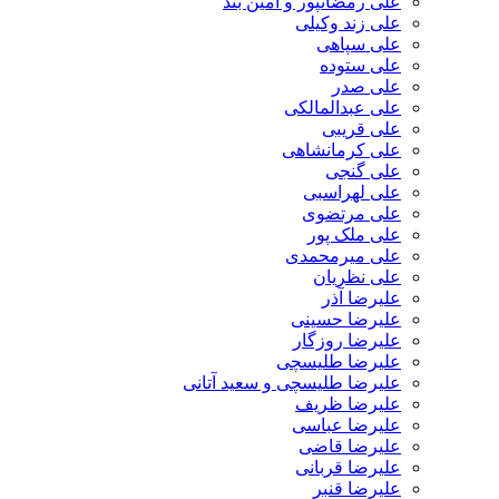
علی رمضانپور و آمین بند
علی زند وکیلی
علی سپاهی
علی ستوده
علی صدر
علی عبدالمالکی
علی قریبی
علی کرمانشاهی
علی گنجی
علی لهراسبی
علی مرتضوی
علی ملک پور
علی میرمحمدی
علی نظریان
علیرضا آذر
علیرضا حسینی
علیرضا روزگار
علیرضا طلیسچی
علیرضا طلیسچی و سعید آتانی
علیرضا ظریف
علیرضا عباسی
علیرضا قاضی
علیرضا قربانی
علیرضا قنبر