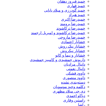
حمید فیروز دهقان
حمید قهاری
حمید گودرزی و میلاد بابایی
حمید هیراد
حمیدرضا اکبری
حمیدرضا برومند
حمیدرضا ترکاشوند
حمیدرضا ترکاشوند و امیریل ارجمند
حمیدرضا مازوچی
خشایار اعتمادی
خشایار نیک روش
خشایار نیکروش
خشایار و نیما و کانو
داریوش جمشیدی و کامبیز جمشیدی
دانیال مرادیان
دانیال نعمتی
داوود فشکی
داوود منصوری
دسته‌بندی نشده
دکلمه وحید موسویان
دی جی میلاد مظهری
دیاکو احمدی
راستین وقاری
راشا