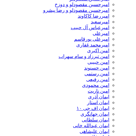
امیرحسین مقصودلو و دوزخ
امیرحسین مقصودلو و رضا پیشرو
امیررضا کاکاوند
امیرسعید
امیرعباس آل حبیب
امیرعلی
امیرعلی پورقاسم
امیرمحمد غفاری
امین اکبری
امین تیرزاد و سام سهراب
امین حبیبی
امین حسنوند
امین رستمی
امین رفیعی
امین محمودی
امین ناریت
ایمان آذری
ایمان استار
ایمان اف جی ۱۰
ایمان جهانگری
ایمان سلطانی
ایمان عبدالله خانی
ایمان علیشاهی