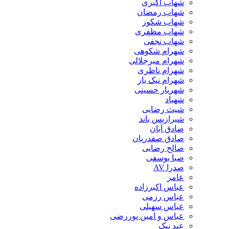
شهاب اکبری
شهاب رمضان
شهاب شکور
شهاب مظفری
شهاب نجفی
شهرام شکوهی
شهرام میرجلالی
شهرام ناظری
شهرام نیک یار
شهریار حسینی
شهیاد
شیث رضایی
شیرازیس باند
صادق آبان
صادق صفدریان
صالح رضایی
صبا یوسفی
صدرا AV
عامر
عباس اکبرزاده
عباس رزمی
عباس سهیلی
عباس و امین پوررضی
عبد نیک