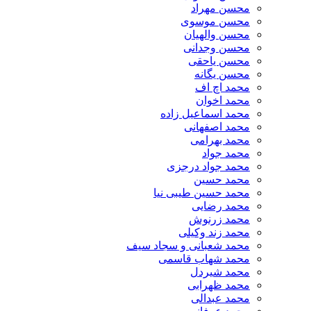
محسن مهراد
محسن موسوی
محسن والهیان
محسن وجدانی
محسن یاحقی
محسن یگانه
محمد اچ اف
محمد اخوان
محمد اسماعیل زاده
محمد اصفهانی
محمد بهرامی
محمد جواد
محمد جواد درجزی
محمد حسین
محمد حسین طیبی نیا
محمد رضایی
محمد زرنوش
محمد زند وکیلی
محمد شعبانی و سجاد سیف
محمد شهاب قاسمی
​محمد شیردل
محمد ظهرابی
محمد عبدالی