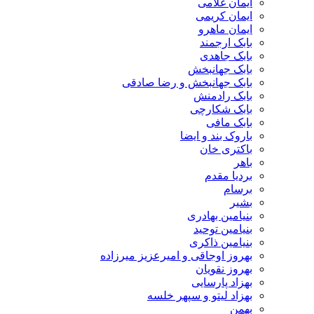
ایمان غلامی
ایمان کریمی
ایمان ماهرو
بابک ارجمند
بابک جاهدی
بابک جهانبخش
بابک جهانبخش و رضا صادقی
بابک رادمنش
بابک شکارچی
بابک مافی
باروک بند و ایضا
باکتری خان
باهر
بردیا مقدم
برسام
بشیر
بنیامین بهادری
بنیامین توحید
بنیامین ذاکری
بهروز اوجاقی و امیرعزیز میرزاده
بهروز نقویان
بهزاد پارسایی
بهزاد لیتو و سپهر خلسه
بهمن