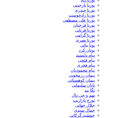
پوریا Kz
پوریا بارجینی
پوریا حیدری
پوریا زادخوست
پوریا علی مصطفی
پوریا فرجیان
پوریا قربانی
پوریا گرامی
پوریا نصری
پویا بیاتی
پویان کرد
پیام دلپسند
پیام فتحی
پیام فخری
پیام محمودیان
پیمان رزمجویی
پیمان کوهستانی
تابان سلیمانی
تگا بند
تهم و جی دال
تورج پارازیت
جلال جهانی
جمال سیدی
جمشید گرکانی