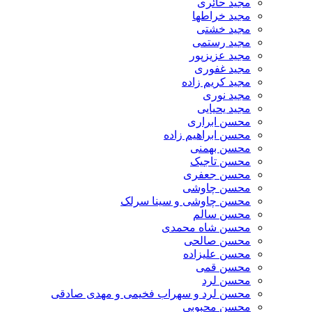
مجید حائری
مجید خراطها
مجید خشتی
مجید رستمی
مجید عزیزپور
مجید غفوری
مجید کریم زاده
مجید نوری
مجید یحیایی
محسن ابراری
محسن ابراهیم زاده
محسن بهمنی
محسن تاجیک
محسن جعفری
محسن چاوشی
محسن چاوشی و سینا سرلک
محسن سالم
محسن شاه محمدی
محسن صالحی
محسن علیزاده
محسن قمی
محسن لرد
محسن لرد و سهراب فخیمی و مهدی صادقی
محسن محبوبی