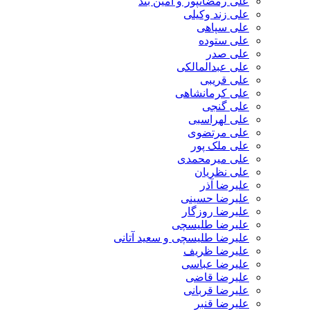
علی رمضانپور و آمین بند
علی زند وکیلی
علی سپاهی
علی ستوده
علی صدر
علی عبدالمالکی
علی قریبی
علی کرمانشاهی
علی گنجی
علی لهراسبی
علی مرتضوی
علی ملک پور
علی میرمحمدی
علی نظریان
علیرضا آذر
علیرضا حسینی
علیرضا روزگار
علیرضا طلیسچی
علیرضا طلیسچی و سعید آتانی
علیرضا ظریف
علیرضا عباسی
علیرضا قاضی
علیرضا قربانی
علیرضا قنبر