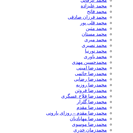
محمد عرفانی
محمد علیزاده
محمد فاتح
محمد فرزان صادقی
محمد قلی پور
محمد متین
محمد مستان
محمد میری
محمد نصیری
محمد نورنیا
محمد یاوری
محمدحسین مهدی
محمدرضا امینی
محمدرضا حاتمی
محمدرضا رضایی
محمدرضا روزبه
محمدرضا فروتن
محمدرضا فلاح عسگری
محمدرضا گلزار
محمدرضا مقدم
محمدرضا مقدم – روزای بارونی
محمدرضا مهابادیان
محمدرضا موسوی
محمدزمان خدری