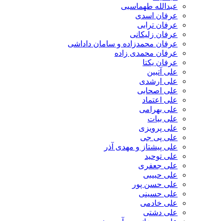
عبدالله طهماسبی‎
عرفان اسدی
عرفان ترابی
عرفان زلیکانی
عرفان محمدزاده و سامان داداشی
عرفان محمدی زاده
عرفان یکتا
علی آتبین
علی ارشدی
علی اصحابی
علی اعتماد
علی بهرامی
علی بیات
علی پرویزی
علی پی جی
علی پیشتاز و مهدی آذر
علی توحید
علی جعفری
علی حبیبی
علی حسن پور
علی حسینی
علی خادمی
علی دشتی