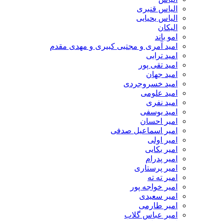
الیاس قنبرى
الیاس یحیایی
الیکان
امو باند
امید آمری و مجتبی کبیری و مهدى مقدم
امید ترابی
امید تقی پور
امید جهان
امید خسروجردی
امید علومی
امید نفری
امید یوسفی
امیر احسان
امیر اسماعیل صدفی
امیر اولی
امیر بکایی
امیر پدرام
امیر پرستاری
امیر ته ته
امیر خواجه پور
امیر سعیدی
امیر طارمی
امیر عباس گلاب