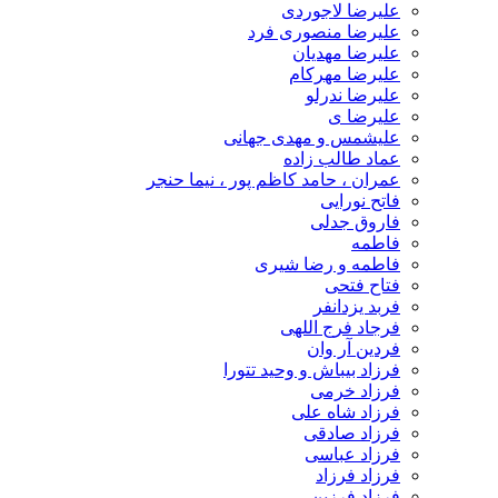
علیرضا لاجوردی
علیرضا منصوری فرد
علیرضا مهدیان
علیرضا مهرکام
علیرضا ندرلو
علیرضا ی
علیشمس و مهدی جهانی
عماد طالب زاده
عمران ، حامد کاظم پور ، نیما حنجر
فاتح نورایی
فاروق جدلی
فاطمه
فاطمه و رضا شیری
فتاح فتحی
فربد یزدانفر
فرجاد فرج اللهی
فردین آر وان
فرزاد بیباش و وحید تتورا
فرزاد خرمی
فرزاد شاه علی
فرزاد صادقی
فرزاد عباسی
فرزاد فرزاد
فرزاد فرزین