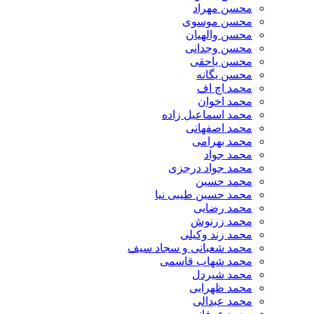
محسن مهراد
محسن موسوی
محسن والهیان
محسن وجدانی
محسن یاحقی
محسن یگانه
محمد اچ اف
محمد اخوان
محمد اسماعیل زاده
محمد اصفهانی
محمد بهرامی
محمد جواد
محمد جواد درجزی
محمد حسین
محمد حسین طیبی نیا
محمد رضایی
محمد زرنوش
محمد زند وکیلی
محمد شعبانی و سجاد سیف
محمد شهاب قاسمی
​محمد شیردل
محمد ظهرابی
محمد عبدالی