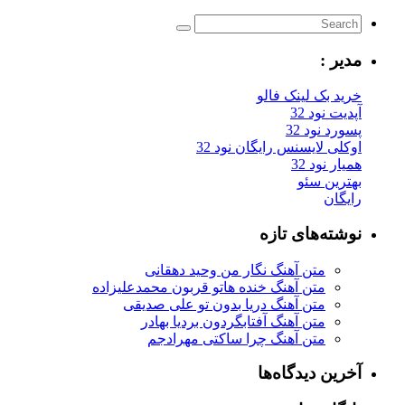
مدیر :
خرید بک لینک فالو
آپدیت نود 32
پسورد نود 32
اوکلی لایسنس رایگان نود 32
همیار نود 32
بهترین سئو
رایگان
نوشته‌های تازه
متن آهنگ نگار من وحید دهقانی
متن آهنگ خنده هاتو قربون محمدعلیزاده
متن آهنگ دریا بدون تو علی صدیقی
متن آهنگ آفتابگردون بردیا بهادر
متن آهنگ چرا ساکتی مهرادجم
آخرین دیدگاه‌ها