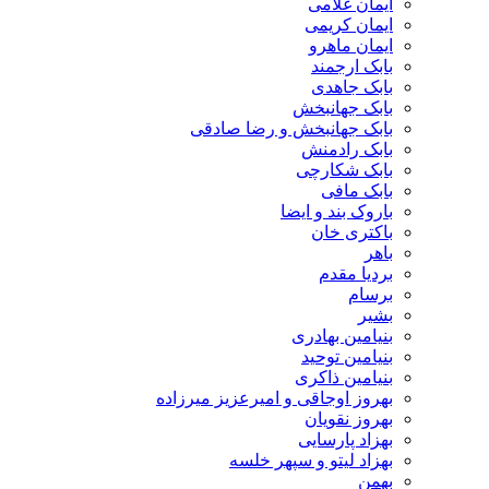
ایمان غلامی
ایمان کریمی
ایمان ماهرو
بابک ارجمند
بابک جاهدی
بابک جهانبخش
بابک جهانبخش و رضا صادقی
بابک رادمنش
بابک شکارچی
بابک مافی
باروک بند و ایضا
باکتری خان
باهر
بردیا مقدم
برسام
بشیر
بنیامین بهادری
بنیامین توحید
بنیامین ذاکری
بهروز اوجاقی و امیرعزیز میرزاده
بهروز نقویان
بهزاد پارسایی
بهزاد لیتو و سپهر خلسه
بهمن