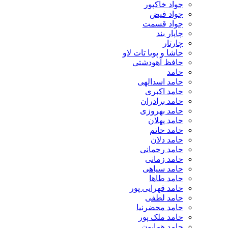
جواد خاکپور
جواد فیض
جواد قسمت
چاپار بند
چارتار
حاشا و پویا تات لاو
حافظ آهودشتی
حامد
حامد اسدالهی
حامد اکبری
حامد برادران
حامد بهروزی
حامد پهلان
حامد حاتم
حامد دلان
حامد رحمانی
حامد زمانی
حامد سیاهی
حامد طاها
حامد قهرایی پور
حامد لطفی
حامد محضرنیا
حامد ملک پور
حامد همایون