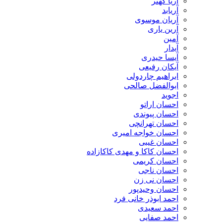
آریا کهتر
آریابد
آریان موسوی
آرین یاری
آمین
آیدار
آیسا حیدری
آیکان رفیعی
ابراهیم چاردولی
ابوالفضل صالحی
اجوید
احسان اراتو
احسان پیوندی
احسان تهرانچی
احسان خواجه امیری
احسان غیبی
احسان کاکا و مهدی کاکازاده
احسان کریمی
احسان ناجی
احسان نی زن
احسان وحیدپور
احمد ابوذر خانی فرد
احمد سعیدی
احمد صفایی