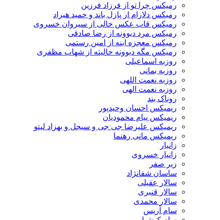
رمیکس چرا تو از فرزاد فرزین
رمیکس دلارام از پازل باند و حمید هیراد
رمیکس قاب عکس خالی از سیروان خسروی
رمیکس مرد دیوونه از رضا صادقی
رمیکس معجزه اینه از امین رستمی
رمیکس مگه دیوونه حالیته از شهاب مظفری
روزبه اسماعیلی
روزبه بمانی
روزبه نعمت اللهی
روزبه نعمت الهی
روناک بند
ریمیکس احسان وحیدپور
ریمیکس پیام محمودیان
ریمیکس علیرضا جی جی و سیجل و بهزاد لیتو
ریمیکس مانی رهنما
زانیار
زانیار خسروی
زیر صفر
ساسان شفانژاد
سالار عقیلی
سالار قنبری
سالار محمدی
سام آریس
سام کوشیار