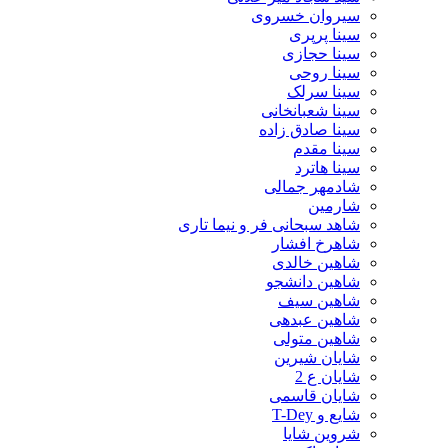
سیروان خسروی
سینا پرپری
سینا حجازی
سینا روحی
سینا سرلک
سینا شعبانخانی
سینا صادق زاده
سینا مقدم
سینا هاترد
شادمهر جمالی
شارمین
شاهد سبحانی فر و نیما تاری
شاهرخ افشار
شاهین خالدی
شاهین دانشجو
شاهین سیف
شاهین عبدهی
شاهین متولی
شایان شیرین
شایان ع 2
شایان قاسمی
شایع و T-Dey
شروین شایا