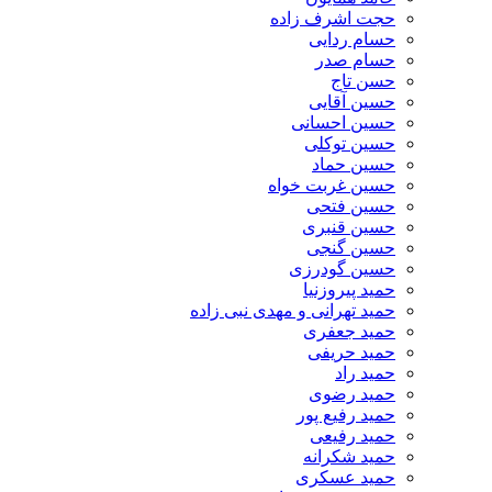
حجت اشرف زاده
حسام ردایی
حسام صدر
حسن تاج
حسین آقایی
حسین احسانی
حسین توکلی
حسین حماد
حسین غربت خواه
حسین فتحی
حسین قنبری
حسین گنجی
حسین گودرزی
حمید پیروزنیا
حمید تهرانی و مهدی نبی زاده
حمید جعفری
حمید حریفی
حمید راد
حمید رضوی
حمید رفیع پور
حمید رفیعی
حمید شکرانه
حمید عسکری