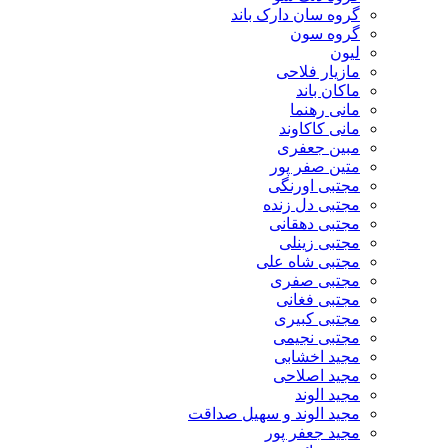
گروه سان دارک باند
گروه سون
لیون
مازیار فلاحی
ماکان باند
مانی رهنما
مانی کاکاوند
مبین جعفری
متین صفر پور
مجتبی اورنگی
مجتبی دل زنده
مجتبی دهقانی
مجتبی زینلی
مجتبی شاه علی
مجتبی صفری
مجتبی فغانی
مجتبی کبیری
مجتبی نجیمی
مجید اخشابی
مجید اصلاحی
مجید الوند‎
مجید الوند و سهیل صداقت
مجید جعفر پور