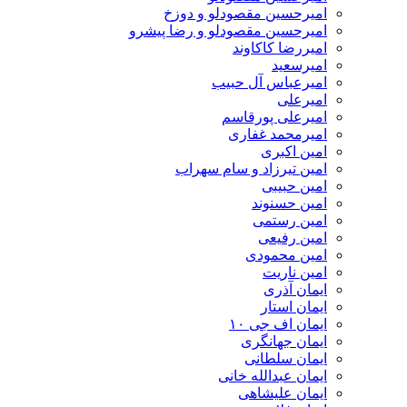
امیرحسین مقصودلو و دوزخ
امیرحسین مقصودلو و رضا پیشرو
امیررضا کاکاوند
امیرسعید
امیرعباس آل حبیب
امیرعلی
امیرعلی پورقاسم
امیرمحمد غفاری
امین اکبری
امین تیرزاد و سام سهراب
امین حبیبی
امین حسنوند
امین رستمی
امین رفیعی
امین محمودی
امین ناریت
ایمان آذری
ایمان استار
ایمان اف جی ۱۰
ایمان جهانگری
ایمان سلطانی
ایمان عبدالله خانی
ایمان علیشاهی