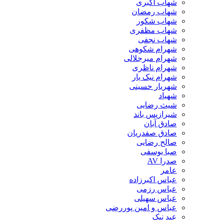
شهاب اکبری
شهاب رمضان
شهاب شکور
شهاب مظفری
شهاب نجفی
شهرام شکوهی
شهرام میرجلالی
شهرام ناظری
شهرام نیک یار
شهریار حسینی
شهیاد
شیث رضایی
شیرازیس باند
صادق آبان
صادق صفدریان
صالح رضایی
صبا یوسفی
صدرا AV
عامر
عباس اکبرزاده
عباس رزمی
عباس سهیلی
عباس و امین پوررضی
عبد نیک