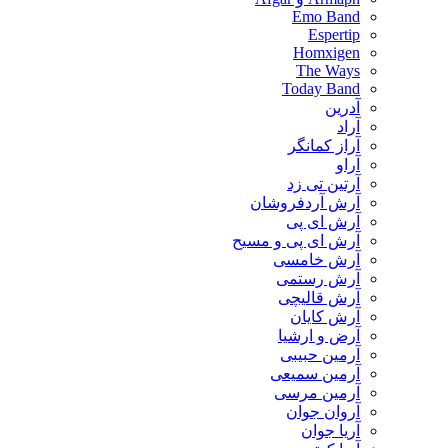
Emo Band
Espertip
Homxigen
The Ways
Today Band
آدرین
آراد
آراز کمانگر
آراو
آرتین تی زد
آرش آردفروشان
آرش ای پی
آرش ای پی و مسیح
آرش خامسی
آرش رستمی
آرش قالیچی
آرش کایان
​آرض و ارشیا
آرمین حبیبی
آرمین سمیعی
آرمین مرسی
آروان جوان
آریا جوان