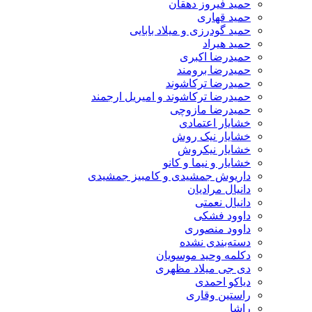
حمید فیروز دهقان
حمید قهاری
حمید گودرزی و میلاد بابایی
حمید هیراد
حمیدرضا اکبری
حمیدرضا برومند
حمیدرضا ترکاشوند
حمیدرضا ترکاشوند و امیریل ارجمند
حمیدرضا مازوچی
خشایار اعتمادی
خشایار نیک روش
خشایار نیکروش
خشایار و نیما و کانو
داریوش جمشیدی و کامبیز جمشیدی
دانیال مرادیان
دانیال نعمتی
داوود فشکی
داوود منصوری
دسته‌بندی نشده
دکلمه وحید موسویان
دی جی میلاد مظهری
دیاکو احمدی
راستین وقاری
راشا