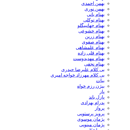
بهمن احمدی
بهمن نوری
بهنام بانی
بهنام توکلی
بهنام جهانبیگلو
بهنام خشوعی
بهنام زرین
بهنام صفوی
بهنام علمشاهی
بهنام قلی زاده
بهنام مهدیدوست
بهنام نجفی
بی کلام علیرضا حیدری
بی کلام مهرزاد خواجه امیری
بیات
بیژن رزم خواه
پاز
پازل باند
پدرام بهزادی
پرواز
پرویز پرستویی
پژمان موسوی
پژمان مینویی