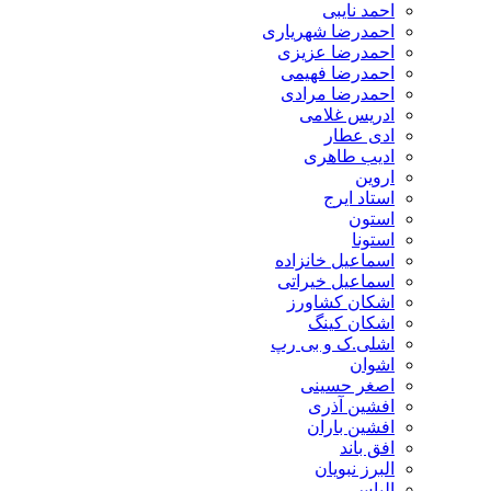
احمد نایبی
احمدرضا شهریاری
احمدرضا عزیزی
احمدرضا فهیمی
احمدرضا مرادی
ادریس غلامی
ادی عطار
ادیب طاهری
اروین
استاد ایرج
استون
استونا
اسماعیل خانزاده
اسماعیل خیراتی
اشکان کشاورز
اشکان کینگ
اشلی.ک و بی رپ
اشوان
اصغر حسینی
افشین آذری
افشین باران
افق باند
البرز نبویان
الیاس