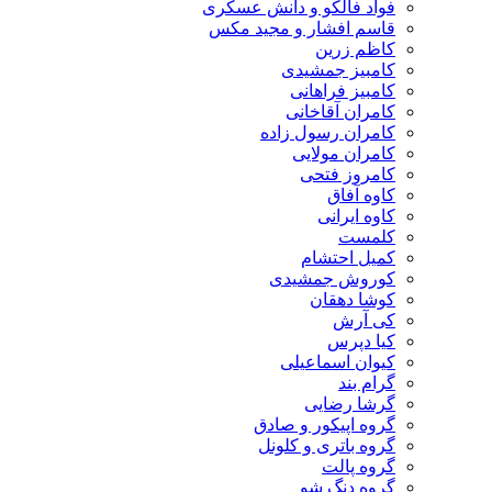
فواد فالکو و دانش عسکری
قاسم افشار و مجید مکس
کاظم زرین
کامبیز جمشیدی
کامبیز فراهانی
کامران آقاخانی
کامران رسول زاده
کامران مولایی
کامروز فتحی
کاوه آفاق
کاوه ایرانی
کلمست
کمیل احتشام
کوروش جمشیدی
کوشا دهقان
کی آرش
کیا دپرس
کیوان اسماعیلی
گرام بند
گرشا رضایی
گروه اپیکور و صادق
گروه باتری و کلونل
گروه پالت
گروه دنگ شو