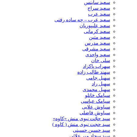
سعید ساینس
سعید سراج
سعید عرب
سعید عرب – چه ساده رفتی
سعید علیپوریان
سعید کرمانی
سعید متین
سعید مدرس
سعید مشرقی
سعید واحدی
سلی خان
سهراب پاکزاد
سهند طالب زاده
سهیل جامی
سهیل راد
سهیل محمدی
سیامک خانلو
سیامک عباسی
سیاوش علایی
سیاوش فاضلی
سید حجّت نبوی منش «کاوه»
سید حجت نبوی منش ( کاوه )
سید حسین حسینى
سید سجاد میر علائی