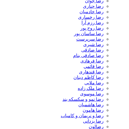
رضا جوان
رضا چناری
رضا خادمیان
رضا رخساری
رضا رزم آرا
رضا روح پور
رضا ساسان پور
رضا سرپرست
رضا شیری
رضا صادقی
رضا صادقی بنام
رضا فرهادی
رضا قائمی
رضا قندهاری
رضا کاظم دینان
رضا ملایی
رضا ملک زاده
رضا موسوی
رضا نمو و سکسکه بند
رضا هاشمیان
رضا هامون
رضا و نریمان و کامیاب
رضا یزدانی
رضالون