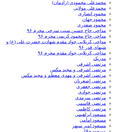
محمدعلی محمودی (رادمان)
محمدعلی مولایی
محمود انصاری
محمود جهان
محمود صفدری
مداحی حاج حسین سیب سرخی محرم ۹۶
مداحی حاج محمود کریمی محرم ۹۶
مداحی کربلایی جواد مقدم شهادت حضرت علی (ع) و
شبهای قدر ۹۶
مداحی کربلایی جواد مقدم محرم ۹۶
مدریک
مرتضی اشرفی
مرتضی اشرفی و مجید مکس
مرتضی اشرفی و مهدی معظم و مجید مکس
مرتضی اصغریان
مرتضی جعفری
مرتضی جوادی
مرتضی سرمدی
مرتضی قاسمی
مرتضی کاظمی
مسعود ابراهیمی
مسعود امامی
مسعود امیر سپهر
مسعود جلالی