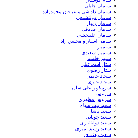
سامان جلیلی
سامان داداشی و عرفان محمدزاده
سامان دولتشاهی
سامان زیوار
سامان صادقی
سامان علیبخشی
سامی استار و محسن راد
سامیار
سامیار سعیدی
سپهر خلسه
ستار اسماعیلی
ستار رضوی
سجاد حاتمی
سجاد خیری
سرپیکو و علی سان
سروش
سروش مظهری
سعید بیت سیاح
سعید پاشا
سعید چوپانی
سعید ذولفقاری
سعید رشید امیری
سعید رهنمافر