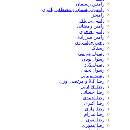
رامتین ریسمان
رامتین ریسمان و مصطفی باقری
رامسز
رامین بی باک
رامین رمضانی
رامین فاخری
رامین میرزادی
رحیم جوانمردی
رستاک
رسول بهرامی
رسول پویان
رسول کرد
رسول نجفی
رشید سینایی
رضا R.F و مرتضی اوژن
رضا آقابابایی
رضا احسانی
رضا احمدی
رضا اکبری
رضا بهاری
رضا بیدرام
رضا تقوی
رضا تیموری