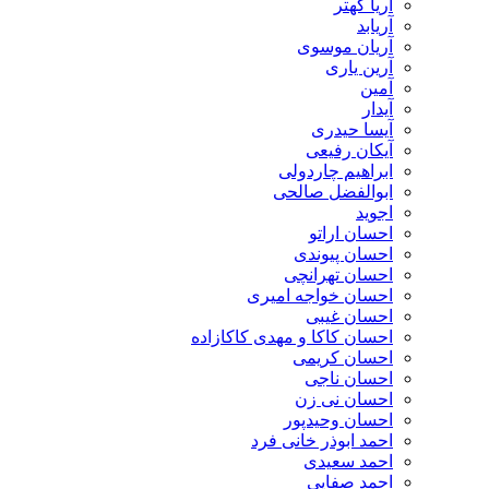
آریا کهتر
آریابد
آریان موسوی
آرین یاری
آمین
آیدار
آیسا حیدری
آیکان رفیعی
ابراهیم چاردولی
ابوالفضل صالحی
اجوید
احسان اراتو
احسان پیوندی
احسان تهرانچی
احسان خواجه امیری
احسان غیبی
احسان کاکا و مهدی کاکازاده
احسان کریمی
احسان ناجی
احسان نی زن
احسان وحیدپور
احمد ابوذر خانی فرد
احمد سعیدی
احمد صفایی