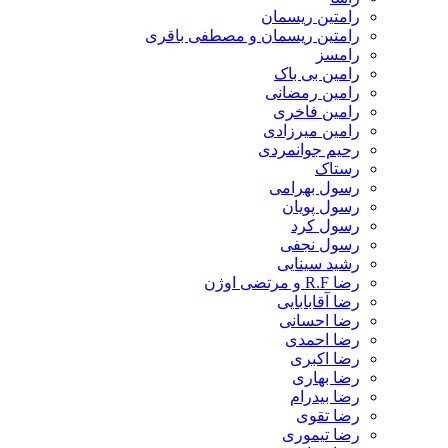
رامتین ریسمان
رامتین ریسمان و مصطفی باقری
رامسز
رامین بی باک
رامین رمضانی
رامین فاخری
رامین میرزادی
رحیم جوانمردی
رستاک
رسول بهرامی
رسول پویان
رسول کرد
رسول نجفی
رشید سینایی
رضا R.F و مرتضی اوژن
رضا آقابابایی
رضا احسانی
رضا احمدی
رضا اکبری
رضا بهاری
رضا بیدرام
رضا تقوی
رضا تیموری