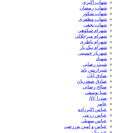
شهاب اکبری
شهاب رمضان
شهاب شکور
شهاب مظفری
شهاب نجفی
شهرام شکوهی
شهرام میرجلالی
شهرام ناظری
شهرام نیک یار
شهریار حسینی
شهیاد
شیث رضایی
شیرازیس باند
صادق آبان
صادق صفدریان
صالح رضایی
صبا یوسفی
صدرا AV
عامر
عباس اکبرزاده
عباس رزمی
عباس سهیلی
عباس و امین پوررضی
عبد نیک