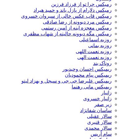
رمیکس چرا تو از فرزاد فرزین
رمیکس دلارام از پازل باند و حمید هیراد
رمیکس قاب عکس خالی از سیروان خسروی
رمیکس مرد دیوونه از رضا صادقی
رمیکس معجزه اینه از امین رستمی
رمیکس مگه دیوونه حالیته از شهاب مظفری
روزبه اسماعیلی
روزبه بمانی
روزبه نعمت اللهی
روزبه نعمت الهی
روناک بند
ریمیکس احسان وحیدپور
ریمیکس پیام محمودیان
ریمیکس علیرضا جی جی و سیجل و بهزاد لیتو
ریمیکس مانی رهنما
زانیار
زانیار خسروی
زیر صفر
ساسان شفانژاد
سالار عقیلی
سالار قنبری
سالار محمدی
سام آریس