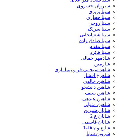
سیروان خسروی
سینا پرپری
سینا حجازی
سینا روحی
سینا سرلک
سینا شعبانخانی
سینا صادق زاده
سینا مقدم
سینا هاترد
شادمهر جمالی
شارمین
شاهد سبحانی فر و نیما تاری
شاهرخ افشار
شاهین خالدی
شاهین دانشجو
شاهین سیف
شاهین عبدهی
شاهین متولی
شایان شیرین
شایان ع 2
شایان قاسمی
شایع و T-Dey
شروین شایا