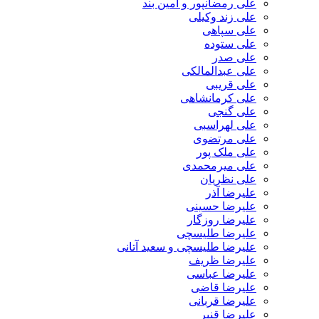
علی رمضانپور و آمین بند
علی زند وکیلی
علی سپاهی
علی ستوده
علی صدر
علی عبدالمالکی
علی قریبی
علی کرمانشاهی
علی گنجی
علی لهراسبی
علی مرتضوی
علی ملک پور
علی میرمحمدی
علی نظریان
علیرضا آذر
علیرضا حسینی
علیرضا روزگار
علیرضا طلیسچی
علیرضا طلیسچی و سعید آتانی
علیرضا ظریف
علیرضا عباسی
علیرضا قاضی
علیرضا قربانی
علیرضا قنبر