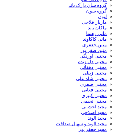
گروه سان دارک باند
گروه سون
لیون
مازیار فلاحی
ماکان باند
مانی رهنما
مانی کاکاوند
مبین جعفری
متین صفر پور
مجتبی اورنگی
مجتبی دل زنده
مجتبی دهقانی
مجتبی زینلی
مجتبی شاه علی
مجتبی صفری
مجتبی فغانی
مجتبی کبیری
مجتبی نجیمی
مجید اخشابی
مجید اصلاحی
مجید الوند‎
مجید الوند و سهیل صداقت
مجید جعفر پور