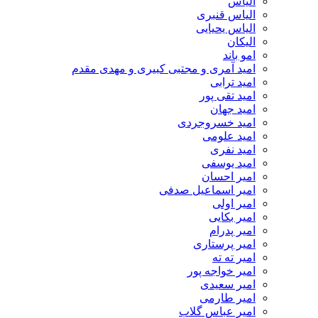
الیاس
الیاس قنبرى
الیاس یحیایی
الیکان
امو باند
امید آمری و مجتبی کبیری و مهدى مقدم
امید ترابی
امید تقی پور
امید جهان
امید خسروجردی
امید علومی
امید نفری
امید یوسفی
امیر احسان
امیر اسماعیل صدفی
امیر اولی
امیر بکایی
امیر پدرام
امیر پرستاری
امیر ته ته
امیر خواجه پور
امیر سعیدی
امیر طارمی
امیر عباس گلاب