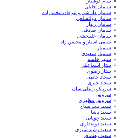
سام کوشیار
سامان جلیلی
سامان داداشی و عرفان محمدزاده
سامان دولتشاهی
سامان زیوار
سامان صادقی
سامان علیبخشی
سامی استار و محسن راد
سامیار
سامیار سعیدی
سپهر خلسه
ستار اسماعیلی
ستار رضوی
سجاد حاتمی
سجاد خیری
سرپیکو و علی سان
سروش
سروش مظهری
سعید بیت سیاح
سعید پاشا
سعید چوپانی
سعید ذولفقاری
سعید رشید امیری
سعید رهنمافر