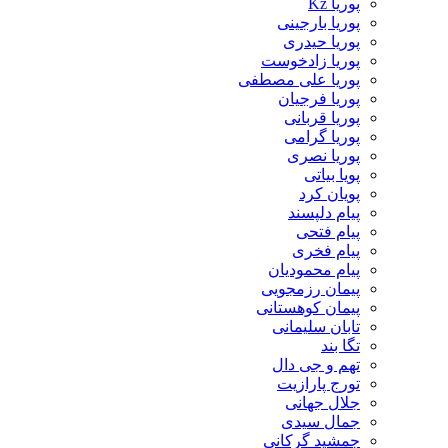
پوریا Kz
پوریا بارجینی
پوریا حیدری
پوریا زادخوست
پوریا علی مصطفی
پوریا فرجیان
پوریا قربانی
پوریا گرامی
پوریا نصری
پویا بیاتی
پویان کرد
پیام دلپسند
پیام فتحی
پیام فخری
پیام محمودیان
پیمان رزمجویی
پیمان کوهستانی
تابان سلیمانی
تگا بند
تهم و جی دال
تورج پارازیت
جلال جهانی
جمال سیدی
جمشید گرکانی