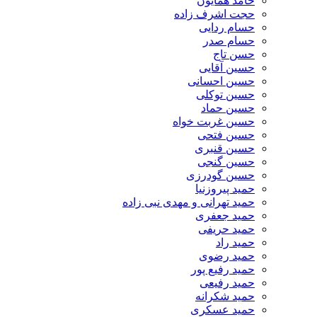
حامد همایون
حجت اشرف زاده
حسام ردایی
حسام صدر
حسن تاج
حسین آقایی
حسین احسانی
حسین توکلی
حسین حماد
حسین غربت خواه
حسین فتحی
حسین قنبری
حسین گنجی
حسین گودرزی
حمید پیروزنیا
حمید تهرانی و مهدی نبی زاده
حمید جعفری
حمید حریفی
حمید راد
حمید رضوی
حمید رفیع پور
حمید رفیعی
حمید شکرانه
حمید عسکری