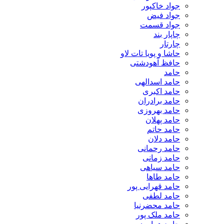
جواد خاکپور
جواد فیض
جواد قسمت
چاپار بند
چارتار
حاشا و پویا تات لاو
حافظ آهودشتی
حامد
حامد اسدالهی
حامد اکبری
حامد برادران
حامد بهروزی
حامد پهلان
حامد حاتم
حامد دلان
حامد رحمانی
حامد زمانی
حامد سیاهی
حامد طاها
حامد قهرایی پور
حامد لطفی
حامد محضرنیا
حامد ملک پور