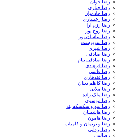
رضا جوان
رضا چناری
رضا خادمیان
رضا رخساری
رضا رزم آرا
رضا روح پور
رضا ساسان پور
رضا سرپرست
رضا شیری
رضا صادقی
رضا صادقی بنام
رضا فرهادی
رضا قائمی
رضا قندهاری
رضا کاظم دینان
رضا ملایی
رضا ملک زاده
رضا موسوی
رضا نمو و سکسکه بند
رضا هاشمیان
رضا هامون
رضا و نریمان و کامیاب
رضا یزدانی
رضالون