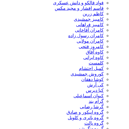
فواد فالکو و دانش عسکری
قاسم افشار و مجید مکس
کاظم زرین
کامبیز جمشیدی
کامبیز فراهانی
کامران آقاخانی
کامران رسول زاده
کامران مولایی
کامروز فتحی
کاوه آفاق
کاوه ایرانی
کلمست
کمیل احتشام
کوروش جمشیدی
کوشا دهقان
کی آرش
کیا دپرس
کیوان اسماعیلی
گرام بند
گرشا رضایی
گروه اپیکور و صادق
گروه باتری و کلونل
گروه پالت
گروه دنگ شو