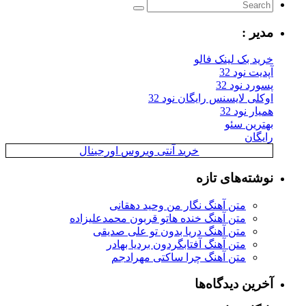
یر :
ید بک لینک فالو
یت نود 32
رد نود 32
کلی لایسنس رایگان نود 32
ار نود 32
ترین سئو
یگان
خرید آنتی ویروس اورجینال
شته‌های تازه
متن آهنگ نگار من وحید دهقانی
متن آهنگ خنده هاتو قربون محمدعلیزاده
متن آهنگ دریا بدون تو علی صدیقی
متن آهنگ آفتابگردون بردیا بهادر
متن آهنگ چرا ساکتی مهرادجم
رین دیدگاه‌ها