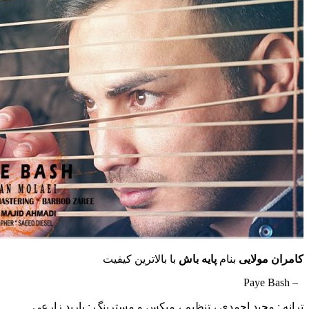
مولایی
بنام
پایه باش
با بالاترین کیفیت
مجید احمدی ، تنظیم ، میکس و مسترینگ : باربد زارعی