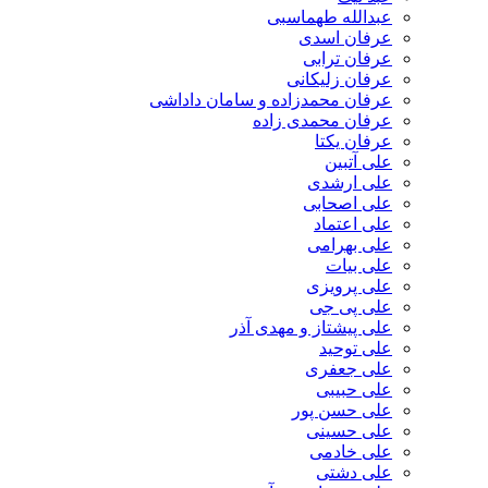
عبدالله طهماسبی‎
عرفان اسدی
عرفان ترابی
عرفان زلیکانی
عرفان محمدزاده و سامان داداشی
عرفان محمدی زاده
عرفان یکتا
علی آتبین
علی ارشدی
علی اصحابی
علی اعتماد
علی بهرامی
علی بیات
علی پرویزی
علی پی جی
علی پیشتاز و مهدی آذر
علی توحید
علی جعفری
علی حبیبی
علی حسن پور
علی حسینی
علی خادمی
علی دشتی