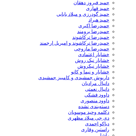
حمید فیروز دهقان
حمید قهاری
حمید گودرزی و میلاد بابایی
حمید هیراد
حمیدرضا اکبری
حمیدرضا برومند
حمیدرضا ترکاشوند
حمیدرضا ترکاشوند و امیریل ارجمند
حمیدرضا مازوچی
خشایار اعتمادی
خشایار نیک روش
خشایار نیکروش
خشایار و نیما و کانو
داریوش جمشیدی و کامبیز جمشیدی
دانیال مرادیان
دانیال نعمتی
داوود فشکی
داوود منصوری
دسته‌بندی نشده
دکلمه وحید موسویان
دی جی میلاد مظهری
دیاکو احمدی
راستین وقاری
راشا