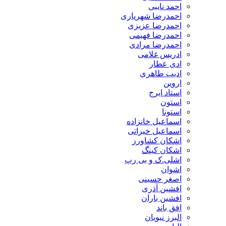
احمد نایبی
احمدرضا شهریاری
احمدرضا عزیزی
احمدرضا فهیمی
احمدرضا مرادی
ادریس غلامی
ادی عطار
ادیب طاهری
اروین
استاد ایرج
استون
استونا
اسماعیل خانزاده
اسماعیل خیراتی
اشکان کشاورز
اشکان کینگ
اشلی.ک و بی رپ
اشوان
اصغر حسینی
افشین آذری
افشین باران
افق باند
البرز نبویان