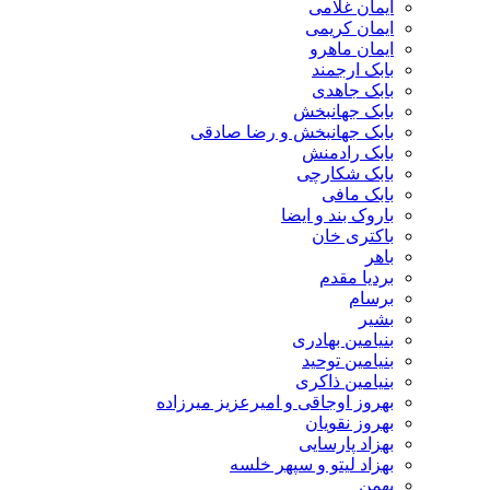
ایمان غلامی
ایمان کریمی
ایمان ماهرو
بابک ارجمند
بابک جاهدی
بابک جهانبخش
بابک جهانبخش و رضا صادقی
بابک رادمنش
بابک شکارچی
بابک مافی
باروک بند و ایضا
باکتری خان
باهر
بردیا مقدم
برسام
بشیر
بنیامین بهادری
بنیامین توحید
بنیامین ذاکری
بهروز اوجاقی و امیرعزیز میرزاده
بهروز نقویان
بهزاد پارسایی
بهزاد لیتو و سپهر خلسه
بهمن