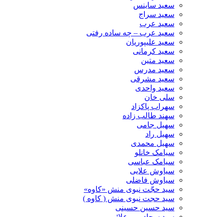
سعید ساینس
سعید سراج
سعید عرب
سعید عرب – چه ساده رفتی
سعید علیپوریان
سعید کرمانی
سعید متین
سعید مدرس
سعید مشرقی
سعید واحدی
سلی خان
سهراب پاکزاد
سهند طالب زاده
سهیل جامی
سهیل راد
سهیل محمدی
سیامک خانلو
سیامک عباسی
سیاوش علایی
سیاوش فاضلی
سید حجّت نبوی منش «کاوه»
سید حجت نبوی منش ( کاوه )
سید حسین حسینى
سید سجاد میر علائی