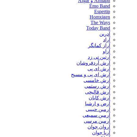
Armaph و Afgar
Emo Band
Espertip
Homxigen
The Ways
Today Band
آدرین
آراد
آراز کمانگر
آراو
آرتین تی زد
آرش آردفروشان
آرش ای پی
آرش ای پی و مسیح
آرش خامسی
آرش رستمی
آرش قالیچی
آرش کایان
​آرض و ارشیا
آرمین حبیبی
آرمین سمیعی
آرمین مرسی
آروان جوان
آریا جوان