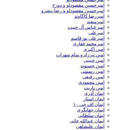
امیرحسین مقصودلو و دوزخ
امیرحسین مقصودلو و رضا پیشرو
امیررضا کاکاوند
امیرسعید
امیرعباس آل حبیب
امیرعلی
امیرعلی پورقاسم
امیرمحمد غفاری
امین اکبری
امین تیرزاد و سام سهراب
امین حبیبی
امین حسنوند
امین رستمی
امین رفیعی
امین محمودی
امین ناریت
ایمان آذری
ایمان استار
ایمان اف جی ۱۰
ایمان جهانگری
ایمان سلطانی
ایمان عبدالله خانی
ایمان علیشاهی