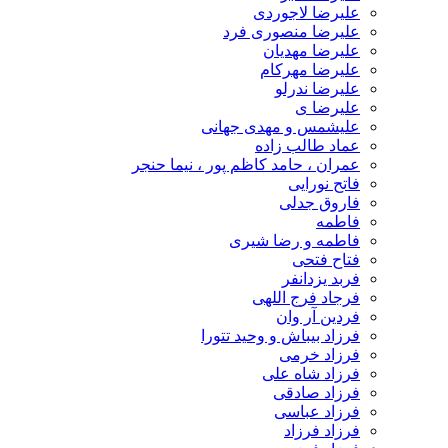
علیرضا لاجوردی
علیرضا منصوری فرد
علیرضا مهدیان
علیرضا مهرکام
علیرضا ندرلو
علیرضا ی
علیشمس و مهدی جهانی
عماد طالب زاده
عمران ، حامد کاظم پور ، نیما حنجر
فاتح نورایی
فاروق جدلی
فاطمه
فاطمه و رضا شیری
فتاح فتحی
فربد یزدانفر
فرجاد فرج اللهی
فردین آر وان
فرزاد بیباش و وحید تتورا
فرزاد خرمی
فرزاد شاه علی
فرزاد صادقی
فرزاد عباسی
فرزاد فرزاد