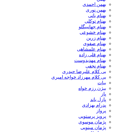
بهمن احمدی
بهمن نوری
بهنام بانی
بهنام توکلی
بهنام جهانبیگلو
بهنام خشوعی
بهنام زرین
بهنام صفوی
بهنام علمشاهی
بهنام قلی زاده
بهنام مهدیدوست
بهنام نجفی
بی کلام علیرضا حیدری
بی کلام مهرزاد خواجه امیری
بیات
بیژن رزم خواه
پاز
پازل باند
پدرام بهزادی
پرواز
پرویز پرستویی
پژمان موسوی
پژمان مینویی