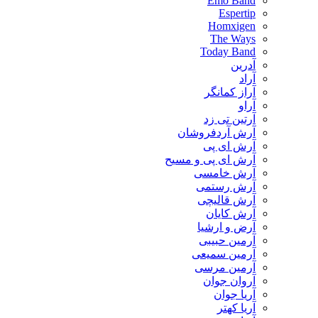
Emo Band
Espertip
Homxigen
The Ways
Today Band
آدرین
آراد
آراز کمانگر
آراو
آرتین تی زد
آرش آردفروشان
آرش ای پی
آرش ای پی و مسیح
آرش خامسی
آرش رستمی
آرش قالیچی
آرش کایان
​آرض و ارشیا
آرمین حبیبی
آرمین سمیعی
آرمین مرسی
آروان جوان
آریا جوان
آریا کهتر