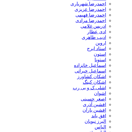
احمدرضا شهریاری
احمدرضا عزیزی
احمدرضا فهیمی
احمدرضا مرادی
ادریس غلامی
ادی عطار
ادیب طاهری
اروین
استاد ایرج
استون
استونا
اسماعیل خانزاده
اسماعیل خیراتی
اشکان کشاورز
اشکان کینگ
اشلی.ک و بی رپ
اشوان
اصغر حسینی
افشین آذری
افشین باران
افق باند
البرز نبویان
الیاس