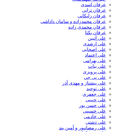
عرفان اسدی
عرفان ترابی
عرفان زلیکانی
عرفان محمدزاده و سامان داداشی
عرفان محمدی زاده
عرفان یکتا
علی آتبین
علی ارشدی
علی اصحابی
علی اعتماد
علی بهرامی
علی بیات
علی پرویزی
علی پی جی
علی پیشتاز و مهدی آذر
علی توحید
علی جعفری
علی حبیبی
علی حسن پور
علی حسینی
علی خادمی
علی دشتی
علی رمضانپور و آمین بند