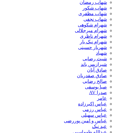
شهاب رمضان
شهاب شکور
شهاب مظفری
شهاب نجفی
شهرام شکوهی
شهرام میرجلالی
شهرام ناظری
شهرام نیک یار
شهریار حسینی
شهیاد
شیث رضایی
شیرازیس باند
صادق آبان
صادق صفدریان
صالح رضایی
صبا یوسفی
صدرا AV
عامر
عباس اکبرزاده
عباس رزمی
عباس سهیلی
عباس و امین پوررضی
عبد نیک
عبدالله طهماسبی‎