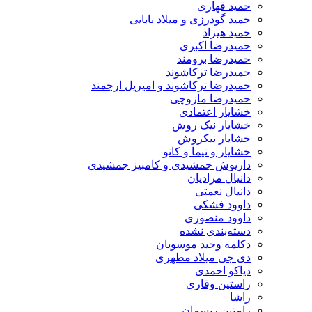
حمید قهاری
حمید گودرزی و میلاد بابایی
حمید هیراد
حمیدرضا اکبری
حمیدرضا برومند
حمیدرضا ترکاشوند
حمیدرضا ترکاشوند و امیریل ارجمند
حمیدرضا مازوچی
خشایار اعتمادی
خشایار نیک روش
خشایار نیکروش
خشایار و نیما و کانو
داریوش جمشیدی و کامبیز جمشیدی
دانیال مرادیان
دانیال نعمتی
داوود فشکی
داوود منصوری
دسته‌بندی نشده
دکلمه وحید موسویان
دی جی میلاد مظهری
دیاکو احمدی
راستین وقاری
راشا
رامتین ریسمان