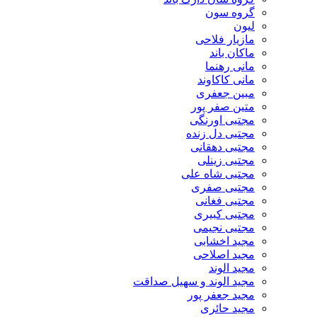
گروه سون
لیون
مازیار فلاحی
ماکان باند
مانی رهنما
مانی کاکاوند
مبین جعفری
متین صفر پور
مجتبی اورنگی
مجتبی دل زنده
مجتبی دهقانی
مجتبی زینلی
مجتبی شاه علی
مجتبی صفری
مجتبی فغانی
مجتبی کبیری
مجتبی نجیمی
مجید اخشابی
مجید اصلاحی
مجید الوند‎
مجید الوند و سهیل صداقت
مجید جعفر پور
مجید حائری