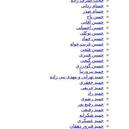
حجت اشرف زاده
حسام ردایی
حسام صدر
حسن تاج
حسین آقایی
حسین احسانی
حسین توکلی
حسین حماد
حسین غربت خواه
حسین فتحی
حسین قنبری
حسین گنجی
حسین گودرزی
حمید پیروزنیا
حمید تهرانی و مهدی نبی زاده
حمید جعفری
حمید حریفی
حمید راد
حمید رضوی
حمید رفیع پور
حمید رفیعی
حمید شکرانه
حمید عسکری
حمید فیروز دهقان