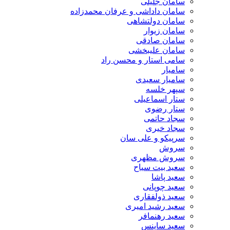
سامان جلیلی
سامان داداشی و عرفان محمدزاده
سامان دولتشاهی
سامان زیوار
سامان صادقی
سامان علیبخشی
سامی استار و محسن راد
سامیار
سامیار سعیدی
سپهر خلسه
ستار اسماعیلی
ستار رضوی
سجاد حاتمی
سجاد خیری
سرپیکو و علی سان
سروش
سروش مظهری
سعید بیت سیاح
سعید پاشا
سعید چوپانی
سعید ذولفقاری
سعید رشید امیری
سعید رهنمافر
سعید ساینس