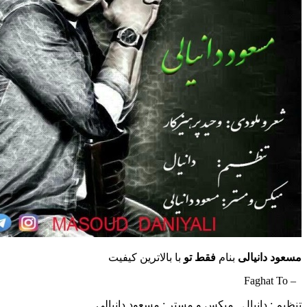
نیالی
بنام
فقط تو
با بالاترین کیفیت
دانیال , میکس و مستر : مسعود دانیالی