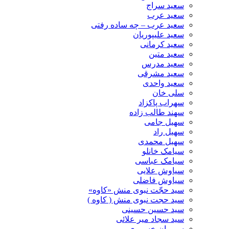
سعید سراج
سعید عرب
سعید عرب – چه ساده رفتی
سعید علیپوریان
سعید کرمانی
سعید متین
سعید مدرس
سعید مشرقی
سعید واحدی
سلی خان
سهراب پاکزاد
سهند طالب زاده
سهیل جامی
سهیل راد
سهیل محمدی
سیامک خانلو
سیامک عباسی
سیاوش علایی
سیاوش فاضلی
سید حجّت نبوی منش «کاوه»
سید حجت نبوی منش ( کاوه )
سید حسین حسینى
سید سجاد میر علائی
سیروان خسروی