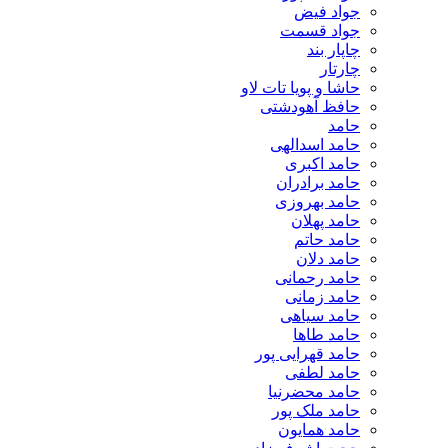
جواد فیض
جواد قسمت
چاپار بند
چارتار
حاشا و پویا تات لاو
حافظ آهودشتی
حامد
حامد اسدالهی
حامد اکبری
حامد برادران
حامد بهروزی
حامد پهلان
حامد حاتم
حامد دلان
حامد رحمانی
حامد زمانی
حامد سیاهی
حامد طاها
حامد قهرایی پور
حامد لطفی
حامد محضرنیا
حامد ملک پور
حامد همایون