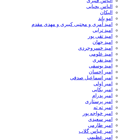
الیاس قنبرى
الیاس یحیایی
الیکان
امو باند
امید آمری و مجتبی کبیری و مهدى مقدم
امید ترابی
امید تقی پور
امید جهان
امید خسروجردی
امید علومی
امید نفری
امید یوسفی
امیر احسان
امیر اسماعیل صدفی
امیر اولی
امیر بکایی
امیر پدرام
امیر پرستاری
امیر ته ته
امیر خواجه پور
امیر سعیدی
امیر طارمی
امیر عباس گلاب
امیر عظیمی