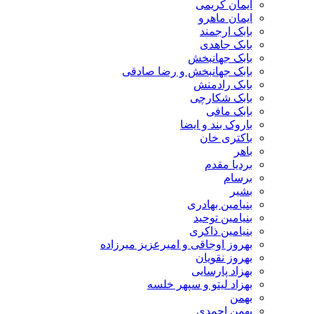
ایمان کریمی
ایمان ماهرو
بابک ارجمند
بابک جاهدی
بابک جهانبخش
بابک جهانبخش و رضا صادقی
بابک رادمنش
بابک شکارچی
بابک مافی
باروک بند و ایضا
باکتری خان
باهر
بردیا مقدم
برسام
بشیر
بنیامین بهادری
بنیامین توحید
بنیامین ذاکری
بهروز اوجاقی و امیرعزیز میرزاده
بهروز نقویان
بهزاد پارسایی
بهزاد لیتو و سپهر خلسه
بهمن
بهمن احمدی