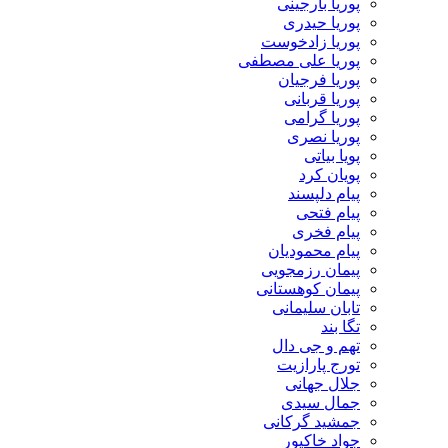
پوریا بارجینی
پوریا حیدری
پوریا زادخوست
پوریا علی مصطفی
پوریا فرجیان
پوریا قربانی
پوریا گرامی
پوریا نصری
پویا بیاتی
پویان کرد
پیام دلپسند
پیام فتحی
پیام فخری
پیام محمودیان
پیمان رزمجویی
پیمان کوهستانی
تابان سلیمانی
تگا بند
تهم و جی دال
تورج پارازیت
جلال جهانی
جمال سیدی
جمشید گرکانی
جواد خاکپور