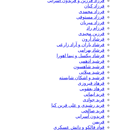
فرزاد فرزین و فریدون آسرایی
فرزاد کیان
فرزاد محمدی
فرزاد مستوفی
فرزاد میریان
فرزام راد
فرزین مجیدی
فرشاد آرون
فرشاد باران و آراد زارعی
فرشاد بهرامی
فرشاد پیکسل و نیما اهورا
فرشید ادهمی
فرشید شاهسون
فرشید میلانی
فرشید و اشکان شایسته
فرهاد فیروزی
فرهاد یعقوبی
فرید ایمانی
فرید جوادی
فرید رشیدی و علی فرین کیا
فرید صالحی
فریدون آسرایی
فریمن
فواد فالکو و دانش عسکری