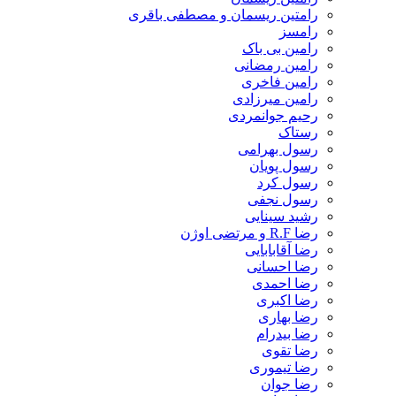
رامتین ریسمان و مصطفی باقری
رامسز
رامین بی باک
رامین رمضانی
رامین فاخری
رامین میرزادی
رحیم جوانمردی
رستاک
رسول بهرامی
رسول پویان
رسول کرد
رسول نجفی
رشید سینایی
رضا R.F و مرتضی اوژن
رضا آقابابایی
رضا احسانی
رضا احمدی
رضا اکبری
رضا بهاری
رضا بیدرام
رضا تقوی
رضا تیموری
رضا جوان