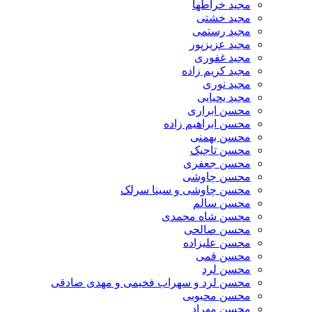
مجید خراطها
مجید خشتی
مجید رستمی
مجید عزیزپور
مجید غفوری
مجید کریم زاده
مجید نوری
مجید یحیایی
محسن ابراری
محسن ابراهیم زاده
محسن بهمنی
محسن تاجیک
محسن جعفری
محسن چاوشی
محسن چاوشی و سینا سرلک
محسن سالم
محسن شاه محمدی
محسن صالحی
محسن علیزاده
محسن قمی
محسن لرد
محسن لرد و سهراب فخیمی و مهدی صادقی
محسن محبوبی
محسن مهراد