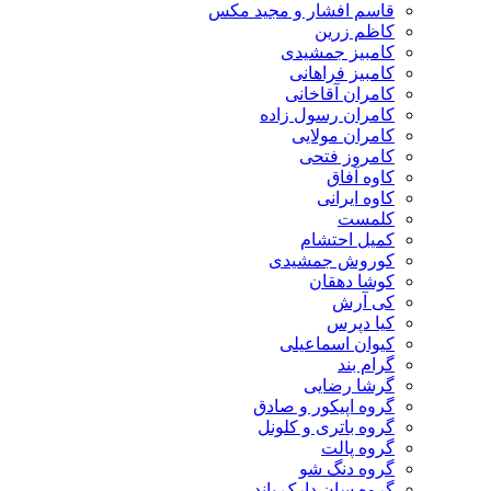
قاسم افشار و مجید مکس
کاظم زرین
کامبیز جمشیدی
کامبیز فراهانی
کامران آقاخانی
کامران رسول زاده
کامران مولایی
کامروز فتحی
کاوه آفاق
کاوه ایرانی
کلمست
کمیل احتشام
کوروش جمشیدی
کوشا دهقان
کی آرش
کیا دپرس
کیوان اسماعیلی
گرام بند
گرشا رضایی
گروه اپیکور و صادق
گروه باتری و کلونل
گروه پالت
گروه دنگ شو
گروه سان دارک باند