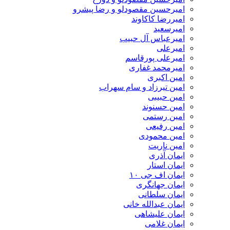
امیرحسین مقصودلو و رضا پیشرو
امیررضا کاکاوند
امیرسعید
امیرعباس آل حبیب
امیرعلی
امیرعلی پورقاسم
امیرمحمد غفاری
امین اکبری
امین تیرزاد و سام سهراب
امین حبیبی
امین حسنوند
امین رستمی
امین رفیعی
امین محمودی
امین ناریت
ایمان آذری
ایمان استار
ایمان اف جی ۱۰
ایمان جهانگری
ایمان سلطانی
ایمان عبدالله خانی
ایمان علیشاهی
ایمان غلامی