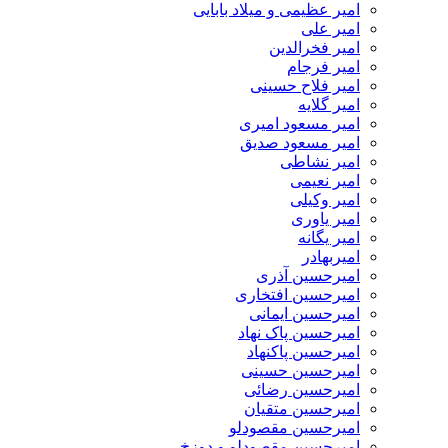
امیر عظیمی و میلاد بابایی
امیر علی
امیر فخرالدین
امیر فرجام
امیر فلاح حسینی
امیر گلایه
امیر مسعود امیری
امیر مسعود صدیق
امیر نشاطی
امیر نعیمی
امیر وکیلی
امیر یاوری
امیر یگانه
امیربهادر
امیرحسین آذری
امیرحسین افتخاری
امیرحسین ایمانی
امیرحسین پاک نهاد
امیرحسین پاکنهاد
امیرحسین حسینی
امیرحسین رضائی
امیرحسین متقیان
امیرحسین مقصودلو
امیرحسین مقصودلو و دوزخ