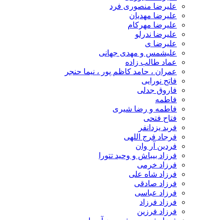
علیرضا منصوری فرد
علیرضا مهدیان
علیرضا مهرکام
علیرضا ندرلو
علیرضا ی
علیشمس و مهدی جهانی
عماد طالب زاده
عمران ، حامد کاظم پور ، نیما حنجر
فاتح نورایی
فاروق جدلی
فاطمه
فاطمه و رضا شیری
فتاح فتحی
فربد یزدانفر
فرجاد فرج اللهی
فردین آر وان
فرزاد بیباش و وحید تتورا
فرزاد خرمی
فرزاد شاه علی
فرزاد صادقی
فرزاد عباسی
فرزاد فرزاد
فرزاد فرزین