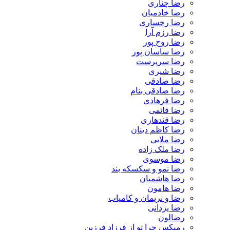
رضا چناری
رضا خادمیان
رضا رخساری
رضا رزم آرا
رضا روح پور
رضا ساسان پور
رضا سرپرست
رضا شیری
رضا صادقی
رضا صادقی بنام
رضا فرهادی
رضا قائمی
رضا قندهاری
رضا کاظم دینان
رضا ملایی
رضا ملک زاده
رضا موسوی
رضا نمو و سکسکه بند
رضا هاشمیان
رضا هامون
رضا و نریمان و کامیاب
رضا یزدانی
رضالون
رمیکس چرا تو از فرزاد فرزین