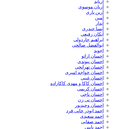
آریابد
آریان موسوی
آرین یاری
آمین
آیدار
آیسا حیدری
آیکان رفیعی
ابراهیم چاردولی
ابوالفضل صالحی
اجوید
احسان اراتو
احسان پیوندی
احسان تهرانچی
احسان خواجه امیری
احسان غیبی
احسان کاکا و مهدی کاکازاده
احسان کریمی
احسان ناجی
احسان نی زن
احسان وحیدپور
احمد ابوذر خانی فرد
احمد سعیدی
احمد صفایی
احمد نایبی