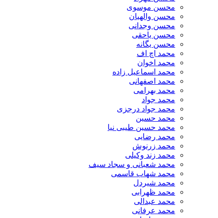
محسن موسوی
محسن والهیان
محسن وجدانی
محسن یاحقی
محسن یگانه
محمد اچ اف
محمد اخوان
محمد اسماعیل زاده
محمد اصفهانی
محمد بهرامی
محمد جواد
محمد جواد درجزی
محمد حسین
محمد حسین طیبی نیا
محمد رضایی
محمد زرنوش
محمد زند وکیلی
محمد شعبانی و سجاد سیف
محمد شهاب قاسمی
​محمد شیردل
محمد ظهرابی
محمد عبدالی
محمد عرفانی