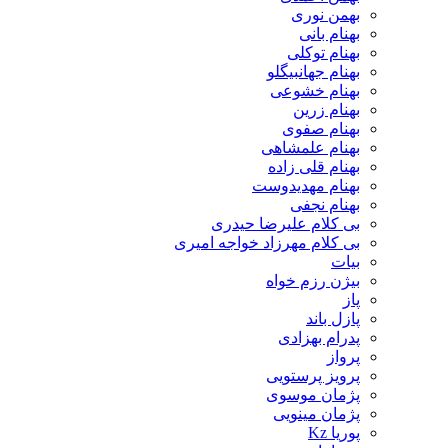
بهمن نوری
بهنام بانی
بهنام توکلی
بهنام جهانبیگلو
بهنام خشوعی
بهنام زرین
بهنام صفوی
بهنام علمشاهی
بهنام قلی زاده
بهنام مهدیدوست
بهنام نجفی
بی کلام علیرضا حیدری
بی کلام مهرزاد خواجه امیری
بیات
بیژن رزم خواه
پاز
پازل باند
پدرام بهزادی
پرواز
پرویز پرستویی
پژمان موسوی
پژمان مینویی
پوریا Kz