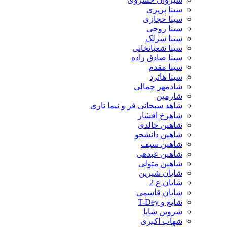
سینا پرپری
سینا حجازی
سینا روحی
سینا سرلک
سینا شعبانخانی
سینا صادق زاده
سینا مقدم
سینا هاترد
شادمهر جمالی
شارمین
شاهد سبحانی فر و نیما تاری
شاهرخ افشار
شاهین خالدی
شاهین دانشجو
شاهین سیف
شاهین عبدهی
شاهین متولی
شایان شیرین
شایان ع 2
شایان قاسمی
شایع و T-Dey
شروین شایا
شهاب اکبری