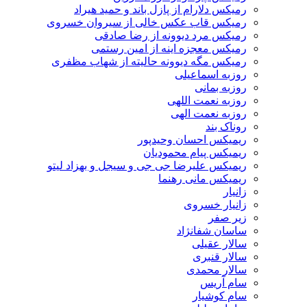
رمیکس دلارام از پازل باند و حمید هیراد
رمیکس قاب عکس خالی از سیروان خسروی
رمیکس مرد دیوونه از رضا صادقی
رمیکس معجزه اینه از امین رستمی
رمیکس مگه دیوونه حالیته از شهاب مظفری
روزبه اسماعیلی
روزبه بمانی
روزبه نعمت اللهی
روزبه نعمت الهی
روناک بند
ریمیکس احسان وحیدپور
ریمیکس پیام محمودیان
ریمیکس علیرضا جی جی و سیجل و بهزاد لیتو
ریمیکس مانی رهنما
زانیار
زانیار خسروی
زیر صفر
ساسان شفانژاد
سالار عقیلی
سالار قنبری
سالار محمدی
سام آریس
سام کوشیار