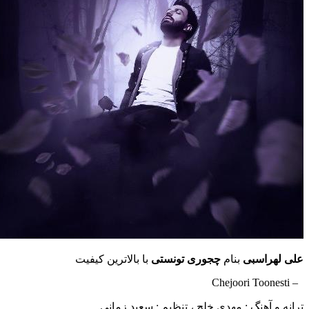
علی لهراسبی
بنام
چجوری تونستی
با بالاترین کیفیت
– Chejoori Toonesti
ترانه و آهنگ : مهدی خلج ، تنظیم : سعید زمانی