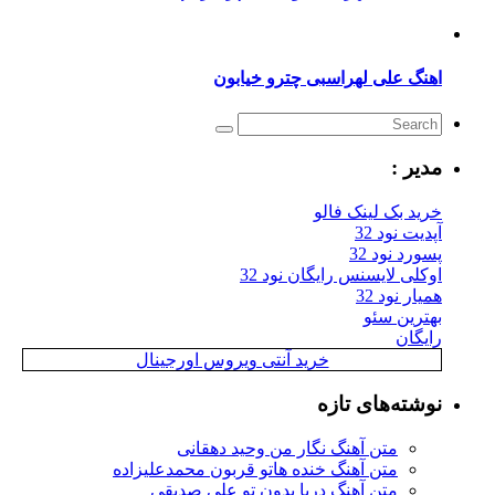
اهنگ علی لهراسبی چترو خیابون
مدیر :
خرید بک لینک فالو
آپدیت نود 32
پسورد نود 32
اوکلی لایسنس رایگان نود 32
همیار نود 32
بهترین سئو
رایگان
خرید آنتی ویروس اورجینال
نوشته‌های تازه
متن آهنگ نگار من وحید دهقانی
متن آهنگ خنده هاتو قربون محمدعلیزاده
متن آهنگ دریا بدون تو علی صدیقی