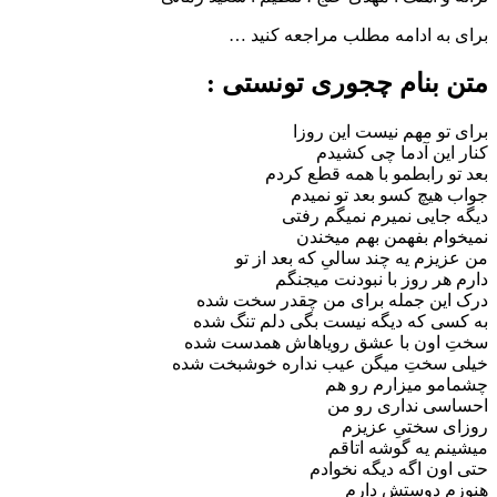
برای به ادامه مطلب مراجعه کنید …
متن بنام چجوری تونستی :
برای تو مهم نیست این روزا
کنار این آدما چی کشیدم
بعد تو رابطمو با همه قطع کردم
جواب هیچ کسو بعد تو نمیدم
دیگه جایی نمیرم نمیگم رفتی
نمیخوام بفهمن بهم میخندن
من عزیزم یه چند سالیِ که بعد از تو
دارم هر روز با نبودنت میجنگم
درک این جمله برای من چقدر سخت شده
به کسی که دیگه نیست بگی دلم تنگ شده
سختِ اون با عشق رویاهاش همدست شده
خیلی سختِ میگن عیب نداره خوشبخت شده
چشمامو میزارم رو هم
احساسی نداری رو من
روزای سختیِ عزیزم
میشینم یه گوشه اتاقم
حتی اون اگه دیگه نخوادم
هنوزم دوستش دارم