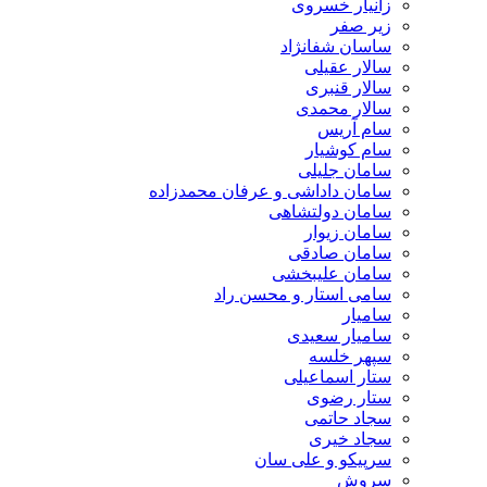
زانیار خسروی
زیر صفر
ساسان شفانژاد
سالار عقیلی
سالار قنبری
سالار محمدی
سام آریس
سام کوشیار
سامان جلیلی
سامان داداشی و عرفان محمدزاده
سامان دولتشاهی
سامان زیوار
سامان صادقی
سامان علیبخشی
سامی استار و محسن راد
سامیار
سامیار سعیدی
سپهر خلسه
ستار اسماعیلی
ستار رضوی
سجاد حاتمی
سجاد خیری
سرپیکو و علی سان
سروش