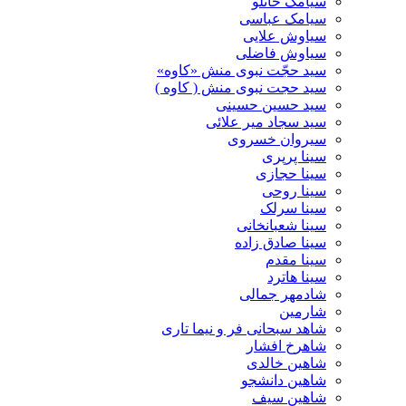
سیامک خانلو
سیامک عباسی
سیاوش علایی
سیاوش فاضلی
سید حجّت نبوی منش «کاوه»
سید حجت نبوی منش ( کاوه )
سید حسین حسینى
سید سجاد میر علائی
سیروان خسروی
سینا پرپری
سینا حجازی
سینا روحی
سینا سرلک
سینا شعبانخانی
سینا صادق زاده
سینا مقدم
سینا هاترد
شادمهر جمالی
شارمین
شاهد سبحانی فر و نیما تاری
شاهرخ افشار
شاهین خالدی
شاهین دانشجو
شاهین سیف