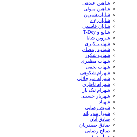
شاهین عبدهی
شاهین متولی
شایان شیرین
شایان ع 2
شایان قاسمی
شایع و T-Dey
شروین شایا
شهاب اکبری
شهاب رمضان
شهاب شکور
شهاب مظفری
شهاب نجفی
شهرام شکوهی
شهرام میرجلالی
شهرام ناظری
شهرام نیک یار
شهریار حسینی
شهیاد
شیث رضایی
شیرازیس باند
صادق آبان
صادق صفدریان
صالح رضایی
صبا یوسفی