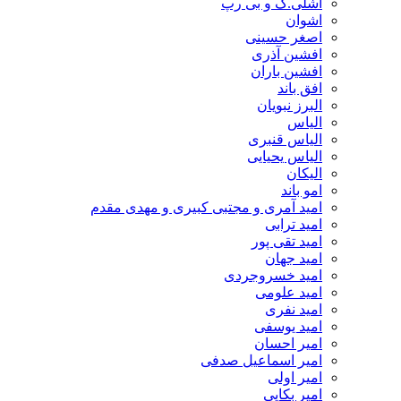
اشلی.ک و بی رپ
اشوان
اصغر حسینی
افشین آذری
افشین باران
افق باند
البرز نبویان
الیاس
الیاس قنبرى
الیاس یحیایی
الیکان
امو باند
امید آمری و مجتبی کبیری و مهدى مقدم
امید ترابی
امید تقی پور
امید جهان
امید خسروجردی
امید علومی
امید نفری
امید یوسفی
امیر احسان
امیر اسماعیل صدفی
امیر اولی
امیر بکایی