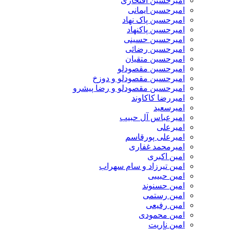
امیرحسین افتخاری
امیرحسین ایمانی
امیرحسین پاک نهاد
امیرحسین پاکنهاد
امیرحسین حسینی
امیرحسین رضائی
امیرحسین متقیان
امیرحسین مقصودلو
امیرحسین مقصودلو و دوزخ
امیرحسین مقصودلو و رضا پیشرو
امیررضا کاکاوند
امیرسعید
امیرعباس آل حبیب
امیرعلی
امیرعلی پورقاسم
امیرمحمد غفاری
امین اکبری
امین تیرزاد و سام سهراب
امین حبیبی
امین حسنوند
امین رستمی
امین رفیعی
امین محمودی
امین ناریت