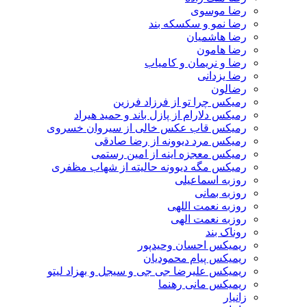
رضا موسوی
رضا نمو و سکسکه بند
رضا هاشمیان
رضا هامون
رضا و نریمان و کامیاب
رضا یزدانی
رضالون
رمیکس چرا تو از فرزاد فرزین
رمیکس دلارام از پازل باند و حمید هیراد
رمیکس قاب عکس خالی از سیروان خسروی
رمیکس مرد دیوونه از رضا صادقی
رمیکس معجزه اینه از امین رستمی
رمیکس مگه دیوونه حالیته از شهاب مظفری
روزبه اسماعیلی
روزبه بمانی
روزبه نعمت اللهی
روزبه نعمت الهی
روناک بند
ریمیکس احسان وحیدپور
ریمیکس پیام محمودیان
ریمیکس علیرضا جی جی و سیجل و بهزاد لیتو
ریمیکس مانی رهنما
زانیار