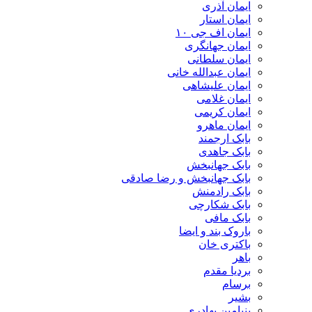
ایمان آذری
ایمان استار
ایمان اف جی ۱۰
ایمان جهانگری
ایمان سلطانی
ایمان عبدالله خانی
ایمان علیشاهی
ایمان غلامی
ایمان کریمی
ایمان ماهرو
بابک ارجمند
بابک جاهدی
بابک جهانبخش
بابک جهانبخش و رضا صادقی
بابک رادمنش
بابک شکارچی
بابک مافی
باروک بند و ایضا
باکتری خان
باهر
بردیا مقدم
برسام
بشیر
بنیامین بهادری