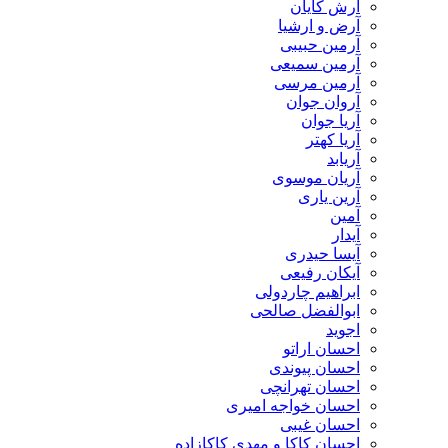
آرش کایان
​آرض و ارشیا
آرمین حبیبی
آرمین سمیعی
آرمین مرسی
آروان جوان
آریا جوان
آریا کهتر
آریابد
آریان موسوی
آرین یاری
آمین
آیدار
آیسا حیدری
آیکان رفیعی
ابراهیم چاردولی
ابوالفضل صالحی
اجوید
احسان اراتو
احسان پیوندی
احسان تهرانچی
احسان خواجه امیری
احسان غیبی
احسان کاکا و مهدی کاکازاده