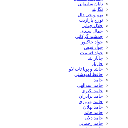
تابان سلیمانی
تگا بند
تهم و جی دال
تورج پارازیت
جلال جهانی
جمال سیدی
جمشید گرکانی
جواد خاکپور
جواد فیض
جواد قسمت
چاپار بند
چارتار
حاشا و پویا تات لاو
حافظ آهودشتی
حامد
حامد اسدالهی
حامد اکبری
حامد برادران
حامد بهروزی
حامد پهلان
حامد حاتم
حامد دلان
حامد رحمانی