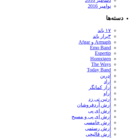
دسامبر 2016
نوامبر 2016
دسته‌ها
۱۷ باند
۳برار باند
Armaph و Afgar
Emo Band
Espertip
Homxigen
The Ways
Today Band
آدرین
آراد
آراز کمانگر
آراو
آرتین تی زد
آرش آردفروشان
آرش ای پی
آرش ای پی و مسیح
آرش خامسی
آرش رستمی
آرش قالیچی