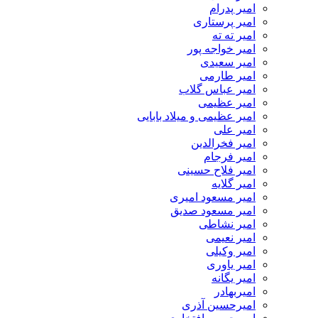
امیر پدرام
امیر پرستاری
امیر ته ته
امیر خواجه پور
امیر سعیدی
امیر طارمی
امیر عباس گلاب
امیر عظیمی
امیر عظیمی و میلاد بابایی
امیر علی
امیر فخرالدین
امیر فرجام
امیر فلاح حسینی
امیر گلایه
امیر مسعود امیری
امیر مسعود صدیق
امیر نشاطی
امیر نعیمی
امیر وکیلی
امیر یاوری
امیر یگانه
امیربهادر
امیرحسین آذری