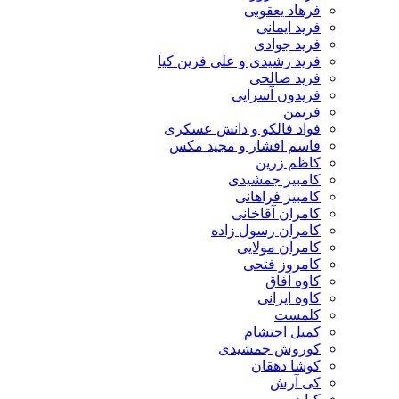
فرهاد یعقوبی
فرید ایمانی
فرید جوادی
فرید رشیدی و علی فرین کیا
فرید صالحی
فریدون آسرایی
فریمن
فواد فالکو و دانش عسکری
قاسم افشار و مجید مکس
کاظم زرین
کامبیز جمشیدی
کامبیز فراهانی
کامران آقاخانی
کامران رسول زاده
کامران مولایی
کامروز فتحی
کاوه آفاق
کاوه ایرانی
کلمست
کمیل احتشام
کوروش جمشیدی
کوشا دهقان
کی آرش