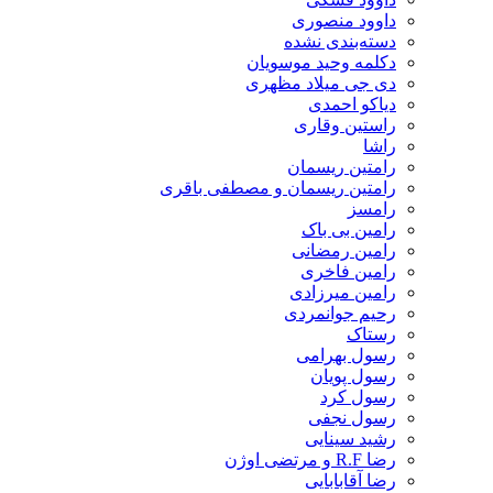
داوود منصوری
دسته‌بندی نشده
دکلمه وحید موسویان
دی جی میلاد مظهری
دیاکو احمدی
راستین وقاری
راشا
رامتین ریسمان
رامتین ریسمان و مصطفی باقری
رامسز
رامین بی باک
رامین رمضانی
رامین فاخری
رامین میرزادی
رحیم جوانمردی
رستاک
رسول بهرامی
رسول پویان
رسول کرد
رسول نجفی
رشید سینایی
رضا R.F و مرتضی اوژن
رضا آقابابایی