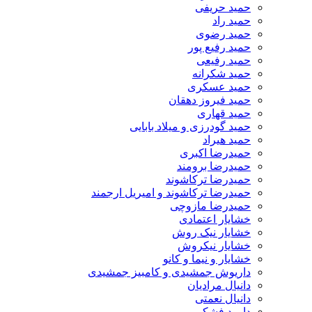
حمید حریفی
حمید راد
حمید رضوی
حمید رفیع پور
حمید رفیعی
حمید شکرانه
حمید عسکری
حمید فیروز دهقان
حمید قهاری
حمید گودرزی و میلاد بابایی
حمید هیراد
حمیدرضا اکبری
حمیدرضا برومند
حمیدرضا ترکاشوند
حمیدرضا ترکاشوند و امیریل ارجمند
حمیدرضا مازوچی
خشایار اعتمادی
خشایار نیک روش
خشایار نیکروش
خشایار و نیما و کانو
داریوش جمشیدی و کامبیز جمشیدی
دانیال مرادیان
دانیال نعمتی
داوود فشکی