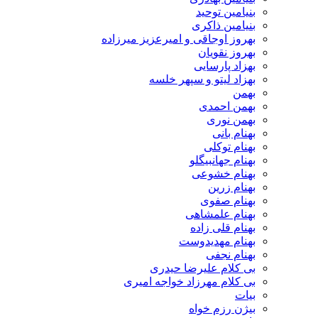
بنیامین توحید
بنیامین ذاکری
بهروز اوجاقی و امیرعزیز میرزاده
بهروز نقویان
بهزاد پارسایی
بهزاد لیتو و سپهر خلسه
بهمن
بهمن احمدی
بهمن نوری
بهنام بانی
بهنام توکلی
بهنام جهانبیگلو
بهنام خشوعی
بهنام زرین
بهنام صفوی
بهنام علمشاهی
بهنام قلی زاده
بهنام مهدیدوست
بهنام نجفی
بی کلام علیرضا حیدری
بی کلام مهرزاد خواجه امیری
بیات
بیژن رزم خواه