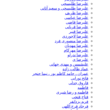
علیرضا طلیسچی
علیرضا طلیسچی و سعید آتانی
علیرضا ظریف
علیرضا عباسی
علیرضا قاضی
علیرضا قربانی
علیرضا قنبر
علیرضا لاجوردی
علیرضا منصوری فرد
علیرضا مهدیان
علیرضا مهرکام
علیرضا ندرلو
علیرضا ی
علیشمس و مهدی جهانی
عماد طالب زاده
عمران ، حامد کاظم پور ، نیما حنجر
فاتح نورایی
فاروق جدلی
فاطمه
فاطمه و رضا شیری
فتاح فتحی
فربد یزدانفر
فرجاد فرج اللهی