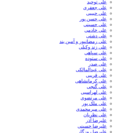
علی توحید
علی جعفری
علی حبیبی
علی حسن پور
علی حسینی
علی خادمی
علی دشتی
علی رمضانپور و آمین بند
علی زند وکیلی
علی سپاهی
علی ستوده
علی صدر
علی عبدالمالکی
علی قریبی
علی کرمانشاهی
علی گنجی
علی لهراسبی
علی مرتضوی
علی ملک پور
علی میرمحمدی
علی نظریان
علیرضا آذر
علیرضا حسینی
علیرضا روزگار