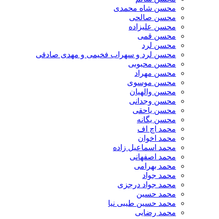
محسن شاه محمدی
محسن صالحی
محسن علیزاده
محسن قمی
محسن لرد
محسن لرد و سهراب فخیمی و مهدی صادقی
محسن محبوبی
محسن مهراد
محسن موسوی
محسن والهیان
محسن وجدانی
محسن یاحقی
محسن یگانه
محمد اچ اف
محمد اخوان
محمد اسماعیل زاده
محمد اصفهانی
محمد بهرامی
محمد جواد
محمد جواد درجزی
محمد حسین
محمد حسین طیبی نیا
محمد رضایی