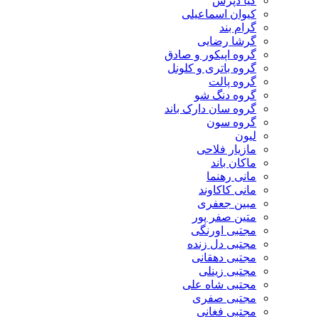
کیا دپرس
کیوان اسماعیلی
گرام بند
گرشا رضایی
گروه اپیکور و صادق
گروه باتری و کلونل
گروه پالت
گروه دنگ شو
گروه سان دارک باند
گروه سون
لیون
مازیار فلاحی
ماکان باند
مانی رهنما
مانی کاکاوند
مبین جعفری
متین صفر پور
مجتبی اورنگی
مجتبی دل زنده
مجتبی دهقانی
مجتبی زینلی
مجتبی شاه علی
مجتبی صفری
مجتبی فغانی