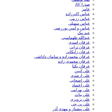
صدرا AV
عامر
عباس اکبرزاده
عباس رزمی
عباس سهیلی
عباس و امین پوررضی
عبد نیک
عبدالله طهماسبی‎
عرفان اسدی
عرفان ترابی
عرفان زلیکانی
عرفان محمدزاده و سامان داداشی
عرفان محمدی زاده
عرفان یکتا
علی آتبین
علی ارشدی
علی اصحابی
علی اعتماد
علی بهرامی
علی بیات
علی پرویزی
علی پی جی
علی پیشتاز و مهدی آذر