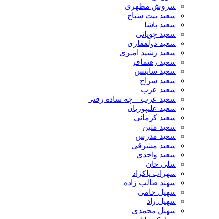
سروش مظهری
سعید بیت سیاح
سعید پاشا
سعید چوپانی
سعید ذولفقاری
سعید رشید امیری
سعید رهنمافر
سعید ساینس
سعید سراج
سعید عرب
سعید عرب – چه ساده رفتی
سعید علیپوریان
سعید کرمانی
سعید متین
سعید مدرس
سعید مشرقی
سعید واحدی
سلی خان
سهراب پاکزاد
سهند طالب زاده
سهیل جامی
سهیل راد
سهیل محمدی