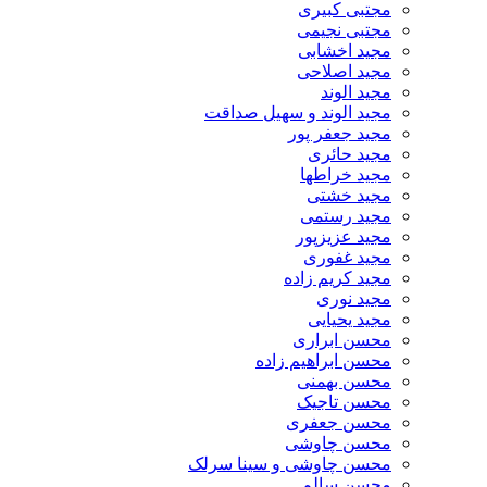
مجتبی کبیری
مجتبی نجیمی
مجید اخشابی
مجید اصلاحی
مجید الوند‎
مجید الوند و سهیل صداقت
مجید جعفر پور
مجید حائری
مجید خراطها
مجید خشتی
مجید رستمی
مجید عزیزپور
مجید غفوری
مجید کریم زاده
مجید نوری
مجید یحیایی
محسن ابراری
محسن ابراهیم زاده
محسن بهمنی
محسن تاجیک
محسن جعفری
محسن چاوشی
محسن چاوشی و سینا سرلک
محسن سالم