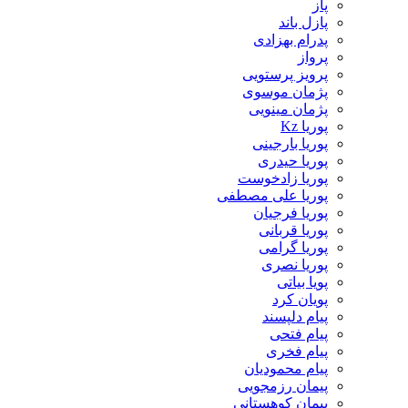
پاز
پازل باند
پدرام بهزادی
پرواز
پرویز پرستویی
پژمان موسوی
پژمان مینویی
پوریا Kz
پوریا بارجینی
پوریا حیدری
پوریا زادخوست
پوریا علی مصطفی
پوریا فرجیان
پوریا قربانی
پوریا گرامی
پوریا نصری
پویا بیاتی
پویان کرد
پیام دلپسند
پیام فتحی
پیام فخری
پیام محمودیان
پیمان رزمجویی
پیمان کوهستانی