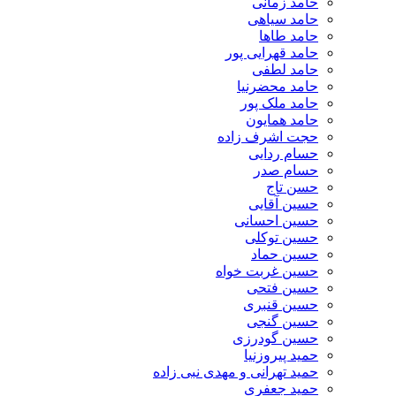
حامد زمانی
حامد سیاهی
حامد طاها
حامد قهرایی پور
حامد لطفی
حامد محضرنیا
حامد ملک پور
حامد همایون
حجت اشرف زاده
حسام ردایی
حسام صدر
حسن تاج
حسین آقایی
حسین احسانی
حسین توکلی
حسین حماد
حسین غربت خواه
حسین فتحی
حسین قنبری
حسین گنجی
حسین گودرزی
حمید پیروزنیا
حمید تهرانی و مهدی نبی زاده
حمید جعفری