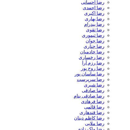
رضا احسانی
رضا احمدی
رضا اکبری
رضا بهاری
رضا بیدرام
رضا تقوی
رضا تیموری
رضا جوان
رضا چناری
رضا خادمیان
رضا رخساری
رضا رزم آرا
رضا روح پور
رضا ساسان پور
رضا سرپرست
رضا شیری
رضا صادقی
رضا صادقی بنام
رضا فرهادی
رضا قائمی
رضا قندهاری
رضا کاظم دینان
رضا ملایی
رضا ملک زاده