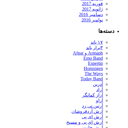
فوریه 2017
ژانویه 2017
دسامبر 2016
نوامبر 2016
دسته‌ها
۱۷ باند
۳برار باند
Armaph و Afgar
Emo Band
Espertip
Homxigen
The Ways
Today Band
آدرین
آراد
آراز کمانگر
آراو
آرتین تی زد
آرش آردفروشان
آرش ای پی
آرش ای پی و مسیح
آرش خامسی