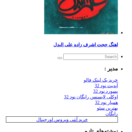
اهنگ حجت اشرف زاده علی البدل
مدیر :
خرید بک لینک فالو
آپدیت نود 32
پسورد نود 32
اوکلی لایسنس رایگان نود 32
همیار نود 32
بهترین سئو
رایگان
خرید آنتی ویروس اورجینال
نوشته‌های تازه