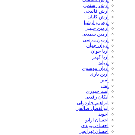
آرش رستمی
آرش قالیچی
آرش کایان
​آرض و ارشیا
آرمین حبیبی
آرمین سمیعی
آرمین مرسی
آروان جوان
آریا جوان
آریا کهتر
آریابد
آریان موسوی
آرین یاری
آمین
آیدار
آیسا حیدری
آیکان رفیعی
ابراهیم چاردولی
ابوالفضل صالحی
اجوید
احسان اراتو
احسان پیوندی
احسان تهرانچی