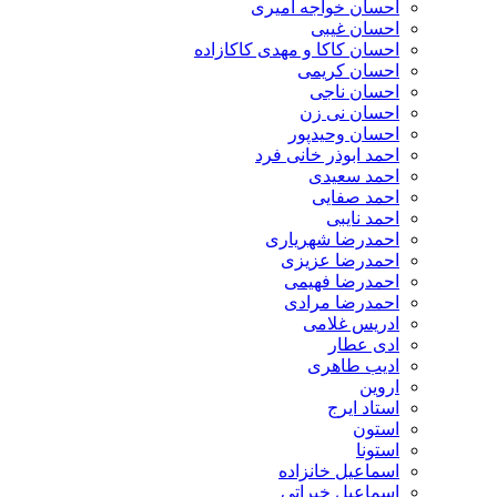
احسان خواجه امیری
احسان غیبی
احسان کاکا و مهدی کاکازاده
احسان کریمی
احسان ناجی
احسان نی زن
احسان وحیدپور
احمد ابوذر خانی فرد
احمد سعیدی
احمد صفایی
احمد نایبی
احمدرضا شهریاری
احمدرضا عزیزی
احمدرضا فهیمی
احمدرضا مرادی
ادریس غلامی
ادی عطار
ادیب طاهری
اروین
استاد ایرج
استون
استونا
اسماعیل خانزاده
اسماعیل خیراتی