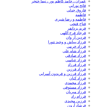
عمران ، حامد کاظم پور ، نیما حنجر
فاتح نورایی
فاروق جدلی
فاطمه
فاطمه و رضا شیری
فتاح فتحی
فربد یزدانفر
فرجاد فرج اللهی
فردین آر وان
فرزاد بیباش و وحید تتورا
فرزاد خرمی
فرزاد شاه علی
فرزاد صادقی
فرزاد عباسی
فرزاد فرزاد
فرزاد فرزین
فرزاد فرزین و فریدون آسرایی
فرزاد کیان
فرزاد محمدی
فرزاد مستوفی
فرزاد میریان
فرزام راد
فرزین مجیدی
فرشاد آرون