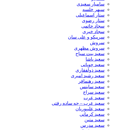
سامیار سعیدی
سپهر خلسه
ستار اسماعیلی
ستار رضوی
سجاد حاتمی
سجاد خیری
سرپیکو و علی سان
سروش
سروش مظهری
سعید بیت سیاح
سعید پاشا
سعید چوپانی
سعید ذولفقاری
سعید رشید امیری
سعید رهنمافر
سعید ساینس
سعید سراج
سعید عرب
سعید عرب – چه ساده رفتی
سعید علیپوریان
سعید کرمانی
سعید متین
سعید مدرس