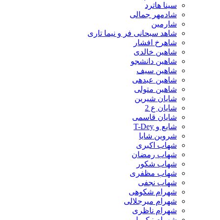
سینا هاترد
شادمهر جمالی
شارمین
شاهد سبحانی فر و نیما تاری
شاهرخ افشار
شاهین خالدی
شاهین دانشجو
شاهین سیف
شاهین عبدهی
شاهین متولی
شایان شیرین
شایان ع 2
شایان قاسمی
شایع و T-Dey
شروین شایا
شهاب اکبری
شهاب رمضان
شهاب شکور
شهاب مظفری
شهاب نجفی
شهرام شکوهی
شهرام میرجلالی
شهرام ناظری
شهرام نیک یار