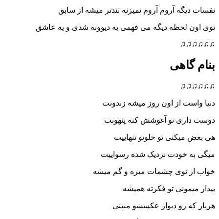
گه آروم آروم نمیزنه تندتر میشه از سابق
 لحظه دیگه می فهمی یه دیوونه شدی و یه عاشق
♫
اهی
♫
ت از اون روز میشه زندونت
ری تو آغوشش کنه پنهونت
یکنی تو خلوتو تنهاییت
 خودت نزدیک شده رسواییت
 توی چشمات میره و گم میشه
مونی تو فکرته همیشه
 رو دیوار عکسشو مبینی