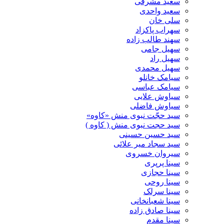
سعید مشرقی
سعید واحدی
سلی خان
سهراب پاکزاد
سهند طالب زاده
سهیل جامی
سهیل راد
سهیل محمدی
سیامک خانلو
سیامک عباسی
سیاوش علایی
سیاوش فاضلی
سید حجّت نبوی منش «کاوه»
سید حجت نبوی منش ( کاوه )
سید حسین حسینى
سید سجاد میر علائی
سیروان خسروی
سینا پرپری
سینا حجازی
سینا روحی
سینا سرلک
سینا شعبانخانی
سینا صادق زاده
سینا مقدم