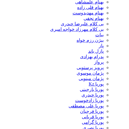
بهنام علمشاهی
بهنام قلی زاده
بهنام مهدیدوست
بهنام نجفی
بی کلام علیرضا حیدری
بی کلام مهرزاد خواجه امیری
بیات
بیژن رزم خواه
پاز
پازل باند
پدرام بهزادی
پرواز
پرویز پرستویی
پژمان موسوی
پژمان مینویی
پوریا Kz
پوریا بارجینی
پوریا حیدری
پوریا زادخوست
پوریا علی مصطفی
پوریا فرجیان
پوریا قربانی
پوریا گرامی
پوریا نصری