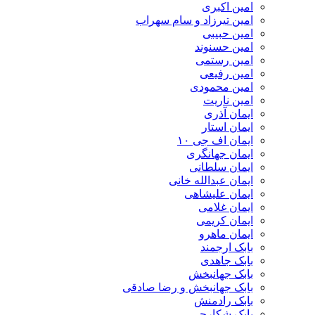
امین اکبری
امین تیرزاد و سام سهراب
امین حبیبی
امین حسنوند
امین رستمی
امین رفیعی
امین محمودی
امین ناریت
ایمان آذری
ایمان استار
ایمان اف جی ۱۰
ایمان جهانگری
ایمان سلطانی
ایمان عبدالله خانی
ایمان علیشاهی
ایمان غلامی
ایمان کریمی
ایمان ماهرو
بابک ارجمند
بابک جاهدی
بابک جهانبخش
بابک جهانبخش و رضا صادقی
بابک رادمنش
بابک شکارچی