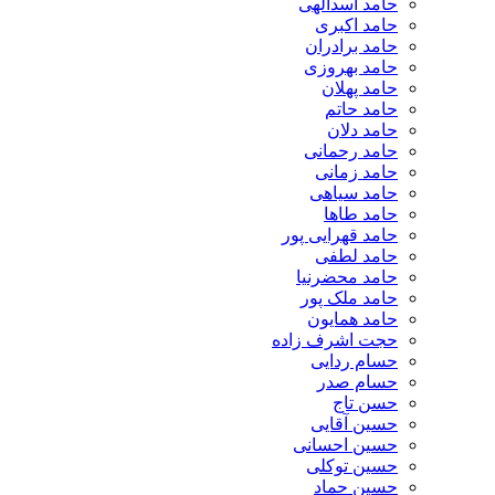
حامد اسدالهی
حامد اکبری
حامد برادران
حامد بهروزی
حامد پهلان
حامد حاتم
حامد دلان
حامد رحمانی
حامد زمانی
حامد سیاهی
حامد طاها
حامد قهرایی پور
حامد لطفی
حامد محضرنیا
حامد ملک پور
حامد همایون
حجت اشرف زاده
حسام ردایی
حسام صدر
حسن تاج
حسین آقایی
حسین احسانی
حسین توکلی
حسین حماد