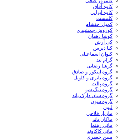
کامروز فتحی
کاوه آفاق
کاوه ایرانی
کلمست
کمیل احتشام
کوروش جمشیدی
کوشا دهقان
کی آرش
کیا دپرس
کیوان اسماعیلی
گرام بند
گرشا رضایی
گروه اپیکور و صادق
گروه باتری و کلونل
گروه پالت
گروه دنگ شو
گروه سان دارک باند
گروه سون
لیون
مازیار فلاحی
ماکان باند
مانی رهنما
مانی کاکاوند
مبین جعفری