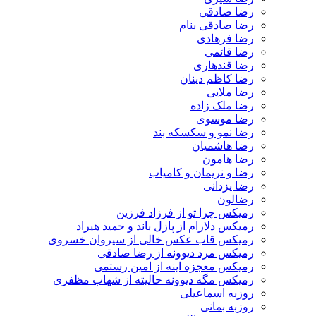
رضا صادقی
رضا صادقی بنام
رضا فرهادی
رضا قائمی
رضا قندهاری
رضا کاظم دینان
رضا ملایی
رضا ملک زاده
رضا موسوی
رضا نمو و سکسکه بند
رضا هاشمیان
رضا هامون
رضا و نریمان و کامیاب
رضا یزدانی
رضالون
رمیکس چرا تو از فرزاد فرزین
رمیکس دلارام از پازل باند و حمید هیراد
رمیکس قاب عکس خالی از سیروان خسروی
رمیکس مرد دیوونه از رضا صادقی
رمیکس معجزه اینه از امین رستمی
رمیکس مگه دیوونه حالیته از شهاب مظفری
روزبه اسماعیلی
روزبه بمانی