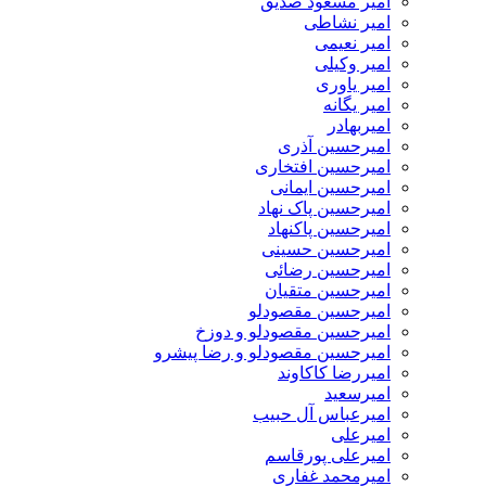
امیر مسعود صدیق
امیر نشاطی
امیر نعیمی
امیر وکیلی
امیر یاوری
امیر یگانه
امیربهادر
امیرحسین آذری
امیرحسین افتخاری
امیرحسین ایمانی
امیرحسین پاک نهاد
امیرحسین پاکنهاد
امیرحسین حسینی
امیرحسین رضائی
امیرحسین متقیان
امیرحسین مقصودلو
امیرحسین مقصودلو و دوزخ
امیرحسین مقصودلو و رضا پیشرو
امیررضا کاکاوند
امیرسعید
امیرعباس آل حبیب
امیرعلی
امیرعلی پورقاسم
امیرمحمد غفاری