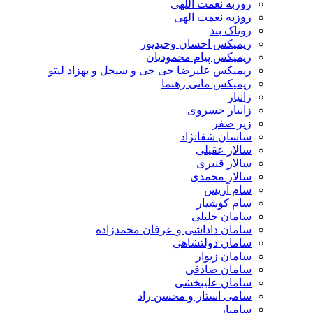
روزبه نعمت اللهی
روزبه نعمت الهی
روناک بند
ریمیکس احسان وحیدپور
ریمیکس پیام محمودیان
ریمیکس علیرضا جی جی و سیجل و بهزاد لیتو
ریمیکس مانی رهنما
زانیار
زانیار خسروی
زیر صفر
ساسان شفانژاد
سالار عقیلی
سالار قنبری
سالار محمدی
سام آریس
سام کوشیار
سامان جلیلی
سامان داداشی و عرفان محمدزاده
سامان دولتشاهی
سامان زیوار
سامان صادقی
سامان علیبخشی
سامی استار و محسن راد
سامیار