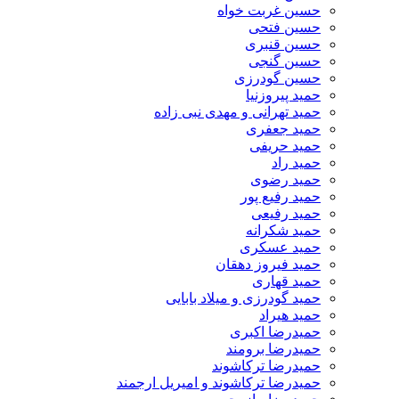
حسین غربت خواه
حسین فتحی
حسین قنبری
حسین گنجی
حسین گودرزی
حمید پیروزنیا
حمید تهرانی و مهدی نبی زاده
حمید جعفری
حمید حریفی
حمید راد
حمید رضوی
حمید رفیع پور
حمید رفیعی
حمید شکرانه
حمید عسکری
حمید فیروز دهقان
حمید قهاری
حمید گودرزی و میلاد بابایی
حمید هیراد
حمیدرضا اکبری
حمیدرضا برومند
حمیدرضا ترکاشوند
حمیدرضا ترکاشوند و امیریل ارجمند