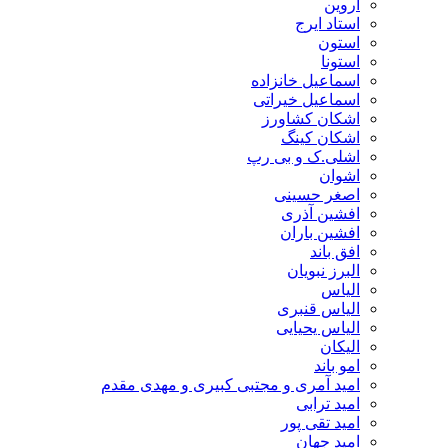
اروین
استاد ایرج
استون
استونا
اسماعیل خانزاده
اسماعیل خیراتی
اشکان کشاورز
اشکان کینگ
اشلی.ک و بی رپ
اشوان
اصغر حسینی
افشین آذری
افشین باران
افق باند
البرز نبویان
الیاس
الیاس قنبرى
الیاس یحیایی
الیکان
امو باند
امید آمری و مجتبی کبیری و مهدى مقدم
امید ترابی
امید تقی پور
امید جهان