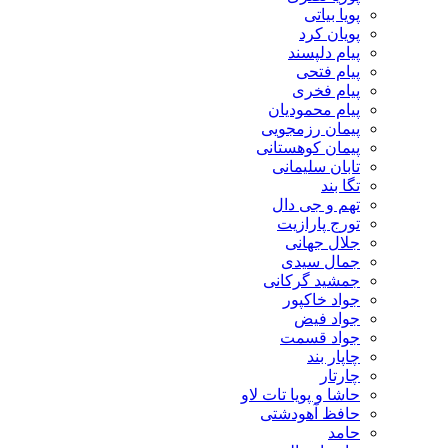
پویا بیاتی
پویان کرد
پیام دلپسند
پیام فتحی
پیام فخری
پیام محمودیان
پیمان رزمجویی
پیمان کوهستانی
تابان سلیمانی
تگا بند
تهم و جی دال
تورج پارازیت
جلال جهانی
جمال سیدی
جمشید گرکانی
جواد خاکپور
جواد فیض
جواد قسمت
چاپار بند
چارتار
حاشا و پویا تات لاو
حافظ آهودشتی
حامد