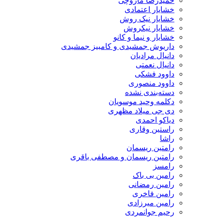
حمیدرضا مازوچی
خشایار اعتمادی
خشایار نیک روش
خشایار نیکروش
خشایار و نیما و کانو
داریوش جمشیدی و کامبیز جمشیدی
دانیال مرادیان
دانیال نعمتی
داوود فشکی
داوود منصوری
دسته‌بندی نشده
دکلمه وحید موسویان
دی جی میلاد مظهری
دیاکو احمدی
راستین وقاری
راشا
رامتین ریسمان
رامتین ریسمان و مصطفی باقری
رامسز
رامین بی باک
رامین رمضانی
رامین فاخری
رامین میرزادی
رحیم جوانمردی