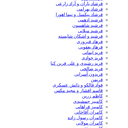
فرشاد باران و آراد زارعی
فرشاد بهرامی
فرشاد پیکسل و نیما اهورا
فرشید ادهمی
فرشید شاهسون
فرشید میلانی
فرشید و اشکان شایسته
فرهاد فیروزی
فرهاد یعقوبی
فرید ایمانی
فرید جوادی
فرید رشیدی و علی فرین کیا
فرید صالحی
فریدون آسرایی
فریمن
فواد فالکو و دانش عسکری
قاسم افشار و مجید مکس
کاظم زرین
کامبیز جمشیدی
کامبیز فراهانی
کامران آقاخانی
کامران رسول زاده
کامران مولایی