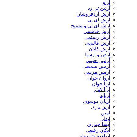
آراو
آرتین تی زد
آرش آردفروشان
آرش ای پی
آرش ای پی و مسیح
آرش خامسی
آرش رستمی
آرش قالیچی
آرش کایان
​آرض و ارشیا
آرمین حبیبی
آرمین سمیعی
آرمین مرسی
آروان جوان
آریا جوان
آریا کهتر
آریابد
آریان موسوی
آرین یاری
آمین
آیدار
آیسا حیدری
آیکان رفیعی
ابراهیم چاردولی