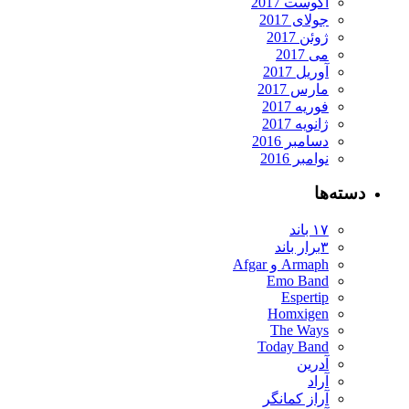
آگوست 2017
جولای 2017
ژوئن 2017
می 2017
آوریل 2017
مارس 2017
فوریه 2017
ژانویه 2017
دسامبر 2016
نوامبر 2016
ته‌ها
۱۷ باند
۳برار باند
Armaph و Afgar
Emo Band
Espertip
Homxigen
The Ways
Today Band
آدرین
آراد
آراز کمانگر