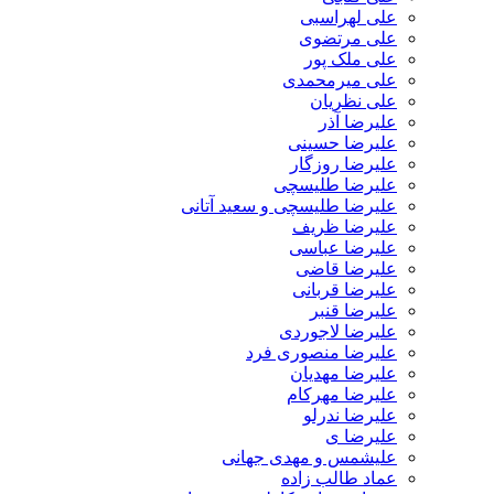
علی لهراسبی
علی مرتضوی
علی ملک پور
علی میرمحمدی
علی نظریان
علیرضا آذر
علیرضا حسینی
علیرضا روزگار
علیرضا طلیسچی
علیرضا طلیسچی و سعید آتانی
علیرضا ظریف
علیرضا عباسی
علیرضا قاضی
علیرضا قربانی
علیرضا قنبر
علیرضا لاجوردی
علیرضا منصوری فرد
علیرضا مهدیان
علیرضا مهرکام
علیرضا ندرلو
علیرضا ی
علیشمس و مهدی جهانی
عماد طالب زاده