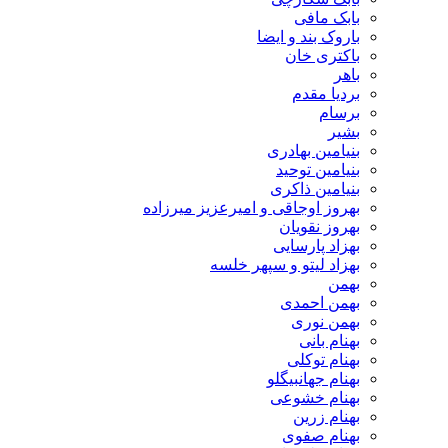
بابک مافی
باروک بند و ایضا
باکتری خان
باهر
بردیا مقدم
برسام
بشیر
بنیامین بهادری
بنیامین توحید
بنیامین ذاکری
بهروز اوجاقی و امیرعزیز میرزاده
بهروز نقویان
بهزاد پارسایی
بهزاد لیتو و سپهر خلسه
بهمن
بهمن احمدی
بهمن نوری
بهنام بانی
بهنام توکلی
بهنام جهانبیگلو
بهنام خشوعی
بهنام زرین
بهنام صفوی