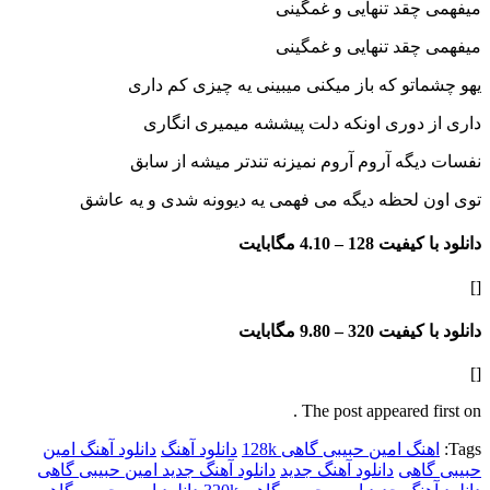
قد تنهایی و غمگینی
قد تنهایی و غمگینی
تو که باز میکنی میبینی یه چیزی کم داری
دوری اونکه دلت پیششه میمیری انگاری
گه آروم آروم نمیزنه تندتر میشه از سابق
 لحظه دیگه می فهمی یه دیوونه شدی و یه عاشق
فیت 128 –
4.10 مگابایت
فیت 320 –
9.80 مگابایت
The post appeared f
گ امین حبیبی گاهی 128k
دانلود آهنگ
دانلود آهنگ امین
اهی
دانلود آهنگ جدید
دانلود آهنگ جدید امین حبیبی گاهی