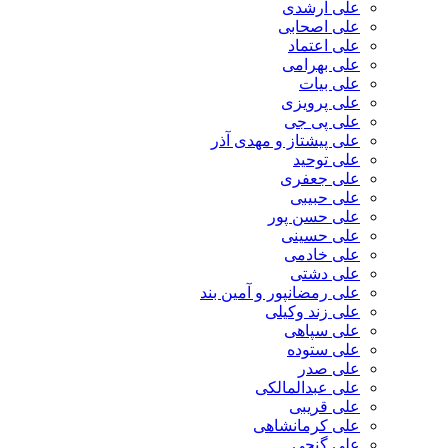
علی ارشدی
علی اصحابی
علی اعتماد
علی بهرامی
علی بیات
علی پرویزی
علی پی جی
علی پیشتاز و مهدی آذر
علی توحید
علی جعفری
علی حبیبی
علی حسن پور
علی حسینی
علی خادمی
علی دشتی
علی رمضانپور و آمین بند
علی زند وکیلی
علی سپاهی
علی ستوده
علی صدر
علی عبدالمالکی
علی قریبی
علی کرمانشاهی
علی گنجی