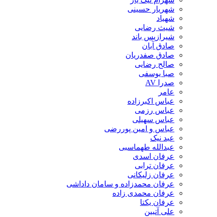
شهریار حسینی
شهیاد
شیث رضایی
شیرازیس باند
صادق آبان
صادق صفدریان
صالح رضایی
صبا یوسفی
صدرا AV
عامر
عباس اکبرزاده
عباس رزمی
عباس سهیلی
عباس و امین پوررضی
عبد نیک
عبدالله طهماسبی‎
عرفان اسدی
عرفان ترابی
عرفان زلیکانی
عرفان محمدزاده و سامان داداشی
عرفان محمدی زاده
عرفان یکتا
علی آتبین