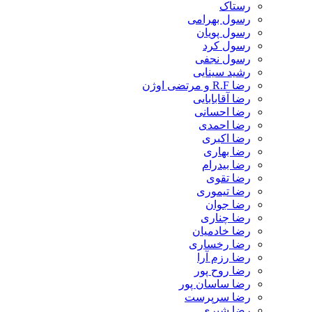
رستاک
رسول بهرامی
رسول پویان
رسول کرد
رسول نجفی
رشید سینایی
رضا R.F و مرتضی اوژن
رضا آقابابایی
رضا احسانی
رضا احمدی
رضا اکبری
رضا بهاری
رضا بیدرام
رضا تقوی
رضا تیموری
رضا جوان
رضا چناری
رضا خادمیان
رضا رخساری
رضا رزم آرا
رضا روح پور
رضا ساسان پور
رضا سرپرست
رضا شیری