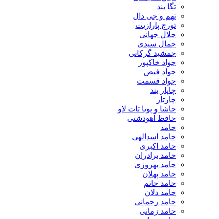
تگا بند
تهم و جی دال
تورج پارازیت
جلال جهانی
جمال سیدی
جمشید گرکانی
جواد خاکپور
جواد فیض
جواد قسمت
چاپار بند
چارتار
حاشا و پویا تات لاو
حافظ آهودشتی
حامد
حامد اسدالهی
حامد اکبری
حامد برادران
حامد بهروزی
حامد پهلان
حامد حاتم
حامد دلان
حامد رحمانی
حامد زمانی