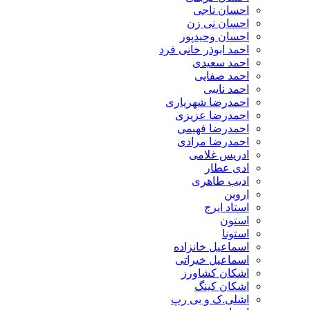
احسان ناجی
احسان نی زن
احسان وحیدپور
احمد ابوذر خانی فرد
احمد سعیدی
احمد صفایی
احمد نایبی
احمدرضا شهریاری
احمدرضا عزیزی
احمدرضا فهیمی
احمدرضا مرادی
ادریس غلامی
ادی عطار
ادیب طاهری
اروین
استاد ایرج
استون
استونا
اسماعیل خانزاده
اسماعیل خیراتی
اشکان کشاورز
اشکان کینگ
اشلی.ک و بی رپ