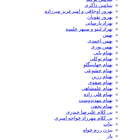
بنیامین ذاکری
بهروز اوجاقی و امیرعزیز میرزاده
بهروز نقویان
بهزاد پارسایی
بهزاد لیتو و سپهر خلسه
بهمن
بهمن احمدی
بهمن نوری
بهنام بانی
بهنام توکلی
بهنام جهانبیگلو
بهنام خشوعی
بهنام زرین
بهنام صفوی
بهنام علمشاهی
بهنام قلی زاده
بهنام مهدیدوست
بهنام نجفی
بی کلام علیرضا حیدری
بی کلام مهرزاد خواجه امیری
بیات
بیژن رزم خواه
پاز