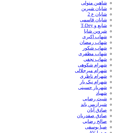
شاهین متولی
شایان شیرین
شایان ع 2
شایان قاسمی
شایع و T-Dey
شروین شایا
شهاب اکبری
شهاب رمضان
شهاب شکور
شهاب مظفری
شهاب نجفی
شهرام شکوهی
شهرام میرجلالی
شهرام ناظری
شهرام نیک یار
شهریار حسینی
شهیاد
شیث رضایی
شیرازیس باند
صادق آبان
صادق صفدریان
صالح رضایی
صبا یوسفی
صدرا AV