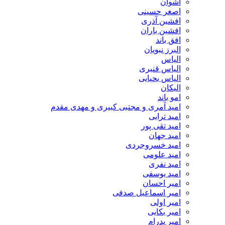
اشوان
اصغر حسینی
افشین آذری
افشین باران
افق باند
البرز نبویان
الیاس
الیاس قنبرى
الیاس یحیایی
الیکان
امو باند
امید آمری و مجتبی کبیری و مهدى مقدم
امید ترابی
امید تقی پور
امید جهان
امید خسروجردی
امید علومی
امید نفری
امید یوسفی
امیر احسان
امیر اسماعیل صدفی
امیر اولی
امیر بکایی
امیر پدرام