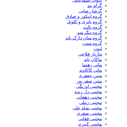
کیوان اسماعیلی
گرام بند
گرشا رضایی
گروه اپیکور و صادق
گروه باتری و کلونل
گروه پالت
گروه دنگ شو
گروه سان دارک باند
گروه سون
لیون
مازیار فلاحی
ماکان باند
مانی رهنما
مانی کاکاوند
مبین جعفری
متین صفر پور
مجتبی اورنگی
مجتبی دل زنده
مجتبی دهقانی
مجتبی زینلی
مجتبی شاه علی
مجتبی صفری
مجتبی فغانی
مجتبی کبیری