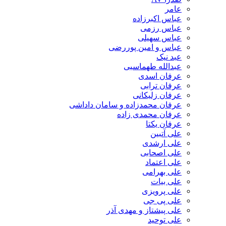
عامر
عباس اکبرزاده
عباس رزمی
عباس سهیلی
عباس و امین پوررضی
عبد نیک
عبدالله طهماسبی‎
عرفان اسدی
عرفان ترابی
عرفان زلیکانی
عرفان محمدزاده و سامان داداشی
عرفان محمدی زاده
عرفان یکتا
علی آتبین
علی ارشدی
علی اصحابی
علی اعتماد
علی بهرامی
علی بیات
علی پرویزی
علی پی جی
علی پیشتاز و مهدی آذر
علی توحید