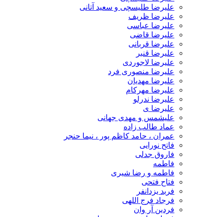
علیرضا طلیسچی و سعید آتانی
علیرضا ظریف
علیرضا عباسی
علیرضا قاضی
علیرضا قربانی
علیرضا قنبر
علیرضا لاجوردی
علیرضا منصوری فرد
علیرضا مهدیان
علیرضا مهرکام
علیرضا ندرلو
علیرضا ی
علیشمس و مهدی جهانی
عماد طالب زاده
عمران ، حامد کاظم پور ، نیما حنجر
فاتح نورایی
فاروق جدلی
فاطمه
فاطمه و رضا شیری
فتاح فتحی
فربد یزدانفر
فرجاد فرج اللهی
فردین آر وان