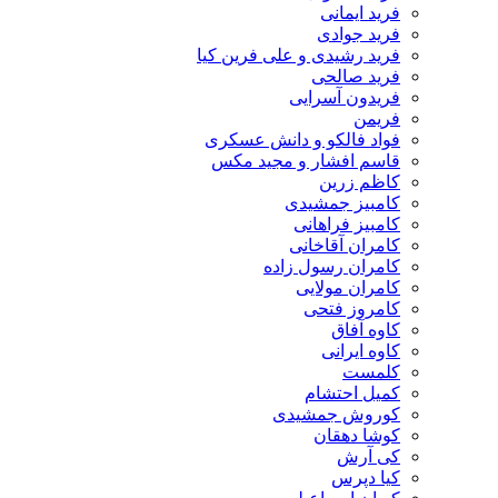
فرید ایمانی
فرید جوادی
فرید رشیدی و علی فرین کیا
فرید صالحی
فریدون آسرایی
فریمن
فواد فالکو و دانش عسکری
قاسم افشار و مجید مکس
کاظم زرین
کامبیز جمشیدی
کامبیز فراهانی
کامران آقاخانی
کامران رسول زاده
کامران مولایی
کامروز فتحی
کاوه آفاق
کاوه ایرانی
کلمست
کمیل احتشام
کوروش جمشیدی
کوشا دهقان
کی آرش
کیا دپرس