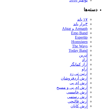
نوامبر 2016
دسته‌ها
۱۷ باند
۳برار باند
Armaph و Afgar
Emo Band
Espertip
Homxigen
The Ways
Today Band
آدرین
آراد
آراز کمانگر
آراو
آرتین تی زد
آرش آردفروشان
آرش ای پی
آرش ای پی و مسیح
آرش خامسی
آرش رستمی
آرش قالیچی
آرش کایان