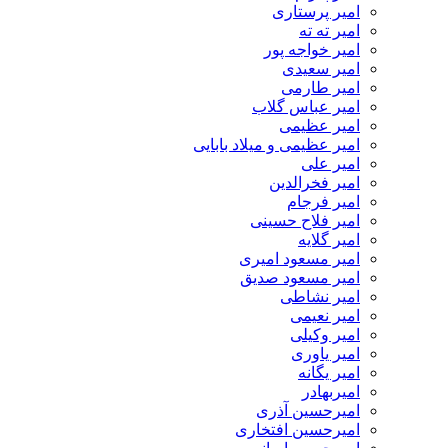
امیر پرستاری
امیر ته ته
امیر خواجه پور
امیر سعیدی
امیر طارمی
امیر عباس گلاب
امیر عظیمی
امیر عظیمی و میلاد بابایی
امیر علی
امیر فخرالدین
امیر فرجام
امیر فلاح حسینی
امیر گلایه
امیر مسعود امیری
امیر مسعود صدیق
امیر نشاطی
امیر نعیمی
امیر وکیلی
امیر یاوری
امیر یگانه
امیربهادر
امیرحسین آذری
امیرحسین افتخاری