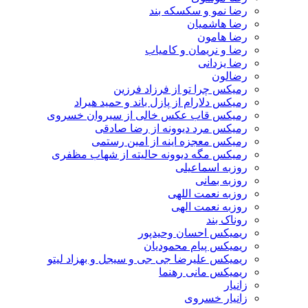
رضا نمو و سکسکه بند
رضا هاشمیان
رضا هامون
رضا و نریمان و کامیاب
رضا یزدانی
رضالون
رمیکس چرا تو از فرزاد فرزین
رمیکس دلارام از پازل باند و حمید هیراد
رمیکس قاب عکس خالی از سیروان خسروی
رمیکس مرد دیوونه از رضا صادقی
رمیکس معجزه اینه از امین رستمی
رمیکس مگه دیوونه حالیته از شهاب مظفری
روزبه اسماعیلی
روزبه بمانی
روزبه نعمت اللهی
روزبه نعمت الهی
روناک بند
ریمیکس احسان وحیدپور
ریمیکس پیام محمودیان
ریمیکس علیرضا جی جی و سیجل و بهزاد لیتو
ریمیکس مانی رهنما
زانیار
زانیار خسروی