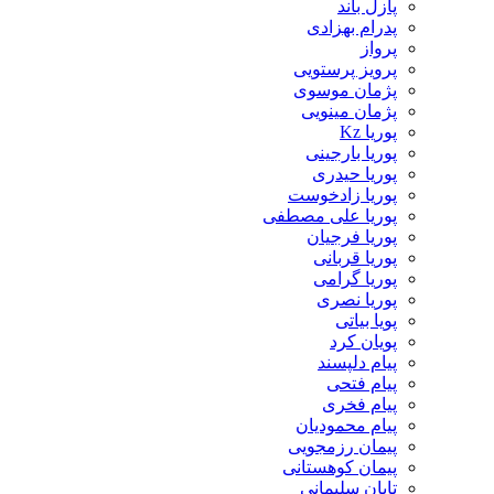
پازل باند
پدرام بهزادی
پرواز
پرویز پرستویی
پژمان موسوی
پژمان مینویی
پوریا Kz
پوریا بارجینی
پوریا حیدری
پوریا زادخوست
پوریا علی مصطفی
پوریا فرجیان
پوریا قربانی
پوریا گرامی
پوریا نصری
پویا بیاتی
پویان کرد
پیام دلپسند
پیام فتحی
پیام فخری
پیام محمودیان
پیمان رزمجویی
پیمان کوهستانی
تابان سلیمانی