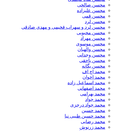
محسن صالحی
محسن علیزاده
محسن قمی
محسن لرد
محسن لرد و سهراب فخیمی و مهدی صادقی
محسن محبوبی
محسن مهراد
محسن موسوی
محسن والهیان
محسن وجدانی
محسن یاحقی
محسن یگانه
محمد اچ اف
محمد اخوان
محمد اسماعیل زاده
محمد اصفهانی
محمد بهرامی
محمد جواد
محمد جواد درجزی
محمد حسین
محمد حسین طیبی نیا
محمد رضایی
محمد زرنوش