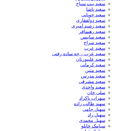
سعید بیت سیاح
سعید پاشا
سعید چوپانی
سعید ذولفقاری
سعید رشید امیری
سعید رهنمافر
سعید ساینس
سعید سراج
سعید عرب
سعید عرب – چه ساده رفتی
سعید علیپوریان
سعید کرمانی
سعید متین
سعید مدرس
سعید مشرقی
سعید واحدی
سلی خان
سهراب پاکزاد
سهند طالب زاده
سهیل جامی
سهیل راد
سهیل محمدی
سیامک خانلو