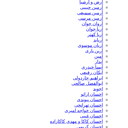
​آرض و ارشیا
آرمین حبیبی
آرمین سمیعی
آرمین مرسی
آروان جوان
آریا جوان
آریا کهتر
آریابد
آریان موسوی
آرین یاری
آمین
آیدار
آیسا حیدری
آیکان رفیعی
ابراهیم چاردولی
ابوالفضل صالحی
اجوید
احسان اراتو
احسان پیوندی
احسان تهرانچی
احسان خواجه امیری
احسان غیبی
احسان کاکا و مهدی کاکازاده
احسان کریمی