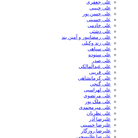
علی جعفری
علی حبیبی
علی حسن پور
علی حسینی
علی خادمی
علی دشتی
علی رمضانپور و آمین بند
علی زند وکیلی
علی سپاهی
علی ستوده
علی صدر
علی عبدالمالکی
علی قریبی
علی کرمانشاهی
علی گنجی
علی لهراسبی
علی مرتضوی
علی ملک پور
علی میرمحمدی
علی نظریان
علیرضا آذر
علیرضا حسینی
علیرضا روزگار
علیرضا طلیسچی