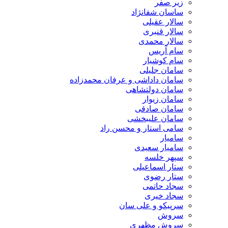
زیر صفر
ساسان شفانژاد
سالار عقیلی
سالار قنبری
سالار محمدی
سام آریس
سام کوشیار
سامان جلیلی
سامان داداشی و عرفان محمدزاده
سامان دولتشاهی
سامان زیوار
سامان صادقی
سامان علیبخشی
سامی استار و محسن راد
سامیار
سامیار سعیدی
سپهر خلسه
ستار اسماعیلی
ستار رضوی
سجاد حاتمی
سجاد خیری
سرپیکو و علی سان
سروش
سروش مظهری