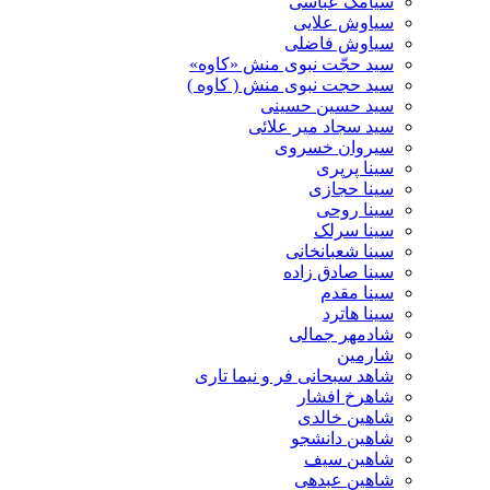
سیامک عباسی
سیاوش علایی
سیاوش فاضلی
سید حجّت نبوی منش «کاوه»
سید حجت نبوی منش ( کاوه )
سید حسین حسینى
سید سجاد میر علائی
سیروان خسروی
سینا پرپری
سینا حجازی
سینا روحی
سینا سرلک
سینا شعبانخانی
سینا صادق زاده
سینا مقدم
سینا هاترد
شادمهر جمالی
شارمین
شاهد سبحانی فر و نیما تاری
شاهرخ افشار
شاهین خالدی
شاهین دانشجو
شاهین سیف
شاهین عبدهی