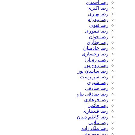
رضا احمدی
رضا اکبری
رضا بهاری
رضا بیدرام
رضا تقوی
رضا تیموری
رضا جوان
رضا چناری
رضا خادمیان
رضا رخساری
رضا رزم آرا
رضا روح پور
رضا ساسان پور
رضا سرپرست
رضا شیری
رضا صادقی
رضا صادقی بنام
رضا فرهادی
رضا قائمی
رضا قندهاری
رضا کاظم دینان
رضا ملایی
رضا ملک زاده
رضا موسوی