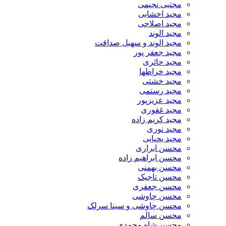
مجتبی نجیمی
مجید اخشابی
مجید اصلاحی
مجید الوند‎
مجید الوند و سهیل صداقت
مجید جعفر پور
مجید حائری
مجید خراطها
مجید خشتی
مجید رستمی
مجید عزیزپور
مجید غفوری
مجید کریم زاده
مجید نوری
مجید یحیایی
محسن ابراری
محسن ابراهیم زاده
محسن بهمنی
محسن تاجیک
محسن جعفری
محسن چاوشی
محسن چاوشی و سینا سرلک
محسن سالم
محسن شاه محمدی