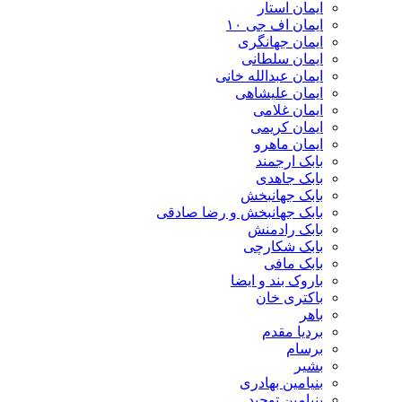
ایمان استار
ایمان اف جی ۱۰
ایمان جهانگری
ایمان سلطانی
ایمان عبدالله خانی
ایمان علیشاهی
ایمان غلامی
ایمان کریمی
ایمان ماهرو
بابک ارجمند
بابک جاهدی
بابک جهانبخش
بابک جهانبخش و رضا صادقی
بابک رادمنش
بابک شکارچی
بابک مافی
باروک بند و ایضا
باکتری خان
باهر
بردیا مقدم
برسام
بشیر
بنیامین بهادری
بنیامین توحید