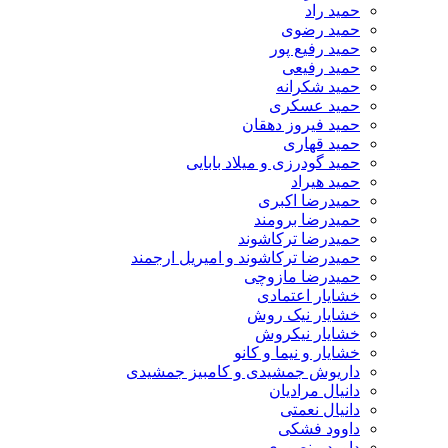
حمید راد
حمید رضوی
حمید رفیع پور
حمید رفیعی
حمید شکرانه
حمید عسکری
حمید فیروز دهقان
حمید قهاری
حمید گودرزی و میلاد بابایی
حمید هیراد
حمیدرضا اکبری
حمیدرضا برومند
حمیدرضا ترکاشوند
حمیدرضا ترکاشوند و امیریل ارجمند
حمیدرضا مازوچی
خشایار اعتمادی
خشایار نیک روش
خشایار نیکروش
خشایار و نیما و کانو
داریوش جمشیدی و کامبیز جمشیدی
دانیال مرادیان
دانیال نعمتی
داوود فشکی
داوود منصوری