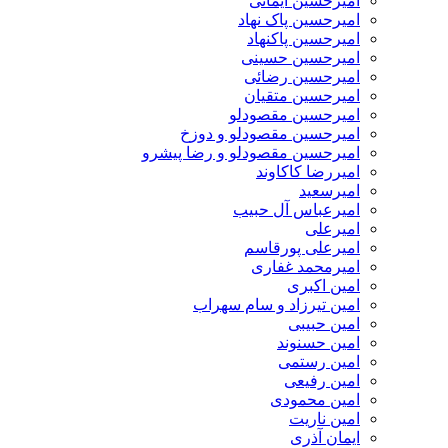
امیرحسین ایمانی
امیرحسین پاک نهاد
امیرحسین پاکنهاد
امیرحسین حسینی
امیرحسین رضائی
امیرحسین متقیان
امیرحسین مقصودلو
امیرحسین مقصودلو و دوزخ
امیرحسین مقصودلو و رضا پیشرو
امیررضا کاکاوند
امیرسعید
امیرعباس آل حبیب
امیرعلی
امیرعلی پورقاسم
امیرمحمد غفاری
امین اکبری
امین تیرزاد و سام سهراب
امین حبیبی
امین حسنوند
امین رستمی
امین رفیعی
امین محمودی
امین ناریت
ایمان آذری