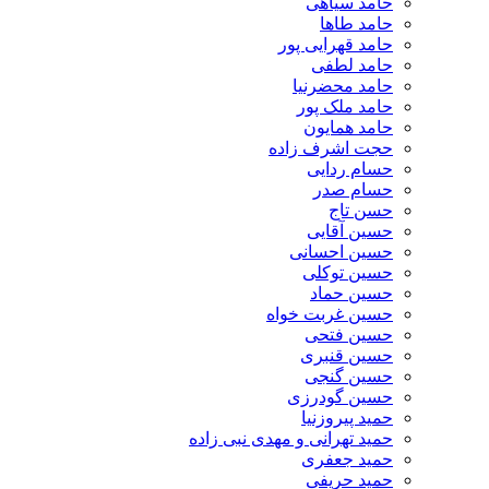
حامد سیاهی
حامد طاها
حامد قهرایی پور
حامد لطفی
حامد محضرنیا
حامد ملک پور
حامد همایون
حجت اشرف زاده
حسام ردایی
حسام صدر
حسن تاج
حسین آقایی
حسین احسانی
حسین توکلی
حسین حماد
حسین غربت خواه
حسین فتحی
حسین قنبری
حسین گنجی
حسین گودرزی
حمید پیروزنیا
حمید تهرانی و مهدی نبی زاده
حمید جعفری
حمید حریفی