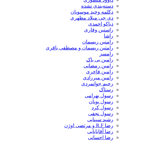
دسته‌بندی نشده
دکلمه وحید موسویان
دی جی میلاد مظهری
دیاکو احمدی
راستین وقاری
راشا
رامتین ریسمان
رامتین ریسمان و مصطفی باقری
رامسز
رامین بی باک
رامین رمضانی
رامین فاخری
رامین میرزادی
رحیم جوانمردی
رستاک
رسول بهرامی
رسول پویان
رسول کرد
رسول نجفی
رشید سینایی
رضا R.F و مرتضی اوژن
رضا آقابابایی
رضا احسانی