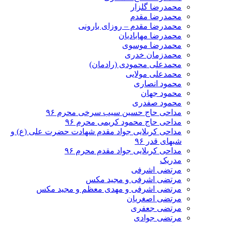
محمدرضا گلزار
محمدرضا مقدم
محمدرضا مقدم – روزای بارونی
محمدرضا مهابادیان
محمدرضا موسوی
محمدزمان خدری
محمدعلی محمودی (رادمان)
محمدعلی مولایی
محمود انصاری
محمود جهان
محمود صفدری
مداحی حاج حسین سیب سرخی محرم ۹۶
مداحی حاج محمود کریمی محرم ۹۶
مداحی کربلایی جواد مقدم شهادت حضرت علی (ع) و
شبهای قدر ۹۶
مداحی کربلایی جواد مقدم محرم ۹۶
مدریک
مرتضی اشرفی
مرتضی اشرفی و مجید مکس
مرتضی اشرفی و مهدی معظم و مجید مکس
مرتضی اصغریان
مرتضی جعفری
مرتضی جوادی